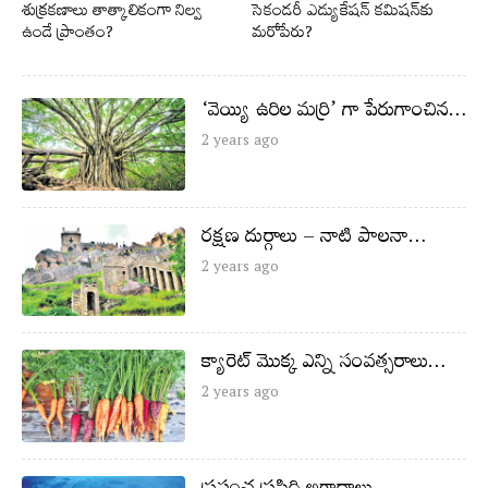
శుక్రకణాలు తాత్కాలికంగా నిల్వ
సెకండరీ ఎడ్యుకేషన్‌ కమిషన్‌కు
ఉండే ప్రాంతం?
మరోపేరు?
‘వెయ్యి ఉరిల మర్రి’ గా పేరుగాంచిన
ఊడలమర్రి ఏ జిల్లాలో ఉంది?
2 years ago
రక్షణ దుర్గాలు – నాటి పాలనా
విభాగాలు
2 years ago
క్యారెట్‌ మొక్క ఎన్ని సంవత్సరాలు
జీవిస్తుంది?
2 years ago