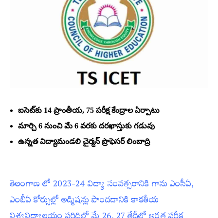
ఐసెట్‌కు 14 ప్రాంతీయ, 75 పరీక్ష కేంద్రాల ఏర్పాటు
మార్చి 6 నుంచి మే 6 వరకు దరఖాస్తుకు గడువు
ఉన్నత విద్యామండలి చైర్మన్‌ ప్రొఫెసర్‌ లింబాద్రి
తెలంగాణ లో 2023-24 విద్యా సంవత్సరానికి గాను ఎంసీఏ,
ఎంబీఏ కోర్సుల్లో అడ్మిషన్లు పొందడానికి కాకతీయ
విశ్వవిద్యాలయం పరిధిలో మే 26, 27 తేదీల్లో అర్హత పరీక్ష