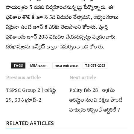
సాయంత్రం 5 వరకు నిర్వహించనున్నట్టు పేర్కొన్నారు. ఈ
ఫలితాల తొలి కీ జూ న్‌ 5న విడుదల చేస్తామని, అభ్యంతరాలు
ఏమైనా ఉంటే జూన్‌ 8 వరకు తెలుపాలని కోరారు. పూర్తి
ఫలితాలను జూన్‌ 20న విడుదల చేయనున్నట్టు వెల్లడించారు.
దరఖాస్తులను ఆన్‌లైన్‌ ద్వారా సమర్పించాలని కోరారు.
TAGS
MBA exam
mca entrance
TSICET-2023
Previous article
Next article
TSPSC Group 2 | ఆగస్టు
Polity feb 28 | అక్రమ
29, 30న గ్రూప్‌-2
అరెస్టుల నుంచి రక్షణ పొందే
హక్కును కల్పించే ఆర్టికల్‌ ?
RELATED ARTICLES