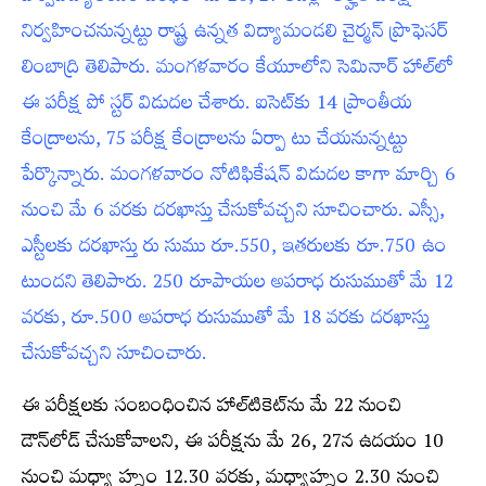
నిర్వహించనున్నట్టు రాష్ట్ర ఉన్నత విద్యామండలి చైర్మన్‌ ప్రొఫెసర్‌
లింబాద్రి తెలిపారు. మంగళవారం కేయూలోని సెమినార్‌ హాల్‌లో
ఈ పరీక్ష పో స్టర్‌ విడుదల చేశారు. ఐసెట్‌కు 14 ప్రాంతీయ
కేంద్రాలను, 75 పరీక్ష కేంద్రాలను ఏర్పా టు చేయనున్నట్టు
పేర్కొన్నారు. మంగళవారం నోటిఫికేషన్‌ విడుదల కాగా మార్చి 6
నుంచి మే 6 వరకు దరఖాస్తు చేసుకోవచ్చని సూచించారు. ఎస్సీ,
ఎస్టీలకు దరఖాస్తు రు సుము రూ.550, ఇతరులకు రూ.750 ఉం
టుందని తెలిపారు. 250 రూపాయల అపరాధ రుసుముతో మే 12
వరకు, రూ.500 అపరాధ రుసుముతో మే 18 వరకు దరఖాస్తు
చేసుకోవచ్చని సూచించారు.
ఈ పరీక్షలకు సంబంధించిన హాల్‌టికెట్‌ను మే 22 నుంచి
డౌన్‌లోడ్‌ చేసుకోవాలని, ఈ పరీక్షను మే 26, 27న ఉదయం 10
నుంచి మధ్యా హ్నం 12.30 వరకు, మధ్యాహ్నం 2.30 నుంచి