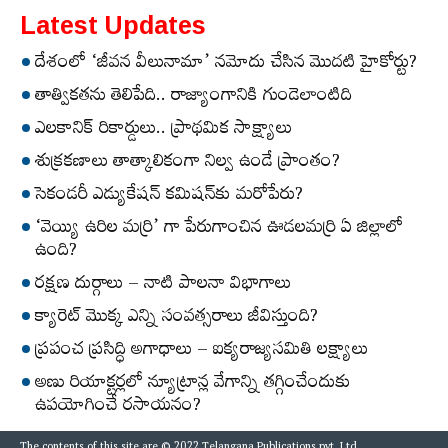
Latest Updates
దేశంలో ‘జీవన వీలునామా’ నమోదు చేసిన మొదటి హైకోర్టు?
తాత్వికతను తెలిపేది.. రాజ్యాంగానికి గుండెలాంటిది
ఎలకానిక్‌ రికార్డులు.. ప్రాథమిక సాక్ష్యాలు
శుక్రకణాలు తాత్కాలికంగా నిల్వ ఉండే ప్రాంతం?
సెకండరీ ఎడ్యుకేషన్‌ కమిషన్‌కు మరోపేరు?
‘వెయ్యి ఉరిల మర్రి’ గా పేరుగాంచిన ఊడలమర్రి ఏ జిల్లాలో
ఉంది?
రక్షణ దుర్గాలు – నాటి పాలనా విభాగాలు
క్యారెట్‌ మొక్క ఎన్ని సంవత్సరాలు జీవిస్తుంది?
ప్రపంచ ప్రసిద్ధి అగాధాలు – ఐక్యరాజ్యసమితి లక్ష్యాలు
అణు రియాక్టర్లలో న్యూట్రాన్ల వేగాన్ని తగ్గించేందుకు
ఉపయోగించే రసాయనం?