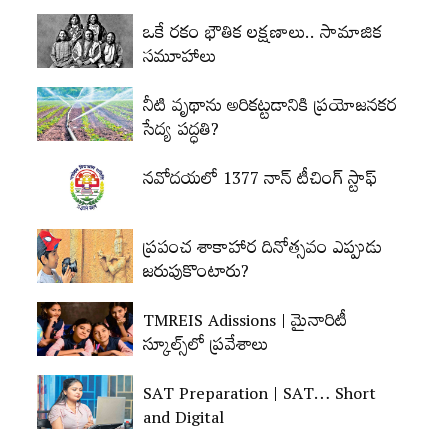
ఒకే రకం భౌతిక లక్షణాలు.. సామాజిక
సమూహాలు
నీటి వృథాను అరికట్టడానికి ప్రయోజనకర
సేద్య పద్ధతి?
నవోదయలో 1377 నాన్‌ టీచింగ్‌ స్టాఫ్‌
ప్రపంచ శాకాహార దినోత్సవం ఎప్పుడు
జరుపుకొంటారు?
TMREIS Adissions | మైనారిటీ
స్కూల్స్‌లో ప్రవేశాలు
SAT Preparation | SAT… Short
and Digital