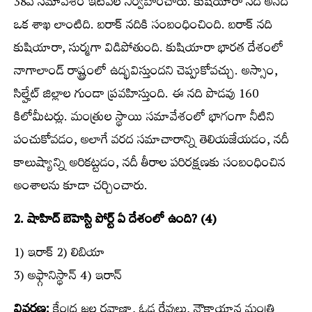
38వ సమావేశం ఇటీవల నిర్వహించారు. కుషియారా నది అనేది
ఒక శాఖ లాంటిది. బరాక్‌ నదికి సంబంధించింది. బరాక్‌ నది
కుషియారా, సుర్మగా విడిపోతుంది. కుషియారా భారత దేశంలో
నాగాలాండ్‌ రాష్ట్రంలో ఉద్భవిస్తుందని చెప్పుకోవచ్చు. అస్సాం,
సిల్హేట్‌ జిల్లాల గుండా ప్రవహిస్తుంది. ఈ నది పొడవు 160
కిలోమీటర్లు. మంత్రుల స్థాయి సమావేశంలో భాగంగా నీటిని
పంచుకోవడం, అలాగే వరద సమాచారాన్ని తెలియజేయడం, నదీ
కాలుష్యాన్ని అరికట్టడం, నదీ తీరాల పరిరక్షణకు సంబంధించిన
అంశాలను కూడా చర్చించారు.
2. షాహిద్‌ బెహెస్టి పోర్ట్ ఏ దేశంలో ఉంది? (4)
1) ఇరాక్‌ 2) లిబియా
3) అఫ్గానిస్థాన్‌ 4) ఇరాన్‌
వివరణ:
కేంద్ర జల రవాణా, ఓడ రేవులు, నౌకాయాన మంత్రి