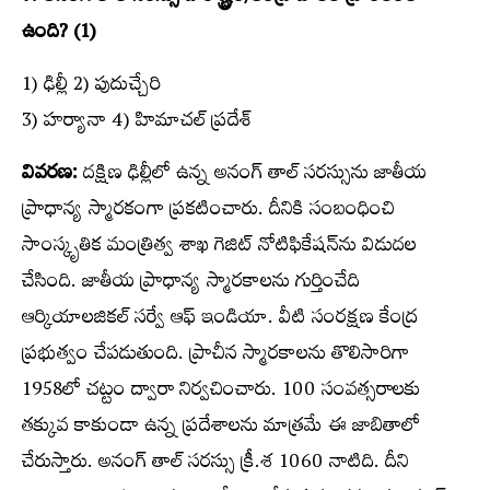
ఉంది? (1)
1) ఢిల్లీ 2) పుదుచ్చేరి
3) హర్యానా 4) హిమాచల్‌ ప్రదేశ్‌
వివరణ:
దక్షిణ ఢిల్లీలో ఉన్న అనంగ్‌ తాల్‌ సరస్సును జాతీయ
ప్రాధాన్య స్మారకంగా ప్రకటించారు. దీనికి సంబంధించి
సాంస్కృతిక మంత్రిత్వ శాఖ గెజిట్‌ నోటిఫికేషన్‌ను విడుదల
చేసింది. జాతీయ ప్రాధాన్య స్మారకాలను గుర్తించేది
ఆర్కియాలజికల్‌ సర్వే ఆఫ్‌ ఇండియా. వీటి సంరక్షణ కేంద్ర
ప్రభుత్వం చేపడుతుంది. ప్రాచీన స్మారకాలను తొలిసారిగా
1958లో చట్టం ద్వారా నిర్వచించారు. 100 సంవత్సరాలకు
తక్కువ కాకుండా ఉన్న ప్రదేశాలను మాత్రమే ఈ జాబితాలో
చేరుస్తారు. అనంగ్‌ తాల్‌ సరస్సు క్రీ.శ 1060 నాటిది. దీని