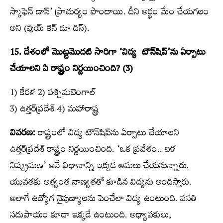
స్కాఫెన్‌ డాస్’ ప్రాచుర్యం పొందాయి. దీని అర్థం మేం చేయగలం
అని (వుయ్‌ కెన్‌ డూ దిస్).
15. దేశంలో మొట్టమొదటి సారిగా ‘విద్య టౌన్‌షిప్‌’ను ఏర్పాటు
చేయాలని ఏ రాష్ట్రం నిర్ణయించింది? (3)
1) కేరళ 2) పశ్చిమబెంగాల్‌
3) ఉత్తర్‌ప్రదేశ్‌ 4) మహారాష్ట్ర
వివరణ:
రాష్ట్రంలో విద్య టౌన్‌షిప్‌ను ఏర్పాటు చేయాలని
ఉత్తర్‌ప్రదేశ్‌ రాష్ట్రం నిర్ణయించింది. ‘ఒక ప్రవేశం.. బళ
నిష్క్రమణ’ అనే విధానాన్ని ఇక్కడ అమలు చేయనున్నారు.
యువతకు అత్యంత నాణ్యతతో కూడిన విద్యను అందిస్తారు.
అలాగే ఉద్యోగ నైపుణ్యాలను పెంచేలా విద్య ఉంటుంది. వసతి
సదుపాయం కూడా ఇక్కడే ఉంటుంది. అధ్యాపకులు,