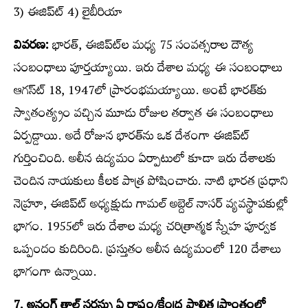
3) ఈజిప్ట్‍ 4) లైబీరియా
వివరణ:
భారత్‌, ఈజిప్ట్‍ల మధ్య 75 సంవత్సరాల దౌత్య
సంబంధాలు పూర్తయ్యాయి. ఇరు దేశాల మధ్య ఈ సంబంధాలు
ఆగస్ట్‍ 18, 1947లో ప్రారంభమయ్యాయి. అంటే భారత్‌కు
స్వాతంత్య్రం వచ్చిన మూడు రోజుల తర్వాత ఈ సంబంధాలు
ఏర్పడ్డాయి. అదే రోజున భారత్‌ను ఒక దేశంగా ఈజిప్ట్‍
గుర్తించింది. అలీన ఉద్యమం ఏర్పాటులో కూడా ఇరు దేశాలకు
చెందిన నాయకులు కీలక పాత్ర పోషించారు. నాటి భారత ప్రధాని
నెహ్రూ, ఈజిప్ట్‍ అధ్యక్షుడు గామల్‌ అబ్దెల్‌ నాసర్‌ వ్యవస్థాపకుల్లో
భాగం. 1955లో ఇరు దేశాల మధ్య చరిత్రాత్మక స్నేహ పూర్వక
ఒప్పందం కుదిరింది. ప్రస్తుతం అలీన ఉద్యమంలో 120 దేశాలు
భాగంగా ఉన్నాయి.
7. అనంగ్‌ తాల్‌ సరస్సు ఏ రాష్ట్రం/కేంద్ర పాలిత ప్రాంతంలో