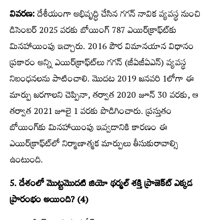
వివరణ:
దేశీయంగా అభివృద్ధి చేసిన గగన్‌ నావిక వ్యవస్థ నుంచి
డిసెంబర్‌ 2025 వరకు బోయింగ్‌ 787 ఎయిర్‌క్రాఫ్ట్‍కు
మినహాయింపు ఇచ్చారు. 2016 పౌర విమానయాన విధానం
ప్రకారం అన్ని ఎయిర్‌క్రాఫ్ట్‍లు గగన్‌ (జీఏజీఏఎన్‌) వ్యవస్థ
నిబంధనలను పాటించాలి. మొదట 2019 జనవరి 1లోగా ఈ
మార్పు జరగాలని చెప్పినా, తర్వాత 2020 జూన్‌ 30 వరకు, ఆ
తర్వాత 2021 జూలై 1 వరకు పొడిగించారు. ప్రస్తుతం
బోయింగ్‌కు మినహాయింపు ఇవ్వడానికి కారణం ఈ
ఎయిర్‌క్రాఫ్ట్‍లో నిర్మాణాత్మక మార్పులు తీసుకురావాల్సి
ఉంటుంది.
5. దేశంలో మొట్టమొదటి జియో థర్మల్‌ శక్తి ప్రాజెక్ట్‍ ఎక్కడ
ప్రారంభం అయింది? (4)