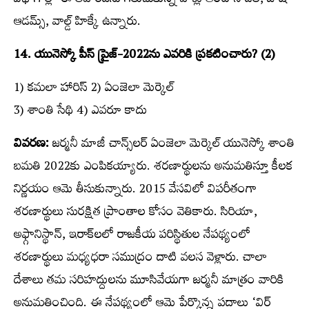
విభాగాల్లో ఈ అవార్డ్‍ను గెలుచుకున్న వాళ్లు ఆంటోని డెల్‌, జోష్‌
ఆడమ్స్​‍, వాల్డ్​‍ హిక్కే ఉన్నారు.
14. యునెస్కో పీస్ ప్రైజ్‌-2022ను ఎవరికి ప్రకటించారు? (2)
1) కమలా హారిస్ 2) ఏంజెలా మెర్కెల్‌
3) శాంతి సేథి 4) ఎవరూ కాదు
వివరణ:
జర్మనీ మాజీ చాన్స్​‍లర్‌ ఏంజెలా మెర్కెల్‌ యునెస్కో శాంతి
బమతి 2022కు ఎంపికయ్యారు. శరణార్థులను అనుమతిస్తూ కీలక
నిర్ణయం ఆమె తీసుకున్నారు. 2015 వేసవిలో విపరీతంగా
శరణార్థులు సురక్షిత ప్రాంతాల కోసం వెతికారు. సిరియా,
అఫ్గానిస్థాన్‌, ఇరాక్‌లలో రాజకీయ పరిస్థితుల నేపథ్యంలో
శరణార్థులు మధ్యధరా సముద్రం దాటి వలస వెళ్లారు. చాలా
దేశాలు తమ సరిహద్దులను మూసివేయగా జర్మనీ మాత్రం వారికి
అనుమతించింది. ఈ నేపథ్యంలో ఆమె పేర్కొన్న పదాలు ‘విర్‌