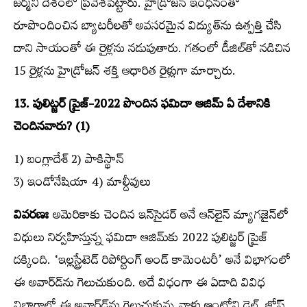
జర్మనీ దేశంలో ప్రవేశపెట్టారు. హైడ్రోజన్‌ ఇంధనంతో
రూపొందించిన బ్యాటరీలతో అవసరమైన విద్యుత్‌ను ఉత్పత్తి చేసి
దాని సాయంతో ఈ రైళ్లను నడుపుతారు. గతంలో డీజిల్‌తో నడిచిన
15 రైళ్లను హైడ్రోజన్‌ శక్తి ఆధారిత రైళ్లుగా మార్చారు.
13. పులిట్జర్‌ ప్రైజ్‌-2022 పొందిన ఫమిదా ఆజిమ్‌ ఏ దేశానికి
చెందినవారు? (1)
1) బంగ్లాదేశ్‌ 2) పాకిస్థాన్‌
3) ఇండోనేషియా 4) మాల్దీవులు
వివరణః
అమెరికాకు చెందిన ఇన్‌సైడర్‌ అనే ఆన్‌లైన్‌ మ్యాగజైన్‌లో
విధులు నిర్వహిస్తున్న ఫమిదా ఆజిమ్‌కు 2022 పులిట్జర్‌ ప్రైజ్‌
దక్కింది. ‘ఇల్లస్ట్రేటెడ్‌ రిపోర్టింగ్‌ అండ్‌ కామెంటరీ’ అనే విభాగంలో
ఈ అవార్డ్‍ను గెలుచుకుంది. అదే విధంగా ఈ ఏడాది వివిధ