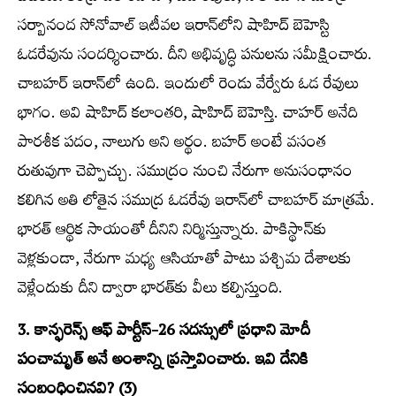
సర్బానంద సోనోవాల్‌ ఇటీవల ఇరాన్‌లోని షాహిద్‌ బెహెస్టి
ఓడరేవును సందర్శించారు. దీని అభివృద్ధి పనులను సమీక్షించారు.
చాబహర్‌ ఇరాన్‌లో ఉంది. ఇందులో రెండు వేర్వేరు ఓడ రేవులు
భాగం. అవి షాహిద్‌ కలాంతరి, షాహిద్‌ బెహెస్తి. చాహర్‌ అనేది
పారశీక పదం, నాలుగు అని అర్థం. బహర్‌ అంటే వసంత
రుతువుగా చెప్పొచ్చు. సముద్రం నుంచి నేరుగా అనుసంధానం
కలిగిన అతి లోతైన సముద్ర ఓడరేవు ఇరాన్‌లో చాబహర్‌ మాత్రమే.
భారత్‌ ఆర్థిక సాయంతో దీనిని నిర్మిస్తున్నారు. పాకిస్థాన్‌కు
వెళ్లకుండా, నేరుగా మధ్య ఆసియాతో పాటు పశ్చిమ దేశాలకు
వెళ్లేందుకు దీని ద్వారా భారత్‌కు వీలు కల్పిస్తుంది.
3. కాన్ఫరెన్స్​‍ ఆఫ్‌ పార్టీస్-26 సదస్సులో ప్రధాని మోదీ
పంచామృత్‌ అనే అంశాన్ని ప్రస్తావించారు. ఇవి దేనికి
సంబంధించినవి? (3)