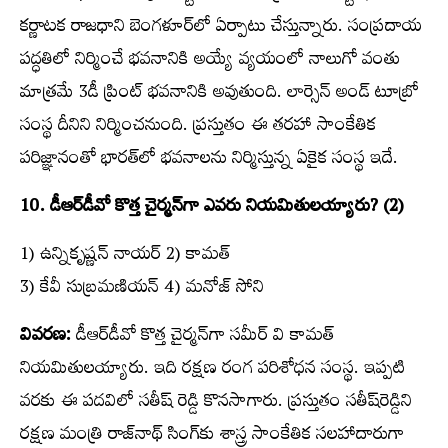
కర్ణాటక రాజధాని బెంగళూర్‌లో ఏర్పాటు చేస్తున్నారు. సంప్రదాయ
పద్ధతిలో నిర్మించే భవనానికి అయ్యే వ్యయంలో నాలుగో వంతు
మాత్రమే 3డీ ప్రింట్‌ భవనానికి అవుతుంది. లార్సెన్‌ అండ్‌ టూబ్రో
సంస్థ దీనిని నిర్మించనుంది. ప్రస్తుతం ఈ తరహా సాంకేతిక
పరిజ్ఞానంతో భారత్‌లో భవనాలను నిర్మిస్తున్న ఏకైక సంస్థ ఇదే.
10. డీఆర్‌డీవో కొత్త చైర్మన్‌గా ఎవరు నియమితులయ్యారు? (2)
1) ఉన్నికృష్ణన్‌ నాయర్‌ 2) కామత్‌
3) కేవీ సుబ్రమణియన్‌ 4) మనోజ్‌ సోని
వివరణ:
డీఆర్‌డీవో కొత్త చైర్మన్‌గా సమీర్‌ వి కామత్‌
నియమితులయ్యారు. ఇది రక్షణ రంగ పరిశోధన సంస్థ. ఇప్పటి
వరకు ఈ పదవిలో సతీష్‌ రెడ్డి కొనసాగారు. ప్రస్తుతం సతీష్‌రెడ్డిని
రక్షణ మంత్రి రాజ్‌నాథ్‌ సింగ్‌కు శాస్త్ర సాంకేతిక సలహాదారుగా