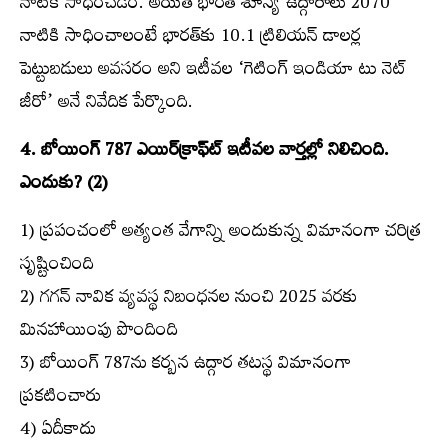
నాటికి సాధించడం. అయితే భారత్‌ శూన్య ఉద్గారాలు 2070
నాటికి సాధించాలంటే భారత్‌కు 10.1 ట్రిలియన్‌ డాలర్ల
పెట్టుబడులు అవసరం అని ఇటీవల ‘గెటింగ్‌ ఇండియా టు నెట్‌
జీరో’ అనే నివేదిక పేర్కొంది.
4. బోయింగ్‌ 787 ఎయిర్‌క్రాఫ్ట్‍ ఇటీవల వార్తల్లో నిలిచింది.
ఎందుకు? (2)
1) ప్రపంచంలో అత్యంత వేగాన్ని అందుకున్న విమానంగా చరిత్ర
సృష్టించింది
2) గగన్‌ నావిక వ్యవస్థ నిబంధనల నుంచి 2025 వరకు
మినహాయింపు పొందింది
3) బోయింగ్‌ 787ను కర్బన ఉద్గార తటస్థ విమానంగా
ప్రకటించారు
4) ఏదీకాదు