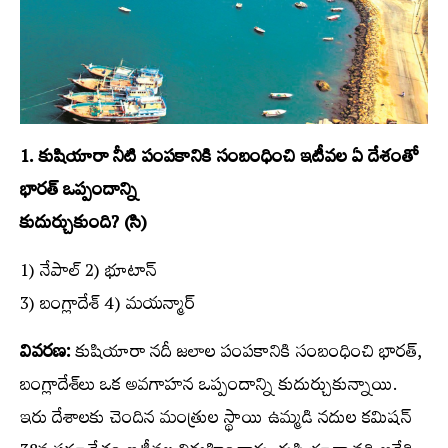
1. కుషియారా నీటి పంపకానికి సంబంధించి ఇటీవల ఏ దేశంతో
భారత్‌ ఒప్పందాన్ని
కుదుర్చుకుంది? (సి)
1) నేపాల్‌ 2) భూటాన్‌
3) బంగ్లాదేశ్‌ 4) మయన్మార్‌
వివరణ:
కుషియారా నదీ జలాల పంపకానికి సంబంధించి భారత్‌,
బంగ్లాదేశ్‌లు ఒక అవగాహన ఒప్పందాన్ని కుదుర్చుకున్నాయి.
ఇరు దేశాలకు చెందిన మంత్రుల స్థాయి ఉమ్మడి నదుల కమిషన్‌