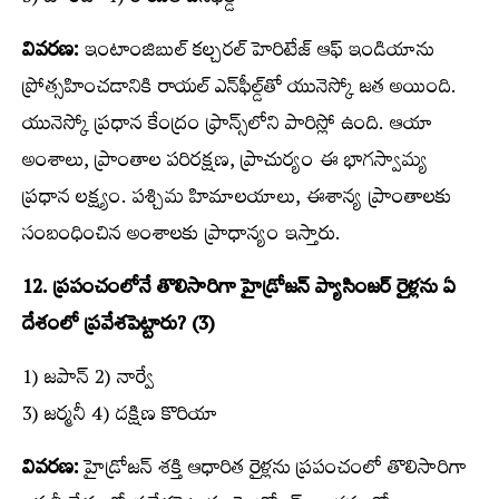
3) హోండా 4) రాయల్‌ ఎన్‌ఫీల్డ్​‍
వివరణ:
ఇంటాంజిబుల్‌ కల్చరల్‌ హెరిటేజ్‌ ఆఫ్‌ ఇండియాను
ప్రోత్సహించడానికి రాయల్‌ ఎన్‌ఫీల్డ్​‍తో యునెస్కో జత అయింది.
యునెస్కో ప్రధాన కేంద్రం ఫ్రాన్స్​‍లోని పారిస్లో ఉంది. ఆయా
అంశాలు, ప్రాంతాల పరిరక్షణ, ప్రాచుర్యం ఈ భాగస్వామ్య
ప్రధాన లక్ష్యం. పశ్చిమ హిమాలయాలు, ఈశాన్య ప్రాంతాలకు
సంబంధించిన అంశాలకు ప్రాధాన్యం ఇస్తారు.
12. ప్రపంచంలోనే తొలిసారిగా హైడ్రోజన్‌ ప్యాసింజర్‌ రైళ్లను ఏ
దేశంలో ప్రవేశపెట్టారు? (3)
1) జపాన్‌ 2) నార్వే
3) జర్మనీ 4) దక్షిణ కొరియా
వివరణ:
హైడ్రోజన్‌ శక్తి ఆధారిత రైళ్లను ప్రపంచంలో తొలిసారిగా