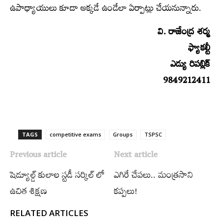
ఉపాధ్యాయులు కూడా అక్కడే ఉండేలా ఏర్పాట్లు చేయనున్నారు.
వి. రాజేంద్ర శర్మ
ఫ్యాకల్టీ
ఎడ్యు రిపబ్లిక్‌
9849212411
TAGS
competitive exams
Groups‌
TSPSC
Previous article
Next article
షెడ్యూల్డ్​‍ కులాల స్టడీ సర్కిల్‌ లో
ఎగిరే చేపలు.. మంత్రసాని
ఉచిత శిక్షణ
కప్పలు!
RELATED ARTICLES