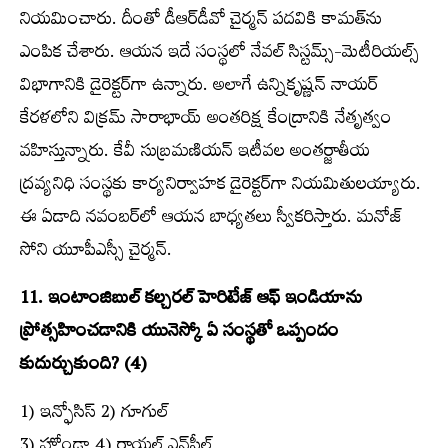
నియమించారు. దీంతో డీఆర్‌డీవో చైర్మన్‌ పదవికి కామత్‌ను
ఎంపిక చేశారు. ఆయన ఇదే సంస్థలో నేవల్‌ సిస్టమ్స్​‍-మెటీరియల్స్​‍
విభాగానికి డైరెక్టర్‌గా ఉన్నారు. అలాగే ఉన్నికృష్ణన్‌ నాయర్‌
కేరళలోని విక్రమ్‌ సారాభాయ్‌ అంతరిక్ష కేంద్రానికి నేతృత్వం
వహిస్తున్నారు. కేవీ సుబ్రమణియన్‌ ఇటీవల అంతర్జాతీయ
ద్రవ్యనిధి సంస్థకు కార్యనిర్వాహక డైరెక్టర్‌గా నియమితులయ్యారు.
ఈ ఏడాది నవంబర్‌లో ఆయన బాధ్యతలు స్వీకరిస్తారు. మనోజ్‌
సోని యూపీఎస్సీ చైర్మన్‌.
11. ఇంటాంజిబుల్‌ కల్చరల్‌ హెరిటేజ్‌ ఆఫ్‌ ఇండియాను
ప్రోత్సహించడానికి యునెస్కో ఏ సంస్థతో ఒప్పందం
కుదుర్చుకుంది? (4)
1) ఇన్ఫోసిస్ 2) గూగుల్‌