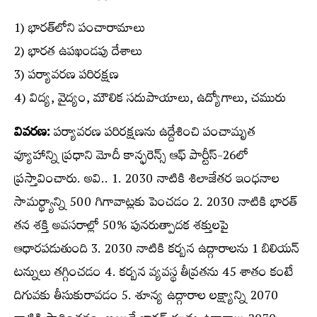
1) భారత్‌లోని పంచారామాలు
2) భారత ఉపఖండపు దేశాలు
3) పర్యావరణ పరిరక్షణ
4) విద్య, వైద్యం, మౌలిక సదుపాయాలు, ఉద్యోగాలు, చమురు
వివరణ:
పర్యావరణ పరిరక్షణను ఉద్దేశించి పంచామృత
వ్యూహాన్ని ప్రధాని మోదీ కాన్ఫరెన్స్​‍ ఆఫ్‌ పార్టీస్-26లో
ప్రస్తావించారు. అవి.. 1. 2030 నాటికి శిలాజేతర ఇంధనాల
సామర్థ్యాన్ని 500 గిగావాట్లకు పెంచడం 2. 2030 నాటికి భారత్‌
తన శక్తి అవసరాల్లో 50% పునరుత్పాదక శక్తులపై
ఆధారపడుతుంది 3. 2030 నాటికి కర్బన ఉద్గారాలను 1 బిలియన్‌
టన్నులు తగ్గించడం 4. కర్బన వ్యవస్థ తీవ్రతను 45 శాతం కంటే
దిగువకు తీసుకురావడం 5. శూన్య ఉద్గారాల లక్ష్యాన్ని 2070