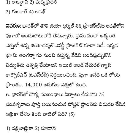
1) రాజస్థాన్‌ 2) మధ్యప్రదేశ్‌
3) గుజరాత్‌ 4) లడఖ్‌
వివరణ:
భారత్‌లో తొలి జియో థర్మల్‌ శక్తి ప్రాజెక్ట్‍ను లడఖ్‌లోని
పుగాలో అందుబాటులోకి తేనున్నారు. ప్రపంచంలో అత్యంత
ఎత్తులో ఉన్న జియోథర్మల్‌ ఎనర్జీ ప్రాజెక్ట్‍ కూడా ఇదే. ఇక్కడ
భూమి అంతర్భాగం నుంచి వస్తున్న వేడిని అందిపుచ్చుకొని
విద్యుత్‌ను ఉత్పత్తి చేయాలని ఆయిల్‌ అండ్‌ నేచురల్‌ గ్యాస్
కార్పొరేషన్‌ (ఓఎన్‌జీసీ) నిర్ణయించింది. పుగా అనేది ఒక లోయ
ప్రాంతం. 14,000 అడుగుల ఎత్తులో ఉంది.
6. భారత్‌తో దౌత్య సంబంధాలు ఏర్పాటు చేసుకొని 75
సంవత్సరాలు పూర్తి అయినందున పోస్టల్‌ స్టాంప్‌ను విడుదల చేసిన
ఆఫ్రికా దేశం కింది వాటిలో ఏది? (3)
1) దక్షిణాఫ్రికా 2) సూడాన్‌