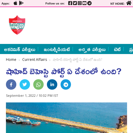
Apps:
Follow us on:
NT HOME:
అకడెమిక్ పరీక్షలు
ఇంటర్మీడియట్
అర్హత పరీక్షలు
టెట్
ప్
Home
Current Affairs
షాహిద్‌ బెహెస్టి పోర్ట్ ఏ దేశంలో ఉంది?
షాహిద్‌ బెహెస్టి పోర్ట్ ఏ దేశంలో ఉంది?
September 1, 2022 / 10:02 PM IST