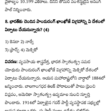
వైశాల్యం 10.599 ఎకరాలు. దీనిని తోమర వంశస్థుడైన అనంగ్‌
పాల్‌ నిర్మించారు.
8. భారత్‌కు చెందిన పాండురంగ్‌ ఖాంఖోజే విగ్రహాన్ని ఏ దేశంలో
ఏర్పాటు చేయనున్నారు? (4)
1) కెనడా 2) నార్వే
3) ఫ్రాన్స్​‍ 4) మెక్సికో
వివరణ:
వ్యవసాయ శాస్త్రవేత్త, భారత స్వాతంత్య్ర సమర
యోధుడు పాండురంగ్‌ ఖాంఖోజే విగ్రహాన్ని మెక్సికో దేశంలో
ఏర్పాటు చేయనున్నారు. ఆయన మహారాష్ట్రలోని వార్ధాలో 1884లో
జన్మించారు. బాలగాంగధర తిలక్‌ పోరాటంతో పాటు ఫ్రెంచి
విప్లవం, అమెరికా స్వాతంత్య్ర ఉద్యమాల నుంచి స్ఫూర్తి
పొందారు. 1914లో ఏర్పాటైన గదర్‌ పార్టీ వ్యవస్థాపక సభ్యుల్లో