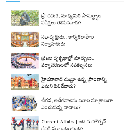
ప్రాథమిక, మాధ్యమిక సామర్థ్యాల
పరీక్షలు తెలిపినవారు?
సభాధ్యక్షుడు.. కార్యకలాపాల
నిర్వాహకుడు
ప్రజల దృక్పథాల్లో మార్పులు..
పర్యావరణంలో నవకల్పనలు
హైదరాబాద్‌ చుట్టూ ఉన్న ప్రాంతాన్ని
ఏమని పిలిచేవారు?
చేతన, అచేతనాలను మూల సూత్రాలుగా
ఎంచుకున్న వాదాలు?
Current Affairs | ఆది మహోత్సవ్‌
దేనికి సంబంధించింది?