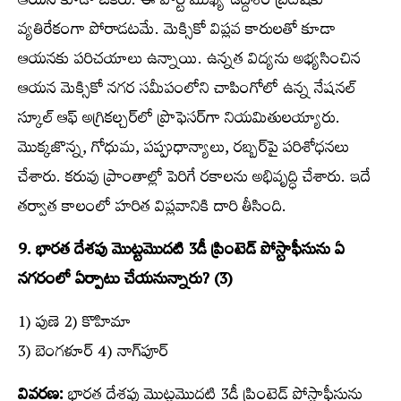
ఆయన కూడా ఒకరు. ఈ పార్టీ ముఖ్య ఉద్దేశం బ్రిటిష్‌కు
వ్యతిరేకంగా పోరాడటమే. మెక్సికో విప్లవ కారులతో కూడా
ఆయనకు పరిచయాలు ఉన్నాయి. ఉన్నత విద్యను అభ్యసించిన
ఆయన మెక్సికో నగర సమీపంలోని చాపింగోలో ఉన్న నేషనల్‌
స్కూల్‌ ఆఫ్‌ అగ్రికల్చర్‌లో ప్రొఫెసర్‌గా నియమితులయ్యారు.
మొక్కజొన్న, గోధుమ, పప్పుధాన్యాలు, రబ్బర్‌పై పరిశోధనలు
చేశారు. కరువు ప్రాంతాల్లో పెరిగే రకాలను అభివృద్ధి చేశారు. ఇదే
తర్వాత కాలంలో హరిత విప్లవానికి దారి తీసింది.
9. భారత దేశపు మొట్టమొదటి 3డీ ప్రింటెడ్‌ పోస్టాఫీసును ఏ
నగరంలో ఏర్పాటు చేయనున్నారు? (3)
1) పుణె 2) కొహిమా
3) బెంగళూర్‌ 4) నాగ్‌పూర్‌
వివరణ:
భారత దేశపు మొట్టమొదటి 3డీ ప్రింటెడ్‌ పోస్టాఫీసును