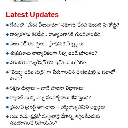
Latest Updates
దేశంలో ‘జీవన వీలునామా’ నమోదు చేసిన మొదటి హైకోర్టు?
తాత్వికతను తెలిపేది.. రాజ్యాంగానికి గుండెలాంటిది
ఎలకానిక్‌ రికార్డులు.. ప్రాథమిక సాక్ష్యాలు
శుక్రకణాలు తాత్కాలికంగా నిల్వ ఉండే ప్రాంతం?
సెకండరీ ఎడ్యుకేషన్‌ కమిషన్‌కు మరోపేరు?
‘వెయ్యి ఉరిల మర్రి’ గా పేరుగాంచిన ఊడలమర్రి ఏ జిల్లాలో
ఉంది?
రక్షణ దుర్గాలు – నాటి పాలనా విభాగాలు
క్యారెట్‌ మొక్క ఎన్ని సంవత్సరాలు జీవిస్తుంది?
ప్రపంచ ప్రసిద్ధి అగాధాలు – ఐక్యరాజ్యసమితి లక్ష్యాలు
అణు రియాక్టర్లలో న్యూట్రాన్ల వేగాన్ని తగ్గించేందుకు
ఉపయోగించే రసాయనం?