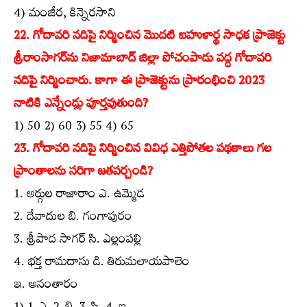
4) మంజీర, కిన్నెరసాని
22. గోదావరి నదిపై నిర్మించిన మొదటి బహుళార్థ సాధక ప్రాజెక్టు
శ్రీరాంసాగర్‌ను నిజామాబాద్‌ జిల్లా పోచంపాడు వద్ద గోదావరి
నదిపై నిర్మించారు. కాగా ఈ ప్రాజెక్టును ప్రారంభించి 2023
నాటికి ఎన్నేండ్లు పూర్తవుతుంది?
1) 50 2) 60 3) 55 4) 65
23. గోదావరి నదిపై నిర్మించిన వివిధ ఎత్తిపోతల పథకాలు గల
ప్రాంతాలను సరిగా జతపర్చండి?
1. అర్గుల రాజారాం ఎ. ఉమ్మెడ
2. దేవాదుల బి. గంగాపురం
3. శ్రీపాద సాగర్‌ సి. ఎల్లంపల్లి
4. భక్త రామదాసు డి. తిరుమలాయపాలెం
ఇ. అనంతారం