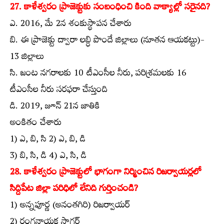
27. కాళేశ్వరం ప్రాజెక్టుకు సంబంధించి కింది వాక్యాల్లో సరైనది?
ఎ. 2016, మే 2న శంకుస్థాపన చేశారు
బి. ఈ ప్రాజెక్టు ద్వారా లబ్ధి పొందే జిల్లాలు (నూతన ఆయకట్టు)-
13 జిల్లాలు
సి. జంట నగరాలకు 10 టీఎంసీల నీరు, పరిశ్రమలకు 16
టీఎంసీల నీరు సరఫరా చేస్తుంది
డి. 2019, జూన్‌ 21న జాతికి
అంకితం చేశారు
1) ఎ, బి, సి 2) ఎ, బి, డి
3) బి, సి, డి 4) ఎ, సి, డి
28. కాళేశ్వరం ప్రాజెక్టులో భాగంగా నిర్మించిన రిజర్వాయర్లలో
సిద్దిపేట జిల్లా పరిధిలో లేనిది గుర్తించండి?
1) అన్నపూర్ణ (అనంతగిరి) రిజర్వాయర్‌
2) రంగనాయక సాగర్‌