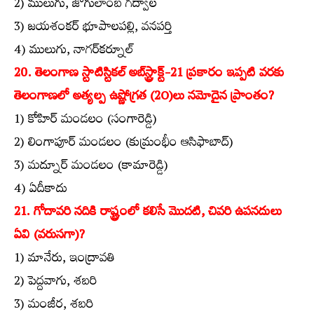
2) ములుగు, జోగులాంబ గద్వాల
3) జయశంకర్‌ భూపాలపల్లి, వనపర్తి
4) ములుగు, నాగర్‌కర్నూల్‌
20. తెలంగాణ స్టాటిస్టికల్‌ అబ్‌స్ట్రాక్ట్‌-21 ప్రకారం ఇప్పటి వరకు
తెలంగాణలో అత్యల్ప ఉష్ణోగ్రత (2O)లు నమోదైన ప్రాంతం?
1) కోహిర్‌ మండలం (సంగారెడ్డి)
2) లింగాపూర్‌ మండలం (కుమ్రంభీం ఆసిఫాబాద్‌)
3) మద్నూర్‌ మండలం (కామారెడ్డి)
4) ఏదీకాదు
21. గోదావరి నదికి రాష్ట్రంలో కలిసే మొదటి, చివరి ఉపనదులు
ఏవి (వరుసగా)?
1) మానేరు, ఇంద్రావతి
2) పెద్దవాగు, శబరి
3) మంజీర, శబరి