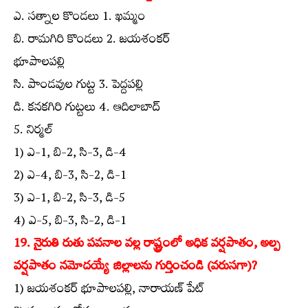
ఎ. సత్నాల కొండలు 1. ఖమ్మం
బి. రామగిరి కొండలు 2. జయశంకర్‌
భూపాలపల్లి
సి. పాండవుల గుట్ట 3. పెద్దపల్లి
డి. కనకగిరి గుట్టలు 4. ఆదిలాబాద్‌
5. నిర్మల్‌
1) ఎ-1, బి-2, సి-3, డి-4
2) ఎ-4, బి-3, సి-2, డి-1
3) ఎ-1, బి-2, సి-3, డి-5
4) ఎ-5, బి-3, సి-2, డి-1
19. నైరుతి రుతు పవనాల వల్ల రాష్ట్రంలో అధిక వర్షపాతం, అల్ప
వర్షపాతం నమోదయ్యే జిల్లాలను గుర్తించండి (వరుసగా)?
1) జయశంకర్‌ భూపాలపల్లి, నారాయణ్‌ పేట్‌