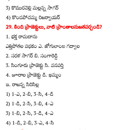
3) కొమురవెల్లి మల్లన్న సాగర్‌
4) కొండపోచమ్మ రిజర్వాయర్‌
29. కింది ప్రాజెక్టులు, వాటి ప్రాంతాలనుజతపర్చండి?
1. భక్త రామదాసు
ఎత్తిపోతల పథకం ఎ. జోగులాంబ గద్వాల
2. సరళ సాగర్‌ బి. సంగారెడ్డి
3. సింగూరు ప్రాజెక్టు సి. వనపర్తి
4. జూరాల ప్రాజెక్టు డి. ఖమ్మం
ఇ. రాజన్న సిరిసిల్ల
1) 1-ఎ, 2-బి, 3-సి, 4-డి
2) 1-డి, 2-సి, 3-బి, 4-ఎ
3) 1-బి, 2-సి, 3-డి, 4-ఎ
4) 1-డి, 2-బి, 3-ఎ, 4-సి