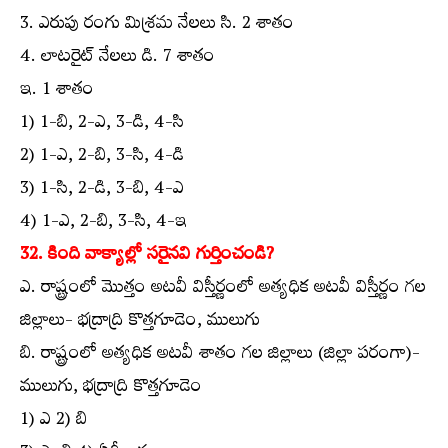
3. ఎరుపు రంగు మిశ్రమ నేలలు సి. 2 శాతం
4. లాటరైట్‌ నేలలు డి. 7 శాతం
ఇ. 1 శాతం
1) 1-బి, 2-ఎ, 3-డి, 4-సి
2) 1-ఎ, 2-బి, 3-సి, 4-డి
3) 1-సి, 2-డి, 3-బి, 4-ఎ
4) 1-ఎ, 2-బి, 3-సి, 4-ఇ
32. కింది వాక్యాల్లో సరైనవి గుర్తించండి?
ఎ. రాష్ట్రంలో మొత్తం అటవీ విస్తీర్ణంలో అత్యధిక అటవీ విస్తీర్ణం గల
జిల్లాలు- భద్రాద్రి కొత్తగూడెం, ములుగు
బి. రాష్ట్రంలో అత్యధిక అటవీ శాతం గల జిల్లాలు (జిల్లా పరంగా)-
ములుగు, భద్రాద్రి కొత్తగూడెం
1) ఎ 2) బి