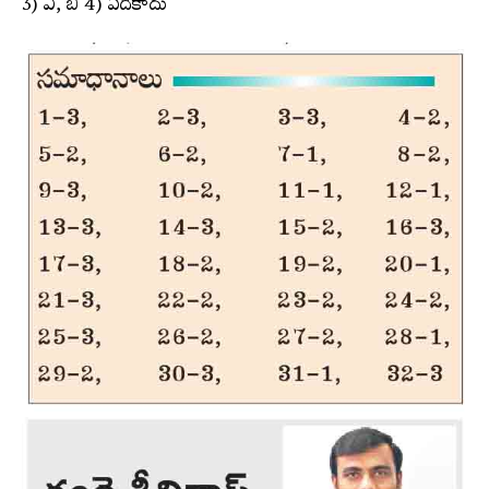
3) ఎ, బి 4) ఏదీకాదు