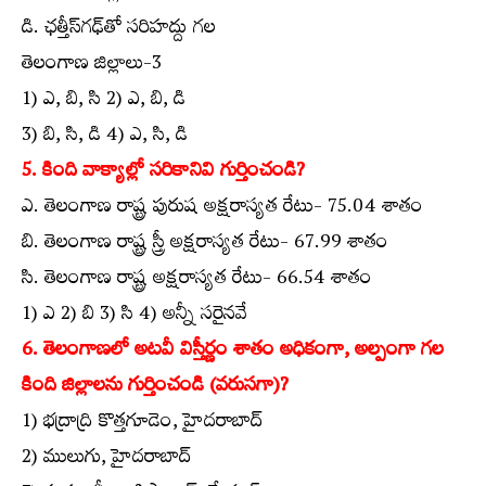
డి. ఛత్తీస్‌గఢ్‌తో సరిహద్దు గల
తెలంగాణ జిల్లాలు-3
1) ఎ, బి, సి 2) ఎ, బి, డి
3) బి, సి, డి 4) ఎ, సి, డి
5. కింది వాక్యాల్లో సరికానివి గుర్తించండి?
ఎ. తెలంగాణ రాష్ట్ర పురుష అక్షరాస్యత రేటు- 75.04 శాతం
బి. తెలంగాణ రాష్ట్ర స్త్రీ అక్షరాస్యత రేటు- 67.99 శాతం
సి. తెలంగాణ రాష్ట్ర అక్షరాస్యత రేటు- 66.54 శాతం
1) ఎ 2) బి 3) సి 4) అన్నీ సరైనవే
6. తెలంగాణలో అటవీ విస్తీర్ణం శాతం అధికంగా, అల్పంగా గల
కింది జిల్లాలను గుర్తించండి (వరుసగా)?
1) భద్రాద్రి కొత్తగూడెం, హైదరాబాద్‌
2) ములుగు, హైదరాబాద్‌