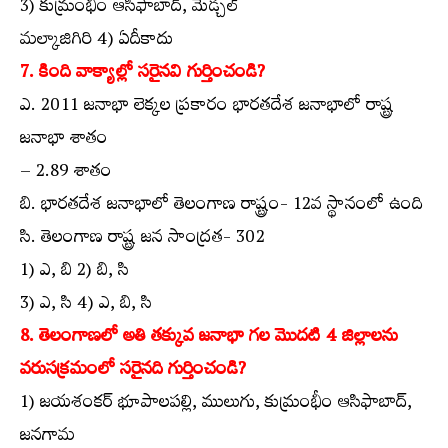
3) కుమ్రంభీం ఆసిఫాబాద్‌, మేడ్చల్‌
మల్కాజిగిరి 4) ఏదీకాదు
7. కింది వాక్యాల్లో సరైనవి గుర్తించండి?
ఎ. 2011 జనాభా లెక్కల ప్రకారం భారతదేశ జనాభాలో రాష్ట్ర
జనాభా శాతం
– 2.89 శాతం
బి. భారతదేశ జనాభాలో తెలంగాణ రాష్ట్రం- 12వ స్థానంలో ఉంది
సి. తెలంగాణ రాష్ట్ర జన సాంద్రత- 302
1) ఎ, బి 2) బి, సి
3) ఎ, సి 4) ఎ, బి, సి
8. తెలంగాణలో అతి తక్కువ జనాభా గల మొదటి 4 జిల్లాలను
వరుసక్రమంలో సరైనది గుర్తించండి?
1) జయశంకర్‌ భూపాలపల్లి, ములుగు, కుమ్రంభీం ఆసిఫాబాద్‌,
జనగామ