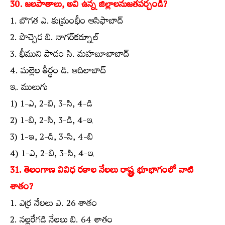
30. జలపాతాలు, అవి ఉన్న జిల్లాలనుజతపర్చండి?
1. బొగత ఎ. కుమ్రంభీం ఆసిఫాబాద్‌
2. పొచ్చెర బి. నాగర్‌కర్నూల్‌
3. భీముని పాదం సి. మహబూబాబాద్‌
4. మల్లెల తీర్థం డి. ఆదిలాబాద్‌
ఇ. ములుగు
1) 1-ఎ, 2-బి, 3-సి, 4-డి
2) 1-బి, 2-సి, 3-డి, 4-ఇ
3) 1-ఇ, 2-డి, 3-సి, 4-బి
4) 1-ఎ, 2-బి, 3-సి, 4-ఇ
31. తెలంగాణ వివిధ రకాల నేలలు రాష్ట్ర భూభాగంలో వాటి
శాతం?
1. ఎర్ర నేలలు ఎ. 26 శాతం
2. నల్లరేగడి నేలలు బి. 64 శాతం