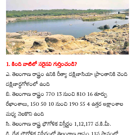
1. కింది వాటిలో సరైనవి గుర్తించండి?
ఎ. తెలంగాణ రాష్ట్రం ఉనికి రీత్యా దక్షిణాసియా ప్రాంతానికి చెంది
దక్షిణార్ధగోళంలో ఉంది
బి. తెలంగాణ రాష్ట్రం 77O 13 నుంచి 81O 16 తూర్పు
రేఖాంశాలు, 15O 50 10 నుంచి 19O 55 4 ఉత్తర అక్షాంశాల
మధ్య నెలకొని ఉంది
సి. తెలంగాణ రాష్ట్ర భౌగోళిక విస్తీర్ణం 1,12,177 చ.కి.మీ.
డి. దేశ భౌగోళిక విస్తీర్ణంలో తెలంగాణ రాష్ట్రం 11వ స్థానంలో