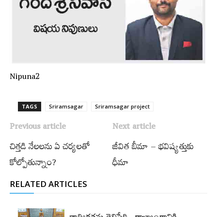
Nipuna2
TAGS
Sriramsagar
Sriramsagar project
Previous article
Next article
చిత్తడి నేలలను ఏ చర్యలతో
జీవిత బీమా – భవిష్యత్తుకు
కోల్పోతున్నాం?
ధీమా
RELATED ARTICLES