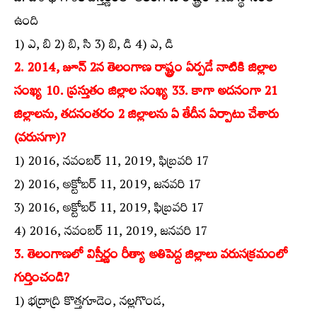
ఉంది
1) ఎ, బి 2) బి, సి 3) బి, డి 4) ఎ, డి
2. 2014, జూన్‌ 2న తెలంగాణ రాష్ట్రం ఏర్పడే నాటికి జిల్లాల
సంఖ్య 10. ప్రస్తుతం జిల్లాల సంఖ్య 33. కాగా అదనంగా 21
జిల్లాలను, తదనంతరం 2 జిల్లాలను ఏ తేదీన ఏర్పాటు చేశారు
(వరుసగా)?
1) 2016, నవంబర్‌ 11, 2019, ఫిబ్రవరి 17
2) 2016, అక్టోబర్‌ 11, 2019, జనవరి 17
3) 2016, అక్టోబర్‌ 11, 2019, ఫిబ్రవరి 17
4) 2016, నవంబర్‌ 11, 2019, జనవరి 17
3. తెలంగాణలో విస్తీర్ణం రీత్యా అతిపెద్ద జిల్లాలు వరుసక్రమంలో
గుర్తించండి?
1) భద్రాద్రి కొత్తగూడెం, నల్లగొండ,