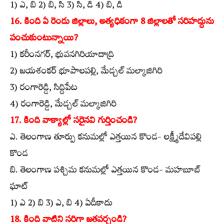
1) ఎ, బి 2) బి, సి 3) సి, డి 4) బి, డి
16. కింది ఏ రెండు జిల్లాలు, అత్యధికంగా 8 జిల్లాలతో సరిహద్దును
పంచుకుంటున్నాయి?
1) కరీంనగర్‌, భువనగిరియాదాద్రి
2) జయశంకర్‌ భూపాలపల్లి, మేడ్చల్‌ మల్కాజిగిరి
3) రంగారెడ్డి, సిద్దిపేట
4) రంగారెడ్డి, మేడ్చల్‌ మల్కాజిగిరి
17. కింది వాక్యాల్లో సరైనవి గుర్తించండి?
ఎ. తెలంగాణ తూర్పు కనుమల్లో ఎత్తయిన కొండ- లక్ష్మీదేవిపల్లి
కొండ
బి. తెలంగాణ పశ్చిమ కనుమల్లో ఎత్తయిన కొండ- మహబూబ్‌
ఘాట్‌
1) ఎ 2) బి 3) ఎ, బి 4) ఏదీకాదు
18. కింది వాటిని సరిగా జతపర్చండి?