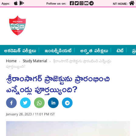
Apps:
Follow us on:
NT HOME:
అకడెమిక్ పరీక్షలు
ఇంటర్మీడియట్
అర్హత పరీక్షలు
టెట్
ప్
Home
Study Material
శ్రీరాంసాగర్‌ ప్రాజెక్టును ప్రారంభించి ఎన్నేండ్లు
పూర్తయ్యింది?
శ్రీరాంసాగర్‌ ప్రాజెక్టును ప్రారంభించి
ఎన్నేండ్లు పూర్తయ్యింది?
January 28, 2023 / 11:01 PM IST