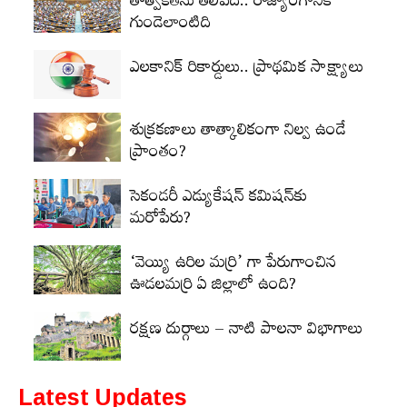
తాత్వికతను తెలిపేది.. రాజ్యాంగానికి
గుండెలాంటిది
ఎలకానిక్‌ రికార్డులు.. ప్రాథమిక సాక్ష్యాలు
శుక్రకణాలు తాత్కాలికంగా నిల్వ ఉండే
ప్రాంతం?
సెకండరీ ఎడ్యుకేషన్‌ కమిషన్‌కు
మరోపేరు?
‘వెయ్యి ఉరిల మర్రి’ గా పేరుగాంచిన
ఊడలమర్రి ఏ జిల్లాలో ఉంది?
రక్షణ దుర్గాలు – నాటి పాలనా విభాగాలు
Latest Updates