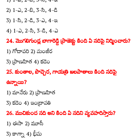
1) 1-ఎ, 2-బి, 3-సి, 4-ఇ
2) 1-ఎ, 2-బి, 3-సి, 4-డి
3) 1-సి, 2-డి, 3-ఎ, 4-ఇ
4) 1-ఎ, 2-సి, 3-డి, 4-ఎ
24. మొగలిగుండ్ల బాగారెడ్డి ప్రాజెక్టు కింది ఏ నదిపై నిర్మించారు?
1) గోదావరి 2) మంజీర
3) ప్రాణహిత 4) కడెం
25. కుంతాల, పొచ్చెర, గాయత్రి జలపాతాలు కింది నదిపై
ఉన్నాయి?
1) మానేరు 2) ప్రాణహిత
3) కడెం 4) ఇంద్రావతి
26. ముచికుంద నది అని కింది ఏ నదిని వ్యవహరిస్తారు?
1) ఈసా 2) మూసీ
3) కాగ్నా 4) భీమ