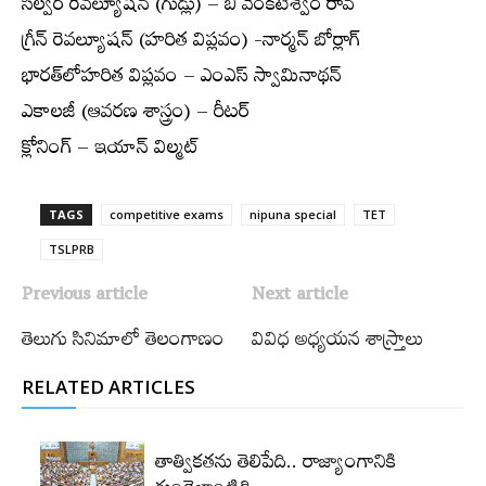
సిల్వర్ రెవల్యూషన్ (గుడ్లు) – బీ వెంకటేశ్వర రావ్
గ్రీన్ రెవల్యూషన్ (హరిత విప్లవం) -నార్మన్ బోర్లాగ్
భారత్‌లోహరిత విప్లవం – ఎంఎస్ స్వామినాథన్
ఎకాలజీ (ఆవరణ శాస్త్రం) – రీటర్
క్లోనింగ్ – ఇయాన్ విల్మట్
TAGS
competitive exams
nipuna special
TET
TSLPRB
Previous article
Next article
తెలుగు సినిమాలో తెలంగాణం
వివిధ అధ్యయన శాస్ర్తాలు
RELATED ARTICLES
తాత్వికతను తెలిపేది.. రాజ్యాంగానికి