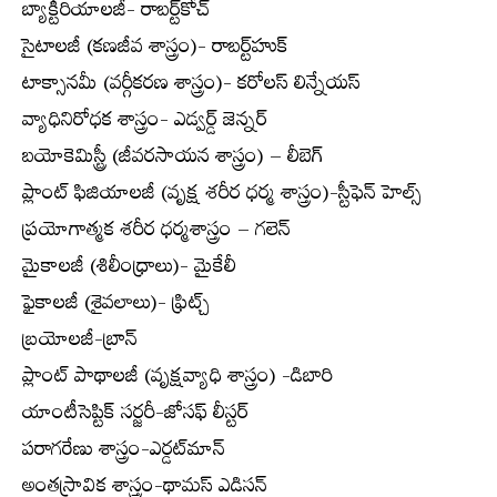
బ్యాక్టీరియాలజీ- రాబర్ట్‌కోచ్
సైటాలజీ (కణజీవ శాస్త్రం)- రాబర్ట్‌హుక్
టాక్సానమీ (వర్గీకరణ శాస్త్రం)- కరోలస్ లిన్నేయస్
వ్యాధినిరోధక శాస్త్రం- ఎడ్వర్డ్ జెన్నర్
బయోకెమిస్ట్రీ (జీవరసాయన శాస్త్రం) – లీబెగ్
ప్లాంట్ ఫిజియాలజీ (వృక్ష శరీర ధర్మ శాస్త్రం)-స్టీఫెన్ హెల్స్
ప్రయోగాత్మక శరీర ధర్మశాస్త్రం – గలెన్
మైకాలజీ (శిలీంధ్రాలు)- మైకేలీ
ఫైకాలజీ (శైవలాలు)- ఫ్రిట్చ్
బ్రయోలజీ-బ్రాన్
ప్లాంట్ పాథాలజీ (వృక్షవ్యాధి శాస్త్రం) -డిబారి
యాంటీసెప్టిక్ సర్జరీ-జోసఫ్ లీస్టర్
పరాగరేణు శాస్త్రం-ఎర్డట్‌మాన్
అంతస్రావిక శాస్త్రం-థామస్ ఎడిసన్