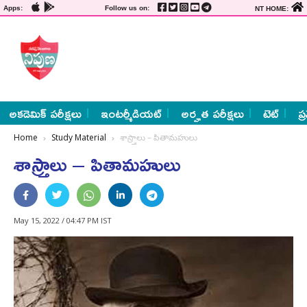
Apps:
Follow us on:
NT HOME:
అకడెమిక్ పరీక్షలు
ఇంటర్మీడియట్
అర్హత పరీక్షలు
టెట్
ప్
Home
Study Material
శాస్ర్తాలు – పితామహులు
శాస్ర్తాలు – పితామహులు
May 15, 2022 / 04:47 PM IST