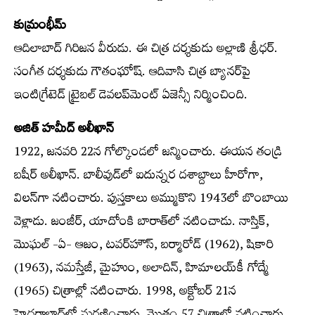
కుమ్రంభీమ్
ఆదిలాబాద్ గిరిజన వీరుడు. ఈ చిత్ర దర్శకుడు అల్లాణి శ్రీధర్.
సంగీత దర్శకుడు గౌతంఘోష్. ఆదివాసి చిత్ర బ్యానర్‌పై
ఇంటిగ్రేటెడ్ ట్రైబల్ డెవలప్‌మెంట్ ఏజెన్సీ నిర్మించింది.
అజిత్ హమీద్ అలీఖాన్
1922, జనవరి 22న గోల్కొండలో జన్మించారు. ఈయన తండ్రి
బషీర్ అలీఖాన్. బాలీవుడ్‌లో ఐదున్నర దశాబ్దాలు హీరోగా,
విలన్‌గా నటించారు. పుస్తకాలు అమ్ముకొని 1943లో బొంబాయి
వెళ్లాడు. జంజీర్, యాదోంకి బారాత్‌లో నటించాడు. నాస్తిక్,
మొఘల్ -ఏ- ఆజం, టవర్‌హౌస్, బర్మారోడ్ (1962), షికారి
(1963), నమస్తేజీ, మైహుం, అలాదిన్, హిమాలయ్‌కీ గోద్మే
(1965) చిత్రాల్లో నటించారు. 1998, అక్టోబర్ 21న