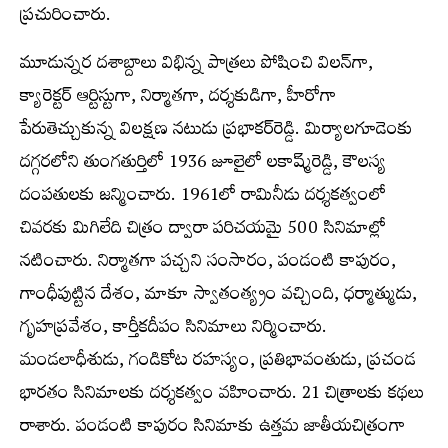
ప్రచురించారు.
మూడున్నర దశాబ్దాలు విభిన్న పాత్రలు పోషించి విలన్‌గా,
క్యారెక్టర్ ఆర్టిస్టుగా, నిర్మాతగా, దర్శకుడిగా, హీరోగా
పేరుతెచ్చుకున్న విలక్షణ నటుడు ప్రభాకర్‌రెడ్డి. మిర్యాలగూడెంకు
దగ్గరలోని తుంగతుర్తిలో 1936 జూలైలో లకా్ష్మరెడ్డి, కౌలస్య
దంపతులకు జన్మించారు. 1961లో రామినీడు దర్శకత్వంలో
చివరకు మిగిలేది చిత్రం ద్వారా పరిచయమై 500 సినిమాల్లో
నటించారు. నిర్మాతగా పచ్చని సంసారం, పండంటి కాపురం,
గాంధీపుట్టిన దేశం, మాకూ స్వాతంత్య్రం వచ్చింది, ధర్మాత్ముడు,
గృహప్రవేశం, కార్తీకదీపం సినిమాలు నిర్మించారు.
మండలాధీశుడు, గండికోట రహస్యం, ప్రతిభావంతుడు, ప్రచండ
భారతం సినిమాలకు దర్శకత్వం వహించారు. 21 చిత్రాలకు కథలు
రాశారు. పండంటి కాపురం సినిమాకు ఉత్తమ జాతీయచిత్రంగా