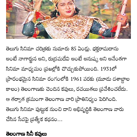
తెలుగు సినిమా చరిత్రకు సుమారు 85 ఏండ్లు. భక్తరామదాసు
అంటే నాగార్జున అని, రుద్రమదేవి అంటే అనుష్క అని అనేంతగా
సినిమా మాధ్యమం ప్రజల్లోకి చొచ్చుకుపోయింది. 1931లో
ప్రారంభమైన సినిమా రంగంలోకి 1961 వరకు (మూడు దశాబ్దాల
కాలం) తెలంగాణకు చెందిన కవులు, రచయితలు ప్రవేశించలేదు.
ఆ తర్వాత క్రమంగా తెలంగాణ వారి ప్రాతినిధ్యం పెరిగింది.
తెలుగు సినిమా పుట్టుక నుంచి దాని అభివృద్ధికి తెలంగాణ వారు
చేసిన సేవపై ప్రత్యేక కథనం…
తెలంగాణ సినీ కవులు