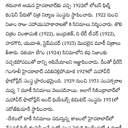
తరువాత ఆయన హైదరాబాద్‌కు వచ్చి 1922లో లోటస్ ఫిల్మ్
కంపెనీ పేరుతో చిత్ర నిర్మాణ సంస్థను స్థాపించారు. 1922 నుంచి
నిజాం రాజు సహాయసహకారాలతో 8 సినిమాలు నిర్మించారు. తొలి
చిత్రం చింతామణి (1922), ఇంద్రజిత్, ది లేడీ టీచర్ (1922),
హరగౌరి, యయాతి, స్టెప్‌మదర్ (1923) మొదలైన మూకీ చిత్రాలు
తీశారు. రజియా బేగం (1924) సినిమాలోని కథ నిజాంకు
నచ్చకపోవడంతో దాన్ని ఆపివేయాలని ఆజ్ఞాపించాడు. దీంతో ధీరేన్
గంగూలీ హైదరాబాద్ వదిలివెళ్లిపోయాక 1929లో మహావీర్
ఫొటోప్లేస్ సంస్థ ప్రారంభమైంది. 1929 నుంచి 1931 సంవత్సరాల
మధ్య 7 మూకీ సినిమాలు వెలువడినాయి. అలాగే సికింద్రాబాద్‌లో
మహావీర్ ఫొటోప్లేస్ అండ్ థియేటర్స్ లిమిటెడ్ సంస్థను 1931లో
సరోజ్‌కుమార్ స్థాపించారు.
-దేశంలో టాకీ సినిమాలు నడుస్తున్న కాలంలో హైదరాబాద్‌లో