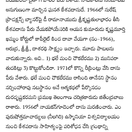
వేయకుండా దైతా గోపాలం పేరు వేశారు. నాటకాలను సినిమాలకు
అనుగుణంగా మార్చిన ఘనత కేశవదాసుదే. 1966లో సురేష్
ప్రొడక్షన్స్ బ్యానర్‌పై డీ రామానాయుడు శ్రీకృష్ణతులాభారం తీసి
కేశవదాసు పేరు వేయకపోయేసరికి ఆయన కుమారుడు కృష్ణమూర్తి
ఖమ్మం కోర్టులో కాపీరైట్ కింద దావా వేయగా (నం-1966),
ఆరుద్ర, శ్రీశ్రీ, దాశరథి సాక్ష్యం ఇచ్చారు. మూడు పాటలను
వాడుకున్నారు. అవి.. 1) భలే మంచి చౌకబేరము 2) మునివరా
తుదకిట్లు 3) కొట్టుకోండిరా. 1971లో కొన్ని రీప్రింట్లు వేసి దాసు
పేరు వేశారు. భలే మంచి చౌకబేరము రాసింది తానేనని స్థానం
నర్సింహారావు నటస్థానం అనే ఆత్మకథలో పేర్కొనడం
దురదృష్టకరమని ప్రముఖ తెలంగాణ చరిత్రకారుడు జితేంద్రబాబు
రాశారు. 1956లో నాయకన్‌గూడెంలో దాసు మరణించారు. ఎం
పురుషోత్తమాచార్యులు (నీలగిరి) ఉస్మానియా విశ్వవిద్యాలయం
నుంచి కేశవదాసు సాహిత్యంపై పరిశోధన చేసి గ్రంథాన్ని