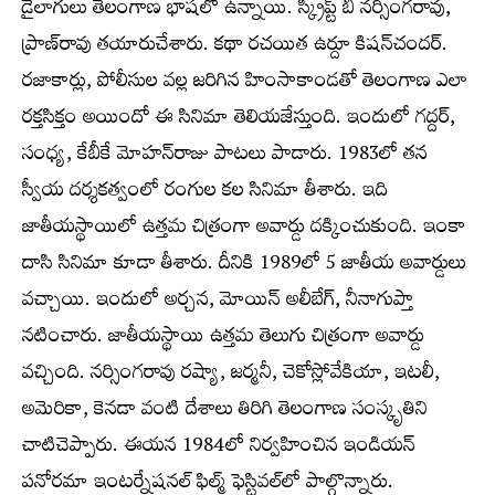
డైలాగులు తెలంగాణ భాషలో ఉన్నాయి. స్క్రిప్ట్ బీ నర్సింగరావు,
ప్రాణ్‌రావు తయారుచేశారు. కథా రచయిత ఉర్దూ కిషన్‌చందర్.
రజాకార్లు, పోలీసుల వల్ల జరిగిన హింసాకాండతో తెలంగాణ ఎలా
రక్తసిక్తం అయిందో ఈ సినిమా తెలియజేస్తుంది. ఇందులో గద్దర్,
సంధ్య, కేబీకే మోహన్‌రాజు పాటలు పాడారు. 1983లో తన
స్వీయ దర్శకత్వంలో రంగుల కల సినిమా తీశారు. ఇది
జాతీయస్థాయిలో ఉత్తమ చిత్రంగా అవార్డు దక్కించుకుంది. ఇంకా
దాసి సినిమా కూడా తీశారు. దీనికి 1989లో 5 జాతీయ అవార్డులు
వచ్చాయి. ఇందులో అర్చన, మోయిన్ అలీబేగ్, నీనాగుప్తా
నటించారు. జాతీయస్థాయి ఉత్తమ తెలుగు చిత్రంగా అవార్డు
వచ్చింది. నర్సింగరావు రష్యా, జర్మనీ, చెకోస్లోవేకియా, ఇటలీ,
అమెరికా, కెనడా వంటి దేశాలు తిరిగి తెలంగాణ సంస్కృతిని
చాటిచెప్పారు. ఈయన 1984లో నిర్వహించిన ఇండియన్
పనోరమా ఇంటర్నేషనల్ ఫిల్మ్ ఫెస్టివల్‌లో పాల్గొన్నారు.