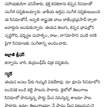
సహాయకుడిగా పనిచేశారు. భక్త కనకదాసు కన్నడ సినిమాతో
సంగీత దర్శకులయ్యారు. జాతీయ ఉత్తమ సంగీత దర్శకులయింది
ఈ సినిమాతోనే. అప్పటి రాష్ట్రపతి బాబు రాజేంద్రప్రసాద్ ద్వారా
అవార్డును అందుకున్నారు. ఈయన తెలుగు, కన్నడ భాషల్లోని
స్వర్ణగౌరి, ధర్మస్థల మహత్యం, రాజు, నాగమోహిని వంటి 60కి
పైగా సినిమాలకు సంగీతాన్ని అందించారు.
అల్లాణి శ్రీధర్
జిన్నారం వాసి. కుమ్రంభీమ్ చిత్ర దర్శకుడు.
గద్దర్
ఈయన అసలు పేరు గుమ్మడి విఠల్‌రావు. మా భూమి సినిమాలోని
బండెనక బండి కట్టి పాటను పాడారు. జైబోలో తెలంగాణ
సినిమాలో పొడుస్తున్న పొద్దు మీద నడుస్తున్న కాలమా పాట
పాడారు. అమ్మా తెలంగాణమా, నీ పాదం మీద పుట్టుమచ్చనై