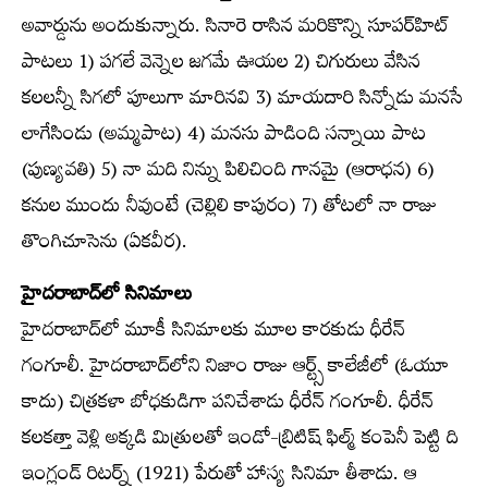
అవార్డును అందుకున్నారు. సినారె రాసిన మరికొన్ని సూపర్‌హిట్
పాటలు 1) పగలే వెన్నెల జగమే ఊయల 2) చిగురులు వేసిన
కలలన్నీ సిగలో పూలుగా మారినవి 3) మాయదారి సిన్నోడు మనసే
లాగేసిండు (అమ్మపాట) 4) మనసు పాడింది సన్నాయి పాట
(పుణ్యవతి) 5) నా మది నిన్ను పిలిచింది గానమై (ఆరాధన) 6)
కనుల ముందు నీవుంటే (చెల్లిలి కాపురం) 7) తోటలో నా రాజు
తొంగిచూసెను (ఏకవీర).
హైదరాబాద్‌లో సినిమాలు
హైదరాబాద్‌లో మూకీ సినిమాలకు మూల కారకుడు ధీరేన్
గంగూలీ. హైదరాబాద్‌లోని నిజాం రాజు ఆర్ట్స్ కాలేజీలో (ఓయూ
కాదు) చిత్రకళా బోధకుడిగా పనిచేశాడు ధీరేన్ గంగూలీ. ధీరేన్
కలకత్తా వెళ్లి అక్కడి మిత్రులతో ఇండో-బ్రిటిష్ ఫిల్మ్ కంపెనీ పెట్టి ది
ఇంగ్లండ్ రిటర్న్ (1921) పేరుతో హాస్య సినిమా తీశాడు. ఆ