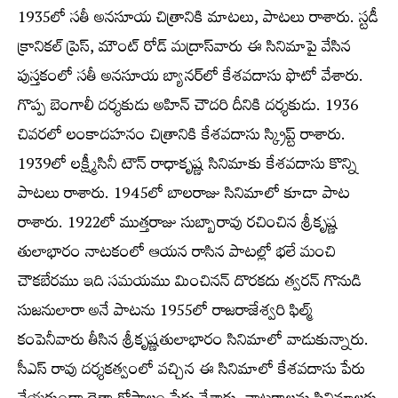
1935లో సతీ అనసూయ చిత్రానికి మాటలు, పాటలు రాశారు. స్టడీ
క్రానికల్ ప్రెస్, మౌంట్ రోడ్ మద్రాస్‌వారు ఈ సినిమాపై వేసిన
పుస్తకంలో సతీ అనసూయ బ్యానర్‌లో కేశవదాసు ఫొటో వేశారు.
గొప్ప బెంగాలీ దర్శకుడు అహిన్ చౌదరి దీనికి దర్శకుడు. 1936
చివరలో లంకాదహనం చిత్రానికి కేశవదాసు స్క్రిప్ట్ రాశారు.
1939లో లక్ష్మీసినీ టౌన్ రాధాకృష్ణ సినిమాకు కేశవదాసు కొన్ని
పాటలు రాశారు. 1945లో బాలరాజు సినిమాలో కూడా పాట
రాశారు. 1922లో ముత్తరాజు సుబ్బారావు రచించిన శ్రీకృష్ణ
తులాభారం నాటకంలో ఆయన రాసిన పాటల్లో భలే మంచి
చౌకబేరము ఇది సమయము మించినన్ దొరకదు త్వరన్ గొనుడి
సుజనులారా అనే పాటను 1955లో రాజరాజేశ్వరి ఫిల్మ్
కంపెనీవారు తీసిన శ్రీకృష్ణతులాభారం సినిమాలో వాడుకున్నారు.
సీఎస్ రావు దర్శకత్వంలో వచ్చిన ఈ సినిమాలో కేశవదాసు పేరు