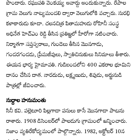
పొందారు. రఘుపతి వెంకయ్య అవార్డు అందుకున్నారు. రేపాల
గ్రామ వెలుగు నాట్యమండలి ద్వారా వెలుగులోకి వచ్చారు. సురభి
కళాకారుడు కూడా. చలనచిత్ర పితామహుడు రోహినీ సంస్థ
అధినేత హెచ్‌ఎం రెడ్డి తీసిన ప్రతిజ్ఞలో హీరోగా నటించారు.
నిర్మాతగా సప్తస్వరాలు, గుండెలు తీసిన మొనగాడు,
గండరగండడు, ప్రేమజీవులు, స్వాతిచినుకులు సినిమాలు తీశారు.
ఈయన భార్య హైమావతి. గుడిబండలోని 400 ఎకరాల భూమిని
దానం చేసిన దాత. నారదుడు, లక్ష్మణుడు, శివుడు, అర్జునుడి
పాత్రల్లో జీవించారు.
సుద్దాల హనుమంతు
సినీ కవి. పల్లెటూరి పిల్లగాడా పసులు కాసే మొనగాడా పాటను
రాశారు. 1908 డిసెంబర్‌లో పాలడుగు గ్రామంలో జన్మించారు.
నిజాం వ్యతిరేకోద్యమంలో పాల్గొన్నారు. 1982, అక్టోబర్ 10న