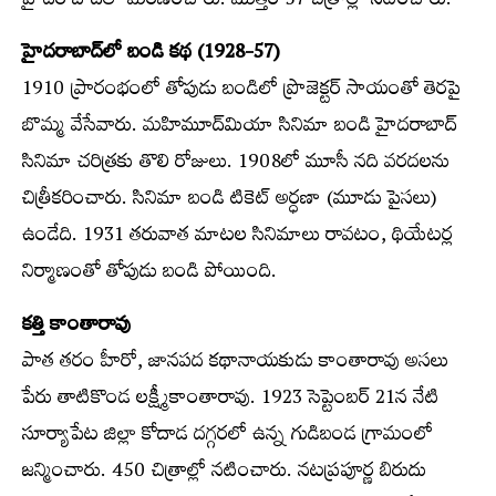
హైదరాబాద్‌లో మరణించారు. మొత్తం 57 చిత్రాల్లో నటించారు.
హైదరాబాద్‌లో బండి కథ (1928-57)
1910 ప్రారంభంలో తోపుడు బండిలో ప్రొజెక్టర్ సాయంతో తెరపై
బొమ్మ వేసేవారు. మహిమూద్‌మియా సినిమా బండి హైదరాబాద్
సినిమా చరిత్రకు తొలి రోజులు. 1908లో మూసీ నది వరదలను
చిత్రీకరించారు. సినిమా బండి టికెట్ అర్ధణా (మూడు పైసలు)
ఉండేది. 1931 తరువాత మాటల సినిమాలు రావటం, థియేటర్ల
నిర్మాణంతో తోపుడు బండి పోయింది.
కత్తి కాంతారావు
పాత తరం హీరో, జానపద కథానాయకుడు కాంతారావు అసలు
పేరు తాటికొండ లక్ష్మీకాంతారావు. 1923 సెప్టెంబర్ 21న నేటి
సూర్యాపేట జిల్లా కోదాడ దగ్గరలో ఉన్న గుడిబండ గ్రామంలో
జన్మించారు. 450 చిత్రాల్లో నటించారు. నటప్రపూర్ణ బిరుదు