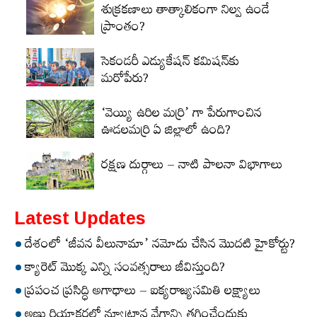
శుక్రకణాలు తాత్కాలికంగా నిల్వ ఉండే
ప్రాంతం?
సెకండరీ ఎడ్యుకేషన్‌ కమిషన్‌కు
మరోపేరు?
‘వెయ్యి ఉరిల మర్రి’ గా పేరుగాంచిన
ఊడలమర్రి ఏ జిల్లాలో ఉంది?
రక్షణ దుర్గాలు – నాటి పాలనా విభాగాలు
Latest Updates
దేశంలో ‘జీవన వీలునామా’ నమోదు చేసిన మొదటి హైకోర్టు?
క్యారెట్‌ మొక్క ఎన్ని సంవత్సరాలు జీవిస్తుంది?
ప్రపంచ ప్రసిద్ధి అగాధాలు – ఐక్యరాజ్యసమితి లక్ష్యాలు
అణు రియాక్టర్లలో న్యూట్రాన్ల వేగాన్ని తగ్గించేందుకు