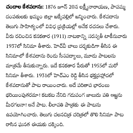
చందాల కేశవదాసు:
1876 జూన్ 20న లక్ష్మీనారాయణ, పాపమ్మ
దంపతులకు ఖమ్మం జిల్లా జక్కేపల్లిలో జన్మించారు. కేశవదాసు
తెలుగు సాహిత్యంలో వివిధ ప్రక్రియల్లో అనేక రచనలు చేశారు.
వీరు రచించిన కనకతార (1911) నాటకాన్ని సరస్వతీ టాకీసువారు
1937లో సినిమా తీశారు. హెచ్‌వీ బాలు దర్శకుడిగా తీసిన ఈ
సినిమాలో కేశవదాసు రెండు సీసపద్యాలు, మూడు పాటలను
మాత్రమే తీసుకున్నారు. ఇదే కనకతార పేరుతో 1955లో మరో
సినిమా తీశారు. 1931లో హెచ్‌ఎం రెడ్డి తీసిన భక్తప్రహ్లాదలో
కేశవదాసుతో పాట రాయించారు. అదే పరితాప భారంబు
భరియింపుతరమా! కటకట నేనిది గడువంగ జాలుదు పతి ఆజ్ఞను
మీరగలనా! అనే పాట. లీలావతి పాత్రకు ఈ పాటను
ఉపయోగించారు. తెలుగు చలనచిత్ర చరిత్రలో తొలి సినిమా పాట
రాసిన ఘనత ఈయకు దక్కింది.