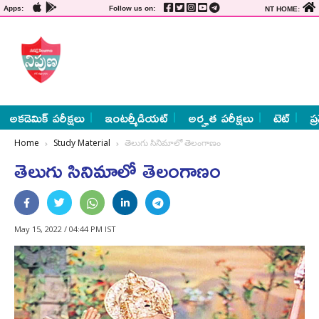
Apps:
Follow us on:
NT HOME:
అకడెమిక్ పరీక్షలు
ఇంటర్మీడియట్
అర్హత పరీక్షలు
టెట్
ప్
Home
Study Material
తెలుగు సినిమాలో తెలంగాణం
తెలుగు సినిమాలో తెలంగాణం
May 15, 2022 / 04:44 PM IST