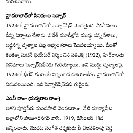
మరణించారు.
హైదరాబాద్‌లో సినిమాల సెన్సార్
1924లో హైదరాబాద్‌లో సెన్సార్‌షిప్ మొదలైంది. ఏడో నిజాం
దీన్ని ఏర్పాటు చేశాడు. విదేశీ మూకీల్లోని ముద్దు సన్నివేశాలు,
అర్ధనగ్న దృశ్యాల పట్ల అభ్యంతరాలు మొదలయ్యాయి. దీంతో
కలకత్తా మదన్ థియేటర్ నిర్మించిన పతిభక్తి (1922), హేర్‌రాండు
సినిమాలు సెన్సార్‌షిప్‌నకు గురయ్యాయి. అవి ముద్దు దృశ్యాలపై.
1924లో ధీరేన్ గంగూలీ నిర్మించిన రజియాబేగం హైదరాబాద్‌లో
విడుదలయింది. ఇది సెన్సార్‌షిప్‌నకు గురైంది.
ఎంవీ రాజు (సుస్వరాల రాజు)
ఇతని పూర్తిపేరు మందపాటి వెంకటరాజు. నేటి సూర్యాపేట
జిల్లాలోని హుజూర్‌నగర్ వాసి. 1919, డిసెంబర్ 18న
జన్మించారు. మొదట సంగీత దర్శకుడు పీ చలపతిరావు వద్ద