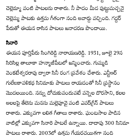
చెల్లెమ్మా వంటి పాటలను రాశారు. నీ పాదం మీద పుట్టుమచ్చనై
చెల్లెమ్మ పాటకు ఉత్తమ గీతంగా నంది అవార్డు వచ్చింది. గద్దర్
పేరుతో ఈయన రాసిన పాటలు జనాదరణ పొందాయి.
సినారె
ఈయన పూర్తిపేరు సింగిరెడ్డి నారాయణరెడ్డి. 1931, జూలై 29న
సిరిసిల్ల తాలూకా హన్మాజీపేటలో జన్మించారు. గుమ్మడి
వెంకటేశ్వరరావు ద్వారా సినీ రంగ ప్రవేశం చేశారు. ఎన్టీఆర్
గులేబకావళికథ సినిమాకు పాటలు రాయడంతో సినీ ప్రస్థానం
మొదలయింది. నన్ను దోచుకువందువటే వన్నెల దొరసాని, కలల
అలలపై తేలెను మనసు మల్లెపూవై వంటి ఎవర్‌గ్రీన్ పాటలు
రాశారు. ఎక్కువగా లలిత గీతాలు రాశారు. ఘంటసాల పాడిన
వాటిల్లో ఎక్కువగా సినారె పాటలే ఉన్నాయి. దాదాపు 300 సినిమా
పాటలు రాశారు. 2003లో ఉత్తమ గేయరచయితగా నంది