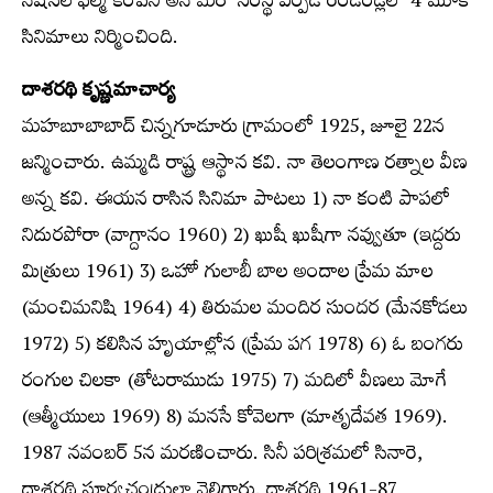
నేషనల్ ఫిల్మ్ కంపెనీ అనే మరో సంస్థ ఏర్పడి రెండేండ్లలో 4 మూకీ
సినిమాలు నిర్మించింది.
దాశరథి కృష్ణమాచార్య
మహబూబాబాద్ చిన్నగూడూరు గ్రామంలో 1925, జూలై 22న
జన్మించారు. ఉమ్మడి రాష్ట్ర ఆస్థాన కవి. నా తెలంగాణ రత్నాల వీణ
అన్న కవి. ఈయన రాసిన సినిమా పాటలు 1) నా కంటి పాపలో
నిదురపోరా (వాగ్దానం 1960) 2) ఖుషీ ఖుషీగా నవ్వుతూ (ఇద్దరు
మిత్రులు 1961) 3) ఒహో గులాబీ బాల అందాల ప్రేమ మాల
(మంచిమనిషి 1964) 4) తిరుమల మందిర సుందర (మేనకోడలు
1972) 5) కలిసిన హృయాల్లోన (ప్రేమ పగ 1978) 6) ఓ బంగరు
రంగుల చిలకా (తోటరాముడు 1975) 7) మదిలో వీణలు మోగే
(ఆత్మీయులు 1969) 8) మనసే కోవెలగా (మాతృదేవత 1969).
1987 నవంబర్ 5న మరణించారు. సినీ పరిశ్రమలో సినారె,
దాశరథి సూర్యచంద్రుల్లా వెలిగారు. దాశరథి 1961-87