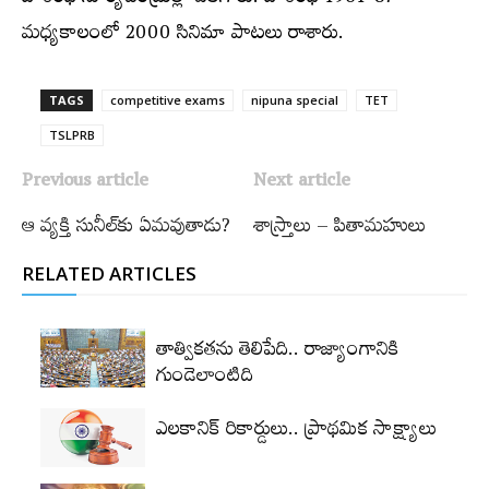
మధ్యకాలంలో 2000 సినిమా పాటలు రాశారు.
TAGS
competitive exams
nipuna special
TET
TSLPRB
Previous article
Next article
ఆ వ్యక్తి సునీల్‌కు ఏమవుతాడు?
శాస్ర్తాలు – పితామహులు
RELATED ARTICLES
తాత్వికతను తెలిపేది.. రాజ్యాంగానికి
గుండెలాంటిది
ఎలకానిక్‌ రికార్డులు.. ప్రాథమిక సాక్ష్యాలు