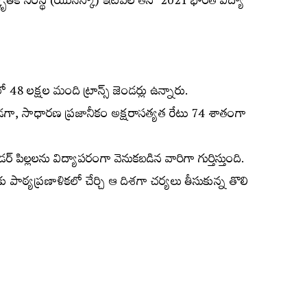
ంస్కృతిక సంస్థ (యునెస్కో) ఇటీవల తన ‘2021 భారత విద్యా
8 లక్షల మంది ట్రాన్స్‌ జెండర్లు ఉన్నారు.
ండగా, సాధారణ ప్రజానీకం అక్షరాసత్యత రేటు 74 శాతంగా
్‌ పిల్లలను విద్యాపరంగా వెనుకబడిన వారిగా గుర్తిస్తుంది.
ు పాఠ్యప్రణాళికలో చేర్చి ఆ దిశగా చర్యలు తీసుకున్న తొలి