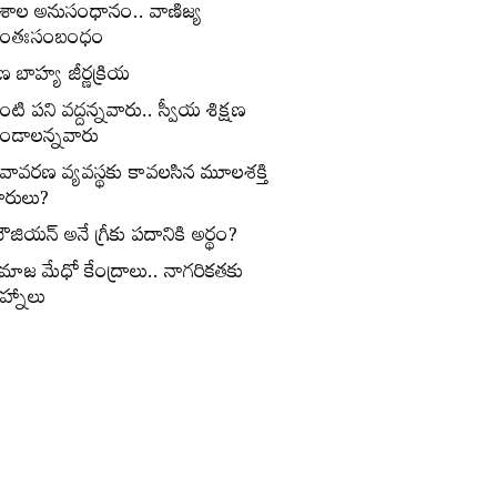
ేశాల అనుసంధానం.. వాణిజ్య
ంతఃసంబంధం
ణ బాహ్య జీర్ణక్రియ
ంటి పని వద్దన్నవారు.. స్వీయ శిక్షణ
ండాలన్నవారు
ీవావరణ వ్యవస్థకు కావలసిన మూలశక్తి
ారులు?
ౌజియన్‌ అనే గ్రీకు పదానికి అర్థం?
మాజ మేధో కేంద్రాలు.. నాగరికతకు
ిహ్నాలు