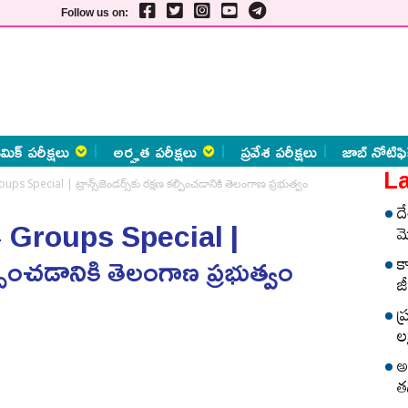
Follow us on:
మిక్ పరీక్షలు
అర్హత పరీక్షలు
ప్రవేశ పరీక్షలు
జాబ్ నోటిఫి
La
s Special | ట్రాన్స్‌జెండర్స్‌కు రక్షణ కల్పించడానికి తెలంగాణ ప్రభుత్వం
ద
 Groups Special |
మ
 కల్పించడానికి తెలంగాణ ప్రభుత్వం
క
జీ
ప
లక
అ
త