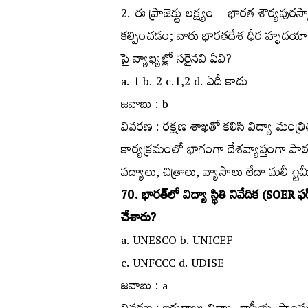
2. ఈ ప్రాజెక్టు లక్ష్యం – భారత శౌర్యపు
కల్పించడం; వారు భారతదేశ ధీర హృదయాల 
పై వ్యాఖ్యల్లో సరైనవి ఏవి?
a. 1 b. 2 c.1,2 d. ఏదీ కాదు
జవాబు : b
వివరణ : రక్షణ శాఖతో కలిసి విద్యా మంత్రి
కార్యక్రమంలో భాగంగా దేశవ్యాప్తంగా పాఠశా
పద్యాలు, చిత్రాలు, వ్యాసాలు లేదా మలీ ్టమ
70. భారత్‌లో విద్యా స్థితి నివేదిక (SOER 
చేశారు?
a. UNESCO b. UNICEF
c. UNFCCC d. UDISE
జవాబు : a