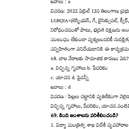
జవాబు : a
వివరణ: 2022 ఏప్రిల్‌ 12న తెలంగాణ ప్రభుత్వం 
LGBQIA+(లెస్బియస్‌, గే, బైసెక్సువల్‌, క్వీర్‌
నిరోధించడంతో పాటు, భద్రత రక్షణను అంద
సంబంధం లేకుండా వ్యక్తులందరికీ సురక్
సన్నిహితంగా పనిచేయడానికి ఈ కార్యక్రమం 
68. బాల నేరాలకు సామాజిక కారణం ఏది?
a. విచ్ఛిన్న గృహాలు b. పేదరికం
c. యాచన d. పైవన్నీ
జవాబు : d
వివరణ : పిల్లలు చట్టానికి వ్యతిరేకంగా వె
విచ్ఛిన్న గృహాలు, పేదరికం, యాచన వంట
69. కింది అంశాలను పరిశీలించండి?
1. విద్యా మంత్రిత్వ శాఖ విదేశీ వ్యవహారాల