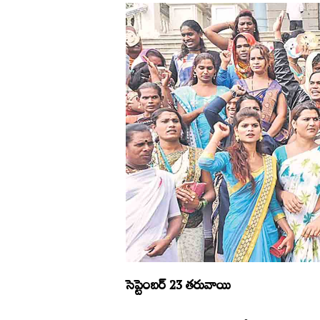
సెప్టెంబర్‌ 23 తరువాయి