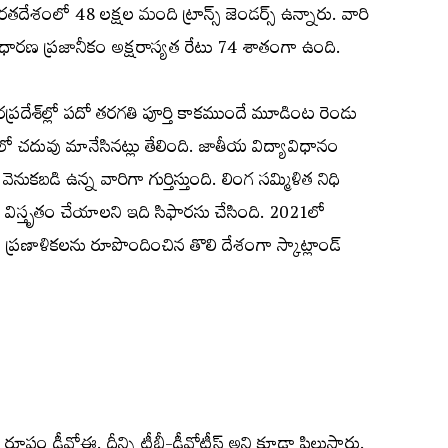
ేశంలో 48 లక్షల మంది ట్రాన్స్‌ జెండర్స్‌ ఉన్నారు. వారి
ధారణ ప్రజానీకం అక్షరాస్యత రేటు 74 శాతంగా ఉంది.
రప్రదేశ్‌ల్లో పదో తరగతి పూర్తి కాకముందే మూడింట రెండు
్యలో చదువు మానేసినట్లు తేలింది. జాతీయ విద్యావిధానం
వెనుకబడి ఉన్న వారిగా గుర్తిస్తుంది. లింగ సమ్మిళిత నిధి
 విస్తృతం చేయాలని ఇది సిఫారసు చేసింది. 2021లో
్య ప్రణాళికలను రూపొందించిన తొలి దేశంగా స్కాట్లాండ్‌
సంక్షిప్త రూపం డీవోఈ. దీన్ని టీబీ-డీవోటీస్‌ అని కూడా పిలుస్తారు.