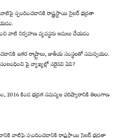
టిపై స్పందించడానికి రాష్ట్రస్థాయి సైబర్‌ భద్రతా
 చేయడం.
దించి వాటి నిర్వహణ వ్యవస్థను అమలు చేయడం
ుపరచడానికి ఇతర రాష్ర్టాలు, జాతీయ సంస్థలతో సమన్వయం.
ంబంధించి పై వ్యాఖ్యల్లో సరైనవి ఏవి?
ానం, 2016 కింద భద్రత సమస్యల పరిష్కారానికి తెలంగాణ
కి వాటిపై స్పందించడానికి రాష్ట్రస్థాయి సైబర్‌ భద్రతా