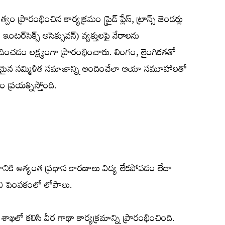
ప్రారంభించిన కార్యక్రమం ప్రైడ్‌ ప్లేస్‌, ట్రాన్స్‌ జెండర్లు
, ఇంటర్‌సెక్స్‌ అసెక్సువన్‌) వ్యక్తులపై నేరాలను
ించడం లక్ష్యంగా ప్రారంభించారు. లింగం, లైంగికతతో
షితమైన సమ్మిళిత సమాజాన్ని అందించేలా ఆయా సమూహాలతో
ప్రయత్నిస్తోంది.
ళ్లడానికి అత్యంత ప్రధాన కారణాలు విద్య లేకపోవడం లేదా
ివి పెంపకంలో లోపాలు.
 శాఖలో కలిసి వీర గాథా కార్యక్రమాన్ని ప్రారంభించింది.