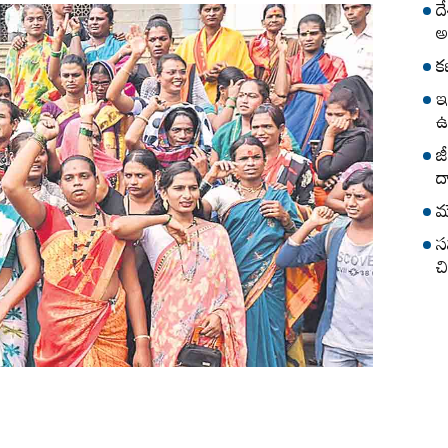
ద
అ
క
ఇ
ఉ
జ
ద
మ
స
చ