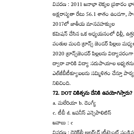
వివరణ : 2011 జనాభా లెక్కల ప్రకారం భారతద
అక్షరాస్యతా రేటు 56.1 శాతం ఉండగా, సా
2017లో జాతీయ మానవహక్కుల
కమిషన్‌ చేసిన ఒక అధ్యయనంలో ఢిల్లీ, ఉత్త
వంతుల మంది ట్రాన్స్‌ జెండర్‌ పిల్లలు మధ
2020 ట్రాన్స్‌జెండర్‌ పిల్లలను విద్యాపరంగా 
ద్వారా వారికి విద్యా సదుపాయాల లభ్యతను
ఎల్‌జీబీటీక్యూఐలను సమ్మిళితం చేస్తూ పాఠ
నిలిచింది.
72. DOT చికిత్సను దేనికి ఉపయోగిస్తారు?
a. మలేరియా b. డెంగ్యీ
c. టీబీ d. జపనీస్‌ ఎన్సెపాలిటిస్‌
జవాబు : c
వివరణ : డైరెక్ట్‌లీ అబ్జర్వ్‌డ్‌ ట్రీట్మెంట్‌ 