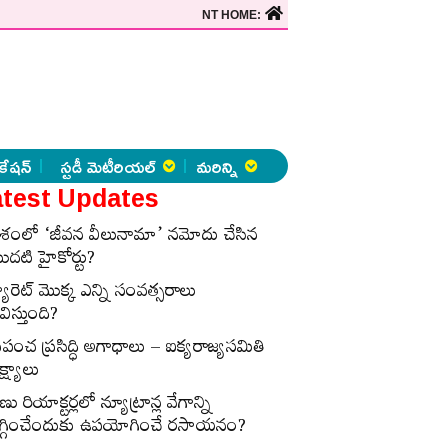
NT HOME:
కేషన్
స్టడీ మెటీరియల్
మరిన్ని
test Updates
ేశంలో ‘జీవన వీలునామా’ నమోదు చేసిన
ొదటి హైకోర్టు?
్యారెట్‌ మొక్క ఎన్ని సంవత్సరాలు
విస్తుంది?
్రపంచ ప్రసిద్ధి అగాధాలు – ఐక్యరాజ్యసమితి
్ష్యాలు
ణు రియాక్టర్లలో న్యూట్రాన్ల వేగాన్ని
గ్గించేందుకు ఉపయోగించే రసాయనం?