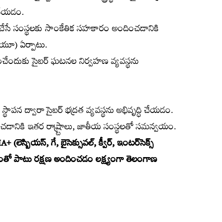
ు చేయడం.
లు చేసే సంస్థలకు సాంకేతిక సహకారం అందించడానికి
ీఐయూ) ఏర్పాటు.
ించేందుకు సైబర్‌ ఘటనల నిర్వహణ వ్యవస్థను
ర్ల స్థాపన ద్వారా సైబర్‌ భద్రత వ్యవస్థను అభివృద్ధి చేయడం.
ుపరచడానికి ఇతర రాష్ర్టాలు, జాతీయ సంస్థలతో సమన్వయం.
(లెస్బియస్‌, గే, బైసెక్సువల్‌, క్వీర్‌, ఇంటర్‌సెక్స్‌
ించడంతో పాటు రక్షణ అందించడం లక్ష్యంగా తెలంగాణ