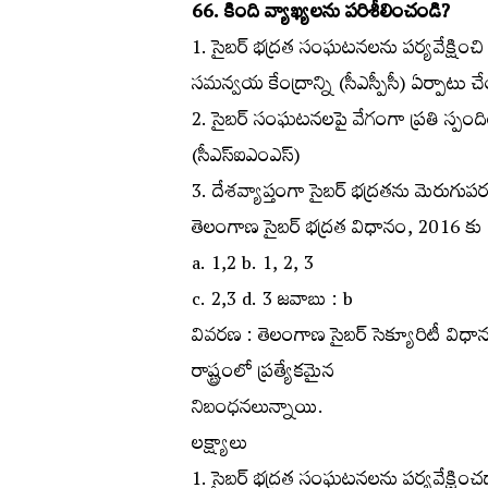
66. కింది వ్యాఖ్యలను పరిశీలించండి?
1. సైబర్‌ భద్రత సంఘటనలను పర్యవేక్షించి వా
సమన్వయ కేంద్రాన్ని (సీఎస్పీసీ) ఏర్పాటు
2. సైబర్‌ సంఘటనలపై వేగంగా ప్రతి స్పం
(సీఎస్‌ఐఎంఎస్‌)
3. దేశవ్యాప్తంగా సైబర్‌ భద్రతను మెరుగ
తెలంగాణ సైబర్‌ భద్రత విధానం, 2016 కు స
a. 1,2 b. 1, 2, 3
c. 2,3 d. 3 జవాబు : b
వివరణ : తెలంగాణ సైబర్‌ సెక్యూరిటీ విధ
రాష్ట్రంలో ప్రత్యేకమైన
నిబంధనలున్నాయి.
లక్ష్యాలు
1. సైబర్‌ భద్రత సంఘటనలను పర్యవేక్షించడాని