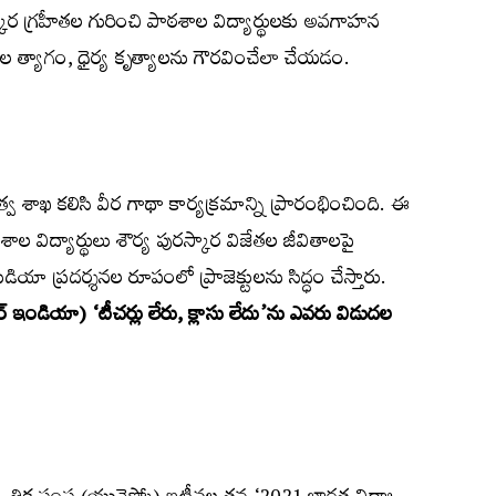
రస్కార గ్రహీతల గురించి పాఠశాల విద్యార్థులకు అవగాహన
త్యాగం, ధైర్య కృత్యాలను గౌరవించేలా చేయడం.
త్వ శాఖ కలిసి వీర గాథా కార్యక్రమాన్ని ప్రారంభించింది. ఈ
ల విద్యార్థులు శౌర్య పురస్కార విజేతల జీవితాలపై
ీడియా ప్రదర్శనల రూపంలో ప్రాజెక్టులను సిద్ధం చేస్తారు.
ఫర్‌ ఇండియా) ‘టీచర్లు లేరు, క్లాసు లేదు’ను ఎవరు విడుదల