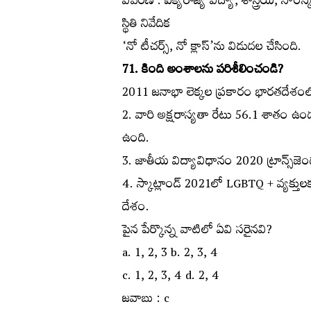
వివరణ : ఐక్యరాజ్య విద్యా, శాస్త్రీయ, సా
స్థితి నివేదిక
‘నో టీచర్స్‌, నో క్లాస్‌’ను విడుదల చేసింది.
71. కింది అంశాలను పరిశీలించండి?
2011 జనాభా లెక్కల ప్రకారం భారతదేశంలో 4
2. వారి అక్షరాస్యతా రేటు 56.1 శాతం ఉ
ఉంది.
3. జాతీయ విద్యావిధానం 2020 ట్రాన్స్‌జెండర
4. స్కాట్లాండ్‌ 2021లో LGBTQ + వ్యక్తులక
దేశం.
పైన పేర్కొన్న వాటిలో ఏవి సరైనవి?
a. 1, 2, 3 b. 2, 3, 4
c. 1, 2, 3, 4 d. 2, 4
జవాబు : c