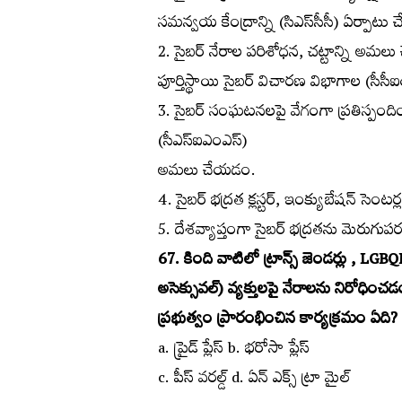
సమన్వయ కేంద్రాన్ని (సిఎస్‌సీసీ) ఏర్పాట
2. సైబర్‌ నేరాల పరిశోధన, చట్టాన్ని అమ
పూర్తిస్థాయి సైబర్‌ విచారణ విభాగాల (సీస
3. సైబర్‌ సంఘటనలపై వేగంగా ప్రతిస్పంద
(సీఎస్‌ఐఎంఎస్‌)
అమలు చేయడం.
4. సైబర్‌ భద్రత క్లస్టర్‌, ఇంక్యుబేషన్‌ సెంట
5. దేశవ్యాప్తంగా సైబర్‌ భద్రతను మెరుగ
67. కింది వాటిలో ట్రాన్స్‌ జెండర్లు , LGBQIA+ 
అసెక్సువల్‌) వ్యక్తులపై నేరాలను నిరోధ
ప్రభుత్వం ప్రారంభించిన కార్యక్రమం ఏది?
a. ప్రైడ్‌ ప్లేస్‌ b. భరోసా ప్లేస్‌
c. పీస్‌ వరల్డ్‌ d. ఏన్‌ ఎక్స్‌ ట్రా మైల్‌