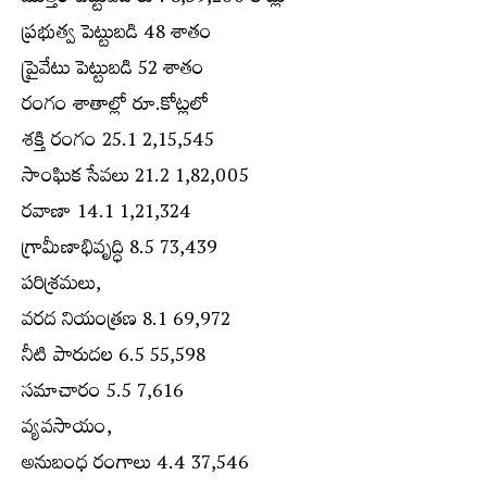
మొత్తం పెట్టుబడి రూ. 8,59,200 కోట్లు
ప్రభుత్వ పెట్టుబడి 48 శాతం
ప్రైవేటు పెట్టుబడి 52 శాతం
రంగం శాతాల్లో రూ.కోట్లలో
శక్తి రంగం 25.1 2,15,545
సాంఘిక సేవలు 21.2 1,82,005
రవాణా 14.1 1,21,324
గ్రామీణాభివృద్ధి 8.5 73,439
పరిశ్రమలు,
వరద నియంత్రణ 8.1 69,972
నీటి పారుదల 6.5 55,598
సమాచారం 5.5 7,616
వ్యవసాయం,
అనుబంధ రంగాలు 4.4 37,546