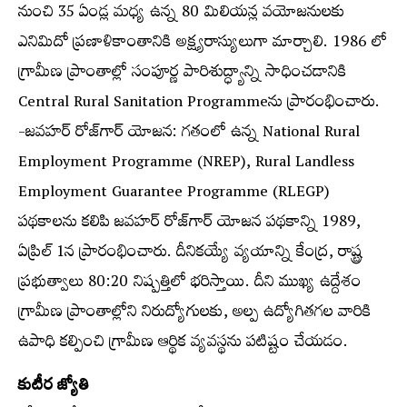
నుంచి 35 ఏండ్ల మధ్య ఉన్న 80 మిలియన్ల వయోజనులకు
ఎనిమిదో ప్రణాళికాంతానికి అక్ష్యరాస్యులుగా మార్చాలి. 1986 లో
గ్రామీణ ప్రాంతాల్లో సంపూర్ణ పారిశుద్ధ్యాన్ని సాధించడానికి
Central Rural Sanitation Programmeను ప్రారంభించారు.
-జవహర్ రోజ్‌గార్ యోజన: గతంలో ఉన్న National Rural
Employment Programme (NREP), Rural Landless
Employment Guarantee Programme (RLEGP)
పథకాలను కలిపి జవహర్ రోజ్‌గార్ యోజన పథకాన్ని 1989,
ఏప్రిల్ 1న ప్రారంభించారు. దీనికయ్యే వ్యయాన్ని కేంద్ర, రాష్ట్ర
ప్రభుత్వాలు 80:20 నిష్పత్తిలో భరిస్తాయి. దీని ముఖ్య ఉద్దేశం
గ్రామీణ ప్రాంతాల్లోని నిరుద్యోగులకు, అల్ప ఉద్యోగితగల వారికి
ఉపాధి కల్పించి గ్రామీణ ఆర్థిక వ్యవస్థను పటిష్టం చేయడం.
కుటీర జ్యోతి