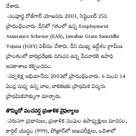
చేశారు.
-సంపూర్ణ రోజ్‌గార్ యోజనను 2001, సెప్టెంబర్ 25న
ప్రారంభించారు. దీనిలో గతంలో ఉన్న Employment
Assurance Scheme (EAS), Jawahar Gram Samridhi
Yojana (JGSY) విలీనం చేశారు. దీని ముఖ్య ఉద్దేశం గ్రామీణ
ప్రాంతంలో దారిద్రరేఖకు దిగువన ఉన్న పేదవారికి ఉపాధి
అవకాశాలు కల్పించడం.
-సర్వశిక్ష అభియాన్‌ను 2002లో ప్రారంభించారు. 6 నుంచి 14
ఏండ్ల మధ్య ఉన్న బాల, బాలికలకు ప్రాథమిక విద్యను
ప్రాథమికహక్కుగా మార్చారు.
తొమ్మిదో పంచవర్ష ప్రణాళిక వైఫల్యాలు
-వరుసగా ప్రధానులు, ప్రణాళిక సంఘం ఉపాధ్యక్షులు మారడం,
కార్గిల్ యుద్ధం (999), పోఖ్రాన్‌లో అణుపరీక్షలు, ఒడిశాలో