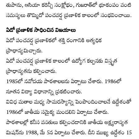
తుపాను, ఆసియా కరెన్సీ సంక్షోభం, గుజరాత్‌లో భూకంపం వంటి
సమస్యలు తొమ్మిదో పంచవర్ష ప్రణాళిక కాలంలో సంభవించాయి.
ఏడో ప్రణాళిక సాధించిన విజయాలు
ఏడో పంచవర్ష ప్రణాళికలో శక్తి రంగానికి అత్యధిక
ప్రాధాన్యమిచ్చారు.
ఏడో పంచవర్ష ప్రణాళిక కాలంలో ఉద్యోగ కల్పనకు విస్తృత
ప్రాధాన్యతను కల్పించారు.
1985లో నవోదయ పాఠశాలలను ఏర్పాటు చేశారు. 1986లో
నూతన విద్యా విధానాన్ని ప్రకటించారు.
వివిధ మతాల మధ్య సామరస్యాన్ని పెంపొందించాలనే ఉద్దేశంతో
1986లో జాతీయ సమైక్య మండలిని ఏర్పాటు చేశారు.
పాఠశాలల్లో కనీస వసతులు కల్పించడానికి జాతీయ అక్ష్యరాస్యత
మిషన్‌ను 1988, మే 5న ఏర్పాటు చేశారు. దీని ముఖ్య ఉద్దేశం 15