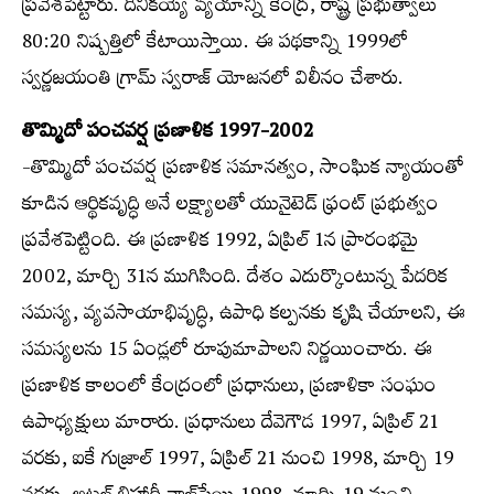
ప్రవేశపెట్టారు. దీనికయ్యే వ్యయాన్ని కేంద్ర, రాష్ట్ర ప్రభుత్వాలు
80:20 నిష్పత్తిలో కేటాయిస్తాయి. ఈ పథకాన్ని 1999లో
స్వర్ణజయంతి గ్రామ్ స్వరాజ్ యోజనలో విలీనం చేశారు.
తొమ్మిదో పంచవర్ష ప్రణాళిక 1997-2002
-తొమ్మిదో పంచవర్ష ప్రణాళిక సమానత్వం, సాంఘిక న్యాయంతో
కూడిన ఆర్థికవృద్ధి అనే లక్ష్యాలతో యునైటెడ్ ఫ్రంట్ ప్రభుత్వం
ప్రవేశపెట్టింది. ఈ ప్రణాళిక 1992, ఏప్రిల్ 1న ప్రారంభమై
2002, మార్చి 31న ముగిసింది. దేశం ఎదుర్కొంటున్న పేదరిక
సమస్య, వ్యవసాయాభివృద్ధి, ఉపాధి కల్పనకు కృషి చేయాలని, ఈ
సమస్యలను 15 ఏండ్లలో రూపుమాపాలని నిర్ణయించారు. ఈ
ప్రణాళిక కాలంలో కేంద్రంలో ప్రధానులు, ప్రణాళికా సంఘం
ఉపాధ్యక్షులు మారారు. ప్రధానులు దేవెగౌడ 1997, ఏప్రిల్ 21
వరకు, ఐకే గుజ్రాల్ 1997, ఏప్రిల్ 21 నుంచి 1998, మార్చి 19