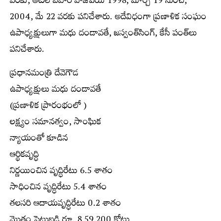
వరకు, అటల్ బిహారీ వాజ్‌పేయి 1998, మార్చి 19 నుంచి,
2004, మే 22 వరకు పనిచేశారు. అదేవిధంగా ప్రణాళిక సంఘం
ఉపాధ్యక్షులుగా మధు దండావతే, జస్వంత్‌సింగ్, కేసీ పంత్‌లు
పనిచేశారు.
ప్రధానమంత్రి దేవెగౌడ
ఉపాధ్యక్షులు మధు దండావతే
(ప్రణాళిక ప్రారంభంలో )
లక్ష్యం సమానత్వం, సాంఘిక
న్యాయంతో కూడిన
ఆర్థికవృద్ధి
నిర్ణయించిన వృద్ధిరేటు 6.5 శాతం
సాధించిన వృద్ధిరేటు 5.4 శాతం
తలసరి ఆదాయవృద్ధిరేటు 0.2 శాతం