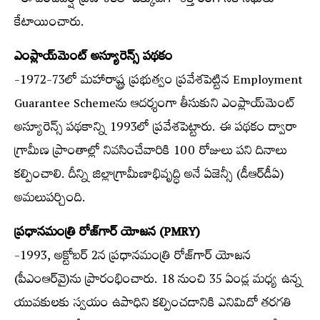
-ఈ పంచవర్ష ప్రణాళికలో ఎక్కువగా శక్తి రంగానికి నిధులు
కేటాయించారు.
ఎంప్లాయ్‌మెంట్ అస్యూరెన్స్ పథకం
-1972-73లో మహారాష్ట్ర ప్రభుత్వం ప్రవేశపెట్టిన Employment
Guarantee Schemeను ఆదర్శంగా తీసుకుని ఎంప్లాయ్‌మెంట్
అస్యూరెన్స్ పథకాన్ని 1993లో ప్రవేశపెట్టారు. ఈ పథకం ద్వారా
గ్రామీణ ప్రాంతాల్లో నివసించేవారికి 100 రోజులు పని దినాలు
కల్పించాలి. దీన్ని జిల్లాగ్రామీణాభివృద్ధి అనే ఏజెన్సీ (డీఆర్‌డీఏ)
అమలుపర్చింది.
ప్రధానమంత్రి రోజ్‌గార్ యోజన (PMRY)
-1993, అక్టోబర్ 2న ప్రధానమంత్రి రోజ్‌గార్ యోజన
(పీఎంఆర్‌వై)ను ప్రారంభించారు. 18 నుంచి 35 ఏండ్ల మధ్య ఉన్న
యువకులకు స్వయం ఉపాధిని కల్పించడానికి ఎనిమిదో తరగతి