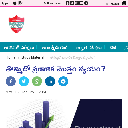
Apps:
Follow us on:
NT HOME:
అకడెమిక్ పరీక్షలు
ఇంటర్మీడియట్
అర్హత పరీక్షలు
టెట్
ప్
Home
Study Material
తొమ్మిదో ప్రణాళిక మొత్తం వ్యయం?
తొమ్మిదో ప్రణాళిక మొత్తం వ్యయం?
May 30, 2022 / 02:59 PM IST