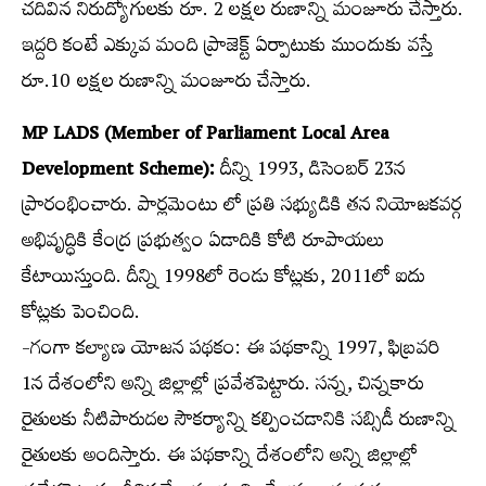
చదివిన నిరుద్యోగులకు రూ. 2 లక్షల రుణాన్ని మంజూరు చేస్తారు.
ఇద్దరి కంటే ఎక్కువ మంది ప్రాజెక్ట్ ఏర్పాటుకు ముందుకు వస్తే
రూ.10 లక్షల రుణాన్ని మంజూరు చేస్తారు.
MP LADS (Member of Parliament Local Area
Development Scheme):
దీన్ని 1993, డిసెంబర్ 23న
ప్రారంభించారు. పార్లమెంటు లో ప్రతి సభ్యుడికి తన నియోజకవర్గ
అభివృద్ధికి కేంద్ర ప్రభుత్వం ఏడాదికి కోటి రూపాయలు
కేటాయిస్తుంది. దీన్ని 1998లో రెండు కోట్లకు, 2011లో ఐదు
కోట్లకు పెంచింది.
-గంగా కల్యాణ యోజన పథకం: ఈ పథకాన్ని 1997, ఫిబ్రవరి
1న దేశంలోని అన్ని జిల్లాల్లో ప్రవేశపెట్టారు. సన్న, చిన్నకారు
రైతులకు నీటిపారుదల సౌకర్యాన్ని కల్పించడానికి సబ్సిడీ రుణాన్ని
రైతులకు అందిస్తారు. ఈ పథకాన్ని దేశంలోని అన్ని జిల్లాల్లో