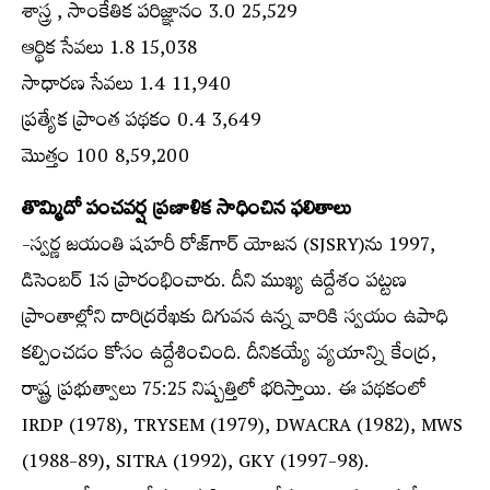
శాస్త్ర , సాంకేతిక పరిజ్ఞానం 3.0 25,529
ఆర్థిక సేవలు 1.8 15,038
సాధారణ సేవలు 1.4 11,940
ప్రత్యేక ప్రాంత పథకం 0.4 3,649
మొత్తం 100 8,59,200
తొమ్మిదో పంచవర్ష ప్రణాళిక సాధించిన ఫలితాలు
-స్వర్ణ జయంతి షహరీ రోజ్‌గార్ యోజన (SJSRY)ను 1997,
డిసెంబర్ 1న ప్రారంభించారు. దీని ముఖ్య ఉద్దేశం పట్టణ
ప్రాంతాల్లోని దారిద్రరేఖకు దిగువన ఉన్న వారికి స్వయం ఉపాధి
కల్పించడం కోసం ఉద్దేశించింది. దీనికయ్యే వ్యయాన్ని కేంద్ర,
రాష్ట్ర ప్రభుత్వాలు 75:25 నిష్పత్తిలో భరిస్తాయి. ఈ పథకంలో
IRDP (1978), TRYSEM (1979), DWACRA (1982), MWS
(1988-89), SITRA (1992), GKY (1997-98).