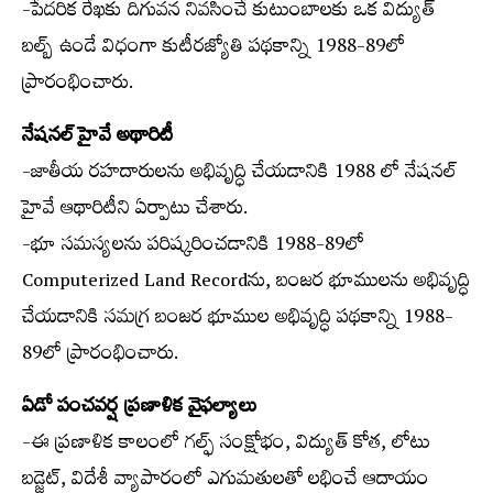
-పేదరిక రేఖకు దిగువన నివసించే కుటుంబాలకు ఒక విద్యుత్
బల్బ్ ఉండే విధంగా కుటీరజ్యోతి పథకాన్ని 1988-89లో
ప్రారంభించారు.
నేషనల్ హైవే అథారిటీ
-జాతీయ రహదారులను అభివృద్ధి చేయడానికి 1988 లో నేషనల్
హైవే ఆథారిటీని ఏర్పాటు చేశారు.
-భూ సమస్యలను పరిష్కరించడానికి 1988-89లో
Computerized Land Recordను, బంజర భూములను అభివృద్ధి
చేయడానికి సమగ్ర బంజర భూముల అభివృద్ధి పథకాన్ని 1988-
89లో ప్రారంభించారు.
ఏడో పంచవర్ష ప్రణాళిక వైఫల్యాలు
-ఈ ప్రణాళిక కాలంలో గల్ఫ్ సంక్షోభం, విద్యుత్ కోత, లోటు
బడ్జెట్, విదేశీ వ్యాపారంలో ఎగుమతులతో లభించే ఆదాయం