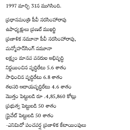
1997 మార్చి 31న ముగిసింది.
ప్రధానమంత్రి పీవీ నరసింహారావు
ఉపాధ్యక్షులు ప్రణబ్ ముఖర్జి
ప్రణాళిక నమూనా పీవీ నరసింహారావు,
మన్మోహన్‌సింగ్ నమూనా
లక్ష్యం మానవ వనరుల అభివృద్ధి
నిర్ణయించిన వృద్ధిరేటు 5.6 శాతం
సాధించిన వృద్ధిరేటు 6.8 శాతం
తలసరి ఆదాయవృద్ధిరేటు 4.6 శాతం
మొత్తం పెట్టుబడి రూ .4,85,860 కోట్లు
ప్రభుత్వ పెట్టుబడి 50 శాతం
ప్రైవేట్ పెట్టుబడి 50 శాతం
-ఎనిమిదో పంచవర్ష ప్రణాళిక కేటాయింపులు