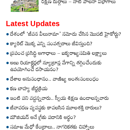
రక్షణ దుర్గాలు – నాటి పాలనా విభాగాలు
Latest Updates
దేశంలో ‘జీవన వీలునామా’ నమోదు చేసిన మొదటి హైకోర్టు?
క్యారెట్‌ మొక్క ఎన్ని సంవత్సరాలు జీవిస్తుంది?
ప్రపంచ ప్రసిద్ధి అగాధాలు – ఐక్యరాజ్యసమితి లక్ష్యాలు
అణు రియాక్టర్లలో న్యూట్రాన్ల వేగాన్ని తగ్గించేందుకు
ఉపయోగించే రసాయనం?
దేశాల అనుసంధానం.. వాణిజ్య అంతఃసంబంధం
కణ బాహ్య జీర్ణక్రియ
ఇంటి పని వద్దన్నవారు.. స్వీయ శిక్షణ ఉండాలన్నవారు
జీవావరణ వ్యవస్థకు కావలసిన మూలశక్తి దారులు?
మౌజియన్‌ అనే గ్రీకు పదానికి అర్థం?
సమాజ మేధో కేంద్రాలు.. నాగరికతకు చిహ్నాలు