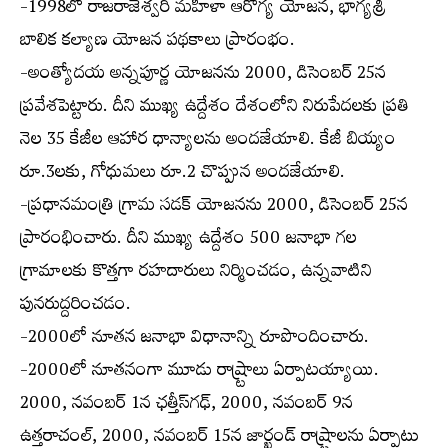
-1998లో రాజరాజేశ్వరి మహిళా ఆరోగ్య యోజన, భాగ్యశ్రీ
బాలిక కల్యాణ యోజన పథకాలు ప్రారంభం.
-అంత్యోదయ అన్నపూర్ణ యోజనను 2000, డిసెంబర్ 25న
ప్రవేశపెట్టారు. దీని ముఖ్య ఉద్దేశం దేశంలోని నిరుపేదలకు ప్రతి
నెల 35 కేజీల ఆహార ధాన్యాలను అందజేయాలి. కేజీ బియ్యం
రూ.3లకు, గోధుమలు రూ.2 చొప్పున అందజేయాలి.
-ప్రధానమంత్రి గ్రామ సడక్ యోజనను 2000, డిసెంబర్ 25న
ప్రారంభించారు. దీని ముఖ్య ఉద్దేశం 500 జనాభా గల
గ్రామాలకు కొత్తగా రహదారులు నిర్మించడం, ఉన్నవాటిని
పునరుద్దరించడం.
-2000లో నూతన జనాభా విధానాన్ని రూపొందించారు.
-2000లో నూతనంగా మూడు రాష్ర్టాలు ఏర్పాటయ్యాయి.
2000, నవంబర్ 1న ఛత్తీస్‌గఢ్, 2000, నవంబర్ 9న
ఉత్తరాచంల్, 2000, నవంబర్ 15న జార్ఖండ్ రాష్ర్టాలను ఏర్పాటు