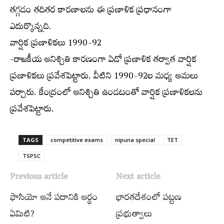
తగ్గడం తదితర కారణాలను ఈ ప్రణాళిక ప్రధానంగా
ఎదుర్కొన్నది.
వార్షిక ప్రణాళికలు 1990-92
-రాజకీయ అనిశ్చితి కారణంగా ఏడో ప్రణాళిక తర్వాత వార్షిక
ప్రణాళికలు ప్రవేశపెట్టారు. వీటిని 1990-92ల మధ్య అమలు
పర్చారు. కేంద్రంలో అనిశ్చితి ఉండటంతో వార్షిక ప్రణాళికలను
ప్రవేశపెట్టారు.
TAGS
competitive exams
nipuna special
TET
TSPSC
Previous article
Next article
ఫాసియో అనే పదానికి అర్థం
భారతదేశంలో పట్టణ
ఏమిటి?
ప్రభుత్వాలు