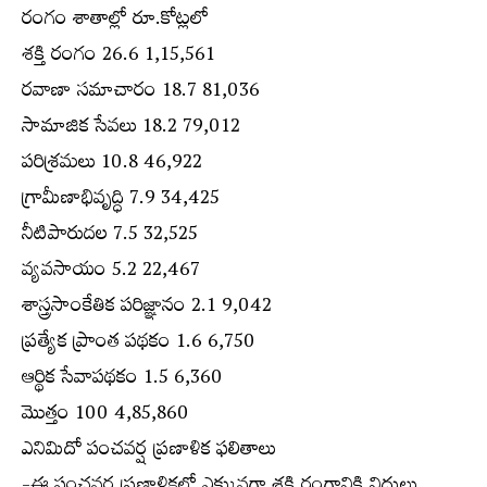
రంగం శాతాల్లో రూ.కోట్లలో
శక్తి రంగం 26.6 1,15,561
రవాణా సమాచారం 18.7 81,036
సామాజిక సేవలు 18.2 79,012
పరిశ్రమలు 10.8 46,922
గ్రామీణాభివృద్ధి 7.9 34,425
నీటిపారుదల 7.5 32,525
వ్యవసాయం 5.2 22,467
శాస్త్రసాంకేతిక పరిజ్ఞానం 2.1 9,042
ప్రత్యేక ప్రాంత పథకం 1.6 6,750
ఆర్థిక సేవాపథకం 1.5 6,360
మొత్తం 100 4,85,860
ఎనిమిదో పంచవర్ష ప్రణాళిక ఫలితాలు