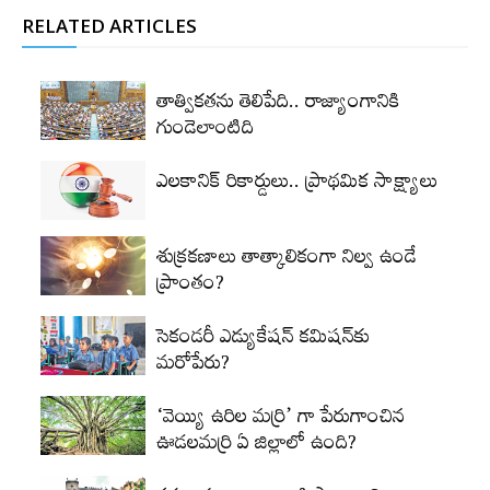
RELATED ARTICLES
తాత్వికతను తెలిపేది.. రాజ్యాంగానికి
గుండెలాంటిది
ఎలకానిక్‌ రికార్డులు.. ప్రాథమిక సాక్ష్యాలు
శుక్రకణాలు తాత్కాలికంగా నిల్వ ఉండే
ప్రాంతం?
సెకండరీ ఎడ్యుకేషన్‌ కమిషన్‌కు
మరోపేరు?
‘వెయ్యి ఉరిల మర్రి’ గా పేరుగాంచిన
ఊడలమర్రి ఏ జిల్లాలో ఉంది?