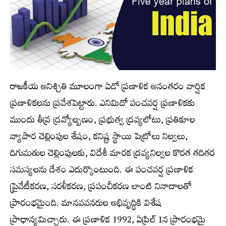
రాజకీయ అనిశ్చితి మూలంగా ఏడో ప్రణాళిక అనంతరం వార్షిక
ప్రణాళికలను ప్రవేశపెట్టారు. ఎనిమిదో పంచవర్ష ప్రణాళికకు
ముందు తీవ్ర ద్రవ్యోల్బణం, ప్రభుత్వ ద్రవ్యలోటు, ప్రతికూల
వ్యాపార చెల్లింపుల శేషం, కనిష్ట స్థాయి పెట్రోలు నిల్వలు,
దిగుమతుల చెల్లింపులకు, విదేశీ మారక ద్రవ్యనిల్వల కొరత తదితర
సమస్యలను దేశం ఎదుర్కొంటుంది. ఈ పంచవర్ష ప్రణాళిక
ప్రైవేటీకరణ, సరళీకరణ, ప్రపంచీకరణ లాంటి నినాదాలతో
ప్రారంభమైంది. మానవవనరుల అభివృద్ధికి విశేష
ప్రాధాన్యమిచ్చారు. ఈ ప్రణాళిక 1992, ఏప్రిల్ 1న ప్రారంభమై