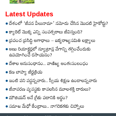
Latest Updates
దేశంలో ‘జీవన వీలునామా’ నమోదు చేసిన మొదటి హైకోర్టు?
క్యారెట్‌ మొక్క ఎన్ని సంవత్సరాలు జీవిస్తుంది?
ప్రపంచ ప్రసిద్ధి అగాధాలు – ఐక్యరాజ్యసమితి లక్ష్యాలు
అణు రియాక్టర్లలో న్యూట్రాన్ల వేగాన్ని తగ్గించేందుకు
ఉపయోగించే రసాయనం?
దేశాల అనుసంధానం.. వాణిజ్య అంతఃసంబంధం
కణ బాహ్య జీర్ణక్రియ
ఇంటి పని వద్దన్నవారు.. స్వీయ శిక్షణ ఉండాలన్నవారు
జీవావరణ వ్యవస్థకు కావలసిన మూలశక్తి దారులు?
మౌజియన్‌ అనే గ్రీకు పదానికి అర్థం?
సమాజ మేధో కేంద్రాలు.. నాగరికతకు చిహ్నాలు