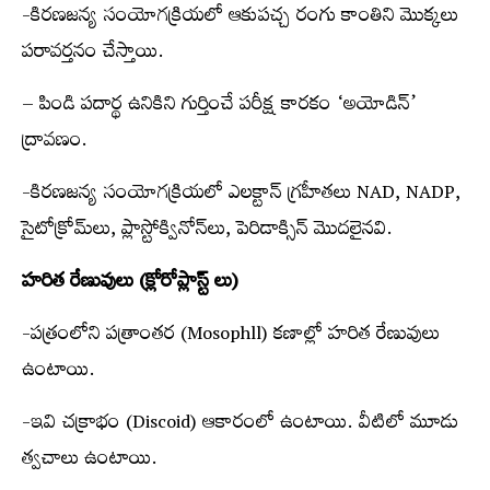
-కిరణజన్య సంయోగక్రియలో ఆకుపచ్చ రంగు కాంతిని మొక్కలు
పరావర్తనం చేస్తాయి.
– పిండి పదార్థ ఉనికిని గుర్తించే పరీక్ష కారకం ‘అయోడిన్‌’
ద్రావణం.
-కిరణజన్య సంయోగక్రియలో ఎలక్టాన్‌ గ్రహీతలు NAD, NADP,
సైటోక్రోమ్‌లు, ప్లాస్టోక్వినోన్‌లు, పెరిడాక్సిన్‌ మొదలైనవి.
హరిత రేణువులు (క్లోరోప్లాస్ట్ లు)
-పత్రంలోని పత్రాంతర (Mosophll) కణాల్లో హరిత రేణువులు
ఉంటాయి.
-ఇవి చక్రాభం (Discoid) ఆకారంలో ఉంటాయి. వీటిలో మూడు
త్వచాలు ఉంటాయి.