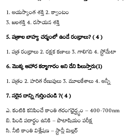
1. అయస్కాంత శక్తి 2. క్వాంటం
3. జలశక్తి 4. రసాయన శక్తి
5. పత్రాల బాహ్య చర్మంలో ఉండే రంధ్రాలు? ( 4 )
1. పత్ర రంధ్రాలు 2. రక్షక కణాలు 3. గాలిగది 4. స్టోమేటా
6. మొక్క ఆహార కర్మాగారం అని దేని పిలుస్తారు(1)
1. పత్రం 2. హరిత రేణువులు 3. మూలకేశాలు 4. అన్నీ
7. సరైన దాన్ని గుర్తించండి ?( 4 )
ఎ. కంటికి కనిపించే కాంతి తరంగధైర్ఘ్యం – 400-700nm
బి. పిండి పదార్థం ఉనికి – పొటాషియం పరీక్ష
సి. నీటి కాంతి విశ్లేషణ – స్టాన్లీ మిల్లర్‌