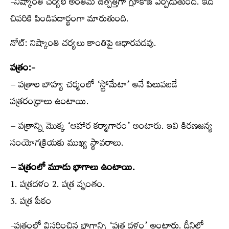
-నిష్కాంతి చర్యల అంతిమ ఉత్పత్తిగా గ్లూకోజ్‌ ఏర్పడుతుంది. ఇది
చివరికి పిండిపదార్థంగా మారుతుంది.
నోట్‌: నిష్కాంతి చర్యలు కాంతిపై ఆధారపడవు.
పత్రం:-
– పత్రాల బాహ్య చర్మంలో ‘స్టోమేటా’ అనే పిలువబడే
పత్రరంధ్రాలు ఉంటాయి.
– పత్రాన్ని మొక్క ‘ఆహార కర్మాగారం’ అంటారు. ఇవి కిరణజన్య
సంయోగక్రియకు ముఖ్య స్థావరాలు.
– పత్రంలో మూడు భాగాలు ఉంటాయి.
1. పత్రదళం 2. పత్ర వృంతం.
3. పత్ర పీఠం
-పత్రంలో విస్తరించిన భాగాన్ని ‘పత్ర దళం’ అంటారు. దీనిలో