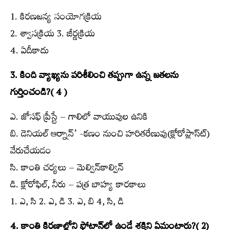
1. కిరణజన్య సంయోగక్రియ
2. శ్వాసక్రియ 3. జీర్ణక్రియ
4. ఏదీకాదు
3. కింది వ్యాఖ్యను పరిశీలించి తప్పుగా ఉన్న జతలను
గుర్తించండి?( 4 )
ఎ. జోసఫ్‌ ప్రీస్టే – గాలిలో వాయువుల ఉనికి
బి. డెనియల్‌ ఆర్నాన్‌’ -కణం నుంచి హరితరేణువు(క్లోరోప్లాస్ట్‍)
వేరుచేయడం
సి. కాంతి చర్యలు – మెల్విన్‌కాల్విన్‌
డి. క్లోరోఫిల్‌, నీరు – పత్ర బాహ్య కారకాలు
1. ఎ, సి 2. ఎ, డి 3. ఎ, బి 4, సి, డి
4. కాంతి కిరణాల్లోని ఫోటాన్‌లో ఉండే శక్తిని ఏమంటారు?( 2)