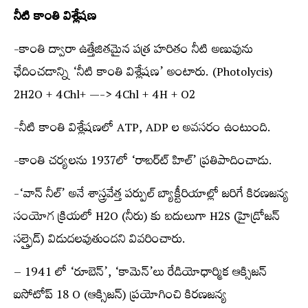
నీటి కాంతి విశ్లేషణ
-కాంతి ద్వారా ఉత్తేజితమైన పత్ర హరితం నీటి అణువును
ఛేదించడాన్ని ‘నీటి కాంతి విశ్లేషణ’ అంటారు. (Photolycis)
2H2O + 4Chl+ —-> 4Chl + 4H + O2
-నీటి కాంతి విశ్లేషణలో ATP, ADP ల అవసరం ఉంటుంది.
-కాంతి చర్యలను 1937లో ‘రాబర్ట్‍ హిల్‌’ ప్రతిపాదించాడు.
-‘వాన్‌ నీల్‌’ అనే శాస్త్రవేత్త పర్పుల్‌ బ్యాక్టీరియాల్లో జరిగే కిరణజన్య
సంయోగ క్రియలో H2O (నీరు) కు బదులుగా H2S (హైడ్రోజన్‌
సల్ఫైడ్‌) విడుదలవుతుందని వివరించారు.
– 1941 లో ‘రూబెన్‌’, ‘కామెన్‌’లు రేడియోధార్మిక ఆక్సిజన్‌
ఐసోటోప్‌ 18 O (ఆక్సిజన్‌) ప్రయోగించి కిరణజన్య