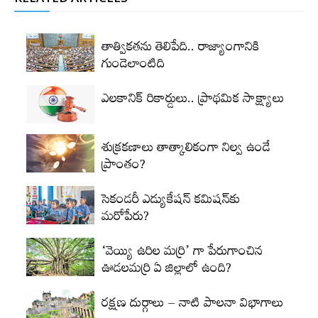
తాత్వికతను తెలిపేది.. రాజ్యాంగానికి
గుండెలాంటిది
ఎలకానిక్‌ రికార్డులు.. ప్రాథమిక సాక్ష్యాలు
శుక్రకణాలు తాత్కాలికంగా నిల్వ ఉండే
ప్రాంతం?
సెకండరీ ఎడ్యుకేషన్‌ కమిషన్‌కు
మరోపేరు?
‘వెయ్యి ఉరిల మర్రి’ గా పేరుగాంచిన
ఊడలమర్రి ఏ జిల్లాలో ఉంది?
రక్షణ దుర్గాలు – నాటి పాలనా విభాగాలు