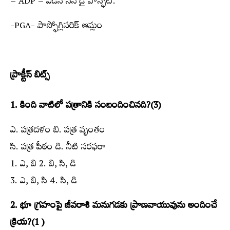
– ADP – ఎడినోసిన్‌ డై పాస్ఫేట్‌.
-PGA- పాస్ఫోగ్లిసరిక్‌ ఆమ్లం
ప్రాక్టీస్ బిట్స్​‍
1. కింది వాటిలో పత్రానికి సంబందించినది?(3)
ఎ. పత్రదళం బి. పత్ర వృంతం
సి. పత్ర పీఠం డి. నీటి సరఫరా
1. ఎ, బి 2. బి, సి, డి
3. ఎ, బి, సి 4. సి, డి
2. భూ గ్రహంపై జీవరాశి మనుగడకు ప్రాణవాయువును అందించే
క్రియ?(1 )