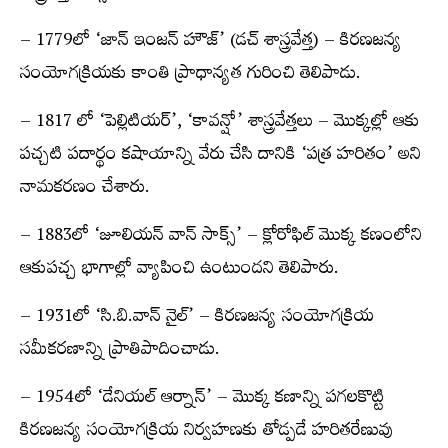
– 1779లో ‘జాన్‌ ఇంజన్‌ హౌజ్‌’ (డచ్‌ శాస్త్రవేత్త) – కిరణజన్య
సంయోగక్రియకు కాంతి ప్రాధాన్యత గురించి తెలిపాడు.
– 1817 లో ‘పెల్లిటియర్‌’, ‘కావన్షో’ శాస్త్రవేత్తలు – మొక్కల్లో ఆకు
పచ్చటి పదార్థం కషాయాన్ని వేరు చేసి దానికి ‘పత్ర హరితం’ అని
నామకరణం చేశారు.
– 1883లో ‘జూలియన్‌ వాన్‌ సాక్స్​​‍’ – క్లోరోఫిల్‌ మొక్క కణంలోని
ఆకుపచ్చ భాగాల్లో వ్యాపించి ఉంటుందని తెలిపారు.
– 1931లో ‘సి.బి.వాన్‌ నైల్‌’ – కిరణజన్య సంయోగక్రియ
సమీకరణాన్ని ప్రాతిపాదించాడు.
– 1954లో ‘డేనియల్‌ ఆర్నాన్‌’ – మొక్క కణాన్ని పగలకొట్టి
కిరణజన్య సంయోగక్రియ నిర్వహణకు తోడ్పడే హరితరేణువు