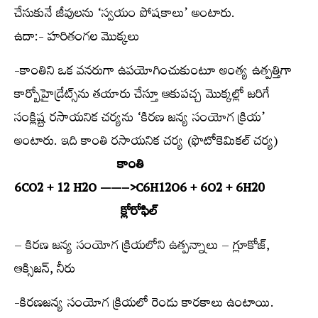
చేసుకునే జీవులను ‘స్వయం పోషకాలు’ అంటారు.
ఉదా:- హరితంగల మొక్కలు
-కాంతిని ఒక వనరుగా ఉపయోగించుకుంటూ అంత్య ఉత్పత్తిగా
కార్బోహైడ్రేట్స్​‍ను తయారు చేస్తూ ఆకుపచ్చ మొక్కల్లో జరిగే
సంక్లిష్ట రసాయనిక చర్యను ‘కిరణ జన్య సంయోగ క్రియ’
అంటారు. ఇది కాంతి రసాయనిక చర్య (ఫొటోకెమికల్‌ చర్య)
కాంతి
6CO2 + 12 H2O ——–>C6H12O6 + 6O2 + 6H20
క్లోరోఫిల్‌
– కిరణ జన్య సంయోగ క్రియలోని ఉత్పన్నాలు – గ్లూకోజ్‌,
ఆక్సిజన్‌, నీరు
-కిరణజన్య సంయోగ క్రియలో రెండు కారకాలు ఉంటాయి.