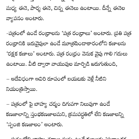
మధ్య ఈనె, పార్శ ఈనె, చిన్న ఈనెలు ఉంటాయి. దీన్నే ఈనెల
వ్యాపనం అంటారు.
-పత్రంలో ఉండే రంధ్రాలను ‘పత్ర రంధ్రాలు’ అంటారు. ప్రతి పత్ర
రంధ్రానికి ఇరువైపులా ఉండే మూత్రపిండాకారంలోని కణాలను
‘రక్షక కణాలు’ అంటారు. పత్ర రంధ్రం వెనుక వైపు గాలి గదులు
ఉంటాయి. వీటి ద్వారా వాయువుల మార్పిడి జరుగుతుంది,
– అదేవిధంగా ఆవిరి రూపంలో బయటకు వెళ్లే నీటిని
నియంత్రిస్తాయి.
– పత్రంలో పై బాహ్య చర్మం దిగువగా నిలువుగా ఉండే
కణజాలాన్ని స్తంభకణజాలమని, క్రమపద్ధతిలో లేని కణజాలన్ని
‘స్పంజి కణజాలం’ అంటారు.