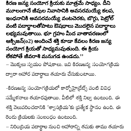
కిరణ జన్య సంయోగ క్రియకు మాత్రమే సాధ్యం. దీని
మూలంగానే జీవుల నివాసానికి అవసరమయ్యే కలప,
ఇంధనానికి అవసరమయ్యే వంటచెరకు, బొగ్గు, పెట్రోల్‌
వంటి పదార్థాలతోపాటు ఔషధాలు మొదలైన పదార్థాలు
లభ్యమవుతాయి. భూ గ్రహం మీద వాతావరణంలో
ఆక్సిజన్‌(o2) అందించే శక్తి కూడా కేవలం కిరణ జన్య
సంయోగ క్రియతో సాధ్యమవుతుంది. ఈ క్రియ
లేకపోతే జీవరాశి మనుగడ ఉండదు.’’
– మొక్కలు స్వయం పోషకాలు. ఇవి కిరణజన్య సంయోగక్రియ
ద్వారా ఆహార పదార్థాలు తయారు చేసుకుంటాయి.
-కిరణజన్య సంయోగక్రియలో కార్బోహైడ్రేట్స్​‍ వంటి వివిధ
సమ్మేళనాలు తయారవుతాయి. వీటిలో శక్తి నిల్వ ఉంటుంది. ఈ
శక్తి వెలువరించడానికి ‘శ్వాసక్రియ’కు ప్రత్యేక స్థానం ఉంది. ఈ
రెండు క్రియలకు సంబంధం ఉంటుంది.
– నిరింద్రియ పదార్థాల నుంచి ఆహారాన్ని తమకు తాము తయారు