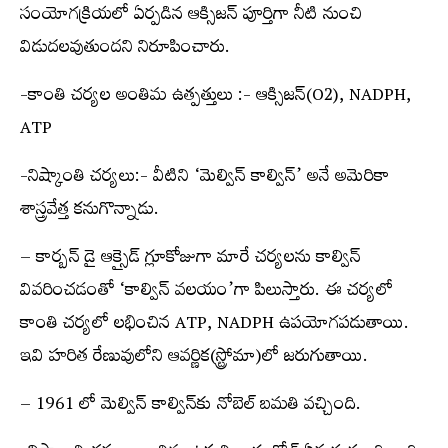
సంయోగక్రియలో ఏర్పడిన ఆక్సిజన్‌ పూర్తిగా నీటి నుంచి
విడుదలవుతుందని నిరూపించారు.
-కాంతి చర్యల అంతిమ ఉత్పత్తులు :- ఆక్సిజన్‌(O2), NADPH,
ATP
-నిష్కాంతి చర్యలు:- వీటిని ‘మెల్విన్‌ కాల్విన్‌’ అనే అమెరికా
శాస్త్రవేత్త కనుగొన్నాడు.
– కార్బన్‌ డై ఆక్సైడ్‌ గ్లూకోజుగా మారే చర్యలను కాల్విన్‌
వివరించడంతో ‘కాల్విన్‌ వలయం’గా పిలుస్తారు. ఈ చర్యలో
కాంతి చర్యలో లభించిన ATP, NADPH ఉపయోగపడుతాయి.
ఇవి హరిత రేణువులోని ఆవర్ణిక(స్ట్రోమా)లో జరుగుతాయి.
– 1961 లో మెల్విన్‌ కాల్విన్‌కు నోబెల్‌ బమతి వచ్చింది.