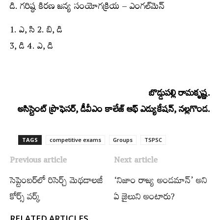
డి. గరిష్ఠ కిరణ జన్య సంయోగక్రియ – ఎంగల్‌మెన్‌
1. ఎ, సి 2. బి, డి
3, డి 4. ఎ, డి
బొడ్డుపల్లి రామకృష్ణ.
అసిస్టెంట్‌ ప్రొఫెసర్‌, డీవీఎం కాలేజ్‌ ఆఫ్‌ ఎడ్యుకేషన్‌, నల్లగొండ.
TAGS
competitive exams
Groups‌
TSPSC
Previous article
Next article
సెప్టెంబర్‌లో రిసెర్చ్ మెథడాలజీ
‘నిజాం రాజ్య అండమాన్‌’ అని
కోర్స్​‍ వర్క్​‍
ఏ జైలుని అంటారు?
RELATED ARTICLES