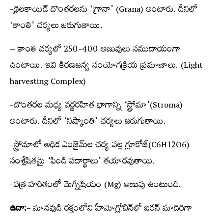
-థైలకాయిడ్‌ దొంతరలను ‘గ్రానా’ (Grana) అంటారు. దీనిలో
‘కాంతి’ చర్యలు జరుగుతాయి.
– కాంతి చర్యలో 250-400 అణువులు సముదాయంగా
ఉంటాయి. ఇవి కిరణజన్య సంయోగక్రియ ప్రమాణాలు. (Light
harvesting Complex)
-దొంతరల మధ్య వర్ణరహిత భాగాన్ని ‘స్ట్రోమా’(Stroma)
అంటారు. దీనిలో ‘నిష్కాంతి’ చర్యలు జరుగుతాయి.
-స్ట్రోమాలో అధిక ఎంజైమ్‌ల చర్య వల్ల గ్లూకోజ్‌(C6H12O6)
సంశ్లేషితమై ‘పిండి పదార్థాలు’ తయారవుతాయి.
-పత్ర హరితంలో మెగ్నీషియం (Mg) అణువు ఉంటుంది.
ఉదా:-
మానవుడి రక్తంలోని హీమోగ్లోబిన్‌లో ఐరన్‌ మాదిరిగా