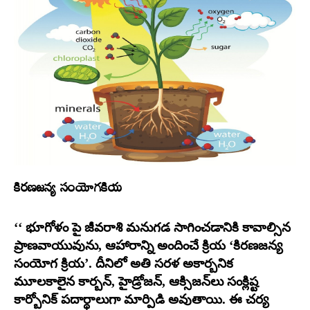
కిరణజన్య సంయోగకియ
‘‘ భూగోళం పై జీవరాశి మనుగడ సాగించడానికి కావాల్సిన
ప్రాణవాయువును, ఆహారాన్ని అందించే క్రియ ‘కిరణజన్య
సంయోగ క్రియ’. దీనిలో అతి సరళ అకార్బనిక
మూలకాలైన కార్బన్‌, హైడ్రోజన్‌, ఆక్సిజన్‌లు సంక్లిష్ట
కార్బోనిక్‌ పదార్థాలుగా మార్పిడి అవుతాయి. ఈ చర్య