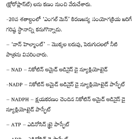
(క్లోరోప్లాస్ట్‍) లను కణం నుంచి వేరుచేశారు.
-20వ శతాబ్దంలో ‘ఎంగల్‌ మెన్‌’ కిరణజన్య సంయోగక్రియ జరిగే
గరిష్ఠ స్థానాన్ని కనుగొన్నాడు.
– ‘వాన్‌ హెల్మాంట్‌’ – మొక్కల బరువు, పెరుగుదలలో నీటి
పాత్రను వివరించారు.
– NAD – నికోటిన్‌ అమైడ్‌ అడినైన్‌ డై న్యూక్లియోటైడ్‌
-NADP – నికోటిన్‌ అమైడ్‌ అడినైన్‌ డై న్యూక్లియోటైడ్‌ పాస్ఫేట్‌
– NADPH – క్షయకరణం చెందిన నికోటిన్‌ అమైడ్‌ అడినైన్‌ డై
న్యూక్లియోటైడ్‌ పాస్ఫేట్‌
– ATP – ఎడినోసిన్‌ ట్రై పాస్ఫేట్‌