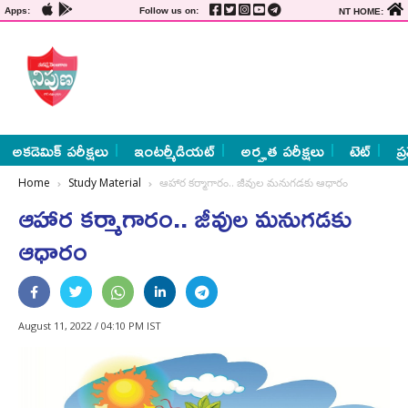
Apps:
Follow us on:
NT HOME:
అకడెమిక్ పరీక్షలు
ఇంటర్మీడియట్
అర్హత పరీక్షలు
టెట్
ప్
Home
Study Material
ఆహార కర్మాగారం.. జీవుల మనుగడకు ఆధారం
ఆహార కర్మాగారం.. జీవుల మనుగడకు
ఆధారం
August 11, 2022 / 04:10 PM IST