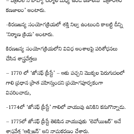
– పత్రంలోని బాహ్య చర్మాల మధ్య ఉండే కణాలను ‘పత్రాంతర
కణజాలం’ అంటారు.
-కిరణజన్య సంయోగక్రియలో శక్తి నిల్వ ఉంటుంది కాబట్టి దీన్ని
‘నిర్మాణ క్రియ’ అంటారు.
కిరణజన్య సంయోగక్రియలోని వివిధ అంశాలపై పరిశోధనలు
చేసిన శాస్త్రవేత్తలు
– 1770 లో ‘జోసఫ్‌ ప్రీస్టే’ – ఆకు పచ్చని మొక్కల పెరుగుదలలో
గాలి ప్రధాన ప్రాత వహిస్తుందని ప్రయోగపూర్వకంగా
వివరించాడు,
-1774లో ‘జోసఫ్‌ ప్రీస్టే’ గాలిలో వాయువు ఉనికిని కనుగొన్నాడు.
– 1775లో జోసఫ్‌ ప్రీస్టే తెలిపిన వాయువుకు ‘లెవోయిజర్‌’ అనే
శాస్త్రవేత్త ‘ఆక్సిజన్‌’ అని నామకరణం చేశారు.