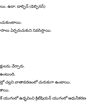
. ఉదా: డాల్ఫిన్‌ (డెల్ఫినస్‌)
శించుకుంటాయి.
నివాసాలు ఏర్పరుచుకుని నివసిస్తాయి.
్షులను చేర్చారు.
గా ఉంటుంది.
వేళల్లో చల్లని వాతావరణంలో చురుకుగా ఉంటాయి.
ుతాయి.
రాసిక్‌ యుగంలో ఉద్భవించి క్రిటేషియన్‌ యుగంలో ఆధునీకరణ