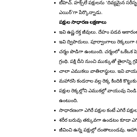
టీహెచ్‌. హక్స్‌లే పక్షులను ‘దివ్యమైన సరీస
ఎయిర్‌’గా పేర్కొన్నాడు.
పక్షుల సాధారణ లక్షణాలు
ఇవి ఉష్ణ రక్త జీవులు. దేహం పడవ ఆకారంల
ఇవి ద్విపాదులు. పూర్వాంగాలు రెక్కలు
చర్మం పొడిగా ఉంటుంది. చర్మంలో ఒకేఒక పెద
గ్రంథి. పక్షి దీని నుంచి ముక్కుతో తైలాన్
చాలా ఎముకలు వాతిలాస్థులు. ఇవి వాయు
మహారసి కండరాల వల్ల రెక్క కిందికి కొట్టుకుం
పక్షుల రెక్కల్లోని ఎముకల్లో వాయువు న
ఉంటుంది.
సాధారణంగా ఎగిరే పక్షుల కంటే ఎగిరే పక్
శరీర బరువు తక్కువగా ఉండటం కూడా ఎగి
జీవించి ఉన్న పక్షుల్లో దంతాలుండవు. ఆ