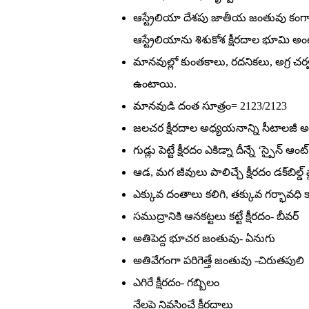
ఆస్ట్రేలియా దేశపు జాతీయ జంతువు కంగారూ.
ఆస్ట్రేలియాను శిశుకోశ క్షీరదాల భూమి అం
మానవుల్లో కుంతకాలు, రదనికలు, అగ్ర చ
ఉంటాయి.
మానవుడి దంత సూత్రం= 2123/2123
జలచర క్షీరదాల అధ్యయనాన్ని సీటాలజీ 
గుడ్లు పెట్టే క్షీరదం ఎకిడ్నా దీన్నే ‘స్పైన్‌ 
ఆడ, మగ జీవులు పాలిచ్చే క్షీరదం డక్‌బిల్డ్‌ ప్
ఎక్కువ దంతాలు కలిగి, తక్కువ గర్భావధి 
సముద్రానికి ఆనకట్టలు కట్టే క్షీరదం- బీవర్‌
అతిపెద్ద భూచర జంతువు- ఏనుగు
అతివేగంగా పరిగెత్తే జంతువు -చిరుతపులి
ఎగిరే క్షీరదం- గబ్బిలం
నేలపై నివసించే క్షీరదాలు