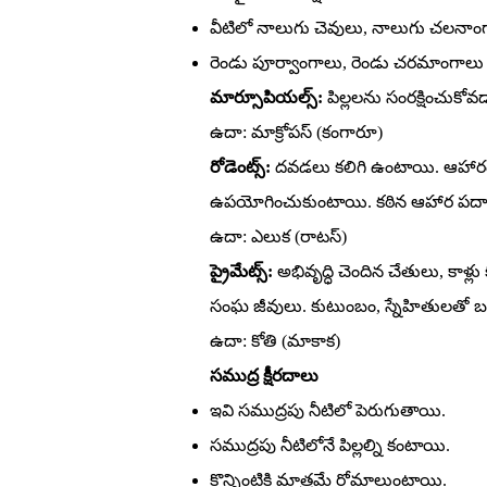
వీటిలో నాలుగు చెవులు, నాలుగు చలనా
రెండు పూర్వాంగాలు, రెండు చరమాంగాల
మార్సూపియల్స్‌:
పిల్లలను సంరక్షించుకో
ఉదా: మాక్రోపస్‌ (కంగారూ)
రోడెంట్స్‌:
దవడలు కలిగి ఉంటాయి. ఆహారం
ఉపయోగించుకుంటాయి. కఠిన ఆహార పదార
ఉదా: ఎలుక (రాటస్‌)
ప్రైమేట్స్‌:
అభివృద్ధి చెందిన చేతులు, కాళ్లు
సంఘ జీవులు. కుటుంబం, స్నేహితులతో 
ఉదా: కోతి (మాకాక)
సముద్ర క్షీరదాలు
ఇవి సముద్రపు నీటిలో పెరుగుతాయి.
సముద్రపు నీటిలోనే పిల్లల్ని కంటాయి.
కొన్నింటికి మాత్రమే రోమాలుంటాయి.