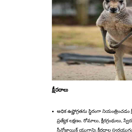
క్షీరదాలు
అధిక ఉష్ణోగ్రతను స్థిరంగా నియంత్రించడం
ప్రత్యేక లక్షణం. రోమాలు, క్షీరగ్రంథులు, స్
సీనోజాయిక్‌ యుగాన్ని క్షీరదాల స్వర్ణయు