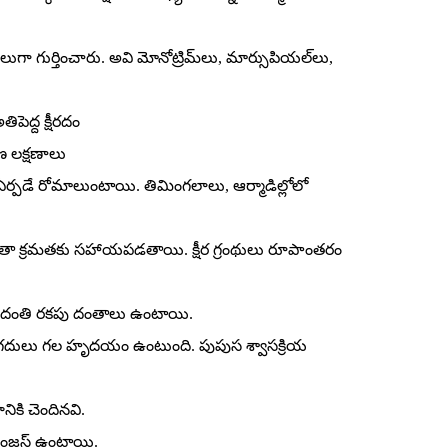
గా గుర్తించారు. అవి మోనోట్రిమ్‌లు, మార్సుపియల్‌లు,
ిపెద్ద క్షీరదం
ారణ లక్షణాలు
ి ఏర్పడే రోమాలుంటాయి. తిమింగలాలు, ఆర్మాడిల్లోలో
్ణోగ్రతా క్రమతకు సహాయపడతాయి. క్షీర గ్రంథులు రూపాంతరం
ిషమ దంతి రకపు దంతాలు ఉంటాయి.
గు గదులు గల హృదయం ఉంటుంది. పుపుస శ్వాసక్రియ
నికి చెందినవి.
ింజస్‌ ఉంటాయి.