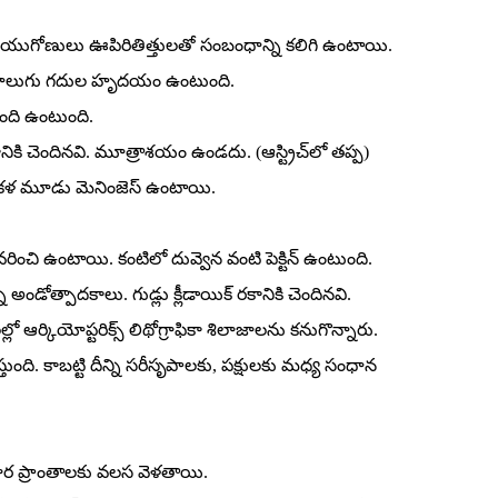
ాయుగోణులు ఊపిరితిత్తులతో సంబంధాన్ని కలిగి ఉంటాయి.
ిన నాలుగు గదుల హృదయం ఉంటుంది.
ంది ఉంటుంది.
నికి చెందినవి. మూత్రాశయం ఉండదు. (ఆస్ట్రిచ్‌లో తప్ప)
ికళ మూడు మెనింజెస్‌ ఉంటాయి.
వరించి ఉంటాయి. కంటిలో దువ్వెన వంటి పెక్టిన్‌ ఉంటుంది.
డోత్పాదకాలు. గుడ్లు క్లీడాయిక్‌ రకానికి చెందినవి.
లో ఆర్కియోప్టరిక్స్‌ లిథోగ్రాఫికా శిలాజాలను కనుగొన్నారు.
స్తుంది. కాబట్టి దీన్ని సరీసృపాలకు, పక్షులకు మధ్య సంధాన
దూర ప్రాంతాలకు వలస వెళతాయి.