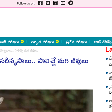
Follow us on:
మిక్ పరీక్షలు
అర్హత పరీక్షలు
ప్రవేశ పరీక్షలు
జాబ్ నోటిఫి
La
ీసృపాలు.. పాలిచ్చే మగ జీవులు
ీసృపాలు.. పాలిచ్చే మగ జీవులు
ద
మ
క
జీ
ప
లక
అ
త