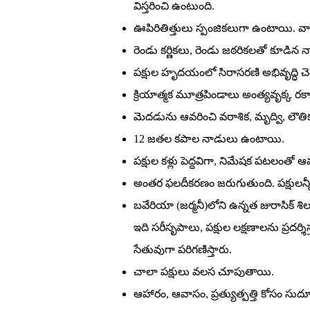
విస్తరించి ఉంటుంది.
ఊపిరితిత్తులు స్పంజికలుగా ఉంటాయి. వ
రెండు కర్ణికలు, రెండు జఠరికలతో కూడ
పక్షుల హృదయంలో సిరాసరణి అభివృద్ధి చె
క్రియాత్మక మూత్రపిండాలు అంత్యవృక్క రకా
మెదడును ఆవరించి వరాశిక, మృద్వి, లౌత
12 జతల కపాల నాడులు ఉంటాయి.
పక్షుల కళ్లు పెద్దవిగా, నిమేషక పటలంతో ఆ
అంతర ఫలదీకరణం జరుగుతుంది. పక్షులన్నీ అం
బవేరియా (జర్మనీ)లోని ఉన్నత జురాసిక్‌ శిలల్
ఇది సరీసృపాలు, పక్షుల లక్షణాలను ప్రదర్శి
సేతువుగా పరిగణిస్తారు.
చాలా పక్షులు వలస చూపుతాయి.
ఆహారం, ఆవాసం, ప్రత్యుత్పత్తి కోసం సు