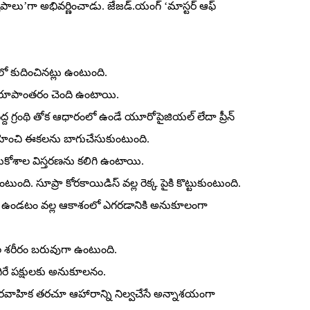
ృపాలు’గా అభివర్ణించాడు. జేజడ్‌.యంగ్‌ ‘మాస్టర్‌ ఆఫ్‌
ో కుదించినట్లు ఉంటుంది.
గా రూపాంతరం చెంది ఉంటాయి.
్ద గ్రంథి తోక ఆధారంలో ఉండే యూరోపైజియల్‌ లేదా ప్రీన్‌
ని గ్రహించి ఈకలను బాగుచేసుకుంటుంది.
కోశాల విస్తరణను కలిగి ఉంటాయి.
టుంది. సూప్రా కోరకాయిడిస్‌ వల్ల రెక్క పైకి కొట్టుకుంటుంది.
ిండి ఉండటం వల్ల ఆకాశంలో ఎగరడానికి అనుకూలంగా
షుల శరీరం బరువుగా ఉంటుంది.
రే పక్షులకు అనుకూలనం.
హారవాహిక తరచూ ఆహారాన్ని నిల్వచేసే అన్నాశయంగా