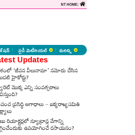
NT HOME:
కేషన్
స్టడీ మెటీరియల్
మరిన్ని
test Updates
ేశంలో ‘జీవన వీలునామా’ నమోదు చేసిన
ొదటి హైకోర్టు?
్యారెట్‌ మొక్క ఎన్ని సంవత్సరాలు
విస్తుంది?
్రపంచ ప్రసిద్ధి అగాధాలు – ఐక్యరాజ్యసమితి
్ష్యాలు
ణు రియాక్టర్లలో న్యూట్రాన్ల వేగాన్ని
గ్గించేందుకు ఉపయోగించే రసాయనం?