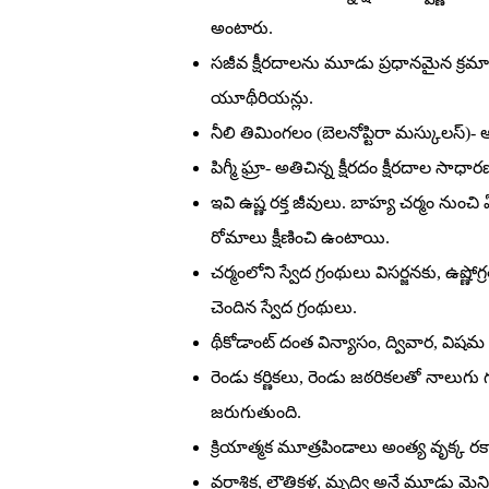
అంటారు.
సజీవ క్షీరదాలను మూడు ప్రధానమైన క్రమాలు
యూథీరియన్లు.
నీలి తిమింగలం (బెలనోప్టిరా మస్కులస్‌)- అత
పిగ్మీ ఘ్రా- అతిచిన్న క్షీరదం క్షీరదాల సాధ
ఇవి ఉష్ణ రక్త జీవులు. బాహ్య చర్మం నుంచ
రోమాలు క్షీణించి ఉంటాయి.
చర్మంలోని స్వేద గ్రంథులు విసర్జనకు, ఉష
చెందిన స్వేద గ్రంథులు.
థీకోడాంట్‌ దంత విన్యాసం, ద్వివార, వ
రెండు కర్ణికలు, రెండు జఠరికలతో నాలు
జరుగుతుంది.
క్రియాత్మక మూత్రపిండాలు అంత్య వృక్క రకా
వరాశిక, లౌతికళ, మృద్వి అనే మూడు మెన