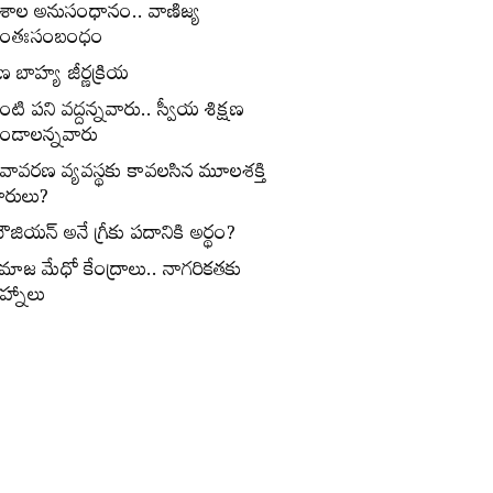
ేశాల అనుసంధానం.. వాణిజ్య
ంతఃసంబంధం
ణ బాహ్య జీర్ణక్రియ
ంటి పని వద్దన్నవారు.. స్వీయ శిక్షణ
ండాలన్నవారు
ీవావరణ వ్యవస్థకు కావలసిన మూలశక్తి
ారులు?
ౌజియన్‌ అనే గ్రీకు పదానికి అర్థం?
మాజ మేధో కేంద్రాలు.. నాగరికతకు
ిహ్నాలు