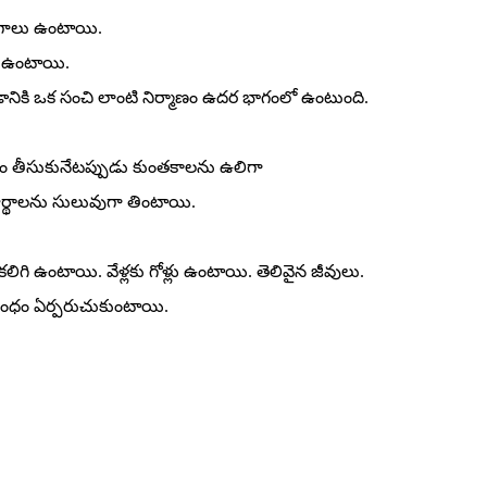
ంగాలు ఉంటాయి.
ు ఉంటాయి.
వడానికి ఒక సంచి లాంటి నిర్మాణం ఉదర భాగంలో ఉంటుంది.
 తీసుకునేటప్పుడు కుంతకాలను ఉలిగా
్థాలను సులువుగా తింటాయి.
 కలిగి ఉంటాయి. వేళ్లకు గోళ్లు ఉంటాయి. తెలివైన జీవులు.
బంధం ఏర్పరుచుకుంటాయి.