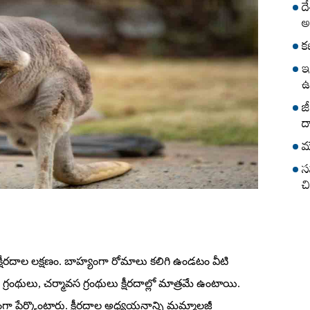
ద
అ
క
ఇ
ఉ
జ
ద
మ
స
చ
 క్షీరదాల లక్షణం. బాహ్యంగా రోమాలు కలిగి ఉండటం వీటి
వేద గ్రంథులు, చర్మావస గ్రంథులు క్షీరదాల్లో మాత్రమే ఉంటాయి.
గంగా పేర్కొంటారు. క్షీరదాల అధ్యయనాన్ని మమ్మాలజీ