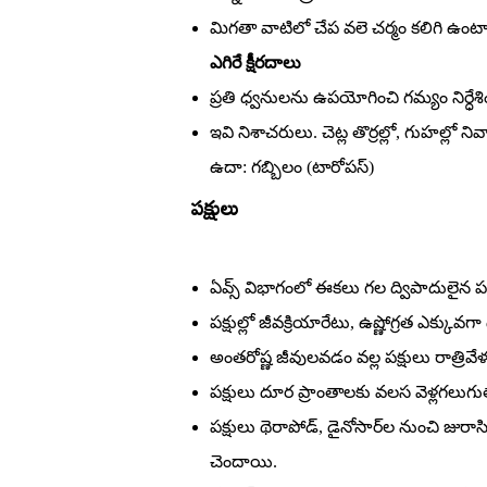
మిగతా వాటిలో చేప వలె చర్మం కలిగి ఉంటాయి
ఎగిరే క్షీరదాలు
ప్రతి ధ్వనులను ఉపయోగించి గమ్యం నిర్ధే
ఇవి నిశాచరులు. చెట్ల తొర్రల్లో, గుహల్లో 
ఉదా: గబ్బిలం (టారోపస్‌)
పక్షులు
ఏవ్స్‌ విభాగంలో ఈకలు గల ద్విపాదులైన పక
పక్షుల్లో జీవక్రియారేటు, ఉష్ణోగ్రత ఎక్కువ
అంతరోష్ణ జీవులవడం వల్ల పక్షులు రాత్రి
పక్షులు దూర ప్రాంతాలకు వలస వెళ్లగలుగ
పక్షులు థెరాపోడ్‌, డైనోసార్‌ల నుంచి జు
చెందాయి.