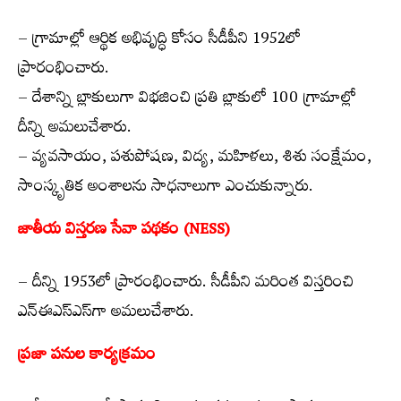
– గ్రామాల్లో ఆర్థిక అభివృద్ధి కోసం సీడీపీని 1952లో
ప్రారంభించారు.
– దేశాన్ని బ్లాకులుగా విభజించి ప్రతి బ్లాకులో 100 గ్రామాల్లో
దీన్ని అమలుచేశారు.
– వ్యవసాయం, పశుపోషణ, విద్య, మహిళలు, శిశు సంక్షేమం,
సాంస్కృతిక అంశాలను సాధనాలుగా ఎంచుకున్నారు.
జాతీయ విస్తరణ సేవా పథకం (NESS)
– దీన్ని 1953లో ప్రారంభించారు. సీడీపీని మరింత విస్తరించి
ఎన్‌ఈఎస్‌ఎస్‌గా అమలుచేశారు.
ప్రజా పనుల కార్యక్రమం