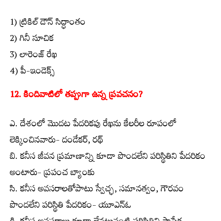
1) ట్రికిల్ డౌన్ సిద్ధాంతం
2) గినీ సూచిక
3) లారెంజ్ రేఖ
4) పీ-ఇండెక్స్
12. కిందివాటిలో తప్పుగా ఉన్న ప్రవచనం?
ఎ. దేశంలో మొదట పేదరికపు రేఖను కేలరీల రూపంలో
లెక్కించినవారు- దండేకర్, రథ్
బి. కనీస జీవన ప్రమాణాన్ని కూడా పొందలేని పరిస్థితిని పేదరికం
అంటారు- ప్రపంచ బ్యాంకు
సి. కనీస అవసరాలతోపాటు స్వేచ్ఛ, సమానత్వం, గౌరవం
పొందలేని పరిస్థితి పేదరికం- యూఎన్‌ఓ