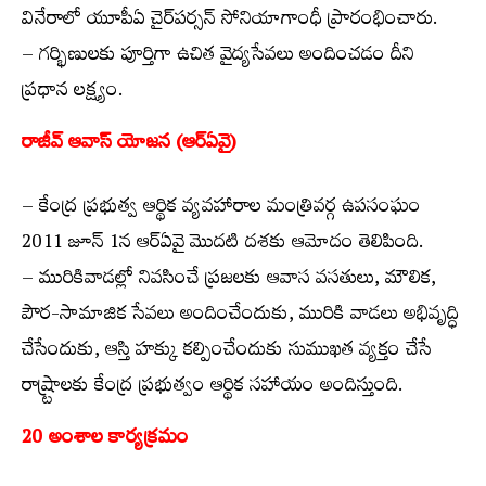
వినేరాలో యూపీఏ చైర్‌పర్సన్ సోనియాగాంధీ ప్రారంభించారు.
– గర్భిణులకు పూర్తిగా ఉచిత వైద్యసేవలు అందించడం దీని
ప్రధాన లక్ష్యం.
రాజీవ్ ఆవాస్ యోజన (ఆర్‌ఏవై)
– కేంద్ర ప్రభుత్వ ఆర్థిక వ్యవహారాల మంత్రివర్గ ఉపసంఘం
2011 జూన్ 1న ఆర్‌ఏవై మొదటి దశకు ఆమోదం తెలిపింది.
– మురికివాడల్లో నివసించే ప్రజలకు ఆవాస వసతులు, మౌలిక,
పౌర-సామాజిక సేవలు అందించేందుకు, మురికి వాడలు అభివృద్ధి
చేసేందుకు, ఆస్తి హక్కు కల్పించేందుకు సుముఖత వ్యక్తం చేసే
రాష్ర్టాలకు కేంద్ర ప్రభుత్వం ఆర్థిక సహాయం అందిస్తుంది.
20 అంశాల కార్యక్రమం