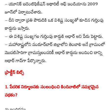
– యూనిక్ ఐడెంటిఫికేషన్ అథారిటీ ఆఫ్ ఇండియాను 2009
జూన్‌లో ఏర్పాటుచేశారు.
– దీని ద్వారా ప్రతి పౌరుడికి ఒక విశిష్ట సంఖ్యతో కూడిన గుర్తింపు
కార్డును ఇస్తారు.
– ఈ విశిష్ట సంఖ్యగల గుర్తింపు కార్డుకి ఆధార్ అని పేరు పెట్టారు.
– మహారాష్ట్రలోని నందూర్‌బార్ జిల్లాలోని తెంబాలి అనే గ్రామంలో
మొదటిసారిగా గ్రామస్తులందరికీ ఆధార్ కార్డును అందించి దాన్ని
ఆధార్ గావ్‌గా పేర్కొన్నారు.
ప్రాక్టీస్ బిట్స్
1. పేదరిక నిర్మూలనకు సంబంధించి కిందివాటిలో సమగ్రమైన
పథకం?