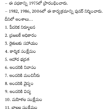
– ఈ పథకాన్ని 1975లో ప్రారంభించారు.
– 1982, 1986, 2006లో ఈ కార్యక్రమాన్ని పునర్ నిర్మించారు.
దీనిలో అంశాలు…
1. పేదరిక నిర్మూలన
2. ప్రజలకే అధికారం
3. రైతులకు సహాయం
4. కార్మిక సంక్షేమం
5. ఆహార భద్రత
6. అందరికి నివాసం
7. అందరికి మంచినీరు
8. అందరికి వైద్యం
9. అందరికి విద్య
10. మహిళల సంక్షేమం
11. బాలల సంక్షేమం