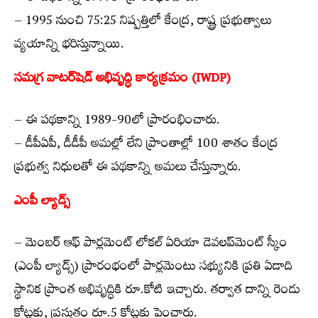
– 1995 నుంచి 75:25 నిష్పత్తిలో కేంద్ర, రాష్ట్ర ప్రభుత్వాలు
వ్యయాన్ని భరిస్తున్నాయి.
సమగ్ర వాటర్‌షెడ్ అభివృద్ధి కార్యక్రమం (IWDP)
– ఈ పథకాన్ని 1989-90లో ప్రారంభించారు.
– డీపీఏపీ, డీడీపీ అమల్లో లేని ప్రాంతాల్లో 100 శాతం కేంద్ర
ప్రభుత్వ నిధులతో ఈ పథకాన్ని అమలు చేస్తున్నారు.
ఎంపీ ల్యాడ్స్
– మెంబర్ ఆఫ్ పార్లమెంట్ లోకల్ ఏరియా డెవలప్‌మెంట్ స్కీం
(ఎంపీ ల్యాడ్స్) ప్రారంభంలో పార్లమెంటు సభ్యునికి ప్రతి ఏడాది
స్థానిక ప్రాంత అభివృద్ధికి రూ.కోటి ఇచ్చారు. తర్వాత దాన్ని రెండు
కోట్లకు, ప్రస్తుతం రూ.5 కోట్లకు పెంచారు.