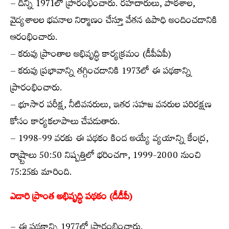
– దీన్ని 1971లో ప్రారంభించారు. రహదారులు, పాఠశాల,
వైద్యశాలల భవనాల నిర్మాణం చేస్తూ వేతన ఉపాధి అందించడానికి
ఆరంభించారు.
– కరువు ప్రాంతాల అభివృద్ధి కార్యక్రమం (డీపీఏపీ)
– కరువు ప్రభావాన్ని తగ్గించడానికి 1973లో ఈ పథకాన్ని
ప్రారంభించారు.
– భూసార పరీక్ష, నీటివనరులు, ఇతర సహజ వనరుల పరిరక్షణ
కోసం కార్యకలాపాలు చేపడుతారు.
– 1998-99 వరకు ఈ పథకం కింద అయ్యే వ్యయాన్ని కేంద్ర,
రాష్ర్టాలు 50:50 నిష్పత్తిలో భరించగా, 1999-2000 నుంచి
75:25కు మారింది.
ఎడారి ప్రాంత అభివృద్ధి పథకం (డీడీపీ)
– ఈ పథకాన్ని 1977లో ప్రారంభించారు.