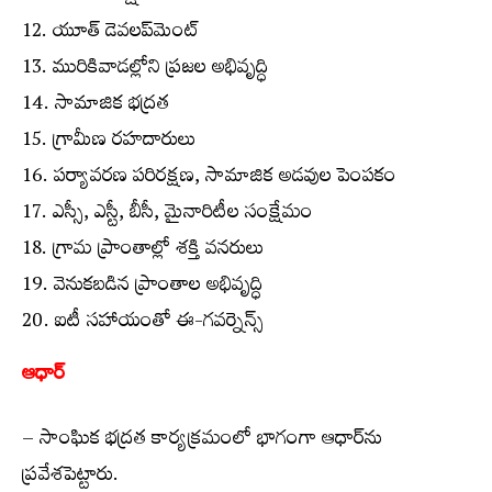
12. యూత్ డెవలప్‌మెంట్
13. మురికివాడల్లోని ప్రజల అభివృద్ధి
14. సామాజిక భద్రత
15. గ్రామీణ రహదారులు
16. పర్యావరణ పరిరక్షణ, సామాజిక అడవుల పెంపకం
17. ఎస్సీ, ఎస్టీ, బీసీ, మైనారిటీల సంక్షేమం
18. గ్రామ ప్రాంతాల్లో శక్తి వనరులు
19. వెనుకబడిన ప్రాంతాల అభివృద్ధి
20. ఐటీ సహాయంతో ఈ-గవర్నెన్స్
ఆధార్
– సాంఘిక భద్రత కార్యక్రమంలో భాగంగా ఆధార్‌ను
ప్రవేశపెట్టారు.