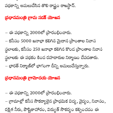
పథకాన్ని అమలుచేసిన తొలి రాష్ట్రం రాజస్థాన్.
ప్రధానమంత్రి గ్రామ సడక్ యోజన
– ఈ పథకాన్ని 2000లో ప్రారంభించారు.
– కనీసం 5000 జనాభా కలిగిన మైదాన ప్రాంతాల నివాస
స్థలాలకు, కనీసం 250 జనాభా కలిగిన కొండ ప్రాంతాల నివాస
స్థలాలకు ఈ పథకం కింద రహదారుల నిర్మాణం చేపడతారు.
– భారత్ నిర్మాణ్‌లో భాగంగా దీన్ని అమలుచేస్తున్నారు.
ప్రధానమంత్రి గ్రామోదయ యోజన
– ఈ పథకాన్ని 2000లో ప్రారంభించారు.
– గ్రామాల్లో కనీస సౌకర్యాలైన ప్రాథమిక విద్య, వైద్యం, నివాసం,
రక్షిత నీరు, పౌష్టికాహారం, విద్యుత్ సౌకర్యం కల్పించడం ఈ