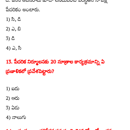
డి. కనీస అవసరాలు కూడా లేనటువంటి పరిస్థితిని సాపేక్ష
పేదరికం అంటారు.
1) సి, డి
2) ఎ, బి
3) డి
4) ఎ, సి
13. పేదరిక నిర్మూలనకు 20 సూత్రాల కార్యక్రమాన్ని ఏ
ప్రణాళికలో ప్రవేశపెట్టారు?
1) ఐదు
2) ఆరు
3) ఏడు
4) నాలుగు