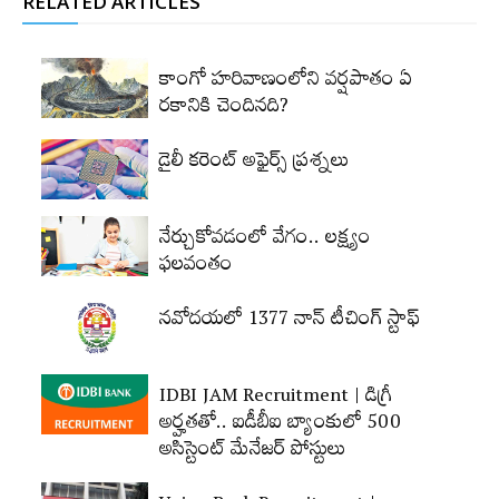
RELATED ARTICLES
కాంగో హరివాణంలోని వర్షపాతం ఏ
రకానికి చెందినది?
డైలీ కరెంట్‌ అఫైర్స్‌ ప్రశ్నలు
నేర్చుకోవడంలో వేగం.. లక్ష్యం
ఫలవంతం
నవోదయలో 1377 నాన్‌ టీచింగ్‌ స్టాఫ్‌
IDBI JAM Recruitment | డిగ్రీ
అర్హ‌త‌తో.. ఐడీబీఐ బ్యాంకులో 500
అసిస్టెంట్‌ మేనేజర్‌ పోస్టులు