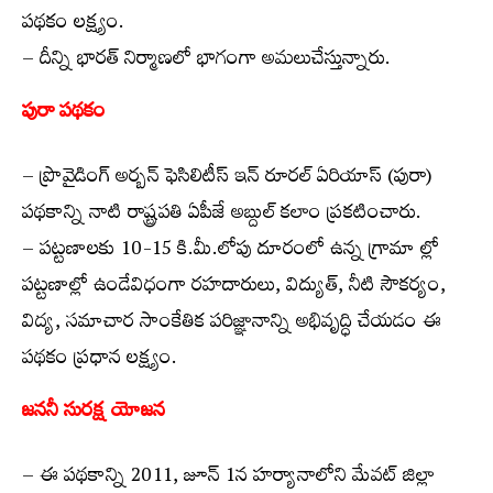
పథకం లక్ష్యం.
– దీన్ని భారత్ నిర్మాణలో భాగంగా అమలుచేస్తున్నారు.
పురా పథకం
– ప్రొవైడింగ్ అర్బన్ ఫెసిలిటీస్ ఇన్ రూరల్ ఏరియాస్ (పురా)
పథకాన్ని నాటి రాష్ట్రపతి ఏపీజే అబ్దుల్ కలాం ప్రకటించారు.
– పట్టణాలకు 10-15 కి.మీ.లోపు దూరంలో ఉన్న గ్రామా ల్లో
పట్టణాల్లో ఉండేవిధంగా రహదారులు, విద్యుత్, నీటి సౌకర్యం,
విద్య, సమాచార సాంకేతిక పరిజ్ఞానాన్ని అభివృద్ధి చేయడం ఈ
పథకం ప్రధాన లక్ష్యం.
జననీ సురక్ష యోజన
– ఈ పథకాన్ని 2011, జూన్ 1న హర్యానాలోని మేవట్ జిల్లా