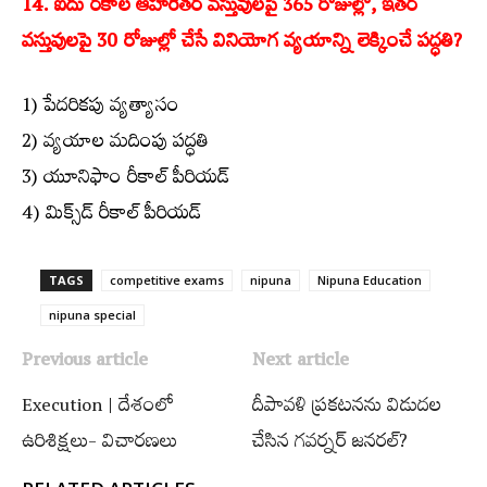
14. ఐదు రకాల ఆహారేతర వస్తువులపై 365 రోజుల్లో, ఇతర
వస్తువులపై 30 రోజుల్లో చేసే వినియోగ వ్యయాన్ని లెక్కించే పద్ధతి?
1) పేదరికపు వ్యత్యాసం
2) వ్యయాల మదింపు పద్ధతి
3) యూనిఫాం రీకాల్ పీరియడ్
4) మిక్స్‌డ్ రీకాల్ పీరియడ్
TAGS
competitive exams
nipuna
Nipuna Education
nipuna special
Previous article
Next article
Execution | దేశంలో
దీపావళి ప్రకటనను విడుదల
ఉరిశిక్షలు- విచారణలు
చేసిన గవర్నర్ జనరల్?