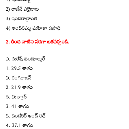
1) ఇందిరమ్మ
2) రాజీవ్ పల్లెబాట
3) ఇందిరాక్రాంతి
4) ఇందిరమ్మ మహిళా ఉపాధి
2. కింది వాటిని సరిగా జతపర్చండి.
ఎ. సురేష్ టెండూల్కర్
1. 29.5 శాతం
బి. రంగరాజన్
2. 21.9 శాతం
సి. మిన్వాస్
3. 41 శాతం
డి. దండేకర్ అండ్ రథ్
4. 37.1 శాతం