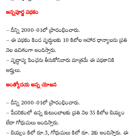
అన్నపూర్ణ పథకం
– దీన్ని 2000-01లో ప్రారంభించారు.
– ఈ పథకం కింద వృద్ధులకు 10 కిలోల ఆహార ధాన్యాలను ప్రతి
నెల ఉచితంగా అందిస్తారు.
– వృద్ధాప్య పింఛను తీసుకోనివారు మాత్రమే ఈ పథకానికి
అర్హులు.
అంత్యోదయ అన్న యోజన
– దీన్ని 2000-01లో ప్రారంభించారు.
– పేదరికంలో ఉన్న కుటుంబాలకు ప్రతి నెల 35 కిలోల బియ్యం
లేదా గోధుమలు అందిస్తారు.
– బియ్యం కిలో రూ.3, గోధుమలు కిలో రూ. 2కు అందిస్తారు. ఈ