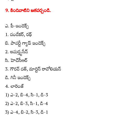
9. కిందివాటిని జతపర్చండి.
ఎ. పీ-ఇండెక్స్
1. దండేకర్, రథ్
బి. పావర్టీ గ్యాప్ ఇండెక్స్
2. అమర్త్యసేన్
సి. హెచ్‌సీఆర్
3. గౌరవ్ దత్, మార్టిన్ రావోలియన్
డి. గినీ ఇండెక్స్
4. లారెంజ్
1) ఎ-2, బి-4, సి-1, డి-3
2) ఎ-2, బి-3, సి-1, డి-4
3) ఎ-4, బి-2, సి-3, డి-1