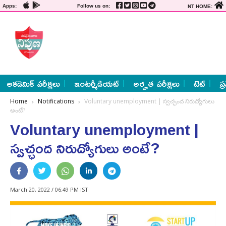
Apps:
Follow us on:
NT HOME:
అకడెమిక్ పరీక్షలు
ఇంటర్మీడియట్
అర్హత పరీక్షలు
టెట్
ప్
Home
Notifications
Voluntary unemployment | స్వచ్ఛంద నిరుద్యోగులు
అంటే?
Voluntary unemployment |
స్వచ్ఛంద నిరుద్యోగులు అంటే?
March 20, 2022 / 06:49 PM IST