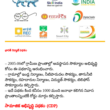
భారత్ నిర్మాణ్ పథకం
– 2005-06లో గ్రామీణ ప్రాంతాల్లో అవస్థాపన సౌకర్యాల అభివృద్ధి
కోసం ఈ పథకాన్ని ఆరంభించారు.
– గ్రామాల్లో ఇండ్ల నిర్మాణం, నీటిపారుదల సౌకర్యం, తాగునీటి
సౌకర్యం, రహదారుల నిర్మాణం, విద్యుత్ సౌకర్యం, టెలిఫోన్
సౌకర్యాలను కల్పిస్తారు.
– ఇదే పథకం కింద కనీసం 1000 మంది జనాభా కలిగిన నివాస
ప్రాంతాలన్నింటికీ రోడ్డు మార్గం కల్పిస్తారు.
సామాజిక అభివృద్ధి పథకం (CDP)