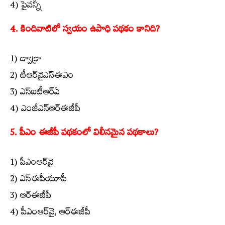
4) పైవన్నీ
4. కిందివాటిలో స్వయం ఉపాధి పథకం కానిది?
1) డ్వాక్రా
2) టీఆర్‌వైఎస్‌ఈఎం
3) ఎస్‌ఐటీఆర్‌ఏ
4) ఎంజీఎన్‌ఆర్‌ఈజీపీ
5. పీఎం ఈజీపీ పథకంలో విలీనమైన పథకాలు?
1) పీఎంఆర్‌వై
2) ఎస్‌ఈపీయూపీ
3) ఆర్‌ఈజీపీ
4) పీఎంఆర్‌వై, ఆర్‌ఈజీపీ