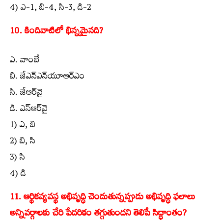
4) ఎ-1, బి-4, సి-3, డి-2
10. కిందివాటిలో భిన్నమైనది?
ఎ. వాంబే
బి. జేఎన్‌ఎన్‌యూఆర్‌ఎం
సి. జేఆర్‌వై
డి. ఎన్‌ఆర్‌వై
1) ఎ, బి
2) బి, సి
3) సి
4) డి
11. ఆర్థికవ్యవస్థ అభివృద్ధి చెందుతున్నప్పుడు అభివృద్ధి ఫలాలు
అన్నివర్గాలకు చేరి పేదరికం తగ్గుతుందని తెలిపే సిద్ధాంతం?