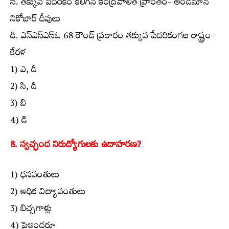
సి. తక్కువ పేదరికం కలిగిన కేంద్రపాలిత ప్రాంతం- అండమాన్
నికోబార్ దీవులు
డి. ఎన్‌ఎస్‌ఎస్‌ఓ 68 రౌండ్ ప్రకారం తక్కువ పేదరికంగల రాష్ట్రం-
కేరళ
1) ఎ, డి
2) సి, డి
3) బి
4) డి
8. స్వచ్ఛంద నిరుద్యోగులకు ఉదాహరణ?
1) ధనవంతులు
2) అధిక విద్యావంతులు
3) బిచ్చగాళ్లు
4) పైఅందరూ