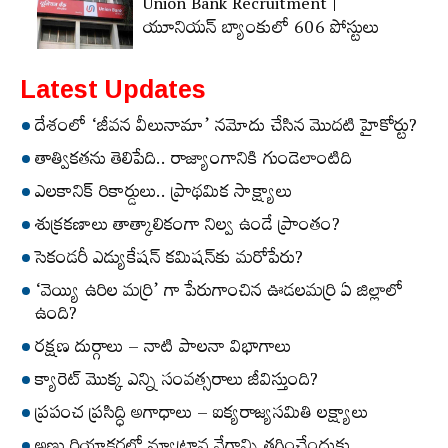
Union Bank Recruitment |
యూనియన్ బ్యాంకులో 606 పోస్టులు
Latest Updates
దేశంలో ‘జీవన వీలునామా’ నమోదు చేసిన మొదటి హైకోర్టు?
తాత్వికతను తెలిపేది.. రాజ్యాంగానికి గుండెలాంటిది
ఎలకానిక్‌ రికార్డులు.. ప్రాథమిక సాక్ష్యాలు
శుక్రకణాలు తాత్కాలికంగా నిల్వ ఉండే ప్రాంతం?
సెకండరీ ఎడ్యుకేషన్‌ కమిషన్‌కు మరోపేరు?
‘వెయ్యి ఉరిల మర్రి’ గా పేరుగాంచిన ఊడలమర్రి ఏ జిల్లాలో
ఉంది?
రక్షణ దుర్గాలు – నాటి పాలనా విభాగాలు
క్యారెట్‌ మొక్క ఎన్ని సంవత్సరాలు జీవిస్తుంది?
ప్రపంచ ప్రసిద్ధి అగాధాలు – ఐక్యరాజ్యసమితి లక్ష్యాలు