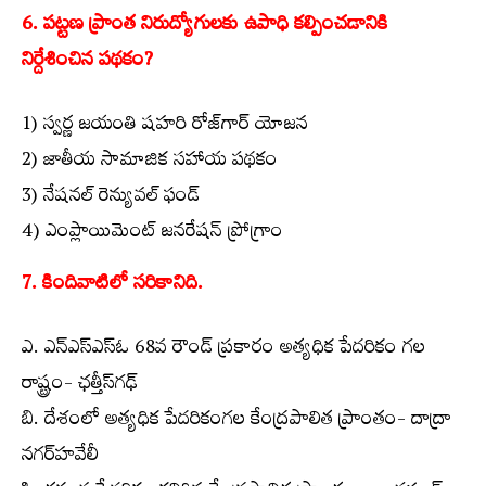
6. పట్టణ ప్రాంత నిరుద్యోగులకు ఉపాధి కల్పించడానికి
నిర్దేశించిన పథకం?
1) స్వర్ణ జయంతి షహరి రోజ్‌గార్ యోజన
2) జాతీయ సామాజిక సహాయ పథకం
3) నేషనల్ రెన్యువల్ ఫండ్
4) ఎంప్లాయిమెంట్ జనరేషన్ ప్రోగ్రాం
7. కిందివాటిలో సరికానిది.
ఎ. ఎన్‌ఎస్‌ఎస్‌ఓ 68వ రౌండ్ ప్రకారం అత్యధిక పేదరికం గల
రాష్ట్రం- ఛత్తీస్‌గఢ్
బి. దేశంలో అత్యధిక పేదరికంగల కేంద్రపాలిత ప్రాంతం- దాద్రా
నగర్‌హవేలీ