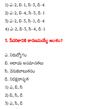
1) ఎ-2, బి-1, సి-3, డి-4
2) ఎ-2, బి-4, సి-3, డి-1
3) ఎ-2, బి-3, సి-1, డి-4
4) ఎ-2, బి-3, సి-4, డి-1
3. పేదరికానికి కారణమయ్యే అంశం?
ఎ. నిరుద్యోగం
బి. ఆదాయ అసమానతలు
సి. వెనుకబాటుతనం
డి. నిరక్షరాస్యత
1) ఎ, బి, సి
2) బి, సి, డి
3) ఎ, సి, డి