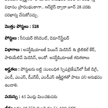
విధానం ప్రారంభంకాగా.. ఆన్‌లైన్‌ ద్వారా జూన్ 28 వ‌ర‌కు
దరఖాస్తు చేసుకోవచ్చు.
మొత్తం పోస్టులు : 528
పోస్టులు :
సీనియర్ రెసిడెంట్, డెమాన్‌స్ట్రేటర్
విభాగాలు :
అనస్థీషియాలజీ పెయిన్ మెడిసిన్ & క్రిటికల్ కేర్,
పాలియేటివ్ మెడిసిన్, అంకో. అనస్థీషియాలజీ త‌దిత‌రాలు
అర్హ‌త‌లు :
పోస్టుల‌ను బ‌ట్టి సంబంధిత స్పెషలైజేషన్‌లో పీజీ డిగ్రీ,
ఎండీ, ఎంఎస్‌, డీఎన్‌బీ, ఎండీఎస్‌ ఉత్తీర్ణతతో పాటు పని అనుభవం
ఉండాలి.
వ‌య‌స్సు :
45 ఏండ్లు మించ‌కుడ‌దు