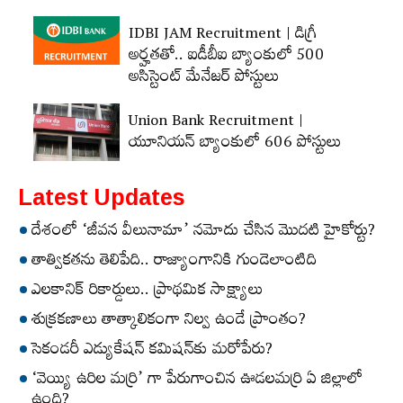
IDBI JAM Recruitment | డిగ్రీ
అర్హ‌త‌తో.. ఐడీబీఐ బ్యాంకులో 500
అసిస్టెంట్‌ మేనేజర్‌ పోస్టులు
Union Bank Recruitment |
యూనియన్ బ్యాంకులో 606 పోస్టులు
Latest Updates
దేశంలో ‘జీవన వీలునామా’ నమోదు చేసిన మొదటి హైకోర్టు?
తాత్వికతను తెలిపేది.. రాజ్యాంగానికి గుండెలాంటిది
ఎలకానిక్‌ రికార్డులు.. ప్రాథమిక సాక్ష్యాలు
శుక్రకణాలు తాత్కాలికంగా నిల్వ ఉండే ప్రాంతం?
సెకండరీ ఎడ్యుకేషన్‌ కమిషన్‌కు మరోపేరు?
‘వెయ్యి ఉరిల మర్రి’ గా పేరుగాంచిన ఊడలమర్రి ఏ జిల్లాలో
ఉంది?