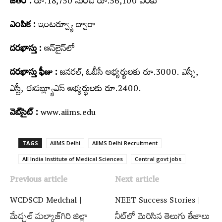
జీతం :
రూ.18,750 నుంచి రూ.56,100 వ‌ర‌కు
ఎంపిక :
ఇంట‌ర్వ్యూ ద్వారా
ద‌ర‌ఖాస్తు :
ఆన్‌లైన్‌లో
ద‌ర‌ఖాస్తు ఫీజు :
జ‌న‌ర‌ల్, ఓబీసీ అభ్య‌ర్థుల‌కు రూ.3000. ఎస్సీ,
ఎస్టీ, ఈడ‌బ్ల్యూఎస్ అభ్య‌ర్థుల‌కు రూ.2400.
వెబ్‌సైట్ :
www.aiims.edu
TAGS
AIIMS Delhi
AIIMS Delhi Recruitment
All India Institute of Medical Sciences
Central govt jobs
Previous article
Next article
WCDSCD Medchal |
NEET Success Stories |
మేడ్చల్‌ మల్కాజ్‌గిరి జిల్లా
నీట్‌లో మెరిసిన తెలుగు తేజాలు