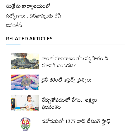
సంక్షేమ కార్యాలయంలో
ఉద్యోగాలు.. ద‌ర‌ఖాస్తుల‌కు రేపే
చివ‌రితేదీ
RELATED ARTICLES
కాంగో హరివాణంలోని వర్షపాతం ఏ
రకానికి చెందినది?
డైలీ కరెంట్‌ అఫైర్స్‌ ప్రశ్నలు
నేర్చుకోవడంలో వేగం.. లక్ష్యం
ఫలవంతం
నవోదయలో 1377 నాన్‌ టీచింగ్‌ స్టాఫ్‌