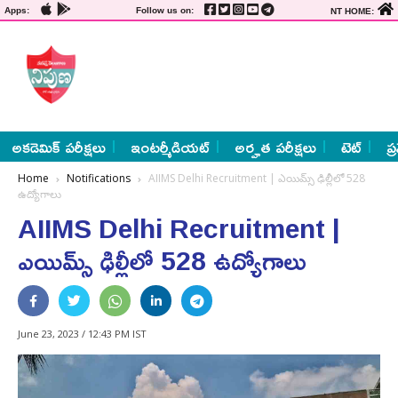
Apps:
Follow us on:
NT HOME:
అకడెమిక్ పరీక్షలు
ఇంటర్మీడియట్
అర్హత పరీక్షలు
టెట్
ప్
Home
Notifications
AIIMS Delhi Recruitment | ఎయిమ్స్‌ ఢిల్లీలో 528
ఉద్యోగాలు
AIIMS Delhi Recruitment |
ఎయిమ్స్‌ ఢిల్లీలో 528 ఉద్యోగాలు
June 23, 2023 / 12:43 PM IST