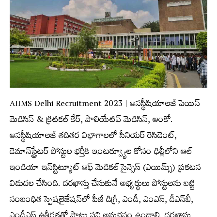
AIIMS Delhi Recruitment 2023 | అనస్థీషియాలజీ పెయిన్
మెడిసిన్ & క్రిటికల్ కేర్, పాలియేటివ్ మెడిసిన్, అంకో.
అనస్థీషియాలజీ త‌దిత‌ర విభాగాల‌లో సీనియర్ రెసిడెంట్,
డెమాన్‌స్ట్రేటర్ పోస్టుల భ‌ర్తీకి ఇంట‌ర్వ్యూల కోసం ఢిల్లీలోని ఆల్
ఇండియా ఇన్‌స్టిట్యూట్ ఆఫ్ మెడికల్ సైన్సెస్ (ఎయిమ్స్‌) ప్రకటన
విడుదల చేసింది. దరఖాస్తు చేసుకునే అభ్యర్థులు పోస్టుల‌ను బ‌ట్టి
సంబంధిత స్పెషలైజేషన్‌లో పీజీ డిగ్రీ, ఎండీ, ఎంఎస్‌, డీఎన్‌బీ,
ఎండీఎస్‌ ఉత్తీర్ణతతో పాటు పని అనుభవం ఉండాలి. దరఖాస్తు