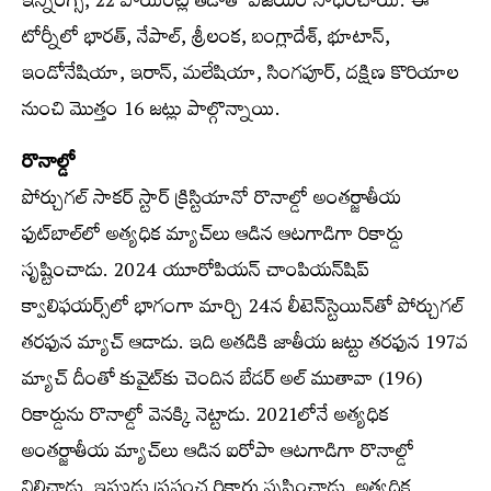
ఇన్నింగ్స్‌, 22 పాయింట్ల తేడాతో విజయం సాధించాయి. ఈ
టోర్నీలో భారత్‌, నేపాల్‌, శ్రీలంక, బంగ్లాదేశ్‌, భూటాన్‌,
ఇండోనేషియా, ఇరాన్‌, మలేషియా, సింగపూర్‌, దక్షిణ కొరియాల
నుంచి మొత్తం 16 జట్లు పాల్గొన్నాయి.
రొనాల్డో
పోర్చుగల్‌ సాకర్‌ స్టార్‌ క్రిస్టియానో రొనాల్డో అంతర్జాతీయ
ఫుట్‌బాల్‌లో అత్యధిక మ్యాచ్‌లు ఆడిన ఆటగాడిగా రికార్డు
సృష్టించాడు. 2024 యూరోపియన్‌ చాంపియన్‌షిప్‌
క్వాలిఫయర్స్‌లో భాగంగా మార్చి 24న లీటెన్‌స్టెయిన్‌తో పోర్చుగల్‌
తరఫున మ్యాచ్‌ ఆడాడు. ఇది అతడికి జాతీయ జట్టు తరఫున 197వ
మ్యాచ్‌ దీంతో కువైట్‌కు చెందిన బేడర్‌ అల్‌ ముతావా (196)
రికార్డును రొనాల్డో వెనక్కి నెట్టాడు. 2021లోనే అత్యధిక
అంతర్జాతీయ మ్యాచ్‌లు ఆడిన ఐరోపా ఆటగాడిగా రొనాల్డో
నిలిచాడు. ఇప్పుడు ప్రపంచ రికార్డు సృష్టించాడు. అత్యధిక