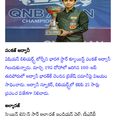
పంకజ్‌ అద్వానీ
ఏషియన్‌ బిలియర్డ్స్‌ టోర్నీని భారత స్టార్‌ క్యూయిస్ట్‌ పంకజ్‌ అద్వానీ
గెలుచుకున్నాడు. మార్చి 19న దోహాలో జరిగిన 100-అప్‌
తుదిపోరులో అద్వానీ భారత్‌కే చెందిన బ్రిజేష్‌ దమానీపై విజయం
సాధించాడు. అద్వానీ స్నూకర్‌, బిలియర్డ్స్‌లో కలిపి 25 సార్లు
ప్రపంచ విజేతగా నిలిచాడు.
అల్కారజ్‌
స్పెయిన్‌ టెన్నిస్‌ స్టార్‌ అల్కారజ్‌ ఇండియన్‌ వెల్స్‌ (పీఎన్‌బీ