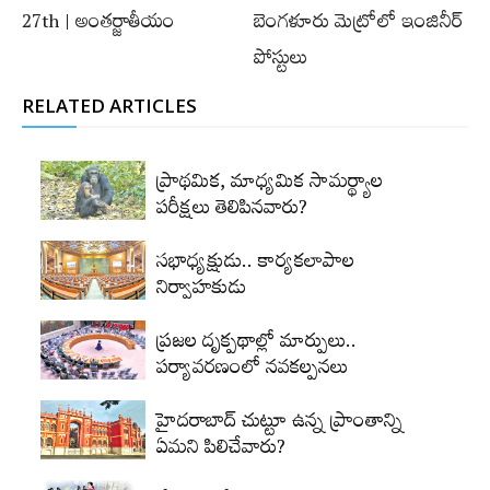
27th | అంతర్జాతీయం
బెంగళూరు మెట్రోలో ఇంజినీర్‌
పోస్టులు
RELATED ARTICLES
ప్రాథమిక, మాధ్యమిక సామర్థ్యాల
పరీక్షలు తెలిపినవారు?
సభాధ్యక్షుడు.. కార్యకలాపాల
నిర్వాహకుడు
ప్రజల దృక్పథాల్లో మార్పులు..
పర్యావరణంలో నవకల్పనలు
హైదరాబాద్‌ చుట్టూ ఉన్న ప్రాంతాన్ని
ఏమని పిలిచేవారు?