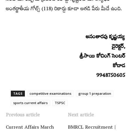
అంతర్జాతీయ గోల్స్‌ (118) రికార్డు కూడా అతడి పేరు మీదే ఉంది.
అనంతారపు కృష్ణయ్య
డైరెక్టర్‌,
శ్రీసాయి కోచింగ్‌ సెంటర్‌
కోదాడ
9948750605
TAGS
competitive examinations
group 1 preparation
sports current affairs
TSPSC
Previous article
Next article
Current Affairs March
BMRCL Recruitment |