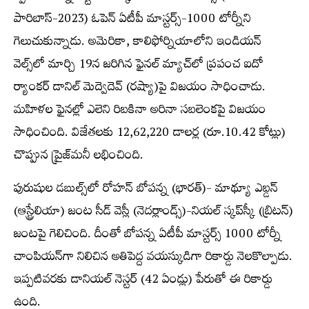
పారిబాస్‌-2023) ఓపెన్‌ ఏటీపీ మాస్టర్స్‌-1000 టోర్నీని
గెలుచుకున్నాడు. అమెరికా, కాలిఫోర్నియాలోని ఇండియన్‌
వెల్స్‌లో మార్చి 19న జరిగిన ఫైనల్‌ మ్యాచ్‌లో ప్రపంచ ఐదో
ర్యాంకర్‌ డానిల్‌ మెద్వెదెవ్‌ (రష్యా)పై విజయం సాధించాడు.
మహిళల ఫైనల్లో ఎలెని రిబకినా అరినా సబలెంకపై విజయం
సాధించింది. విజేతలకు 12,62,220 డాలర్ల (రూ.10.42 కోట్లు)
చొప్పున ప్రైజ్‌మనీ లభించింది.
పురుషుల డబుల్స్‌లో రోహన్‌ బోపన్న (భారత్‌)- మాథ్యూ ఎబ్డన్‌
(ఆస్ట్రేలియా) జంట సీడ్‌ వెస్లీ (నెదర్లాండ్స్‌)-నియల్‌ స్కప్‌స్కీ (బ్రిటన్‌)
జంటపై గెలిచింది. దీంతో బోపన్న ఏటీపీ మాస్టర్స్‌ 1000 టోర్నీ
చాంపియన్‌గా నిలిచిన అతిపెద్ద వయస్కుడిగా రికార్డు నెలకొల్పాడు.
ఇప్పటివరకు డానియల్‌ నెస్టర్‌ (42 ఏండ్లు) పేరుతో ఈ రికార్డు
ఉంది.