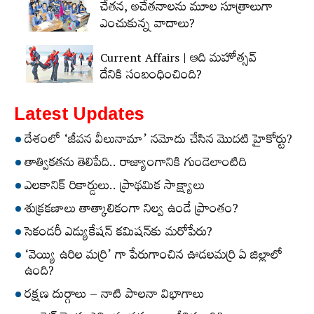
చేతన, అచేతనాలను మూల సూత్రాలుగా
ఎంచుకున్న వాదాలు?
Current Affairs | ఆది మహోత్సవ్‌
దేనికి సంబంధించింది?
Latest Updates
దేశంలో ‘జీవన వీలునామా’ నమోదు చేసిన మొదటి హైకోర్టు?
తాత్వికతను తెలిపేది.. రాజ్యాంగానికి గుండెలాంటిది
ఎలకానిక్‌ రికార్డులు.. ప్రాథమిక సాక్ష్యాలు
శుక్రకణాలు తాత్కాలికంగా నిల్వ ఉండే ప్రాంతం?
సెకండరీ ఎడ్యుకేషన్‌ కమిషన్‌కు మరోపేరు?
‘వెయ్యి ఉరిల మర్రి’ గా పేరుగాంచిన ఊడలమర్రి ఏ జిల్లాలో
ఉంది?
రక్షణ దుర్గాలు – నాటి పాలనా విభాగాలు