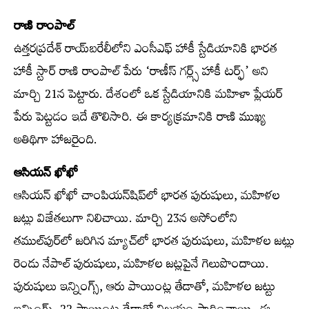
రాణి రాంపాల్‌
ఉత్తరప్రదేశ్‌ రాయ్‌బరేలీలోని ఎంసీఎఫ్‌ హాకీ స్టేడియానికి భారత
హాకీ స్టార్‌ రాణి రాంపాల్‌ పేరు ‘రాణీస్‌ గర్ల్స్‌ హాకీ టర్ఫ్‌’ అని
మార్చి 21న పెట్టారు. దేశంలో ఒక స్టేడియానికి మహిళా ప్లేయర్‌
పేరు పెట్టడం ఇదే తొలిసారి. ఈ కార్యక్రమానికి రాణి ముఖ్య
అతిథిగా హాజరైంది.
ఆసియన్‌ ఖోఖో
ఆసియన్‌ ఖోఖో చాంపియన్‌షిప్‌లో భారత పురుషులు, మహిళల
జట్లు విజేతలుగా నిలిచాయి. మార్చి 23న అసోంలోని
తముల్‌పుర్‌లో జరిగిన మ్యాచ్‌లో భారత పురుషులు, మహిళల జట్లు
రెండు నేపాల్‌ పురుషులు, మహిళల జట్లపైనే గెలుపొందాయి.
పురుషులు ఇన్నింగ్స్‌, ఆరు పాయింట్ల తేడాతో, మహిళల జట్టు