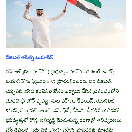
డిజిటల్‌ అసెట్స్‌ ఒయాసిస్‌
రస్‌ అల్‌ ఖైమా (ఆర్‌ఏకే) ప్రభుత్వం ‘ఆర్‌ఏకే డిజిటల్‌ అసెట్స్‌
ఒయాసిస్‌’ను ఫిబ్రవరి 27న ప్రారంభించింది. ఇది డిజిటల్‌,
వర్చువల్‌ అసెట్‌ కంపెనీల కోసం ఏర్పాటు చేసిన ప్రపంచంలోని
మొదటి ఫ్రీ జోన్‌ వ్యవస్థ. మెటావర్స్‌, బ్లాక్‌చెయిన్‌, యుటిలిటీ
టోకెన్‌, వర్చువల్‌ వాలెట్‌, ఎన్‌ఎఫ్‌టీ, డీఏవో, డీఈపీపీలతో సహా
భవిష్యత్తులో కొత్త, అభివృద్ధి చెందుతున్న రంగాల్లో ఆవిష్కరణలు
చేసే డిజిటల్‌, వర్చువల్‌ అసెట్స్‌ సర్వీస్‌ ప్రొవైడర్లకు మాత్రమే