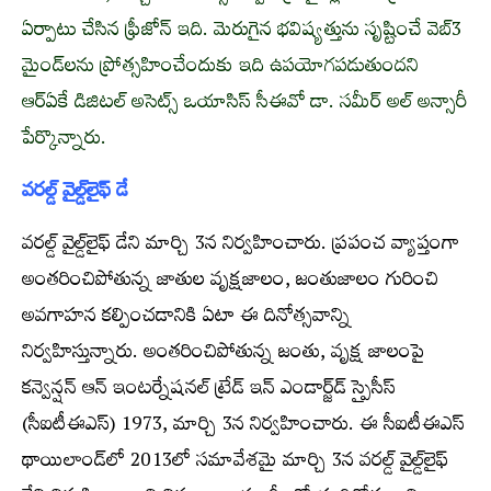
ఏర్పాటు చేసిన ఫ్రీజోన్‌ ఇది. మెరుగైన భవిష్యత్తును సృష్టించే వెబ్‌3
మైండ్‌లను ప్రోత్సహించేందుకు ఇది ఉపయోగపడుతుందని
ఆర్‌ఏకే డిజిటల్‌ అసెట్స్‌ ఒయాసిస్‌ సీఈవో డా. సమీర్‌ అల్‌ అన్సారీ
పేర్కొన్నారు.
వరల్డ్‌ వైల్డ్‌లైఫ్‌ డే
వరల్డ్‌ వైల్డ్‌లైఫ్‌ డేని మార్చి 3న నిర్వహించారు. ప్రపంచ వ్యాప్తంగా
అంతరించిపోతున్న జాతుల వృక్షజాలం, జంతుజాలం గురించి
అవగాహన కల్పించడానికి ఏటా ఈ దినోత్సవాన్ని
నిర్వహిస్తున్నారు. అంతరించిపోతున్న జంతు, వృక్ష జాలంపై
కన్వెన్షన్‌ ఆన్‌ ఇంటర్నేషనల్‌ ట్రేడ్‌ ఇన్‌ ఎండార్జ్‌డ్‌ స్పైసీస్‌
(సీఐటీఈఎస్‌) 1973, మార్చి 3న నిర్వహించారు. ఈ సీఐటీఈఎస్‌
థాయిలాండ్‌లో 2013లో సమావేశమై మార్చి 3న వరల్డ్‌ వైల్డ్‌లైఫ్‌