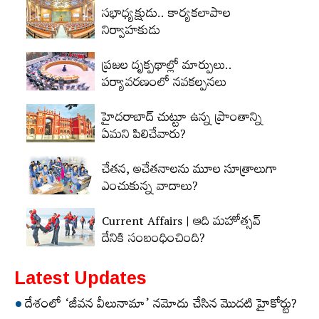
సభాధ్యక్షుడు.. కార్యకలాపాల
నిర్వాహకుడు
ప్రజల దృక్పథాల్లో మార్పులు..
పర్యావరణంలో నవకల్పనలు
హైదరాబాద్‌ చుట్టూ ఉన్న ప్రాంతాన్ని
ఏమని పిలిచేవారు?
చేతన, అచేతనాలను మూల సూత్రాలుగా
ఎంచుకున్న వాదాలు?
Current Affairs | ఆది మహోత్సవ్‌
దేనికి సంబంధించింది?
Latest Updates
దేశంలో ‘జీవన వీలునామా’ నమోదు చేసిన మొదటి హైకోర్టు?