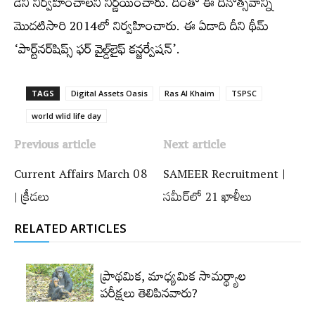
డేని నిర్వహించాలని నిర్ణయించారు. దీంతో ఈ దినోత్సవాన్ని
మొదటిసారి 2014లో నిర్వహించారు. ఈ ఏడాది దీని థీమ్‌
‘పార్ట్‌నర్‌షిప్స్‌ ఫర్‌ వైల్డ్‌లైఫ్‌ కన్జర్వేషన్‌’.
TAGS
Digital Assets Oasis
Ras Al Khaim
TSPSC
world wlid life day
Previous article
Next article
Current Affairs March 08
SAMEER Recruitment |
| క్రీడలు
సమీర్‌లో 21 ఖాళీలు
RELATED ARTICLES
ప్రాథమిక, మాధ్యమిక సామర్థ్యాల
పరీక్షలు తెలిపినవారు?