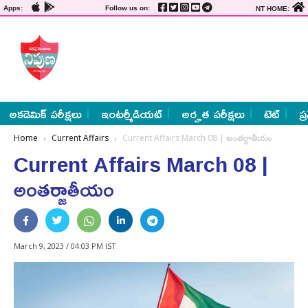
Apps:
Follow us on:
NT HOME:
అకడెమిక్ పరీక్షలు
ఇంటర్మీడియట్
అర్హత పరీక్షలు
టెట్
ప్
Home
Current Affairs
Current Affairs March 08 | అంతర్జాతీయం
Current Affairs March 08 |
అంతర్జాతీయం
March 9, 2023 / 04:03 PM IST