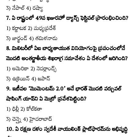
3) నేపాల్‌ 4) రష్యా
7. ఏ రాష్ట్రంలో 49వ ఖజురహో డ్యాన్స్‌ ఫెస్టివల్‌ ప్రారంభించింది?
1) కర్ణాటక 2) మధ్యప్రదేశ్‌
3) జార్ఖండ్‌ 4) తమిళనాడు
8. మిలిటరీలో ఏఐ బాధ్యతాయుత వినియోగంపై ప్రపంచంలోనే
మొదటి అంతర్జాతీయ శిఖరాగ్ర సమావేశం ఏ దేశంలో జరిగింది?
1) అమెరికా 2) నెదర్లాండ్స్‌
3) ఉక్రెయిన్‌ 4) జపాన్‌
9. ఇటీవల ‘మొమెంటమ్‌ 2.0’ అనే భారత్‌ మొదటి వర్చువల్‌
షాపింగ్‌ యాప్‌ని ఏ మెట్రో ప్రవేశపెట్టింది?
1) ఢిల్లీ 2) కోల్‌కతా
3) చెన్నై 4) హైదరాబాద్‌
10. ఏ రక్షణ దళం స్వదేశీ వాయులింక్‌ ప్లాట్‌ఫారమ్‌ను అభివృద్ధి