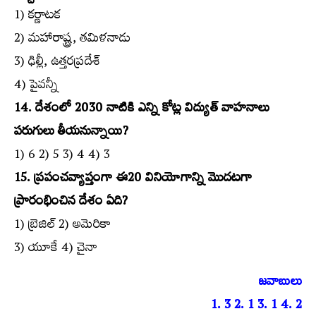
1) కర్ణాటక
2) మహారాష్ట్ర, తమిళనాడు
3) ఢిల్లీ, ఉత్తరప్రదేశ్‌
4) పైవన్నీ
14. దేశంలో 2030 నాటికి ఎన్ని కోట్ల విద్యుత్‌ వాహనాలు
పరుగులు తీయనున్నాయి?
1) 6 2) 5 3) 4 4) 3
15. ప్రపంచవ్యాప్తంగా ఈ20 వినియోగాన్ని మొదటగా
ప్రారంభించిన దేశం ఏది?
1) బ్రెజిల్‌ 2) అమెరికా
3) యూకే 4) చైనా
జవాబులు
1. 3 2. 1 3. 1 4. 2