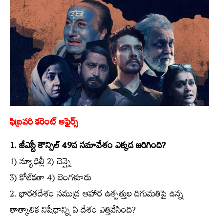
ఫిబ్రవరి కరెంట్‌ అఫైర్స్‌
1. జీఎస్టీ కౌన్సిల్‌ 49వ సమావేశం ఎక్కడ జరిగింది?
1) న్యూఢిల్లీ 2) చెన్నై
3) కోల్‌కతా 4) బెంగళూరు
2. భారతదేశం సముద్ర ఆహార ఉత్పత్తుల దిగుమతిపై ఉన్న
తాత్కాలిక నిషేధాన్ని ఏ దేశం ఎత్తివేసింది?