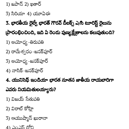
1) జపాన్‌ 2) ఖతార్‌
3) సిరియా 4) యూఏఈ
3. భారతీయ రైల్వే భారత్‌ గౌరవ్‌ డీలక్స్‌ ఎ/సి టూరిస్ట్‌ రైలును
ప్రారంభించింది, ఇది ఏ రెండు పుణ్యక్షేత్రాలను కలుపుతుంది?
1) అయోధ్య-తిరుపతి
2) రామేశ్వరం-జనక్‌పూర్‌
3) అయోధ్య-జనక్‌పూర్‌
4) నాసిక్‌-జనక్‌పూర్‌
4. యునిసెఫ్‌ ఇండియా భారత నూతన జాతీయ రాయబారిగా
ఎవరు నియమితులయ్యారు?
1) విజయ్‌ సేతుపతి
2) విరాట్‌ కోహ్లి
3) ఆయుష్మాన్‌ ఖురానా
4) ఎంఎస్‌ ధోని