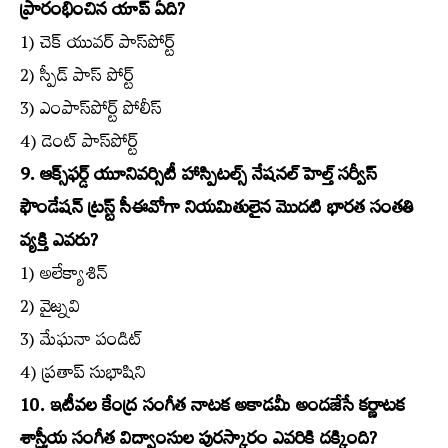
ప్రారంభించిన యాప్‌ ఏది?
1) చెక్‌ యువర్‌ పాస్‌పోర్ట్‌
2) స్పీడ్‌ పాస్‌ పోర్ట్‌
3) ఎంపాస్‌పోర్ట్‌ పోలీస్‌
4) డెంట్‌ పాస్‌పోర్ట్‌
9. ఆక్స్‌ఫర్డ్‌ యూనివర్సిటీ హాస్పిటల్స్‌ నేషనల్‌ హెల్త్‌ సర్వీస్‌
ఫౌండేషన్‌ ట్రస్ట్‌ సీఈవోగా నియమితులైన మొదటి భారత సంతతి
వ్యక్తి ఎవరు?
1) అలేక్యాశిన్‌
2) వైజ్నవి
3) మేఘనా పండిట్‌
4) ప్రతాప్‌ సుభాషిని
10. ఇటీవల కేంద్ర సంగీత నాటక అకాడమీ అందజేసే కర్ణాటక
శాస్త్రీయ సంగీత విద్వాంసుల పురస్కారం ఎవరికి దక్కింది?