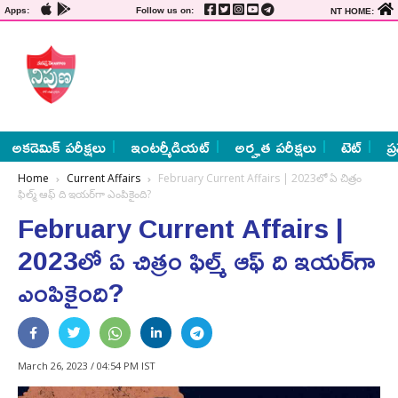
Apps:
Follow us on:
NT HOME:
అకడెమిక్ పరీక్షలు
ఇంటర్మీడియట్
అర్హత పరీక్షలు
టెట్
ప్
Home
Current Affairs
February Current Affairs | 2023లో ఏ చిత్రం
ఫిల్మ్‌ ఆఫ్‌ ది ఇయర్‌గా ఎంపికైంది?
February Current Affairs |
2023లో ఏ చిత్రం ఫిల్మ్‌ ఆఫ్‌ ది ఇయర్‌గా
ఎంపికైంది?
March 26, 2023 / 04:54 PM IST