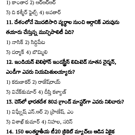
1) కాంతార 2) ఆర్‌ఆర్‌ఆర్‌
3) ది కశ్మీర్‌ ఫైల్స్‌ 4) అవతార్‌
11. దేశంలోనే మొదటిసారి వ్యర్థాల నుంచి ఆర్గానిక్‌ ఎరువును
తయారు చేస్తున్న మున్సిపాలిటీ ఏది?
1) నాసిక్‌ 2) సిద్దిపేట
3) దర్మాక్‌ 4) బొమ్మిలి
12. ఇండియన్‌ టెలిఫోన్‌ ఇండస్ట్రీస్‌ లిమిటెడ్‌ నూతన చైర్మన్‌,
ఎండీగా ఎవరు నియమితులయ్యారు?
1) కరుణాకర్‌ 2) రాజేష్‌రాయ్‌
3) వివేక్‌కుమార్‌ 4) దీప్తి కళ్యాణ్‌
13. చెస్‌లో భారతదేశ 80వ గ్రాండ్‌ మాస్టర్‌గా ఎవరు నిలిచారు?
1) విఘ్నేష్‌ ఎన్‌.ఆర్‌ 2) ప్రాణేష్‌. ఎం
3) విశాఖ్‌ కుమార్‌ 4) నిహల, సరిన్‌
14. 150 అంతర్జాతీయ టీ20 క్రికెట్‌ మ్యాచ్‌లు ఆడిన ఏకైక