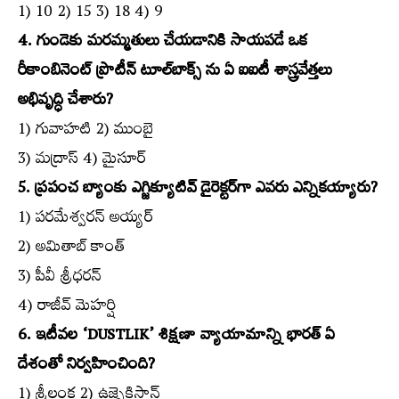
1) 10 2) 15 3) 18 4) 9
4. గుండెకు మరమ్మతులు చేయడానికి సాయపడే ఒక
రీకాంబినెంట్‌ ప్రొటీన్‌ టూల్‌బాక్స్‌ ను ఏ ఐఐటీ శాస్త్రవేత్తలు
అభివృద్ధి చేశారు?
1) గువాహటి 2) ముంబై
3) మద్రాస్‌ 4) మైసూర్‌
5. ప్రపంచ బ్యాంకు ఎగ్జిక్యూటివ్‌ డైరెక్టర్‌గా ఎవరు ఎన్నికయ్యారు?
1) పరమేశ్వరన్‌ అయ్యర్‌
2) అమితాబ్‌ కాంత్‌
3) పీవీ శ్రీధరన్‌
4) రాజీవ్‌ మెహర్షి
6. ఇటీవల ‘DUSTLIK’ శిక్షణా వ్యాయామాన్ని భారత్‌ ఏ
దేశంతో నిర్వహించింది?
1) శ్రీలంక 2) ఉజ్బెకిస్థాన్‌