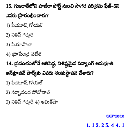
13. గుజరాత్‌లోని హజీరా పోర్ట్‌ నుంచి సాగర పరిశ్రమ ఫేజ్‌-3ని
ఎవరు ప్రారంభించారు?
1) పీయూష్‌ గోయల్‌
2) నితిన్‌ గడ్కరి
3) పి.రూపాలా
4) భూపేంద్ర పటేల్‌
14. ప్రపంచంలోనే అతిపెద్ద, విశిష్టమైన దివ్యాంగ్‌ అనుభూతి
ఇన్‌క్లూజివ్‌ పార్క్‌కు ఎవరు శంకుస్థాపన చేశారు?
1) పీయూష్‌ గోయల్‌
2) సర్బానంద సోనోవాల్‌
3) నితిన్‌ గడ్కరీ 4) అమిత్‌షా
జవాబులు
1. 1 2. 2 3. 4 4. 1