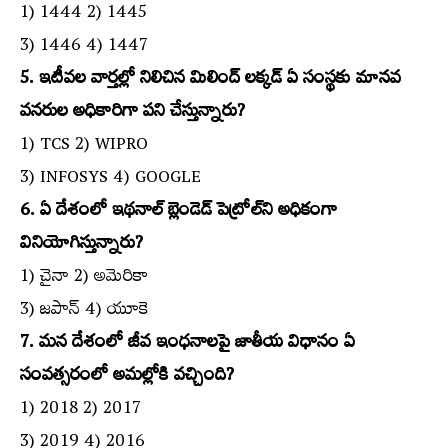
1) 1444 2) 1445
3) 1446 4) 1447
5. ఇటీవల వార్తల్లో నిలిచిన మిలింద్‌ లక్కడ్‌ ఏ సంస్థకు మానవ
వనరుల అధికారిగా పని చేస్తున్నారు?
1) TCS 2) WIPRO
3) INFOSYS 4) GOOGLE
6. ఏ దేశంలో ఇథనాల్‌ బ్లెండెడ్‌ పెట్రోల్‌ని అధికంగా
వినియోగిస్తున్నారు?
1) చైనా 2) అమెరికా
3) జపాన్‌ 4) యూకె
7. మన దేశంలో జీవ ఇంధనాలపై జాతీయ విధానం ఏ
సంవత్సరంలో అమల్లోకి వచ్చింది?
1) 2018 2) 2017
3) 2019 4) 2016