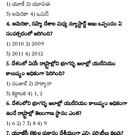
1) యూకే 2) యూఏఈ
3) అమెరికా 4) ఒమన్‌
4. అమెరికా, రష్యా దేశాల మధ్య న్యూస్టార్ట్‌ అణు ఒప్పందం ఏ
సంవత్సరంలో జరిగింది?
1) 2010 2) 2009
3) 2011 4) 2012
5. దేశంలో ఏయే రాష్ర్టాల్లోని భూగర్భ జలాల్లో యురేనియం
కాలుష్యం అధికంగా పెరిగింది?
1) పంజాబ్‌ 2) హర్యానా
3) కర్ణాటక 4) 1, 2
6. దేశంలోని భూగర్భ జలాల్లో యురేనియం కాలుష్యం అధికంగా
ఉండే రాష్ర్టాల్లో తెలంగాణ స్థానం ఎంత?
1) 6 2) 7 3) 8 4) 9
7. యూజీసీ లెక్కల ప్రకారం దేశీయంగా ఎన్ని వర్సిటీలు కలవు?