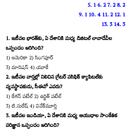
5. 1 6. 2 7. 2 8. 2
9. 1 10. 4 11. 2 12. 1
13. 3 14. 3
1. ఇటీవల భారత్‌కు, ఏ దేశానికి మధ్య డిజిటల్‌ లావాదేవీల
ఒప్పందం జరిగింది?
1) అమెరికా 2) సింగపూర్‌
3) మారిషస్‌ 4) యూకే
2. ఇటీవల వార్తల్లో నిలిచిన గ్రేటర్‌ పసిఫిక్‌ క్యాపిటల్‌కు
వ్యవస్థాపకుడు, సీఈవో ఎవరు?
1) కేతన్‌ పటేల్‌ 2) ఉర్జిత్‌ పటేల్‌
3) టి.సురేష్‌ 4) వివేక్‌మూర్తి
3. ఇటీవల ఇండియా, ఏ దేశానికి మధ్య ఆయుధాల సాంకేతిక
పరిజ్ఞాన ఒప్పందం జరిగింది?