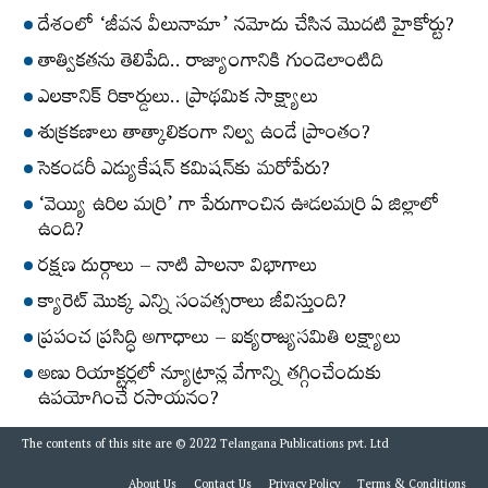
దేశంలో ‘జీవన వీలునామా’ నమోదు చేసిన మొదటి హైకోర్టు?
తాత్వికతను తెలిపేది.. రాజ్యాంగానికి గుండెలాంటిది
ఎలకానిక్‌ రికార్డులు.. ప్రాథమిక సాక్ష్యాలు
శుక్రకణాలు తాత్కాలికంగా నిల్వ ఉండే ప్రాంతం?
సెకండరీ ఎడ్యుకేషన్‌ కమిషన్‌కు మరోపేరు?
‘వెయ్యి ఉరిల మర్రి’ గా పేరుగాంచిన ఊడలమర్రి ఏ జిల్లాలో
ఉంది?
రక్షణ దుర్గాలు – నాటి పాలనా విభాగాలు
క్యారెట్‌ మొక్క ఎన్ని సంవత్సరాలు జీవిస్తుంది?
ప్రపంచ ప్రసిద్ధి అగాధాలు – ఐక్యరాజ్యసమితి లక్ష్యాలు
అణు రియాక్టర్లలో న్యూట్రాన్ల వేగాన్ని తగ్గించేందుకు
ఉపయోగించే రసాయనం?
The contents of this site are © 2022 Telangana Publications pvt. Ltd
About Us
Contact Us
Privacy Policy
Terms & Conditions