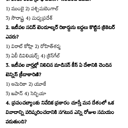
1. 2023 రంజీ ట్రోఫీ విజేతగా నిలిచింది ఎవరు?
1) ముంబై 2) పశ్చిమబెంగాల్‌
3) సౌరాష్ట్ర 4) మధ్యప్రదేశ్‌
2. ఇటీవల సచిన్‌ టెండూల్కర్‌ రికార్డును బద్దలు కొట్టిన క్రికెటర్‌
ఎవరు?
1) విరాట్‌ కోహ్లి 2) రోహిత్‌శర్మ
3) ఏబీ డివిలియర్స్‌ 4) క్రిస్‌గేల్‌
3. ఇటీవల వార్తల్లో నిలిచిన మాడిసన్‌ కీస్‌ ఏ దేశానికి చెందిన
టెన్నిస్‌ క్రీడాకారిణి?
1) అమెరికా 2) యూకే
3) జపాన్‌ 4) సెర్బియా
4. ప్రపంచబ్యాంకు నివేదిక ప్రకారం చూస్తే మన దేశంలో ఒక
వివాదాన్ని పరిష్కరించడానికి సగటున ఎన్ని రోజుల సమయం
పడుతుంది?