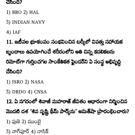
చేసింది?
1) BRO 2) HAL
3) INDIAN NAVY
4) IAF
11. ఇటీవల భూకంపం సంభవించిన టర్కీలో విపత్తు సహాయక
బృందాలు ఉపయోగించే శరీరంలోని అతి చిన్న కదలికలను
రిమోట్‌గా గుర్తించగల సాంకేతికత ఫైండర్‌ని ఏ సంస్థ అభివృద్ధి
చేసింది?
1) ISRO 2) NASA
3) DRDO 4) CNSA
12. ఏ నగరంలో శివాజీ మహరాజ్‌ జీవితం ఆధారంగా నిర్మించిన
మొదటి దశ ‘శివ సృష్టి థీమ్‌ పార్క్‌ను’ అమిత్‌షా ప్రారంభించారు?
1) పుణె 2) ముంబై
3) నాగ్‌పూర్‌ 4) నాసిక్‌