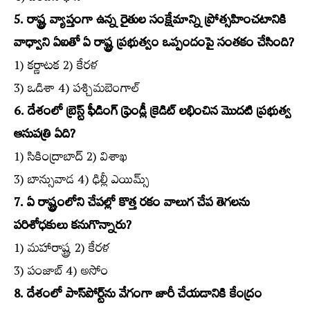
5. రాష్ట్ర వ్యాప్తంగా ఉన్న రైతుల సంక్షేమాన్ని ప్రోత్సహించటానికి
వాధ్వాని ఏఐతో ఏ రాష్ట్ర ప్రభుత్వం ఒప్పందంపై సంతకం చేసింది?
1) కర్ణాటక 2) కేరళ
3) ఒడిశా 4) పశ్చిమబెంగాల్‌
6. దేశంలో బ్రెస్ట్‌ ఫీడింగ్‌ ఫ్రెండ్లీ క్రెడిట్‌ లభించిన మొదటి ప్రభుత్వ
ఆసుపత్రి ఏది?
1) సికింద్రాబాద్‌ 2) విశాఖ
3) బాన్సువాడ 4) ఢిల్లీ ఎయిమ్స్‌
7. ఏ రాష్ట్రంలోని చేపల్లో కొత్త రకం వాలుగ చేప తెగలను
పరిశోధకులు కనుగొన్నారు?
1) మహారాష్ట్ర 2) కేరళ
3) పంజాబ్‌ 4) అసోం
8. దేశంలో పాస్‌పోర్ట్‌ను వేగంగా జారీ చేయడానికి కేంద్రం