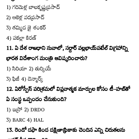
1) గరిమెళ్ల బాలకృష్ణప్రసాద్‌
2) ఆకెళ్ల వరప్రసాద్‌
3) తమ్మిద జై శంకర్‌
4) పకల్లా కిరణ్‌
11. ఏ దేశ రాజధాని సువాలో, సర్దార్‌ వల్లభాయ్‌పటేల్‌ విగ్రహాన్ని
భారత విదేశాంగ మంత్రి ఆవిష్కరించారు?
1) సిరియా 2) తుర్కియే
3) ఫిజీ 4) డెన్మార్క్‌
12. ఏరోస్పేస్‌ పరిశ్రమలో విప్లవాత్మక మార్పుల కోసం టీ-హబ్‌తో
ఏ సంస్థ ఒప్పందం చేసుకుంది?
1) ఇస్రో 2) DRDO
3) BARC 4) HAL
13. రెండో దఫా కింద దక్షిణాఫ్రికాకు చెందిన ఎన్ని చిరుతలను