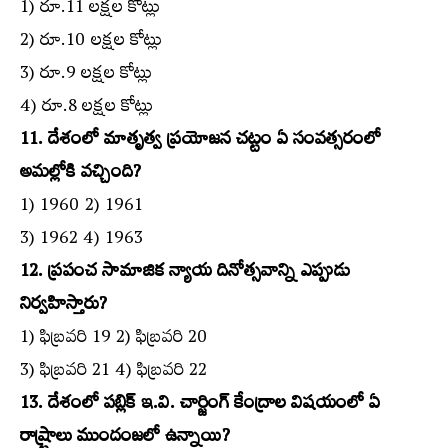
1) రూ.11 లక్షల కోట్లు
2) రూ.10 లక్షల కోట్లు
3) రూ.9 లక్షల కోట్లు
4) రూ.8 లక్షల కోట్లు
11. దేశంలో మాతృత్వ ప్రయోజన చట్టం ఏ సంవత్సరంలో
అమల్లోకి వచ్చింది?
1) 1960 2) 1961
3) 1962 4) 1963
12. ప్రపంచ సామాజిక న్యాయ దినోత్సవాన్ని ఎప్పుడు
నిర్వహిస్తారు?
1) ఫిబ్రవరి 19 2) ఫిబ్రవరి 20
3) ఫిబ్రవరి 21 4) ఫిబ్రవరి 22
13. దేశంలో పబ్లిక్‌ ఇ.వి. చార్జింగ్‌ కేంద్రాల విషయంలో ఏ
రాష్ర్టాలు ముందంజలో ఉన్నాయి?