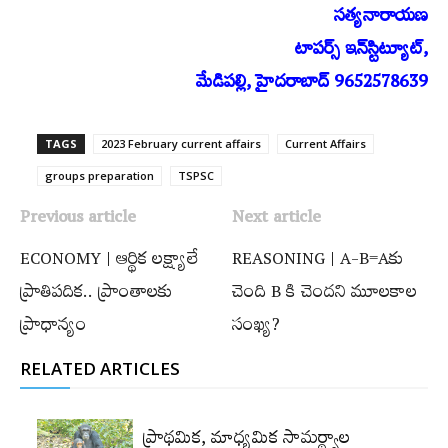
సత్యనారాయణ
టాపర్స్‌ ఇన్‌స్టిట్యూట్‌,
మేడిపల్లి, హైదరాబాద్‌ 9652578639
TAGS
2023 February current affairs
Current Affairs
groups preparation
TSPSC
Previous article
Next article
ECONOMY | ఆర్థిక లక్ష్యాలే
REASONING | A-B=Aకు
ప్రాతిపదిక.. ప్రాంతాలకు
చెంది B కి చెందని మూలకాల
ప్రాధాన్యం
సంఖ్య?
RELATED ARTICLES
ప్రాథమిక, మాధ్యమిక సామర్థ్యాల