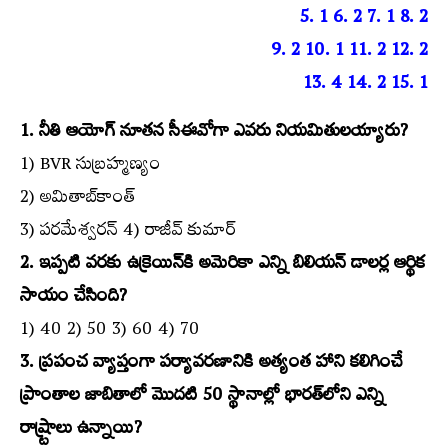
5. 1 6. 2 7. 1 8. 2
9. 2 10. 1 11. 2 12. 2
13. 4 14. 2 15. 1
1. నీతి ఆయోగ్‌ నూతన సీఈవోగా ఎవరు నియమితులయ్యారు?
1) BVR సుబ్రహ్మణ్యం
2) అమితాబ్‌కాంత్‌
3) పరమేశ్వరన్‌ 4) రాజీవ్‌ కుమార్‌
2. ఇప్పటి వరకు ఉక్రెయిన్‌కి అమెరికా ఎన్ని బిలియన్‌ డాలర్ల ఆర్థిక
సాయం చేసింది?
1) 40 2) 50 3) 60 4) 70
3. ప్రపంచ వ్యాప్తంగా పర్యావరణానికి అత్యంత హాని కలిగించే
ప్రాంతాల జాబితాలో మొదటి 50 స్థానాల్లో భారత్‌లోని ఎన్ని
రాష్ర్టాలు ఉన్నాయి?