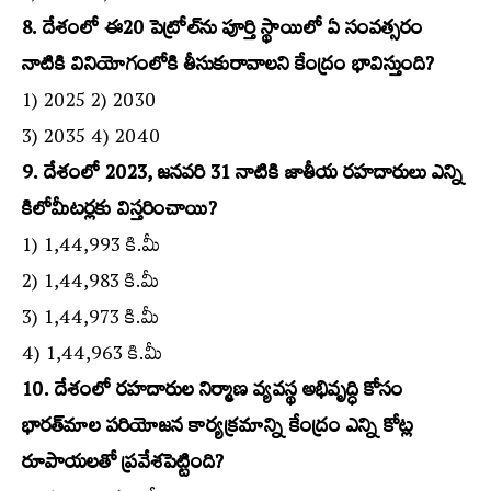
8. దేశంలో ఈ20 పెట్రోల్‌ను పూర్తి స్థాయిలో ఏ సంవత్సరం
నాటికి వినియోగంలోకి తీసుకురావాలని కేంద్రం భావిస్తుంది?
1) 2025 2) 2030
3) 2035 4) 2040
9. దేశంలో 2023, జనవరి 31 నాటికి జాతీయ రహదారులు ఎన్ని
కిలోమీటర్లకు విస్తరించాయి?
1) 1,44,993 కి.మీ
2) 1,44,983 కి.మీ
3) 1,44,973 కి.మీ
4) 1,44,963 కి.మీ
10. దేశంలో రహదారుల నిర్మాణ వ్యవస్థ అభివృద్ధి కోసం
భారత్‌మాల పరియోజన కార్యక్రమాన్ని కేంద్రం ఎన్ని కోట్ల
రూపాయలతో ప్రవేశపెట్టింది?