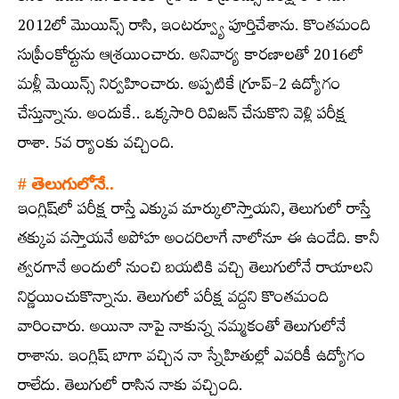
2012లో మొయిన్స్​‍ రాసి, ఇంటర్వ్యూ పూర్తిచేశాను. కొంతమంది
సుప్రీంకోర్టును ఆశ్రయించారు. అనివార్య కారణాలతో 2016లో
మళ్లీ మెయిన్స్​‍ నిర్వహించారు. అప్పటికే గ్రూప్‌-2 ఉద్యోగం
చేస్తున్నాను. అందుకే.. ఒక్కసారి రివిజన్‌ చేసుకొని వెళ్లి పరీక్ష
రాశా. 5వ ర్యాంకు వచ్చింది.
#
తెలుగులోనే..
ఇంగ్లిష్‌లో పరీక్ష రాస్తే ఎక్కువ మార్కులొస్తాయని, తెలుగులో రాస్తే
తక్కువ వస్తాయనే అపోహ అందరిలాగే నాలోనూ ఈ ఉండేది. కానీ
త్వరగానే అందులో నుంచి బయటికి వచ్చి తెలుగులోనే రాయాలని
నిర్ణయించుకొన్నాను. తెలుగులో పరీక్ష వద్దని కొంతమంది
వారించారు. అయినా నాపై నాకున్న నమ్మకంతో తెలుగులోనే
రాశాను. ఇంగ్లిష్‌ బాగా వచ్చిన నా స్నేహితుల్లో ఎవరికీ ఉద్యోగం
రాలేదు. తెలుగులో రాసిన నాకు వచ్చింది.