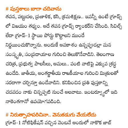
#
పుస్తకాలు బాగా చదివాను
తపన, పట్టుదల, ప్రణాళిక, కసి, క్రమశిక్షణ.. ఇవన్నీ ఉంటే గ్రూప్స్​
‍లో విజయం తథ్యం. అదే తపన గ్రూప్స్​‍ ర్యాంకర్‌ని చేసింది. సివిల్స్​‍
లేదా గ్రూప్‌-1 స్థాయి పోస్టు కొట్టాలని ముందే
నిర్ణయించుకొన్నాను. అందుకే అవకాశం ఉన్నప్పుడల్లా మన
సంస్కృతి, సంప్రదాయాల గురించి తెలుకొనేవాడిని. తెలంగాణ
చరిత్ర, ప్రభుత్వ పాలసీలు, అమలు.. వంటి వాటిపై ఎక్కువ శ్రద్ధ
ఉండేది. జాతీయ, అంతర్జాతీయ రాజకీయాల గురించి మిత్రులతో
సరదాగా చర్చిస్తూ ఉండేవాడిని. కనిపించిన ప్రతి పుస్తకాన్ని
చదవడం నాకు చిన్నప్పటి నుంచే అలవాటు. ఇంటర్వ్యూలో ఇది
నాకెంతగానో ఉపయోగపడింది.
#
నిరుత్సాహపరిచినా.. వెనుకడుగు వేయలేదు
గ్రూప్‌-1 నోటిఫికేషన్‌ వచ్చిన వెంటనే అందులో నాకొక జాబ్‌