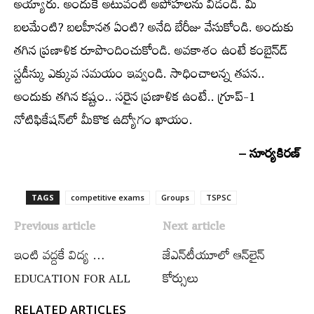
అయ్యారు. అందుకే అటువంటి అపోహలను వీడండి. మీ
బలమేంటి? బలహీనత ఏంటి? అనేది బేరీజు వేసుకోండి. అందుకు
తగిన ప్రణాళిక రూపొందించుకోండి. అవకాశం ఉంటే కంబైన్డ్‍
స్టడీస్కు ఎక్కువ సమయం ఇవ్వండి. సాధించాలన్న తపన..
అందుకు తగిన కష్టం.. సరైన ప్రణాళిక ఉంటే.. గ్రూప్‌-1
నోటిఫికేషన్‌లో మీకొక ఉద్యోగం ఖాయం.
– సూర్యకిరణ్‌
TAGS
competitive exams
Groups‌
TSPSC
Previous article
Next article
ఇంటి వ‌ద్ద‌కే విద్య‌ …
జేఎన్‌టీయూలో ఆన్‌లైన్‌
EDUCATION FOR ALL
కోర్సులు
RELATED ARTICLES