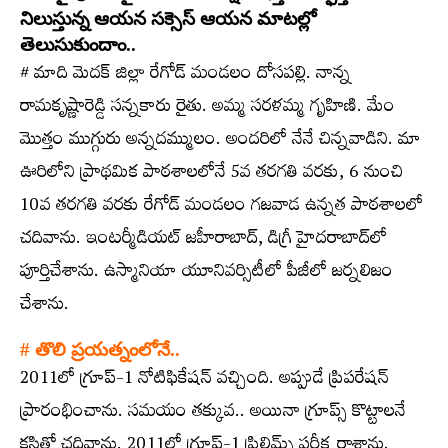
నిలుస్తున్న ఆయన సక్సెస్ ఆయన మాటల్లో
తెలుసుకుందాం..
# మాది మెదక్‌ జిల్లా రేగోడ్‌ మండలం దోసపల్లి. నాన్న
రామకృష్ణారెడ్డి సన్నకారు రైతు. అమ్మ సరళమ్మ గృహిణి. మేం
మొత్తం ముగ్గురు అన్నదమ్ములం. అందరిలో నేనే చిన్నవాడిని. మా
ఊరిలోని ప్రాథమిక పాఠశాలలోనే 5వ తరగతి వరకు, 6 నుంచి
10వ తరగతి వరకు రేగోడ్‌ మండలం గజవాడ ఉన్నత పాఠశాలలో
చదివాను. ఇంటర్మీడియట్‌ జహీరాబాద్‌, డిగ్రీ హైదరాబాద్‌లో
పూర్తిచేశాను. ఉస్మానియా యూనివర్సిటీలో పీజీలో జర్నలిజం
చేశాను.
# తొలి ప్రయత్నంలోనే..
2011లో గ్రూప్‌-1 నోటిఫికేషన్‌ వచ్చింది. అప్పుడే ప్రిపరేషన్‌
ప్రారంభించాను. సమయం తక్కువ.. అయినా గ్రూప్స్​‍ కొట్టాలనే
కసితో చదివాను. 2011లో గ్రూప్‌-1 ప్రిలిమ్స్​‍ పరీక్ష రాశాను.