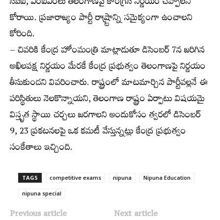
సీపీఐ, ఎంఐఎంలు తెలంగాణపై కాంగ్రెస్ నిర్ణయం చెప్పాలని
కోరాయి. ప్రజారాజ్యం పార్టీ రాష్ర్టాన్ని సమైక్యంగా ఉంచాలని
కోరింది.
– చివరికి కేంద్ర హోంమంత్రి మాట్లాడుతూ డిసెంబర్ 7న జరిగిన
అఖిలపక్ష నిర్ణయం మేరకే కేంద్ర ప్రభుత్వం తెలంగాణపై నిర్ణయం
తీసుకుందని వివరించారు. రాష్ట్రంలో మాటమార్చిన పార్టీవల్లనే ఈ
పరిస్థితులు నెలకొన్నాయని, తెలంగాణ రాష్ట్రం ఏర్పాటు విషయమై
విస్తృత స్థాయి చర్చలు జరగాలని అందుకోసం త్వరలో డిసెంబర్
9, 23 ప్రకటనలపై ఒక కమటీ వేస్తున్నట్లు కేంద్ర ప్రభుత్వం
సంకేతాలు ఇచ్చింది.
TAGS
competitive exams
nipuna
Nipuna Education
nipuna special
Previous article
Next article