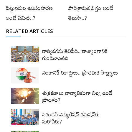
పెట్టుబడుల ఉపసంహరణ
పారిశ్రామిక విత్తం అంటే
అంటే ఏమిటి..?
తెలుసా..?
RELATED ARTICLES
తాత్వికతను తెలిపేది.. రాజ్యాంగానికి
గుండెలాంటిది
ఎలకానిక్‌ రికార్డులు.. ప్రాథమిక సాక్ష్యాలు
శుక్రకణాలు తాత్కాలికంగా నిల్వ ఉండే
ప్రాంతం?
సెకండరీ ఎడ్యుకేషన్‌ కమిషన్‌కు
మరోపేరు?