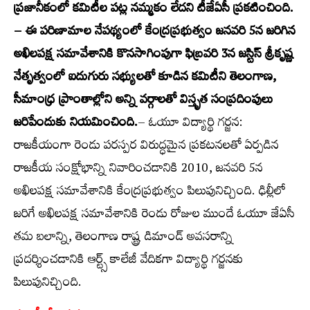
ప్రజానీకంలో కమిటీల పట్ల నమ్మకం లేదని టీజేఏసీ ప్రకటించింది.
– ఈ పరిణామాల నేపథ్యంలో కేంద్రప్రభుత్వం జనవరి 5న జరిగిన
అఖిలపక్ష సమావేశానికి కొనసాగింపుగా ఫిబ్రవరి 3న జస్టిస్ శ్రీకృష్ణ
నేతృత్వంలో ఐదుగురు సభ్యులతో కూడిన కమిటీని తెలంగాణ,
సీమాంధ్ర ప్రాంతాల్లోని అన్ని వర్గాలతో విస్తృత సంప్రదింపులు
జరిపేందుకు నియమించింది.
– ఓయూ విద్యార్థి గర్జన:
రాజకీయంగా రెండు పరస్పర విరుద్ధమైన ప్రకటనలతో ఏర్పడిన
రాజకీయ సంక్షోభాన్ని నివారించడానికి 2010, జనవరి 5న
అఖిలపక్ష సమావేశానికి కేంద్రప్రభుత్వం పిలుపునిచ్చింది. ఢిల్లీలో
జరిగే అఖిలపక్ష సమావేశానికి రెండు రోజుల ముందే ఓయూ జేఏసీ
తమ బలాన్ని, తెలంగాణ రాష్ట్ర డిమాండ్ అవసరాన్ని
ప్రదర్శించడానికి ఆర్ట్స్ కాలేజీ వేదికగా విద్యార్థి గర్జనకు
పిలుపునిచ్చింది.