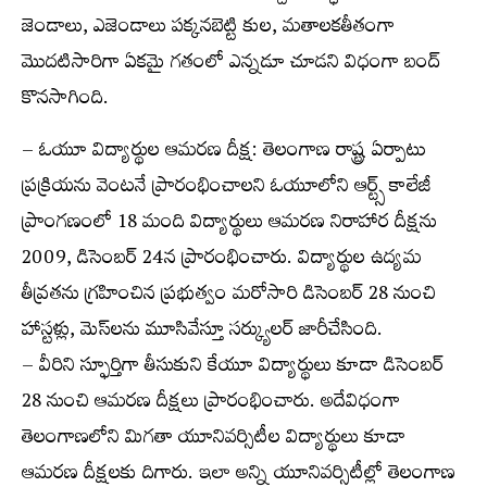
జెండాలు, ఎజెండాలు పక్కనబెట్టి కుల, మతాలకతీతంగా
మొదటిసారిగా ఏకమై గతంలో ఎన్నడూ చూడని విధంగా బంద్
కొనసాగింది.
– ఓయూ విద్యార్థుల ఆమరణ దీక్ష: తెలంగాణ రాష్ట్ర ఏర్పాటు
ప్రక్రియను వెంటనే ప్రారంభించాలని ఓయూలోని ఆర్ట్స్ కాలేజీ
ప్రాంగణంలో 18 మంది విద్యార్థులు ఆమరణ నిరాహార దీక్షను
2009, డిసెంబర్ 24న ప్రారంభించారు. విద్యార్థుల ఉద్యమ
తీవ్రతను గ్రహించిన ప్రభుత్వం మరోసారి డిసెంబర్ 28 నుంచి
హాస్టళ్లు, మెస్‌లను మూసివేస్తూ సర్క్యులర్ జారీచేసింది.
– వీరిని స్ఫూర్తిగా తీసుకుని కేయూ విద్యార్థులు కూడా డిసెంబర్
28 నుంచి ఆమరణ దీక్షలు ప్రారంభించారు. అదేవిధంగా
తెలంగాణలోని మిగతా యూనివర్సిటీల విద్యార్థులు కూడా
ఆమరణ దీక్షలకు దిగారు. ఇలా అన్ని యూనివర్సిటీల్లో తెలంగాణ