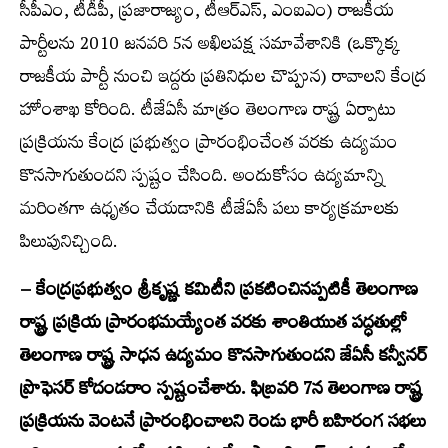
సీపీఎం, టీడీపీ, ప్రజారాజ్యం, టీఆర్‌ఎస్, ఎంఐఎం) రాజకీయ
పార్టీలను 2010 జనవరి 5న అఖిలపక్ష సమావేశానికి (ఒక్కొక్క
రాజకీయ పార్టీ నుంచి ఇద్దరు ప్రతినిధుల చొప్పున) రావాలని కేంద్ర
హోంశాఖ కోరింది. టీజేఏసీ మాత్రం తెలంగాణ రాష్ట్ర ఏర్పాటు
ప్రక్రియను కేంద్ర ప్రభుత్వం ప్రారంభించేంత వరకు ఉద్యమం
కొనసాగుతుందని స్పష్టం చేసింది. అందుకోసం ఉద్యమాన్ని
మరింతగా ఉధృతం చేయడానికి టీజేఏసీ పలు కార్యక్రమాలకు
పిలుపునిచ్చింది.
– కేంద్రప్రభుత్వం శ్రీకృష్ణ కమిటీని ప్రకటించినప్పటికీ తెలంగాణ
రాష్ట్ర ప్రక్రియ ప్రారంభమయ్యేంత వరకు శాంతియుత పద్ధతుల్లో
తెలంగాణ రాష్ట్ర సాధన ఉద్యమం కొనసాగుతుందని జేఏసీ కన్వీనర్
ప్రొఫెసర్ కోదండరాం స్పష్టంచేశారు. ఫిబ్రవరి 7న తెలంగాణ రాష్ట్ర
ప్రక్రియను వెంటనే ప్రారంభించాలని రెండు భారీ బహిరంగ సభలు