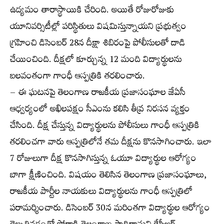
ఉద్యమం తారాస్థాయికి చేరింది. అయితే రోజురోజుకు
యూనివర్సిటీల్లో పరిస్థితులు విషమిస్తున్నాయని ప్రభుత్వం
గ్రహించి డిసెంబర్ 28న దీక్షా శిబిరంపై పోలీసులతో దాడి
చేయించింది. దీక్షలో కూర్చున్న 12 మంది విద్యార్థులను
బలవంతంగా గాంధీ ఆస్పత్రికి తరలించారు.
– ఈ ఘటనపై తెలంగాణ రాజకీయ ప్రజాసంఘాల జేఏసీ
ఆధ్వర్యంలో అఖిలపక్షం సీఎంను కలిసి తీవ్ర నిరసన వ్యక్తం
చేసింది. దీక్ష చేస్తున్న విద్యార్థులను పోలీసులు గాంధీ ఆస్పత్రికి
తరలించగా వారు ఆస్పత్రిలోనే తమ దీక్షను కొనసాగించారు. ఇలా
7 రోజులుగా దీక్ష కొనసాగిస్తున్న ఓయూ విద్యార్థుల ఆరోగ్యం
బాగా క్షీణించింది. విషయం తెలిసిన తెలంగాణ ప్రజాసంఘాలు,
రాజకీయ పార్టీల నాయకులు విద్యార్థులను గాంధీ ఆస్పత్రిలో
పరామర్శించారు. డిసెంబర్ 30న మరింతగా విద్యార్థుల ఆరోగ్యం