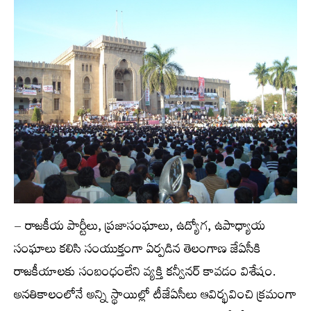
– రాజకీయ పార్టీలు, ప్రజాసంఘాలు, ఉద్యోగ, ఉపాధ్యాయ
సంఘాలు కలిసి సంయుక్తంగా ఏర్పడిన తెలంగాణ జేఏసీకి
రాజకీయాలకు సంబంధంలేని వ్యక్తి కన్వీనర్ కావడం విశేషం.
అనతికాలంలోనే అన్ని స్థాయిల్లో టీజేఏసీలు ఆవిర్భవించి క్రమంగా