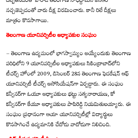
దెబ్బతినడంతో పోరాడి తెలంగాణ సాధిద్దామని కేసీఆర్
నచ్చజెప్పడంతో వారు దీక్ష విరమించారు. కానీ రిలే దీక్షలు
మాత్రం కొనసాగాయి.
తెలంగాణ యూనివర్సిటీల అధ్యాపకుల సంఘం
– తెలంగాణ ఉద్యమంలో భాగస్వామ్యం అయ్యేందుకు తెలంగాణ
పరిధిలోని 9 యూనివర్సిటీల అధ్యాపకులు సికింద్రాబాద్‌లోని
టీచర్స్ హోంలో 2009, డిసెంబర్ 28న తెలంగాణ ఫెడరేషన్ ఆఫ్
యూనివర్సిటీ టీచర్స్ అసోసియేషన్‌గా ఏర్పడ్డారు. ఈ సంఘం
కన్వీనర్‌గా ఓయూ అధ్యాపకులు భట్టు సత్యనారాయణ, కో
కన్వీనర్‌గా కేయూ అధ్యాపకులు పాపిరెడ్డి నియమితులయ్యారు. ఈ
సంఘం ప్రధానంగా ఆయా యూనివర్సిటీల్లో విద్యార్థులు
కొనసాగించే ఉద్యమానికి చేదోడు వాదోడుగా నిలిచింది.