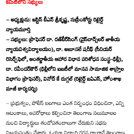
కమిటీలోని సభ్యులు
– అధ్యక్షుడు: జస్టిస్ బీఎన్ శ్రీకృష్ణ, సుప్రీంకోర్టు రిటైర్డ్
న్యాయమూర్తి
– సభ్యులు: ప్రొఫెసర్ డా. రణ్‌బీర్‌సింగ్ (వైస్‌చాన్స్‌లర్ జాతీయ
న్యాయవిశ్వవిద్యాలయం), డా. అబూసలే షరీఫ్ (సీనియర్
రిసెర్చ్‌ఫెలో, అంతర్జాతీయ ఆహార విధాన పరిశోధన సంస్థ-ఢిల్లీ),
డా. రవీందర్‌కౌర్ (ఢిల్లీలోని ఐఐటీలో మానవ సామాజిక శాస్ర్తాల
విభాగం ప్రొఫెసర్), వినోద్ కే దుగ్గల్ (రిటైర్డ్ ఐఏఎస్, హోంశాఖ
మాజీ కార్యదర్శి)
– ప్రభుత్వం, పోలీస్ బలగాలు ఎంత నిర్బంధం విధించినా, ఎన్ని
ఆటంకాలు, అవరోధాలు కల్పించినా తెలంగాణ నలుమూలల
నుంచి విద్యార్థులు తండోపతండాలుగా చేరుకుని సభను