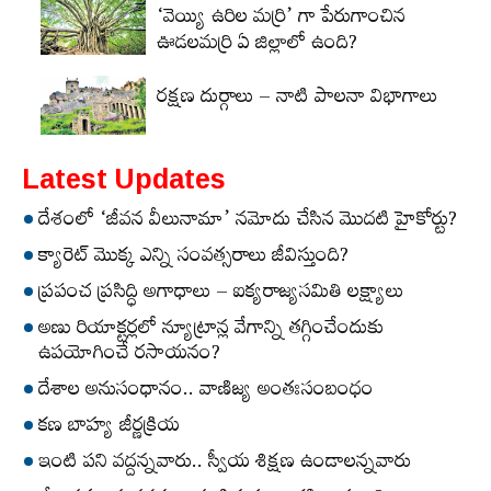
‘వెయ్యి ఉరిల మర్రి’ గా పేరుగాంచిన
ఊడలమర్రి ఏ జిల్లాలో ఉంది?
రక్షణ దుర్గాలు – నాటి పాలనా విభాగాలు
Latest Updates
దేశంలో ‘జీవన వీలునామా’ నమోదు చేసిన మొదటి హైకోర్టు?
క్యారెట్‌ మొక్క ఎన్ని సంవత్సరాలు జీవిస్తుంది?
ప్రపంచ ప్రసిద్ధి అగాధాలు – ఐక్యరాజ్యసమితి లక్ష్యాలు
అణు రియాక్టర్లలో న్యూట్రాన్ల వేగాన్ని తగ్గించేందుకు
ఉపయోగించే రసాయనం?
దేశాల అనుసంధానం.. వాణిజ్య అంతఃసంబంధం
కణ బాహ్య జీర్ణక్రియ
ఇంటి పని వద్దన్నవారు.. స్వీయ శిక్షణ ఉండాలన్నవారు