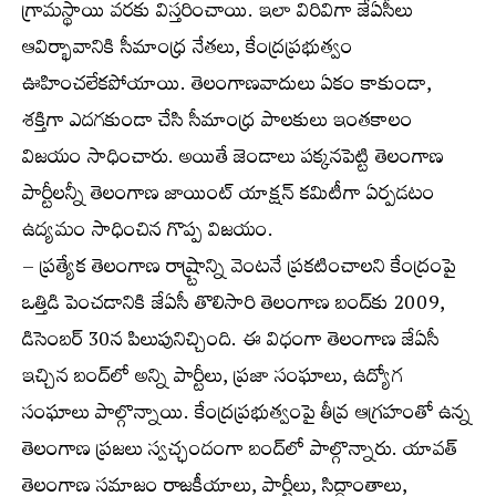
గ్రామస్థాయి వరకు విస్తరించాయి. ఇలా విరివిగా జేఏసీలు
ఆవిర్భావానికి సీమాంధ్ర నేతలు, కేంద్రప్రభుత్వం
ఊహించలేకపోయాయి. తెలంగాణవాదులు ఏకం కాకుండా,
శక్తిగా ఎదగకుండా చేసి సీమాంధ్ర పాలకులు ఇంతకాలం
విజయం సాధించారు. అయితే జెండాలు పక్కనపెట్టి తెలంగాణ
పార్టీలన్నీ తెలంగాణ జాయింట్ యాక్షన్ కమిటీగా ఏర్పడటం
ఉద్యమం సాధించిన గొప్ప విజయం.
– ప్రత్యేక తెలంగాణ రాష్ర్టాన్ని వెంటనే ప్రకటించాలని కేంద్రంపై
ఒత్తిడి పెంచడానికి జేఏసీ తొలిసారి తెలంగాణ బంద్‌కు 2009,
డిసెంబర్ 30న పిలుపునిచ్చింది. ఈ విధంగా తెలంగాణ జేఏసీ
ఇచ్చిన బంద్‌లో అన్ని పార్టీలు, ప్రజా సంఘాలు, ఉద్యోగ
సంఘాలు పాల్గొన్నాయి. కేంద్రప్రభుత్వంపై తీవ్ర ఆగ్రహంతో ఉన్న
తెలంగాణ ప్రజలు స్వచ్ఛందంగా బంద్‌లో పాల్గొన్నారు. యావత్
తెలంగాణ సమాజం రాజకీయాలు, పార్టీలు, సిద్ధాంతాలు,