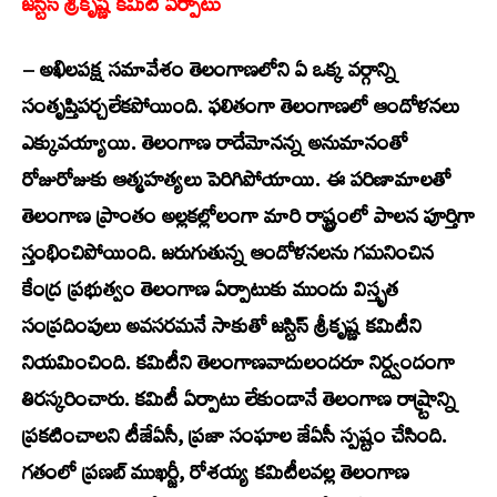
జస్టిస్ శ్రీకృష్ణ కమిటీ ఏర్పాటు
– అఖిలపక్ష సమావేశం తెలంగాణలోని ఏ ఒక్క వర్గాన్ని
సంతృప్తిపర్చలేకపోయింది. ఫలితంగా తెలంగాణలో ఆందోళనలు
ఎక్కువయ్యాయి. తెలంగాణ రాదేమోనన్న అనుమానంతో
రోజురోజుకు ఆత్మహత్యలు పెరిగిపోయాయి. ఈ పరిణామాలతో
తెలంగాణ ప్రాంతం అల్లకల్లోలంగా మారి రాష్ట్రంలో పాలన పూర్తిగా
స్తంభించిపోయింది. జరుగుతున్న ఆందోళనలను గమనించిన
కేంద్ర ప్రభుత్వం తెలంగాణ ఏర్పాటుకు ముందు విస్తృత
సంప్రదింపులు అవసరమనే సాకుతో జస్టిస్ శ్రీకృష్ణ కమిటీని
నియమించింది. కమిటీని తెలంగాణవాదులందరూ నిర్ద్వందంగా
తిరస్కరించారు. కమిటీ ఏర్పాటు లేకుండానే తెలంగాణ రాష్ర్టాన్ని
ప్రకటించాలని టీజేఏసీ, ప్రజా సంఘాల జేఏసీ స్పష్టం చేసింది.
గతంలో ప్రణబ్ ముఖర్జీ, రోశయ్య కమిటీలవల్ల తెలంగాణ