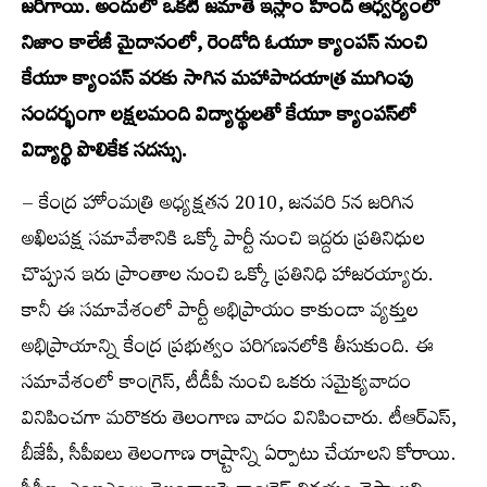
జరిగాయి. అందులో ఒకటి జమాతే ఇస్లాం హింద్ ఆధ్వర్యంలో
నిజాం కాలేజీ మైదానంలో, రెండోది ఓయూ క్యాంపస్ నుంచి
కేయూ క్యాంపస్ వరకు సాగిన మహాపాదయాత్ర ముగింపు
సందర్భంగా లక్షలమంది విద్యార్థులతో కేయూ క్యాంపస్‌లో
విద్యార్థి పొలికేక సదస్సు.
– కేంద్ర హోంమత్రి అధ్యక్షతన 2010, జనవరి 5న జరిగిన
అఖిలపక్ష సమావేశానికి ఒక్కో పార్టీ నుంచి ఇద్దరు ప్రతినిధుల
చొప్పున ఇరు ప్రాంతాల నుంచి ఒక్కో ప్రతినిధి హాజరయ్యారు.
కానీ ఈ సమావేశంలో పార్టీ అభిప్రాయం కాకుండా వ్యక్తుల
అభిప్రాయాన్ని కేంద్ర ప్రభుత్వం పరిగణనలోకి తీసుకుంది. ఈ
సమావేశంలో కాంగ్రెస్, టీడీపీ నుంచి ఒకరు సమైక్యవాదం
వినిపించగా మరొకరు తెలంగాణ వాదం వినిపించారు. టీఆర్‌ఎస్,
బీజేపీ, సీపీఐలు తెలంగాణ రాష్ర్టాన్ని ఏర్పాటు చేయాలని కోరాయి.