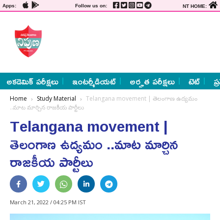
Apps:
Follow us on:
NT HOME:
అకడెమిక్ పరీక్షలు
ఇంటర్మీడియట్
అర్హత పరీక్షలు
టెట్
ప్
Home
Study Material
Telangana movement | తెలంగాణ ఉద్యమం
..మాట మార్చిన రాజకీయ పార్టీలు
Telangana movement |
తెలంగాణ ఉద్యమం ..మాట మార్చిన
రాజకీయ పార్టీలు
March 21, 2022 / 04:25 PM IST