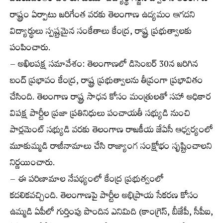
విజయవంతం చేశారు. ఓయూ విద్యార్థి గర్జన ద్వారానే తెలంగాణ
రాష్ట్రం ఏర్పాటు జరిగేంత వరకు తెలంగాణ ఉద్యమం ఆగదని
విద్యార్థులు స్పష్టమైన సంకేతాలు కేంద్ర, రాష్ట్ర ప్రభుత్వాలకు
పంపించారు.
– అఖిలపక్ష సమావేశం: తెలంగాణలో డిసెంబర్ 30న జరిగిన
బంద్ ప్రభావం కేంద్ర, రాష్ట్ర ప్రభుత్వాలను తీవ్రంగా ప్రభావితం
చేసింది. తెలంగాణ రాష్ట్ర సాధన కోసం మంత్రులతో సహా అధికార
విపక్ష పార్టీల ప్రజా ప్రతినిధులు పంచాయతీ సభ్యుడి నుంచి
పార్లమెంట్ సభ్యుడి వరకు తెలంగాణ రాజకీయ జేఏసీ ఆధ్వర్యంలో
మూకుమ్మడి రాజీనామాలు చేసి రాజ్యాంగ సంక్షోభం సృష్టించాలని
నిర్ణయించారు.
– ఈ పరిణామాల నేపథ్యంలో కేంద్ర ప్రభుత్వంలో
కదలికవచ్చింది. తెలంగాణపై పార్టీల అభిప్రాయ సేకరణ కోసం
ఉమ్మడి ఏపీలో గుర్తింపు పొందిన ఎనిమిది (కాంగ్రెస్, బీజేపీ, సీపీఐ,