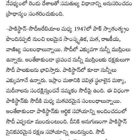
నేపథ్యంలో రెండు దేశాలతో సమతుల్య విధానాన్ని అనుసరించడం
ప్రాధాన్యం సంతరించుకుంది.
-పాకిస్థాన్-సౌదీఅరేబియాల మధ్య 1947లో పాక్ స్వాతంత్య్రం
పొందినప్పటి నుంచి బలమైన సాంస్కృతిక, మత, రాజకీయ,
వాణిజ్య సంబంధాలున్నాయి. సౌదీలో ఎక్కువగా సున్నీ ముస్లింలు
ఉన్నారు. అంతేకాకుండా ప్రపంచ సున్నీ ముస్లింలకు రక్షకులుగా
సౌదీ పాలకులను భావిస్తారు. పాకిస్థాన్‌లో కూడా సున్నీలు
ఎక్కువగానే ఉన్నారు. ఇస్లాం మతానికి పవిత్ర స్థలాలైన మక్కా,
మదీనాలను సంరక్షిస్తుందనే నమ్మకం సౌదీపై ఉంది. ఈ విధంగా
పాకిస్థాన్‌కు సౌదీకి మధ్య మతపరమైన సంబంధాలున్నాయి.
అంతేకాకుండా పాకిస్థాన్‌కు ఆర్థిక సహాయాన్ని అందించడంలో
సౌదీ ఎప్పుడూ ముందుంటుంది. దీనికి అనుగుణంగా పాకిస్థాన్
సైనికపరమైన రక్షణ సహాయాన్ని అందిస్తుంది. సౌదీ