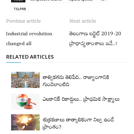
TSLPRB
Previous article
Next article
Industrial revolution
తెలంగాణ బడ్జెట్ 2019-20
changed all
ప్రాధాన్యతాంశాలు ఇవే..!
RELATED ARTICLES
తాత్వికతను తెలిపేది.. రాజ్యాంగానికి
గుండెలాంటిది
ఎలకానిక్‌ రికార్డులు.. ప్రాథమిక సాక్ష్యాలు
శుక్రకణాలు తాత్కాలికంగా నిల్వ ఉండే
ప్రాంతం?