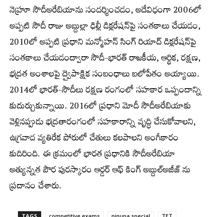
నెహ్రూ సౌదీఅరేబియాను సందర్శించడం, అదేవిధంగా 2006లో
అప్పటి సౌదీ రాజు అబ్దుల్లా ఢిల్లీ డిక్లరేషన్‌పై సంతకాలు చేయడం,
2010లో అప్పటి ప్రధాని మన్మోహన్ సింగ్ రియాద్ డిక్లరేషన్‌పై
సంతకాలు చేయడంద్వారా సౌదీ-భారత్ రాజకీయ, ఆర్థిక, రక్షణ,
భద్రత అంశాలపై ద్వైపాక్షిక సంబంధాలు బలోపేతం అయ్యాయి.
2014లో భారత్-సౌదీలు రక్షణ రంగంలో సహకార ఒప్పందాన్ని
కుదుర్చుకున్నాయి. 2016లో ప్రధాని మోదీ సౌదీఅరేబియాకు
వెళ్లినప్పుడు భద్రతారంగంలో సహకారాన్ని వృద్ధి చేసుకోవాలని,
ఉగ్రవాద వ్యతిరేక పోరులో చేతులు కలపాలని అంగీకారం
కుదిరింది. ఈ క్రమంలో భారత ప్రధానికి సౌదీఅరేబియా
అత్యున్నత పౌర పురస్కారం ఆర్డర్ ఆఫ్ కింగ్ అబ్దుల్‌అజీజ్ ను
ప్రదానం చేశారు.
TAGS
competitive exams
nipuna special
TET