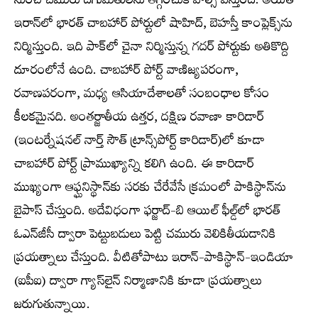
నుంచి చమురు దిగుమతులను తగ్గించుకోవాల్సి వస్తుంది. అయితే
ఇరాన్‌లో భారత్ చాబహార్ పోర్టులో షాహిద్, బెహస్తీ కాంప్లెక్స్‌ను
నిర్మిస్తుంది. ఇది పాక్‌లో చైనా నిర్మిస్తున్న గదర్ పోర్టుకు అతికొద్ది
దూరంలోనే ఉంది. చాబహార్ పోర్ట్ వాణిజ్యపరంగా,
రవాణపరంగా, మధ్య ఆసియాదేశాలతో సంబంధాల కోసం
కీలకమైనది. అంతర్జాతీయ ఉత్తర, దక్షిణ రవాణా కారిడార్
(ఇంటర్నేషనల్ నార్త్ సౌత్ ట్రాన్స్‌పోర్ట్ కారిడార్)లో కూడా
చాబహార్ పోర్ట్ ప్రాముఖ్యాన్ని కలిగి ఉంది. ఈ కారిడార్
ముఖ్యంగా ఆఫ్ఘనిస్థాన్‌కు సరకు చేరేవేసే క్రమంలో పాకిస్థాన్‌ను
బైపాస్ చేస్తుంది. అదేవిధంగా ఫర్జాద్-బి ఆయిల్ ఫీల్డ్‌లో భారత్
ఓఎన్‌జీసీ ద్వారా పెట్టుబడులు పెట్టి చమురు వెలికితీయడానికి
ప్రయత్నాలు చేస్తుంది. వీటితోపాటు ఇరాన్-పాకిస్థాన్-ఇండియా
(ఐపీఐ) ద్వారా గ్యాస్‌లైన్ నిర్మాణానికి కూడా ప్రయత్నాలు
జరుగుతున్నాయి.