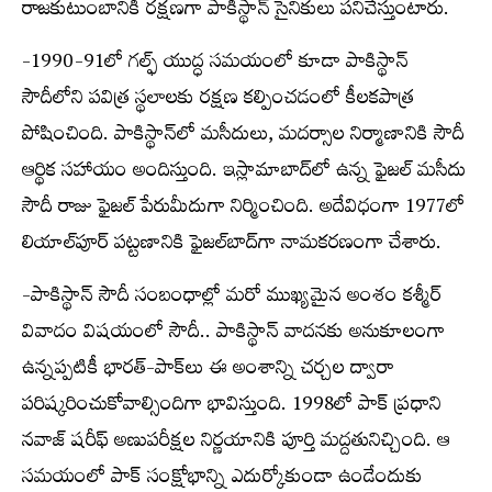
రాజకుటుంబానికి రక్షణగా పాకిస్థాన్ సైనికులు పనిచేస్తుంటారు.
-1990-91లో గల్ఫ్ యుద్ధ సమయంలో కూడా పాకిస్థాన్
సౌదీలోని పవిత్ర స్థలాలకు రక్షణ కల్పించడంలో కీలకపాత్ర
పోషించింది. పాకిస్థాన్‌లో మసీదులు, మదర్సాల నిర్మాణానికి సౌదీ
ఆర్థిక సహాయం అందిస్తుంది. ఇస్లామాబాద్‌లో ఉన్న ఫైజల్ మసీదు
సౌదీ రాజు ఫైజల్ పేరుమీదుగా నిర్మించింది. అదేవిధంగా 1977లో
లియాల్‌పూర్ పట్టణానికి ఫైజల్‌బాద్‌గా నామకరణంగా చేశారు.
-పాకిస్థాన్ సౌదీ సంబంధాల్లో మరో ముఖ్యమైన అంశం కశ్మీర్
వివాదం విషయంలో సౌదీ.. పాకిస్థాన్ వాదనకు అనుకూలంగా
ఉన్నప్పటికీ భారత్-పాక్‌లు ఈ అంశాన్ని చర్చల ద్వారా
పరిష్కరించుకోవాల్సిందిగా భావిస్తుంది. 1998లో పాక్ ప్రధాని
నవాజ్ షరీఫ్ అణుపరీక్షల నిర్ణయానికి పూర్తి మద్దతునిచ్చింది. ఆ
సమయంలో పాక్ సంక్షోభాన్ని ఎదుర్కోకుండా ఉండేందుకు