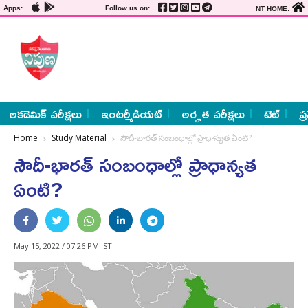
Apps:
Follow us on:
NT HOME:
అకడెమిక్ పరీక్షలు
ఇంటర్మీడియట్
అర్హత పరీక్షలు
టెట్
ప్
Home
Study Material
సౌదీ-భారత్ సంబంధాల్లో ప్రాధాన్యత ఏంటి?
సౌదీ-భారత్ సంబంధాల్లో ప్రాధాన్యత
ఏంటి?
May 15, 2022 / 07:26 PM IST