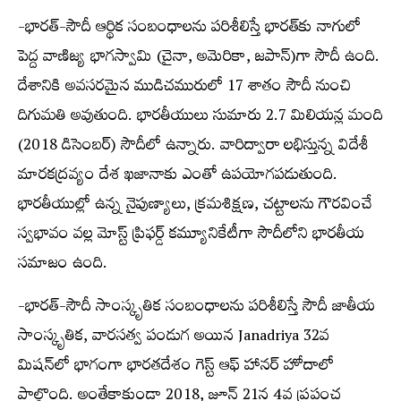
-భారత్-సౌదీ ఆర్థిక సంబంధాలను పరిశీలిస్తే భారత్‌కు నాగులో
పెద్ద వాణిజ్య భాగస్వామి (చైనా, అమెరికా, జపాన్)గా సౌదీ ఉంది.
దేశానికి అవసరమైన ముడిచమురులో 17 శాతం సౌదీ నుంచి
దిగుమతి అవుతుంది. భారతీయులు సుమారు 2.7 మిలియన్ల మంది
(2018 డిసెంబర్) సౌదీలో ఉన్నారు. వారిద్వారా లభిస్తున్న విదేశీ
మారకద్రవ్యం దేశ ఖజానాకు ఎంతో ఉపయోగపడుతుంది.
భారతీయుల్లో ఉన్న నైపుణ్యాలు, క్రమశిక్షణ, చట్టాలను గౌరవించే
స్వభావం వల్ల మోస్ట్ ప్రిఫర్డ్ కమ్యూనికేటీగా సౌదీలోని భారతీయ
సమాజం ఉంది.
-భారత్-సౌదీ సాంస్కృతిక సంబంధాలను పరిశీలిస్తే సౌదీ జాతీయ
సాంస్కృతిక, వారసత్వ పండుగ అయిన Janadriya 32వ
మిషన్‌లో భాగంగా భారతదేశం గెస్ట్ ఆఫ్ హానర్ హోదాలో
పాల్గొంది. అంతేకాకుండా 2018, జూన్ 21న 4వ ప్రపంచ