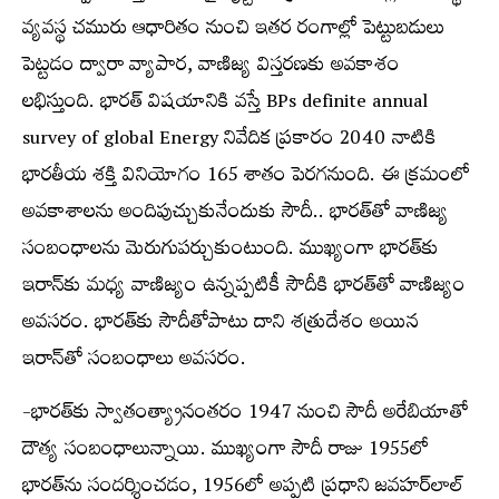
వ్యవస్థ చమురు ఆధారితం నుంచి ఇతర రంగాల్లో పెట్టుబడులు
పెట్టడం ద్వారా వ్యాపార, వాణిజ్య విస్తరణకు అవకాశం
లభిస్తుంది. భారత్ విషయానికి వస్తే BPs definite annual
survey of global Energy నివేదిక ప్రకారం 2040 నాటికి
భారతీయ శక్తి వినియోగం 165 శాతం పెరగనుంది. ఈ క్రమంలో
అవకాశాలను అందిపుచ్చుకునేందుకు సౌదీ.. భారత్‌తో వాణిజ్య
సంబంధాలను మెరుగుపర్చుకుంటుంది. ముఖ్యంగా భారత్‌కు
ఇరాన్‌కు మధ్య వాణిజ్యం ఉన్నప్పటికీ సౌదీకి భారత్‌తో వాణిజ్యం
అవసరం. భారత్‌కు సౌదీతోపాటు దాని శత్రుదేశం అయిన
ఇరాన్‌తో సంబంధాలు అవసరం.
-భారత్‌కు స్వాతంత్య్రానంతరం 1947 నుంచి సౌదీ అరేబియాతో
దౌత్య సంబంధాలున్నాయి. ముఖ్యంగా సౌదీ రాజు 1955లో
భారత్‌ను సందర్శించడం, 1956లో అప్పటి ప్రధాని జవహర్‌లాల్