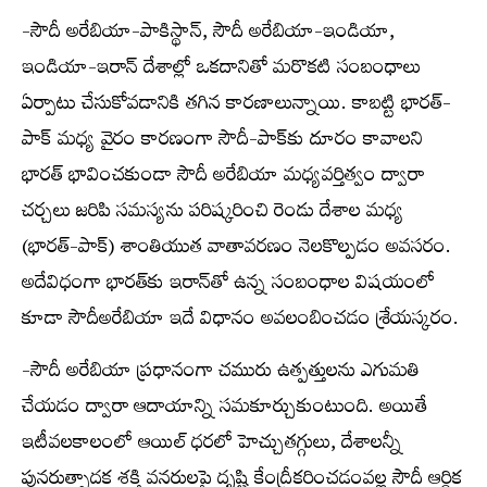
-సౌదీ అరేబియా-పాకిస్థాన్, సౌదీ అరేబియా-ఇండియా,
ఇండియా-ఇరాన్ దేశాల్లో ఒకదానితో మరొకటి సంబంధాలు
ఏర్పాటు చేసుకోవడానికి తగిన కారణాలున్నాయి. కాబట్టి భారత్-
పాక్ మధ్య వైరం కారణంగా సౌదీ-పాక్‌కు దూరం కావాలని
భారత్ భావించకుండా సౌదీ అరేబియా మధ్యవర్తిత్వం ద్వారా
చర్చలు జరిపి సమస్యను పరిష్కరించి రెండు దేశాల మధ్య
(భారత్-పాక్) శాంతియుత వాతావరణం నెలకొల్పడం అవసరం.
అదేవిధంగా భారత్‌కు ఇరాన్‌తో ఉన్న సంబంధాల విషయంలో
కూడా సౌదీఅరేబియా ఇదే విధానం అవలంబించడం శ్రేయస్కరం.
-సౌదీ అరేబియా ప్రధానంగా చమురు ఉత్పత్తులను ఎగుమతి
చేయడం ద్వారా ఆదాయాన్ని సమకూర్చుకుంటుంది. అయితే
ఇటీవలకాలంలో ఆయిల్ ధరలో హెచ్చుతగ్గులు, దేశాలన్నీ
పునరుత్పాదక శక్తి వనరులపై దృష్టి కేంద్రీకరించడంవల్ల సౌదీ ఆర్థిక