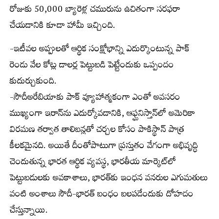
రోజుకు 50,000 బ్యారెళ్ల చమురును ఉచితంగా సరఫరా
చేయడానికి కూడా హామీ ఇచ్చింది.
-ఇటీవల అప్పులతో ఆర్థిక సంక్షోభాన్ని ఎదుర్కొంటున్న పాక్
రెండు వేల కోట్ల డాలర్ల పెట్టుబడి పెట్టేందుకు ఒప్పందం
కుదుర్చుకుంది.
-సౌదీఅరేబియాకు పాక్ వ్యూహాత్మకంగా ఎంతో అవసరం
ముఖ్యంగా ఇరాన్‌ను ఎదుర్కోవడానికి, ఆఫ్ఘనిస్తాన్‌లో అమెరికా
విరమణ తర్వాత తాలిబన్లతో చర్చల కోసం పాకిస్థాన్ పాత్ర
కీలకమైనది. అయితే దీంతోపాటుగా ప్రస్తుతం వేగంగా అభివృద్ధి
చెందుతున్న భారత ఆర్థిక వ్యవస్థ, భారతీయ మార్కెట్‌లో
పెట్టుబడులకు అవకాశాలు, భారత్‌కు ఇంధన వనరుల ఎగుమతులు
వంటి అంశాలు సౌదీ-భారత్ బంధం బలపడేందుకు దోహదం
చేస్తున్నాయి.