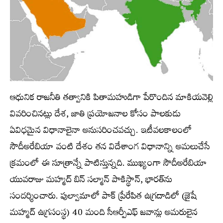
ఆధునిక రాజనీతి తత్వానికి పితామహుడిగా పేరొందిన మాకియవెల్లి
వివరించినట్లు దేశ, జాతి ప్రయోజనాల కోసం పాలకుడు
ఏవిధమైన విధానాలైనా అనుసరించవచ్చు. ఇటీవలకాలంలో
సౌదీఅరేబియా వంటి దేశం తన విదేశాంగ విధానాన్ని అమలుచేసే
క్రమంలో ఈ సూత్రాన్నే పాటిస్తున్నది. ముఖ్యంగా సౌదీఅరేబియా
యువరాజు మహ్మద్ బిన్ సల్మాన్ పాకిస్థాన్, భారత్‌ను
సందర్శించారు. పుల్వామాలో పాక్ ప్రేరేపిత ఉగ్రదాడిలో (జైషే
మహ్మద్ ఉగ్రసంస్థ) 40 మంది సీఆర్పీఎఫ్ జవాన్లు అమరులైన