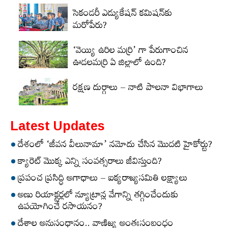
సెకండరీ ఎడ్యుకేషన్‌ కమిషన్‌కు
మరోపేరు?
‘వెయ్యి ఉరిల మర్రి’ గా పేరుగాంచిన
ఊడలమర్రి ఏ జిల్లాలో ఉంది?
రక్షణ దుర్గాలు – నాటి పాలనా విభాగాలు
Latest Updates
దేశంలో ‘జీవన వీలునామా’ నమోదు చేసిన మొదటి హైకోర్టు?
క్యారెట్‌ మొక్క ఎన్ని సంవత్సరాలు జీవిస్తుంది?
ప్రపంచ ప్రసిద్ధి అగాధాలు – ఐక్యరాజ్యసమితి లక్ష్యాలు
అణు రియాక్టర్లలో న్యూట్రాన్ల వేగాన్ని తగ్గించేందుకు
ఉపయోగించే రసాయనం?
దేశాల అనుసంధానం.. వాణిజ్య అంతఃసంబంధం