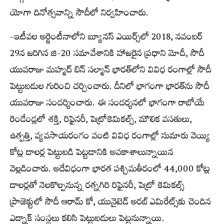
యోగా దినోత్సవాన్ని సౌదీలో నిర్వహించారు.
-ఇటీవల అర్జెంటీనాలోని బ్యూనస్ ఎయిర్స్‌లో 2018, నవంబర్
29న జరిగిన జి-20 సమావేశానికి హాజరైన ప్రధాని మోదీ, సౌదీ
యువరాజు మహ్మద్ బిన్ సల్మాన్ భారత్‌లోని వివిధ రంగాల్లో సౌదీ
పెట్టుబడుల గురించి చర్చించారు. దీనిలో భాగంగా భారత్‌ను సౌదీ
యువరాజు సందర్శించారు. ఈ సందర్శనలో భాగంగా రాబోయే
రెండేండ్లలో శక్తి, రిఫైనరీ, పెట్రోకెమికల్స్, మౌలిక వసతులు,
ఉత్పత్తి, వ్యవసాయరంగం వంటి వివిధ రంగాల్లో సుమారు వెయ్యి
కోట్ల డాలర్ల పెట్టుబడి పెట్టడానికి అవకాశాలున్నాయిన
వెల్లడించారు. అదేవిధంగా భారత పశ్చిమతీరంలో 44,000 కోట్ల
డాలర్లతో నెలకొల్పనున్న రత్నగిరి రిఫైనరీ, పెట్రో కెమికల్స్
ప్రాజెక్టులో సౌదీ ఆరామ్ కో, యునైటెడ్ అరబ్ ఎమిరేట్స్‌కు చెందిన
ఎడ్నాక్ సంస్థలు కలిసి పెట్టుబడులు పెట్టనున్నాయి.