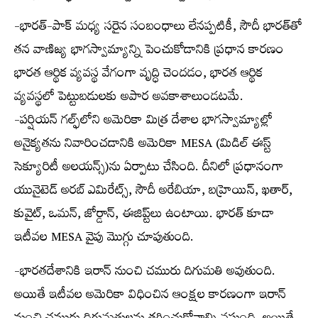
-భారత్-పాక్ మధ్య సరైన సంబంధాలు లేనప్పటికీ, సౌదీ భారత్‌తో
తన వాణిజ్య భాగస్వామ్యాన్ని పెంచుకోడానికి ప్రధాన కారణం
భారత ఆర్థిక వ్యవస్థ వేగంగా వృద్ధి చెందడం, భారత ఆర్థిక
వ్యవస్థలో పెట్టుబడులకు అపార అవకాశాలుండటమే.
-పర్షియన్ గల్ఫ్‌లోని అమెరికా మిత్ర దేశాల భాగస్వామ్యాల్లో
అనైక్యతను నివారించడానికి అమెరికా MESA (మిడిల్ ఈస్ట్
సెక్యూరిటీ అలయన్స్)ను ఏర్పాటు చేసింది. దీనిలో ప్రధానంగా
యునైటెడ్ అరబ్ ఎమిరేట్స్, సౌదీ అరేబియా, బహ్రెయిన్, ఖతార్,
కువైట్, ఒమన్, జోర్డాన్, ఈజిప్ట్‌లు ఉంటాయి. భారత్ కూడా
ఇటీవల MESA వైపు మొగ్గు చూపుతుంది.
-భారతదేశానికి ఇరాన్ నుంచి చమురు దిగుమతి అవుతుంది.
అయితే ఇటీవల అమెరికా విధించిన ఆంక్షల కారణంగా ఇరాన్