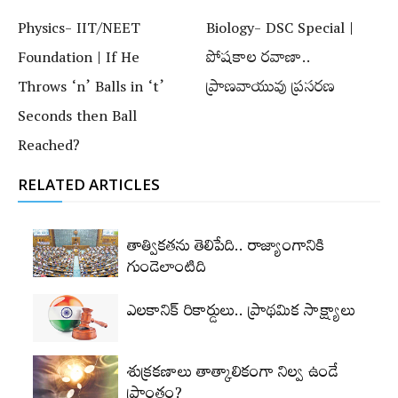
Physics- IIT/NEET
Biology- DSC Special |
Foundation | If He
పోషకాల రవాణా..
Throws ‘n’ Balls in ‘t’
ప్రాణవాయువు ప్రసరణ
Seconds then Ball
Reached?
RELATED ARTICLES
తాత్వికతను తెలిపేది.. రాజ్యాంగానికి
గుండెలాంటిది
ఎలకానిక్‌ రికార్డులు.. ప్రాథమిక సాక్ష్యాలు
శుక్రకణాలు తాత్కాలికంగా నిల్వ ఉండే
ప్రాంతం?