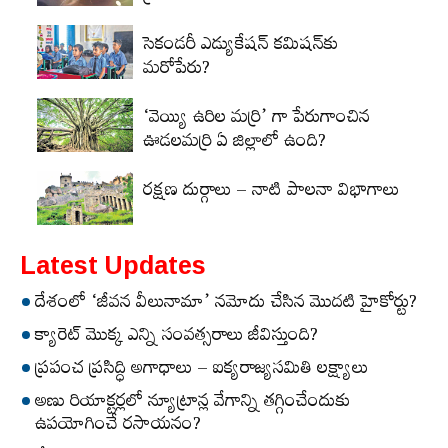
సెకండరీ ఎడ్యుకేషన్‌ కమిషన్‌కు
మరోపేరు?
‘వెయ్యి ఉరిల మర్రి’ గా పేరుగాంచిన
ఊడలమర్రి ఏ జిల్లాలో ఉంది?
రక్షణ దుర్గాలు – నాటి పాలనా విభాగాలు
Latest Updates
దేశంలో ‘జీవన వీలునామా’ నమోదు చేసిన మొదటి హైకోర్టు?
క్యారెట్‌ మొక్క ఎన్ని సంవత్సరాలు జీవిస్తుంది?
ప్రపంచ ప్రసిద్ధి అగాధాలు – ఐక్యరాజ్యసమితి లక్ష్యాలు
అణు రియాక్టర్లలో న్యూట్రాన్ల వేగాన్ని తగ్గించేందుకు
ఉపయోగించే రసాయనం?