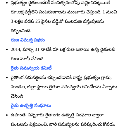
ప్రభుత్వం రైతులందరికీ సంవత్సరంలోపు చెల్లించినట్లయితే
రూ.లక్ష వడ్డీలేని పంటరుణాలను మంజూరు చేస్తుంది. 1 నుంచి
3 లక్షల వరకు 25 పైసల వడ్డీతో పంటరుణ వస్తువులను
కల్పించింది.
రుణ విముక్తి పథకం
2014, మార్చి 31 నాటికి రూ.లక్ష రుణ బకాయి ఉన్న రైతులకు
రుణ మాఫీ చేసింది.
రైతు సమన్వయ కమిటీ
రైతాంగ సమస్యలను చర్చించడానికి రాష్ట్ర ప్రభుత్వం గ్రామ,
మండల, జిల్లా స్థాయి రైతుల సమన్వయ కమిటీలను ఏర్పాటు
చేసింది
రైతు ఉత్పత్తి సంఘాలు
ఉపాంత, సన్నకారు రైతాంగం ఉత్పత్తి సంఘాల ద్వారా
పంటలను విక్రయించి, వారి సమస్యలను పరిష్కరించుకోవడం