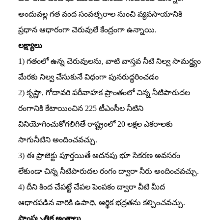
అందువల్ల గత వంద సంవత్సరాల నుంచి వ్యవసాయానికి
ప్రధాన ఆధారంగా చెరువులే కేంద్రంగా ఉన్నాయి.
లక్ష్యాలు
1) గతంలో ఉన్న చెరువులను, వాటి వాస్తవ నీటి నిల్వ సామర్థ్యం
మేరకు నిల్వ చేసుకునే విధంగా పునరుద్ధరించడం
2) కృష్ణా, గోదావరి పరీవాహక ప్రాంతంలో చిన్న నీటిపారుదల
రంగానికి కేటాయించిన 225 టీఎంసీల నీటిని
వినియోగించుకోగలిగితే రాష్ట్రంలో 20 లక్షల ఎకరాలకు
సాగునీటిని అందించవచ్చు.
3) ఈ ప్రాజెక్టు పూర్తయితే అదనపు భూ సేకరణ అవసరం
లేకుండా చిన్న నీటిపారుదల రంగం ద్వారా నీరు అందించవచ్చు.
4) దీని కింద చేపట్టే చేపల పెంపకం ద్వారా వీటి మీద
ఆధారపడిన వారికి ఉపాధి, ఆర్థిక భద్రతను కల్పించవచ్చు.
సాంస్కృతిక అంశాలు