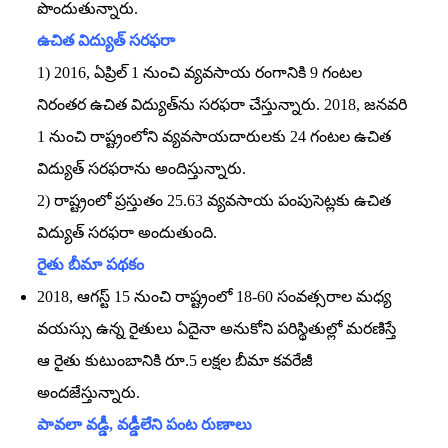
పొందుతున్నారు.
ఉచిత విద్యుత్‌ సరఫరా
1) 2016, ఏప్రిల్‌ 1 నుంచి వ్యవసాయ రంగానికి 9 గంటల
నిరంతర ఉచిత విద్యుత్‌ను సరఫరా చేస్తున్నారు. 2018, జనవరి
1 నుంచి రాష్ట్రంలోని వ్యవసాయదారులకు 24 గంటల ఉచిత
విద్యుత్‌ సరఫరాను అందిస్తున్నారు.
2) రాష్ట్రంలో ప్రస్తుతం 25.63 వ్యవసాయ పంపుసెట్లకు ఉచిత
విద్యుత్‌ సరఫరా అందుతుంది.
రైతు బీమా పథకం
2018, ఆగస్ట్‌ 15 నుంచి రాష్ట్రంలో 18-60 సంవత్సరాల మధ్య
వయస్సు ఉన్న రైతులు ఏదైనా అనుకోని పరిస్థితుల్లో మరణిస్తే
ఆ రైతు కుటుంబానికి రూ.5 లక్షల బీమా కవరేజీ
అందజేస్తున్నారు.
పావలా వడ్డీ, వడ్డీలేని పంట రుణాలు