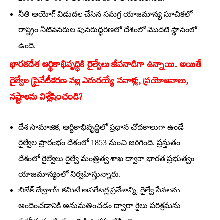
నీతి ఆయోగ్‌ విడుదల చేసిన సమగ్ర యాజమాన్య సూచికలో
రాష్ట్రం నీటివనరుల పునరుద్ధరణలో దేశంలో మొదటి స్థానంలో
ఉంది.
భారతదేశ ఆర్థికాభివృద్ధికి రైల్వేలు జీవనాడిగా ఉన్నాయి. అయితే
రైల్వేల ప్రైవేటీకరణ వల్ల ఎదురయ్యే సవాళ్లు, ప్రయోజనాలు,
నష్టాలను విశ్లేషించండి?
దేశ సామాజిక, ఆర్థికాభివృద్ధిలో ప్రధాన చోదకాలుగా ఉండే
రైల్వేల ప్రారంభం దేశంలో 1853 నుంచి జరిగింది. ప్రస్తుతం
దేశంలో రైల్వేలు రైల్వే మంత్రిత్వ శాఖ ద్వారా భారత ప్రభుత్వం
యాజమాన్యంలో నిర్వహిస్తున్నారు.
బిబేక్‌ దేబ్రాయ్‌ కమిటీ ఆపరేటర్ల ప్రవేశాన్ని, రైల్వే సేవలను
అందించడానికి అనుమతించడం ద్వారా రైలు పరిశ్రమను