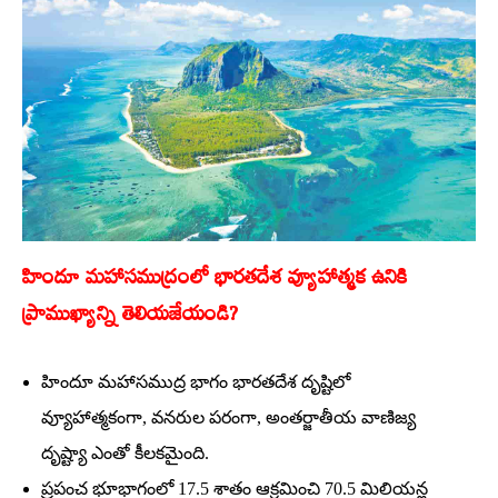
హిందూ మహాసముద్రంలో భారతదేశ వ్యూహాత్మక ఉనికి
ప్రాముఖ్యాన్ని తెలియజేయండి?
హిందూ మహాసముద్ర భాగం భారతదేశ దృష్టిలో
వ్యూహాత్మకంగా, వనరుల పరంగా, అంతర్జాతీయ వాణిజ్య
దృష్ట్యా ఎంతో కీలకమైంది.
ప్రపంచ భూభాగంలో 17.5 శాతం ఆక్రమించి 70.5 మిలియన్ల