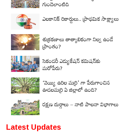
గుండెలాంటిది
ఎలకానిక్‌ రికార్డులు.. ప్రాథమిక సాక్ష్యాలు
శుక్రకణాలు తాత్కాలికంగా నిల్వ ఉండే
ప్రాంతం?
సెకండరీ ఎడ్యుకేషన్‌ కమిషన్‌కు
మరోపేరు?
‘వెయ్యి ఉరిల మర్రి’ గా పేరుగాంచిన
ఊడలమర్రి ఏ జిల్లాలో ఉంది?
రక్షణ దుర్గాలు – నాటి పాలనా విభాగాలు
Latest Updates