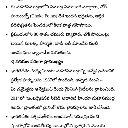
ఈ మహాసముద్రంలోని సముద్ర సమాచార మార్గాలు, చోక్‌
పాయింట్స్‌ (Choke Points) దేశ ఇంధన భద్రతను, ఆర్థిక
పరిపుష్టతను పెంచడంలో కీలక పాత్ర వహిస్తాయి.
ప్రపంచంలోని 80 శాతం చమురు వ్యాపారం చోక్‌ పాయింట్లు
అయిన మలక్క, హార్మోజ్‌, బాబ్‌-ఎల్‌-మాండేబ్‌ వంటి
జలసంధుల ద్వారానే జరుగుతుంది.
3) వనరుల పరంగా ప్రాముఖ్యం
భారతదేశం మధ్య హిందూ మహాసముద్రాన్ని అన్వేషించడానికి
ప్రత్యేక హక్కులను 1987లో పొందింది. అప్పటి నుంచి 4
మి.చ.మైళ్లను అన్వేషించి రెండు మైనింగ్‌ సైట్‌లను స్థాపించింది.
2014లో ‘ఇంటర్నేషనల్‌ సీబెడ్‌ అథారిటీ హిందూ మహాసముద్ర
శిఖరం’ ప్రాంతంలో మైనింగ్‌ కోసం లైసెన్సులను జారీ చేసింది.
భారతదేశం పశ్చిమతీరం, అండమాన్‌ సముద్రం వంటి
ప్రాంతాల్లోని ఖండతీరపు అంచుల్లో విస్తృతమైన చమురు-