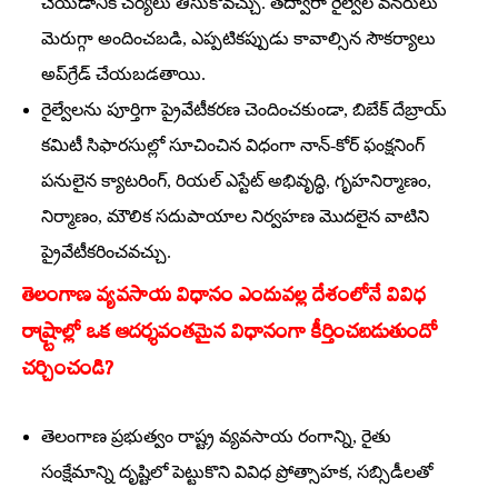
చేయడానికి చర్యలు తీసుకోవచ్చు. తద్వారా రైల్వేల వనరులు
మెరుగ్గా అందించబడి, ఎప్పటికప్పుడు కావాల్సిన సౌకర్యాలు
అప్‌గ్రేడ్‌ చేయబడతాయి.
రైల్వేలను పూర్తిగా ప్రైవేటీకరణ చెందించకుండా, బిబేక్‌ దేబ్రాయ్‌
కమిటీ సిఫారసుల్లో సూచించిన విధంగా నాన్‌-కోర్‌ ఫంక్షనింగ్‌
పనులైన క్యాటరింగ్‌, రియల్‌ ఎస్టేట్‌ అభివృద్ధి, గృహనిర్మాణం,
నిర్మాణం, మౌలిక సదుపాయాల నిర్వహణ మొదలైన వాటిని
ప్రైవేటీకరించవచ్చు.
తెలంగాణ వ్యవసాయ విధానం ఎందువల్ల దేశంలోనే వివిధ
రాష్ర్టాల్లో ఒక ఆదర్శవంతమైన విధానంగా కీర్తించబడుతుందో
చర్చించండి?
తెలంగాణ ప్రభుత్వం రాష్ట్ర వ్యవసాయ రంగాన్ని, రైతు
సంక్షేమాన్ని దృష్టిలో పెట్టుకొని వివిధ ప్రోత్సాహక, సబ్సిడీలతో