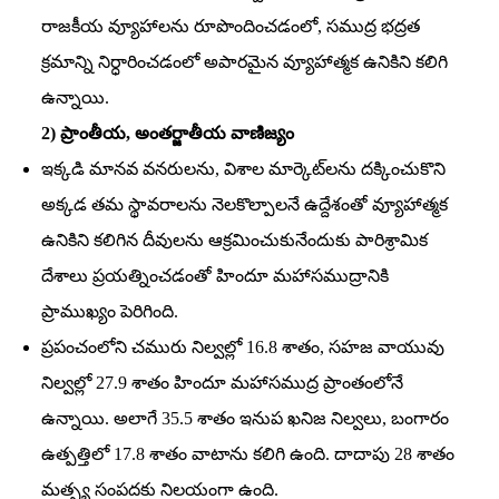
రాజకీయ వ్యూహాలను రూపొందించడంలో, సముద్ర భద్రత
క్రమాన్ని నిర్ధారించడంలో అపారమైన వ్యూహాత్మక ఉనికిని కలిగి
ఉన్నాయి.
2) ప్రాంతీయ, అంతర్జాతీయ వాణిజ్యం
ఇక్కడి మానవ వనరులను, విశాల మార్కెట్‌లను దక్కించుకొని
అక్కడ తమ స్థావరాలను నెలకొల్పాలనే ఉద్దేశంతో వ్యూహాత్మక
ఉనికిని కలిగిన దీవులను ఆక్రమించుకునేందుకు పారిశ్రామిక
దేశాలు ప్రయత్నించడంతో హిందూ మహాసముద్రానికి
ప్రాముఖ్యం పెరిగింది.
ప్రపంచంలోని చమురు నిల్వల్లో 16.8 శాతం, సహజ వాయువు
నిల్వల్లో 27.9 శాతం హిందూ మహాసముద్ర ప్రాంతంలోనే
ఉన్నాయి. అలాగే 35.5 శాతం ఇనుప ఖనిజ నిల్వలు, బంగారం
ఉత్పత్తిలో 17.8 శాతం వాటాను కలిగి ఉంది. దాదాపు 28 శాతం
మత్స్య సంపదకు నిలయంగా ఉంది.