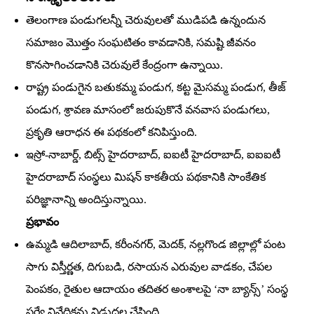
తెలంగాణ పండుగలన్నీ చెరువులతో ముడిపడి ఉన్నందున
సమాజం మొత్తం సంఘటితం కావడానికి, సమష్టి జీవనం
కొనసాగించడానికి చెరువులే కేంద్రంగా ఉన్నాయి.
రాష్ట్ర పండుగైన బతుకమ్మ పండుగ, కట్ట మైసమ్మ పండుగ, తీజ్‌
పండుగ, శ్రావణ మాసంలో జరుపుకొనే వనవాస పండుగలు,
ప్రకృతి ఆరాధన ఈ పథకంలో కనిపిస్తుంది.
ఇస్రో-నాబార్డ్‌, బిట్స్‌ హైదరాబాద్‌, ఐఐటీ హైదరాబాద్‌, ఐఐఐటీ
హైదరాబాద్‌ సంస్థలు మిషన్‌ కాకతీయ పథకానికి సాంకేతిక
పరిజ్ఞానాన్ని అందిస్తున్నాయి.
ప్రభావం
ఉమ్మడి ఆదిలాబాద్‌, కరీంనగర్‌, మెదక్‌, నల్లగొండ జిల్లాల్లో పంట
సాగు విస్తీర్ణత, దిగుబడి, రసాయన ఎరువుల వాడకం, చేపల
పెంపకం, రైతుల ఆదాయం తదితర అంశాలపై ‘నా బ్యాన్స్‌’ సంస్థ
సర్వే నివేదికను విడుదల చేసింది.