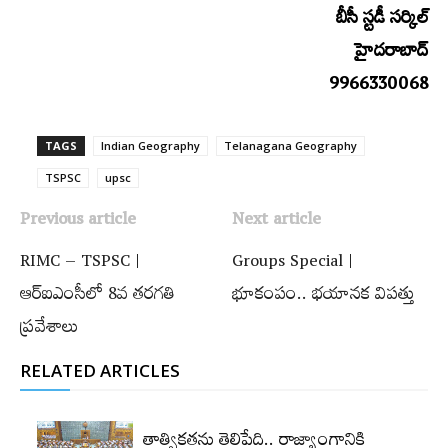
బీసీ స్టడీ సర్కిల్
హైదరాబాద్
9966330068
TAGS
Indian Geography
Telanagana Geography
TSPSC
upsc
Previous article
Next article
RIMC – TSPSC |
Groups Special |
ఆర్‌ఐఎంసీలో 8వ తరగతి
భూకంపం.. భయానక విపత్తు
ప్రవేశాలు
RELATED ARTICLES
తాత్వికతను తెలిపేది.. రాజ్యాంగానికి