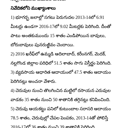
నివేదికలోని ముఖ్యాంశాలు
1) భూగర్భ జలాల్లో సగటు పెరుగుదల 2013-14లో 6.91
మీటర్లు ఉండగా 2016-17లో 9.02 మీటర్లకు పెరిగింది. దీంతో
పాటు అంతకుముందు 15 శాతం ఎండిపోయిన బావులు,
బోరుబావులు పునరుజ్జీవం చెందాయి.
2) 2016 ఖరీఫ్‌లో ఉమ్మడి ఆదిలాబాద్‌, కరీంనగర్‌, మెదక్‌,
నల్లగొండ జిల్లాల పరిధిలో 51.5 శాతం సాగు విస్తీర్ణం పెరిగింది.
3) వ్యవసాయ ఆధారిత ఆదాయంలో 47.5 శాతం ఆదాయం
పెరిగినట్లు అంచనా వేశారు.
4) చెరువుల నుంచి తొలగించిన మట్టిలో రసాయన ఎరువుల
వాడకం 35 శాతం నుంచి 50 శాతానికి తగ్గినట్లు కనిపించింది.
5) చెరువు ఆయకట్టు పనిలో కుటుంబాల సరాసరి ఆదాయం
78.5 శాతం, చెరువుల్లో చేపల పెంపకం, 2013-14తో పోలిస్తే
2016-17లో 36 శాతం నుంచి 39 శాతానికి పెరిగింది.