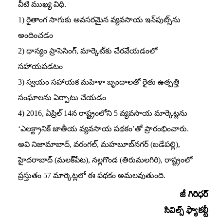
వీటి ముఖ్య విధి.
1) రైతాంగ సాగుకు అవసరమైన వ్యవసాయ ఇన్‌పుట్స్‌ను
అందించడం
2) ధాన్యం ప్రాసెసింగ్‌, మార్కెట్‌కు చేరవేయడంలో
సహాయపడటం
3) స్వయం సహాయక మహిళా బృందాలతో రైతు ఉత్పత్తి
సంఘాలను ఏర్పాటు చేయడం
4) 2016, ఏప్రిల్‌ 14న రాష్ట్రంలోని 5 వ్యవసాయ మార్కెట్లను
‘ఎలక్ట్రానిక్‌ జాతీయ వ్యవసాయ పథకం’తో ప్రారంభించారు.
అవి నిజామాబాద్‌, వరంగల్‌, మహబూబ్‌నగర్‌ (బడేపల్లి),
హైదరాబాద్‌ (మలక్‌పేట), నల్లగొండ (తిరుమలగిరి), రాష్ట్రంలో
ప్రస్తుతం 57 మార్కెట్లలో ఈ పథకం అమలవుతుంది.
జీ గిరిధర్
సివిల్స్ ఫ్యాకల్టీ