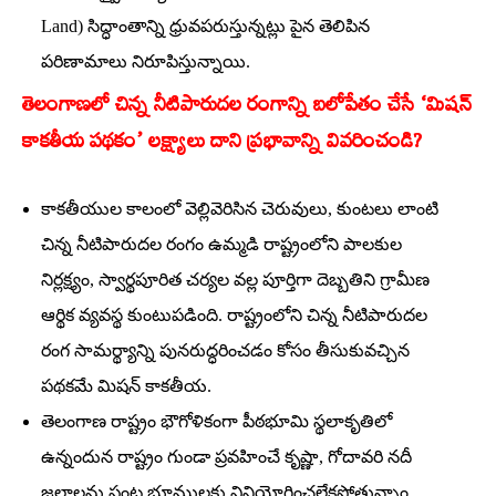
Land) సిద్ధాంతాన్ని ధ్రువపరుస్తున్నట్లు పైన తెలిపిన
పరిణామాలు నిరూపిస్తున్నాయి.
తెలంగాణలో చిన్న నీటిపారుదల రంగాన్ని బలోపేతం చేసే ‘మిషన్‌
కాకతీయ పథకం’ లక్ష్యాలు దాని ప్రభావాన్ని వివరించండి?
కాకతీయుల కాలంలో వెల్లివెరిసిన చెరువులు, కుంటలు లాంటి
చిన్న నీటిపారుదల రంగం ఉమ్మడి రాష్ట్రంలోని పాలకుల
నిర్లక్ష్యం, స్వార్థపూరిత చర్యల వల్ల పూర్తిగా దెబ్బతిని గ్రామీణ
ఆర్థిక వ్యవస్థ కుంటుపడింది. రాష్ట్రంలోని చిన్న నీటిపారుదల
రంగ సామర్థ్యాన్ని పునరుద్ధరించడం కోసం తీసుకువచ్చిన
పథకమే మిషన్‌ కాకతీయ.
తెలంగాణ రాష్ట్రం భౌగోళికంగా పీఠభూమి స్థలాకృతిలో
ఉన్నందున రాష్ట్రం గుండా ప్రవహించే కృష్ణా, గోదావరి నదీ
జలాలను పంట భూములకు వినియోగించలేకపోతున్నాం.