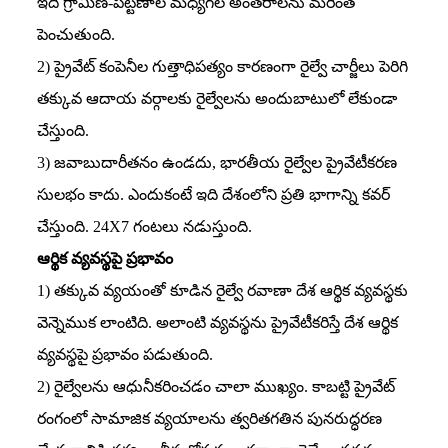
ఇది గ్రామీణ-పట్టణాల మధ్యగల అంతరాలను మరింత
పెంచుతుంది.
2) ప్రైవేట్‌ కంపెనీల గుత్తాధిపత్యం కారణంగా రైల్వే చార్జీలు పెరిగి
తక్కువ ఆదాయ వర్గాలకు రైల్వేలను అందుబాటులో లేకుండా
చేస్తుంది.
3) జవాబుదారీతనం ఉండదు, భారతీయ రైల్వేల ప్రైవేటీకరణ
సులభం కాదు. ఎందుకంటే ఇది దేశంలోని ప్రతి భాగాన్ని కవర్‌
చేస్తుంది. 24X7 గంటలు నడుస్తుంది.
ఆర్థిక వ్యవస్థపై ప్రభావం
1) తక్కువ వ్యయంతో కూడిన రైల్వే రవాణా దేశ ఆర్థిక వ్యవస్థకు
వెన్నెముక లాంటిది. అలాంటి వ్యవస్థను ప్రైవేటీకరిస్తే దేశ ఆర్థిక
వ్యవస్థపై ప్రభావం పడుతుంది.
2) రైల్వేలను ఆధునీకరించడం చాలా ముఖ్యం. కాబట్టి ప్రైవేట్‌
రంగంలో సామాజిక వ్యయాలను త్వరితగతిన పునరుద్ధరణ