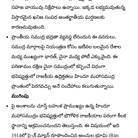
సహజ వాయువు నిక్షేపాలు ఉన్నాయి. ఇక్కడ లభ్యమవుతున్న
విస్తారమైన ఖనిజ సంపద అంతర్జాతీయ ఘర్షణలకు
కారణమవుతుంది.
ప్రాంతీయ సముద్ర భద్రతా వ్యవస్థ లేనందున ఈ వనరులు,
సముద్ర మార్గాలపై నియంత్రణ కోసం ఇటీవల బలమైన దేశాల
మధ్య ముఖ్యంగా భారత్‌, చైనా మధ్య పోటీ ఎక్కువైంది. ఈ
పరిణామం దక్షిణ చైనా సముద్రంలో కన్పించే విధంగా
భవిష్యత్తులో రాజకీయ ఉద్రిక్తతలు హిందూ మహాసముద్ర
ప్రాంతంలో పెరగవచ్చు అనే సందేహాలు కలుగుతున్నాయి.
ముగింపు
పై అంశాలను చూస్తే బహుళ ప్రాముఖ్యం ఉన్న హిందూ
మహాసముద్రం భవిష్యత్తులో భౌగోళిక రాజకీయాల పరంగా కీలక
స్థానాన్ని ఆక్రమించనుందని తెలుస్తుంది. ఈ విషయంలో ఇది
1914లో స్పైక్‌ మ్యాన్‌ రూపొందించిన అంచుల భూమి (Rim