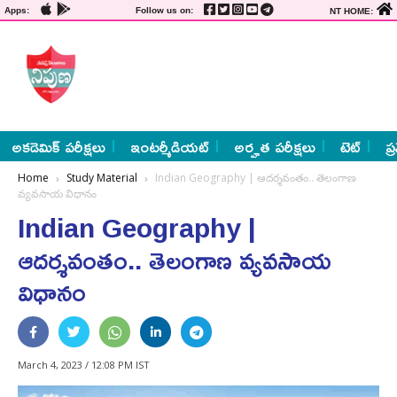
Apps:
Follow us on:
NT HOME:
అకడెమిక్ పరీక్షలు
ఇంటర్మీడియట్
అర్హత పరీక్షలు
టెట్
ప్
Home
Study Material
Indian Geography | ఆదర్శవంతం.. తెలంగాణ
వ్యవసాయ విధానం
Indian Geography |
ఆదర్శవంతం.. తెలంగాణ వ్యవసాయ
విధానం
March 4, 2023 / 12:08 PM IST