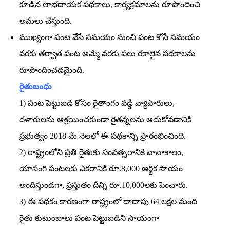
కూడిన లాభదాయక పథకాలు, కార్యక్రమాలను రూపొందించి
అమలు చేస్తుంది.
ముఖ్యంగా పంట వేసే సమయం నుంచి పంట కోసే సమయం
వరకు తర్వాత పంట అమ్మే వరకు పలు రకాలైన పథకాలను
రూపొందించడమైంది.
రైతుబంధు
1) పంట పెట్టుబడి కోసం రైతాంగం వడ్డీ వ్యాపారులు,
దళారులను ఆశ్రయించకుండా రైతన్నలను ఆదుకోవడానికి
ప్రభుత్వం 2018 మే నెలలో ఈ పథకాన్ని ప్రారంభించింది.
2) రాష్ట్రంలోని ప్రతి రైతుకు సంవత్సరానికి వానాకాలం,
యాసంగి పంటలకు ఎకరానికి రూ.8,000 ఆర్థిక సాయం
అందిస్తుండగా, ప్రస్తుతం దీన్ని రూ.10,000లకు పెంచారు.
3) ఈ పథకం కారణంగా రాష్ట్రంలో దాదాపు 64 లక్షల మంది
రైతు కుటుంబాలు పంట పెట్టుబడిని సాయంగా