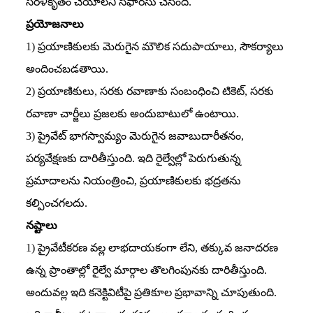
సరళీకృతం చేయాలని సిఫారసు చేసింది.
ప్రయోజనాలు
1) ప్రయాణికులకు మెరుగైన మౌలిక సదుపాయాలు, సౌకర్యాలు
అందించబడతాయి.
2) ప్రయాణికులు, సరకు రవాణాకు సంబంధించి టికెట్‌, సరకు
రవాణా చార్జీలు ప్రజలకు అందుబాటులో ఉంటాయి.
3) ప్రైవేట్‌ భాగస్వామ్యం మెరుగైన జవాబుదారీతనం,
పర్యవేక్షణకు దారితీస్తుంది. ఇది రైల్వేల్లో పెరుగుతున్న
ప్రమాదాలను నియంత్రించి, ప్రయాణికులకు భద్రతను
కల్పించగలదు.
నష్టాలు
1) ప్రైవేటీకరణ వల్ల లాభదాయకంగా లేని, తక్కువ జనాదరణ
ఉన్న ప్రాంతాల్లో రైల్వే మార్గాల తొలగింపునకు దారితీస్తుంది.
అందువల్ల ఇది కనెక్టివిటీపై ప్రతికూల ప్రభావాన్ని చూపుతుంది.