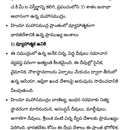
చ.కి.మీ.ల విస్తీర్ణాన్ని కలిగి, ప్రపంచంలోని 35 శాతం జనాభా
ఆవాసంగా ఉన్న మహాసముద్రం.
హిందూ మహాసముద్ర ప్రాంతంలో వ్యూహాత్మకంగా
భారతదేశానికి ఉన్న ప్రాముఖ్య అంశాలు
1) వ్యూహాత్మక ఉనికి
ఈ సముద్రంలో ఉన్న అనేక చిన్న, పెద్ద దీవులు సమాచార
వ్యవస్థ పరంగా అత్యంత కీలకమైంది. ఈ దీవుల్లో సైనిక,
వైమానిక, నౌకాస్థావరాలను ఏర్పాటు చేయడం ద్వారా తీరంలో
ఉన్న ఆసియా, ఆఫ్రికా ఖండ దేశాలపై అదుపును సాధించడానికి
వీలవుతుంది.
హిందూ మహాసముద్రం వాణిజ్య, ఇంధన సరఫరాకు నిత్య
స్థావరంగా మారినందున, అసంప్షన్‌ దీవులు, మాల్దీవులు,
అగాలెగా దీవులు, శ్రీలంక వంటి చిన్న ద్వీప దేశాలకు ప్రాముఖ్యం
పెరిగింది. భారతదేశం కోసం ఈ ద్వీప దేశాలు ఈ ప్రాంత భౌగోళిక,