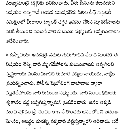
ముఖ్యమంత్రి దగ్గరకు పిలిపించారు. వీరు సీఎంను కలుసుకుని
విషయం చెప్పగానే ఆయన కమిషనర్‌ను పిలిచి చీఫ్‌ సెక్రటరీ
సమక్షంలో మీరాలం ట్యాంక్‌ దగ్గర ఖననం చేసిన మృతదేహలను
వెలికి తీయించి వెంటనే వారి కుటుంబ సభ్యులకు అప్పగించాలని
ఆదేశించారు.
# ఉస్మానియా ఆసుపత్రి ఎదుట గుమిగూడిన వేలాది మందికి ఈ
విషయం చెప్పి వారి మృతదేహాలను కుటుంబాలకు అప్పగించి
స్వస్థలాలకు పంపించడానికి కుమారి పద్మజానాయుడు, వాఘ్రీ
ప్రయత్నించారు. పోలీసు పెట్రోలింగ్‌ వాహనాల ద్వారా
మృతదేహాలను వారి కుటుంబ సభ్యులకు, వారి సంబంధీకులకు
శ్మశానం వద్ద అప్పగిస్తున్నామని ప్రకటించారు. జనం అక్కడి
నుంచి వెళ్లడం ప్రారంభం కాగానే కొందరు జనంలోంచి ఇదంతా
మోసం, అబద్ధం మనల్ని పక్కదారి పట్టిస్తున్నారని అరిచారు. అదే