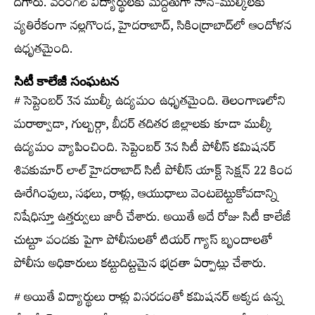
దిగారు. వరంగల్‌ విద్యార్థులకు మద్దతుగా నాన్‌-ముల్కీలకు
వ్యతిరేకంగా నల్లగొండ, హైదరాబాద్‌, సికింద్రాబాద్‌లో ఆందోళన
ఉధృతమైంది.
సిటీ కాలేజీ సంఘటన
# సెప్టెంబర్‌ 3న ముల్కీ ఉద్యమం ఉధృతమైంది. తెలంగాణలోని
మరాఠ్వాడా, గుల్బర్గా, బీదర్‌ తదితర జిల్లాలకు కూడా ముల్కీ
ఉద్యమం వ్యాపించింది. సెప్టెంబర్‌ 3న సిటీ పోలీస్ కమిషనర్‌
శివకుమార్‌ లాల్‌ హైదరాబాద్‌ సిటీ పోలీస్ యాక్ట్ సెక్షన్‌ 22 కింద
ఊరేగింపులు, సభలు, రాళ్లు, ఆయుధాలు వెంటబెట్టుకోవడాన్ని
నిషేధిస్తూ ఉత్తర్వులు జారీ చేశారు. అయితే అదే రోజు సిటీ కాలేజీ
చుట్టూ వందకు పైగా పోలీసులతో టియర్‌ గ్యాస్ బృందాలతో
పోలీసు అధికారులు కట్టుదిట్టమైన భద్రతా ఏర్పాట్లు చేశారు.
# అయితే విద్యార్థులు రాళ్లు విసరడంతో కమిషనర్‌ అక్కడ ఉన్న