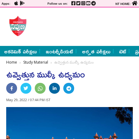
Apps:
Follow us on:
NT HOME:
అకడెమిక్ పరీక్షలు
ఇంటర్మీడియట్
అర్హత పరీక్షలు
టెట్
ప్
Home
Study Material
ఉవ్వెత్తున ముల్కీ ఉద్యమం
ఉవ్వెత్తున ముల్కీ ఉద్యమం
May 29, 2022 / 07:44 PM IST