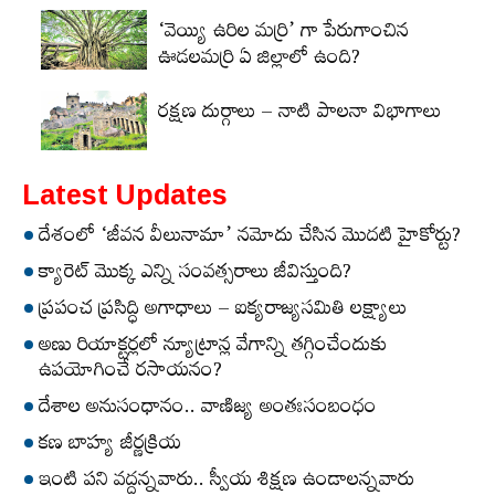
‘వెయ్యి ఉరిల మర్రి’ గా పేరుగాంచిన
ఊడలమర్రి ఏ జిల్లాలో ఉంది?
రక్షణ దుర్గాలు – నాటి పాలనా విభాగాలు
Latest Updates
దేశంలో ‘జీవన వీలునామా’ నమోదు చేసిన మొదటి హైకోర్టు?
క్యారెట్‌ మొక్క ఎన్ని సంవత్సరాలు జీవిస్తుంది?
ప్రపంచ ప్రసిద్ధి అగాధాలు – ఐక్యరాజ్యసమితి లక్ష్యాలు
అణు రియాక్టర్లలో న్యూట్రాన్ల వేగాన్ని తగ్గించేందుకు
ఉపయోగించే రసాయనం?
దేశాల అనుసంధానం.. వాణిజ్య అంతఃసంబంధం
కణ బాహ్య జీర్ణక్రియ
ఇంటి పని వద్దన్నవారు.. స్వీయ శిక్షణ ఉండాలన్నవారు