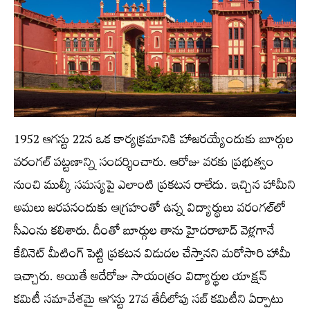
1952 ఆగస్టు 22న ఒక కార్యక్రమానికి హాజరయ్యేందుకు బూర్గుల
వరంగల్‌ పట్టణాన్ని సందర్శించారు. ఆరోజు వరకు ప్రభుత్వం
నుంచి ముల్కీ సమస్యపై ఎలాంటి ప్రకటన రాలేదు. ఇచ్చిన హామీని
అమలు జరపనందుకు ఆగ్రహంతో ఉన్న విద్యార్థులు వరంగల్‌లో
సీఎంను కలిశారు. దీంతో బూర్గుల తాను హైదరాబాద్‌ వెళ్లగానే
కేబినెట్‌ మీటింగ్‌ పెట్టి ప్రకటన విడుదల చేస్తానని మరోసారి హామీ
ఇచ్చారు. అయితే అదేరోజు సాయంత్రం విద్యార్థుల యాక్షన్‌
కమిటీ సమావేశమై ఆగస్టు 27వ తేదీలోపు సబ్‌ కమిటీని ఏర్పాటు