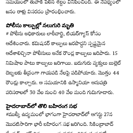
సమయంలో తుపాకీ పేలిన శబ్దం వినిపించింది. ఈ నేపథ్యంలో
జనం రాళ్లు విసరడం ప్రారంభించారు.
పోలీసు కాల్పుల్లో నలుగురి మృతి
# పోలీసు అధికారులు లాఠీచార్జి, టియర్‌గ్యాస్ కోసం
ఆదేశించారు. కమిషనర్‌ కాల్పులు జరపొద్దని స్పష్టమైన
ఆదేశాలిచ్చినా పోలీసులు అనేక రౌండ్ల కాల్పులు జరిపారు. 15
నిమిషాల పాటు కాల్పులు జరిగాయి. ఐదుగురు వ్యక్తులు బుల్లెట్‌
దెబ్బలకు తీవ్రంగా గాయపడి నేలపై పడిపోయారు. మొత్తం 44
రౌండ్లు కాల్చారు. ఆ సమయానికి ఉస్మానియా ఆసుపత్రి
పరిసరాలలో 30 వేల నుంచి 40 వేల మంది గుమిగూడారు.
హైదరాబాద్‌లో తొలి బహిరంగ సభ
#ముల్కీ ఉద్యమంలో భాగంగా హైదరాబాద్‌లో ఆగస్టు 27న
మొదటిసారిగా భారీ బహిరంగ సభ జరిగింది. సికింద్రాబాద్‌