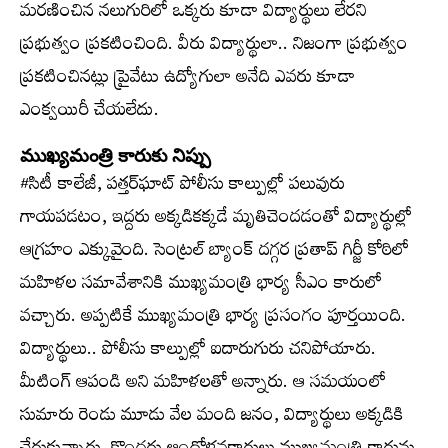
మరణించిన నలుగురిలో ఒక్కరు కూడా విద్యార్థులు లేరని
ప్రభుత్వం ప్రకటించింది. వీరు విద్యార్థులా.. నిజంగా ప్రభుత్వం
ప్రకటించినట్లు ప్రైవేటు ఉద్యోగులా అనేది ఎవరు కూడా
ఎంక్వయిరీ చేయలేదు.
ముఖ్యమంత్రి కారుకు నిప్పు
#సిటీ కాలేజీ, పత్తర్‌ఘాట్‌ పోలీసు కాల్పుల్లో పలువురు
గాయపడటం, ఇద్దరు అక్కడికక్కడే మృతిచెందడంతో విద్యార్థుల్లో
ఆగ్రహం ఎక్కువైంది. సెంట్రల్‌ బ్యాంక్‌ దగ్గర ప్రతాప్‌ గిర్జీ కోఠిలో
మహిళల సమావేశానికి ముఖ్యమంత్రి భార్య సీఎం కారులో
వచ్చారు. అప్పటికే ముఖ్యమంత్రి భార్య ప్రసంగం పూర్తయింది.
విద్యార్థులు.. పోలీసు కాల్పుల్లో ఐదారుగురు చనిపోయారు.
మీటింగ్‌ ఆపండి అని మహిళలతో అన్నారు. ఆ సమయంలో
సుమారు రెండు మూడు వేల మంది జనం, విద్యార్థులు అక్కడికి