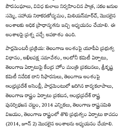
పౌరసంఘాలు, వివిధ కులాలు నిర్వహించిన పాత్ర, సకల జనుల
సమ్మె, సహాయ నిరాకరణోద్యమం, మిలియన్‌మార్చ్‍, మొదలైన
అంశాలకు అధిక ప్రాధాన్యతను ఇచ్చి అధ్యయనం చేయాలి. ఈ
అంశాలపై ప్రశ్న వచ్చే అవకాశం ఉంది.
పార్లమెంటరీ ప్రక్రియ: తెలంగాణ అంశంపై యూపీఏ ప్రభుత్వ
విధానం, అఖిలపక్ష సమావేశం, ఆంటోనీ కమిటీ ఏర్పాటు,
తెలంగాణ ఏర్పాటుపై కేంద్ర హోం మంత్రి ప్రకటనలు, శ్రీకృష్ణ
కమిటీ నివేదిక దాని సిఫారసులు, తెలంగాణ అంశంపై
ఆంధ్రప్రదేశ్‌ అసెంబ్లీ, పార్లమెంటులో జరిగిన కార్యకలాపాలు,
తెలంగాణ రాష్ట్రం ఏర్పాటు ప్రకటన, ఆంధ్రప్రదేశ్‌ రాష్ట్ర
పునర్విభజన చట్టం, 2014 ఎన్నికలు, తెలంగాణ రాష్ట్రసమితి
విజయం, తెలంగాణ రాష్ట్రంలో తొలి ప్రభుత్వం ఏర్పాటు కావడం
(2014, జూన్‌ 2) మొదలైన అంశాలను అధ్యయనం చేయాలి.