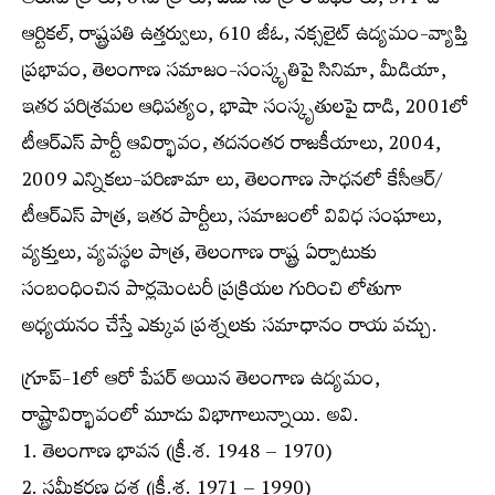
ఆరుసూత్రాలు, 8 సూత్రాలు, ఐదు సూత్రాల పథకాలు, 371-డీ
ఆర్టికల్‌, రాష్ట్రపతి ఉత్తర్వులు, 610 జీఓ, నక్సలైట్‌ ఉద్యమం-వ్యాప్తి
ప్రభావం, తెలంగాణ సమాజం-సంస్కృతిపై సినిమా, మీడియా,
ఇతర పరిశ్రమల ఆధిపత్యం, భాషా సంస్కృతులపై దాడి, 2001లో
టీఆర్‌ఎస్ పార్టీ ఆవిర్భావం, తదనంతర రాజకీయాలు, 2004,
2009 ఎన్నికలు-పరిణామా లు, తెలంగాణ సాధనలో కేసీఆర్‌/
టీఆర్‌ఎస్ పాత్ర, ఇతర పార్టీలు, సమాజంలో వివిధ సంఘాలు,
వ్యక్తులు, వ్యవస్థల పాత్ర, తెలంగాణ రాష్ట్ర ఏర్పాటుకు
సంబంధించిన పార్లమెంటరీ ప్రక్రియల గురించి లోతుగా
అధ్యయనం చేస్తే ఎక్కువ ప్రశ్నలకు సమాధానం రాయ వచ్చు.
గ్రూప్‌-1లో ఆరో పేపర్‌ అయిన తెలంగాణ ఉద్యమం,
రాష్ట్రావిర్భావంలో మూడు విభాగాలున్నాయి. అవి.
1. తెలంగాణ భావన (క్రీ.శ. 1948 – 1970)
2. సమీకరణ దశ (క్రీ.శ. 1971 – 1990)