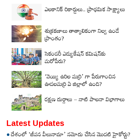
ఎలకానిక్‌ రికార్డులు.. ప్రాథమిక సాక్ష్యాలు
శుక్రకణాలు తాత్కాలికంగా నిల్వ ఉండే
ప్రాంతం?
సెకండరీ ఎడ్యుకేషన్‌ కమిషన్‌కు
మరోపేరు?
‘వెయ్యి ఉరిల మర్రి’ గా పేరుగాంచిన
ఊడలమర్రి ఏ జిల్లాలో ఉంది?
రక్షణ దుర్గాలు – నాటి పాలనా విభాగాలు
Latest Updates
దేశంలో ‘జీవన వీలునామా’ నమోదు చేసిన మొదటి హైకోర్టు?