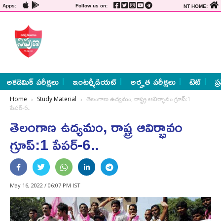
Apps:
Follow us on:
NT HOME:
అకడెమిక్ పరీక్షలు
ఇంటర్మీడియట్
అర్హత పరీక్షలు
టెట్
ప్
Home
Study Material
తెలంగాణ ఉద్యమం, రాష్ట్ర ఆవిర్భావం గ్రూప్‌:1
పేపర్‌-6..
తెలంగాణ ఉద్యమం, రాష్ట్ర ఆవిర్భావం
గ్రూప్‌:1 పేపర్‌-6..
May 16, 2022 / 06:07 PM IST