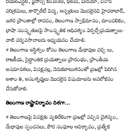
రియల్‌ఎస్టేట్‌, ఫైనాన్స్​‍ కంపెనీలు, ఫిల్మ్‍, మీడియా, వినోద
పరిశ్రమలు, కార్పొరేట్‌ విద్య, ఆస్పత్రులు మొదలైనవి హైదరాబాద్‌,
ఇతర ప్రాంతాల్లో రావడం, తెలంగాణ స్వాభిమానం, మాండలికం,
భాషా సంస్కృతులపై సాంస్కృతిక ఆధిపత్యం ఏర్పర్చేప్రయత్నాలు-
వాటి పర్యవసానాలను అధ్యయనం చేయాలి.
# తెలంగాణ అస్థిత్వం కోసం తెలంగాణ మేధావుల చర్చ లు,
రాజకీయ, సైద్ధాంతిక ప్రయత్నాలు ప్రారంభం, ప్రాంతీయ
అసమానతలు, వివక్షవల్ల, వెనుకబాటుతనంతో ప్రజల్లో పెరిగిన
అశాం తి, అసంతృప్తులు మొదలైన విషయాలను అవలోకనం
చేసుకోవాలి.
తెలంగాణ రాష్ట్రావిర్భావం దిశగా…
# తెలంగాణపై వివక్షకు వ్యతిరేకంగా ప్రజల్లో వచ్చిన చైతన్యం,
మేధావుల స్పందనలు, పౌర సంఘాల ఆవిర్బావం, ప్రత్యేక