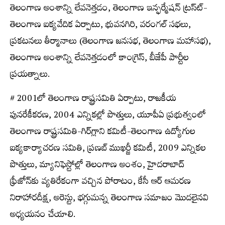
తెలంగాణ అంశాన్ని లేవనెత్తడం, తెలంగాణ ఇన్ఫర్మేషన్‌ ట్రస్ట్‍-
తెలంగాణ ఐక్యవేదిక ఏర్పాటు, భువనగిరి, వరంగల్‌ సభలు,
ప్రకటనలు తీర్మానాలు (తెలంగాణ జనసభ, తెలంగాణ మహాసభ),
తెలంగాణ అంశాన్ని లేవనెత్తడంలో కాంగ్రెస్, బీజేపీ పార్టీల
ప్రయత్నాలు.
# 2001లో తెలంగాణ రాష్ట్రసమితి ఏర్పాటు, రాజకీయ
పునరేకీకరణ, 2004 ఎన్నికల్లో పొత్తులు, యూపీఏ ప్రభుత్వంలో
తెలంగాణ రాష్ట్రసమితి-గిర్‌గ్లాని కమిటీ-తెలంగాణ ఉద్యోగుల
ఐక్యకార్యాచరణ సమితి, ప్రణబ్‌ ముఖర్జీ కమిటీ, 2009 ఎన్నికల
పొత్తులు, మ్యానిఫెస్టోల్లో తెలంగాణ అంశం, హైదరాబాద్‌
ఫ్రీజోన్‌కు వ్యతిరేకంగా వచ్చిన పోరాటం, కేసీ ఆర్‌ ఆమరణ
నిరాహారదీక్ష, అరెస్టు, భగ్గుమన్న తెలంగాణ సమాజం మొదలైనవి
అధ్యయనం చేయాలి.