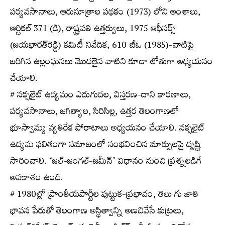
పర్యవసానాలు, ఆరుసూత్రాల పథకం (1973) లోని అంశాలు,
ఆర్టికల్‌ 371 (డి), రాష్ట్రపతి ఉత్తర్వులు, 1975 ఆఫీసర్స్​‍
(జయభారత్‌రెడ్డి) కమిటీ నివేదిక, 610 జీఓ (1985)-వాటిపై
జరిగిన ఉల్లంఘనలు మొదలైన వాటిని కూడా లోతుగా అధ్యయనం
చేయాలి.
# నక్సలైట్‌ ఉద్యమం ఎదుగుదల, విస్తరణ-దాని కారణాలు,
పర్యవసానాలు, జగిత్యాల, సిరిసిల్ల, ఉత్తర తెలంగాణలో
భూస్వామ్య వ్యతిరేక పోరాటాలు అధ్యయనం చేయాలి. నక్సలైట్‌
ఉద్యమ ఫలితంగా సమాజంలో సంభవించిన మార్పులపై దృష్టి
సారించాలి. ‘జల్‌-జంగల్‌-జమీన్‌’ విధానం నుంచి ప్రశ్నలడిగే
అవకాశం ఉంది.
# 1980ల్లో ప్రాంతీయపార్టీల పుట్టుక-ప్రభావం, తెలు గు జాతి
భావన పేరుతో తెలంగాణ అస్థిత్వాన్ని అణచివేసే కుట్రలు,