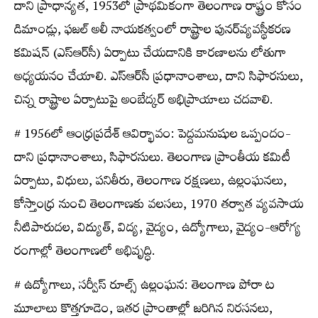
దాని ప్రాధాన్యత, 1953లో ప్రాథమికంగా తెలంగాణ రాష్ట్రం కోసం
డిమాండ్లు, ఫజల్‌ అలీ నాయకత్వంలో రాష్ట్రాల పునర్‌వ్యవస్థీకరణ
కమిషన్‌ (ఎస్ఆర్‌సీ) ఏర్పాటు చేయడానికి కారణాలను లోతుగా
అధ్యయనం చేయాలి. ఎస్ఆర్‌సీ ప్రధానాంశాలు, దాని సిఫారసులు,
చిన్న రాష్ట్రాల ఏర్పాటుపై అంబేద్కర్‌ అభిప్రాయాలు చదవాలి.
# 1956లో ఆంధ్రప్రదేశ్‌ ఆవిర్భావం: పెద్దమనుషుల ఒప్పందం-
దాని ప్రధానాంశాలు, సిఫారసులు. తెలంగాణ ప్రాంతీయ కమిటీ
ఏర్పాటు, విధులు, పనితీరు, తెలంగాణ రక్షణలు, ఉల్లంఘనలు,
కోస్తాంధ్ర నుంచి తెలంగాణకు వలసలు, 1970 తర్వాత వ్యవసాయ
నీటిపారుదల, విద్యుత్‌, విద్య, వైద్యం, ఉద్యోగాలు, వైద్యం-ఆరోగ్య
రంగాల్లో తెలంగాణలో అభివృద్ధి.
# ఉద్యోగాలు, సర్వీస్ రూల్స్​‍ ఉల్లంఘన: తెలంగాణ పోరా ట
మూలాలు కొత్తగూడెం, ఇతర ప్రాంతాల్లో జరిగిన నిరసనలు,