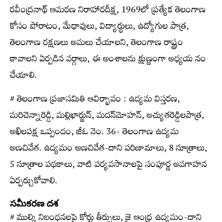
రవీంద్రనాథ్‌ ఆమరణ నిరాహారదీక్ష, 1969లో ప్రత్యేక తెలంగాణ
కోసం పోరాటం, మేధావులు, విద్యార్థులు, ఉద్యోగుల పాత్ర,
తెలంగాణ రక్షణలు అమలు చేయాలని, తెలంగాణ రాష్ట్రం
కావాలని ఏర్పడిన వర్గాలు, ఈ అంశాలను క్షుణ్ణంగా అధ్యయ నం
చేయాలి.
# తెలంగాణ ప్రజాసమితి ఆవిర్భావం : ఉద్యమ విస్తరణ,
మరిచెన్నారెడ్డి, మల్లిఖార్జున్‌, మదన్‌మోహన్‌, అచ్యుతరెడ్డిలపాత్ర,
అఖిలపక్ష ఒప్పందం, జీఓ నెం. 36- తెలంగాణ ఉద్యమ
అణచివేత. ఉద్యమం అణచివేత-దాని పరిణామాలు, 8 సూత్రాలు,
5 సూత్రాల పథకాలు, వాటి పర్యవసానాలపై సంపూర్ణ అవగాహన
ఏర్పర్చుకోవాలి.
సమీకరణ దశ
# ముల్కి నిబంధనలపై కోర్టు తీర్పులు, జై ఆంధ్ర ఉద్యమం-దాని