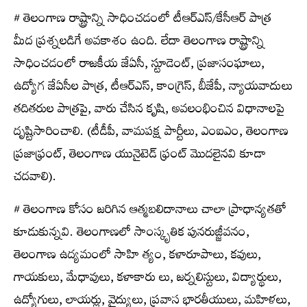
# తెలంగాణ రాష్ట్రాన్ని సాధించడంలో టీఆర్‌ఎస్/కేసీఆర్‌ పాత్ర
మీద ప్రశ్నలడిగే అవకాశం ఉంది. లేదా తెలంగాణ రాష్ట్రాన్ని
సాధించడంలో రాజకీయ జేఏసీ, స్టూడెంట్‌, ప్రజాసంఘాలు,
ఉద్యోగ జేఏసీల పాత్ర, టీఆర్‌ఎస్, కాంగ్రెస్, బీజేపీ, న్యాయవాదులు
తదితరుల పాత్రపై, వారు చేసిన కృషి, అవలంభించిన విధానాలపై
దృష్టిసారించాలి. (టీడీపీ, వామపక్ష పార్టీలు, ఎంఐఎం, తెలంగాణ
ప్రజాఫ్రంట్‌, తెలంగాణ యునైటెడ్‌ ఫ్రంట్‌ మొదలైనవి కూడా
చదవాలి).
# తెలంగాణ కోసం జరిగిన ఆత్మబలిదానాలు చాలా ప్రాధాన్యతతో
కూడుకున్నవి. తెలంగాణలో సాంస్కృతిక పునరుజ్జీవనం,
తెలంగాణ ఉద్యమంలో సాహి త్యం, కళారూపాలు, కవులు,
గాయకులు, మేధావులు, కళాకారు లు, జర్నలిస్టులు, విద్యార్థులు,
ఉద్యోగులు, లాయర్లు, వైద్యులు, ప్రవాస భారతీయులు, మహిళలు,