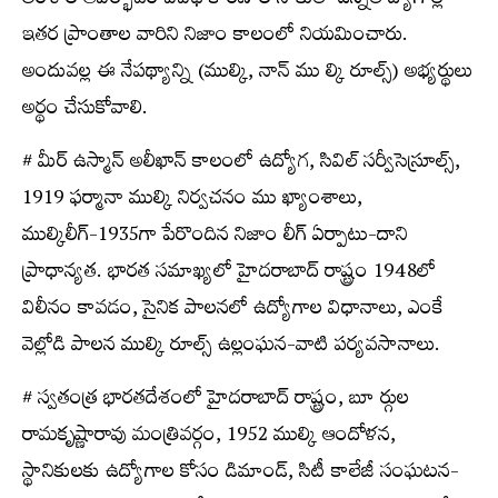
అంశాల ఆవిర్భావం వివిధ కారణాల సాకుతో ఉన్నతోద్యోగాల్లో
ఇతర ప్రాంతాల వారిని నిజాం కాలంలో నియమించారు.
అందువల్ల ఈ నేపథ్యాన్ని (ముల్కి, నాన్‌ ము ల్కి రూల్స్​‍) అభ్యర్థులు
అర్థం చేసుకోవాలి.
# మీర్‌ ఉస్మాన్‌ అలీఖాన్‌ కాలంలో ఉద్యోగ, సివిల్‌ సర్వీసెస్రూల్స్​‍,
1919 ఫర్మానా ముల్కి నిర్వచనం ము ఖ్యాంశాలు,
ముల్కిలీగ్‌-1935గా పేరొందిన నిజాం లీగ్‌ ఏర్పాటు-దాని
ప్రాధాన్యత. భారత సమాఖ్యలో హైదరాబాద్‌ రాష్ట్రం 1948లో
విలీనం కావడం, సైనిక పాలనలో ఉద్యోగాల విధానాలు, ఎంకే
వెల్లోడి పాలన ముల్కి రూల్స్​‍ ఉల్లంఘన-వాటి పర్యవసానాలు.
# స్వతంత్ర భారతదేశంలో హైదరాబాద్‌ రాష్ట్రం, బూ ర్గుల
రామకృష్ణారావు మంత్రివర్గం, 1952 ముల్కి ఆందోళన,
స్థానికులకు ఉద్యోగాల కోసం డిమాండ్‌, సిటీ కాలేజీ సంఘటన-