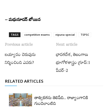
– మధుసూదన్‌ బోయిన
TAGS
competitive exams
nipuna special
TSPSC
Previous article
Next article
బయ్యారం చెరువును
భారతదేశ, తెలంగాణ
నిర్మించింది ఎవరు?
భూగోళశాస్త్రం గ్రూప్‌:1
పేపర్‌-2
RELATED ARTICLES
తాత్వికతను తెలిపేది.. రాజ్యాంగానికి
గుండెలాంటిది