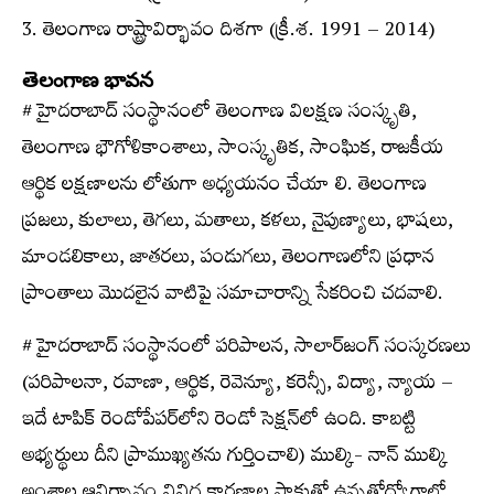
3. తెలంగాణ రాష్ట్రావిర్భావం దిశగా (క్రీ.శ. 1991 – 2014)
తెలంగాణ భావన
# హైదరాబాద్‌ సంస్థానంలో తెలంగాణ విలక్షణ సంస్కృతి,
తెలంగాణ భౌగోళికాంశాలు, సాంస్కృతిక, సాంఘిక, రాజకీయ
ఆర్థిక లక్షణాలను లోతుగా అధ్యయనం చేయా లి. తెలంగాణ
ప్రజలు, కులాలు, తెగలు, మతాలు, కళలు, నైపుణ్యాలు, భాషలు,
మాండలికాలు, జాతరలు, పండుగలు, తెలంగాణలోని ప్రధాన
ప్రాంతాలు మొదలైన వాటిపై సమాచారాన్ని సేకరించి చదవాలి.
# హైదరాబాద్‌ సంస్థానంలో పరిపాలన, సాలార్‌జంగ్‌ సంస్కరణలు
(పరిపాలనా, రవాణా, ఆర్థిక, రెవెన్యూ, కరెన్సీ, విద్యా, న్యాయ –
ఇదే టాపిక్‌ రెండోపేపర్‌లోని రెండో సెక్షన్‌లో ఉంది. కాబట్టి
అభ్యర్థులు దీని ప్రాముఖ్యతను గుర్తించాలి) ముల్కి- నాన్‌ ముల్కి