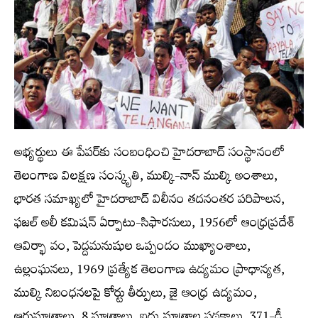
అభ్యర్థులు ఈ పేపర్‌కు సంబంధించి హైదరాబాద్‌ సంస్థానంలో
తెలంగాణ విలక్షణ సంస్కృతి, ముల్కి-నాన్‌ ముల్కి అంశాలు,
భారత సమాఖ్యలో హైదరాబాద్‌ విలీనం తదనంతర పరిపాలన,
ఫజల్‌ అలీ కమిషన్‌ ఏర్పాటు-సిఫారసులు, 1956లో ఆంధ్రప్రదేశ్‌
ఆవిర్భా వం, పెద్దమనుషుల ఒప్పందం ముఖ్యాంశాలు,
ఉల్లంఘనలు, 1969 ప్రత్యేక తెలంగాణ ఉద్యమం ప్రాధాన్యత,
ముల్కి నిబంధనలపై కోర్టు తీర్పులు, జై ఆంధ్ర ఉద్యమం,