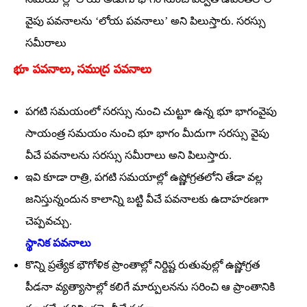
వైపు పవనాలను ‘లోయ పవనాలు’ అని పిలుస్తారు. సరస్సు
సమీరాలు
భూ ప‌వనాలు, స‌ముద్ర ప‌వ‌నాలు
పగటి సమయంలో సరస్సు నుంచి చుట్టూ ఉన్న భూ భాగంవైపు
సాయంత్ర సమయం నుంచి భూ భాగం మీదుగా సరస్సు వైపు
వీచే పవనాలను సరస్సు సమీరాలు అని పిలుస్తారు.
ఇవి కూడా రాత్రి, పగటి సమయాల్లో ఉష్ణోగ్రతలోని తేడా వల్ల
జనిస్తున్నందున కాలాన్ని బట్టి వీచే పవనాలకు ఉదాహరణగా
చెప్పవచ్చు.
స్థానిక పవనాలు
కొన్ని ప్రత్యేక భౌగోళిక ప్రాంతాల్లో నిర్దిష్ట రుతువుల్లో ఉష్ణోగ్రత
పీడనా వ్యత్యాసాల్లో కలిగే మార్పులనను సరించి ఆ ప్రాంతానికి