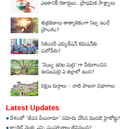
ఎలకానిక్‌ రికార్డులు.. ప్రాథమిక సాక్ష్యాలు
శుక్రకణాలు తాత్కాలికంగా నిల్వ ఉండే
ప్రాంతం?
సెకండరీ ఎడ్యుకేషన్‌ కమిషన్‌కు
మరోపేరు?
‘వెయ్యి ఉరిల మర్రి’ గా పేరుగాంచిన
ఊడలమర్రి ఏ జిల్లాలో ఉంది?
రక్షణ దుర్గాలు – నాటి పాలనా విభాగాలు
Latest Updates
దేశంలో ‘జీవన వీలునామా’ నమోదు చేసిన మొదటి హైకోర్టు?
క్యారెట్‌ మొక్క ఎన్ని సంవత్సరాలు జీవిస్తుంది?