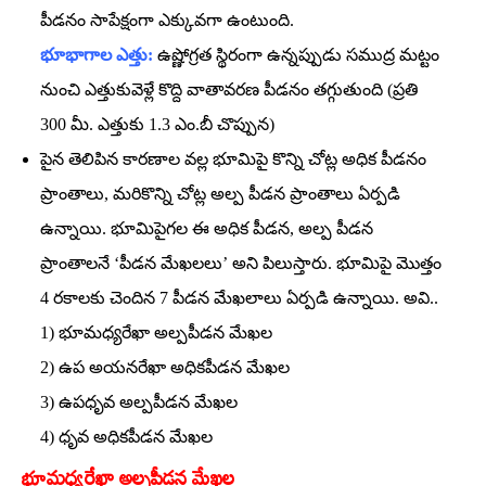
పీడనం సాపేక్షంగా ఎక్కువగా ఉంటుంది.
భూభాగాల ఎత్తు:
ఉష్ణోగ్రత స్థిరంగా ఉన్నప్పుడు సముద్ర మట్టం
నుంచి ఎత్తుకువెళ్లే కొద్ది వాతావరణ పీడనం తగ్గుతుంది (ప్రతి
300 మీ. ఎత్తుకు 1.3 ఎం.బీ చొప్పున)
పైన తెలిపిన కారణాల వల్ల భూమిపై కొన్ని చోట్ల అధిక పీడనం
ప్రాంతాలు, మరికొన్ని చోట్ల అల్ప పీడన ప్రాంతాలు ఏర్పడి
ఉన్నాయి. భూమిపైగల ఈ అధిక పీడన, అల్ప పీడన
ప్రాంతాలనే ‘పీడన మేఖలలు’ అని పిలుస్తారు. భూమిపై మొత్తం
4 రకాలకు చెందిన 7 పీడన మేఖలాలు ఏర్పడి ఉన్నాయి. అవి..
1) భూమధ్యరేఖా అల్పపీడన మేఖల
2) ఉప అయనరేఖా అధికపీడన మేఖల
3) ఉపధృవ అల్పపీడన మేఖల
4) ధృవ అధికపీడన మేఖల
భూమ‌ధ్య‌రేఖా అల్ప‌పీడ‌న మేఖ‌ల‌