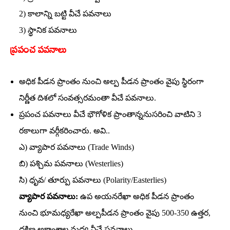
2) కాలాన్ని బట్టి వీచే పవనాలు
3) స్థానిక పవనాలు
ప్ర‌పంచ ప‌వ‌నాలు
అధిక పీడన ప్రాంతం నుంచి అల్ప పీడన ప్రాంతం వైపు స్థిరంగా
నిర్ణీత దిశలో సంవత్సరమంతా వీచే పవనాలు.
ప్రపంచ పవనాలు వీచే భౌగోళిక ప్రాంతాన్ననుసరించి వాటిని 3
రకాలుగా వర్గీకరించారు. అవి..
ఎ) వ్యాపార పవనాలు (Trade Winds)
బి) పశ్చిమ పవనాలు (Westerlies)
సి) ధృవ/ తూర్పు పవనాలు (Polarity/Easterlies)
వ్యాపార పవనాలు:
ఉప అయనరేఖా అధిక పీడన ప్రాంతం
నుంచి భూమధ్యరేఖా అల్పపీడన ప్రాంతం వైపు 500-350 ఉత్తర,
దక్షిణ అక్షాంశాల మధ్య వీచే పవనాలు.