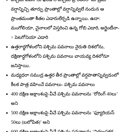
వర్షాన్నిచ్చి తూర్పు ప్రాంతాల్లో వర్షాన్నివ్వలే నందున ఆ
ప్రాంతమంతా శీతల ఎడారులేర్పడి ఉన్నాయి. ఉదా:
మంగోలియా, చైనాలలో విస్తరించి ఉన్న గోబి ఎడారి, అర్జెంటీనా-
> పెటగోనియా ఎడారి
ఉత్తరార్ధగోళంలోని పశ్చిమ పవనాలు నైరుతి దిశలోను,
దక్షిణార్ధగోళంలోని పశ్చిమ పవనాలు వాయవ్య దిశలోనూ
జనిస్తాయి.
మధ్యధరా సముద్ర ఉత్తర తీర ప్రాంతాల్లో వర్షపాతాన్నివ్వడంలో
కీలక పాత్ర వహించే పవనాలు- పశ్చిమ పవనాలు
400 దక్షిణ అక్షాంశంపై వీచే పశ్చిమ పవనాలను ‘రోరింగ్‌ 40లు’
అని
500 దక్షిణ అక్షాంశంపై వీచే పశ్చిమ పవనాలను ‘ఫ్యూరియస్‌
50లు (బలోపేత)’ అని
600 దక్షిణ అక్షాంశంపై వీచే పశ్చిమ పవనాలను ‘విధ్వంసకర