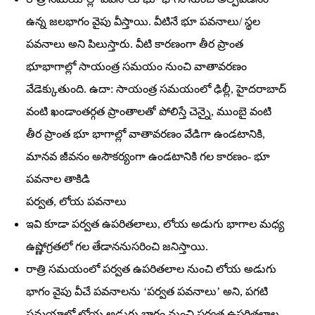
ఉన్న జలభాగం వైపు వీస్తాయి. వీటినే భూ పవనాలు/ స్థల
పవనాలు అని పిలుస్తారు. వీటి కారణంగా తీర ప్రాంత
భూభాగాల్లో సాయంత్ర సమయం నుంచి వాతావరణం
వేడెక్కుతుంది. ఉదా: సాయంత్ర సమయంలో ఢిల్లీ, హైదరాబాద్‌
వంటి ఖండాంతర్గత ప్రాంతాలతో పోలిస్తే చెన్నై, ముంబై వంటి
తీర ప్రాంత భూ భాగాల్లో వాతావరణం వేడిగా ఉండటానికి,
మానవ జీవనం అసౌకర్యంగా ఉండటానికి గల కారణం- భూ
పవనాల తాకిడి
పర్వత, లోయ పవనాలు
ఇవి కూడా పర్వత ఉపరితలాలు, లోయ అడుగు భాగాల మధ్య
ఉష్ణోగ్రతలో గల తేడాననుసరించి జనిస్తాయి.
రాత్రి సమయంలో పర్వత ఉపరితలాల నుంచి లోయ అడుగు
భాగం వైపు వీచే పవనాలను ‘పర్వత పవనాలు’ అని, పగటి
సమయాల్లో లోయ అడుగు భాగం నుంచి పర్వత ఉపరితలాల