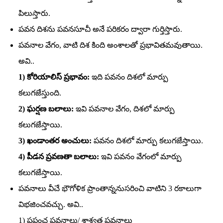
పిలుస్తారు.
పవన దిశను పవనసూచీ అనే పరికరం ద్వారా గుర్తిస్తారు.
పవనాల వేగం, వాటి దిశ కింది అంశాలతో ప్రభావితమవుతాయి.
అవి..
1) కోరియాలిస్‌ ప్రభావం:
ఇది పవనం దిశలో మార్పు
కలుగజేస్తుంది.
2) ఘర్షణ బలాలు:
ఇవి పవనాల వేగం, దిశలో మార్పు
కలుగజేస్తాయి.
3) ఖండాంతర అంచులు:
పవనం దిశలో మార్పు కలుగజేస్తాయి.
4) పీడన ప్రవణతా బలాలు:
ఇవి పవనం వేగంలో మార్పు
కలుగజేస్తాయి.
పవనాలు వీచే భౌగోళిక ప్రాంతాన్ననుసరించి వాటిని 3 రకాలుగా
విభజించవచ్చు. అవి..
1) ప్రపంచ పవనాలు/ శాశ్వత పవనాలు