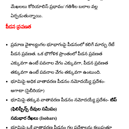
మేఖలలు కోరియాలిస్‌ ప్రభావం/ గతిశీల బలాల వల్ల
ఏర్పడుతున్నాయి.
పీడ‌న ప్రవ‌ణ‌త‌
ప్రమాణ వైశాల్యంగల భూభాగంపై పీడనంలో కలిగే మార్పు రేటే
పీడన ప్రవణత. ఒక భౌగోళిక ప్రాంతంలో పీడన ప్రవణత
ఎక్కువగా ఉంటే పవనాల వేగం ఎక్కువగా, పీడన ప్రవణత
తక్కువగా ఉంటే పవనాల వేగం తక్కువగా ఉంటుంది.
భూమిపై అధిక వాతావరణ పీడనం నమోదయ్యే ప్రదేశం-
అగాటా (సైబీరియా)
భూమిపై తక్కువ వాతావరణ పీడనం నమోదయ్యే ప్రదేశం-
టిప్‌
(ఫిలిప్పీన్స్‌ దీవుల సమీపం)
సమభార రేఖలు (Isobars)
భూమిపై ఒకే వాతావరణ పీడనం గల ప్రదేశాలను కలుపుతూ