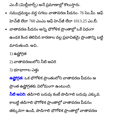
ఎం.బీ (మిల్లీబార్స్‌) అనే ప్రమాణాల్లో కొలుస్తారు.
సముద్రమట్టం వద్ద సగటు వాతావరణ పీడనం- 76 సెం.మీ. ఆఫ్‌
హెచ్‌జీ లేదా 760 ఎంఎం ఆఫ్‌ హెచ్‌జీ లేదా 1013.25 ఎం.బీ.
వాతావరణ పీడనం అన్ని భౌగోళిక ప్రాంతాల్లో ఒకే విధంగా
ఉండక కింద తెలిపిన కారణాల వల్ల ప్రభావితమై ప్రాంతాన్ని బట్టి
మారుతుంది. అవి..
1) ఉష్ణోగ్రత
2) వాతావరణంలోని నీటి ఆవిరి
3) భూభాగాల ఎత్తు
ఉష్ణోగ్రత:
ఒక భౌగోళిక ప్రాంతంలోని వాతావరణ పీడనం ఆ
ప్రాంత ఉష్ణోగ్రతకు విలోమంగా ఉంటుంది.
నీటి ఆవిరి:
తడిగాలి బరువు కంటే పొడిగాలి బరువు ఎక్కువ.
కాబట్టి తడిగాలి భౌగోళిక ప్రాంతాల్లో వాతావరణ పీడనం
తక్కువగా ఉండి, పొడిగాలి భౌగోళిక ప్రాంతాల్లో వాతావరణ