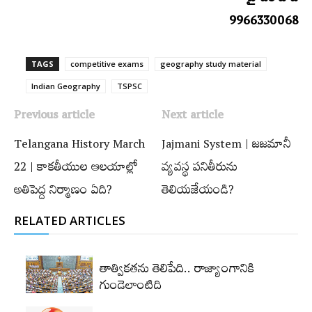
9966330068
TAGS
competitive exams
geography study material
Indian Geography
TSPSC
Previous article
Next article
Telangana History March
Jajmani System | జజమానీ
22 | కాకతీయుల ఆలయాల్లో
వ్యవస్థ పనితీరును
అతిపెద్ద నిర్మాణం ఏది?
తెలియజేయండి?
RELATED ARTICLES
తాత్వికతను తెలిపేది.. రాజ్యాంగానికి
గుండెలాంటిది