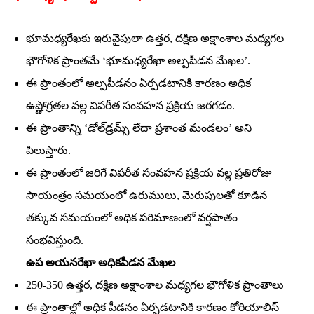
భూమధ్యరేఖకు ఇరువైపులా ఉత్తర, దక్షిణ అక్షాంశాల మధ్యగల
భౌగోళిక ప్రాంతమే ‘భూమధ్యరేఖా అల్పపీడన మేఖల’.
ఈ ప్రాంతంలో అల్పపీడనం ఏర్పడటానికి కారణం అధిక
ఉష్ణోగ్రతల వల్ల విపరీత సంవహన ప్రక్రియ జరగడం.
ఈ ప్రాంతాన్ని ‘డోల్‌డ్రమ్స్‌ లేదా ప్రశాంత మండలం’ అని
పిలుస్తారు.
ఈ ప్రాంతంలో జరిగే విపరీత సంవహన ప్రక్రియ వల్ల ప్రతిరోజు
సాయంత్రం సమయంలో ఉరుములు, మెరుపులతో కూడిన
తక్కువ సమయంలో అధిక పరిమాణంలో వర్షపాతం
సంభవిస్తుంది.
ఉప అయనరేఖా అధికపీడన మేఖల
250-350 ఉత్తర, దక్షిణ అక్షాంశాల మధ్యగల భౌగోళిక ప్రాంతాలు
ఈ ప్రాంతాల్లో అధిక పీడనం ఏర్పడటానికి కారణం కోరియాలిస్‌