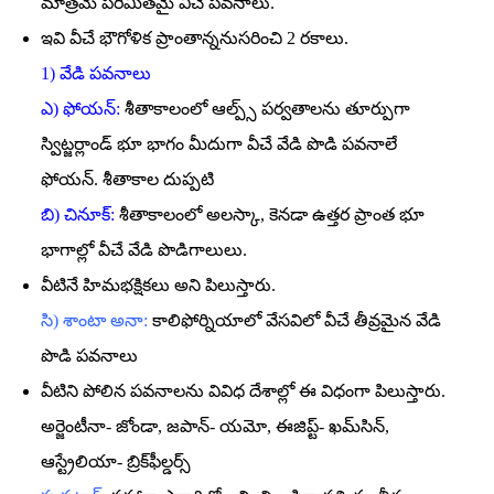
మాత్రమే పరిమితమై వీచే పవనాలు.
ఇవి వీచే భౌగోళిక ప్రాంతాన్ననుసరించి 2 రకాలు.
1) వేడి పవనాలు
ఎ) ఫోయన్‌:
శీతాకాలంలో ఆల్ప్స్‌ పర్వతాలను తూర్పుగా
స్విట్జర్లాండ్‌ భూ భాగం మీదుగా వీచే వేడి పొడి పవనాలే
ఫోయన్‌. శీతాకాల దుప్పటి
బి) చినూక్‌:
శీతాకాలంలో అలస్కా, కెనడా ఉత్తర ప్రాంత భూ
భాగాల్లో వీచే వేడి పొడిగాలులు.
వీటినే హిమభక్షికలు అని పిలుస్తారు.
సి) శాంటా అనా:
కాలిఫోర్నియాలో వేసవిలో వీచే తీవ్రమైన వేడి
పొడి పవనాలు
వీటిని పోలిన పవనాలను వివిధ దేశాల్లో ఈ విధంగా పిలుస్తారు.
అర్జెంటీనా- జోండా, జపాన్‌- యమో, ఈజిప్ట్‌- ఖమ్‌సిన్‌,
ఆస్ట్రేలియా- బ్రిక్‌ఫీల్డర్స్‌