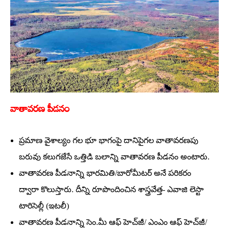
వాతావ‌ర‌ణ పీడ‌నం
ప్రమాణ వైశాల్యం గల భూ భాగంపై దానిపైగల వాతావరణపు
బరువు కలుగజేసే ఒత్తిడి బలాన్ని వాతావరణ పీడనం అంటారు.
వాతావరణ పీడనాన్ని భారమితి/బారోమీటర్‌ అనే పరికరం
ద్వారా కొలుస్తారు. దీన్ని రూపొందించిన శాస్త్రవేత్త- ఎవాజి లెస్టా
టారిసెల్లీ (ఇటలీ)
వాతావరణ పీడనాన్ని సెం.మీ ఆఫ్‌ హెచ్‌జీ/ ఎంఎం ఆఫ్‌ హెచ్‌జీ/