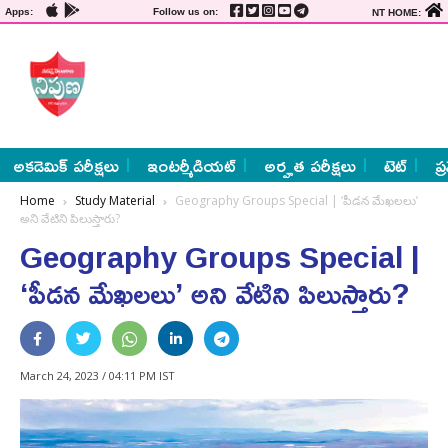
Apps:
Follow us on:
NT HOME:
అకడెమిక్ పరీక్షలు
ఇంటర్మీడియట్
అర్హత పరీక్షలు
టెట్
ప్
Home
Study Material
Geography Groups Special | ‘పీడన మేఖలలు’
అని వేటిని పిలుస్తారు?
Geography Groups Special |
‘పీడన మేఖలలు’ అని వేటిని పిలుస్తారు?
March 24, 2023 / 04:11 PM IST