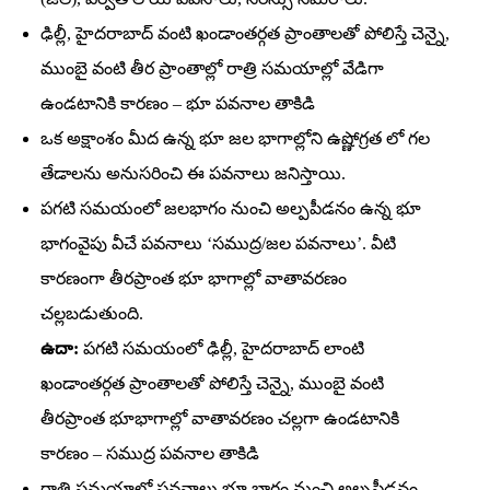
ఢిల్లీ, హైదరాబాద్‌ వంటి ఖండాంతర్గత ప్రాంతాలతో పోలిస్తే చెన్నై,
ముంబై వంటి తీర ప్రాంతాల్లో రాత్రి సమయాల్లో వేడిగా
ఉండటానికి కారణం – భూ పవనాల తాకిడి
ఒక అక్షాంశం మీద ఉన్న భూ జల భాగాల్లోని ఉష్ణోగ్రత లో గల
తేడాలను అనుసరించి ఈ పవనాలు జనిస్తాయి.
పగటి సమయంలో జలభాగం నుంచి అల్పపీడనం ఉన్న భూ
భాగంవైపు వీచే పవనాలు ‘సముద్ర/జల పవనాలు’. వీటి
కారణంగా తీరప్రాంత భూ భాగాల్లో వాతావరణం
చల్లబడుతుంది.
ఉదా:
పగటి సమయంలో ఢిల్లీ, హైదరాబాద్‌ లాంటి
ఖండాంతర్గత ప్రాంతాలతో పోలిస్తే చెన్నై, ముంబై వంటి
తీరప్రాంత భూభాగాల్లో వాతావరణం చల్లగా ఉండటానికి
కారణం – సముద్ర పవనాల తాకిడి
రాత్రి సమయాల్లో పవనాలు భూ భాగం నుంచి అల్పపీడనం