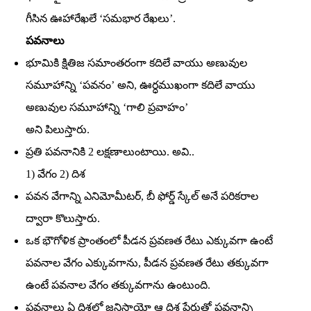
గీసిన ఊహారేఖలే ‘సమభార రేఖలు’.
పవనాలు
భూమికి క్షితిజ సమాంతరంగా కదిలే వాయు అణువుల
సమూహాన్ని ‘పవనం’ అని, ఊర్ధముఖంగా కదిలే వాయు
అణువుల సమూహాన్ని ‘గాలి ప్రవాహం’
అని పిలుస్తారు.
ప్రతి పవనానికి 2 లక్షణాలుంటాయి. అవి..
1) వేగం 2) దిశ
పవన వేగాన్ని ఎనిమోమీటర్‌, బీ ఫోర్డ్‌ స్కేల్‌ అనే పరికరాల
ద్వారా కొలుస్తారు.
ఒక భౌగోళిక ప్రాంతంలో పీడన ప్రవణత రేటు ఎక్కువగా ఉంటే
పవనాల వేగం ఎక్కువగాను, పీడన ప్రవణత రేటు తక్కువగా
ఉంటే పవనాల వేగం తక్కువగాను ఉంటుంది.
పవనాలు ఏ దిశలో జనిస్తాయో ఆ దిశ పేరుతో పవనాన్ని