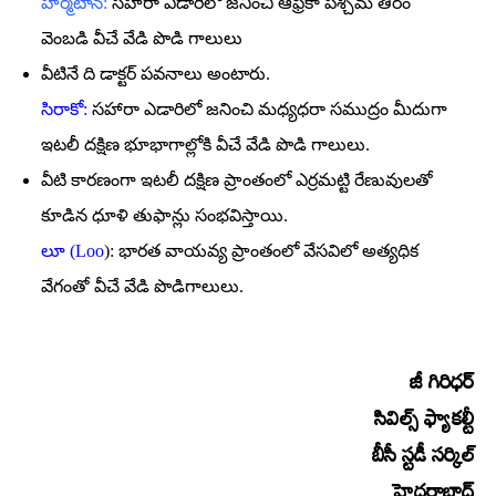
హర్మటాన్‌:
సహారా ఎడారిలో జనించి ఆఫ్రికా పశ్చిమ తీరం
వెంబడి వీచే వేడి పొడి గాలులు
వీటినే ది డాక్టర్‌ పవనాలు అంటారు.
సిరాకో:
సహారా ఎడారిలో జనించి మధ్యధరా సముద్రం మీదుగా
ఇటలీ దక్షిణ భూభాగాల్లోకి వీచే వేడి పొడి గాలులు.
వీటి కారణంగా ఇటలీ దక్షిణ ప్రాంతంలో ఎర్రమట్టి రేణువులతో
కూడిన ధూళి తుఫాన్లు సంభవిస్తాయి.
లూ (Loo
): భారత వాయవ్య ప్రాంతంలో వేసవిలో అత్యధిక
వేగంతో వీచే వేడి పొడిగాలులు.
జీ గిరిధర్‌
సివిల్స్‌ ఫ్యాకల్టీ
బీసీ స్టడీ సర్కిల్‌
హైదరాబాద్‌