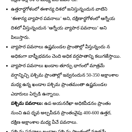
ఉత్తరార్ధగోళంలో ఈశాన్య దిశలో జనిస్తున్నందున వాటిని
‘ఈశాన్య వ్యాపార పవనాలు’ అని, దక్షిణార్ధగోళంలో ఆగ్నేయ
దిశలో వీస్తున్నందున ‘ఆగ్నేయ వ్యాపార పవనాలు’ అని
పిలుస్తారు.
వ్యాపార పవనాలు ఉష్ణమండల ప్రాంతాల్లో వీస్తున్నందు న
అధికంగా బాష్పీభవనం చెంది అధిక వర్షపాతాన్ని కలుగజేస్తాయి.
వ్యాపార పవనాలు ఖండాల తూర్పు భాగంలో మాత్రమే
వర్షాన్నిచ్చి పశ్చిమ ప్రాంతాల్లో ఇవ్వనందున 50-350 అక్షాంశాల
మధ్య ఉన్న ఖండాల పశ్చిమ ప్రాంతమంతా ఉష్ణమండల
ఎడారులు ఏర్పడి ఉన్నాయి.
పశ్చిమ పవనాలు:
ఉప అయనరేఖా అధికపీడనం ప్రాంతం
నుంచి ఉప ధృవ అల్పపీడన ప్రాంతంవైపు 400-600 ఉత్తర,
దక్షిణ అక్షాంశాల మధ్య వీచే పవనాలు.
పశ్చిమ పవనాలు ఖండాల పశ్చిమ ప్రాంతంలో మాత్రమే