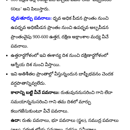
60లు’ అని పిలుస్తారు.
ధృవ/తూర్పు పవనాలు:
ధృవ అధిక పీడన ప్రాంతం నుంచి
ఉపధృవ అధికపీడన ప్రాంతం నుంచి ఉపధృవ అల్పపీడన
ప్రాంతంవైపు 900-600 ఉత్తర, దక్షిణ అక్షాంశాల మధ్య వీచే
పవనాలు.
ఉత్తరార్ధగోళంలో ఇవి ఈశాన్య దిశ నుంచి దక్షిణార్ధగోళంలో
ఆగ్నేయ దిశ నుంచి వీస్తాయి.
ఇవి అతిశీతల ప్రాంతాల్లో వీస్తున్నందున బాష్పీభవనం చెందక
వర్షపాతాన్నివ్వలేదు.
కాలాన్ని బట్టి వీచే పవనాలు:
రుతువుననుసరించి గాని లేదా
సమయాన్ననుసరించి గాని తమ దిశలో మార్పు
కలుగజేసుకుంటూ వీచే పవనాలు.
ఉదా:
రుతు పవనాలు, భూ పవనాలు (స్థల), సముద్ర పవనాలు
(జల), పర్వత లోయ పవనాలు, సరస్సు సమీరాలు.