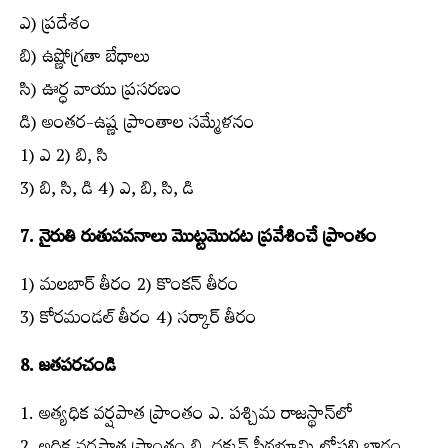
ఎ) ప్రదేశం
బి) ఉష్ణోగ్రతా బేధాలు
సి) ఊర్ధ వాయు ప్రసరణం
డి) అంతర-ఉష్ణ ప్రాంతాల సమ్మేళనం
1) ఎ 2) బి, సి
3) బి, సి, డి 4) ఎ, బి, సి, డి
7. నైరుతి రుతుపవనాలు మొట్టమొదట ప్రవేశించే ప్రాంతం
1) మలబార్‌ తీరం 2) కొంకన్‌ తీరం
3) కోరమండల్‌ తీరం 4) సర్కార్‌ తీరం
8. జతపరచండి
1. అత్యధిక వర్షపాత ప్రాంతం ఎ. పశ్చిమ రాజస్థాన్‌లో