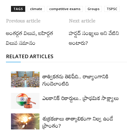
TAGS
climate
competitive exams
Groups‌
TSPSC
Previous article
Next article
అంతర్గత విలువ, బహిర్గత
హర్షద్‌ సంఖ్యలు అని వేటిని
విలువ సమానం
అంటారు?
RELATED ARTICLES
తాత్వికతను తెలిపేది.. రాజ్యాంగానికి
గుండెలాంటిది
ఎలకానిక్‌ రికార్డులు.. ప్రాథమిక సాక్ష్యాలు
శుక్రకణాలు తాత్కాలికంగా నిల్వ ఉండే
ప్రాంతం?