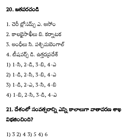
20. జతపరచండి
1. చెరీ బ్లోసమ్స్​‍ ఎ. అసోం
2. కాలభైసాఖీలు బి. కర్నాటక
3. అంధీలు సి. పశ్చిమబెంగాల్‌
4. టీషవర్స్​‍ డి. ఉత్తరప్రదేశ్‌
1) 1-సి, 2-డి, 3-బి, 4-ఎ
2) 1-డి, 2-సి, 3-బి, 4-ఎ
3) 1-డి, 2-ఎ, 3-సి, 4-బి
4) 1-బి, 2-సి, 3-డి, 4-ఎ
21. దేశంలో సంవత్సరాన్ని ఎన్ని కాలాలుగా వాతావరణ శాఖ
విభజించింది?
1) 3 2) 4 3) 5 4) 6