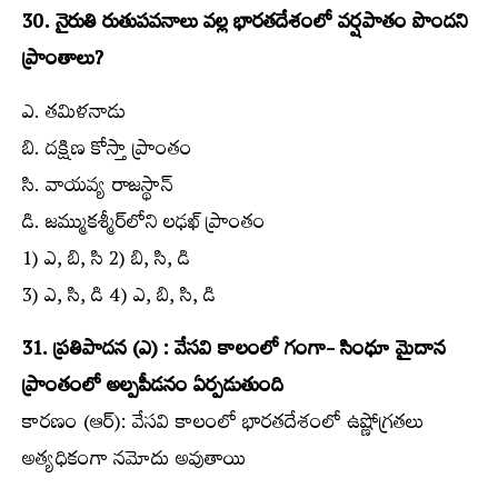
30. నైరుతి రుతుపవనాలు వల్ల భారతదేశంలో వర్షపాతం పొందని
ప్రాంతాలు?
ఎ. తమిళనాడు
బి. దక్షిణ కోస్తా ప్రాంతం
సి. వాయవ్య రాజస్థాన్‌
డి. జమ్ముకశ్మీర్‌లోని లఢఖ్‌ ప్రాంతం
1) ఎ, బి, సి 2) బి, సి, డి
3) ఎ, సి, డి 4) ఎ, బి, సి, డి
31. ప్రతిపాదన (ఎ) : వేసవి కాలంలో గంగా- సింధూ మైదాన
ప్రాంతంలో అల్పపీడనం ఏర్పడుతుంది
కారణం (ఆర్‌): వేసవి కాలంలో భారతదేశంలో ఉష్ణోగ్రతలు
అత్యధికంగా నమోదు అవుతాయి