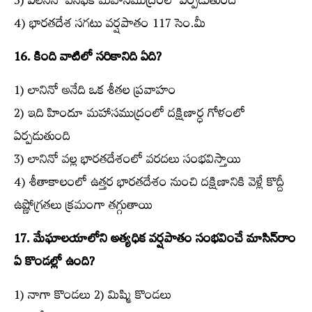
3) ఎల్‌నినో పసిఫిక్‌ మహాసముద్రంలో ఏర్పడుతుంది
4) భారతదేశ సగటు వర్షపాతం 117 సెం.మీ
16. కింది వాటిలో సరికానిది ఏది?
1) లానినో అనేది ఒక శీతల ప్రవాహం
2) ఇది హిందూ మహాసముద్రంలో దక్షిణార్ధ గోళంలో
ఏర్పడుతుంది
3) లానినో వల్ల భారతదేశంలో వరదలు సంభవిస్తాయి
4) శీతాకాలంలో ఉత్తర భారతదేశం నుంచి దక్షిణానికి వెళ్లే కొద్దీ
ఉష్ణోగ్రతలు క్రమంగా తగ్గుతాయి
17. మేఘాలయాలోని అత్యధిక వర్షపాతం సంభవించే మాసిన్‌రాం
ఏ కొండల్లో ఉంది?
1) నాగా కొండలు 2) మిష్మి కొండలు