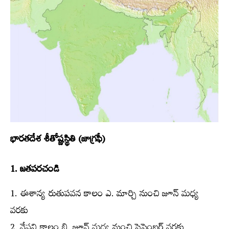
భారతదేశ శీతోష్ణస్థితి (జాగ్రఫీ)
1. జతపరచండి
1. ఈశాన్య రుతుపవన కాలం ఎ. మార్చి నుంచి జూన్‌ మధ్య
వరకు