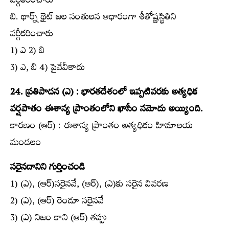
వర్గీకరించారు
బి. థార్న్ థైట్‌ జల సంతులన ఆధారంగా శీతోష్ణస్థితిని
వర్గీకరించారు
1) ఎ 2) బి
3) ఎ, బి 4) పైవేవీకాదు
24. ప్రతిపాదన (ఎ) : భారతదేశంలో ఇప్పటివరకు అత్యధిక
వర్షపాతం ఈశాన్య ప్రాంతంలోని ఖాసీం నమోదు అయ్యింది.
కారణం (ఆర్‌) : ఈశాన్య ప్రాంతం అత్యధికం హిమాలయ
మండలం
సరైనదానిని గుర్తించండి
1) (ఎ), (ఆర్‌)సరైనవే, (ఆర్‌), (ఎ)కు సరైన వివరణ
2) (ఎ), (ఆర్‌) రెండూ సరైనవే
3) (ఎ) నిజం కాని (ఆర్‌) తప్పు