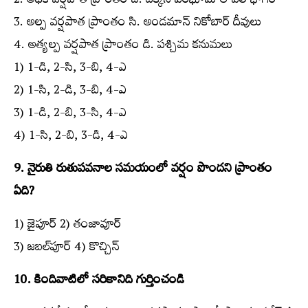
2. అధిక వర్షపాత ప్రాంతం బి. దక్కన్‌ పీఠభూమి లోపలి భాగం
3. అల్ప వర్షపాత ప్రాంతం సి. అండమాన్‌ నికోబార్‌ దీవులు
4. అత్యల్ప వర్షపాత ప్రాంతం డి. పశ్చిమ కనుమలు
1) 1-డి, 2-సి, 3-బి, 4-ఎ
2) 1-సి, 2-డి, 3-బి, 4-ఎ
3) 1-డి, 2-బి, 3-సి, 4-ఎ
4) 1-సి, 2-బి, 3-డి, 4-ఎ
9. నైరుతి రుతుపవనాల సమయంలో వర్షం పొందని ప్రాంతం
ఏది?
1) జైపూర్‌ 2) తంజావూర్‌
3) జబల్‌పూర్‌ 4) కొచ్చిన్‌
10. కిందివాటిలో సరికానిది గుర్తించండి