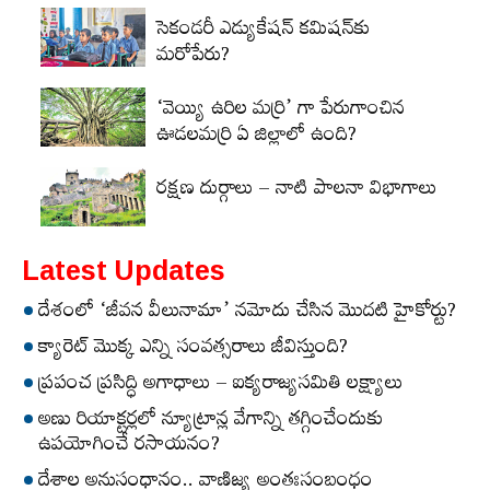
సెకండరీ ఎడ్యుకేషన్‌ కమిషన్‌కు
మరోపేరు?
‘వెయ్యి ఉరిల మర్రి’ గా పేరుగాంచిన
ఊడలమర్రి ఏ జిల్లాలో ఉంది?
రక్షణ దుర్గాలు – నాటి పాలనా విభాగాలు
Latest Updates
దేశంలో ‘జీవన వీలునామా’ నమోదు చేసిన మొదటి హైకోర్టు?
క్యారెట్‌ మొక్క ఎన్ని సంవత్సరాలు జీవిస్తుంది?
ప్రపంచ ప్రసిద్ధి అగాధాలు – ఐక్యరాజ్యసమితి లక్ష్యాలు
అణు రియాక్టర్లలో న్యూట్రాన్ల వేగాన్ని తగ్గించేందుకు
ఉపయోగించే రసాయనం?
దేశాల అనుసంధానం.. వాణిజ్య అంతఃసంబంధం