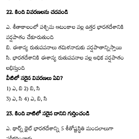
22. కింది వివరణలను చదవండి
ఎ. శీతాకాలంలో పశ్చిమ ఆటంకాల వల్ల ఉత్తర భారతదేశానికి
వర్షపాతం చేకూరుతుంది
బి. ఈశాన్య రుతుపవనాలు తమిళనాడుకు వర్షపాతాన్నిస్తాయి
సి. భారతదేశానికి ఈశాన్య రుతుపవనాల వల్ల అధిక వర్షపాతం
లభిస్తుంది
వీటిలో సరైన వివరణలు ఏవి?
1) ఎ, బి 2) బి, సి
3) ఎ, సి 4) ఎ, బి, సి
23. కింది వాటిలో సరైన దానిని గుర్తించండి
ఎ. థార్న్ థైట్‌ భారతదేశాన్ని 5 శీతోష్ణస్థితి మండలాలుగా