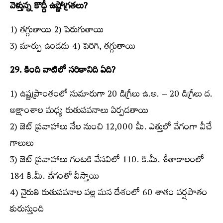
వెళ్తున్న కొద్దీ ఉష్ణోగ్రతలు?
1) తగ్గుతాయి 2) పెరుగుతాయి
3) మార్పు ఉండదు 4) పెరిగి, తగ్గుతాయి
29. కింది వాటిలో సరికానిది ఏది?
1) ఉష్ణప్రాంతంలో సుమారుగా 20 డిగ్రీలు ఉ.అ. – 20 డిగ్రీలు ద.
అక్షాంశాల మధ్య రుతుపవనాలు ఏర్పడతాయి
2) జెట్‌ ప్రవాహాలు నేల నుంచి 12,000 మీ. ఎత్తులో వేగంగా వీచే
గాలులు
3) జెట్‌ ప్రవాహాలు గంటకి వేసవిలో 110. కి.మీ. శీతాకాలంలో
184 కి.మీ. వేగంతో వీస్తాయి
4) నైరుతి రుతుపవనాల వల్ల మన దేశంలో 60 శాతం వర్షపాతం
కురుస్తుంది