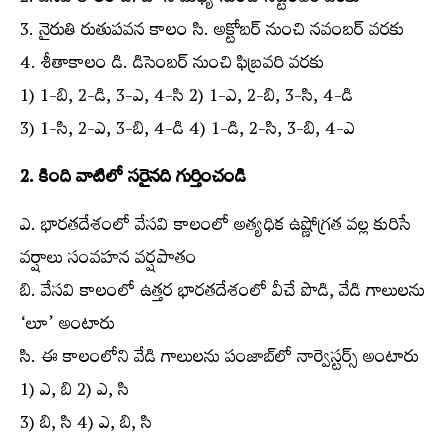
2. వేసవి కాలం బి. జూన్‌ మధ్య నుంచి సెప్టెంబర్‌ వరకు
3. నైరుతి రుతుపవన కాలం సి. అక్టోబర్‌ నుంచి నవంబర్‌ వరకు
4. శీతాకాలం డి. డిసెంబర్‌ నుంచి ఫిబ్రవరి వరకు
1) 1-బి, 2-డి, 3-ఎ, 4-సి 2) 1-ఎ, 2-బి, 3-సి, 4-డి
3) 1-సి, 2-ఎ, 3-బి, 4-డి 4) 1-డి, 2-సి, 3-బి, 4-ఎ
2. కింది వాటిలో సరైనది గుర్తించండి
ఎ. భారతదేశంలో వేసవి కాలంలో అత్యధిక ఉష్ణోగ్రత వల్ల కురిసే
వర్షాలు సంవహన వర్షపాతం
బి. వేసవి కాలంలో ఉత్తర భారతదేశంలో వీచే పొడి, వేడి గాలులను
‘లూ’ అంటారు
సి. ఈ కాలంలోని వేడి గాలులను పంజాబ్‌లో నార్వెస్టర్స్​‍ అంటారు
1) ఎ, బి 2) ఎ, సి
3) బి, సి 4) ఎ, బి, సి