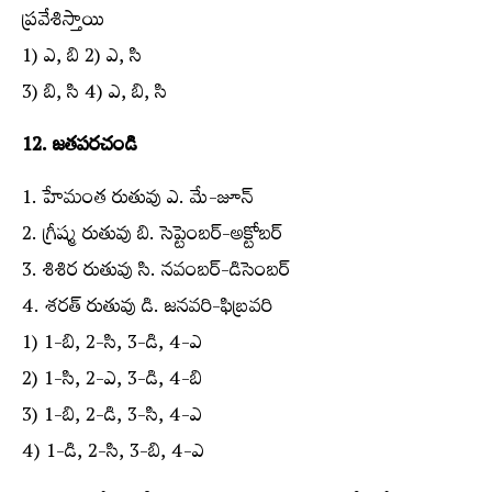
ప్రవేశిస్తాయి
1) ఎ, బి 2) ఎ, సి
3) బి, సి 4) ఎ, బి, సి
12. జతపరచండి
1. హేమంత రుతువు ఎ. మే-జూన్‌
2. గ్రీష్మ రుతువు బి. సెప్టెంబర్‌-అక్టోబర్‌
3. శిశిర రుతువు సి. నవంబర్‌-డిసెంబర్‌
4. శరత్‌ రుతువు డి. జనవరి-ఫిబ్రవరి
1) 1-బి, 2-సి, 3-డి, 4-ఎ
2) 1-సి, 2-ఎ, 3-డి, 4-బి
3) 1-బి, 2-డి, 3-సి, 4-ఎ
4) 1-డి, 2-సి, 3-బి, 4-ఎ