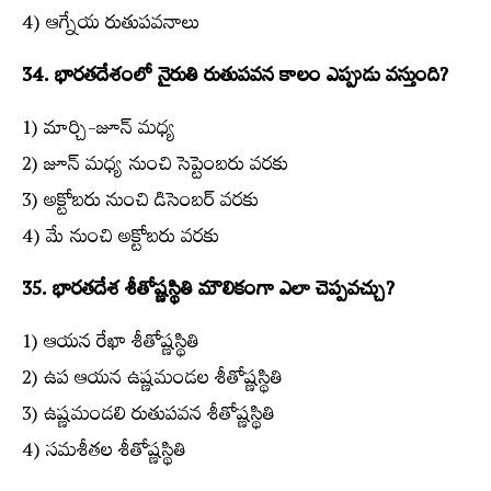
4) ఆగ్నేయ రుతుపవనాలు
34. భారతదేశంలో నైరుతి రుతుపవన కాలం ఎప్పుడు వస్తుంది?
1) మార్చి-జూన్‌ మధ్య
2) జూన్‌ మధ్య నుంచి సెప్టెంబరు వరకు
3) అక్టోబరు నుంచి డిసెంబర్‌ వరకు
4) మే నుంచి అక్టోబరు వరకు
35. భారతదేశ శీతోష్ణస్థితి మౌలికంగా ఎలా చెప్పవచ్చు?
1) ఆయన రేఖా శీతోష్ణస్థితి
2) ఉప ఆయన ఉష్ణమండల శీతోష్ణస్థితి
3) ఉష్ణమండలి రుతుపవన శీతోష్ణస్థితి
4) సమశీతల శీతోష్ణస్థితి