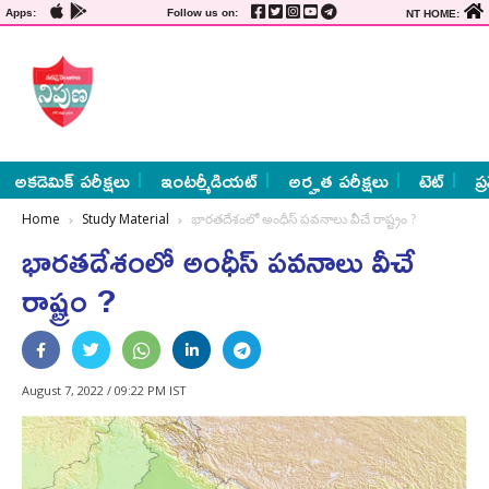
Apps:
Follow us on:
NT HOME:
అకడెమిక్ పరీక్షలు
ఇంటర్మీడియట్
అర్హత పరీక్షలు
టెట్
ప్
Home
Study Material
భారతదేశంలో అంధీస్ పవనాలు వీచే రాష్ట్రం ?
భారతదేశంలో అంధీస్ పవనాలు వీచే
రాష్ట్రం ?
August 7, 2022 / 09:22 PM IST