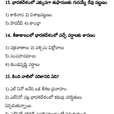
13. భారతదేశంలో ఎక్కువగా తుఫానులకు గురయ్యే రేవు పట్టణం
1) కాకినాడ 2) విశాఖపట్టణం
3) పారదీప్‌ 4) కాండ్లా
14. శీతాకాలంలో భారతదేశంలో వచ్చే వర్షాలకు కారణం
1) చక్రవాతాలు 2) పశ్చిమ విక్షోచాలు
3) సంవహనమాలు
4) కుంభవృష్టి వర్షాలు
15. కింది వాటిలో సరికానిది ఏది?
1) ఎల్‌ నినో అనేది ఒక శీతల ప్రవాహం
2) ఎల్‌నినో వల్ల భారతదేశంలో కరువు పరిస్థితులు
ఏర్పడుతున్నాయి