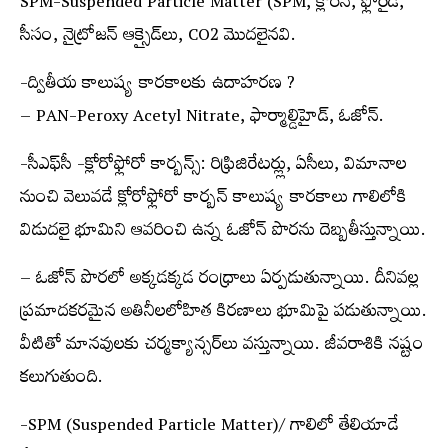
SPM-Suspended Particle Matter (SPM, క్లోరిన్, ఫ్లోరైడ్,
సీసం, నైట్రోజన్ ఆక్సైడ్‌లు, CO2 మొదలైనవి.
-ద్వితీయ కాలుష్య కారకాలకు ఉదాహరణ ?
– PAN-Peroxy Acetyl Nitrate, ఫార్మాల్డిహైడ్, ఓజోన్.
-సీఎఫ్‌సీ -క్లోరోఫ్లోరో కార్బన్స్: రిఫ్రిజిరేటర్ల్లు, ఏసీలు, విమానాల
నుంచి వెలువడే క్లోరోఫ్లోరో కార్బన్ కాలుష్య కారకాలు గాలిలోకి
విడుదలై భూమిని ఆవరించి ఉన్న ఓజోన్ పొరను దెబ్బతీస్తున్నాయి.
– ఓజోన్ పొరలో అక్కడక్కడ రంధ్రాలు ఏర్పడుతున్నాయి. దీనివల్ల
ప్రమాదకరమైన అతినీలలోహిత కిరణాలు భూమిపై పడుతున్నాయి.
వీటితో మానవులకు చర్మక్యాన్సర్‌లు వస్తున్నాయి. జీవరాశికి నష్టం
కలుగుతుంది.
-SPM (Suspended Particle Matter)/ గాలిలో తేలియాడే