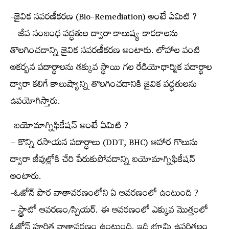
-జైవిక సవరణీకరణ (Bio-Remediation) అంటే ఏమిటి ?
– జీవ సంబంధ పద్ధతుల ద్వారా కాలుష్య కారకాలను
తొలగించడాన్ని జైవిక సవరణీకరణ అంటారు. లోహాల వంటి
అకర్బన పదార్థాలను తక్కువ స్థాయి గల రేడియోధార్మిక పదార్థాల
ద్వారా కలిగే కాలుష్యాన్ని తొలగించడానికి జైవిక పద్ధతులను
ఉపయోగిస్తారు.
-బయోమాగ్నిఫికేషన్ అంటే ఏమిటి ?
– కొన్ని రసాయన పదార్థాలు (DDT, BHC) ఆహార గొలుసు
ద్వారా జీవుల్లోకి చేరి పేరుకుపోవడాన్ని బయోమాగ్నిఫికేషన్
అంటారు.
-ఓజోన్ పొర వాతావరణంలోని ఏ ఆవరణంలో ఉంటుంది ?
– స్ట్రాటో ఆవరణం/స్పియర్. ఈ ఆవరణంలో ఎక్కువ మొత్తంలో
ఓజోన్ పూరిత వాతావరణం ఉంటుంది. ఇది భూమి ఉపరితలం