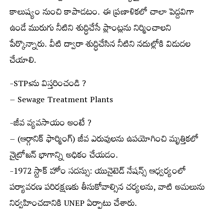
కాలుష్యం నుంచి కాపాడటం. ఈ ప్రణాళికలో చాలా పెద్దవిగా
ఉండే మురుగు నీటిని శుద్ధిచేసే ప్లాంట్లను నిర్మించాలని
పేర్కొన్నారు. వీటి ద్వారా శుద్ధిచేసిన నీటిని నదుల్లోకి విడుదల
చేయాలి.
-STPsను విస్తరించండి ?
– Sewage Treatment Plants
-జీవ వ్యవసాయం అంటే ?
– (ఆర్గానిక్ ఫార్మింగ్) జీవ ఎరువులను ఉపయోగించి మృత్తికలో
నైట్రోజన్ భాగాన్ని అధికం చేయడం.
-1972 స్టాక్ హోం సదస్సు: యునైటెడ్ నేషన్స్ ఆధ్వర్యంలో
పర్యావరణ పరిరక్షణకు తీసుకోవాల్సిన చర్యలను, వాటి అమలును
నిర్వహించడానికి UNEP ఏర్పాటు చేశారు.