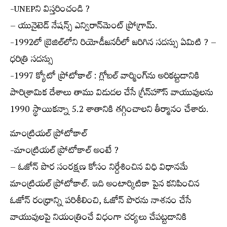
-UNEPని విస్తరించండి ?
– యునైటెడ్ నేషన్స్ ఎన్విరాన్‌మెంట్ ప్రోగ్రామ్.
-1992లో బ్రెజిల్‌లోని రియోడీజనరీలో జరిగిన సదస్సు ఏమిటి ? –
ధరిత్రి సదస్సు
-1997 క్యోటో ప్రోటోకాల్ : గ్లోబల్ వార్మింగ్‌ను అరికట్టడానికి
పారిశ్రామిక దేశాలు తాము విడుదల చేసే గ్రీన్‌హౌస్ వాయువులను
1990 స్థాయికన్నా 5.2 శాతానికి తగ్గించాలని తీర్మానం చేశారు.
మాంట్రియల్ ప్రోటోకాల్
-మాంట్రియల్ ప్రోటోకాల్ అంటే ?
– ఓజోన్ పొర సంరక్షణ కోసం నిర్దేశించిన విధి విధానమే
మాంట్రియల్ ప్రోటోకాల్. ఇది అంటార్కిటికా పైన కనిపించిన
ఓజోన్ రంధ్రాన్ని పరిశీలించి, ఓజోన్ పొరను నాశనం చేసే
వాయువులపై నియంత్రించే విధంగా చర్యలు చేపట్టడానికి