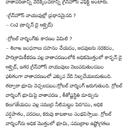
వాతావరణాన్ని వేడెక్కించడాన్ని గ్రీన్‌హౌస్ ఎఫెక్ట్ అంటారు.
-గ్రీన్‌హౌస్ వాయువుల్లో ప్రధానమైనది ?
– Co2 (కార్బన్ డై ఆక్సైడ్)
-గ్లోబల్ వార్మింగ్‌కు కారణం ఏమిటి ?
– శిలాజ ఇంధనాలు దహనం చేయడం, అడవులను నరకడం,
పారిశ్రామికీకరణ వల్ల వాతావరణంలోకి అధికమొత్తంలో కార్బన్ డై
ఆక్సైడ్, ఇతర గ్రీన్‌హౌస్ వాయువులు వెలువడుతుండటం
ఫలితంగా వాతావరణంలో ఎక్కువ వేడి నిల్వచేయబడుతుంది.
తద్వారా భూమి వెచ్చబడటం/గ్లోబల్ వార్మింగ్ జరుగుతుంది. గ్లోబల్
వార్మింగ్ భూమిపై వాతావరణ , శీతోష్ణస్థితి మార్పును
కలుగజేయడం వల్ల సముద్ర నీటిమట్టం పెరగడం, అధిక
వర్షపాతం, వరదలు, కరువు కాటకాలు సంభవిస్తాయి. గ్లోబల్
వార్మింగ్‌ను అధిక మొత్తంలో భూమి, సముద్రాల ఉష్ణోగ్రతలు