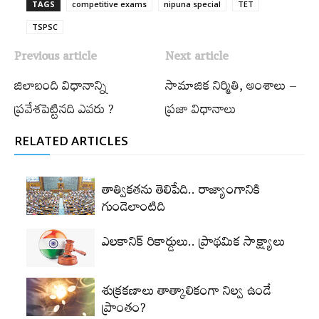
TAGS
competitive exams
nipuna special
TET
TSPSC
Previous article
Next article
జిలాబంది విధానాన్ని
సామాజిక నిర్మితి, అంశాలు –
ప్రవేశపెట్టినది ఎవరు ?
ప్రజా విధానాలు
RELATED ARTICLES
తాత్వికతను తెలిపేది.. రాజ్యాంగానికి
గుండెలాంటిది
ఎలకానిక్‌ రికార్డులు.. ప్రాథమిక సాక్ష్యాలు
శుక్రకణాలు తాత్కాలికంగా నిల్వ ఉండే
ప్రాంతం?