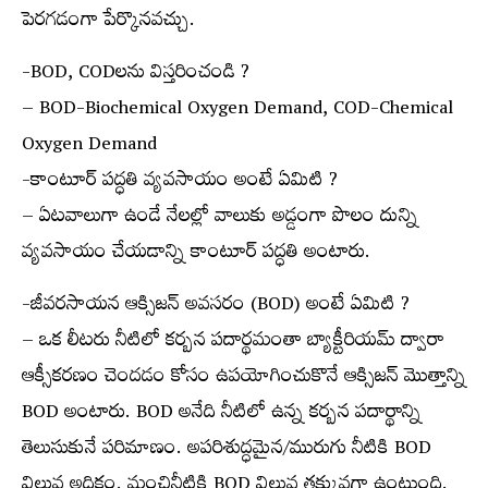
పెరగడంగా పేర్కొనవచ్చు.
-BOD, CODలను విస్తరించండి ?
– BOD-Biochemical Oxygen Demand, COD-Chemical
Oxygen Demand
-కాంటూర్ పద్ధతి వ్యవసాయం అంటే ఏమిటి ?
– ఏటవాలుగా ఉండే నేలల్లో వాలుకు అడ్డంగా పొలం దున్ని
వ్యవసాయం చేయడాన్ని కాంటూర్ పద్ధతి అంటారు.
-జీవరసాయన ఆక్సిజన్ అవసరం (BOD) అంటే ఏమిటి ?
– ఒక లీటరు నీటిలో కర్బన పదార్థమంతా బ్యాక్టీరియమ్ ద్వారా
ఆక్సీకరణం చెందడం కోసం ఉపయోగించుకొనే ఆక్సిజన్ మొత్తాన్ని
BOD అంటారు. BOD అనేది నీటిలో ఉన్న కర్బన పదార్థాన్ని
తెలుసుకునే పరిమాణం. అపరిశుద్ధమైన/మురుగు నీటికి BOD
విలువ అధికం. మంచినీటికి BOD విలువ తక్కువగా ఉంటుంది.