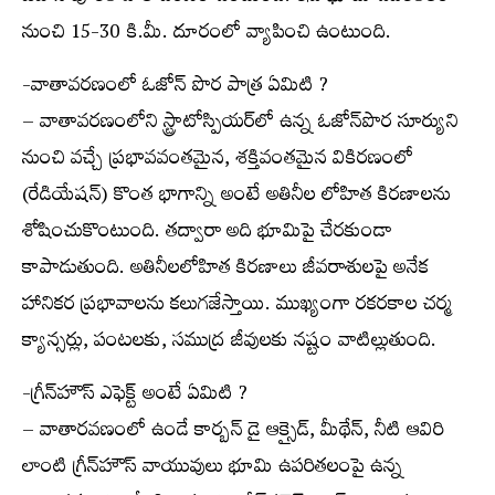
నుంచి 15-30 కి.మీ. దూరంలో వ్యాపించి ఉంటుంది.
-వాతావరణంలో ఓజోన్ పొర పాత్ర ఏమిటి ?
– వాతావరణంలోని స్ట్రాటోస్పియర్‌లో ఉన్న ఓజోన్‌పొర సూర్యుని
నుంచి వచ్చే ప్రభావవంతమైన, శక్తివంతమైన వికిరణంలో
(రేడియేషన్) కొంత భాగాన్ని అంటే అతినీల లోహిత కిరణాలను
శోషించుకొంటుంది. తద్వారా అది భూమిపై చేరకుండా
కాపాడుతుంది. అతినీలలోహిత కిరణాలు జీవరాశులపై అనేక
హానికర ప్రభావాలను కలుగజేస్తాయి. ముఖ్యంగా రకరకాల చర్మ
క్యాన్సర్లు, పంటలకు, సముద్ర జీవులకు నష్టం వాటిల్లుతుంది.
-గ్రీన్‌హౌస్ ఎఫెక్ట్ అంటే ఏమిటి ?
– వాతారవణంలో ఉండే కార్బన్ డై ఆక్సైడ్, మీథేన్, నీటి ఆవిరి
లాంటి గ్రీన్‌హౌస్ వాయువులు భూమి ఉపరితలంపై ఉన్న