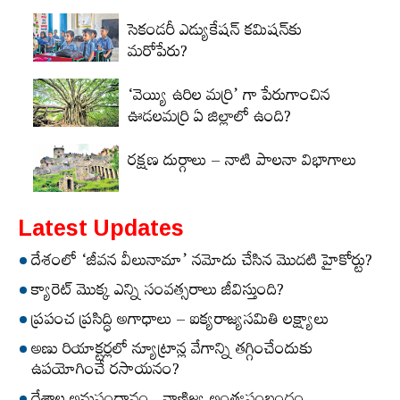
సెకండరీ ఎడ్యుకేషన్‌ కమిషన్‌కు
మరోపేరు?
‘వెయ్యి ఉరిల మర్రి’ గా పేరుగాంచిన
ఊడలమర్రి ఏ జిల్లాలో ఉంది?
రక్షణ దుర్గాలు – నాటి పాలనా విభాగాలు
Latest Updates
దేశంలో ‘జీవన వీలునామా’ నమోదు చేసిన మొదటి హైకోర్టు?
క్యారెట్‌ మొక్క ఎన్ని సంవత్సరాలు జీవిస్తుంది?
ప్రపంచ ప్రసిద్ధి అగాధాలు – ఐక్యరాజ్యసమితి లక్ష్యాలు
అణు రియాక్టర్లలో న్యూట్రాన్ల వేగాన్ని తగ్గించేందుకు
ఉపయోగించే రసాయనం?