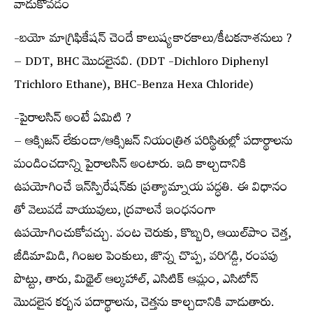
వాడుకోవడం
-బయో మాగ్రిఫికేషన్ చెందే కాలుష్యకారకాలు/కీటకనాశనులు ?
– DDT, BHC మొదలైనవి. (DDT -Dichloro Diphenyl
Trichloro Ethane), BHC-Benza Hexa Chloride)
-పైరాలసిన్ అంటే ఏమిటి ?
– ఆక్సిజన్ లేకుండా/ఆక్సిజన్ నియంత్రిత పరిస్థితుల్లో పదార్థాలను
మండించడాన్ని పైరాలసిన్ అంటారు. ఇది కాల్చడానికి
ఉపయోగించే ఇన్‌స్పిరేషన్‌కు ప్రత్యామ్నాయ పద్ధతి. ఈ విధానం
తో వెలువడే వాయువులు, ద్రవాలనే ఇంధనంగా
ఉపయోగించుకోవచ్చు. వంట చెరుకు, కొబ్బరి, ఆయిల్‌పాం చెత్త,
జీడిమామిడి, గింజల పెంకులు, జొన్న చొప్ప, వరిగడ్డి, రంపపు
పొట్టు, తారు, మిథైల్ ఆల్కహాల్, ఎసిటిక్ ఆమ్లం, ఎసిటోన్
మొదలైన కర్బన పదార్థాలను, చెత్తను కాల్చడానికి వాడుతారు.