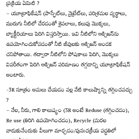
ప్రక్రియ ఏమిటి ?
– యూట్రాఫికేషన్ (పాస్ఫేట్‌లు, నైట్రేట్‌లు, పరిశ్రమల వ్యర్థాలు,
మురుగు నీటిలో చేరడంతో శైవలాలు, కలుపు మొక్కలు,
బ్యాక్టీరియాలు పెరిగి విస్తరిస్తాయి. ఇవి నీటిలోని ఆక్సిజన్‌ను
ఉపయోగించుకోవడంతో నీటి జీవులకు ఆక్సిజన్ అందక
చనిపోతాయి. తద్వారా నీటిలోని పోషకాలు పెరిగి, మొక్కలు
విపరీతంగా పెరిగి ఆక్సిజన్ పరిమాణం తగ్గడాన్ని యూట్రాఫికేషన్
అంటారు.
-3R సూత్రం అమలు చేయడం వల్ల వేటి కాలుష్యాన్ని తగ్గించవచ్చు
?
– నేల, నీరు, గాలి కాలుష్యం (3R అంటే Reduse (తగ్గించడం),
Re use (తిరిగి ఉపయోగించడం), Recycle (మరల
వాడుకునేందుకు వీలుగా మార్చడం/పునఃచక్రీయ పద్ధతిలో