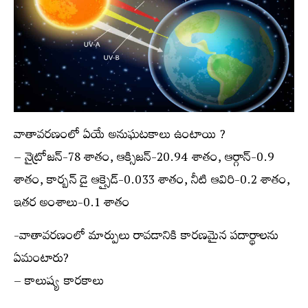
వాతావరణంలో ఏయే అనుఘటకాలు ఉంటాయి ?
– నైట్రోజన్-78 శాతం, ఆక్సిజన్-20.94 శాతం, ఆర్గాన్-0.9
శాతం, కార్బన్ డై ఆక్సైడ్-0.033 శాతం, నీటి ఆవిరి-0.2 శాతం,
ఇతర అంశాలు-0.1 శాతం
-వాతావరణంలో మార్పులు రావడానికి కారణమైన పదార్థాలను
ఏమంటారు?
– కాలుష్య కారకాలు