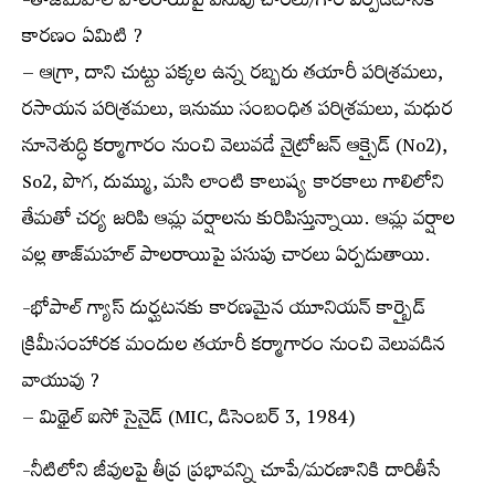
-తాజ్‌మహల్ పాలరాయిపై పసుపు చారలు/గార ఏర్పడటానికి
కారణం ఏమిటి ?
– ఆగ్రా, దాని చుట్టు పక్కల ఉన్న రబ్బరు తయారీ పరిశ్రమలు,
రసాయన పరిశ్రమలు, ఇనుము సంబంధిత పరిశ్రమలు, మధుర
నూనెశుద్ధి కర్మాగారం నుంచి వెలువడే నైట్రోజన్ ఆక్సైడ్ (No2),
So2, పొగ, దుమ్ము, మసి లాంటి కాలుష్య కారకాలు గాలిలోని
తేమతో చర్య జరిపి ఆమ్ల వర్షాలను కురిపిస్తున్నాయి. ఆమ్ల వర్షాల
వల్ల తాజ్‌మహల్ పాలరాయిపై పసుపు చారలు ఏర్పడుతాయి.
-భోపాల్ గ్యాస్ దుర్ఘటనకు కారణమైన యూనియన్ కార్బైడ్
క్రిమీసంహారక మందుల తయారీ కర్మాగారం నుంచి వెలువడిన
వాయువు ?
– మిథైల్ ఐసో సైనైడ్ (MIC, డిసెంబర్ 3, 1984)
-నీటిలోని జీవులపై తీవ్ర ప్రభావన్ని చూపే/మరణానికి దారితీసే