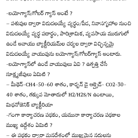
-బయోగ్యాస్/గోబర్ గ్యాస్ అంటే ?
– పశువుల ద్వారా విడుదలయ్యే వ్యర్థం/పేడ, నివాసగృహాల నుంచి
విడుదలయ్యే వ్యర్థ పదార్థం, పారిశ్రామిక, వ్యవసాయ మురుగులో
ఉండే అవాయు బ్యాక్టీరియమ్‌ల చర్యల ద్వారా విచ్ఛిన్నమై
విడుదలయ్యే వాయువును బయోగ్యాస్/గోబర్‌గ్యాస్ అంటారు.
-బయోగ్యాస్‌లో ఉండే వాయువులు ఏవి ? ఉత్పత్తి చేసే
సూక్ష్మజీవులు ఏమిటి ?
– మీథెన్-CH4-50-60 శాతం, కార్బన్ డై ఆక్సైడ్- CO2-30-
40 శాతం, తక్కువ మోతాదులో H2/H2S/N ఉంటాయి,
మిథనోజెనిక్ బ్యాక్టీరియా
-గంగా కార్యాచరణ పథకం, యమునా కార్యాచరణ పథకాల
ముఖ్య ఉద్దేశం ఏమిటి ?
– ఈ పథకం ద్వారా మనదేశంలో ముఖ్యమైన నదులను