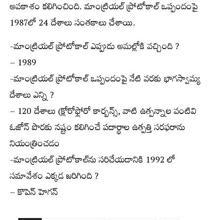
అవకాశం కలిగించింది. మాంట్రియల్ ప్రోటోకాల్ ఒప్పందంపై
1987లో 24 దేశాలు సంతకాలు చేశాయి.
-మాంట్రియల్ ప్రోటోకాల్ ఎప్పుడు అమల్లోకి వచ్చింది ?
– 1989
-మాంట్రియల్ ప్రోటోకాల్ ఒప్పందంపై నేటి వరకు భాగస్వామ్య
దేశాలు ఎన్ని ?
– 120 దేశాలు (క్లోరోఫ్లోరో కార్బన్స్, వాటి ఉత్పన్నాల వంటివి
ఓజోన్ పొరకు నష్టం కలిగించే పదార్థాల ఉత్పత్తి సరఫరాను
నియంత్రించడం
-మాంట్రియల్ ప్రోటోకాల్‌ను సరిచేయడానికి 1992 లో
సమావేశం ఎక్కడ జరిగింది ?
– కొపెన్ హెగన్