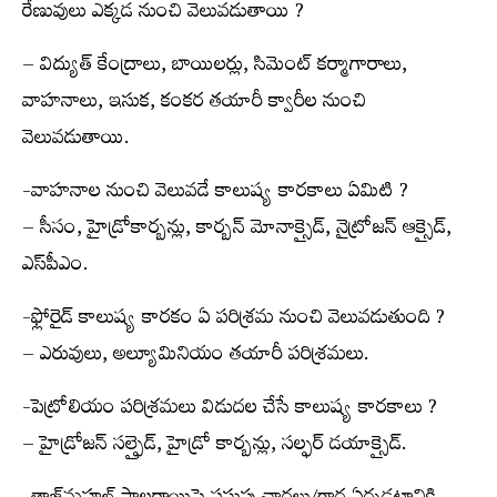
రేణువులు ఎక్కడ నుంచి వెలువడుతాయి ?
– విద్యుత్ కేంద్రాలు, బాయిలర్లు, సిమెంట్ కర్మాగారాలు,
వాహనాలు, ఇసుక, కంకర తయారీ క్వారీల నుంచి
వెలువడుతాయి.
-వాహనాల నుంచి వెలువడే కాలుష్య కారకాలు ఏమిటి ?
– సీసం, హైడ్రోకార్బన్లు, కార్బన్ మోనాక్సైడ్, నైట్రోజన్ ఆక్సైడ్,
ఎస్‌పీఎం.
-ఫ్లోరైడ్ కాలుష్య కారకం ఏ పరిశ్రమ నుంచి వెలువడుతుంది ?
– ఎరువులు, అల్యూమినియం తయారీ పరిశ్రమలు.
-పెట్రోలియం పరిశ్రమలు విడుదల చేసే కాలుష్య కారకాలు ?
– హైడ్రోజన్ సల్ఫైడ్, హైడ్రో కార్బన్లు, సల్ఫర్ డయాక్సైడ్.