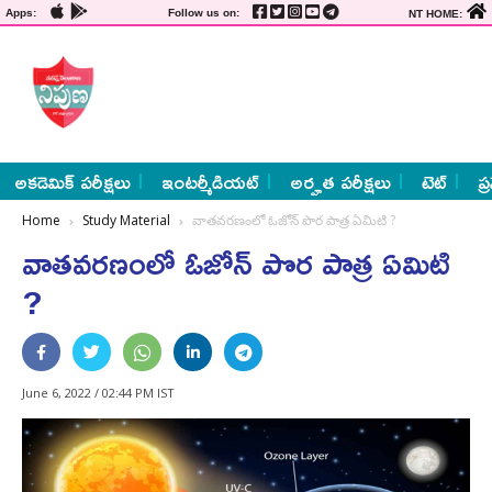
Apps:
Follow us on:
NT HOME:
అకడెమిక్ పరీక్షలు
ఇంటర్మీడియట్
అర్హత పరీక్షలు
టెట్
ప్
Home
Study Material
వాతవరణంలో ఓజోన్ పొర పాత్ర ఏమిటి ?
వాతవరణంలో ఓజోన్ పొర పాత్ర ఏమిటి
?
June 6, 2022 / 02:44 PM IST