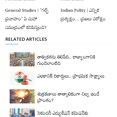
Previous article
Next article
General Studies | ‘గల్ఫ్‌
Indian Polity | ఎన్నిక
ప్రవాహం’ ఏ మహా
ప్రత్యక్షం… ప్రజలు పరోక్షం
సముద్రంలో కనిపిస్తుంది?
RELATED ARTICLES
తాత్వికతను తెలిపేది.. రాజ్యాంగానికి
గుండెలాంటిది
ఎలకానిక్‌ రికార్డులు.. ప్రాథమిక సాక్ష్యాలు
శుక్రకణాలు తాత్కాలికంగా నిల్వ ఉండే
ప్రాంతం?
సెకండరీ ఎడ్యుకేషన్‌ కమిషన్‌కు