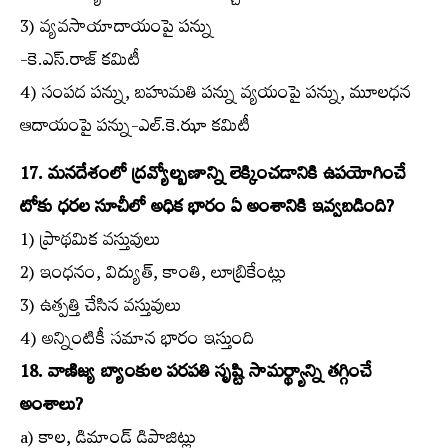
3) వ్యవసాయాదాయంపై పన్ను
-కె.ఎస్‌.రాజ్‌ కమిటీ
4) సంపద పన్ను, బహుమతి పన్ను వ్యయంపై పన్ను, మూలధన
ఆదాయంపై పన్ను-ఎల్‌.కె.ఝా కమిటీ
17. మనదేశంలో ద్రవ్యోల్బణాన్ని లెక్కించడానికి ఉపయోగించే
టోకు ధరల సూచీలో అధిక భారం ఏ అంశానికి ఇవ్వబడింది?
1) ప్రాథమిక వస్తువులు
2) ఇంధనం, విద్యుత్‌, కాంతి, లూబ్రికేంట్లు
3) ఉత్పత్తి చేసిన వస్తువులు
4) అన్నింటికీ సమాన భారం ఇస్తుంది
18. వాణిజ్య బ్యాంకుల పరపతి సృష్టి సామర్థ్యాన్ని తగ్గించే
అంశాలు?
a) కాల, డిమాండ్‌ డిపాజిట్లు