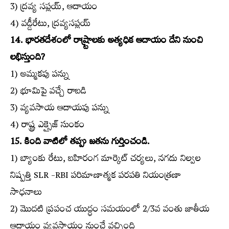
3) ద్రవ్య సప్లయ్‌, ఆదాయం
4) వడ్డీరేటు, ద్రవ్యసప్లయ్‌
14. భారతదేశంలో రాష్ర్టాలకు అత్యధిక ఆదాయం దేని నుంచి
లభిస్తుంది?
1) అమ్మకపు పన్ను
2) భూమిపై వచ్చే రాబడి
3) వ్యవసాయ ఆదాయపు పన్ను
4) రాష్ట్ర ఎక్సైజ్‌ సుంకం
15. కింది వాటిలో తప్పు జతను గుర్తించండి.
1) బ్యాంకు రేటు, బహిరంగ మార్కెట్‌ చర్యలు, నగదు నిల్వల
నిష్పత్తి SLR -RBI పరిమాణాత్మక పరపతి నియంత్రణా
సాధనాలు
2) మొదటి ప్రపంచ యుద్ధం సమయంలో 2/3వ వంతు జాతీయ
ఆదాయం వ్యవసాయం నుంచే వచ్చింది