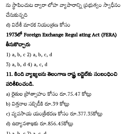
ను స్థాపించుట ద్వారా లోహ వ్యాపారాన్ని ప్రభుత్వం స్వాధీనం
చేసుకున్నది
d) విదేశీ మారక నియంత్రణ కోసం
1973లో Foreign Exchange Regul ating Act (FERA)
తీసుకొచ్చారు
1) a, b, c 2) a, b, c, d
3) a, b, d 4) a, c, d
11. కింది వ్యాఖ్యలను తెలంగాణ రాష్ట్ర బడ్జెట్‌కు సంబంధించి
పరిశీలించండి.
a) రైతుల ప్రోత్సాహం కోసం రూ.75.47 కోట్లు
b) విత్తనాల సబ్సిడీకి రూ.39 కోట్లు
c) వ్యవసాయ యంత్రీకరణ కోసం రూ.377.35కోట్లు
d) ఉద్యానశాఖకు రూ.856.45కోట్లు