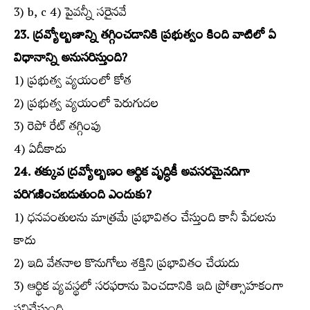
3) b, c 4) పైవన్నీ సరైనవే
23. ద్రవ్యోల్బణాన్ని తగ్గించడానికి ప్రభుత్వం కింది వాటిలో ఏ
విధానాన్ని అనుసరిస్తుంది?
1) ప్రభుత్వ వ్యయంలో కోత
2) ప్రభుత్వ వ్యయంలో పెరుగుదల
3) రెపో రేట్‌ తగ్గింపు
4) ఏదీకాదు
24. తక్కువ ద్రవ్యోల్బణం ఆర్థిక వృద్ధికీ అవసరమైనదిగా
పరిగణించబడుతుంది ఎందుకు?
1) ధనవంతులను మాత్రమే ప్రభావితం చేస్తుంది కానీ పేదలను
కాదు
2) ఇది వేతనాల కొనుగోలు శక్తిని ప్రభావితం చేయదు
3) ఆర్థిక వ్యవస్థలో సరఫరాను పెంచడానికి ఇది ప్రోత్సాహకంగా