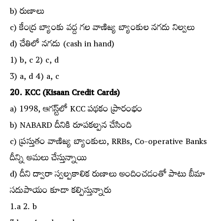
b) రుణాలు
c) కేంద్ర బ్యాంకు వద్ద గల వాణిజ్య బ్యాంకుల నగదు నిల్వలు
d) చేతిలో నగదు (cash in hand)
1) b, c 2) c, d
3) a, d 4) a, c
20. KCC (Kisaan Credit Cards)
a) 1998, ఆగస్ట్‌లో KCC పథకం ప్రారంభం
b) NABARD దీనికి రూపకల్పన చేసింది
c) ప్రస్తుతం వాణిజ్య బ్యాంకులు, RRBs, Co-operative Banks
దీన్ని అమలు చేస్తున్నాయి
d) దీని ద్వారా స్వల్పకాలిక రుణాలు అందించడంతో పాటు బీమా
సదుపాయం కూడా కల్పిస్తున్నారు
1.a 2. b