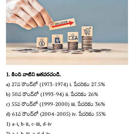
1. కింది వాటిని జతపరచండి.
a) 27వ రౌండ్‌లో (1973-1974) i. పేదరికం 27.5%
b) 50వ రౌండ్‌లో (1993-94) ii. పేదరికం 26%
c) 55వ రౌండ్‌లో (1999-2000) iii. పేదరికం 36%
d) 61వ రౌండ్‌లో (2004-2005) iv. పేదరికం 55%
1) a-i, b-ii, c-iii, d-iv