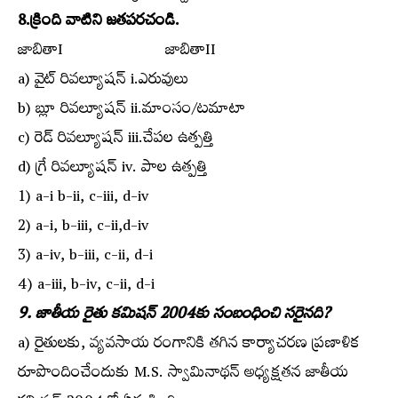
8.క్రింది వాటిని జతపరచండి.
జాబితాI జాబితాII
a) వైట్‌ రివల్యూషన్‌ i.ఎరువులు
b) బ్లూ రివల్యూషన్‌ ii.మాంసం/టమాటా
c) రెడ్‌ రివల్యూషన్‌ iii.చేపల ఉత్పత్తి
d) గ్రే రివల్యూషన్‌ iv. పాల ఉత్పత్తి
1) a-i b-ii, c-iii, d-iv
2) a-i, b-iii, c-ii,d-iv
3) a-iv, b-iii, c-ii, d-i
4) a-iii, b-iv, c-ii, d-i
9. జాతీయ రైతు కమిషన్‌ 2004కు సంబంధించి సరైనది?
a) రైతులకు, వ్యవసాయ రంగానికి తగిన కార్యాచరణ ప్రణాళిక
రూపొందించేందుకు M.S. స్వామినాథన్‌ అధ్యక్షతన జాతీయ