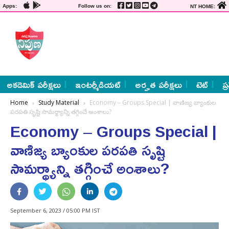
Apps:
Follow us on:
NT HOME:
అకడెమిక్ పరీక్షలు
ఇంటర్మీడియట్
అర్హత పరీక్షలు
టెట్
ప్
Home
Study Material
Economy – Groups Special | వాణిజ్య బ్యాంకుల
పరపతి సృష్టి సామర్థ్యాన్ని తగ్గించే అంశాలు?
Economy – Groups Special |
వాణిజ్య బ్యాంకుల పరపతి సృష్టి
సామర్థ్యాన్ని తగ్గించే అంశాలు?
September 6, 2023 / 05:00 PM IST