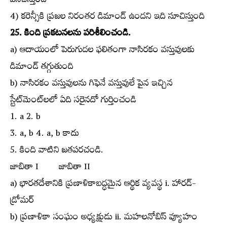
పనిచేస్తుంది
4) కరెన్సీకి ప్రజల నిరంతర డిమాండ్‌ ఉందని ఇది సూచిస్తుంది
25. కింది ప్రకటనలను పరిశీలించండి.
a) ఆదాయంలో పెరుగుదల ఫలితంగా నాసిరకం వస్తువులకు
డిమాండ్‌ తగ్గుతుంది
b) నాసిరకం వస్తువులను గిఫెనే వస్తువులే పైన ఇచ్చిన
స్టేట్‌మెంట్‌లలో ఏది సరైనదో గుర్తించండి
1. a 2. b
3. a, b 4. a, b కాదు
5. కింది వాటిని జతపరచండి.
జాబితా I జాబితా II
a) భారతదేశానికి ప్రణాళికాబద్ధమైన ఆర్థిక వ్యవస్థ i. హారడ్‌-
డ్రోమర్‌
b) ప్రణాళికా సంఘం అధ్యక్షుడు ii. మహలనోబిస్‌ వ్యూహం