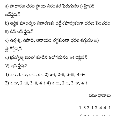
a) సాధారణ ధరల స్థాయి నిరంతర పెరుగుదల i) హైపర్‌
ఇన్‌ఫ్లేషన్‌
b) ఆర్థిక మాంద్యం నివారణకు ఉద్దేశపూర్వకంగా ధరలు పెంచడం
ii) డీస్‌ బస్‌ ఫ్లేషన్‌
c) ఉత్పత్తి, ఉపాధి, ఆదాయం తగ్గకుండా ధరల తగ్గుదల iii)
స్టాగ్‌ఫ్లేషన్‌
d) ద్రవ్యోల్బణంతో కూడిన తిరోగమనం iv) రిఫ్లేషన్‌
V) ఇన్‌ ఫ్లేషన్‌
1) a-v, b-iv, c-ii, d-i 2) a-i, 2-ii, 3-iii, 4-iv
3) a-iv, 2-iii, 3-ii, 4-i 4) a-iii, 2-ii, 3-iv, 4-i
సమాధానాలు
1-3 2-1 3-4 4-1