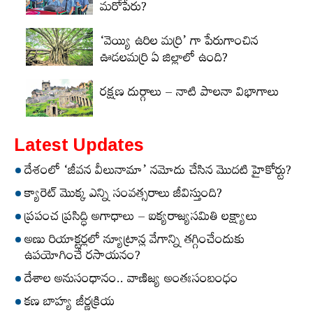
మరోపేరు?
‘వెయ్యి ఉరిల మర్రి’ గా పేరుగాంచిన
ఊడలమర్రి ఏ జిల్లాలో ఉంది?
రక్షణ దుర్గాలు – నాటి పాలనా విభాగాలు
Latest Updates
దేశంలో ‘జీవన వీలునామా’ నమోదు చేసిన మొదటి హైకోర్టు?
క్యారెట్‌ మొక్క ఎన్ని సంవత్సరాలు జీవిస్తుంది?
ప్రపంచ ప్రసిద్ధి అగాధాలు – ఐక్యరాజ్యసమితి లక్ష్యాలు
అణు రియాక్టర్లలో న్యూట్రాన్ల వేగాన్ని తగ్గించేందుకు
ఉపయోగించే రసాయనం?
దేశాల అనుసంధానం.. వాణిజ్య అంతఃసంబంధం
కణ బాహ్య జీర్ణక్రియ