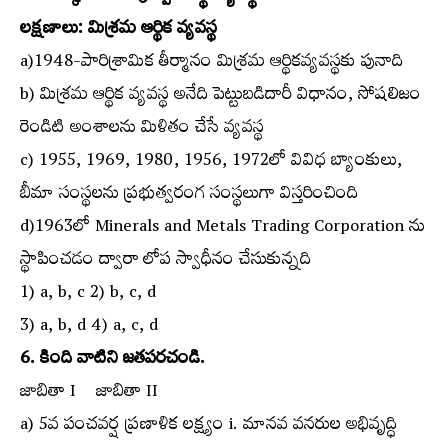
లక్షణాలు: మిశ్రమ ఆర్థిక వ్యవస్థ
a)1948-పారిశ్రామిక తీర్మానం మిశ్రమ ఆర్థికవ్యవస్థకు పునాది
b) మిశ్రమ ఆర్థిక వ్యవస్థ అనేది పెట్టుబడిదారీ విధానం, సోషలిజం
రెండిటి అంశాలను మిళితం చేసే వ్యవస్థ
c) 1955, 1969, 1980, 1956, 1972లో వివిధ బ్యాంకులు,
బీమా సంస్థలను ప్రభుత్వరంగ సంస్థలుగా విస్తరించింది
d)1963లో Minerals and Metals Trading Corporation ను
స్థాపించడం ద్వారా లోప స్వాధీనం చేసుకున్నది
1) a, b, c 2) b, c, d
3) a, b, d 4) a, c, d
6. కింది వాటిని జతపరచండి.
జాబితా I జాబితా II
a) 5వ పంచవర్ష ప్రణాళిక లక్ష్యం i. మానవ వనరుల అభివృద్ధి