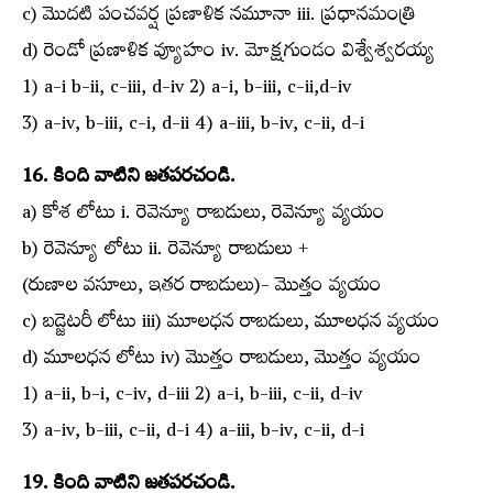
c) మొదటి పంచవర్ష ప్రణాళిక నమూనా iii. ప్రధానమంత్రి
d) రెండో ప్రణాళిక వ్యూహం iv. మోక్షగుండం విశ్వేశ్వరయ్య
1) a-i b-ii, c-iii, d-iv 2) a-i, b-iii, c-ii,d-iv
3) a-iv, b-iii, c-i, d-ii 4) a-iii, b-iv, c-ii, d-i
16. కింది వాటిని జతపరచండి.
a) కోశ లోటు i. రెవెన్యూ రాబడులు, రెవెన్యూ వ్యయం
b) రెవెన్యూ లోటు ii. రెవెన్యూ రాబడులు +
(రుణాల వసూలు, ఇతర రాబడులు)- మొత్తం వ్యయం
c) బడ్జెటరీ లోటు iii) మూలధన రాబడులు, మూలధన వ్యయం
d) మూలధన లోటు iv) మొత్తం రాబడులు, మొత్తం వ్యయం
1) a-ii, b-i, c-iv, d-iii 2) a-i, b-iii, c-ii, d-iv
3) a-iv, b-iii, c-ii, d-i 4) a-iii, b-iv, c-ii, d-i
19. కింది వాటిని జతపరచండి.