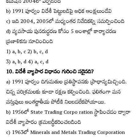
కమిషన్‌ 2004లో ఏర్పడింది
b) 1991 పూర్వం విదేశీ పెట్టుబడిపై అధిక ఆంక్షలుండేవి
c) ఇది 2004, 2005లో మధ్యంతర నివేదికల్ని సమర్పించింది
d) వ్యవసాయ పునరుద్ధరణ కోసం 5 అంశాల్లో కార్యాచరణ
ప్రణాళికను సూచించింది
1) a, b, c 2) b, c, d
3) a, b, d 4) a, c, d
10. విదేశీ వ్యాపార విధానం గురించి సరైనది?
a) 1991 పూర్వం దిగుమతుల ప్రతిస్థాపనకు ప్రాధాన్యమిచ్చింది.
చిన్న పరిశ్రమలకు కూడా రక్షణ కల్పించింది. ఫలితంగా మన
వస్తువులు అంతర్జాతీయ పోటీకి నిలబడలేకపోయాయి.
b) 1956లో State Trading Corpo ration స్థాపించడం ద్వారా
విదేశీ వ్యాపారం క్రమబద్ధీకరించబడింది
c) 1963లో Minerals and Metals Trading Corporation