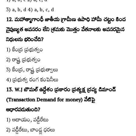
1) a, b, c 2) a, c, d
3) a, b, d 4) a, b, c, d
12. మహాత్మాగాంధీ జాతీయ గ్రామీణ ఉపాధి హామీ చట్టం కింద
నైపుణ్యత అవసరం లేని శ్రమకు మొత్తం వేతనాలకు అవసరమైన
నిధులను భరించేది?
1) కేంద్ర ప్రభుత్వం
2) రాష్ట్ర ప్రభుత్వం
3) కేంద్ర, రాష్ట్ర ప్రభుత్వాలు
4) ప్రభుత్వ రంగ కంపెనీలు
13. W.J బౌమల్‌ ఉద్దేశం ప్రకారం ప్రత్యక్ష ద్రవ్య డిమాండ్‌
(Transaction Demand for money) వేటిపై
ఆధారపడుతుంది?
1) ఆదాయం, వడ్డీరేటు
2) వడ్డీరేటు, బాండ్ల్ల ధరలు