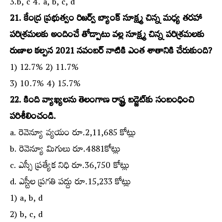
3.b, c 4. a, b, c, d
21. కేంద్ర ప్రభుత్వం రిజర్వ్‌ బ్యాంక్‌ సూక్ష్మ చిన్న మధ్య తరహా
పరిశ్రమలకు అందించే తోడ్పాటు వల్ల సూక్ష్మ చిన్న పరిశ్రమలకు
రుణాల కల్పన 2021 నవంబర్‌ నాటికి ఎంత శాతానికి చేరుకుంది?
1) 12.7% 2) 11.7%
3) 10.7% 4) 15.7%
22. కింది వ్యాఖ్యలను తెలంగాణ రాష్ట్ర బడ్జెట్‌కు సంబంధించి
పరిశీలించండి.
a. రెవెన్యూ వ్యయం రూ.2,11,685 కోట్లు
b. రెవెన్యూ మిగులు రూ.4881కోట్లు
c. ఎస్సీ ప్రత్యేక నిధి రూ.36,750 కోట్లు
d. ఎస్టీల ప్రగతి పద్దు రూ.15,233 కోట్లు
1) a, b, d
2) b, c, d