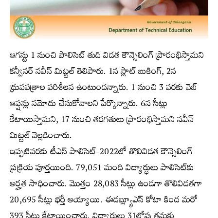
ఆగస్టు 1 నుంచి పాలిసెట్‌ తుది విడత కౌన్సెలింగ్‌ ప్రారంభిస్తామని
కన్వీనర్‌ నవీన్‌ మిట్టల్‌ తెలిపారు. 1న స్లాట్‌ బుకింగ్‌, 2న
ధ్రువపత్రాల పరిశీలన ఉంటుందన్నారు. 1 నుంచి 3 వరకు వెబ్‌
ఆప్షన్లు నమోదు చేసుకోవాలని పేర్కొన్నారు. 6న సీట్లు
కేటాయిస్తామని, 17 నుంచి తరగతులు ప్రారంభిస్తామని నవీన్‌
మిట్టల్‌ వెల్లడించారు.
ఇప్ప‌టివ‌ర‌కు టీఎస్ పాలిసెట్‌-2022లో తొలివిడత కౌన్సెలింగ్‌
ప్రక్రియ పూర్తయింది. 79,051 మంది విద్యార్థులు పాలిసెట్‌కు
అర్హత సాధించారు. మొత్తం 28,083 సీట్లు ఉండగా తొలివిడతగా
20,695 సీట్లు భర్తీ అయ్యాయి. ఈడబ్ల్యూఎస్ కోటా కింద మరో
393 సీట్లు కేటాయించారు. విద్యార్థులు 31లోపు తమకు