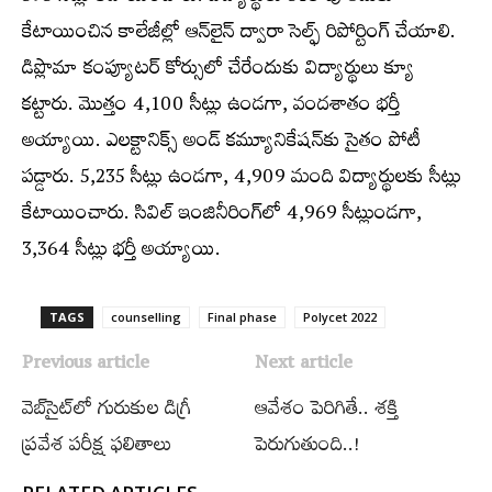
కేటాయించిన కాలేజీల్లో ఆన్‌లైన్‌ ద్వారా సెల్ఫ్ రిపోర్టింగ్‌ చేయాలి.
డిప్లొమా కంప్యూటర్‌ కోర్సులో చేరేందుకు విద్యార్థులు క్యూ
కట్టారు. మొత్తం 4,100 సీట్లు ఉండగా, వందశాతం భర్తీ
అయ్యాయి. ఎలక్టానిక్స్​​‍ అండ్‌ కమ్యూనికేషన్‌కు సైతం పోటీ
పడ్డారు. 5,235 సీట్లు ఉండగా, 4,909 మంది విద్యార్థులకు సీట్లు
కేటాయించారు. సివిల్‌ ఇంజినీరింగ్‌లో 4,969 సీట్లుండగా,
3,364 సీట్లు భర్తీ అయ్యాయి.
TAGS
counselling
Final phase
Polycet 2022
Previous article
Next article
వెబ్‌సైట్‌లో గురుకుల డిగ్రీ
ఆవేశం పెరిగితే.. శక్తి
ప్రవేశ పరీక్ష ఫలితాలు
పెరుగుతుంది..!