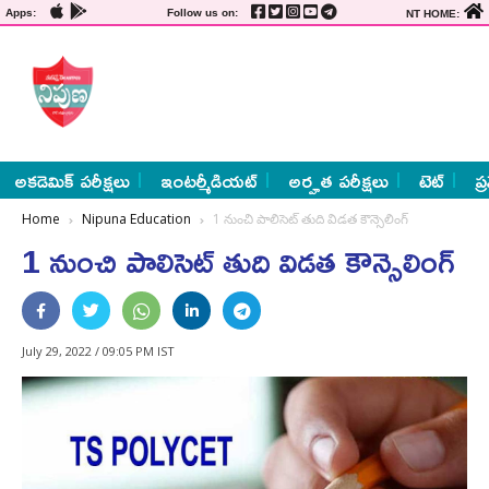
Apps:
Follow us on:
NT HOME:
అకడెమిక్ పరీక్షలు
ఇంటర్మీడియట్
అర్హత పరీక్షలు
టెట్
ప్
Home
Nipuna Education
1 నుంచి పాలిసెట్‌ తుది విడత కౌన్సెలింగ్‌
1 నుంచి పాలిసెట్‌ తుది విడత కౌన్సెలింగ్‌
July 29, 2022 / 09:05 PM IST