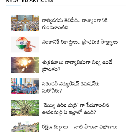
RELATED ARTICLES
తాత్వికతను తెలిపేది.. రాజ్యాంగానికి
గుండెలాంటిది
ఎలకానిక్‌ రికార్డులు.. ప్రాథమిక సాక్ష్యాలు
శుక్రకణాలు తాత్కాలికంగా నిల్వ ఉండే
ప్రాంతం?
సెకండరీ ఎడ్యుకేషన్‌ కమిషన్‌కు
మరోపేరు?
‘వెయ్యి ఉరిల మర్రి’ గా పేరుగాంచిన
ఊడలమర్రి ఏ జిల్లాలో ఉంది?
రక్షణ దుర్గాలు – నాటి పాలనా విభాగాలు