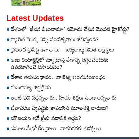
Latest Updates
దేశంలో ‘జీవన వీలునామా’ నమోదు చేసిన మొదటి హైకోర్టు?
క్యారెట్‌ మొక్క ఎన్ని సంవత్సరాలు జీవిస్తుంది?
ప్రపంచ ప్రసిద్ధి అగాధాలు – ఐక్యరాజ్యసమితి లక్ష్యాలు
అణు రియాక్టర్లలో న్యూట్రాన్ల వేగాన్ని తగ్గించేందుకు
ఉపయోగించే రసాయనం?
దేశాల అనుసంధానం.. వాణిజ్య అంతఃసంబంధం
కణ బాహ్య జీర్ణక్రియ
ఇంటి పని వద్దన్నవారు.. స్వీయ శిక్షణ ఉండాలన్నవారు
జీవావరణ వ్యవస్థకు కావలసిన మూలశక్తి దారులు?
మౌజియన్‌ అనే గ్రీకు పదానికి అర్థం?
సమాజ మేధో కేంద్రాలు.. నాగరికతకు చిహ్నాలు