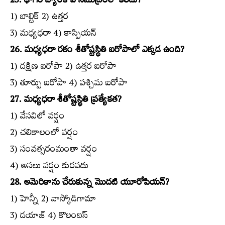
25. ఢాగర్‌ బ్యాంక్‌ ఏ సముద్రంలో కలదు?
1) బాల్టిక్‌ 2) ఉత్తర
3) మధ్యధరా 4) కాస్పియన్‌
26. మధ్యధరా రకం శీతోష్టస్థితి ఐరోపాలో ఎక్కడ ఉంది?
1) దక్షిణ ఐరోపా 2) ఉత్తర ఐరోపా
3) తూర్పు ఐరోపా 4) పశ్చిమ ఐరోపా
27. మధ్యధరా శీతోష్టస్థితి ప్రత్యేకత?
1) వేసవిలో వర్షం
2) చలికాలంలో వర్షం
3) సంవత్సరంమంతా వర్షం
4) అసలు వర్షం కురవదు
28. అమెరికాను చేరుకున్న మొదటి యూరోపియన్‌?
1) హెన్నీ 2) వాస్కోడిగామా
3) డయాజ్‌ 4) కొలంబస్‌