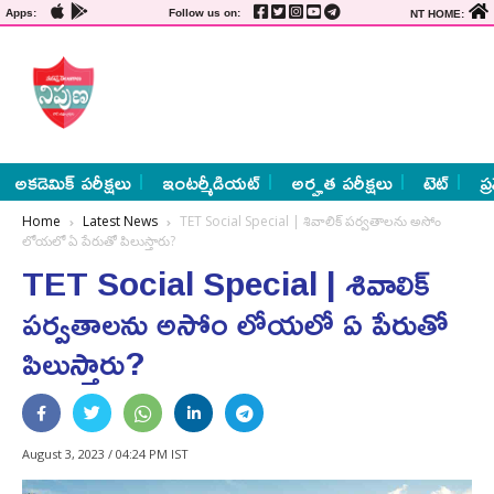
Apps:
Follow us on:
NT HOME:
అకడెమిక్ పరీక్షలు
ఇంటర్మీడియట్
అర్హత పరీక్షలు
టెట్
ప్
Home
Latest News
TET Social Special | శివాలిక్‌ పర్వతాలను అసోం
లోయలో ఏ పేరుతో పిలుస్తారు?
TET Social Special | శివాలిక్‌
పర్వతాలను అసోం లోయలో ఏ పేరుతో
పిలుస్తారు?
August 3, 2023 / 04:24 PM IST