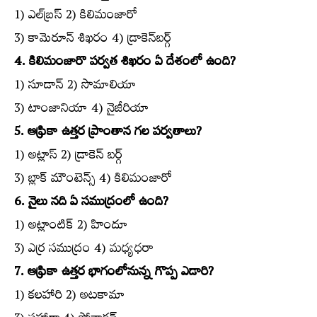
1) ఎల్‌బ్రస్‌ 2) కిలిమంజారో
3) కామెరూన్‌ శిఖరం 4) డ్రాకెన్‌బర్గ్‌
4. కిలిమంజారొ పర్వత శిఖరం ఏ దేశంలో ఉంది?
1) సూడాన్‌ 2) సొమాలియా
3) టాంజానియా 4) నైజీరియా
5. ఆఫ్రికా ఉత్తర ప్రాంతాన గల పర్వతాలు?
1) అట్లాస్‌ 2) డ్రాకెన్‌ బర్గ్‌
3) బ్లాక్‌ మౌంటెన్స్‌ 4) కిలిమంజారో
6. నైలు నది ఏ సముద్రంలో ఉంది?
1) అట్లాంటిక్‌ 2) హిందూ
3) ఎర్ర సముద్రం 4) మధ్యధరా
7. ఆఫ్రికా ఉత్తర భాగంలోనున్న గొప్ప ఎడారి?
1) కలహారి 2) అటకామా