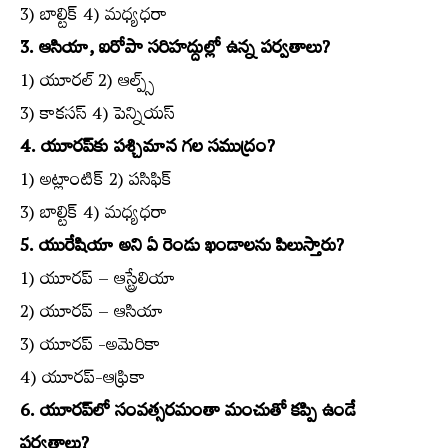
3) బాల్టిక్‌ 4) మధ్యధరా
3. ఆసియా, ఐరోపా సరిహద్దుల్లో ఉన్న పర్వతాలు?
1) యూరల్‌ 2) ఆల్ప్స్‌
3) కాకసస్‌ 4) పెన్నియస్‌
4. యూరప్‌కు పశ్చిమాన గల సముద్రం?
1) అట్లాంటిక్‌ 2) పసిఫిక్‌
3) బాల్టిక్‌ 4) మధ్యధరా
5. యురేషియా అని ఏ రెండు ఖండాలను పిలుస్తారు?
1) యూరప్‌ – ఆస్ట్రేలియా
2) యూరప్‌ – ఆసియా
3) యూరప్‌ -అమెరికా
4) యూరప్‌-ఆఫ్రికా
6. యూరప్‌లో సంవత్సరమంతా మంచుతో కప్పి ఉండే
పర్వతాలు?