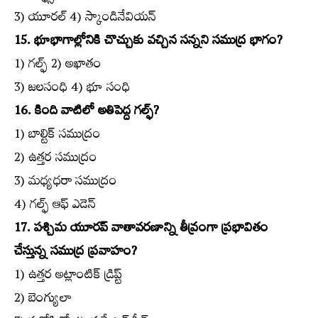
3) యూరల్‌ 4) స్కాండినేవియన్‌
15. భూభాగాల్లోనికి చొచ్చుకు వచ్చిన సన్నని సముద్ర భాగం?
1) గల్ఫ్‌ 2) అఖాతం
3) జలసంధి 4) భూ సంధి
16. కింది వాటిలో అతిపెద్ద గల్ఫ్‌?
1) బాల్టిక్‌ సముద్రం
2) ఉత్తర సముద్రం
3) మధ్యధరా సముద్రం
4) గల్ఫ్‌ ఆఫ్‌ ఎడెన్‌
17. పశ్చిమ యూరప్‌ వాతావరణాన్ని తీవ్రంగా ప్రభావితం
చేస్తున్న సముద్ర ప్రవాహం?
1) ఉత్తర అట్లాంటిక్‌ డ్రిప్ట్‌
2) బెంగ్యులా