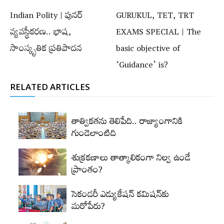
Indian Polity | పునర్‌
GURUKUL, TET, TRT
వ్యవస్థీకరణ.. భాష,
EXAMS SPECIAL | The
సాంస్కృతిక ప్రతిపాదన
basic objective of
‘Guidance’ is?
RELATED ARTICLES
తాత్వికతను తెలిపేది.. రాజ్యాంగానికి
గుండెలాంటిది
శుక్రకణాలు తాత్కాలికంగా నిల్వ ఉండే
ప్రాంతం?
సెకండరీ ఎడ్యుకేషన్‌ కమిషన్‌కు
మరోపేరు?