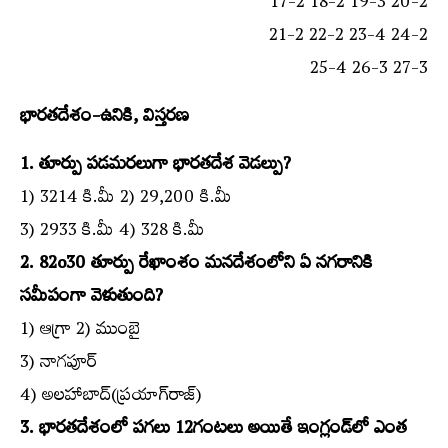
17-2 18-2 19-3 20-2
21-2 22-2 23-4 24-2
25-4 26-3 27-3
భారతదేశం-ఉనికి, విస్తరణ
1. తూర్పు పడమరలుగా భారతదేశ వెడల్పు?
1) 3214 కి.మీ 2) 29,200 కి.మీ
3) 2933 కి.మీ 4) 328 కి.మీ
2. 82o30 తూర్పు రేఖాంశం మనదేశంలోని ఏ నగరానికి
సమీపంగా వెళుతుంది?
1) ఆగ్రా 2) ముంబై
3) నాగపూర్‌
4) అలహాబాద్‌(ప్రయాగ్‌రాజ్‌)
3. భారతదేశంలో పగలు 12గంటలు అయితే ఇంగ్లండ్‌లో ఎంత