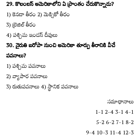
29. కొలంబస్‌ అమెరికాలోని ఏ ప్రాంతం చేరుకొన్నాడు?
1) కెనడా తీరం 2) మెక్సికో తీరం
3) బ్రెజిల్‌ తీరం
4) పశ్చిమ ఇండస్‌ దీవులు
30. నైరుతి ఐరోపా నుంచి అమెరికా తూర్పు తీరానికి వీచే
పవనాలు?
1) పశ్చిమ పవనాలు
2) వ్యాపార పవనాలు
3) రుతుపవనాలు 4) స్థానిక పవనాలు
సమాధానాలు
1-1 2-4 3-1 4-1
5-2 6-2 7-1 8-2
9-4 10-3 11-4 12-3