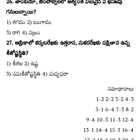
26. జాంబియా, జింబాబ్వేలలో అత్యంత విలువైన ఏ ఖనిజపు
గనులున్నాయి?
1) తగరం 2) బంగారం
3) రాగి 4) వజ్రం
27. ఆఫ్రికాలో కర్కటరేఖకు ఉత్తరాన, మకరరేఖకు దక్షిణాన ఉన్న
శీతోష్ణస్థితి?
1) శీతల 2) ఉష్ణ
3) సమశీతోష్ణస్థితి 4) మధ్యధరా
సమాధానాలు
1-2 2-2 3-2 4-3
5-1 6-4 7-3 8-2
9-4 10-3 11-3 12-4
13-1 14-4 15-3 16-4