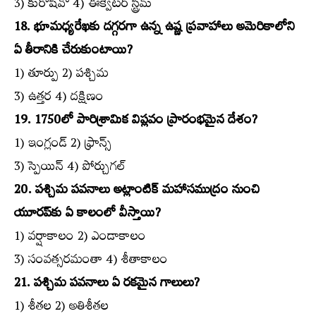
3) కురోషివో 4) ఈక్వేటర్‌ స్ట్రీమ్‌
18. భూమధ్యరేఖకు దగ్గరగా ఉన్న ఉష్ణ ప్రవాహాలు అమెరికాలోని
ఏ తీరానికి చేరుకుంటాయి?
1) తూర్పు 2) పశ్చిమ
3) ఉత్తర 4) దక్షిణం
19. 1750లో పారిశ్రామిక విప్లవం ప్రారంభమైన దేశం?
1) ఇంగ్లండ్‌ 2) ఫ్రాన్స్‌
3) స్పెయిన్‌ 4) పోర్చుగల్‌
20. పశ్చిమ పవనాలు అట్లాంటిక్‌ మహాసముద్రం నుంచి
యూరప్‌కు ఏ కాలంలో వీస్తాయి?
1) వర్షాకాలం 2) ఎండాకాలం
3) సంవత్సరమంతా 4) శీతాకాలం
21. పశ్చిమ పవనాలు ఏ రకమైన గాలులు?
1) శీతల 2) అతిశీతల