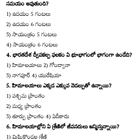
సమయం అవుతుంది?
1) ఉదయం 5 గంటలు
2) ఉదయం 6 గంటలు
3) సాయంత్రం 5 గంటలు
4) సాయంత్రం 6 గంటలు
4. భారతదేశ ద్వీపకల్ప ఫలకం ఏ భూభాగంలో భాగంగా ఉండేది?
1) హిమాలయాలు 2) గోండ్వానా
3) నాగపూర్‌ 4) యురేషియా
5. హిమాలయాలు ఎక్కడ ఎక్కువ వెడల్పుతో ఉన్నాయి?
1) పశ్చిమ ప్రాంతం
2) మధ్య ప్రాంతం
3) తూర్పు ప్రాంతం 4) ఏదీకాదు
6. హిమాలయాల్లోని ఏ శ్రేణిలో జీవనదులు జన్మిస్తున్నాయి?
1) మిష్మికొండల శ్రేణి