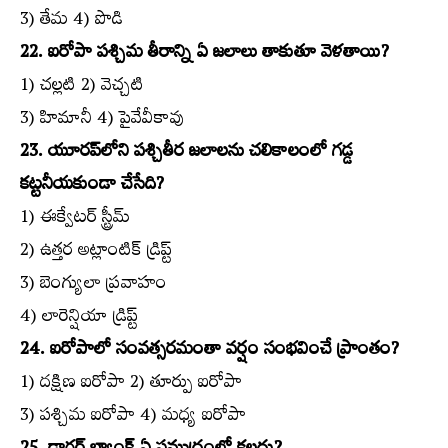
3) తేమ 4) పొడి
22. ఐరోపా పశ్చిమ తీరాన్ని ఏ జలాలు తాకుతూ వెళతాయి?
1) చల్లటి 2) వెచ్చటి
3) హిమానీ 4) పైవేవీకావు
23. యూరప్‌లోని పశ్చితీర జలాలను చలికాలంలో గడ్డ
కట్టనీయకుండా చేసేది?
1) ఈక్వేటర్‌ స్ట్రీమ్‌
2) ఉత్తర అట్లాంటిక్‌ డ్రిప్ట్‌
3) బెంగ్యులా ప్రవాహం
4) లారెన్షియా డ్రిప్ట్‌
24. ఐరోపాలో సంవత్సరమంతా వర్షం సంభవించే ప్రాంతం?
1) దక్షిణ ఐరోపా 2) తూర్పు ఐరోపా
3) పశ్చిమ ఐరోపా 4) మధ్య ఐరోపా