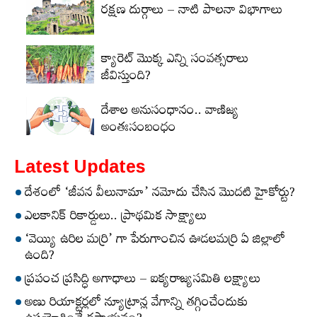
రక్షణ దుర్గాలు – నాటి పాలనా విభాగాలు
క్యారెట్‌ మొక్క ఎన్ని సంవత్సరాలు
జీవిస్తుంది?
దేశాల అనుసంధానం.. వాణిజ్య
అంతఃసంబంధం
Latest Updates
దేశంలో ‘జీవన వీలునామా’ నమోదు చేసిన మొదటి హైకోర్టు?
ఎలకానిక్‌ రికార్డులు.. ప్రాథమిక సాక్ష్యాలు
‘వెయ్యి ఉరిల మర్రి’ గా పేరుగాంచిన ఊడలమర్రి ఏ జిల్లాలో
ఉంది?
ప్రపంచ ప్రసిద్ధి అగాధాలు – ఐక్యరాజ్యసమితి లక్ష్యాలు
అణు రియాక్టర్లలో న్యూట్రాన్ల వేగాన్ని తగ్గించేందుకు