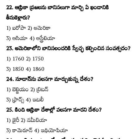
22. ఆఫ్రికా ప్రజలను బానిసలుగా మార్చి ఏ ఖండానికి
తీసుకెళ్లారు?
1) ఐరోపా 2) అమెరికా
3) ఆసియా 4) ఆస్ట్రేలియా
23. అమెరికాలోని బానిసలందరికి స్వేచ్ఛ కల్పించిన సంవత్సరం?
1) 1760 2) 1750
3) 1850 4) 1860
24. సూడాన్‌ను వలసగా మార్చుకున్న దేశం?
1) బెల్జియం 2) బ్రిటన్‌
3) ఫ్రాన్స్‌ 4) ఇటలీ
25. కింది ఆఫ్రికా దేశాల్లో వలసగా మారని దేశం?
1) జైరీ 2) నమీబియా
3) కామెరూన్‌ 4) ఇథియోపియా