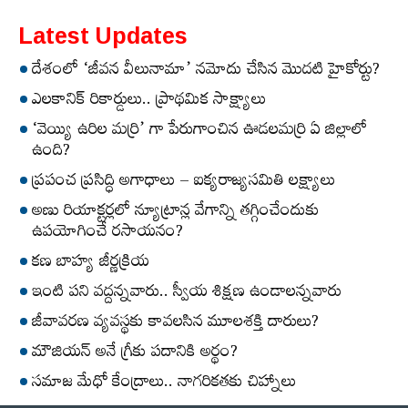
Latest Updates
దేశంలో ‘జీవన వీలునామా’ నమోదు చేసిన మొదటి హైకోర్టు?
ఎలకానిక్‌ రికార్డులు.. ప్రాథమిక సాక్ష్యాలు
‘వెయ్యి ఉరిల మర్రి’ గా పేరుగాంచిన ఊడలమర్రి ఏ జిల్లాలో
ఉంది?
ప్రపంచ ప్రసిద్ధి అగాధాలు – ఐక్యరాజ్యసమితి లక్ష్యాలు
అణు రియాక్టర్లలో న్యూట్రాన్ల వేగాన్ని తగ్గించేందుకు
ఉపయోగించే రసాయనం?
కణ బాహ్య జీర్ణక్రియ
ఇంటి పని వద్దన్నవారు.. స్వీయ శిక్షణ ఉండాలన్నవారు
జీవావరణ వ్యవస్థకు కావలసిన మూలశక్తి దారులు?
మౌజియన్‌ అనే గ్రీకు పదానికి అర్థం?
సమాజ మేధో కేంద్రాలు.. నాగరికతకు చిహ్నాలు