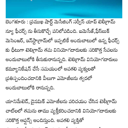
బెంగళూరు : ప్రముఖ షార్ట్ మెసేజింగ్ సర్వీస్ యాప్ టెలీగ్రామ్
న్యూ ఫీచర్స్ ను తీసుకొచ్చే పనిలోపడింది. ఐమెసేజ్,ఫేస్‌బుక్
మెసెంజర్, ఇన్‌స్టాగ్రామ్‌లో ఇప్పటికే అందుబాటులో ఉన్న ఫీచర్స్
కు ధీటుగా టెలిగ్రామ్ తమ వినియోగదారులకు సరికొత్త సేవలను
అందుబాటులోకి తీసుకురానున్నది. టెలిగ్రామ్ వినియోగదారులు
కమ్యూనికేషన్ చేసే సమయంలో అవతలి వ్యక్తులతో
ప్రతిస్పందించడానికి వీలుగా ఎమోజీలను త్వరలో
అందుబాటులోకి రానున్నది.
యానిమేటెడ్, డైనమిక్ ఎమోజీలను పరిచయం చేసిన టెలీగ్రామ్
చాట్‌లలో తమను తాము వ్యక్తీకరించడానికి వినియోగదారులకు
సరికొత్త ఆప్షన్స్ అందిస్తుంది. అవతలి వ్యక్తితో