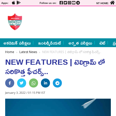
Apps:
Follow us on:
NT HOME:
అకడెమిక్ పరీక్షలు
ఇంటర్మీడియట్
అర్హత పరీక్షలు
టెట్
ప్
Home
Latest News
NEW FEATURES | టెలిగ్రామ్ లో సరికొత్త ఫీచర్స్..
NEW FEATURES | టెలిగ్రామ్ లో
సరికొత్త ఫీచర్స్..
January 3, 2022 / 01:15 PM IST