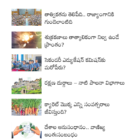
తాత్వికతను తెలిపేది.. రాజ్యాంగానికి
గుండెలాంటిది
శుక్రకణాలు తాత్కాలికంగా నిల్వ ఉండే
ప్రాంతం?
సెకండరీ ఎడ్యుకేషన్‌ కమిషన్‌కు
మరోపేరు?
రక్షణ దుర్గాలు – నాటి పాలనా విభాగాలు
క్యారెట్‌ మొక్క ఎన్ని సంవత్సరాలు
జీవిస్తుంది?
దేశాల అనుసంధానం.. వాణిజ్య
అంతఃసంబంధం