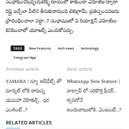
సంభాషించేటప్పుడుటెక్స్ట్ రూపంలో కాకుండా ఎమోజీల ద్వారా
రిప్లై ఇచ్చేలా వీటిని తీసుకురానుంది టెలిగ్రామ్. ప్రతిస్పందనలను
ప్రారంభించాలా వద్దా..? సంభాషణలో ఏ రియాక్షన్ ఎమోజీలు
కనిపించాలో యూజర్స్ ఎంచుకోవచ్చు.
TAGS
New Features
tech news
technology
Telegram App
Previous article
Next article
YAMAHA | న్యూ అప్‌డేట్స్ తో
WhatsApp New feature |
మార్కెట్ లోకి రానున్న
వాట్సాప్ లో సరికొత్త ఫీచర్..
యమహా వెహికల్స్.. ధర
త్వరలోనే
ఎంతంటే..?
అందుబాటులోకి..ఏంటంటే..?
RELATED ARTICLES