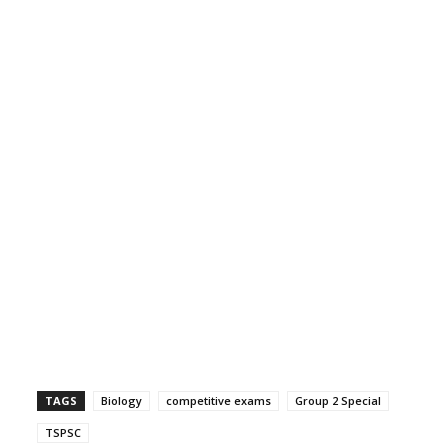
TAGS
Biology
competitive exams
Group 2 Special
TSPSC