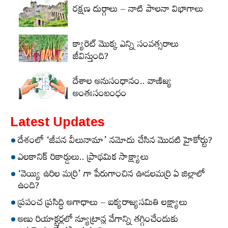
రక్షణ దుర్గాలు – నాటి పాలనా విభాగాలు
క్యారెట్‌ మొక్క ఎన్ని సంవత్సరాలు
జీవిస్తుంది?
దేశాల అనుసంధానం.. వాణిజ్య
అంతఃసంబంధం
Latest Updates
దేశంలో ‘జీవన వీలునామా’ నమోదు చేసిన మొదటి హైకోర్టు?
ఎలకానిక్‌ రికార్డులు.. ప్రాథమిక సాక్ష్యాలు
‘వెయ్యి ఉరిల మర్రి’ గా పేరుగాంచిన ఊడలమర్రి ఏ జిల్లాలో
ఉంది?
ప్రపంచ ప్రసిద్ధి అగాధాలు – ఐక్యరాజ్యసమితి లక్ష్యాలు
అణు రియాక్టర్లలో న్యూట్రాన్ల వేగాన్ని తగ్గించేందుకు