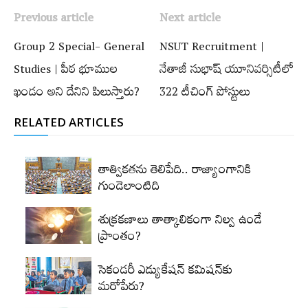
Previous article
Next article
Group 2 Special- General
NSUT Recruitment |
Studies | పీఠ భూముల
నేతాజీ సుభాష్‌ యూనివర్సిటీలో
ఖండం అని దేనిని పిలుస్తారు?
322 టీచింగ్ పోస్టులు
RELATED ARTICLES
తాత్వికతను తెలిపేది.. రాజ్యాంగానికి
గుండెలాంటిది
శుక్రకణాలు తాత్కాలికంగా నిల్వ ఉండే
ప్రాంతం?
సెకండరీ ఎడ్యుకేషన్‌ కమిషన్‌కు
మరోపేరు?