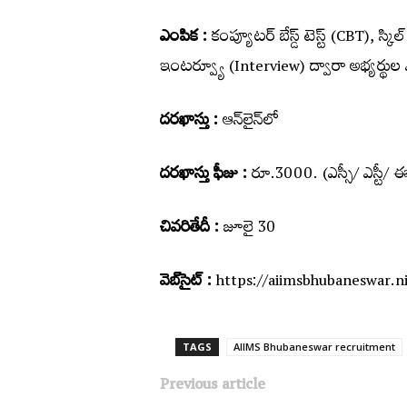
ఎంపిక :
కంప్యూట‌ర్ బేస్డ్ టెస్ట్ (CBT), స్కి
ఇంట‌ర్వ్యూ (Interview) ద్వారా అభ్య‌ర్థ
ద‌ర‌ఖాస్తు :
ఆన్‌లైన్‌లో
ద‌ర‌ఖాస్తు ఫీజు :
రూ.3000. (ఎస్సీ/ ఎస్టీ/ ఈ
చివ‌రితేదీ :
జూలై 30
వెబ్‌సైట్ :
https://aiimsbhubaneswar.ni
TAGS
AIIMS Bhubaneswar recruitment
Previous article