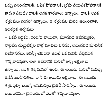
ఓర్పు నశించడానికి, ఓపిక పోవడానికి, శ్రమ చేయలేకపోవడానికి
కారణాలేమిటి? దానికి అనేక కారణాలు ఉన్నాయి, దానికి అనేక
శత్రువులు మనలో ఉన్నాయి. ఆ శత్రువుని మనం జయించాలి.
అంతర్గత శతృవులు
– ఒకటి బద్ధకం, రెండోది వాయిదా, మూడవది అపనమ్మకం,
నాల్గవది చుట్టుపక్కల వాళ్ల మాటలు వినడం, అయిదవది మానసిక
బలహీనతలు. ఇవన్నీ లేకుండా ఉంటే ఒక మనిషి దేవుడంత
గొప్పవాడవుతా. అలా అవడానికి మనలో అన్ని లక్షణాలు
ఉన్నాయి. అంత శక్తి మనలో ఉంది. ఈ అయిదు మనలో మనల్ని
తినేసే బలహీనతలు. కానీ ఈ అయిదు లక్షణాలు, ఈ అయిదు
శత్రువుల్ని జయిస్తే అనుకున్నది ప్రతిదీ సాధిస్తాం. ఈ అయిదు
జయించినవా ప్రపంచంలో ఎంతో గొప్పవాడవుతా.