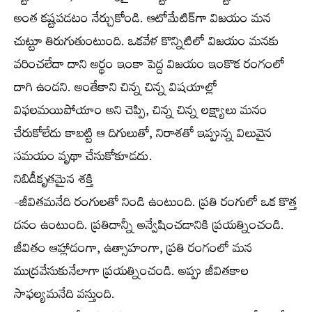
అంత కష్టపడటం నేర్చుకోండి. ఆటోమేటిక్‌గా విజయం మన
చుట్టూ తిరుగుతుంటుంది. ఒకవేళ కొన్నిటిలో విజయం మనకు
వరించలేదా దాని అర్థం ఇంకా పెద్ద విజయం ఇంకొక రంగంలో
దాగి ఉందని. అంతేకాని చిన్న చిన్న విషయాల్లో
విఫలమయిపోయాం అని చెప్పి, చిన్న చిన్న లక్ష్యాలు మనం
చేరుకోలేదు కాబట్టి ఆ దిగులుతో, నిరాశతో ఇప్పున్న విలువైన
సమయం వృథా చేసుకోకూడదు.
నిబిడీకృతమైన శక్తి
-జీవితమనేది రంగులతో నిండి ఉంటుంది. ప్రతి రంగులో ఒక కొత్త
దనం ఉంటుంది. ప్రతిదాన్నీ అన్వేషించడానికి ప్రయత్నించండి.
జీవితం ఆహ్లాదంగా, ఉత్సాహంగా, ప్రతి రంగంలో మన
ముద్రవేసుకునేలాగా ప్రయత్నించండి. అప్పు జీవితకాల
సాఫల్యమనేది వస్తుంది.