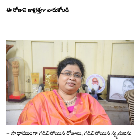
ఈ రోజుని జాగ్రత్తగా వాడుకోండి
– సాధారణంగా గడిచిపోయిన రోజులు, గడిచిపోయిన స్మృతులను