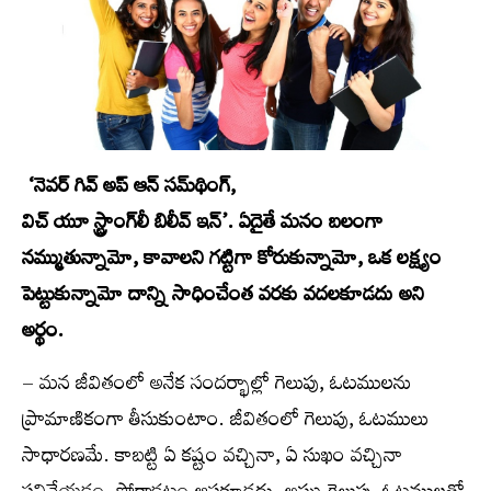
‘నెవర్‌ గివ్‌ అప్‌ ఆన్‌ సమ్‌థింగ్‌,
విచ్‌ యూ స్ట్రాంగ్‌లీ బిలీవ్‌ ఇన్‌’. ఏదైతే మనం బలంగా
నమ్ముతున్నామో, కావాలని గట్టిగా కోరుకున్నామో, ఒక లక్ష్యం
పెట్టుకున్నామో దాన్ని సాధించేంత వరకు వదలకూడదు అని
అర్థం.
– మన జీవితంలో అనేక సందర్భాల్లో గెలుపు, ఓటములను
ప్రామాణికంగా తీసుకుంటాం. జీవితంలో గెలుపు, ఓటములు
సాధారణమే. కాబట్టి ఏ కష్టం వచ్చినా, ఏ సుఖం వచ్చినా