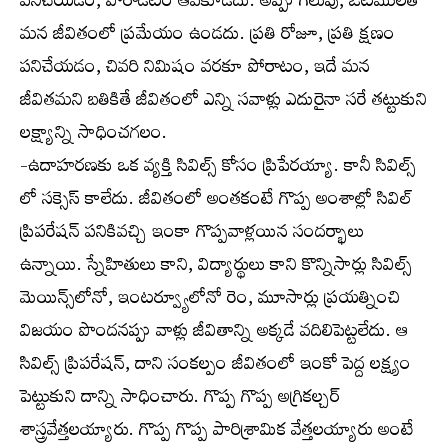
పనిచేయడం, పోరాడటం ఆపకూడదు. అప్పు గెలుపు, ఓటములతో
మన జీవితంలో ప్రమేయం ఉండదు. ప్రతి రోజూ, ప్రతి క్షణం
పనిచేయడం, చివరి నిమిషం వరకూ పోరాటం, ఇదే మన
జీవితమని బతికితే జీవితంలో ఎన్ని సవాళ్లు ఎదురైనా సరే తట్టుకుని
లక్ష్యాన్ని సాధించగలం.
-ఉదాహరణకు ఒక వ్యక్తి సివిల్స్​‍ కోసం ప్రిపేరయ్యా. కానీ సివిల్స్​
‍లో సక్సెస్ కాలేదు. జీవితంలో అంతకంటే గొప్ప అంశాల్లో సివిల్‌
ప్రిపరేషన్‌ పనికివచ్చి ఇంకా గొప్పవాళ్లయిన సందర్భాలు
ఉన్నాయి. స్నేహితులు కాని, విద్యార్థులు కాని కొన్నిసార్లు సివిల్స్​‍
మెయిన్స్​‍లోనో, ఇంటర్వ్యూలోనో రెం, మూసార్లు ప్రయత్నించి
విజయం పొందనప్పు వాళ్లు జీవితాన్ని అక్కడే వదిలిపెట్టలేదు. ఆ
సివిల్స్​‍ ప్రిపరేషన్‌, దాని సంకల్పం జీవితంలో ఇంకో పెద్ద లక్ష్యం
పెట్టుకుని దాన్ని సాధించారు. గొప్ప గొప్ప అగ్రికల్చర్‌
శాస్త్రవేత్తలయ్యారు. గొప్ప గొప్ప పారిశ్రామిక వేత్తలయ్యారు అంటే