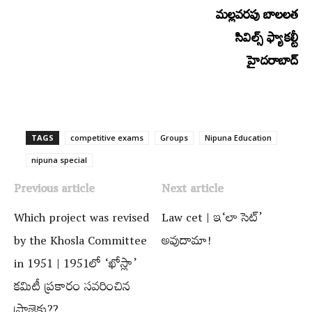
మల్లవరపు బాలలత
సివిల్స్​‍ ఫ్యాకల్టీ
హైదరాబాద్‌
TAGS
competitive exams
Groups‌
Nipuna Education
nipuna special
Previous article
Next article
Which project was revised
Law cet | ఇ‘లా సెట్‌’
by the Khosla Committee
అవుదామా!
in 1951 | 1951లో ‘ఖోస్లా’
కమిటీ ప్రకారం సవరించిన