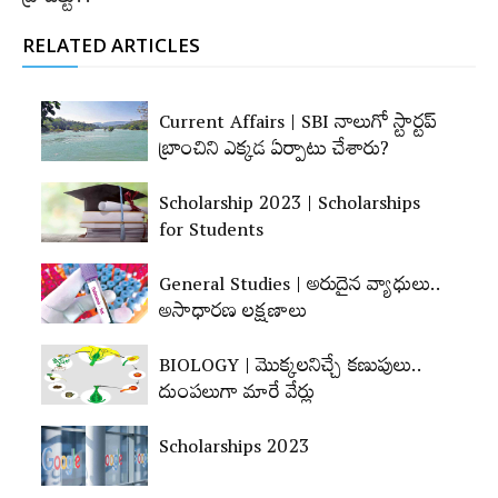
ప్రాజెక్టు??
RELATED ARTICLES
Current Affairs | SBI నాలుగో స్టార్టప్‌
బ్రాంచిని ఎక్కడ ఏర్పాటు చేశారు?
Scholarship 2023 | Scholarships
for Students
General Studies | అరుదైన వ్యాధులు..
అసాధారణ లక్షణాలు
BIOLOGY | మొక్కలనిచ్చే కణుపులు..
దుంపలుగా మారే వేర్లు
Scholarships 2023