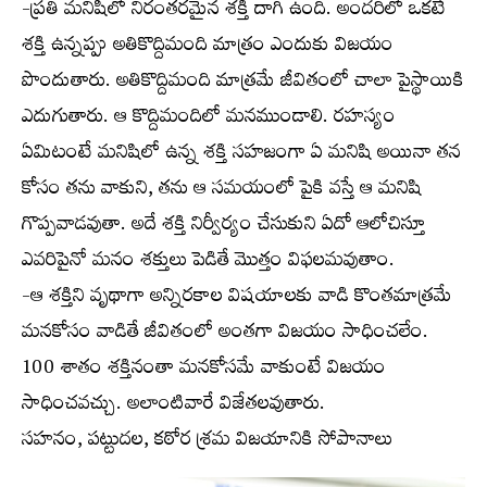
-ప్రతి మనిషిలో నిరంతరమైన శక్తి దాగి ఉంది. అందరిలో ఒకటే
శక్తి ఉన్నప్పు అతికొద్దిమంది మాత్రం ఎందుకు విజయం
పొందుతారు. అతికొద్దిమంది మాత్రమే జీవితంలో చాలా పైస్థాయికి
ఎదుగుతారు. ఆ కొద్దిమందిలో మనముండాలి. రహస్యం
ఏమిటంటే మనిషిలో ఉన్న శక్తి సహజంగా ఏ మనిషి అయినా తన
కోసం తను వాకుని, తను ఆ సమయంలో పైకి వస్తే ఆ మనిషి
గొప్పవాడవుతా. అదే శక్తి నిర్వీర్యం చేసుకుని ఏదో ఆలోచిస్తూ
ఎవరిపైనో మనం శక్తులు పెడితే మొత్తం విఫలమవుతాం.
-ఆ శక్తిని వృథాగా అన్నిరకాల విషయాలకు వాడి కొంతమాత్రమే
మనకోసం వాడితే జీవితంలో అంతగా విజయం సాధించలేం.
100 శాతం శక్తినంతా మనకోసమే వాకుంటే విజయం
సాధించవచ్చు. అలాంటివారే విజేతలవుతారు.
సహనం, పట్టుదల, కఠోర శ్రమ విజయానికి సోపానాలు