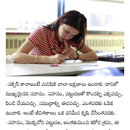
-సక్సెస్ కావాలంటే మనిషికి చాలా లక్షణాలు ఉండాలి. దానిలో
ముఖ్యమైనది సహనం. సహనం, పట్టుదలతో కొండల్ని ఎక్కవచ్చు,
పిండి చేయవచ్చు. సముద్రాల్ని ఈదవచ్చు. ఎంతవరకు ఓపిక
ఉండాలి. అంటే జీవితకాలం ఒక పనిమీద కృషి చేసేంతవరకు.
-సహనం, మొక్కవోని పట్టుదల, అంతకుమించి కఠోర శ్రమ, ఈ