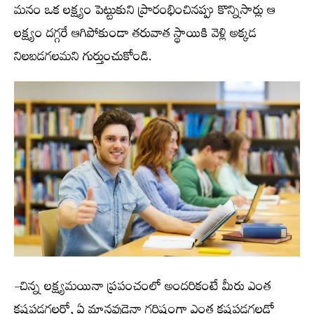
మనం ఒక లక్ష్యం పెట్టుకుని ప్రారంభించినప్పు కొన్నిసార్లు ఆ
లక్ష్యం దగ్గరే ఆగిపోకుండా తరువాత స్థాయికి వెళ్లి అక్కడ
నిలబడగలమని గుర్తుంచుకోండి.
-చిన్న లక్ష్యమయినా ప్రపంచంలో అందరికంటే మీరు ఎంత
కష్టపడగలరో, ఏ మానవుడైనా గరిష్టంగా ఎంత కష్టపడగలడో