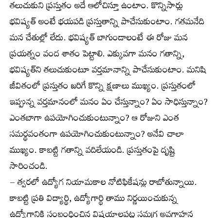
తలుచుకుని ప్రస్తుతం అదే ఆలోచిస్తూ ఉంటాం. కొన్నిసార్లు
భవిష్యత్‌ అంటే భయపడి ప్రస్తుతాన్ని పాచేసుకుంటాం. గతమనేది
మన చేతుల్లో లేదు. భవిష్యత్‌ బాగుండాలంటే ఈ రోజు మన
ప్రయత్నం వంద శాతం పెట్టాలి. ఎక్కువగా మనం గతాన్ని,
భవిష్యత్‌ని తలుచుకుంటూ వర్తమానాన్ని పాచేసుకుంటాం. మనిషి
జీవితంలో ప్రస్తుతం జరిగే కొన్ని క్షణాలు ముఖ్యం. ప్రస్తుతంలో
ఇప్పున్న వర్తమానంలో మనం ఏం చేస్తున్నాం? ఏం సాధిస్తున్నాం?
ఎంతబాగా ఉపయోగించుకుంటున్నాం? ఆ రోజుని ఎంత
సమర్థవంతంగా ఉపయోగించుకుంటున్నాం? అనేవి చాలా
ముఖ్యం. కాబట్టి గతాన్ని వదిలేయండి. ప్రస్తుతంపై దృష్టి
సారించండి.
– త్వరలో ఉద్యోగ నియామకాల నోటిఫికేషన్లు రాబోతున్నాయి.
కాబట్టి ప్రతి విద్యార్థి, ఉద్యోగార్థి తాము నిర్ణయించుకున్న
ఉద్యోగానికి సంబంధించిన విషయాలపట్ల సమగ్ర అవగాహన