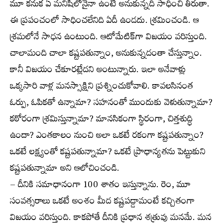
మూ కనుక ఏ మనిషిలోనైనా ఉంటే అనుకున్నది సాధించి తీరుతా.
ఈ ప్రపంచంలో సాధించలేనిది ఏదీ ఉండదు. శ్రమించండి. ఆ
శ్రమలోనే సాధన ఉంటుంది. ఆటోమేటిక్‌గా విజయం వరిస్తుంది.
చాలామంది చాలా కష్టపతున్నాం, అనుకున్నదంతా చేస్తున్నాం.
కానీ విజయం చేకూరట్లేదని అంటున్నారు. ఇలా అనేవాళ్లు
ఒక్కసారి వాళ్ల మనస్సాక్షిని ప్రశ్నించుకోవాలి. కావలసినంత
ఓర్పు, ఓపికతో ఉన్నామా? సహనంతో ముందుకు వెళుతున్నామా?
కఠోరంగా శ్రమిస్తున్నామా? మానసికంగా స్థిరంగా, చిత్తశుద్ధి
ఉందా? ఎంతకాలం నుంచి అలా ఒకటే రకంగా కష్టపతున్నాం?
ఒకటే లక్ష్యంతో కష్టపతున్నామా? ఒకటే ప్రాధాన్యతను పెట్టుకుని
కష్టపతున్నామా అని ఆలోచించండి.
– దీనికి సమాధానంగా 100 శాతం ఇస్తున్నాను. రెం, మూ
సంవత్సరాలు ఒకటే అంశం మీద కష్టపడ్డామంటే కచ్చితంగా
విజయం వరిస్తుంది. కాకపోతే దీనికి ప్రధాన శత్రువు మనమే. మన