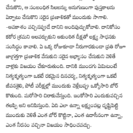
చేసుకొని, ఆ సంబంధిత సిలబస్కు అనుగుణంగా పుస్తకాలను
ఏర్పాటు చేసుకొని సరైన ప్రణాళికతో ముందుకు సాగాలి.
-అవకాశం వచ్చినప్పుడే దానిని అందిపుచ్చుకోవాలి. దానికోసం
కఠోర శ్రమని అలవర్చుకుని అకుంఠిత దీక్షతో లక్ష్య సాధనకు
సంసిద్ధం కావాలి. ఏ ఒక్క రోజుకూడా నీరుగారకుండా ప్రతి రోజూ
జాగ్రత్తగా ప్రణాళిక వేసుకుని సరైన అభ్యాసం చేసుకుని వెళితే
వాళ్లకు విజయం చేకూరుతుంది. దానికి ముందగు ఏమిటంటే
నిత్యకృత్యంగా ఒకటే రకమైన దినచర్య, నిత్యకృత్యంగా ఒకటే
జీవనశైలి, పోటీ పరీక్షల్లో ముందుకు వెళ్లేటప్పు ఒక్కోసారి బోర్‌
కొతుంది. మరోసారి చిరాకువేస్తుంది. ఇంకోసారి ఎందుకువచ్చిన
తలప్పి అని అనిపిస్తుంది. ఏది ఎలా ఉన్నా లక్ష్యంపట్ల దృష్టిపెట్టి
ముందుకు వెళితే ఎంత బోర్‌ కొట్టినా, ఎంత ఉదాసీనంగా ఉన్నా,
ఎంత నీరసం వచ్చినా విజయం సాధించవచ్చు.