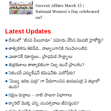
Current Affairs March 15 |
National Women`s Day celebrated
on?
Latest Updates
దేశంలో ‘జీవన వీలునామా’ నమోదు చేసిన మొదటి హైకోర్టు?
తాత్వికతను తెలిపేది.. రాజ్యాంగానికి గుండెలాంటిది
ఎలకానిక్‌ రికార్డులు.. ప్రాథమిక సాక్ష్యాలు
శుక్రకణాలు తాత్కాలికంగా నిల్వ ఉండే ప్రాంతం?
సెకండరీ ఎడ్యుకేషన్‌ కమిషన్‌కు మరోపేరు?
‘వెయ్యి ఉరిల మర్రి’ గా పేరుగాంచిన ఊడలమర్రి ఏ జిల్లాలో
ఉంది?
రక్షణ దుర్గాలు – నాటి పాలనా విభాగాలు
క్యారెట్‌ మొక్క ఎన్ని సంవత్సరాలు జీవిస్తుంది?