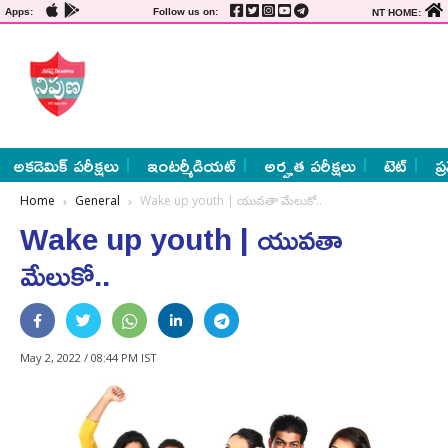
Apps:
Follow us on:
NT HOME:
అకడెమిక్ పరీక్షలు
ఇంటర్మీడియట్
అర్హత పరీక్షలు
టెట్
ప్
Home
General
Wake up youth | యువతా మేలుకో..
Wake up youth | యువతా
మేలుకో..
May 2, 2022 / 08:44 PM IST