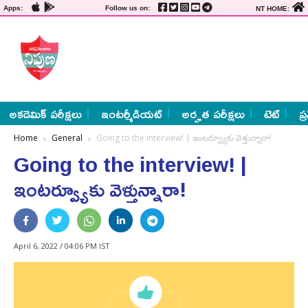
Apps:
Follow us on:
NT HOME:
అకడెమిక్ పరీక్షలు
ఇంటర్మీడియట్
అర్హత పరీక్షలు
టెట్
ప్
Home
General
Going to the interview! | ఇంటర్వ్యూకు వెళ్తున్నారా!
Going to the interview! |
ఇంటర్వ్యూకు వెళ్తున్నారా!
April 6, 2022 / 04:06 PM IST