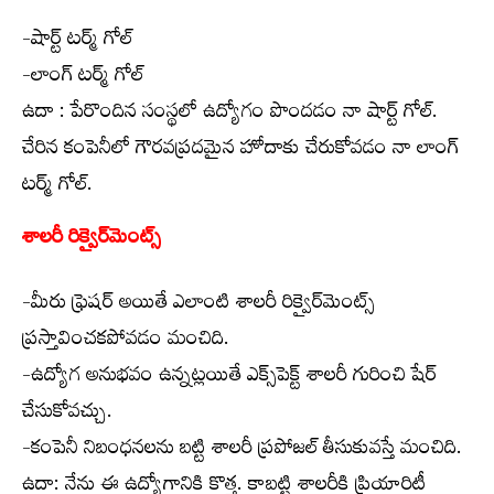
-షార్ట్ టర్మ్ గోల్
-లాంగ్ టర్మ్ గోల్
ఉదా : పేరొందిన సంస్థలో ఉద్యోగం పొందడం నా షార్ట్ గోల్.
చేరిన కంపెనీలో గౌరవప్రదమైన హోదాకు చేరుకోవడం నా లాంగ్
టర్మ్ గోల్.
శాలరీ రిక్వైర్‌మెంట్స్
-మీరు ఫ్రెషర్ అయితే ఎలాంటి శాలరీ రిక్వైర్‌మెంట్స్
ప్రస్తావించకపోవడం మంచిది.
-ఉద్యోగ అనుభవం ఉన్నట్లయితే ఎక్స్‌పెక్ట్ శాలరీ గురించి షేర్
చేసుకోవచ్చు.
-కంపెనీ నిబంధనలను బట్టి శాలరీ ప్రపోజల్ తీసుకువస్తే మంచిది.
ఉదా: నేను ఈ ఉద్యోగానికి కొత్త. కాబట్టి శాలరీకి ప్రియారిటీ