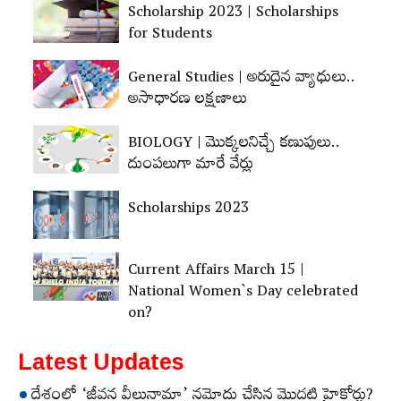
Scholarship 2023 | Scholarships
for Students
General Studies | అరుదైన వ్యాధులు..
అసాధారణ లక్షణాలు
BIOLOGY | మొక్కలనిచ్చే కణుపులు..
దుంపలుగా మారే వేర్లు
Scholarships 2023
Current Affairs March 15 |
National Women`s Day celebrated
on?
Latest Updates
దేశంలో ‘జీవన వీలునామా’ నమోదు చేసిన మొదటి హైకోర్టు?