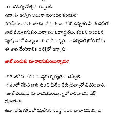
-లాంగ్‌టర్మ్ గోల్స్‌ను తెల్పండి.
ఉదా: ఏ ఉద్యోగి అయినా పేరొందిన కంపెనీలో
పనిచేయాలనుకుంటాడు. నేను కూడా కెరీర్ ఉన్నతికి మీ కంపెనీలో
జాబ్ చేయాలనుకుంటున్నాను. విద్యార్హతలు, కంపెనీ ఆశించిన
స్కిల్స్ నాలో ఉన్నాయి. కంపెనీ ఉన్నతి, నా పర్సనల్ గ్రోత్ కోసం
ఈ జాబ్ చేయడానికి ఆసక్తితో ఉన్నాను.
జాబ్ ఎందుకు మారాలనుకుంటున్నారు?
-గతంలో పనిచేసిన సంస్థకు కృతజ్ఞతలు చెప్పాలి.
-గతంలో చేసిన జాబ్ నుంచి మీరేం నేర్చుకున్నారో వివరించాలి.
-జాబ్ ఎందుకు మారాలనుకుంటున్నారో కారణాలను షేర్
చేసుకోండి.
ఉదా: నేను గతంలో పనిచేసిన సంస్థ నుంచి చాలా విషయాలు