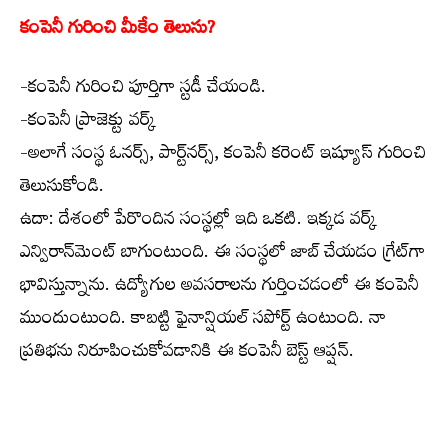
కంపెనీ గురించి మీకేం తెలుసు?
-కంపెనీ గురించి పూర్తిగా స్టడీ చేయండి.
-కంపెనీ ప్రాజెక్టు వర్క్
-అలాగే సంస్థ ఓనర్స్, పార్ట్‌నర్స్, కంపెనీ కరెంట్ ఇష్యూస్ గురించి
తెలుసుకోండి.
ఉదా: దేశంలో పేరొందిన సంస్థల్లో ఇది ఒకటి. ఇక్కడ వర్క్
ఎన్విరాన్‌మెంట్ బాగుంటుంది. ఈ సంస్థలో జాబ్ చేయడం గ్రేట్‌గా
భావిస్తున్నాను. ఉద్యోగుల అవసరాలను గుర్తించడంలో ఈ కంపెనీ
ముందుంటుంది. కాబట్టి ఫైనాన్షియల్ సపోర్ట్ ఉంటుంది. నా
ప్రతిభను నిరూపించుకోవడానికి ఈ కంపెనీ బెస్ట్ ఆప్షన్.