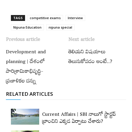
TAGS
competitive exams
Interview
Nipuna Education
nipuna special
Previous article
Next article
Development and
తెలియని విషయాలు
planning | దేశంలో
తెలుసుకోవడం అంటే..?
పారిశ్రామికాభివృద్ధి-
ప్రణాళికల దన్ను
RELATED ARTICLES
Current Affairs | SBI నాలుగో స్టార్టప్‌
బ్రాంచిని ఎక్కడ ఏర్పాటు చేశారు?