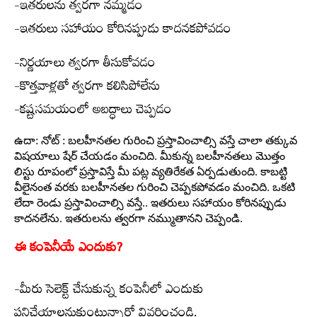
-ఇతరులను త్వరగా నమ్మడం
-ఇతరులు సహాయం కోరినప్పుడు కాదనకపోవడం
-నిర్ణయాలు త్వరగా తీసుకోవడం
-కొత్తవాళ్లతో త్వరగా కలిసిపోలేను
-కష్టసమయంలో అబద్ధాలు చెప్పడం
ఉదా: నోట్ : బలహీనతల గురించి ప్రస్తావించాల్సి వస్తే చాలా తక్కువ
విషయాలు షేర్ చేయడం మంచిది. మీకున్న బలహీనతలు మొత్తం
లిస్టు రూపంలో ప్రస్తావిస్తే మీ పట్ల వ్యతిరేకత ఏర్పడుతుంది. కాబట్టి
వీలైనంత వరకు బలహీనతల గురించి చెప్పకపోవడం మంచిది. ఒకటి
లేదా రెండు ప్రస్తావించాల్సి వస్తే.. ఇతరులు సహాయం కోరినప్పుడు
కాదనలేను. ఇతరులను త్వరగా నమ్ముతానని చెప్పండి.
ఈ కంపెనీయే ఎందుకు?
-మీరు సెలెక్ట్ చేసుకున్న కంపెనీలో ఎందుకు
పనిచేయాలనుకుంటున్నారో వివరించండి.