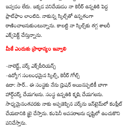
ఇవ్వడం లేదు. ఇక్కడ పనిచేయడం నా కెరీర్ ఉన్నతికి పెద్ద
ప్లాట్‌ఫాం లాంటిది. నాకున్న స్కిల్స్‌తో ఉన్నతంగా
రాణించాలనుకుంటున్నాను. కాబట్టి నా స్కిల్స్‌కు తగ్గ శాలరీ
ఎక్స్‌పెక్ట్ చేస్తున్నాను.
మీకే ఎందుకు ప్రాధాన్యం ఇవ్వాలి
-నాలెడ్జ్, వర్క్ ఎక్స్‌పీరియన్స్
-ఉద్యోగ సంబంధమైన స్కిల్స్, కెరీర్ గోల్స్
ఉదా: సార్.. ఈ సంస్థకు నేను ఫ్రెషర్ అయినప్పటికీ బాగా
హార్డ్‌వర్క్ చేయగలను. సంస్థ ఉన్నతికి కృషి చేయగలను.
సాధ్యమైనంతవరకు నాకు అప్పజెప్పిన వర్క్‌ను ఇన్‌టైమ్‌లో కంప్లీట్
చేయడానికి ట్రై చేస్తాను. కంపెనీ అవసరాలను దృష్టిలో ఉంచుకొని
పనిచేస్తాను.