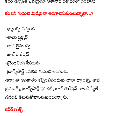
కెరీర్ ఉన్నతికి ఎల్లప్పుడూ ఆశావాద దక్పథంతో ఉంటాను.
కంపెనీ గురించి మీరేమైనా అడగాలనుకుంటున్నారా…?
-థ్యాంక్స్ చెప్పండి
-శాలరీ స్ట్రక్చర్
-జాబ్ టైమింగ్స్
-జాబ్ లొకేషన్
-ట్రెయినింగ్ పీరియడ్
-ట్రాన్స్‌పోర్ట్ ఫెసిలిటీ గురించి అడగండి.
ఉదా: ఈ అవకాశం కల్పించినందుకు చాలా థ్యాంక్స్. జాబ్
టైమింగ్స్, ట్రాన్స్‌పోర్ట్ ఫెసిలిటీ, జాబ్ లొకేషన్, శాలరీ స్కేల్
గురించి తెలుసుకోవాలనుకుంటున్నాను.
కెరీర్ గోల్స్