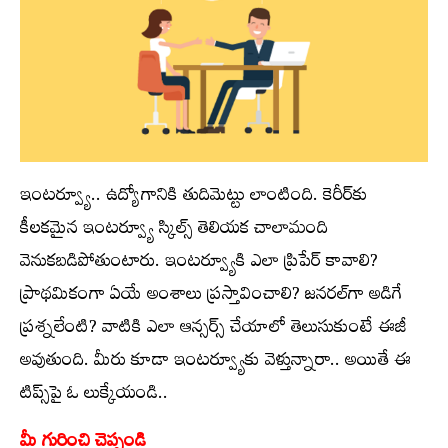
ఇంటర్వ్యూ.. ఉద్యోగానికి తుదిమెట్టు లాంటింది. కెరీర్‌కు
కీలకమైన ఇంటర్వ్యూ స్కిల్స్ తెలియక చాలామంది
వెనుకబడిపోతుంటారు. ఇంటర్వ్యూకి ఎలా ప్రిపేర్ కావాలి?
ప్రాథమికంగా ఏయే అంశాలు ప్రస్తావించాలి? జనరల్‌గా అడిగే
ప్రశ్నలేంటి? వాటికి ఎలా ఆన్సర్స్ చేయాలో తెలుసుకుంటే ఈజీ
అవుతుంది. మీరు కూడా ఇంటర్వ్యూకు వెళ్తున్నారా.. అయితే ఈ
టిప్స్‌పై ఓ లుక్కేయండి..
మీ గురించి చెప్పండి