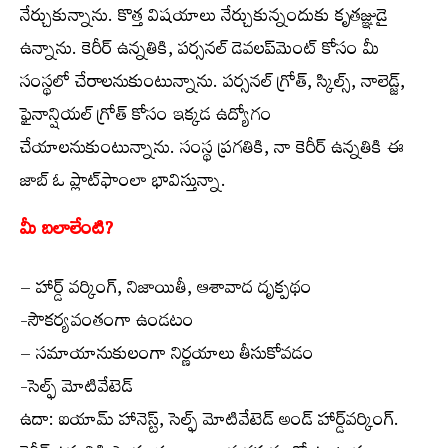
నేర్చుకున్నాను. కొత్త విషయాలు నేర్చుకున్నందుకు కృతజ్ఞుడై
ఉన్నాను. కెరీర్ ఉన్నతికి, పర్సనల్ డెవలప్‌మెంట్ కోసం మీ
సంస్థలో చేరాలనుకుంటున్నాను. పర్సనల్ గ్రోత్, స్కిల్స్, నాలెడ్జ్,
ఫైనాన్షియల్ గ్రోత్ కోసం ఇక్కడ ఉద్యోగం
చేయాలనుకుంటున్నాను. సంస్థ ప్రగతికి, నా కెరీర్ ఉన్నతికి ఈ
జాబ్ ఓ ప్లాట్‌ఫాంలా భావిస్తున్నా.
మీ బలాలేంటి?
– హార్డ్ వర్కింగ్, నిజాయితీ, ఆశావాద దృక్పథం
-సౌకర్యవంతంగా ఉండటం
– సమాయానుకులంగా నిర్ణయాలు తీసుకోవడం
-సెల్ఫ్ మోటివేటెడ్
ఉదా: ఐయామ్ హానెస్ట్, సెల్ఫ్ మోటివేటెడ్ అండ్ హార్డ్‌వర్కింగ్.