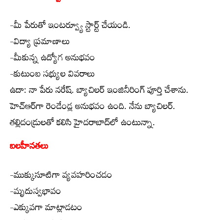
-మీ పేరుతో ఇంటర్వ్యూ స్టార్ట్ చేయండి.
-విద్యా ప్రమాణాలు
-మీకున్న ఉద్యోగ అనుభవం
-కుటుంబ సభ్యుల వివరాలు
ఉదా: నా పేరు నరేష్. బ్యాచిలర్ ఇంజినీరింగ్ పూర్తి చేశాను.
హెచ్‌ఆర్‌గా రెండేండ్ల అనుభవం ఉంది. నేను బ్యాచిలర్.
తల్లిదండ్రులతో కలిసి హైదరాబాద్‌లో ఉంటున్నా.
బలహీనతలు
-ముక్కుసూటిగా వ్యవహరించడం
-మృదుస్వభావం
-ఎక్కువగా మాట్లాడటం