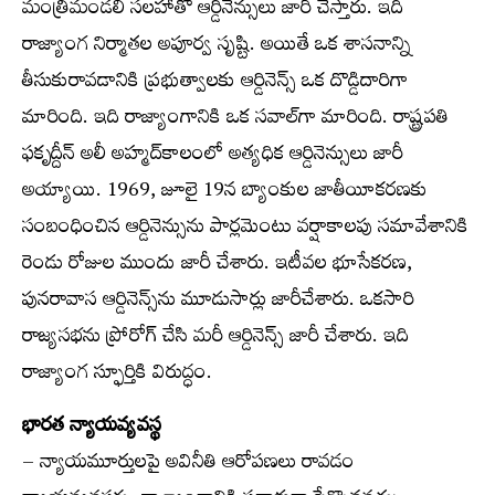
మంత్రిమండలి సలహాతో ఆర్డినెన్సులు జారీ చేస్తారు. ఇది
రాజ్యాంగ నిర్మాతల అపూర్వ సృష్టి. అయితే ఒక శాసనాన్ని
తీసుకురావడానికి ప్రభుత్వాలకు ఆర్డినెన్స్ ఒక దొడ్డిదారిగా
మారింది. ఇది రాజ్యాంగానికి ఒక సవాల్‌గా మారింది. రాష్ట్రపతి
ఫకృద్దీన్ అలీ అహ్మద్‌కాలంలో అత్యధిక ఆర్డినెన్సులు జారీ
అయ్యాయి. 1969, జూలై 19న బ్యాంకుల జాతీయీకరణకు
సంబంధించిన ఆర్డినెన్సును పార్లమెంటు వర్షాకాలపు సమావేశానికి
రెండు రోజుల ముందు జారీ చేశారు. ఇటీవల భూసేకరణ,
పునరావాస ఆర్డినెన్స్‌ను మూడుసార్లు జారీచేశారు. ఒకసారి
రాజ్యసభను ప్రోరోగ్ చేసి మరీ ఆర్డినెన్స్ జారీ చేశారు. ఇది
రాజ్యాంగ స్ఫూర్తికి విరుద్ధం.
భారత న్యాయవ్యవస్థ
– న్యాయమూర్తులపై అవినీతి ఆరోపణలు రావడం