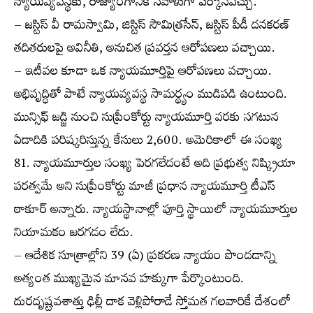
న్యాయవ్యవస్థకు, రాజ్యాంగానికి సవాళుగా పేర్కొనవచ్చు.
– జస్టిస్ వీ రామస్వామి, జిస్టిస్ సౌమిత్రసేన్, జస్టిస్ పీడీ దనకరణ్
తదితరులపై అవినీతి, అనుచిత ప్రవర్తన ఆరోపణలు వచ్చాయి.
– ఇటీవల కూడా ఒక న్యాయమూర్తిపై ఆరోపణలు వచ్చాయి.
అభివృద్ధితో పాటే న్యాయవ్యవస్థ సామర్థ్యం ముడిపడి ఉంటుంది.
మున్సిఫ్ జడ్జి నుంచి సుప్రీంకోర్టు న్యాయమూర్తి వరకు సగటున
ఏడాదికి పరిష్కరిస్తున్న కేసులు 2,600. అమెరికాలో ఈ సంఖ్య
81. న్యాయమూర్తుల సంఖ్య పెరగలేదంటే అది ప్రభుత్వ నిష్క్రియా
పరత్వమే అని సుప్రీంకోర్టు మాజీ ప్రధాన న్యాయమూర్తి టీఎస్
ఠాకూర్ అన్నారు. న్యాయస్థానాల్లో పూర్తి స్థాయిలో న్యాయమూర్తుల
నియామకం జరగడం లేదు.
– ఆదేశిక సూత్రాల్లోని 39 (ఏ) ప్రకరణ న్యాయం పొందడాన్ని
అత్యంత ముఖ్యమైన మానవ హక్కుగా పేర్కొంటుంది.
దురదృష్టవశాత్తు ఢిల్లీ దాక వెళ్లిపోరాడే స్తోమత గలవారికే దేశంలో