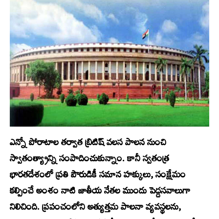
ఎన్నో పోరాటాల తర్వాత బ్రిటిష్ వలస పాలన నుంచి
స్వాతంత్య్రాన్ని సంపాదించుకున్నాం. కానీ స్వతంత్ర
భారతదేశంలో ప్రతి పౌరుడికీ సమాన హక్కులు, సంక్షేమం
కల్పించే అంశం నాటి జాతీయ నేతల ముందు పెద్దసవాలుగా
నిలిచింది. ప్రపంచంలోని అత్యుత్తమ పాలనా వ్యవస్థలను,