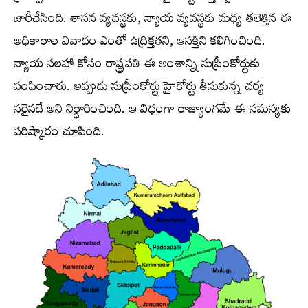
జారీచేసింది. శాసన వ్యవస్థకు, న్యాయ వ్యవస్థకు మధ్య తలెత్తిన ఈ
అధికారాల వివాదం ఎంతో ఉద్రిక్తతని, ఆసక్తిని కలిగించింది.
న్యాయ సలహా కోసం రాష్ట్రపతి ఈ అంశాన్ని సుప్రీంకోర్టుకు
పంపించారు. అప్పుడు సుప్రీంకోర్టు హైకోర్టు తీసుకున్న చర్య
సరైనదే అని నిర్ధారించింది. ఆ విధంగా రాజ్యాంగమే ఈ సమస్యకు
పరిష్కారం చూపింది.