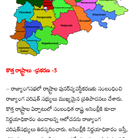
కొత్త రాష్ర్టాలు -ప్రకరణ -3
– రాజ్యాంగసభలో రాష్ర్టాల పునర్‌వ్యవస్థీకరణకు సంబంధించి
రాజ్యాంగ పరిషత్ సభ్యులు ముఖ్యమైన ప్రతిపాదనలు చేశారు.
కొత్త రాష్ర్టాల ఏర్పాటులో సంబంధిత రాష్ట్ర అసెంబ్లీకి కూడా
నిర్ణయాధికారం ఉండాలన్న ఆలోచనను రాజ్యాంగ
పరిషత్‌సభ్యులు తిరస్కరించారు. అసెంబ్లీకి నిర్ణయాధికారం ఇస్తే,