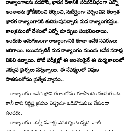
రాజ్యాంగాలను వడపోసి, భారత దేశానికి సరిపడేవిధంగా ఎన్నో
అంశాలను క్రోడీకరించి తర్కించి, సుదీర్ఘంగా చర్చించిన తర్వాత
భారత రాజ్యాంగానికి తుదిరూపునిచ్చారు మన రాజ్యాంగకర్తలు.
కాలక్రమంలో దేశంలో ఎన్నో మార్పులు సంభవించాయి.
అందుకు అనుగుణంగా రాజ్యాంగానికి కూడా అనేక సవరణలు
జరిగాయి. అయినప్పటికీ మన రాజ్యాంగం ముందు అనేక సవాళ్లు
నిలిచి ఉన్నాయి. పోటీ పరీక్షల్లో ఈ అంశంపైనే ఈ మధ్యకాలంలో
ఎక్కువ ప్రశ్నలు వస్తున్నాయి. ఈ నేపథ్యంలో నిపుణ
పాఠకులకోసం ప్రత్యేక వ్యాసం..
– రాజ్యాంగం అనేది భావి తరాలకోసం రూపొందించబడుతుంది.
కానీ దాని నిర్ధిష్ట క్రమం ఎప్పుడూ ఒడిదొడుకులు లేకుండా
ఉండదు.
– రాజ్యాంగం ఎన్నో సవాళ్లు ఎదుర్కొంటున్నది. వాటి