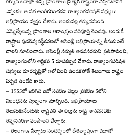
తక్కువ జనాభా ఉన్న ప్రాంతాలు ప్రత్యేక రాష్ట్రంగా ఏర్పడటానికి
ఎప్పుడూ ఆ సభ అంగీకరించదని రాజ్యాంగపరిషత్ సభ్యులు
అభిప్రాయం వ్యక్తం చేశారు. అందువల్ల తక్కువమంది
ఎమ్మెల్యేలున్న ప్రాంతాల ఆకాంక్షలు పరిపూర్తి చెందవు. అందుకే
రాష్ర్టాల పునర్‌వ్యవస్థీకరణలో అసెంబ్లీ అభిప్రాయాన్ని తీసుకుంటే
చాలని సూచించారు. అసెంబ్లీ సమ్మతి అనవసరమని ప్రతిపాదించి,
రాజ్యాంగంలోని ఆర్టికల్ 3 రూపకల్పన చేశారు. రాజ్యాంగపరిషత్
సభ్యులు దూరదృష్టితో ఆలోచించి ఉండకపోతే తెలంగాణ రాష్ట్రం
ఏర్పడి ఉండేది కాదు.
– 1955లో జరిగిన ఐదో సవరణ చట్టం ప్రకరణ 3లోని
నిబంధనను స్వల్పంగా మార్చింది. అభిప్రాయాలు
తెలుసుకునేందుకు రాష్ట్రపతి ఈ బిల్లును రాష్ట్ర శాసనసభకు
తప్పనిసరిగా పంపాలని చేర్చారు.
– తెలంగాణ ఏర్పాటు సందర్భంలో దేశవ్యాప్తంగా మూడో