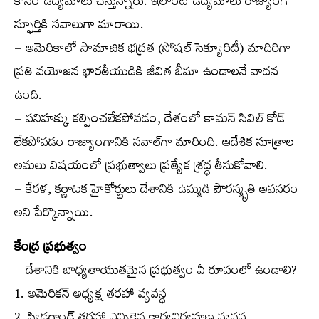
కోసం ఉద్యమాలు చేస్తున్నారు. ఇలాంటి ఉద్యమాలు రాజ్యాంగ
స్ఫూర్తికి సవాలుగా మారాయి.
– అమెరికాలో సామాజిక భద్రత (సోషల్ సెక్యూరిటీ) మాదిరిగా
ప్రతి వయోజన భారతీయుడికి జీవిత బీమా ఉండాలనే వాదన
ఉంది.
– పనిహక్కు కల్పించలేకపోవడం, దేశంలో కామన్ సివిల్ కోడ్
లేకపోవడం రాజ్యాంగానికి సవాల్‌గా మారింది. ఆదేశిక సూత్రాల
అమలు విషయంలో ప్రభుత్వాలు ప్రత్యేక శ్రద్ధ తీసుకోవాలి.
– కేరళ, కర్ణాటక హైకోర్టులు దేశానికి ఉమ్మడి పౌరస్మృతి అవసరం
అని పేర్కొన్నాయి.
కేంద్ర ప్రభుత్వం
– దేశానికి బాధ్యతాయుతమైన ప్రభుత్వం ఏ రూపంలో ఉండాలి?
1. అమెరికన్ అధ్యక్ష తరహా వ్యవస్థ