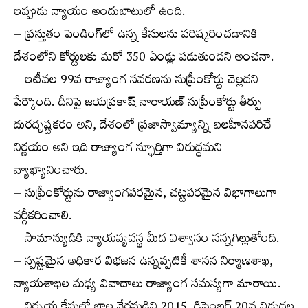
ఇప్పుడు న్యాయం అందుబాటులో ఉంది.
– ప్రస్తుతం పెండింగ్‌లో ఉన్న కేసులను పరిష్కరించడానికి
దేశంలోని కోర్టులకు మరో 350 ఏండ్లు పడుతుందని అంచనా.
– ఇటీవల 99వ రాజ్యాంగ సవరణను సుప్రీంకోర్టు చెల్లదని
పేర్కొంది. దీనిపై జయప్రకాష్ నారాయణ్ సుప్రీంకోర్టు తీర్పు
దురదృష్టకరం అని, దేశంలో ప్రజాస్వామ్యాన్ని బలహీనపరిచే
నిర్ణయం అని ఇది రాజ్యాంగ స్ఫూర్తిగా విరుద్ధమని
వ్యాఖ్యానించారు.
– సుప్రీంకోర్టును రాజ్యాంగపరమైన, చట్టపరమైన విభాగాలుగా
వర్గీకరించాలి.
– సామాన్యుడికి న్యాయవ్యవస్థ మీద విశ్వాసం సన్నగిల్లుతోంది.
– స్పష్టమైన అధికార విభజన ఉన్నప్పటికీ శాసన నిర్మాణశాఖ,
న్యాయశాఖల మధ్య వివాదాలు రాజ్యాంగ సమస్యగా మారాయి.