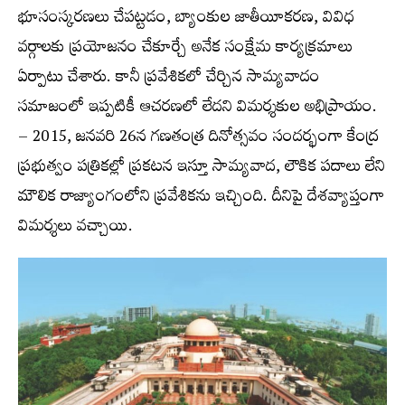
భూసంస్కరణలు చేపట్టడం, బ్యాంకుల జాతీయీకరణ, వివిధ
వర్గాలకు ప్రయోజనం చేకూర్చే అనేక సంక్షేమ కార్యక్రమాలు
ఏర్పాటు చేశారు. కానీ ప్రవేశికలో చేర్చిన సామ్యవాదం
సమాజంలో ఇప్పటికీ ఆచరణలో లేదని విమర్శకుల అభిప్రాయం.
– 2015, జనవరి 26న గణతంత్ర దినోత్సవం సందర్భంగా కేంద్ర
ప్రభుత్వం పత్రికల్లో ప్రకటన ఇస్తూ సామ్యవాద, లౌకిక పదాలు లేని
మౌలిక రాజ్యాంగంలోని ప్రవేశికను ఇచ్చింది. దీనిపై దేశవ్యాప్తంగా
విమర్శలు వచ్చాయి.