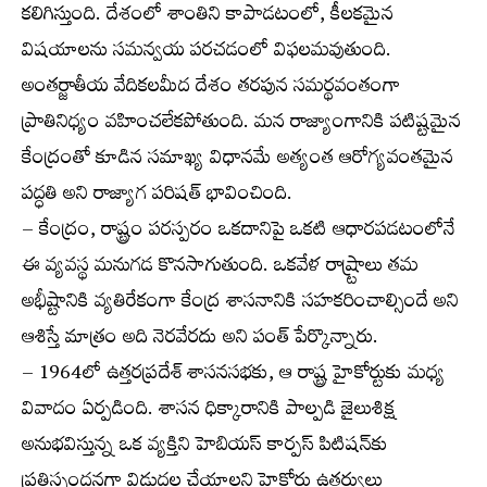
కలిగిస్తుంది. దేశంలో శాంతిని కాపాడటంలో, కీలకమైన
విషయాలను సమన్వయ పరచడంలో విఫలమవుతుంది.
అంతర్జాతీయ వేదికలమీద దేశం తరపున సమర్థవంతంగా
ప్రాతినిధ్యం వహించలేకపోతుంది. మన రాజ్యాంగానికి పటిష్టమైన
కేంద్రంతో కూడిన సమాఖ్య విధానమే అత్యంత ఆరోగ్యవంతమైన
పద్ధతి అని రాజ్యాగ పరిషత్ భావించింది.
– కేంద్రం, రాష్ట్రం పరస్పరం ఒకదానిపై ఒకటి ఆధారపడటంలోనే
ఈ వ్యవస్థ మనుగడ కొనసాగుతుంది. ఒకవేళ రాష్ర్టాలు తమ
అభీష్టానికి వ్యతిరేకంగా కేంద్ర శాసనానికి సహకరించాల్సిందే అని
ఆశిస్తే మాత్రం అది నెరవేరదు అని పంత్ పేర్కొన్నారు.
– 1964లో ఉత్తరప్రదేశ్ శాసనసభకు, ఆ రాష్ట్ర హైకోర్టుకు మధ్య
వివాదం ఏర్పడింది. శాసన ధిక్కారానికి పాల్పడి జైలుశిక్ష
అనుభవిస్తున్న ఒక వ్యక్తిని హెబియస్ కార్పస్ పిటిషన్‌కు
ప్రతిస్పందనగా విడుదల చేయాలని హైకోర్టు ఉత్తర్వులు