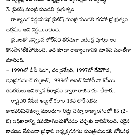
2. స్విడ్జర్లాండ్ తరహా ఎన్నికైన కార్యనిర్వహణ వ్యవస్థ
3. బ్రిటిష్ మంత్రిమండలి ప్రభుత్వం
– రాజ్యాంగ నిర్ణయసభ బ్రిటిష్ మంత్రిమండలి తరహా ప్రభుత్వం
ఉత్తమం అని నిర్ణయించింది.
– ప్రజలతో ఎన్నికైన లోక్‌సభ తరచుగా ఐదేండ్ల పూర్తికాలం
కొనసాగలేకపోతుంది. ఇది కూడా రాజ్యాంగానికి నూతన సవాల్‌గా
మారింది.
– 1990లో వీపీ సింగ్, చంద్రశేఖర్, 1997లో దేవెగౌడ,
ఇంద్రకుమార్ గుజ్రాల్, 1999లో అటల్ బిహారీ వాజ్‌పేయి
తదితరులు అవిశ్వాస తీర్మానం ద్వారా రాజీనామా చేశారు.
– రాష్ట్రపతి ఏపీజే అబ్దుల్ కలాం 13వ లోక్‌సభను
కాలపరిమితికన్నా ముందుగా రద్దు చేస్తూ రాజ్యాంగంలో 85 (2-
బి) అధికారాన్ని ఉపయోగించుకోవడం చర్చకు దారితీసింది. సరైన
కారణం లేకుండా ప్రధాని అధ్యక్షతనగల మంత్రిమండలి లోక్‌సభ