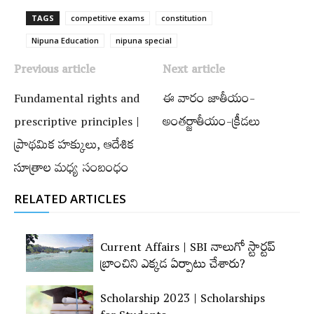
TAGS
competitive exams
constitution
Nipuna Education
nipuna special
Previous article
Next article
Fundamental rights and
ఈ వారం జాతీయం-
prescriptive principles |
అంతర్జాతీయం-క్రీడలు
ప్రాథమిక హక్కులు, ఆదేశిక
సూత్రాల మధ్య సంబంధం
RELATED ARTICLES
Current Affairs | SBI నాలుగో స్టార్టప్‌
బ్రాంచిని ఎక్కడ ఏర్పాటు చేశారు?
Scholarship 2023 | Scholarships