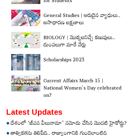
for Students
General Studies | అరుదైన వ్యాధులు..
అసాధారణ లక్షణాలు
BIOLOGY | మొక్కలనిచ్చే కణుపులు..
దుంపలుగా మారే వేర్లు
Scholarships 2023
Current Affairs March 15 |
National Women`s Day celebrated
on?
Latest Updates
దేశంలో ‘జీవన వీలునామా’ నమోదు చేసిన మొదటి హైకోర్టు?
తాత్వికతను తెలిపేది.. రాజ్యాంగానికి గుండెలాంటిది