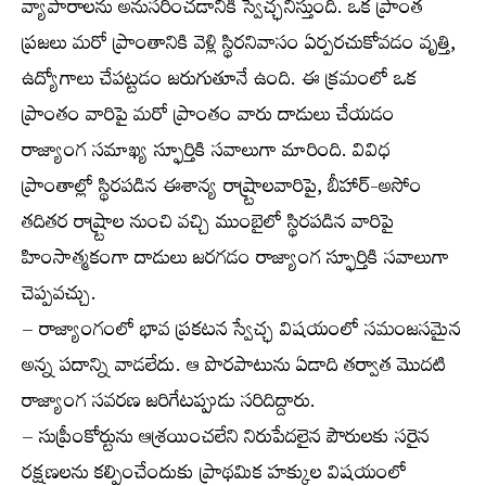
వ్యాపారాలను అనుసరించడానికి స్వేచ్ఛనిస్తుంది. ఒక ప్రాంత
ప్రజలు మరో ప్రాంతానికి వెళ్లి స్థిరనివాసం ఏర్పరచుకోవడం వృత్తి,
ఉద్యోగాలు చేపట్టడం జరుగుతూనే ఉంది. ఈ క్రమంలో ఒక
ప్రాంతం వారిపై మరో ప్రాంతం వారు దాడులు చేయడం
రాజ్యాంగ సమాఖ్య స్ఫూర్తికి సవాలుగా మారింది. వివిధ
ప్రాంతాల్లో స్థిరపడిన ఈశాన్య రాష్ర్టాలవారిపై, బీహార్-అసోం
తదితర రాష్ర్టాల నుంచి వచ్చి ముంబైలో స్థిరపడిన వారిపై
హింసాత్మకంగా దాడులు జరగడం రాజ్యాంగ స్ఫూర్తికి సవాలుగా
చెప్పవచ్చు.
– రాజ్యాంగంలో భావ ప్రకటన స్వేచ్ఛ విషయంలో సమంజసమైన
అన్న పదాన్ని వాడలేదు. ఆ పొరపాటును ఏడాది తర్వాత మొదటి
రాజ్యాంగ సవరణ జరిగేటప్పుడు సరిదిద్దారు.
– సుప్రీంకోర్టును ఆశ్రయించలేని నిరుపేదలైన పౌరులకు సరైన
రక్షణలను కల్పించేందుకు ప్రాథమిక హక్కుల విషయంలో