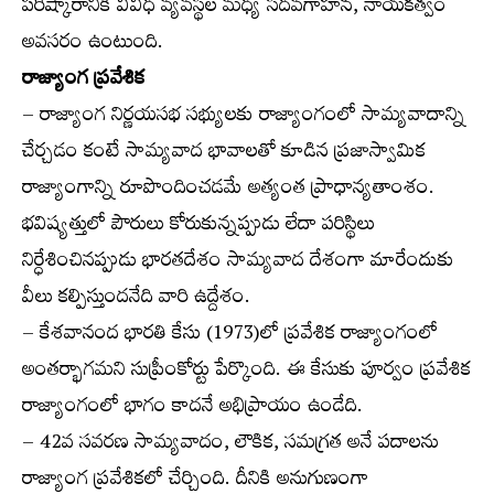
పరిష్కారానికి వివిధ వ్యవస్థల మధ్య సదవగాహన, నాయకత్వం
అవసరం ఉంటుంది.
రాజ్యాంగ ప్రవేశిక
– రాజ్యాంగ నిర్ణయసభ సభ్యులకు రాజ్యాంగంలో సామ్యవాదాన్ని
చేర్చడం కంటే సామ్యవాద భావాలతో కూడిన ప్రజాస్వామిక
రాజ్యాంగాన్ని రూపొందించడమే అత్యంత ప్రాధాన్యతాంశం.
భవిష్యత్తులో పౌరులు కోరుకున్నప్పుడు లేదా పరిస్థిలు
నిర్ధేశించినప్పుడు భారతదేశం సామ్యవాద దేశంగా మారేందుకు
వీలు కల్పిస్తుందనేది వారి ఉద్దేశం.
– కేశవానంద భారతి కేసు (1973)లో ప్రవేశిక రాజ్యాంగంలో
అంతర్భాగమని సుప్రీంకోర్టు పేర్కొంది. ఈ కేసుకు పూర్వం ప్రవేశిక
రాజ్యాంగంలో భాగం కాదనే అభిప్రాయం ఉండేది.
– 42వ సవరణ సామ్యవాదం, లౌకిక, సమగ్రత అనే పదాలను
రాజ్యాంగ ప్రవేశికలో చేర్చింది. దీనికి అనుగుణంగా