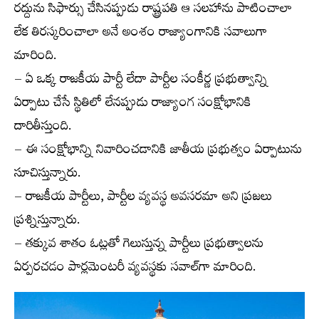
రద్దును సిఫార్సు చేసినప్పుడు రాష్ట్రపతి ఆ సలహాను పాటించాలా
లేక తిరస్కరించాలా అనే అంశం రాజ్యాంగానికి సవాలుగా
మారింది.
– ఏ ఒక్క రాజకీయ పార్టీ లేదా పార్టీల సంకీర్ణ ప్రభుత్వాన్ని
ఏర్పాటు చేసే స్థితిలో లేనప్పుడు రాజ్యాంగ సంక్షోభానికి
దారితీస్తుంది.
– ఈ సంక్షోభాన్ని నివారించడానికి జాతీయ ప్రభుత్వం ఏర్పాటును
సూచిస్తున్నారు.
– రాజకీయ పార్టీలు, పార్టీల వ్యవస్థ అవసరమా అని ప్రజలు
ప్రశ్నిస్తున్నారు.
– తక్కువ శాతం ఓట్లతో గెలుస్తున్న పార్టీలు ప్రభుత్వాలను
ఏర్పరచడం పార్లమెంటరీ వ్యవస్థకు సవాల్‌గా మారింది.