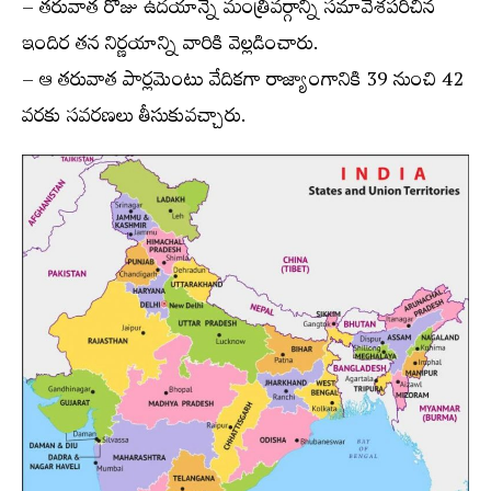
– తరువాత రోజు ఉదయాన్నే మంత్రివర్గాన్ని సమావేశపరిచిన
ఇందిర తన నిర్ణయాన్ని వారికి వెల్లడించారు.
– ఆ తరువాత పార్లమెంటు వేదికగా రాజ్యాంగానికి 39 నుంచి 42
వరకు సవరణలు తీసుకువచ్చారు.