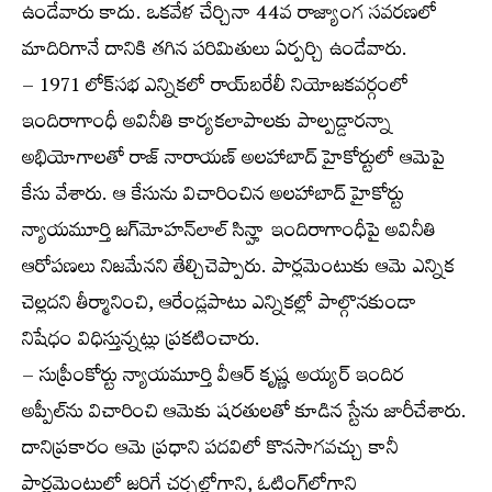
ఉండేవారు కాదు. ఒకవేళ చేర్చినా 44వ రాజ్యాంగ సవరణలో
మాదిరిగానే దానికి తగిన పరిమితులు ఏర్పర్చి ఉండేవారు.
– 1971 లోక్‌సభ ఎన్నికలో రాయ్‌బరేలీ నియోజకవర్గంలో
ఇందిరాగాంధీ అవినీతి కార్యకలాపాలకు పాల్పడ్డారన్నా
అభియోగాలతో రాజ్ నారాయణ్ అలహాబాద్ హైకోర్టులో ఆమెపై
కేసు వేశారు. ఆ కేసును విచారించిన అలహాబాద్ హైకోర్టు
న్యాయమూర్తి జగ్‌మోహన్‌లాల్ సిన్హా ఇందిరాగాంధీపై అవినీతి
ఆరోపణలు నిజమేనని తేల్చిచెప్పారు. పార్లమెంటుకు ఆమె ఎన్నిక
చెల్లదని తీర్మానించి, ఆరేండ్లపాటు ఎన్నికల్లో పాల్గొనకుండా
నిషేధం విధిస్తున్నట్లు ప్రకటించారు.
– సుప్రీంకోర్టు న్యాయమూర్తి వీఆర్ కృష్ణ అయ్యర్ ఇందిర
అప్పీల్‌ను విచారించి ఆమెకు షరతులతో కూడిన స్టేను జారీచేశారు.
దానిప్రకారం ఆమె ప్రధాని పదవిలో కొనసాగవచ్చు కానీ
పార్లమెంటులో జరిగే చర్చల్లోగాని, ఓటింగ్‌లోగాని