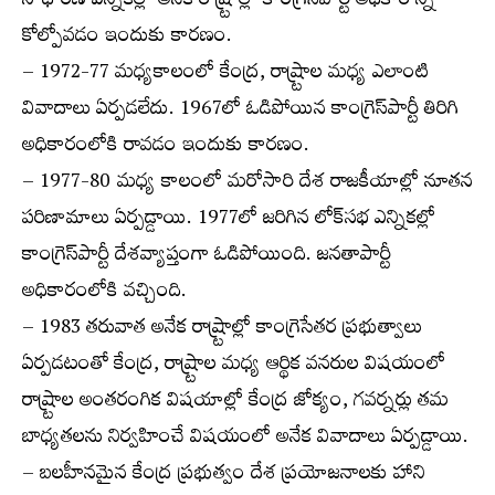
సాధారణ ఎన్నికల్లో అనేక రాష్ర్టాల్లో కాంగ్రెస్‌పార్టీ అధికారాన్ని
కోల్పోవడం ఇందుకు కారణం.
– 1972-77 మధ్యకాలంలో కేంద్ర, రాష్ర్టాల మధ్య ఎలాంటి
వివాదాలు ఏర్పడలేదు. 1967లో ఓడిపోయిన కాంగ్రెస్‌పార్టీ తిరిగి
అధికారంలోకి రావడం ఇందుకు కారణం.
– 1977-80 మధ్య కాలంలో మరోసారి దేశ రాజకీయాల్లో నూతన
పరిణామాలు ఏర్పడ్డాయి. 1977లో జరిగిన లోక్‌సభ ఎన్నికల్లో
కాంగ్రెస్‌పార్టీ దేశవ్యాప్తంగా ఓడిపోయింది. జనతాపార్టీ
అధికారంలోకి వచ్చింది.
– 1983 తరువాత అనేక రాష్ర్టాల్లో కాంగ్రెసేతర ప్రభుత్వాలు
ఏర్పడటంతో కేంద్ర, రాష్ర్టాల మధ్య ఆర్థిక వనరుల విషయంలో
రాష్ర్టాల అంతరంగిక విషయాల్లో కేంద్ర జోక్యం, గవర్నర్లు తమ
బాధ్యతలను నిర్వహించే విషయంలో అనేక వివాదాలు ఏర్పడ్డాయి.
– బలహీనమైన కేంద్ర ప్రభుత్వం దేశ ప్రయోజనాలకు హాని