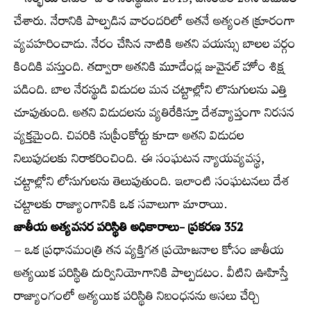
– నిర్భయ కేసులో బాల నేరస్థుడిని 2015, డిసెంబర్ 20న విడుదల
చేశారు. నేరానికి పాల్పడిన వారందరిలో అతనే అత్యంత క్రూరంగా
వ్యవహరించాడు. నేరం చేసిన నాటికి అతని వయస్సు బాలల వర్గం
కిందికి వస్తుంది. తద్వారా అతనికి మూడేండ్ల జువైనల్ హోం శిక్ష
పడింది. బాల నేరస్థుడి విడుదల మన చట్టాల్లోని లొసుగులను ఎత్తి
చూపుతుంది. అతని విడుదలను వ్యతిరేకిస్తూ దేశవ్యాప్తంగా నిరసన
వ్యక్తమైంది. చివరికి సుప్రీంకోర్టు కూడా అతని విడుదల
నిలుపుదలకు నిరాకరించింది. ఈ సంఘటన న్యాయవ్యవస్థ,
చట్టాల్లోని లోసుగులను తెలుపుతుంది. ఇలాంటి సంఘటనలు దేశ
చట్టాలకు రాజ్యాంగానికి ఒక సవాలుగా మారాయి.
జాతీయ అత్యవసర పరిస్థితి అధికారాలు- ప్రకరణ 352
– ఒక ప్రధానమంత్రి తన వ్యక్తిగత ప్రయోజనాల కోసం జాతీయ
అత్యయిక పరిస్థితి దుర్వినియోగానికి పాల్పడటం. వీటిని ఊహిస్తే
రాజ్యాంగంలో అత్యయిక పరిస్థితి నిబంధనను అసలు చేర్చి