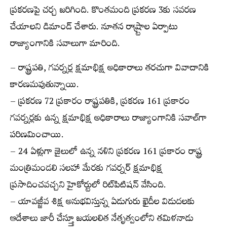
ప్రకరణపై చర్చ జరిగింది. కొంతమంది ప్రకరణ 3కు సవరణ
చేయాలని డిమాండ్ చేశారు. నూతన రాష్ర్టాల ఏర్పాటు
రాజ్యాంగానికి సవాలుగా మారింది.
– రాష్ట్రపతి, గవర్నర్ల క్షమాభిక్ష అధికారాలు తరచుగా వివాదానికి
కారణమవుతున్నాయి.
– ప్రకరణ 72 ప్రకారం రాష్ట్రపతికి, ప్రకరణ 161 ప్రకారం
గవర్నర్లకు ఉన్న క్షమాభిక్ష అధికారాలు రాజ్యాంగానికి సవాల్‌గా
పరిణమించాయి.
– 24 ఏళ్లుగా జైలులో ఉన్న నళిని ప్రకరణ 161 ప్రకారం రాష్ట్ర
మంత్రిమండలి సలహా మేరకు గవర్నర్ క్షమాభిక్ష
ప్రసాదించవచ్చని హైకోర్టులో రిట్‌పిటిషన్ వేసింది.
– యావజ్జీవ శిక్ష అనుభవిస్తున్న ఏడుగురు ఖైదీల విడుదలకు
ఆదేశాలు జారీ చేస్త్తూ జయలలిత నేతృత్వంలోని తమిళనాడు