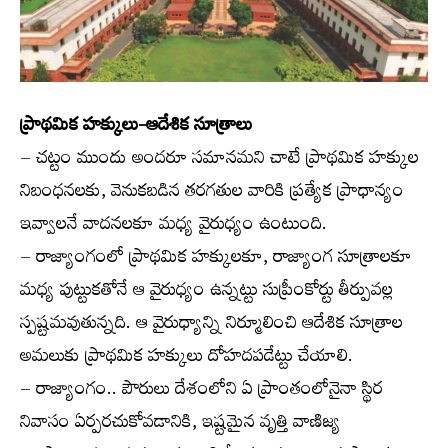
ప్రాథమిక హక్కులు-ఆదేశిక సూత్రాలు
– చట్టం ముందు అందరూ సమానమని చాటే ప్రాథమిక హక్కుల
నిబంధనలకు, వెనుకబడిన తరగతుల వారికి ప్రత్యేక ప్రాధాన్యం
ఇవ్వాలనే వాదనలకూ మధ్య వైరుధ్యం ఉంటుంది.
– రాజ్యాంగంలో ప్రాథమిక హక్కులకూ, రాజ్యాంగ సూత్రాలకూ
మధ్య పుట్టుకతోనే ఆ వైరుధ్యం ఉన్నట్టు సుప్రీంకోర్టు తీర్పువల్ల
స్పష్టమవుతున్నది. ఆ వైరుధ్యాన్ని నిర్మూలించి ఆదేశిక సూత్రాల
అమలుకు ప్రాథమిక హక్కులు దోహదపడేట్టు చేయాలి.
– రాజ్యాంగం.. పౌరులు దేశంలోని ఏ ప్రాంతంలోనైనా స్థిర
నివాసం ఏర్పరచుకోవడానికి, ఇష్టమైన వృత్తి వాణిజ్య