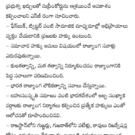
ప్రభుత్వ ఖర్చులతో సుప్రీంకోర్టును ఆశ్రయించే అవకాశం
కల్పించాలని ఎన్‌జీ రంగా సూచించారు.
– ఫేస్‌బుక్, ట్విట్టర్ వంటి సామాజిక మాధ్యమాల్లో అభిప్రాయాలు
వ్యక్తం చేయడానికి ప్రజలకు హక్కు ఉంటుంది.
– సమాచార హక్కు అమలు విషయంలో రాజ్యాంగ సవాళ్లు
ఎదురవుతున్నాయి.
– కులతత్వాన్ని, మత తత్వాన్ని నిర్మూలించడం రాజ్యాంగానికి
పెద్ద సవాలుగా పరిణమించింది.
– భారత రాజ్యాంగ లౌకికత్వాన్ని సవాలు చేస్తున్నాయి.
– బహుసంస్కృతి సమాజం వంటి భారతదేశంలో అల్ప సంఖ్యాక
వర్గాలకు రాజ్యాంగ నిర్మాతలు కల్పించిన ప్రత్యేక హక్కులు ఎంతో
ఆలోచనతో రూపొందించినవి.
– రాజస్థాన్‌లోని గుజ్జర్లు, గుజరాత్‌లోని పటేళ్లు, కాపులు రిజర్వేషన్ల