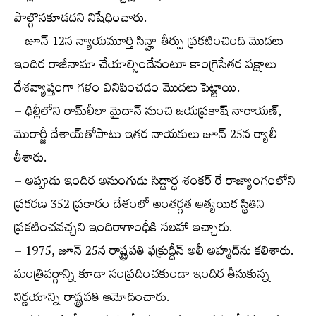
పాల్గొనకూడదని నిషేధించారు.
– జూన్ 12న న్యాయమూర్తి సిన్హా తీర్పు ప్రకటించింది మొదలు
ఇందిర రాజీనామా చేయాల్సిందేనంటూ కాంగ్రెసేతర పక్షాలు
దేశవ్యాప్తంగా గళం వినిపించడం మొదలు పెట్టాయి.
– ఢిల్లీలోని రామ్‌లీలా మైదాన్ నుంచి జయప్రకాష్ నారాయణ్,
మొరార్జీ దేశాయ్‌తోపాటు ఇతర నాయకులు జూన్ 25న ర్యాలీ
తీశారు.
– అప్పుడు ఇందిర అనుంగుడు సిద్దార్ధ శంకర్ రే రాజ్యాంగంలోని
ప్రకరణ 352 ప్రకారం దేశంలో అంతర్గత అత్యయిక స్థితిని
ప్రకటించవచ్చని ఇందిరాగాంధీకి సలహా ఇచ్చారు.
– 1975, జూన్ 25న రాష్ట్రపతి ఫక్రుద్దీన్ అలీ అహ్మద్‌ను కలిశారు.
మంత్రివర్గాన్ని కూడా సంప్రదించకుండా ఇందిర తీసుకున్న
నిర్ణయాన్ని రాష్ట్రపతి ఆమోదించారు.