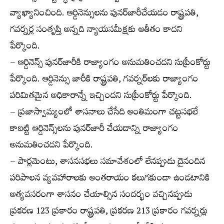
వ్యాఖ్యానించింది. ఆర్డినెన్సులను పునర్‌జారీచేయడం రాష్ట్రపతి,
గవర్నర్ల సంతృప్తి అన్నది న్యాయసమీక్షకు అతీతం కాదని
పేర్కొంది.
– ఆర్డినెన్స్ పునర్‌జారీకి రాజ్యాంగం అనుమతించదని సుప్రీంకోర్టు
పేర్కొంది. ఆర్డినెన్సు జారీకి రాష్ట్రపతి, గవర్నర్‌లకు రాజ్యాంగం
పరిమితమైన అధికారాన్నే ఇచ్చిందని సుప్రీంకోర్టు పేర్కొంది.
– ప్రజాస్వామ్యంలో శాసనాలు చేసేది అంతిమంగా చట్టసభలే
కాబట్టి ఆర్డినెన్స్‌లను పునర్‌జారీ చేయడాన్ని రాజ్యాంగం
అనుమతించదని పేర్కొంది.
– పార్లమెంటు, శాసనసభలు సమావేశంలో లేనప్పుడు దైనందిన
పరిపాలన వ్యవహారాలకు అంతరాయం కలుగకుండా ఉండటానికి
అత్యవసరంగా శాసనం చేయాల్సిన సందర్భం వచ్చినప్పుడు
ప్రకరణ 123 ప్రకారం రాష్ట్రపతి, ప్రకరణ 213 ప్రకారం గవర్నర్లు