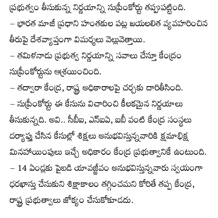
ప్రభుత్వం తీసుకున్న నిర్ణయాన్ని సుప్రీంకోర్టు తప్పుపట్టింది.
– భారత మాజీ ప్రధాని హంతకుల పట్ల జయలలిత వ్యవహరించిన
తీరుపై దేశవ్యాప్తంగా విమర్శలు వెల్లువెత్తాయి.
– తమిళనాడు ప్రభుత్వ నిర్ణయాన్ని సవాలు చేస్తూ కేంద్రం
సుప్రీంకోర్టును ఆశ్రయించింది.
– తద్వారా కేంద్ర, రాష్ట్ర అధికారాలపై చర్చకు దారితీసింది.
– సుప్రీంకోర్టు ఈ కేసును విచారించి కీలకమైన నిర్ణయాలు
తీసుకున్నది. అవి.. సీబీఐ, ఎన్‌ఐఏ, ఐబీ వంటి కేంద్ర సంస్థలు
దర్యాప్తు చేసిన కేసుల్లో శిక్షలు అనుభవిస్తున్నవారికి క్షమాభిక్ష
మినహాయింపులు ఇచ్చే అధికారం కేంద్ర ప్రభుత్వానికే ఉంటుంది.
– 14 ఏండ్లకు పైబడి యావజ్జీవం అనుభవిస్తున్నవారు స్వయంగా
ధరఖాస్తు చేసుకుని శిక్షాకాలం తగ్గించమని కోరితే తప్ప కేంద్ర,
రాష్ట్ర ప్రభుత్వాలు జోక్యం చేసుకోకూడదు.