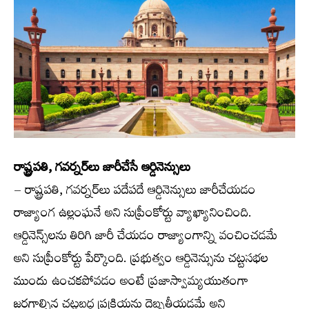
రాష్ట్రపతి, గవర్నర్‌లు జారీచేసే ఆర్డినెన్సులు
– రాష్ట్రపతి, గవర్నర్‌లు పదేపదే ఆర్డినెన్సులు జారీచేయడం
రాజ్యాంగ ఉల్లంఘనే అని సుప్రీంకోర్టు వ్యాఖ్యానించింది.
ఆర్డినెన్స్‌లను తిరిగి జారీ చేయడం రాజ్యాంగాన్ని వంచించడమే
అని సుప్రీంకోర్టు పేర్కొంది. ప్రభుత్వం ఆర్డినెన్సును చట్టసభల
ముందు ఉంచకపోవడం అంటే ప్రజాస్వామ్యయుతంగా
జరగాల్సిన చట్టబద్ధ ప్రక్రియను దెబ్బతీయడమే అని