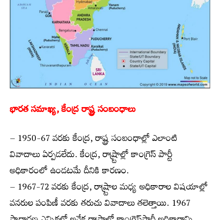
భారత సమాఖ్య, కేంద్ర రాష్ట్ర సంబంధాలు
– 1950-67 వరకు కేంద్ర, రాష్ట్ర సంబంధాల్లో ఎలాంటి
వివాదాలు ఏర్పడలేదు. కేంద్ర, రాష్ర్టాల్లో కాంగ్రెస్ పార్టీ
అధికారంలో ఉండటమే దీనికి కారణం.
– 1967-72 వరకు కేంద్ర, రాష్ర్టాల మధ్య అధికారాల విషయాల్లో
వనరుల పంపిణీ వరకు తరుచు వివాదాలు తలెత్తాయి. 1967