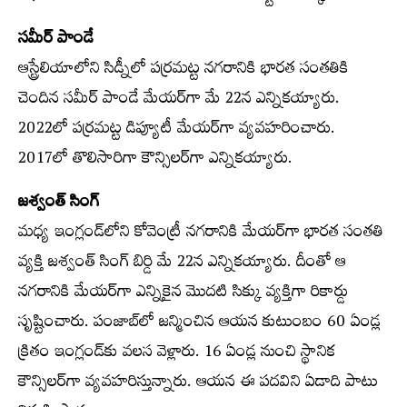
సమీర్‌ పాండే
ఆస్ట్రేలియాలోని సిడ్నీలో పర్రమట్ట నగరానికి భారత సంతతికి
చెందిన సమీర్‌ పాండే మేయర్‌గా మే 22న ఎన్నికయ్యారు.
2022లో పర్రమట్ట డిప్యూటీ మేయర్‌గా వ్యవహరించారు.
2017లో తొలిసారిగా కౌన్సిలర్‌గా ఎన్నికయ్యారు.
జశ్వంత్‌ సింగ్‌
మధ్య ఇంగ్లండ్‌లోని కోవెంట్రీ నగరానికి మేయర్‌గా భారత సంతతి
వ్యక్తి జశ్వంత్‌ సింగ్‌ బిర్డి మే 22న ఎన్నికయ్యారు. దీంతో ఆ
నగరానికి మేయర్‌గా ఎన్నికైన మొదటి సిక్కు వ్యక్తిగా రికార్డు
సృష్టించారు. పంజాబ్‌లో జన్మించిన ఆయన కుటుంబం 60 ఏండ్ల
క్రితం ఇంగ్లండ్‌కు వలస వెళ్లారు. 16 ఏండ్ల నుంచి స్థానిక
కౌన్సిలర్‌గా వ్యవహరిస్తున్నారు. ఆయన ఈ పదవిని ఏడాది పాటు