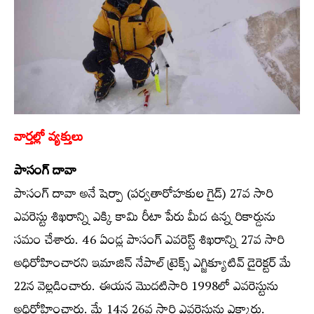
వార్తల్లో వ్యక్తులు
పాసంగ్‌ దావా
పాసంగ్‌ దావా అనే షెర్పా (పర్వతారోహకుల గైడ్‌) 27వ సారి
ఎవరెస్టు శిఖరాన్ని ఎక్కి కామి రీటా పేరు మీద ఉన్న రికార్డును
సమం చేశారు. 46 ఏండ్ల పాసంగ్‌ ఎవరెస్ట్‌ శిఖరాన్ని 27వ సారి
అధిరోహించారని ఇమాజిన్‌ నేపాల్‌ ట్రెక్స్‌ ఎగ్జిక్యూటివ్‌ డైరెక్టర్‌ మే
22న వెల్లడించారు. ఈయన మొదటిసారి 1998లో ఎవరెస్టును
అధిరోహించారు. మే 14న 26వ సారి ఎవరెస్టును ఎక్కారు.