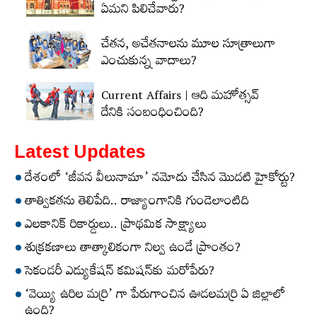
ఏమని పిలిచేవారు?
చేతన, అచేతనాలను మూల సూత్రాలుగా
ఎంచుకున్న వాదాలు?
Current Affairs | ఆది మహోత్సవ్‌
దేనికి సంబంధించింది?
Latest Updates
దేశంలో ‘జీవన వీలునామా’ నమోదు చేసిన మొదటి హైకోర్టు?
తాత్వికతను తెలిపేది.. రాజ్యాంగానికి గుండెలాంటిది
ఎలకానిక్‌ రికార్డులు.. ప్రాథమిక సాక్ష్యాలు
శుక్రకణాలు తాత్కాలికంగా నిల్వ ఉండే ప్రాంతం?
సెకండరీ ఎడ్యుకేషన్‌ కమిషన్‌కు మరోపేరు?
‘వెయ్యి ఉరిల మర్రి’ గా పేరుగాంచిన ఊడలమర్రి ఏ జిల్లాలో
ఉంది?