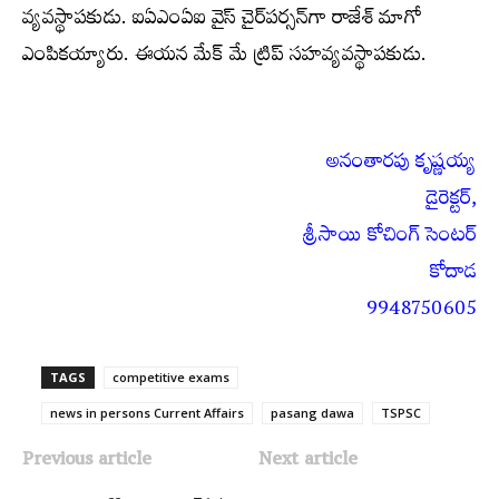
వ్యవస్థాపకుడు. ఐఏఎంఏఐ వైస్‌ చైర్‌పర్సన్‌గా రాజేశ్‌ మాగో
ఎంపికయ్యారు. ఈయన మేక్‌ మే ట్రిప్‌ సహవ్యవస్థాపకుడు.
అనంతారపు కృష్ణయ్య
డైరెక్టర్‌,
శ్రీసాయి కోచింగ్‌ సెంటర్‌
కోదాడ
9948750605
TAGS
competitive exams
news in persons Current Affairs
pasang dawa
TSPSC
Previous article
Next article