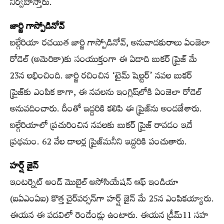
నిర్వహిస్తారు.
జార్జి గాస్పోడినోవ్‌
బల్గేరియా రచయిత జార్జి గాస్పోడినోవ్‌, అనువాదకురాలు ఏంజెలా
రోడెల్‌ (అమెరికా)కు సంయుక్తంగా ఈ ఏడాది బుకర్‌ ప్రైజ్‌ మే
23న లభించింది. జార్జి రచించిన ‘టైమ్‌ షెల్టర్‌’ నవల బుకర్‌
ప్రైజ్‌కు ఎంపిక కాగా, ఈ నవలను ఇంగ్లిష్‌లోకి ఏంజెలా రోడెల్‌
అనువదించారు. దీంతో ఇద్దరికి కలిపి ఈ ప్రైజ్‌ను అందజేశారు.
బల్గేరియాలో ప్రచురించిన నవలకు బుకర్‌ ప్రైజ్‌ రావడం ఇదే
ప్రథమం. 62 వేల డాలర్ల ప్రైజ్‌మనీని ఇద్దరికి పంచుతారు.
హర్ష్‌ జైన్‌
ఇంటర్నెట్‌ అండ్‌ మొబైల్‌ అసోసియేషన్‌ ఆఫ్‌ ఇండియా
(ఐఏఎంఏఐ) కొత్త చైర్‌పర్సన్‌గా హర్ష్‌ జైన్‌ మే 25న ఎంపికయ్యారు.
ఈయన ఈ పదవిలో రెండేండ్లు ఉంటారు. ఈయన డ్రీమ్‌11 సహ