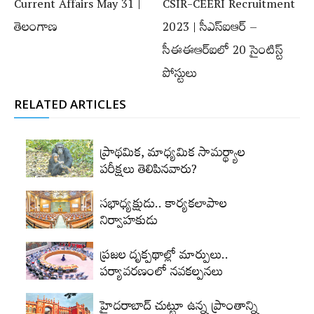
Current Affairs May 31 |
CSIR-CEERI Recruitment
తెలంగాణ
2023 | సీఎస్‌ఐఆర్ –
సీఈఈఆర్‌ఐలో 20 సైంటిస్ట్‌
పోస్టులు
RELATED ARTICLES
ప్రాథమిక, మాధ్యమిక సామర్థ్యాల
పరీక్షలు తెలిపినవారు?
సభాధ్యక్షుడు.. కార్యకలాపాల
నిర్వాహకుడు
ప్రజల దృక్పథాల్లో మార్పులు..
పర్యావరణంలో నవకల్పనలు
హైదరాబాద్‌ చుట్టూ ఉన్న ప్రాంతాన్ని