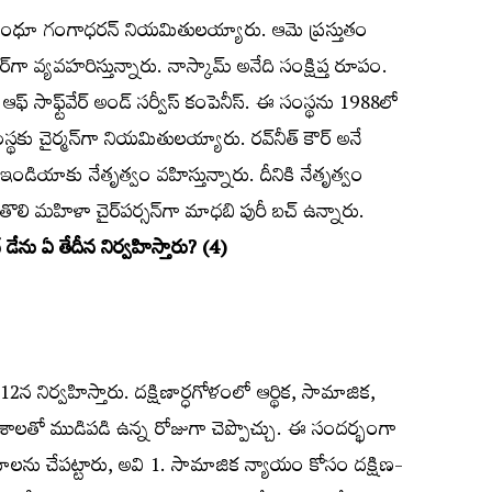
‌గా సింధూ గంగాధరన్‌ నియమితులయ్యారు. ఆమె ప్రస్తుతం
్టర్‌గా వ్యవహరిస్తున్నారు. నాస్కామ్‌ అనేది సంక్షిప్త రూపం.
‌ సాఫ్ట్‌వేర్‌ అండ్‌ సర్వీస్‌ కంపెనీస్‌. ఈ సంస్థను 1988లో
్థకు చైర్మన్‌గా నియమితులయ్యారు. రవ్‌నీత్‌ కౌర్‌ అనే
 ఇండియాకు నేతృత్వం వహిస్తున్నారు. దీనికి నేతృత్వం
ొలి మహిళా చైర్‌పర్సన్‌గా మాధబి పురీ బచ్‌ ఉన్నారు.
 డేను ఏ తేదీన నిర్వహిస్తారు? (4)
12న నిర్వహిస్తారు. దక్షిణార్ధగోళంలో ఆర్థిక, సామాజిక,
శాలతో ముడిపడి ఉన్న రోజుగా చెప్పొచ్చు. ఈ సందర్భంగా
ాలను చేపట్టారు, అవి 1. సామాజిక న్యాయం కోసం దక్షిణ-