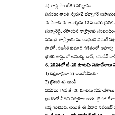
4) శాస్త్ర-సాంకేతిక పరిజ్ఞానం
వివరణ: శాంతి స్వరూప్‌ భట్నాగర్‌ బహుమతుల
ఈ ఏడాది ఈ అవార్డును 12 మందికి ప్రకటించ
సుబ్బారెడ్డి, రసాయన శాస్ర్తాలకు సంబంధి
సముద్ర శాస్ర్తాలకు సంబంధించి విమల్‌ మిశ్రా,
సాహో, రజనీశ్‌ కుమార్‌ గణితంలో అపూర్వ ఖార
భౌతిక శాస్త్రంలో అనింద్య దాస్‌, బసుదేవ్‌ దాస
6. 2024లో జీ-20 కూటమి సమావేశాలు ఏ
1) దక్షిణాఫ్రికా 2) ఇండోనేషియా
3) బ్రెజిల్‌ 4) ఇటలీ
వివరణ: 19వ జీ-20 కూటమి సమావేశాలు 20
భారత్‌లో వీటిని నిర్వహించారు. బ్రెజిల్‌ 
అప్పగించింది. అయితే ఈ ఏడాది నవంబర్‌ 