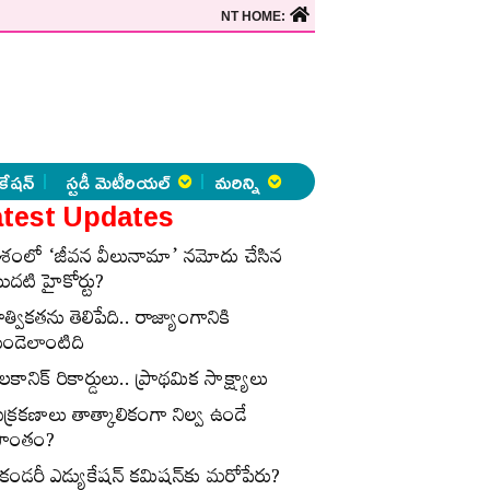
NT HOME:
కేషన్
స్టడీ మెటీరియల్
మరిన్ని
test Updates
ేశంలో ‘జీవన వీలునామా’ నమోదు చేసిన
ొదటి హైకోర్టు?
ాత్వికతను తెలిపేది.. రాజ్యాంగానికి
ుండెలాంటిది
లకానిక్‌ రికార్డులు.. ప్రాథమిక సాక్ష్యాలు
ుక్రకణాలు తాత్కాలికంగా నిల్వ ఉండే
్రాంతం?
ెకండరీ ఎడ్యుకేషన్‌ కమిషన్‌కు మరోపేరు?