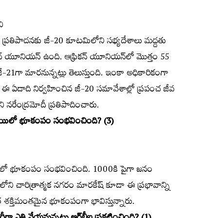
ి
త ప్రతిపాదనకు జీ-20 కూటమిలోని సభ్యదేశాలు మద్దతు
 యూనియన్‌ ఉంది. ఆఫ్రికన్‌ యూనియన్‌లో మొత్తం 55
ీ-21గా మారనున్నట్లు తెలుస్తుంది. ఇంకా అధికారికంగా
ఈ ఏడాది నిర్వహించిన జీ-20 సమావేశాల్లో ప్రపంచ జీవ
 నరేంద్రమోదీ ప్రతిపాదించారు.
స్థాయిలో భూకంపం సంభవించింది? (3)
శంలో భూకంపం సంభవించింది. 1000కి పైగా జనం
ిలోని చారిత్రాత్మక నగరం మారకేష్‌ కూడా ఈ ప్రభావాన్ని
ంత శక్తిమంతమైన భూకంపంగా భావిస్తున్నారు.