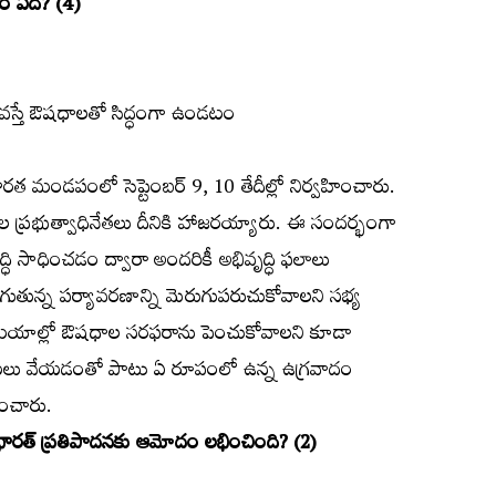
ంశం ఏది? (4)
లు వస్తే ఔషధాలతో సిద్ధంగా ఉండటం
రత మండపంలో సెప్టెంబర్‌ 9, 10 తేదీల్లో నిర్వహించారు.
ేశాల ప్రభుత్వాధినేతలు దీనికి హాజరయ్యారు. ఈ సందర్భంగా
త వృద్ధి సాధించడం ద్వారా అందరికీ అభివృద్ధి ఫలాలు
ుతున్న పర్యావరణాన్ని మెరుగుపరుచుకోవాలని సభ్య
 సమయాల్లో ఔషధాల సరఫరాను పెంచుకోవాలని కూడా
తుకు బాటలు వేయడంతో పాటు ఏ రూపంలో ఉన్న ఉగ్రవాదం
ించారు.
భారత్‌ ప్రతిపాదనకు ఆమోదం లభించింది? (2)