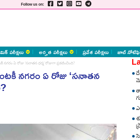
Follow us on:
మిక్ పరీక్షలు
అర్హత పరీక్షలు
ప్రవేశ పరీక్షలు
జాబ్ నోటిఫి
La
కీ నగరం ఏ రోజు ‘సనాతన ధర్మ’ రోజుగా ప్రకటించింది?
ెంటకీ నగరం ఏ రోజు ‘సనాతన
ద
మ
ి?
త
గ
ఎ
శ
ప
స