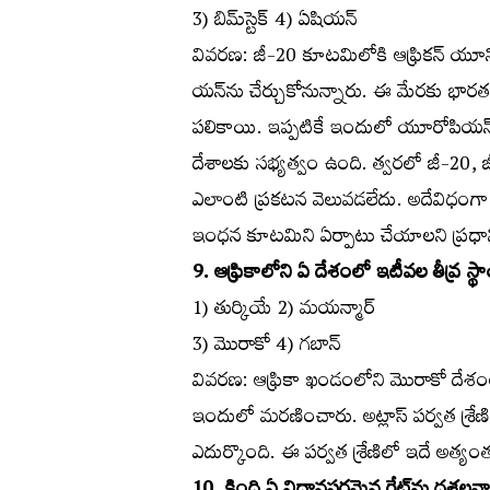
3) బిమ్‌స్టెక్‌ 4) ఏషియన్‌
వివరణ: జీ-20 కూటమిలోకి ఆఫ్రికన్‌ యూన
యన్‌ను చేర్చుకోనున్నారు. ఈ మేరకు భార
పలికాయి. ఇప్పటికే ఇందులో యూరోపియన్‌
దేశాలకు సభ్యత్వం ఉంది. త్వరలో జీ-20, జ
ఎలాంటి ప్రకటన వెలువడలేదు. అదేవిధంగా 
ఇంధన కూటమిని ఏర్పాటు చేయాలని ప్రధాని
9. ఆఫ్రికాలోని ఏ దేశంలో ఇటీవల తీవ్ర 
1) తుర్కియే 2) మయన్మార్‌
3) మొరాకో 4) గబాన్‌
వివరణ: ఆఫ్రికా ఖండంలోని మొరాకో దే
ఇందులో మరణించారు. అట్లాస్‌ పర్వత శ్రేణ
ఎదుర్కొంది. ఈ పర్వత శ్రేణిలో ఇదే అత్య