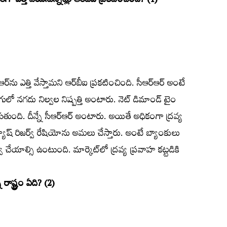
ా ఎత్తి వేయనున్నట్లు ఆర్‌బీఐ ప్రకటించింది? (1)
‌ను ఎత్తి వేస్తామని ఆర్‌బీఐ ప్రకటించింది. సీఆర్‌ఆర్‌ అంటే
ెలుగులో నగదు నిల్వల నిష్పత్తి అంటారు. నెట్‌ డిమాండ్‌ టైం
ుతుంది. దీన్నే సీఆర్‌ఆర్‌ అంటారు. అయితే అధికంగా ద్రవ్య
యాష్‌ రిజర్వ్‌ రేషియోను అమలు చేస్తారు. అంటే బ్యాంకులు
వ చేయాల్సి ఉంటుంది. మార్కెట్‌లో ద్రవ్య ప్రవాహ కట్టడికి
ష్ట్రం ఏది? (2)