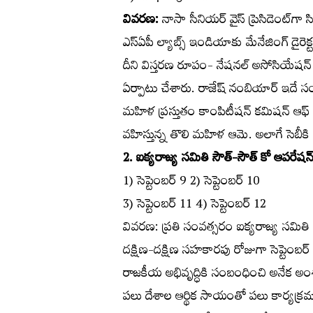
వివరణ:
నాసా సీనియర్‌ వైస్‌ ప్రెసిడెంట్
ఎస్‌ఏపీ ల్యాబ్స్‌ ఇండియాకు మేనేజింగ్‌ డైరెక
దీని విస్తరణ రూపం- నేషనల్‌ అసోసియేషన్‌ ఆఫ్
ఏర్పాటు చేశారు. రాజేష్‌ నంబియార్‌ ఇదే సంస
మహిళ ప్రస్తుతం కాంపిటీషన్‌ కమిషన్‌ ఆఫ్‌
వహిస్తున్న తొలి మహిళ ఆమె. అలాగే సెబీకి త
2. ఐక్యరాజ్య సమితి సౌత్‌-సౌత్‌ కో ఆపరేషన్‌
1) సెప్టెంబర్‌ 9 2) సెప్టెంబర్‌ 10
3) సెప్టెంబర్‌ 11 4) సెప్టెంబర్‌ 12
వివరణ: ప్రతి సంవత్సరం ఐక్యరాజ్య సమితి
దక్షిణ-దక్షిణ సహకారపు రోజుగా సెప్టెంబర్‌ 
రాజకీయ అభివృద్ధికి సంబంధించి అనేక అం
పలు దేశాల ఆర్థిక సాయంతో పలు కార్యక్రమ