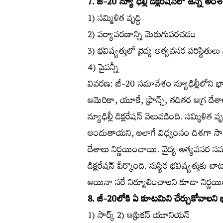
7. జీ-20 న్యూ ఢిల్లీ డిక్లరేషన్‌లో ఉన్న అ
1) సమ్మిళిత వృద్ధి
2) పర్యావరణాన్ని మెరుగుపరచడం
3) భవిష్యత్తులో వైద్య అత్యవసర పరిస్థితు
4) పైవన్నీ
వివరణ: జీ-20 సమావేశం న్యూఢిల్లీలోని భా
అమెరికా, యూకే, ఫ్రాన్స్‌, తదితర అగ్ర ద
న్యూఢిల్లీ డిక్లరేషన్‌ వెలువడింది. సమ్మిళి
అందుతాయని, అలాగే విధ్వంసం దిశగా సాగ
దేశాలు నిర్ణయించాయి. వైద్య అత్యవసర
డిక్లరేషన్‌ పేర్కొంది. సుస్థిర భవిష్యత్
అయినా సరే నిర్మూలించాలని కూడా నిర్ణయ
8. జీ-20లోకి ఏ కూటమిని చేర్చుకోవాలని 
1) సార్క్‌ 2) ఆఫ్రికన్‌ యూనియన్‌