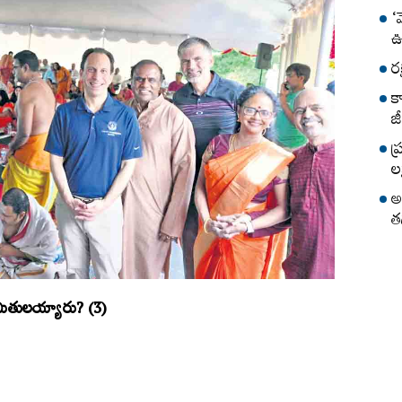
‘
ఊ
ర
క
జీ
ప
లక
అ
త
ియమితులయ్యారు? (3)