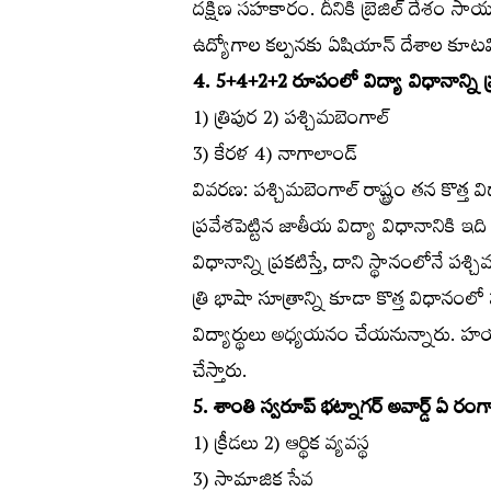
దక్షిణ సహకారం. దీనికి బ్రెజిల్‌ దేశం సాయం
ఉద్యోగాల కల్పనకు ఏషియాన్‌ దేశాల క
4. 5+4+2+2 రూపంలో విద్యా విధానాన్ని ప్ర
1) త్రిపుర 2) పశ్చిమబెంగాల్‌
3) కేరళ 4) నాగాలాండ్‌
వివరణ: పశ్చిమబెంగాల్‌ రాష్ట్రం తన కొత్త వ
ప్రవేశపెట్టిన జాతీయ విద్యా విధానానికి 
విధానాన్ని ప్రకటిస్తే, దాని స్థానంలోనే పశ్చ
త్రి భాషా సూత్రాన్ని కూడా కొత్త విధానంలో 
విద్యార్థులు అధ్యయనం చేయనున్నారు. హయ్య
చేస్తారు.
5. శాంతి స్వరూప్‌ భట్నాగర్‌ అవార్డ్‌ ఏ ర
1) క్రీడలు 2) ఆర్థిక వ్యవస్థ
3) సామాజిక సేవ