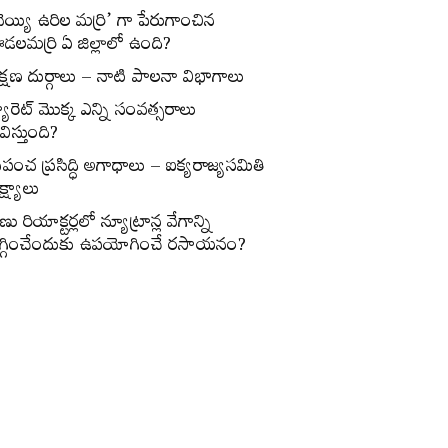
వెయ్యి ఉరిల మర్రి’ గా పేరుగాంచిన
డలమర్రి ఏ జిల్లాలో ఉంది?
క్షణ దుర్గాలు – నాటి పాలనా విభాగాలు
్యారెట్‌ మొక్క ఎన్ని సంవత్సరాలు
విస్తుంది?
్రపంచ ప్రసిద్ధి అగాధాలు – ఐక్యరాజ్యసమితి
్ష్యాలు
ణు రియాక్టర్లలో న్యూట్రాన్ల వేగాన్ని
గ్గించేందుకు ఉపయోగించే రసాయనం?