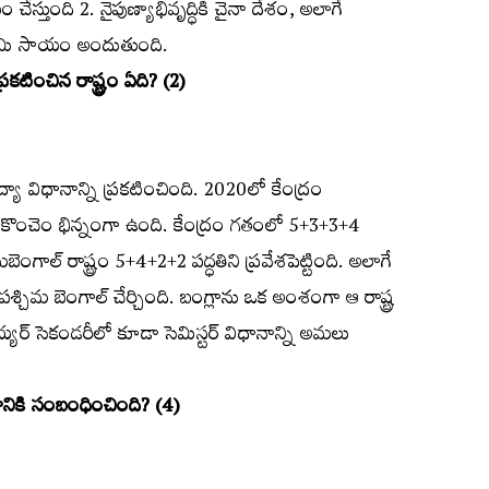
 చేస్తుంది 2. నైపుణ్యాభివృద్ధికి చైనా దేశం, అలాగే
ూటమి సాయం అందుతుంది.
కటించిన రాష్ట్రం ఏది? (2)
ిద్యా విధానాన్ని ప్రకటించింది. 2020లో కేంద్రం
ఇది కొంచెం భిన్నంగా ఉంది. కేంద్రం గతంలో 5+3+3+4
ిమబెంగాల్‌ రాష్ట్రం 5+4+2+2 పద్ధతిని ప్రవేశపెట్టింది. అలాగే
పశ్చిమ బెంగాల్‌ చేర్చింది. బంగ్లాను ఒక అంశంగా ఆ రాష్ట్ర
ర్‌ సెకండరీలో కూడా సెమిస్టర్‌ విధానాన్ని అమలు
ంగానికి సంబంధించింది? (4)