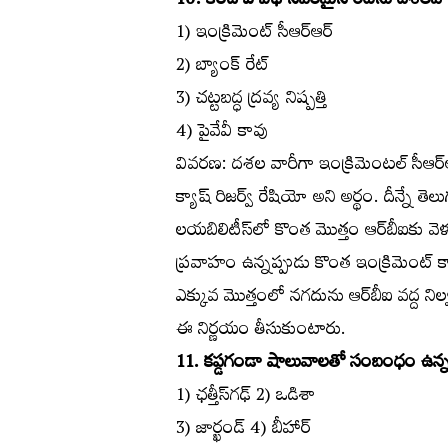
10. కింది ఏ విధానపరమైన రేట్‌ను దశలవారీగ
1) ఇంక్రిమెంట్‌ సీఆర్‌ఆర్‌
2) బ్యాంక్‌ రేట్‌
3) చట్టబద్ధ ద్రవ్య నిష్పత్తి
4) పైవేవీ కావు
వివరణ: దశల వారీగా ఇంక్రిమెంటల్‌ సీఆర్‌ఆర్
క్యాష్‌ రిజర్వ్‌ రేషియో అని అర్థం. దీన్నే త
లయబిలిటీస్‌లో కొంత మొత్తం ఆర్‌బీఐకు వెళ
ప్రవాహం ఉన్నప్పుడు కొంత ఇంక్రిమెంట్‌ క్
ఎక్కువ మొత్తంలో నగదును ఆర్‌బీఐ వద్ద నిల్
ఈ నిర్ణయం తీసుకుంటారు.
11. కప్డగండా షాలువాలతో సంబంధం ఉన్న రా
1) ఛత్తీస్‌గఢ్‌ 2) ఒడిశా
3) జార్ఖండ్‌ 4) బీహార్‌