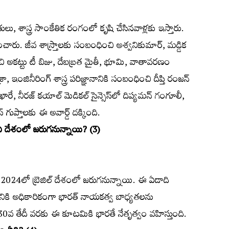
ు, శాస్త్ర సాంకేతిక రంగంలో కృషి చేసినవాళ్లకు ఇస్తారు.
ారు. జీవ శాస్ర్తాలకు సంబంధించి అశ్వనికుమార్‌, మడ్డిక
ంచి అకట్టు టీ బిజు, దేబబ్రత మైతీ, భూమి, వాతావరణం
 ఇంజినీరింగ్‌ శాస్త్ర పరిజ్ఞానానికి సంబంధించి దీప్తి రంజన్‌
ే, నీరజ్‌ కయాల్‌ మెడికల్‌ సైన్సెస్‌లో దిప్యమన్‌ గంగూలీ,
్‌ గుప్తాలకు ఈ అవార్డ్‌ దక్కింది.
 దేశంలో జరుగనున్నాయి? (3)
24లో బ్రెజిల్‌ దేశంలో జరుగనున్నాయి. ఈ ఏడాది
దేశానికి అధికారికంగా భారత్‌ నాయకత్వ బాధ్యతలను
30వ తేదీ వరకు ఈ కూటమికి భారతే నేతృత్వం వహిస్తుంది.