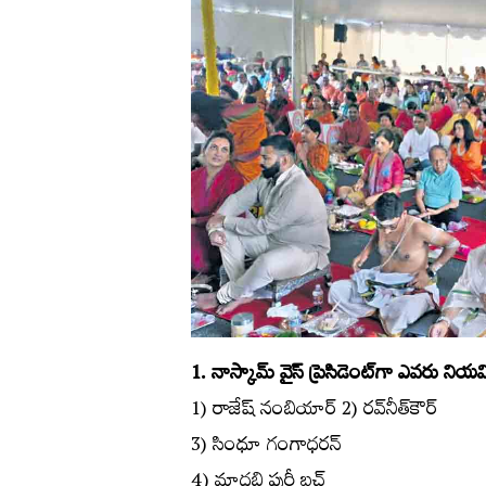
1. నాస్కామ్‌ వైస్‌ ప్రెసిడెంట్‌గా ఎవరు న
1) రాజేష్‌ నంబియార్‌ 2) రవ్‌నీత్‌కౌర్‌
3) సింధూ గంగాధరన్‌
4) మాధబి పురీ బచ్‌