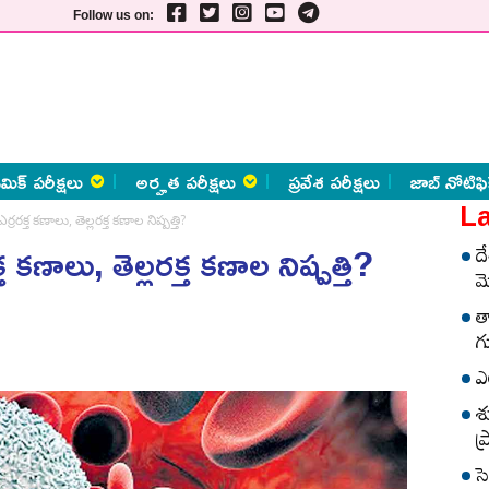
Follow us on:
మిక్ పరీక్షలు
అర్హత పరీక్షలు
ప్రవేశ పరీక్షలు
జాబ్ నోటిఫి
La
రక్త కణాలు, తెల్లరక్త కణాల నిష్పత్తి?
కణాలు, తెల్లరక్త కణాల నిష్పత్తి?
ద
మ
త
గ
ఎ
శ
ప
స