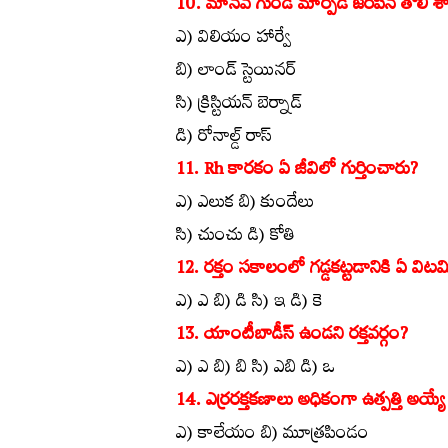
10. మానవ గుండె మార్పిడి జరిపిన తొలి శాస్త్
ఎ) విలియం హార్వే
బి) లాండ్‌ స్టెయినర్‌
సి) క్రిస్టియన్‌ బెర్నాడ్‌
డి) రోనాల్డ్‌ రాస్‌
11. Rh కారకం ఏ జీవిలో గుర్తించారు?
ఎ) ఎలుక బి) కుందేలు
సి) చుంచు డి) కోతి
12. రక్తం సకాలంలో గడ్డకట్టడానికి ఏ విట
ఎ) ఎ బి) డి సి) ఇ డి) కె
13. యాంటీబాడీస్‌ ఉండని రక్తవర్గం?
ఎ) ఎ బి) బి సి) ఎబి డి) ఒ
14. ఎర్రరక్తకణాలు అధికంగా ఉత్పత్తి అయ్
ఎ) కాలేయం బి) మూత్రపిండం