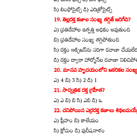
ఎ) ఇసినోఫిల్స్‌ బి) బేసోఫిల్స్‌
సి) లింఫోసైట్స్‌ డి) ఎరిత్రోసైట్స్‌
19. తెల్లరక్త కణాల సంఖ్య తగ్గితే జరిగేది?
ఎ) ప్రతిదేహాల ఉత్పత్తి అధికం అవుతుంది
బి) ప్రతిదేహాల సంఖ్య తగ్గిపోతుంది
సి) రక్తం ఆక్సిజన్‌ను సరిగా రవాణా చేయలే
డి) రక్తం ద్వారా హార్మోన్‌ల రవాణా నిలిచిప
20. మానవ హృదయంలోని జఠరికల సంఖ్
ఎ) 4 బి) 3 సి) 2 డి) 1
21. సార్వత్రిక రక్త గ్రహీత?
ఎ) ఎ బి) బి సి) ఎబి డి) ఒ
22. చనిపోయిన ఎర్రరక్త కణాలు శిథిలమయ్
ఎ) ప్లీహం బి) కాలేయం
సి) క్లోమం డి) పురీషనాళం