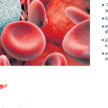
‘
ఊ
ర
క
జీ
ప
లక
అ
త
క్తం?