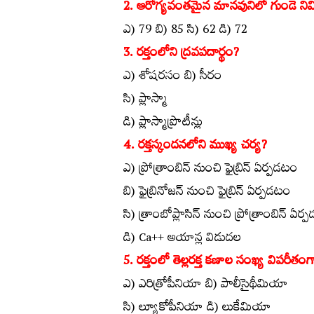
2. ఆరోగ్యవంతమైన మానవునిలో గుండె నిమిషాన
ఎ) 79 బి) 85 సి) 62 డి) 72
3. రక్తంలోని ద్రవపదార్థం?
ఎ) శోషరసం బి) సీరం
సి) ప్లాస్మా
డి) ప్లాస్మాప్రొటీన్లు
4. రక్తస్కందనలోని ముఖ్య చర్య?
ఎ) ప్రోత్రాంబిన్‌ నుంచి ఫైబ్రిన్‌ ఏర్పడటం
బి) ఫైబ్రినోజన్‌ నుంచి ఫైబ్రిన్‌ ఏర్పడటం
సి) త్రాంబోప్లాసిన్‌ నుంచి ప్రోత్రాంబిన్‌ ఏర
డి) Ca++ అయాన్ల విడుదల
5. రక్తంలో తెల్లరక్త కణాల సంఖ్య విపరీతంగ
ఎ) ఎరిత్రోపీనియా బి) పాలీసైథీమియా
సి) ల్యూకోపీనియా డి) లుకేమియా