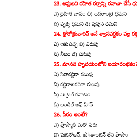
23. ఆమ్లజని రహిత రక్తాన్ని రవాణా చేసే 
ఎ) దైహిక చాపం బి) ఉదరాంత్ర ధమని
సి) వృక్క ధమని డి) పుపుస ధమని
24. క్లోరోక్రువారిన్‌ అనే శ్వాసవర్ణకం వల్
ఎ) ఆకుపచ్చ బి) ఎరుపు
సి) నీలం డి) పసుపు
25. మానవ హృదయంలోని లయారంభకం
ఎ) సిరాకర్ణికా కణుపు
బి) కర్ణికాజఠరికా కణుపు
సి) మిట్రల్‌ కవాటం
డి) బండిల్‌ ఆఫ్‌ హిస్‌
26. సీరం అంటే?
ఎ) ప్లాస్మాకి మరో పేరు
బి) ఫైబ్రినోజన్‌, ప్రోత్రాంబిన్‌ లేని ప్లాస్మా