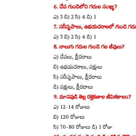
6. చేప గుండెలోని గదుల సంఖ్య?
ఎ) 3 బి) 2 సి) 4 డి) 1
7. సరీసృపాలు, ఉభయచరాలలో గుండె గదు
ఎ) 3 బి) 2 సి) 4 డి) 1
8. నాలుగు గదుల గుండె గల జీవులు?
ఎ) చేపలు, క్షీరదాలు
బి) ఉభయచరాలు, పక్షులు
సి) సరీసృపాలు, క్షీరదాలు
డి) పక్షులు, క్షీరదాలు
9. మానవుడి తెల్ల రక్తకణాల జీవితకాలం?
ఎ) 12-14 రోజులు
బి) 120 రోజులు
సి) 70-80 రోజులు డి) 1 రోజు