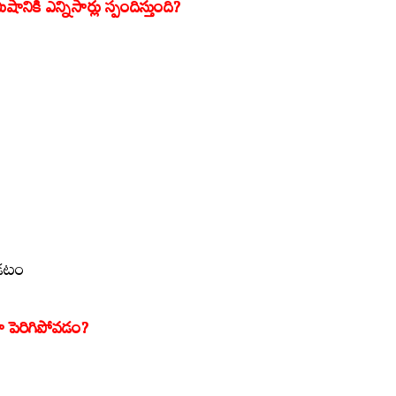
ికి ఎన్నిసార్లు స్పందిస్తుంది?
్పడటం
ా
పెరిగిపోవడం?