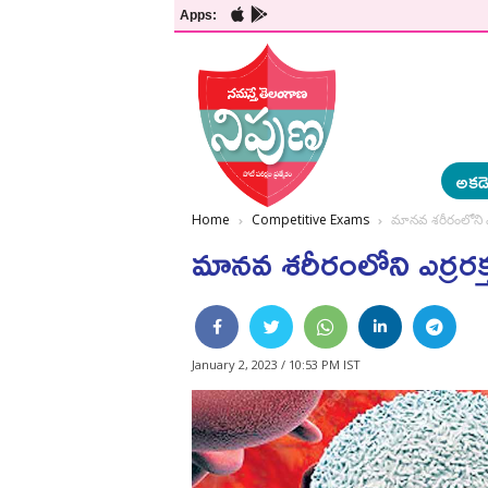
Apps:
అకడె
Home
Competitive Exams
మానవ శరీరంలోని ఎర్ర
మానవ శరీరంలోని ఎర్రరక్త 
January 2, 2023 / 10:53 PM IST