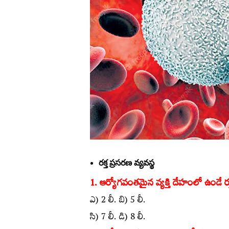
రక్త ప్రసరణ వ్యవస్థ
1. ఆర్యోగవంతమైన వ్యక్తి దేహంలో ఉండే ర
ఎ) 2 లీ. బి) 5 లీ.
సి) 7 లీ. డి) 8 లీ.