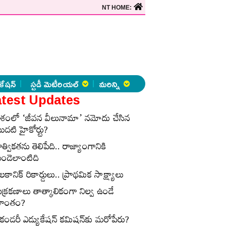
NT HOME:
కేషన్
స్టడీ మెటీరియల్
మరిన్ని
test Updates
ేశంలో ‘జీవన వీలునామా’ నమోదు చేసిన
ొదటి హైకోర్టు?
ాత్వికతను తెలిపేది.. రాజ్యాంగానికి
ుండెలాంటిది
లకానిక్‌ రికార్డులు.. ప్రాథమిక సాక్ష్యాలు
ుక్రకణాలు తాత్కాలికంగా నిల్వ ఉండే
్రాంతం?
ెకండరీ ఎడ్యుకేషన్‌ కమిషన్‌కు మరోపేరు?