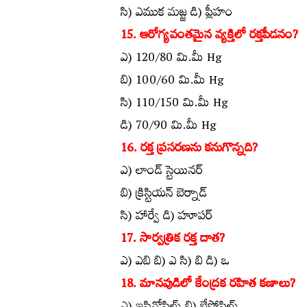
సి) ఎముక మజ్జ డి) ప్లీహం
15. ఆరోగ్యవంతమైన వ్యక్తిలో రక్తపీడనం?
ఎ) 120/80 మి.మీ Hg
బి) 100/60 మి.మీ Hg
సి) 110/150 మి.మీ Hg
డి) 70/90 మి.మీ Hg
16. రక్త ప్రసరణను కనుగొన్నది?
ఎ) లాండ్‌ స్టెయినర్‌
బి) క్రిస్టియన్‌ బెర్నాడ్‌
సి) హార్వే డి) హూపర్‌
17. సార్వత్రిక రక్త దాత?
ఎ) ఎబి బి) ఎ సి) బి డి) ఒ
18. మానవుడిలో కేంద్రక రహిత కణాలు?