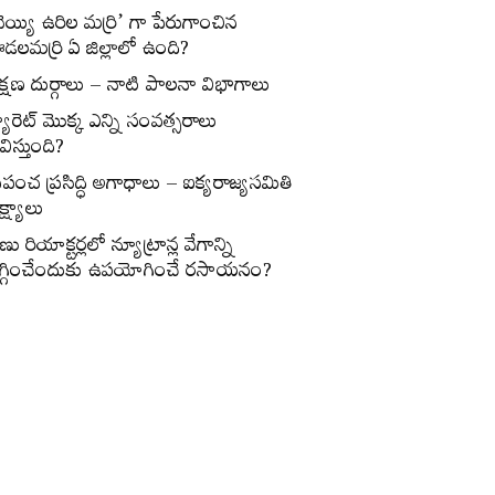
వెయ్యి ఉరిల మర్రి’ గా పేరుగాంచిన
డలమర్రి ఏ జిల్లాలో ఉంది?
క్షణ దుర్గాలు – నాటి పాలనా విభాగాలు
్యారెట్‌ మొక్క ఎన్ని సంవత్సరాలు
విస్తుంది?
్రపంచ ప్రసిద్ధి అగాధాలు – ఐక్యరాజ్యసమితి
్ష్యాలు
ణు రియాక్టర్లలో న్యూట్రాన్ల వేగాన్ని
గ్గించేందుకు ఉపయోగించే రసాయనం?