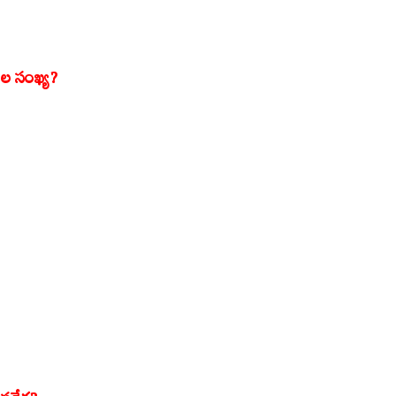
ల సంఖ్య?