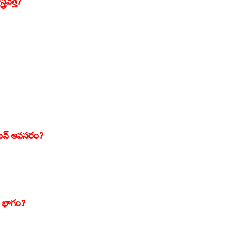
రవేత్త?
మిన్‌ అవసరం?
యే భాగం?