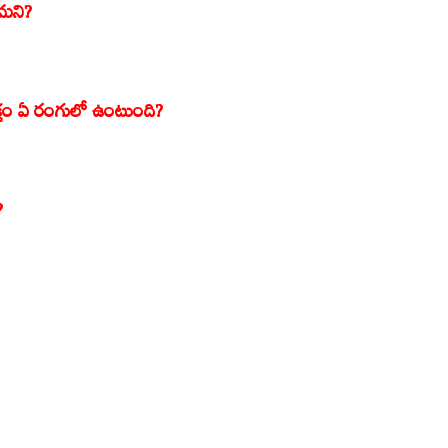
ధమని?
ల రక్తం ఏ రంగులో ఉంటుంది?
?