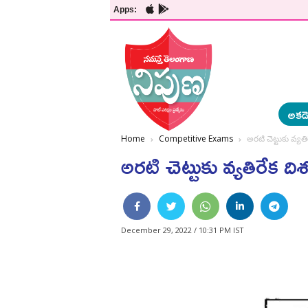
Apps:
అకడె
Home
Competitive Exams
అరటి చెట్టుకు వ్యతి
అరటి చెట్టుకు వ్యతిరేక ది
December 29, 2022 / 10:31 PM IST