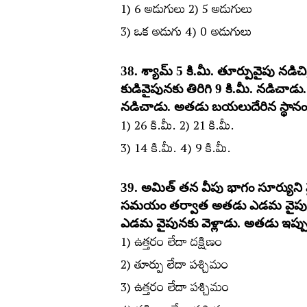
1) 6 అడుగులు 2) 5 అడుగులు
3) ఒక అడుగు 4) 0 అడుగులు
38. శ్యామ్‌ 5 కి.మీ. తూర్పువైపు నడిచ
కుడివైపునకు తిరిగి 9 కి.మీ. నడిచాడు
నడిచాడు. అతడు బయలుదేరిన స్థానం
1) 26 కి.మీ. 2) 21 కి.మీ.
3) 14 కి.మీ. 4) 9 కి.మీ.
39. అమిత్‌ తన వీపు భాగం సూర్యుని 
సమయం తర్వాత అతడు ఎడమ వైపునకు తి
ఎడమ వైపునకు వెళ్లాడు. అతడు ఇప్పుడు
1) ఉత్తరం లేదా దక్షిణం
2) తూర్పు లేదా పశ్చిమం
3) ఉత్తరం లేదా పశ్చిమం