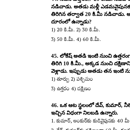
నడిచాడు. అతడు మళ్లీ ఎడమవైపునకు 
తిరిగిన తర్వాత 20 కి.మీ నడిచాడు.
దూరంలో ఉన్నాడు?
1) 20 కి.మీ. 2) 30 కి.మీ.
3) 50 కి.మీ. 4) 60 కి.మీ.
45. లోకేష్‌ అతడి ఇంటి నుంచి ఉత్తరంగ
తిరిగి 10 కి.మీ., అక్కడ నుంచి దక్షిణాని
వెళ్లాడు. ఇప్పుడు అతడు తన ఇంటి ను
1) తూర్పు 2) పశ్చిమం
3) ఉత్తరం 4) దక్షిణం
46. ఒక ఆట స్థలంలో దేవ్‌, కుమార్‌, నీ
ఇచ్చిన విధంగా నిలబడి ఉన్నారు.
1. కుమార్‌, అంకుర్‌కు కుడివైపునకు 40 