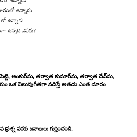
ూరంలో ఉన్నాడు
 దూరంలో ఉన్నాడు
ంలో ఉన్నాడు
యంగా ఉన్నది ఎవరు?
ట్టి, అంకుర్‌ను, తర్వాత కుమార్‌ను, తర్వాత దేవ్‌ను,
యం ఒక నిలువుగీతగా నడిస్తే అతడు ఎంత దూరం
ప్రశ్న వరకు జవాబులు గుర్తించండి.