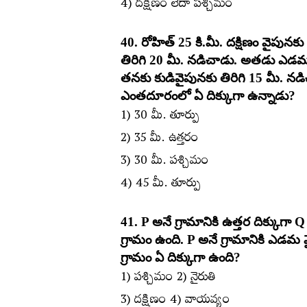
4) దక్షిణం లేదా పశ్చిమం
40. రోహిత్‌ 25 కి.మీ. దక్షిణం వై
తిరిగి 20 మీ. నడిచాడు. అతడు ఎడమవ
తనకు కుడివైపునకు తిరిగి 15 మీ. న
ఎంతదూరంలో ఏ దిక్కుగా ఉన్నాడు?
1) 30 మీ. తూర్పు
2) 35 మీ. ఉత్తరం
3) 30 మీ. పశ్చిమం
4) 45 మీ. తూర్పు
41. P అనే గ్రామానికి ఉత్తర దిక్కుగా 
గ్రామం ఉంది. P అనే గ్రామానికి ఎడమ వ
గ్రామం ఏ దిక్కుగా ఉంది?
1) పశ్చిమం 2) నైరుతి
3) దక్షిణం 4) వాయవ్యం