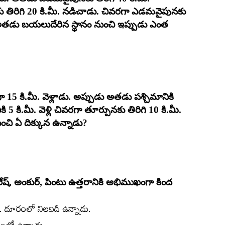
తిరిగి 20 కి.మీ. నడిచాడు. చివరగా ఎడమవైపునకు
 అతడు బయలుదేరిన స్థానం నుంచి ఇప్పుడు ఎంత
ా 15 కి.మీ. వెళ్లాడు. అప్పుడు అతడు పశ్చిమానికి
కి 5 కి.మీ. వెళ్లి చివరగా తూర్పునకు తిరిగి 10 కి.మీ.
ంచి ఏ దిక్కున ఉన్నాడు?
లేష్‌, అంకుర్‌, పింటు ఉత్తరానికి అభిముఖంగా కింద
మీ. దూరంలో నిలబడి ఉన్నాడు.