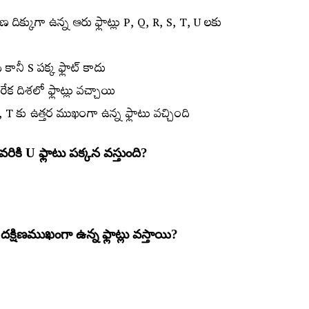
షిణ దిక్కుగా ఉన్న ఆరు ఫ్లాట్లు P, Q, R, S, T, U లకు
 కానీ S పక్క ఫ్లాట్‌ కాదు
ేక దిశలో ఫ్లాట్లు వచ్చాయి
, T కు ఉత్తర ముఖంగా ఉన్న ఫ్లాటు వచ్చింది
వరికి U ఫ్లాటు పక్కన వస్తుంది?
 దక్షిణముఖంగా ఉన్న ఫ్లాట్లు వస్తాయి?