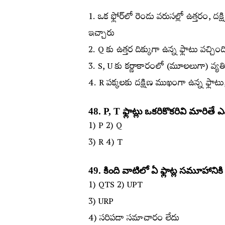
1. ఒక ఫ్లోర్‌లో రెండు వరుసల్లో ఉత్తరం, దక్
ఇచ్చారు
2. Q కు ఉత్తర దిక్కుగా ఉన్న ఫ్లాటు వచ్చింది
3. S, U కు కర్ణాకారంలో (మూలలుగా) వ్యతిర
4. R పక్కలకు దక్షిణ ముఖంగా ఉన్న ఫ్లాటు
48. P, T ఫ్లాట్లు ఒకరికొకరివి మారితే ఎ
1) P 2) Q
3) R 4) T
49. కింది వాటిలో ఏ ఫ్లాట్ల సమూహానికి
1) QTS 2) UPT
3) URP
4) సరిపడా సమాచారం లేదు