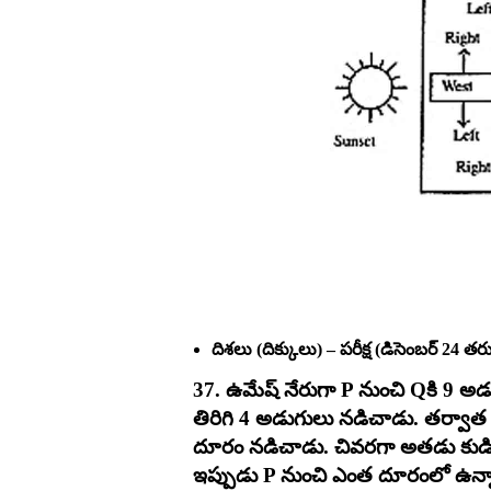
దిశలు (దిక్కులు) – పరీక్ష (డిసెంబర్‌ 24 
37. ఉమేష్‌ నేరుగా P నుంచి Qకి 9 అ
తిరిగి 4 అడుగులు నడిచాడు. తర్వాత
దూరం నడిచాడు. చివరగా అతడు కుడి
ఇప్పుడు P నుంచి ఎంత దూరంలో ఉన్