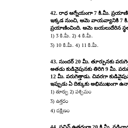
42. రాధ ఆగ్నేయంగా 7 కి.మీ. ప్రయాణ
ఇక్కడ నుంచి, ఆమె వాయవ్యానికి 7 కి.
ప్రయాణించింది. ఆమె బయలుదేరిన స్
1) 3 కి.మీ. 2) 4 కి.మీ.
3) 10 కి.మీ. 4) 11 కి.మీ.
43. సుందర్‌ 20 మీ. తూర్పునకు పరుగెత్
అతడు కుడివైపునకు తిరిగి 9 మీ. పరు
12 మీ. పరుగెత్తాడు. చివరగా కుడివైపు
ఇప్పుడు ఏ దిక్కుకు అభిముఖంగా ఉన్
1) తూర్పు 2) పశ్చిమం
3) ఉత్తరం
4) దక్షిణం
44. సచిన్‌ ఉత్తరంగా 20 కి.మీ. నడి