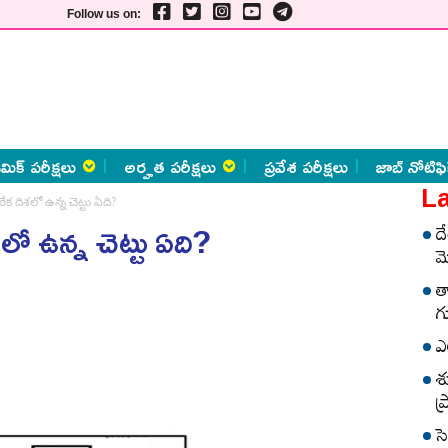
Follow us on:
మిక్ పరీక్షలు
అర్హత పరీక్షలు
ప్రవేశ పరీక్షలు
జాబ్ నోటిఫి
La
రేక దిశలో ఉన్న చెట్టు ఏది?
శలో ఉన్న చెట్టు ఏది?
ద
మ
త
గ
ఎ
శ
ప
స