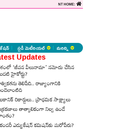
NT HOME:
కేషన్
స్టడీ మెటీరియల్
మరిన్ని
test Updates
ేశంలో ‘జీవన వీలునామా’ నమోదు చేసిన
ొదటి హైకోర్టు?
ాత్వికతను తెలిపేది.. రాజ్యాంగానికి
ుండెలాంటిది
లకానిక్‌ రికార్డులు.. ప్రాథమిక సాక్ష్యాలు
ుక్రకణాలు తాత్కాలికంగా నిల్వ ఉండే
్రాంతం?
ెకండరీ ఎడ్యుకేషన్‌ కమిషన్‌కు మరోపేరు?