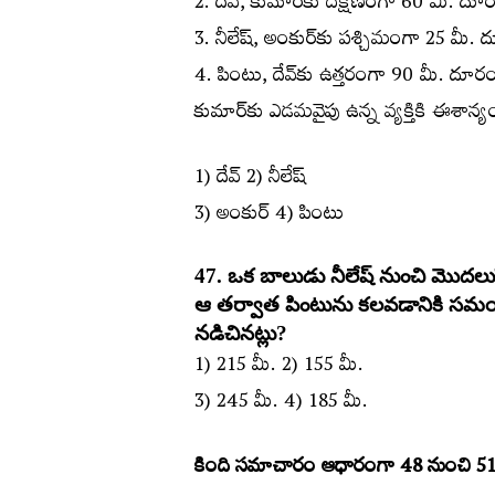
2. దేవ్‌, కుమార్‌కు దక్షిణంగా 60 మీ. ద
3. నీలేష్‌, అంకుర్‌కు పశ్చిమంగా 25 మీ.
4. పింటు, దేవ్‌కు ఉత్తరంగా 90 మీ. దూర
కుమార్‌కు ఎడమవైపు ఉన్న వ్యక్తికి ఈశాన్
1) దేవ్‌ 2) నీలేష్‌
3) అంకుర్‌ 4) పింటు
47. ఒక బాలుడు నీలేష్‌ నుంచి మొదలుపె
ఆ తర్వాత పింటును కలవడానికి సమ
నడిచినట్లు?
1) 215 మీ. 2) 155 మీ.
3) 245 మీ. 4) 185 మీ.
కింది సమాచారం ఆధారంగా 48 నుంచి 51వ 