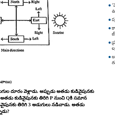
‘
ఊ
ర
క
జీ
ప
లక
అ
త
తరువాయి)
డుగుల దూరం వెళ్లాడు. అప్పుడు అతడు కుడివైపునకు
 అతడు కుడివైపునకు తిరిగి P నుంచి Qకి సమాన
వైపునకు తిరిగి 3 అడుగులు నడిచాడు. అతడు
నాడు?