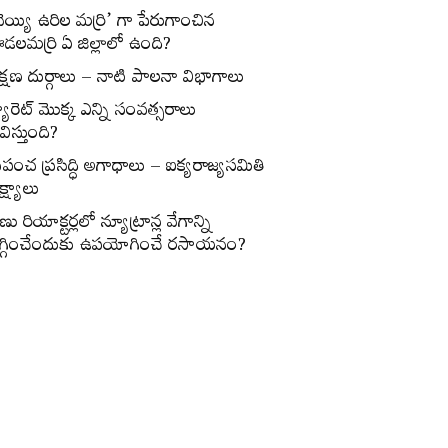
వెయ్యి ఉరిల మర్రి’ గా పేరుగాంచిన
డలమర్రి ఏ జిల్లాలో ఉంది?
క్షణ దుర్గాలు – నాటి పాలనా విభాగాలు
్యారెట్‌ మొక్క ఎన్ని సంవత్సరాలు
విస్తుంది?
్రపంచ ప్రసిద్ధి అగాధాలు – ఐక్యరాజ్యసమితి
్ష్యాలు
ణు రియాక్టర్లలో న్యూట్రాన్ల వేగాన్ని
గ్గించేందుకు ఉపయోగించే రసాయనం?