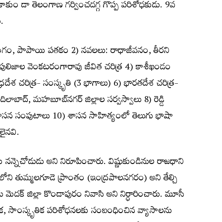
కుం డా తెలంగాణ గర్వించదగ్గ గొప్ప పరిశోధకుడు. 9వ
.
ంగం, పాపాయి పతకం 2) నవలలు: రాధాజీవనం, తీరని
) పులిజాల వెంకటరంగారావు జీవిత చరిత్ర 4) కాశీఖండం
ధ్రదేశ చరిత్ర- సంస్కృతి (3 భాగాలు) 6) భారతదేశ చరిత్ర-
లాబాద్, మహబూబ్‌నగర్ జిల్లాల సర్వస్వాలు 8) రెడ్డి
12 శాసన సంపుటాలు 10) శాసన సాహిత్యంలో తెలుగు భాషా
లైనవి.
నన్నెచోడుడు అని నిరూపించారు. విష్ణుకుండినుల రాజధాని
ాలోని తుమ్మలగూడె ప్రాంతం (ఇంద్రపాలనగరం) అని తేల్చి
 మెదక్ జిల్లా కొండాపురం నివాసి అని నిర్ధారించారు. మూసీ
ారిత్రక, సాంస్కృతిక పరిశోధనలకు సంబంధించిన వ్యాసాలను