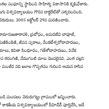
తల సంఘాన్ని స్థాపించి సాహిత్య వికాసానికి కృషిచేశారు.
ు విశ్వవిద్యాలయం గౌరవ డాక్టరేట్‌తో సత్కరించింది.
న బిరుదులు. 2005 అక్టోబర్ 29న మరణించారు.
ీరామానుజతారావళి, ప్రబోధం, అమరజీవి బాపూజీ,
మణికింకిణి, జీవన స్వరాలు, వేంకటేశ్వరోదాహరణం,
గేయాలు, కవితా సింధూరం, గణేశోదాహరణం, వివేక
భావ తరంగిణి, వేముగంటి మాట మొదలైనవి. ఎంత చల్లని
 మంజీర నది జలాల గొప్పతనం గురించి ఆయన రాసిన
పదండి మండలం వెదురుగట్టు గ్రామంలో జన్మించారు.
ో కాకతీయ విశ్వవిద్యాలయంలో పీహెచ్‌డీ పూర్తిచేసి, అదే