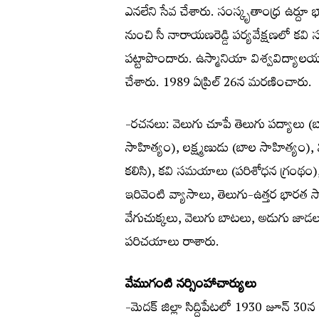
ఎనలేని సేవ చేశారు. సంస్కృతాంధ్ర ఉర్దూ 
నుంచి సీ నారాయణరెడ్డి పర్యవేక్షణలో కవ
పట్టాపొందారు. ఉస్మానియా విశ్వవిద్యాల
చేశారు. 1989 ఏప్రిల్ 26న మరణించారు.
-రచనలు: వెలుగు చూపే తెలుగు పద్యాలు (
సాహిత్యం), లక్ష్మణుడు (బాల సాహిత్యం)
కలిసి), కవి సమయాలు (పరిశోధన గ్రంథ
ఇరివెంటి వ్యాసాలు, తెలుగు-ఉత్తర భార
వేగుచుక్కలు, వెలుగు బాటలు, అడుగు జాడల
పరిచయాలు రాశారు.
వేముగంటి నర్సింహాచార్యులు
-మెదక్ జిల్లా సిద్దిపేటలో 1930 జూన్ 30న