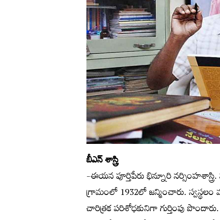
బీఎన్ శాస్త్రి
-ఈయన పూర్తిపేరు భిన్నూరి నర్సింహశాస్త
గ్రామంలో 1932లో జన్మించారు. స్వస్థలం వ
చారిత్రక పరిశోధకునిగా గుర్తింపు పొందారు.