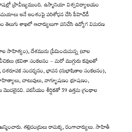
భాషల్లో ప్రావీణ్యముంది. ఉస్మానియా విశ్వవిద్యాలయం
ి సమయాలు అనే అంశంపై పరిశోధన చేసి పీహెచ్‌డీ
యం తెలుగు శాఖలో ఆచార్యులుగా పనిచేసి ఉద్యోగ విమరణ
బాల సాహిత్యం), దేశమును ప్రేమించుమన్న (బాల
, వీచికలు (కవితా సంకలనం – మరో ముగ్గురు కవులతో
ం), దశరూపక సందర్శనం, భావన (సుభాషితాల సంకలనం),
త సాహిత్యాలు, చాటువులు, వాగ్భూషణం భూషణం,
ు మొదలైనవి. పఠనీయం శీర్షికతో 39 ఉత్తమ గ్రంథాల
 జన్మించారు. తల్లిదండ్రులు రామక్క, రంగాచార్యులు. సాహితీ