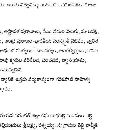
రు. తెలుగు విశ్వవిద్యాలయానికి ఉపకులపతిగా కూడా
అష్టాదశ పురాణాలు, వేయి నదుల వెలుగు, మాలపల్లి,
నం, ఆంధ్ర పురాణం-భారతీయ సంస్కృతీ వైభవం, జ్వలిత
 ఆధునిక కవిత్వంలో దాంపత్యం, అంతర్వీక్షణం, కొరవి
బారావు కృతుల పరిశీలన, పంచవటి, వ్యాస భూమి,
) మొదలైనవి.
వ్యానికి ఉత్తమ పద్యకావ్యంగా గరికపాటి సాహిత్య
్కారం.
ు. ఈయన వరంగల్ జిల్లా రఘునాథపల్లి మండలం వెల్ది
డ్రులు శ్రీలక్ష్మి, రత్నయ్య. స్వగ్రామం వెల్ది వాల్మీకి