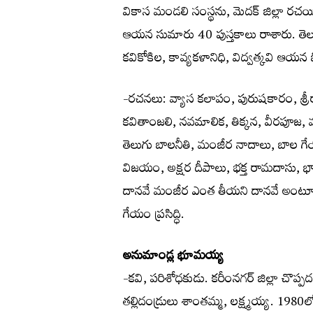
వికాస మండలి సంస్థను, మెదక్ జిల్లా రచయి
ఆయన సుమారు 40 పుస్తకాలు రాశారు. తెలుగ
కవికోకిల, కావ్యకళానిధి, విద్వత్కవి ఆయ
-రచనలు: వ్యాస కలాపం, పురుషకారం, శ్ర
కవితాంజలి, నవమాలిక, తిక్కన, వీరపూజ, 
తెలుగు బాలనీతి, మంజీర నాదాలు, బాల 
విజయం, అక్షర దీపాలు, భక్త రామదాసు, 
దానవే మంజీర ఎంత తీయని దానవే అంటూ
గేయం ప్రసిద్ధి.
అనుమాండ్ల భూమయ్య
-కవి, పరిశోధకుడు. కరీంనగర్ జిల్లా చొప్
తల్లిదండ్రులు శాంతమ్మ, లక్ష్మయ్య. 1980ల