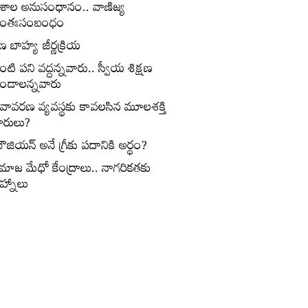
ేశాల అనుసంధానం.. వాణిజ్య
ంతఃసంబంధం
ణ బాహ్య జీర్ణక్రియ
ంటి పని వద్దన్నవారు.. స్వీయ శిక్షణ
ండాలన్నవారు
ీవావరణ వ్యవస్థకు కావలసిన మూలశక్తి
ారులు?
ౌజియన్‌ అనే గ్రీకు పదానికి అర్థం?
మాజ మేధో కేంద్రాలు.. నాగరికతకు
ిహ్నాలు