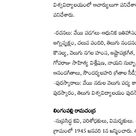
విశ్వవిద్యాలయంలో ఆచార్యులుగా పనిచేశా
పనిచేశారు.
-రచనలు: వేయి పడగలు-ఆధునిక ఇతిహాసం, 
అగ్నివృక్షం, చలువ పందిరి, తెలుగు నంద
కౌసల్య, వెలుగు నగల హంస, అష్టావక్రగీత,
గోపరాజు సాహిత్య విశ్లేషణ, నాయని సుబ్
ఆనందగీతాలు, సౌందర్యలహరి (గీతాల సీడీ
-పురస్కారాలు: వేయి నదుల వెలుగు పద్య కా
పురస్కారం, తెలుగు విశ్వవిద్యాలయం పురస
లింగంపల్లి రామచంద్ర
-సుప్రసిద్ధ కవి, పరిశోధకులు, విమర్శకుల
గ్రామంలో 1945 జనవరి 1న జన్మించారు. తల్లిదం