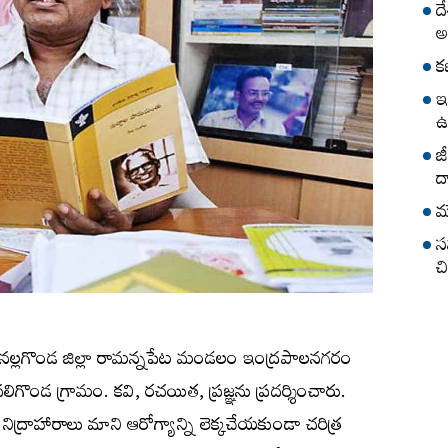
ద
అ
క
ఇ
ఉ
జ
ద
మ
స
చ
్రి. నల్లగొండ జిల్లా రామన్నపేట మండలం ఇంద్రపాలనగరం
లిగొండ గ్రామం. కవి, రచయిత, ప్రజ్ఞను ప్రదర్శించారు.
 నిద్రాహారాలు మాని ఆరోగ్యాన్ని లెక్కచేయకుండా చరిత్ర