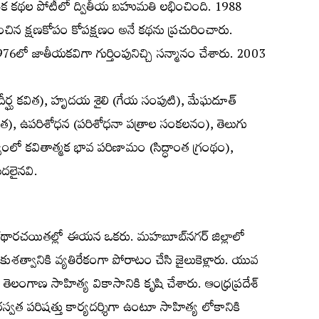
రిక కథల పోటీలో ద్వితీయ బహుమతి లభించింది. 1988
చిన క్షణకోపం కోపక్షణం అనే కథను ప్రచురించారు.
1976లో జాతీయకవిగా గుర్తింపునిచ్చి సన్మానం చేశారు. 2003
 (దీర్ఘ కవిత), హృదయ శైలి (గేయ సంపుటి), మేఘదూత్
కవిత), ఉపరిశోధన (పరిశోధనా పత్రాల సంకలనం), తెలుగు
్వంలో కవితాత్మక భావ పరిణామం (సిద్ధాంత గ్రంథం),
దలైనవి.
ం కథారచయితల్లో ఈయన ఒకరు. మహబూబ్‌నగర్ జిల్లాలో
శత్వానికి వ్యతిరేకంగా పోరాటం చేసి జైలుకెళ్లారు. యువ
 తెలంగాణ సాహిత్య వికాసానికి కృషి చేశారు. ఆంధ్రప్రదేశ్
స్వత పరిషత్తు కార్యదర్శిగా ఉంటూ సాహిత్య లోకానికి