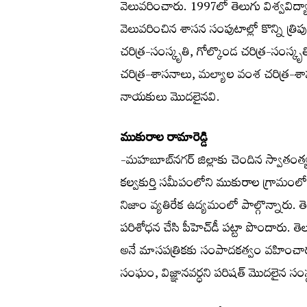
వెలువరించారు. 1997లో తెలుగు విశ్వవిద్య
వెలువరించిన శాసన సంపుటాల్లో కొన్ని త
చరిత్ర-సంస్కృతి, గోల్కొండ చరిత్ర-సంస్కృ
చరిత్ర-శాసనాలు, మల్యాల వంశ చరిత్ర-శ
నాయకులు మొదలైనవి.
ముకురాల రామారెడ్డి
-మహబూబ్‌నగర్ జిల్లాకు చెందిన స్వాతం
కల్వకుర్తి సమీపంలోని ముకురాల గ్రామం
నిజాం వ్యతిరేక ఉద్యమంలో పాల్గొన్నారు. 
పరిశోధన చేసి పీహెచ్‌డీ పట్టా పొందారు
అనే మాసపత్రికకు సంపాదకత్వం వహించార
సంఘం, విజ్ఞానవర్ధని పరిషత్ మొదలైన సంస్థ