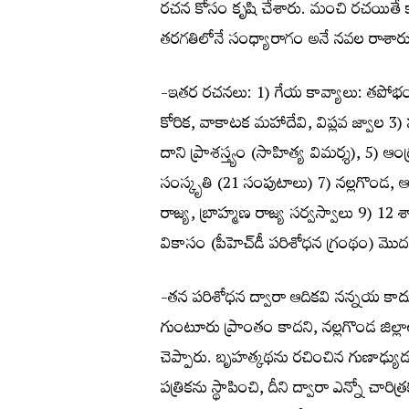
రచన కోసం కృషి చేశారు. మంచి రచయితే కా
తరగతిలోనే సంధ్యారాగం అనే నవల రాశారు
-ఇతర రచనలు: 1) గేయ కావ్యాలు: తపోభ
కోరిక, వాకాటక మహాదేవి, విప్లవ జ్వాల 3
దాని ప్రాశస్త్యం (సాహిత్య విమర్శ), 5) ఆం
సంస్కృతి (21 సంపుటాలు) 7) నల్లగొండ, ఆది
రాజ్య, బ్రాహ్మణ రాజ్య సర్వస్వాలు 9) 
వికాసం (పీహెచ్‌డీ పరిశోధన గ్రంథం) మొద
-తన పరిశోధన ద్వారా ఆదికవి నన్నయ కాదు 
గుంటూరు ప్రాంతం కాదని, నల్లగొండ జిల్ల
చెప్పారు. బృహత్కథను రచించిన గుణాఢ్యుడు
పత్రికను స్థాపించి, దీని ద్వారా ఎన్నో చ