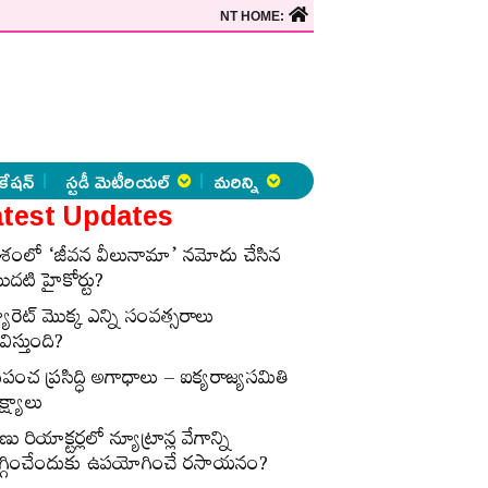
NT HOME:
కేషన్
స్టడీ మెటీరియల్
మరిన్ని
test Updates
ేశంలో ‘జీవన వీలునామా’ నమోదు చేసిన
ొదటి హైకోర్టు?
్యారెట్‌ మొక్క ఎన్ని సంవత్సరాలు
విస్తుంది?
్రపంచ ప్రసిద్ధి అగాధాలు – ఐక్యరాజ్యసమితి
్ష్యాలు
ణు రియాక్టర్లలో న్యూట్రాన్ల వేగాన్ని
గ్గించేందుకు ఉపయోగించే రసాయనం?