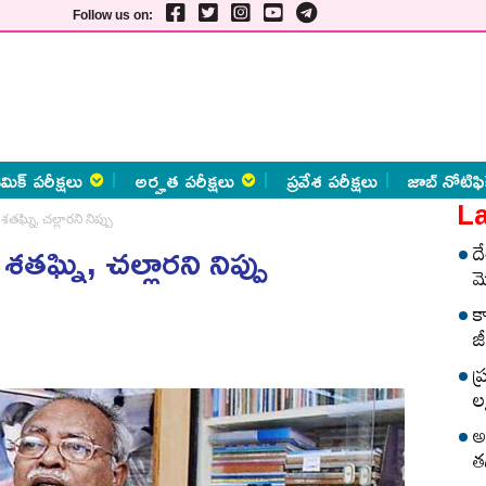
Follow us on:
మిక్ పరీక్షలు
అర్హత పరీక్షలు
ప్రవేశ పరీక్షలు
జాబ్ నోటిఫి
La
శతఘ్ని, చల్లారని నిప్పు
శతఘ్ని, చల్లారని నిప్పు
ద
మ
క
జీ
ప
లక
అ
త