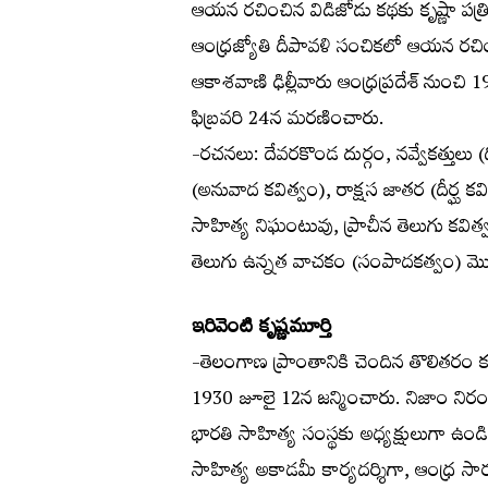
ఆయన రచించిన విడిజోడు కథకు కృష్ణా పత్
ఆంధ్రజ్యోతి దీపావళి సంచికలో ఆయన రచిం
ఆకాశవాణి ఢిల్లీవారు ఆంధ్రప్రదేశ్ నుంచి 
ఫిబ్రవరి 24న మరణించారు.
-రచనలు: దేవరకొండ దుర్గం, నవ్వేకత్తులు
(అనువాద కవిత్వం), రాక్షస జాతర (దీర్ఘ 
సాహిత్య నిఘంటువు, ప్రాచీన తెలుగు కవిత
తెలుగు ఉన్నత వాచకం (సంపాదకత్వం) మొ
ఇరివెంటి కృష్ణమూర్తి
-తెలంగాణ ప్రాంతానికి చెందిన తొలితర
1930 జూలై 12న జన్మించారు. నిజాం నిరంకు
భారతి సాహిత్య సంస్థకు అధ్యక్షులుగా ఉండి
సాహిత్య అకాడమీ కార్యదర్శిగా, ఆంధ్ర సార