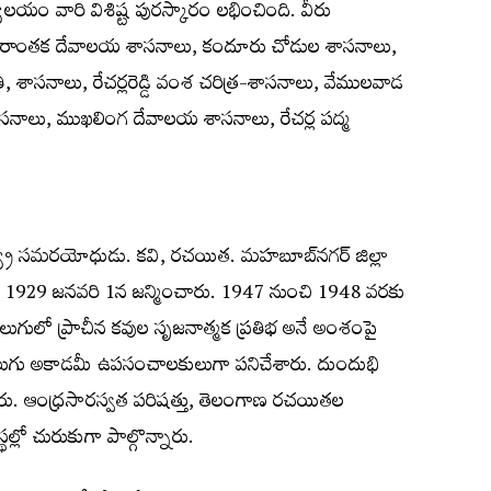
ాలయం వారి విశిష్ట పురస్కారం లభించింది. వీరు
్రిపురాంతక దేవాలయ శాసనాలు, కందూరు చోడుల శాసనాలు,
తి, శాసనాలు, రేచర్లరెడ్డి వంశ చరిత్ర-శాసనాలు, వేములవాడ
ాసనాలు, ముఖలింగ దేవాలయ శాసనాలు, రేచర్ల పద్మ
త్య్ర సమరయోధుడు. కవి, రచయిత. మహబూబ్‌నగర్ జిల్లా
లో 1929 జనవరి 1న జన్మించారు. 1947 నుంచి 1948 వరకు
తెలుగులో ప్రాచీన కవుల సృజనాత్మక ప్రతిభ అనే అంశంపై
. తెలుగు అకాడమీ ఉపసంచాలకులుగా పనిచేశారు. దుందుభి
ు. ఆంధ్రసారస్వత పరిషత్తు, తెలంగాణ రచయితల
ల్లో చురుకుగా పాల్గొన్నారు.