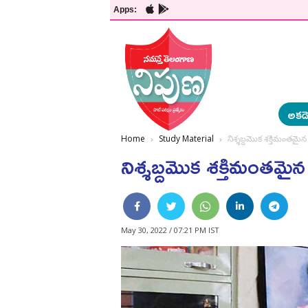
Apps:
అకడె
Home
Study Material
నిశ్శబ్దమొక శక్తిమంతమైన 
నిశ్శబ్దమొక శక్తిమంతమైన 
May 30, 2022 / 07:21 PM IST