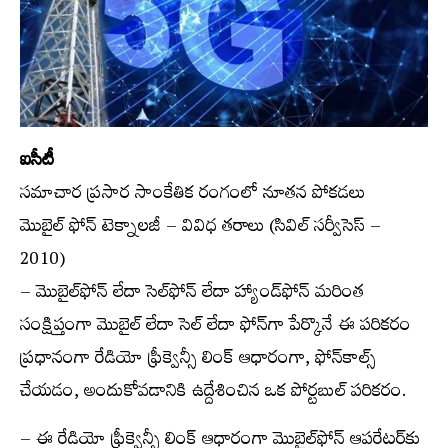
ఐసీటీ
సమాచార ప్రసార సాంకేతిక రంగంలో నూతన పోకడలు
మొబైల్ ఫోన్ టెక్నాలజీ – వివిధ తరాలు (సివిల్ సర్వీసెస్ –
2010)
– మొబైల్‌ఫోన్ లేదా సెల్‌ఫోన్ లేదా హ్యాండ్‌ఫోన్ మరింత
సంక్షిప్తంగా మొబైల్ లేదా సెల్ లేదా ఫోన్‌గా పేర్కొనే ఈ పరికరం
ప్రధానంగా రేడియో ఫ్రీక్వెన్సీ లింక్ ఆధారంగా, ఫోన్‌కాల్స్
చేయడం, అందుకోవడానికి ఉద్దేశించిన ఒక పోర్టబుల్ పరికరం.
– ఈ రేడియో ఫ్రీక్వెన్సీ లింక్ ఆధారంగా మొబైల్‌ఫోన్ ఆపరేటర్‌కు