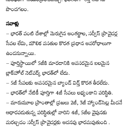
సులభంగా నియంత్రించవచ్చు. ఫలితంగా శక్తి ఆదాను
పొందగలం.
సవాళ్లు
– భారత్ వంటి దేశాల్లో మెరుగైన అంతర్జాల, సర్వీస్ ప్రొవైడర్ల
సేవల లేమి, మౌలిక వసతుల కొరత ప్రధాన అవరోధాలుగా
ఉండనున్నాయి.
– పూర్తిస్థాయిలో 5జీకి మారడానికి అవసరమైన బలమైన
బ్లాక్‌హోల్ నెట్‌వర్క్ భారత్‌లో లేదు.
– 5జీ సేవలకు అవసరమైన బ్యాండ్ విడ్త్ కొరత తీరలేదు.
– భారత్‌లో నేటికీ పూర్తిగా 4జీ సేవలు లభ్యంకాని పరిస్థితి.
– మారుమూల ప్రాంతాల్లో ప్రజలు 2జీ, 3జీ హ్యాండ్‌సెట్ల మీదనే
ఆధారపడుతున్న పరిస్థితుల్లో వారిని 4జీ, 5జీల వైపునకు
మరల్చడం సర్వీస్ ప్రొవైడర్లకు అదనపు భారమవుతుంది .