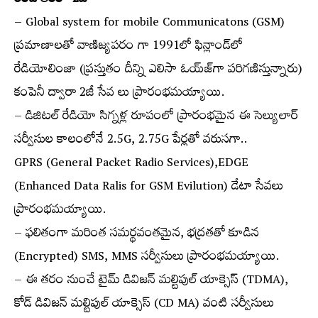
రెండోతరం- 2జీ
– Global system for mobile Communicatons (GSM)
ప్రమాణాలతో వాణిజ్యపరం గా 1991లో ఫిన్లాండ్‌లో
రేడియోలింజా (ప్రస్తుతం దీన్ని ఎలిసా ఓయ్‌జ్‌గా పరిగణిస్తున్నారు)
కంపెనీ ద్వారా 2జీ సేవ లు ప్రారంభమయ్యాయి.
– డిజిటల్ రేడియో సిగ్నళ్ల రూపంలో ప్రారంభమైన ఈ సెల్యులార్
సర్వీసుల కాలంలోనే 2.5G, 2.75G పేర్లతో వరుసగా..
GPRS (General Packet Radio Services),EDGE
(Enhanced Data Ralis for GSM Evilution) డేటా సేవలు
ప్రారంభమయ్యాయి.
– ఫలితంగా మరింత సమర్థవంతమైన, భద్రతతో కూడిన
(Encrypted) SMS, MMS సర్వీసులు ప్రారంభమయ్యాయి.
– ఈ తరం నుంచే టైమ్ డివిజన్ మల్టిపుల్ యాక్సెస్ (TDMA),
కోడ్ డివిజన్ మల్టిపుల్ యాక్సెస్ (CD MA) వంటి సర్వీసులు