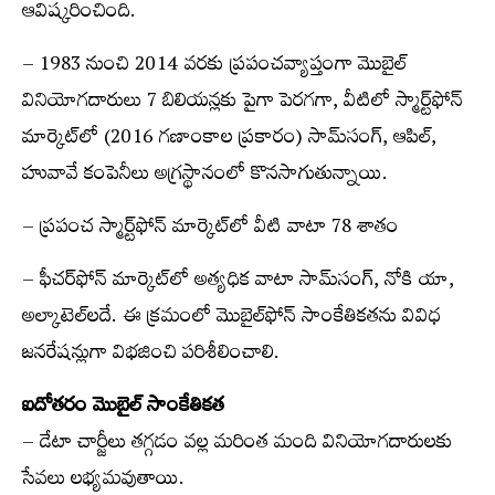
ఆవిష్కరించింది.
– 1983 నుంచి 2014 వరకు ప్రపంచవ్యాప్తంగా మొబైల్
వినియోగదారులు 7 బిలియన్లకు పైగా పెరగగా, వీటిలో స్మార్ట్‌ఫోన్
మార్కెట్‌లో (2016 గణాంకాల ప్రకారం) సామ్‌సంగ్, ఆపిల్,
హువావే కంపెనీలు అగ్రస్థానంలో కొనసాగుతున్నాయి.
– ప్రపంచ స్మార్ట్‌ఫోన్ మార్కెట్‌లో వీటి వాటా 78 శాతం
– ఫీచర్‌ఫోన్ మార్కెట్‌లో అత్యధిక వాటా సామ్‌సంగ్, నోకి యా,
అల్కాటెల్‌లదే. ఈ క్రమంలో మొబైల్‌ఫోన్ సాంకేతికతను వివిధ
జనరేషన్లుగా విభజించి పరిశీలించాలి.
ఐదోతరం మొబైల్ సాంకేతికత
– డేటా చార్జీలు తగ్గడం వల్ల మరింత మంది వినియోగదారులకు
సేవలు లభ్యమవుతాయి.