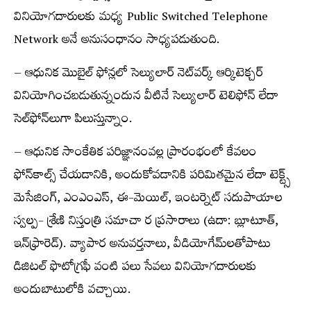
వినియోగదారులకు మధ్య Public Switched Telephone
Network అనే అనుసంధానం సాధ్యపడుతుంది.
– ఆధునిక మొబైల్ ఫోన్లలో సెల్యులార్ నెట్‌వర్క్ ఆర్కిటెక్చర్
వినియోగించబడుతున్నందున వీటినే సెల్యులార్ టెలిఫోన్ లేదా
సెల్‌ఫోన్‌లుగా పిలుస్తున్నాం.
– ఆధునిక సాంకేతిక పరిజ్ఞానంవల్ల ప్రారంభంలో కేవలం
ఫోన్‌కాల్స్ చేయడానికి, అందుకోవడానికి పరిమితమైన లేదా టెక్ట్స్
మెసేజింగ్, ఎంఎంఎస్, ఈ-మెయిల్, ఇంటర్నెట్ సదుపాయాల
స్వల్ప- శ్రేణి నిస్తంత్రి సమాచా ర ప్రసారాలు (ఉదా: బ్లూటూత్,
ఇన్‌ఫ్రారెడ్). వ్యాపార అనువర్తనాలు, వీడియోగేమ్‌లతోపాటు
డిజిటల్ ఫొటోగ్రఫీ వంటి పలు సేవలు వినియోగదారులకు
అందుబాటులోకి వచ్చాయి.