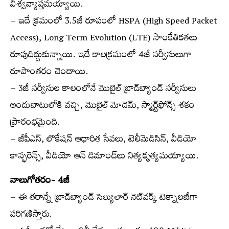
విశ్వవ్యాప్తమయ్యాయి.
– ఇదే క్రమంలో 3.5జీ రూపంలో HSPA (High Speed Packet
Access), Long Term Evolution (LTE) సాంకేతికతలు
రూపుదిద్దుకున్నాయి. ఇదే కాలక్రమంలో 4జీ సర్వీసులుగా
రూపాంతరం చెందాయి.
– 3జీ సర్వీసుల కాలంలోనే మొబైల్ బ్రాడ్‌బ్యాండ్ సర్వీసులు
అందుబాటులోకి వచ్చి, మొబైల్ మోడెమ్, స్మార్ట్‌ఫోన్స్ శకం
ప్రారంభమైంది.
– జీపీఎస్, లొకేషన్ ఆధారిత సేవలు, టెలీమెడిసిన్, వీడియో
కాన్ఫరెన్స్, వీడియో ఆన్ డిమాండ్‌లు నిత్యకృత్యమయ్యాయి.
నాలుగోతరం- 4జీ
– ఈ తరాన్నే బ్రాడ్‌బ్యాండ్ సెల్యులార్ నెట్‌వర్క్ టెక్నాలజీగా
పరిగణిస్తారు.