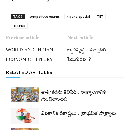
TAGS
competitive exams
nipuna special
TET
TSLPRB
Previous article
Next article
WORLD AND INDIAN
ఆర్థికవృద్ధి + ఉత్పాదక
ECONOMIC HISTORY
పెరుగుదల=?
RELATED ARTICLES
తాత్వికతను తెలిపేది.. రాజ్యాంగానికి
గుండెలాంటిది
ఎలకానిక్‌ రికార్డులు.. ప్రాథమిక సాక్ష్యాలు