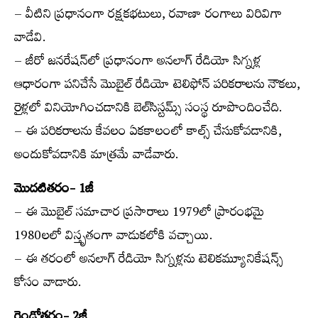
– వీటిని ప్రధానంగా రక్షకభటులు, రవాణా రంగాలు విరివిగా
వాడేవి.
– జీరో జనరేషన్‌లో ప్రధానంగా అనలాగ్ రేడియో సిగ్నళ్ల
ఆధారంగా పనిచేసే మొబైల్ రేడియో టెలిఫోన్ పరికరాలను నౌకలు,
రైళ్లలో వినియోగించడానికి బెల్‌సిస్టమ్స్ సంస్థ రూపొందించేది.
– ఈ పరికరాలను కేవలం ఏకకాలంలో కాల్స్ చేసుకోవడానికి,
అందుకోవడానికి మాత్రమే వాడేవారు.
మొదటితరం- 1జీ
– ఈ మొబైల్ సమాచార ప్రసారాలు 1979లో ప్రారంభమై
1980లలో విస్తృతంగా వాడుకలోకి వచ్చాయి.
– ఈ తరంలో అనలాగ్ రేడియో సిగ్నళ్లను టెలికమ్యూనికేషన్స్
కోసం వాడారు.