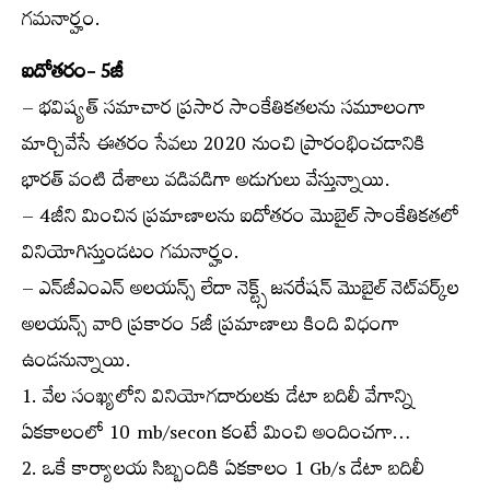
గమనార్హం.
ఐదోతరం- 5జీ
– భవిష్యత్ సమాచార ప్రసార సాంకేతికతలను సమూలంగా
మార్చివేసే ఈతరం సేవలు 2020 నుంచి ప్రారంభించడానికి
భారత్ వంటి దేశాలు వడివడిగా అడుగులు వేస్తున్నాయి.
– 4జీని మించిన ప్రమాణాలను ఐదోతరం మొబైల్ సాంకేతికతలో
వినియోగిస్తుండటం గమనార్హం.
– ఎన్‌జీఎంఎన్ అలయన్స్ లేదా నెక్ట్స్ జనరేషన్ మొబైల్ నెట్‌వర్క్‌ల
అలయన్స్ వారి ప్రకారం 5జీ ప్రమాణాలు కింది విధంగా
ఉండనున్నాయి.
1. వేల సంఖ్యలోని వినియోగదారులకు డేటా బదిలీ వేగాన్ని
ఏకకాలంలో 10 mb/secon కంటే మించి అందించగా…
2. ఒకే కార్యాలయ సిబ్బందికి ఏకకాలం 1 Gb/s డేటా బదిలీ