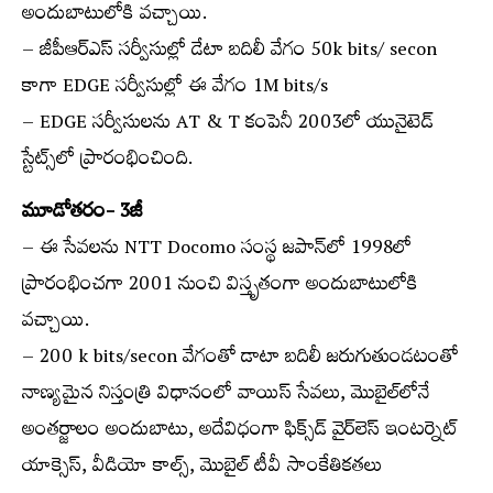
అందుబాటులోకి వచ్చాయి.
– జీపీఆర్‌ఎస్ సర్వీసుల్లో డేటా బదిలీ వేగం 50k bits/ secon
కాగా EDGE సర్వీసుల్లో ఈ వేగం 1M bits/s
– EDGE సర్వీసులను AT & T కంపెనీ 2003లో యునైటెడ్
స్టేట్స్‌లో ప్రారంభించింది.
మూడోతరం- 3జీ
– ఈ సేవలను NTT Docomo సంస్థ జపాన్‌లో 1998లో
ప్రారంభించగా 2001 నుంచి విస్తృతంగా అందుబాటులోకి
వచ్చాయి.
– 200 k bits/secon వేగంతో డాటా బదిలీ జరుగుతుండటంతో
నాణ్యమైన నిస్తంత్రి విధానంలో వాయిస్ సేవలు, మొబైల్‌లోనే
అంతర్జాలం అందుబాటు, అదేవిధంగా ఫిక్స్‌డ్ వైర్‌లెస్ ఇంటర్నెట్
యాక్సెస్, వీడియో కాల్స్, మొబైల్ టీవీ సాంకేతికతలు