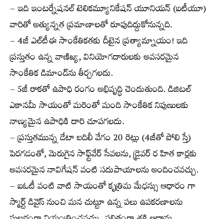
– ఇది ఇంటర్నేషనల్ టెలికమ్యూనికేషన్ యూనియన్ (ఐటీయూ)
వారితో అత్యున్నత ప్రమాణాలతో రూపుదిద్దుకోనున్నది.
– 4జీ ఎల్‌టీఈ సాంకేతికతకు దీటైన ప్రత్యామ్నాయం! ఇది
ప్రస్తుతం ఉన్న వాణిజ్య, వినియోగదారులకు అవసరమైన
సాంకేతిక డిమాండ్‌ను తీర్చగలదు.
– 5జీ రాకతో ఉపాధి రంగం అభివృద్ధి చెందుతుంది. డిజిటల్
ఎకానమీ సాయంతో మరెంతో మంది సాంకేతిక నిపుణులకు
నాణ్యమైన ఉపాధికి దారి చూపగలదు.
– ప్రస్తుతమున్న డేటా బదిలీ వేగం 20 రెట్లు (4జీతో పోలి స్తే)
పెరగడంతో, మెరుగైన సాఫ్ట్‌వేర్ సేవలను, డ్రైవర్ ర హిత కార్లకు
అవసరమైన నావిగేషన్ వంటి సదుపాయాలను అందించవచ్చు.
– ఐఓటీ వంటి వాటి సాయంతో కృత్రిమ మేధస్సు ఆధారం గా
స్మార్ట్ డివైస్ నుంచి మన చుట్టూ ఉన్న పలు ఉపకరణాలను