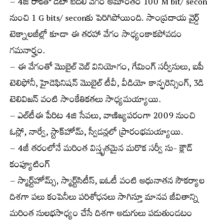
– 4జీ రాకతో డేటా బదిలీ వేగం అమాంతం 100 M bit/ secon
నుంచి 1 G bits/ seconకు పెరిగిపోయింది. సాంప్రదాయ వైర్డ్
టెక్నాలజీల్లో కూడా ఈ తరహా వేగం సాధ్యంకాకపోవడం
గమనార్హం.
– ఈ వేగంతో మొబైల్ వెబ్ వినియోగం, గేమింగ్ సర్వీసులు, ఐపీ
టెలిఫోనీ, హైడెఫినిషన్ మొబైల్ టీవీ, వీడియో కాన్ఫరెన్సింగ్, 3డి
టెలివిజన్ వంటి సాంకేతికతలు సాధ్యమయ్యాయి.
– ఎల్‌టీఈ పేరిట 4జి సేవలు, వాణిజ్యపరంగా 2009 నుంచి
ఓస్లో, నార్వే, స్టాక్‌హోమ్, స్వీడన్లలో ప్రారంభమయ్యాయి.
– 4జీ తరంలోనే మరింత విస్తృతమైన మరొక సర్వీ సు- క్లౌడ్
కంప్యూటింగ్
– స్మార్ట్‌హోమ్స్, స్మార్ట్‌సిటీస్, ఐఓటీ వంటి అధునాతన సౌకర్యాల
దిశగా పలు కంపెనీలు పరిశోధనలు సాగిస్తూ మానవ జీవితాన్ని
మరింత సులభసాధ్యం చేసే దిశగా అడుగులు పడుతుండటం