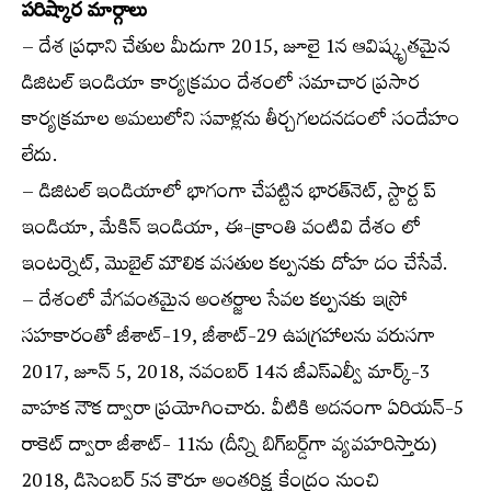
పరిష్కార మార్గాలు
– దేశ ప్రధాని చేతుల మీదుగా 2015, జూలై 1న ఆవిష్కృతమైన
డిజిటల్ ఇండియా కార్యక్రమం దేశంలో సమాచార ప్రసార
కార్యక్రమాల అమలులోని సవాళ్లను తీర్చగలదనడంలో సందేహం
లేదు.
– డిజిటల్ ఇండియాలో భాగంగా చేపట్టిన భారత్‌నెట్, స్టార్ట ప్
ఇండియా, మేకిన్ ఇండియా, ఈ-క్రాంతి వంటివి దేశం లో
ఇంటర్నెట్, మొబైల్ మౌలిక వసతుల కల్పనకు దోహ దం చేసేవే.
– దేశంలో వేగవంతమైన అంతర్జాల సేవల కల్పనకు ఇస్రో
సహకారంతో జీశాట్-19, జీశాట్-29 ఉపగ్రహాలను వరుసగా
2017, జూన్ 5, 2018, నవంబర్ 14న జీఎస్‌ఎల్వీ మార్క్-3
వాహక నౌక ద్వారా ప్రయోగించారు. వీటికి అదనంగా ఏరియన్-5
రాకెట్ ద్వారా జీశాట్- 11ను (దీన్ని బిగ్‌బర్డ్‌గా వ్యవహరిస్తారు)
2018, డిసెంబర్ 5న కౌరూ అంతరిక్ష కేంద్రం నుంచి