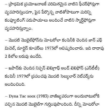
– ప్రాథమిక ప్రయోజనాలకే పరిమితమైన వాటిని ఫీచర్‌ఫోన్లుగా
వ్యవహరిస్తుండగా, పైన పేర్కొన్న వాటితోపాటుగా మరిన్ని
కంప్యూటింగ్ సదుపాయాలు అందించే వాటిని స్మార్ట్‌ఫోన్లుగా
వ్యవహరిస్తున్నాం.
– మొదటి మొబైల్‌ఫోన్‌ను మోటరోలా కంపెనీకి చెందిన జాన్ ఎఫ్
మిచెల్, మార్టిన్ కూపర్‌లు 1973లో ఆవిష్కరించారు. ఇది దాదాపు
2 కిలోల బరువు ఉండేది.
– జపాన్‌కు చెందిన నిప్పన్ టెలిగ్రాఫ్ అండ్ టెలిఫోన్ (ఎన్‌టీటీ)
కంపెనీ 1979లో ప్రపంచపు మొదటి సెల్యులార్ నెట్‌వర్క్‌ను
అందించింది.
– Dyna Tac soox (1983) వాణిజ్యపరంగా అందుబాటులోకి
వచ్చిన మొదటి మొబైల్‌గా గుర్తింపుపొందింది. దీన్ని మోటరోలా