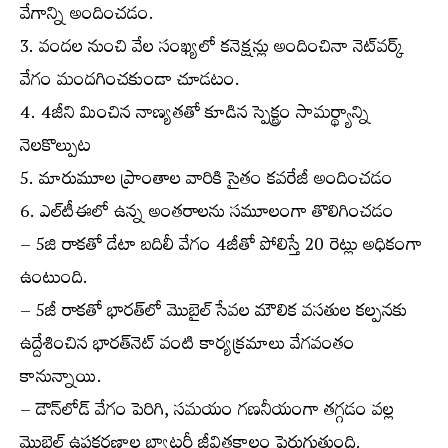
వేగాన్ని అందించడం.
3. వందల నుంచి వేల సంఖ్యలో కనెక్షన్లు అందించినా నెట్‌వర్క్
వేగం మందగించకుండా చూడటం.
4. 4జీని మించిన నాణ్యతతో కూడిన స్పెక్ట్రం సామర్థ్యాన్ని
నెలకొల్పుట
5. మారుమూల ప్రాంతాల వారికి సైతం కవరేజీ అందించడం
6. ఎల్‌టీఈలో ఉన్న అంతరాలను సమూలంగా తొలిగించడం
– 5జి రాకతో డేటా బదిలీ వేగం 4జీతో పోలిస్తే 20 రెట్లు అధికంగా
ఉంటుంది.
– 5జీ రాకతో భారత్‌లో మొబైల్ సేవల మౌలిక వసతుల కల్పనకు
ఉద్దేశించిన భారత్‌నెట్ వంటి కార్యక్రమాలు వేగవంతం
కానున్నాయి.
– డౌన్‌లోడ్ వేగం పెరిగి, సమయం గణనీయంగా తగ్గడం వల్ల
మొబైల్ ఉపకరణాల బ్యాటరీ జీవితకాలం పెరుగుతుంది.