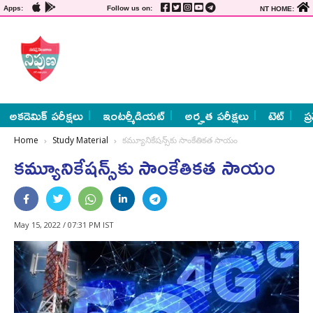
Apps:
Follow us on:
NT HOME:
అకడెమిక్ పరీక్షలు
ఇంటర్మీడియట్
అర్హత పరీక్షలు
టెట్
ప్
Home
Study Material
కమ్యూనికేషన్స్‌కు సాంకేతికత సాయం
కమ్యూనికేషన్స్‌కు సాంకేతికత సాయం
May 15, 2022 / 07:31 PM IST