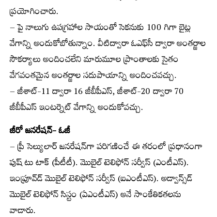
ప్రయోగించారు.
– పై నాలుగు ఉపగ్రహాల సాయంతో సెకనుకు 100 గిగా బైట్ల
వేగాన్ని అందుకోబోతున్నాం. వీటిద్వారా ఓఎఫ్‌సీ ద్వారా అంతర్జాల
సౌకర్యాలు అందించలేని మారుమూల ప్రాంతాలకు సైతం
వేగవంతమైన అంతర్జాల సదుపాయాన్ని అందించవచ్చు.
– జీశాట్-11 ద్వారా 16 జీబీపీఎస్, జీశాట్-20 ద్వారా 70
జీబీపీఎస్ ఇంటర్నెట్ వేగాన్ని అందుకోవచ్చు.
జీరో జనరేషన్- ఓజీ
– ప్రీ సెల్యులార్ జనరేషన్‌గా పరిగణించే ఈ తరంలో ప్రధానంగా
పుష్ టు టాక్ (పీటీటీ). మొబైల్ టెలిఫోన్ సర్వీస్ (ఎంటీఎస్).
ఇంప్రూవ్‌డ్ మొబైల్ టెలిఫోన్ సర్వీస్ (ఐఎంటీఎస్). అడ్వాన్స్‌డ్
మొబైల్ టెలిఫోన్ సిస్టం (ఏఎంటీఎస్) అనే సాంకేతికతలను
వాడారు.