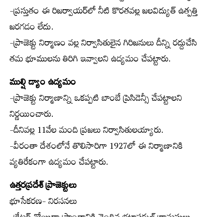
-ప్రస్తుతం ఈ రిజర్వాయర్‌లో నీటి కొరతవల్ల జలవిద్యుత్ ఉత్పత్తి
జరగడం లేదు.
-ప్రాజెక్టు నిర్మాణం వల్ల నిర్వాసితులైన గిరిజనులు దీన్ని రద్దుచేసి
తమ భూములను తిరిగి ఇవ్వాలని ఉద్యమం చేపట్టారు.
ముల్షి డ్యాం ఉద్యమం
-ప్రాజెక్టు నిర్మాణాన్ని ఒకప్పటి బాంబే ప్రెసిడెన్సీ చేపట్టాలని
నిర్ణయించారు.
-దీనివల్ల 11వేల మంది ప్రజలు నిర్వాసితులయ్యారు.
-వీరంతా దేశంలోనే తొలిసారిగా 1927లో ఈ నిర్మాణానికి
వ్యతిరేకంగా ఉద్యమం చేపట్టారు.
ఉత్తరప్రదేశ్ ప్రాజెక్టులు
భూసేకరణ- నిరసనలు