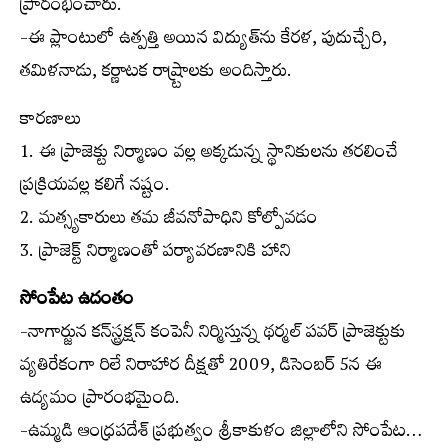
ప్రారంభించారు.
-ఈ ప్లాంటులో ఉత్పత్తి అయిన విద్యుత్‌ను కేరళ, పుదుచ్చేరి,
తమిళనాడు, కర్ణాటక రాష్ర్టాలకు అందిస్తారు.
కారణాలు
1. ఈ ప్రాజెక్టు నిర్మాణం వల్ల అక్కడున్న స్థానికులను తరలించే
ప్రక్రియవల్ల కలిగే నష్టం.
2. మత్స్యకారులు తమ జీవనోపాధిని కోల్పోవడం
3. ప్రాజెక్ట్ నిర్మాణంతో పర్యావరణానికి హాని
సోంపేట ఉదంతం
-నాగార్జున కన్‌స్ట్రక్షన్ కంపెనీ నిర్మిస్తున్న థర్మల్ పవర్ ప్రాజెక్టుకు
వ్యతిరేకంగా రిలే నిరాహార దీక్షతో 2009, డిసెంబర్ 5న ఈ
ఉద్యమం ప్రారంభమైంది.
-ఉమ్మడి ఆంధ్రపదేశ్ ప్రభుత్వం శ్రీకాకుళం జిల్లాలోని సోంపేట…