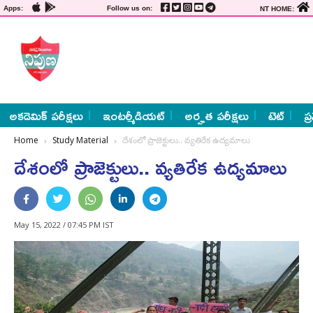
Apps:
Follow us on:
NT HOME:
అకడెమిక్ పరీక్షలు
ఇంటర్మీడియట్
అర్హత పరీక్షలు
టెట్
ప్
Home
Study Material
దేశంలో ప్రాజెక్టులు.. వ్యతిరేక ఉద్యమాలు
దేశంలో ప్రాజెక్టులు.. వ్యతిరేక ఉద్యమాలు
May 15, 2022 / 07:45 PM IST