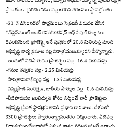
ఉదా: పోలవరం నిర్మాణం, కవ్వాల్ అభయారణ్యాన్ని పులుల రక్షిత
ప్రాంతంగా ప్రకటించడం వల్ల జరిగిన గిరిజనుల స్థానభ్రంశం
-2013 డిసెంబర్‌లో పార్లమెంటు సెక్రటరీ విడుదల చేసిన
డిస్‌ప్లేస్‌మెంట్ అండ్ రిహాబిలిటేషన్ ఆఫ్ పీపుల్ డ్యూ టూ
డెవలప్‌మెంట్ ప్రాజెక్ట్స్ అనే పుస్తకంలో 20.8 మిలియన్ల మంది
అభివృద్ధి కార్యక్రమాల వల్ల నిరాశ్రయులయ్యారని పేర్కొన్నారు.
-ఇందులో నీటిపారుదల ప్రాజెక్టుల వల్ల- 16.4 మిలియన్లు
-గనుల తవ్వకం వల్ల- 2.25 మిలియన్లు
-పారిశ్రామికాభివృద్ధి వల్ల- 1.25 మిలియన్లు
-వన్యప్రాణి సంరక్షణ, జాతీయ పార్కుల వల్ల- 0.6 మిలియన్లు
-నీటిపారుదల జలవిద్యుత్ కోసం నిర్మించే భారీ ప్రాజెక్టులు
అభివృద్ధి ప్రేరిత స్థానభ్రంశానికి ప్రధాన కారణాలు. దేశంలో
3300 ప్రాజెక్టులు స్వాతంత్య్రానంతరం నిర్మించారు. వీటివల్ల