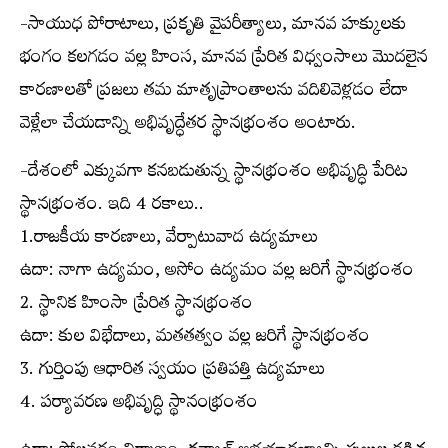
-సాయుధ పోరాటాలు, ప్రకృతి వైపరీత్యాలు, మానవ హక్కులకు
భంగం కలగడం వల్ల హింస, మానవ ప్రేరిత విధ్వంసాలు మొదలైన
కారణాలతో ప్రజలు తమ మాతృప్రాంతాలను వదిలివెళ్లడం లేదా
వెళ్లేలా చేయడాన్ని అభివృద్ధేతర స్థానభ్రంశం అంటారు.
-దేశంలో ఎక్కువగా కనబడుతున్న స్థానభ్రంశం అభివృద్ధి పేరిట
స్థానభ్రంశం. ఇది 4 రకాలు..
1.రాజకీయ కారణాలు, వేర్పాటువాద ఉద్యమాలు
ఉదా: నాగా ఉద్యమం, అసోం ఉద్యమం వల్ల జరిగే స్థానభ్రంశం
2. స్థానిక హింసా ప్రేరిత స్థానభ్రంశం
ఉదా: కుల విభేదాలు, మతతత్వం వల్ల జరిగే స్థానభ్రంశం
3. గుర్తింపు ఆధారిత స్వయం ప్రతిపత్తి ఉద్యమాలు
4. పర్యావరణ అభివృద్ధి స్థానంభ్రంశం