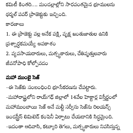
కమిటీ కింతరి…. మండల్లాల్లోని సారవంతమైన భూములను
థర్మల్ పవర్ ప్రాజెక్టుకు ఇచ్చింది.
కారణాలు
1. ఈ ప్రాజెక్టు వల్ల అనేక పక్షి, వృక్ష జంతుజాతుల ఉనికి
ప్రశ్నార్ధకమయ్యే అవకాశం
2. వ్యవసాయదారులు, మత్స్యకారులు, చేతివృత్తులవారు
జీవనోపాధి కోల్పోవడం
మహా ముంబై సెజ్
-ఈ సెజ్‌కు సంబంధించి భూసేకరణను చేపట్టారు.
-మహారాష్ట్రలోని రాయ్‌గఢ్ జిల్లాలో 14వేల హెక్టార్ల విస్తీర్ణంలో
మహాముంబాయి సెజ్ అనే మల్టీ సర్వీసు సెజ్‌ను రిలయన్స్
ఇండస్ట్రీస్ లిమిటెడ్ కంపెనీ ఏర్పాటు చేయడానికి సిద్ధమైంది.
-ఇదంతా ఆదివాసి, కట్కూరి తెగలు, మత్స్యకారులు నివసిస్తున్న