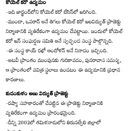
కోయెల్ కరో ఉద్యమం
-ఇది జార్ఖండ్‌లోని కోయెల్ కరో బేసిన్‌లో జరిగింది.
-ముండా, ఒవరాన్ అనే తెగలు కోయెల్ కరో జలవిద్యుత్ ప్రాజెక్టు
నిర్మాణానికి వ్యతిరేకంగా ఉద్యమం చేపట్టాయి. ఇందులో కోయెల్
కరో జన్ సంఘర్షణ సమితి అనే స్వచ్ఛంద సంస్థ పాల్గొన్నది.
-ఈ సంస్థ కాయ్ రఖో ఆందోళన్ అనే నినాదం ఇచ్చింది.
-అటవీ ప్రాంతం ముంపునకు గురికావడం, పునరావాస సమస్య,
ఆ ప్రాంతంలో పవిత్ర స్థలాలు ఉండటం ఈ ఉద్యమానికి ప్రధాన
కారణాలు.
కుడంకుళం అణు విద్యుత్ ప్రాజెక్టు
-రష్యా సహకారంతో చేపట్టిన ఈ ప్రాజెక్టు నిర్మాణానికి
వ్యతిరేకంగా ఉద్యమం ప్రారంభమైంది.
-దీన్ని 2002లో తమిళనాడులోని తిరునల్వేలి జిల్లాలో