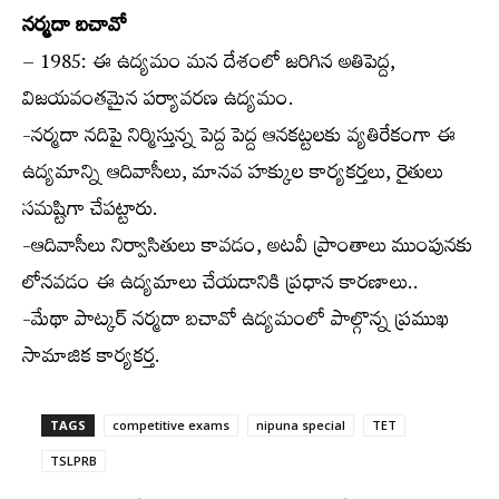
నర్మదా బచావో
– 1985: ఈ ఉద్యమం మన దేశంలో జరిగిన అతిపెద్ద,
విజయవంతమైన పర్యావరణ ఉద్యమం.
-నర్మదా నదిపై నిర్మిస్తున్న పెద్ద పెద్ద ఆనకట్టలకు వ్యతిరేకంగా ఈ
ఉద్యమాన్ని ఆదివాసీలు, మానవ హక్కుల కార్యకర్తలు, రైతులు
సమష్టిగా చేపట్టారు.
-ఆదివాసీలు నిర్వాసితులు కావడం, అటవీ ప్రాంతాలు ముంపునకు
లోనవడం ఈ ఉద్యమాలు చేయడానికి ప్రధాన కారణాలు..
-మేథా పాట్కర్ నర్మదా బచావో ఉద్యమంలో పాల్గొన్న ప్రముఖ
సామాజిక కార్యకర్త.
TAGS
competitive exams
nipuna special
TET
TSLPRB