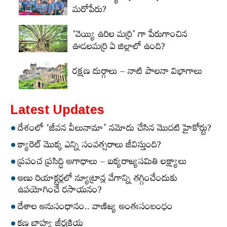
మరోపేరు?
‘వెయ్యి ఉరిల మర్రి’ గా పేరుగాంచిన
ఊడలమర్రి ఏ జిల్లాలో ఉంది?
రక్షణ దుర్గాలు – నాటి పాలనా విభాగాలు
Latest Updates
దేశంలో ‘జీవన వీలునామా’ నమోదు చేసిన మొదటి హైకోర్టు?
క్యారెట్‌ మొక్క ఎన్ని సంవత్సరాలు జీవిస్తుంది?
ప్రపంచ ప్రసిద్ధి అగాధాలు – ఐక్యరాజ్యసమితి లక్ష్యాలు
అణు రియాక్టర్లలో న్యూట్రాన్ల వేగాన్ని తగ్గించేందుకు
ఉపయోగించే రసాయనం?
దేశాల అనుసంధానం.. వాణిజ్య అంతఃసంబంధం
కణ బాహ్య జీర్ణక్రియ