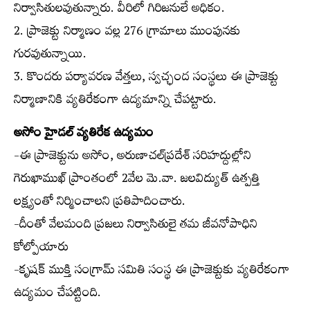
నిర్వాసితులవుతున్నారు. వీరిలో గిరిజనులే అధికం.
2. ప్రాజెక్టు నిర్మాణం వల్ల 276 గ్రామాలు ముంపునకు
గురవుతున్నాయి.
3. కొందరు పర్యావరణ వేత్తలు, స్వచ్ఛంద సంస్థలు ఈ ప్రాజెక్టు
నిర్మాణానికి వ్యతిరేకంగా ఉద్యమాన్ని చేపట్టారు.
అసోం హైడల్ వ్యతిరేక ఉద్యమం
-ఈ ప్రాజెక్టును అసోం, అరుణాచల్‌ప్రదేశ్ సరిహద్దుల్లోని
గెరుఖాముఖ్ ప్రాంతంలో 2వేల మె.వా. జలవిద్యుత్ ఉత్పత్తి
లక్ష్యంతో నిర్మించాలని ప్రతిపాదించారు.
-దీంతో వేలమంది ప్రజలు నిర్వాసితులై తమ జీవనోపాధిని
కోల్పోయారు
-కృషక్ ముక్తి సంగ్రామ్ సమితి సంస్థ ఈ ప్రాజెక్టుకు వ్యతిరేకంగా
ఉద్యమం చేపట్టింది.