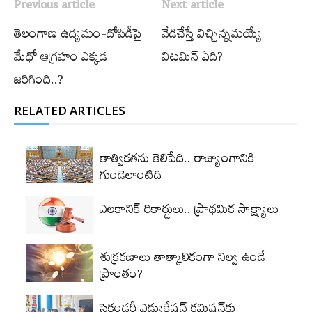
Previous article
Next article
తెలంగాణ ఉద్యమం-దోపిడీపై
వేడిచేస్తే విచ్ఛిన్నమయ్యే
మేధో ఆగ్రహం ఎక్కడ
విటమిన్ ఏది?
జరిగింది..?
RELATED ARTICLES
తాత్వికతను తెలిపేది.. రాజ్యాంగానికి
గుండెలాంటిది
ఎలకానిక్‌ రికార్డులు.. ప్రాథమిక సాక్ష్యాలు
శుక్రకణాలు తాత్కాలికంగా నిల్వ ఉండే
ప్రాంతం?
సెకండరీ ఎడ్యుకేషన్‌ కమిషన్‌కు