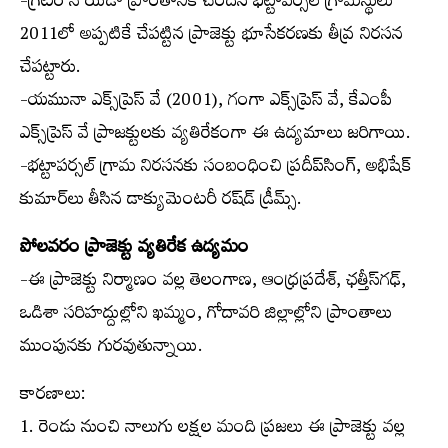
-గ్రేటర్ నోయిడా ప్రాంతానికి చెందిన భట్టాపర్సల్ గ్రామస్థులు
2011లో అప్పటికే చేపట్టిన ప్రాజెక్టు భూసేకరణకు తీవ్ర నిరసన
చేపట్టారు.
-యమునా ఎక్స్‌ప్రెస్ వే (2001), గంగా ఎక్స్‌ప్రెస్ వే, కేఎంపీ
ఎక్స్‌ప్రెస్ వే ప్రాజక్టులకు వ్యతిరేకంగా ఈ ఉద్యమాలు జరిగాయి.
-భట్టాపర్సల్ గ్రామ నిరసనకు సంబంధించి ప్రదీప్‌సింగ్, అభిషేక్
కుమార్‌లు తీసిన డాక్యుమెంటరీ రష్‌డ్ డ్రీమ్స్.
పోలవరం ప్రాజెక్టు వ్యతిరేక ఉద్యమం
-ఈ ప్రాజెక్టు నిర్మాణం వల్ల తెలంగాణ, ఆంధ్రప్రదేశ్, ఛత్తీస్‌గఢ్,
ఒడిశా సరిహద్దుల్లోని ఖమ్మం, గోదావరి జిల్లాల్లోని ప్రాంతాలు
ముంపునకు గురవుతున్నాయి.
కారణాలు:
1. రెండు నుంచి నాలుగు లక్షల మంది ప్రజలు ఈ ప్రాజెక్టు వల్ల