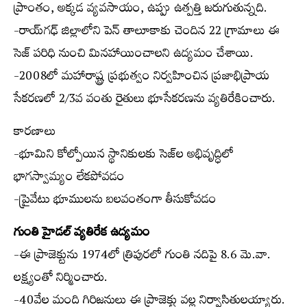
ప్రాంతం, అక్కడ వ్యవసాయం, ఉప్పు ఉత్పత్తి జరుగుతున్నది.
-రాయ్‌గఢ్ జిల్లాలోని పెన్ తాలూకాకు చెందిన 22 గ్రామాలు ఈ
సెజ్ పరిధి నుంచి మినహాయించాలని ఉద్యమం చేశాయి.
-2008లో మహారాష్ట్ర ప్రభుత్వం నిర్వహించిన ప్రజాభిప్రాయ
సేకరణలో 2/3వ వంతు రైతులు భూసేకరణను వ్యతిరేకించారు.
కారణాలు
-భూమిని కోల్పోయిన స్థానికులకు సెజ్‌ల అభివృద్ధిలో
భాగస్వామ్యం లేకపోవడం
-ప్రైవేటు భూములను బలవంతంగా తీసుకోవడం
గుంతి హైడల్ వ్యతిరేక ఉద్యమం
-ఈ ప్రాజెక్టును 1974లో త్రిపురలో గుంతి నదిపై 8.6 మె.వా.
లక్ష్యంతో నిర్మించారు.
-40వేల మంది గిరిజనులు ఈ ప్రాజెక్టు వల్ల నిర్వాసితులయ్యారు.