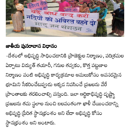
జాతీయ పునరావాస విధానం
-దేశంలో అభివృద్ధి సాధించడానికి ప్రాజెక్టుల నిర్మాణం, పరిశ్రమల
ఏర్పాటు విద్యుత్ తయారీ, గనుల తవ్వకం, కొత్త పట్టణాల
నిర్మాణం వంటి అభివృద్ధి కార్యక్రమాల అమలుకోసం అవసరమైన
భూమిని సేకరించేటప్పుడు అక్కడ నివసించే ప్రజలను వేరే
ప్రాంతాలకు తరలించాల్సి వస్తుంది. ఇలా ఆర్థికాభివృద్ధి దృష్ట్యా
ప్రజలను తమ స్థలాల నుంచి బలవంతంగా ఖాళీ చేయించడాన్ని
అభివృద్ధి ప్రేరిత స్థానభ్రంశం అని లేదా అభివృద్ధి కోసం
స్థానభ్రంశం అని అంటారు.