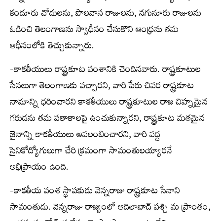
కందూరు చోడులను, పొలవాస రాజులను, నగునూరు రాజులను
ఓడించి తెలంగాణను స్వాధీనం చేసుకొని ఆంధ్రను తమ
ఆధీనంలోకి తెచ్చుకున్నారు.
-కాకతీయులు రాష్ట్రకూట వంశానికి చెందినవారు. రాష్ట్రకూటుల
సేనలుగా తెలంగాణకు వచ్చారని, వారి పేరు చివర రాష్ట్రకూట
నామాన్ని ధరించారని కాకతీయులు రాష్ట్రకూటుల రాజ చిహ్నమైన
గరుడను తమ పతాకాలపై ఉంచుకున్నారని, రాష్ట్రకూట మతమైన
జైనాన్ని కాకతీయులు అవలంబించారని, వారి వద్ద
సైనికోద్యోగులుగా చేరి క్రమంగా సామంతులయ్యారనే
అభిప్రాయం ఉంది.
-కాకతీయ వంశ స్థాపకుడు వెన్నరాజు రాష్ట్రకూట సేనాని
సామంతుడు. వెన్నరాజు రాజ్యంలో ఆదిలాబాద్ పశ్చి మ ప్రాంతం,