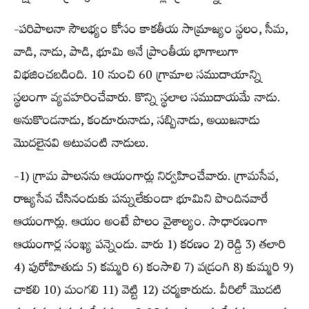
-పరిపాలనా సౌలభ్యం కోసం కాకతీయ సామ్రాజ్యం స్థలం, సీమ,
వాడి, నాడు, పాడి, భూమి అనే ప్రాంతీయ భాగాలుగా
విభజించబడింది. 10 నుంచి 60 గ్రామాల సముదాయాన్ని
స్థలంగా వ్యవహరించేవారు. కొన్ని స్థలాల సముదాయమే నాడు.
అనుకొండనాడు, కందూరునాడు, సబ్బినాడు, అయిజనాడు
మొదలైనవి అటువంటి నాడులు.
-1) గ్రామ పాలనను ఆయంగార్లు నిర్వహించేవారు. గ్రామసేవ,
రాజ్యసేవ చేసినందుకు పన్నులేకుండా భూమిని పొందినవారే
ఆయంగార్లు. ఆయం అంటే పొలం వైశాల్యం. సాధారణంగా
ఆయంగార్ల సంఖ్య పన్నెండు. వారు 1) కరణం 2) రెడ్డి 3) తలారి
4) పురోహితుడు 5) కమ్మరి 6) కంసాలి 7) వడ్రంగి 8) కుమ్మరి 9)
చాకలి 10) మంగలి 11) వెట్టి 12) చర్మకారుడు. వీరిలో మొదటి