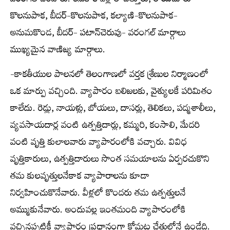
వరంగల్ చేరేవారు. ఇదేకాక బళ్లారి-చిత్తూరు, రాయచూరు-
కొలనుపాక, బీదర్-కొలనుపాక, కల్యాణి-కొలనుపాక-
అనుమకొండ, బీదర్- పటాన్‌చెరువు- వరంగల్ మార్గాలు
ముఖ్యమైన వాణిజ్య మార్గాలు.
-కాకతీయుల పాలనలో తెలంగాణలో వర్తక శ్రేణుల నిర్మాణంలో
ఒక మార్పు వచ్చింది. వ్యాపారం బలిజలకు, వైశ్యులకే పరిమితం
కాలేదు. రెడ్లు, నాయళ్లు, బోయలు, దాసర్లు, తెలికలు, పద్మశాలీలు,
వ్యవసాయదార్ల వంటి ఉత్పత్తిదార్లు, కమ్మరి, కంసాలి, మేదరి
వంటి వృత్తి కులాలవారు వ్యాపారంలోకి వచ్చారు. వివిధ
వృత్తికారులు, ఉత్పత్తిదారులు సొంత సమయాలను ఏర్పరచుకొని
తమ కులవృత్తులనేకాక వ్యాపారాలను కూడా
నిర్వహించుకొనేవారు. వీళ్లలో కొందరు తమ ఉత్పత్తులనే
అమ్ముకునేవారు. అందువల్ల ఇంతమంది వ్యాపారంలోకి
వచ్చినప్పటికీ వ్యాపారం ప్రధానంగా కోమట్ల చేతుల్లోనే ఉండేది.