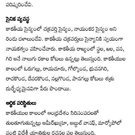
పరిష్కరించేవి.
సైనిక వ్యవస్థ
కాకతీయ సైన్యంలో చక్రవర్తి సైన్యం, నాయంకర సైన్యం అని
రెండు దళాలుండేవి. కాకతీయ చక్రవర్తులు సైన్యానికి స్వయంగా
నాయకత్వం వహించేవారు. కాకతీయ రాజ్యంలో స్థల, జల, వన,
గిరి అనే నాలుగు రకాల కోటలు ఉన్నట్లు తెలుస్తుంది. కాకతీయుల
కాలంలో ఓరుగల్లు, రాయచూరు, గోల్కొండ, భువనగిరి,
రాచకొండ, దేవరకొండ, నల్లగొండ, పానగల్లు కోటలు శత్రు
దుర్భేధ్యమైనవిగా పేరు పొందాయి.
ఆర్థిక పరిస్థితులు
కాకతీయుల కాలంలో ఆంధ్రదేశం సిరిసంపదలతో
తులతూగుతున్నట్లు అమీర్‌ఖుస్రూ, అబ్దుల్ వాసఫ్, మార్కోపోలో
వంటి విదేశీ యాత్రికుల రచనల వల్ల తెలుస్తుంది.