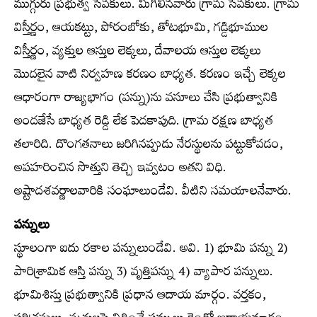
ముగ్గురు ప్రభుత్వ సేవకులు. మిగిలినవారు గ్రామ సేవకులు. గ్రామ
విస్తీర్ణం, ఆయకట్టు, పోరంబోకు, తోటభూమి, గడ్డిభూముల
విస్తీర్ణం, వ్యక్తుల ఆస్తుల లెక్కలు, దేవాలయ ఆస్తుల లెక్కలు
మొదలైన వాటి నిర్వహణ కరణం బాధ్యత. కరణం ఇచ్చే లెక్కల
ఆధారంగా రాజ్యభాగం (పన్ను)ను వసూలు చేసి ప్రభుత్వానికి
అందజేసే బాధ్యత రెడ్డి లేక పెదకాపుది. గ్రామ రక్షణ బాధ్యత
తలారిది. దొంగతనాలు జరిగినప్పుడు నేరస్థులను పట్టుకోవడం,
అపహరించిన సొత్తుని తెచ్చి ఇవ్వటం అతని విధి.
అష్టాదశవర్ణాలవారికి సంఘాలుండేవి. వీటిని సమయాలనేవారు.
పన్నులు
స్థూలంగా ఐదు రకాల పన్నులుండేవి. అవి. 1) భూమి పన్ను 2)
పారిశ్రామిక ఆస్తి పన్ను 3) వృత్తిపన్ను 4) వ్యాపార పన్నులు.
భూమిశిస్తు ప్రభుత్వానికి ప్రధాన ఆదాయ మార్గం. వర్తకం,