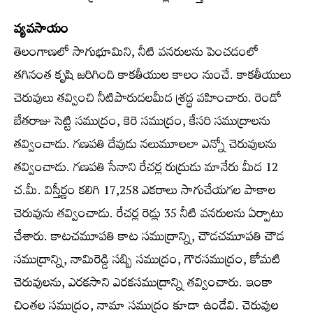
వ్యవసాయం
తెలంగాణలో సాగుభూమిని, నీటి వనరులను పెంచడంలో
తగినంత కృషి జరిగింది కాకతీయుల కాలం నుంచే. కాకతీయులు
చెరువులు తవ్వించి నీటిపారుదలమీద శ్రద్ధ వహించారు. రెండో
బేతరాజు సెట్టి సముద్రం, కెరె సముద్రం, కేసరి సముద్రాలను
తవ్వించాడు. గణపతి దేవుడు నలుమూలలా ఎన్నో చెరువులను
తవ్వించాడు. గణపతి సేనాని రేచర్ల రుద్రుడు మానేరు మీద 12
చ.మీ. విస్తీర్ణం కలిగి 17,258 ఎకరాలు సాగుచేయగల పాకాల
చెరువును తవ్వించాడు. రేచర్ల రెడ్లు 35 నీటి వనరులను ఏర్పాటు
చేశారు. కాటచమూపతి కాట సముద్రాన్ని, చౌడచమూపతి చౌడ
సముద్రాన్ని, నామిరెడ్డి సబ్బి సముద్రం, గౌరసముద్రం, కోమటి
చెరువులను, ఎరకసాని ఎరకసముద్రాన్ని తవ్వించారు. ఇంకా
చింతల సముద్రం, నామా సముద్రం కూడా ఉండేవి. చెరువుల