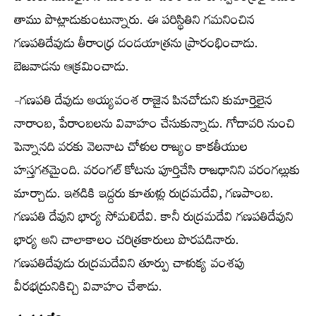
తాము పొట్లాడుకుంటున్నారు. ఈ పరిస్థితిని గమనించిన
గణపతిదేవుడు తీరాంధ్ర దండయాత్రను ప్రారంభించాడు.
బెజవాడను ఆక్రమించాడు.
-గణపతి దేవుడు అయ్యవంశ రాజైన పినచోడుని కుమార్తెలైన
నారాంబ, పేరాంబలను వివాహం చేసుకున్నాడు. గోదావరి నుంచి
పెన్నానది వరకు వెలనాట చోళుల రాజ్యం కాకతీయుల
హస్తగతమైంది. వరంగల్ కోటను పూర్తిచేసి రాజధానిని వరంగల్లుకు
మార్చాడు. ఇతడికి ఇద్దరు కూతుళ్లు రుద్రమదేవి, గణపాంబ.
గణపతి దేవుని భార్య సోమలిదేవి. కానీ రుద్రమదేవి గణపతిదేవుని
భార్య అని చాలాకాలం చరిత్రకారులు పొరపడినారు.
గణపతిదేవుడు రుద్రమదేవిని తూర్పు చాళుక్య వంశపు
వీరభద్రునికిచ్చి వివాహం చేశాడు.