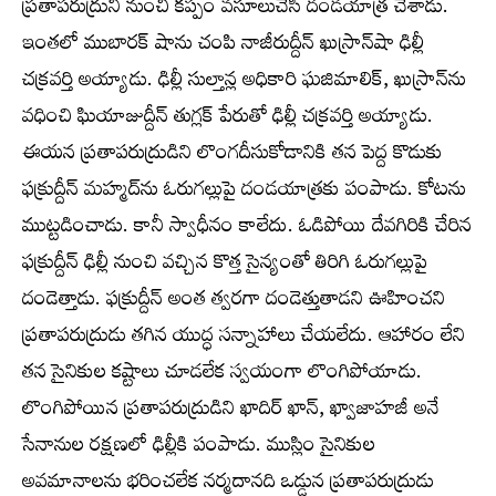
ప్రతాపరుద్రుని నుంచి కప్పం వసూలుచేసి దండయాత్ర చేశాడు.
ఇంతలో ముబారక్ షాను చంపి నాజీరుద్దీన్ ఖుస్రాన్‌షా ఢిల్లీ
చక్రవర్తి అయ్యాడు. ఢిల్లీ సుల్తాన్ల అధికారి ఘజిమాలిక్, ఖుస్రాన్‌ను
వధించి ఘియాజుద్దీన్ తుగ్లక్ పేరుతో ఢిల్లీ చక్రవర్తి అయ్యాడు.
ఈయన ప్రతాపరుద్రుడిని లొంగదీసుకోడానికి తన పెద్ద కొడుకు
ఫక్రుద్దీన్ మహ్మద్‌ను ఓరుగల్లుపై దండయాత్రకు పంపాడు. కోటను
ముట్టడించాడు. కానీ స్వాధీనం కాలేదు. ఓడిపోయి దేవగిరికి చేరిన
ఫక్రుద్దీన్ ఢిల్లీ నుంచి వచ్చిన కొత్త సైన్యంతో తిరిగి ఓరుగల్లుపై
దండెత్తాడు. ఫక్రుద్దీన్ అంత త్వరగా దండెత్తుతాడని ఊహించని
ప్రతాపరుద్రుడు తగిన యుద్ధ సన్నాహాలు చేయలేదు. ఆహారం లేని
తన సైనికుల కష్టాలు చూడలేక స్వయంగా లొంగిపోయాడు.
లొంగిపోయిన ప్రతాపరుద్రుడిని ఖాదిర్ ఖాన్, ఖ్వాజాహజీ అనే
సేనానుల రక్షణలో ఢిల్లీకి పంపాడు. ముస్లిం సైనికుల
అవమానాలను భరించలేక నర్మదానది ఒడ్డున ప్రతాపరుద్రుడు