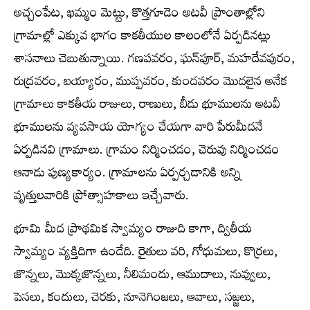
అచ్చంపేట, ఖమ్మం మెట్టు, కొత్తగూడెం అటవీ ప్రాంతాల్లోని
గ్రామాల్లో ఎక్కువ భాగం కాకతీయుల కాలంలోనే ఏర్పడినట్లు
శాసనాలు చెబుతున్నాయి. గణపవరం, ఘన్‌పూర్, మహదేవపురం,
రుద్రవరం, బయ్యారం, ముప్పవరం, కుందవరం మొదలైన అనేక
గ్రామాలు కాకతీయ రాజులు, రాణులు, బీడు భూములను అటవీ
భూములను వ్యవసాయ యోగ్యం చేయగా వారి పేరుమీదనే
ఏర్పడినవి గ్రామాలు. గ్రామం నిర్మించడం, చెరువు నిర్మించడం
ఆనాడు పుణ్యకార్యం. గ్రామాలను ఏర్పర్చడానికి అన్ని
వృత్తులవారికి ప్రోత్సాహకాలు ఇచ్చేవారు.
భూమి మీద ప్రాథమిక స్వామ్యం రాజుది కాగా, ద్వితీయ
స్వామ్యం వ్యక్తిదిగా ఉండేది. రైతులు వరి, గోధుమలు, కొర్రలు,
జొన్నలు, మొక్కజొన్నలు, నీలిమందు, ఆముదాలు, నువ్వులు,
పెసలు, కందులు, చెరకు, నూనెగింజలు, ఆవాలు, సజ్జలు,