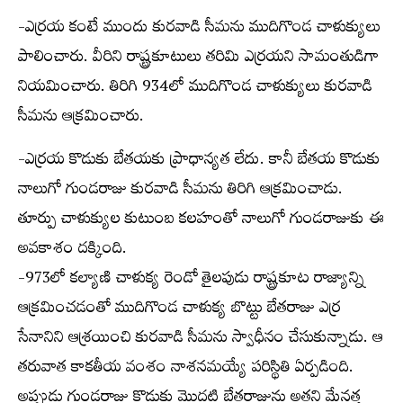
-ఎర్రయ కంటే ముందు కురవాడి సీమను ముదిగొండ చాళుక్యులు
పాలించారు. వీరిని రాష్ట్రకూటులు తరిమి ఎర్రయని సామంతుడిగా
నియమించారు. తిరిగి 934లో ముదిగొండ చాళుక్యులు కురవాడి
సీమను ఆక్రమించారు.
-ఎర్రయ కొడుకు బేతయకు ప్రాధాన్యత లేదు. కానీ బేతయ కొడుకు
నాలుగో గుండరాజు కురవాడి సీమను తిరిగి ఆక్రమించాడు.
తూర్పు చాళుక్యుల కుటుంబ కలహంతో నాలుగో గుండరాజుకు ఈ
అవకాశం దక్కింది.
-973లో కల్యాణి చాళుక్య రెండో తైలపుడు రాష్ట్రకూట రాజ్యాన్ని
ఆక్రమించడంతో ముదిగొండ చాళుక్య బొట్టు బేతరాజు ఎర్ర
సేనానిని ఆశ్రయించి కురవాడి సీమను స్వాధీనం చేసుకున్నాడు. ఆ
తరువాత కాకతీయ వంశం నాశనమయ్యే పరిస్థితి ఏర్పడింది.
అప్పుడు గుండరాజు కొడుకు మొదటి బేతరాజును అతని మేనత్త