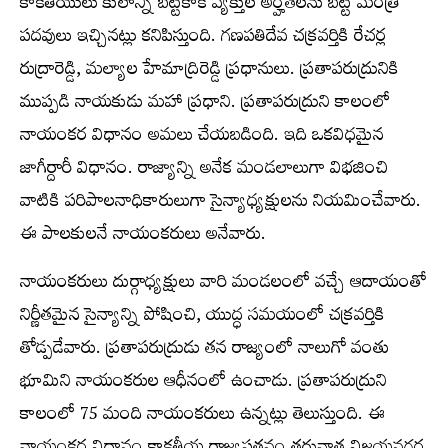
కాకతీయులు కులాన్ని బట్టికాక వ్యక్తుల అర్హతలను బట్టి మంత్రి
పదవులు ఇచ్చినట్లు కనిపిస్తుంది. గణపతిదేవ చక్రవర్తికి రేచర్ల
రుద్రారెడ్డి, మల్యాల హేమాద్రిరెడ్డి ప్రధానులు. ప్రతాపరుద్రునికి
ముప్పడి నాయకుడు మహా ప్రధాని. ప్రతాపరుద్రుని కాలంలో
నాయంకర విధానం అమలు చేయబడింది. ఇది ఒకవిధమైన
జాగీర్దారీ విధానం. రాజ్యాన్ని అనేక మండలాలుగా విభజించి
వాటికి పరిపాలనాధికారులుగా సైన్యాధ్యక్షులను నియమించేవారు.
ఈ పాలకులనే నాయంకరులు అనేవారు.
నాయంకరులు దుర్గాధ్యక్షులు వారి మండలంలో వచ్చే ఆదాయంతో
నిర్ణీతమైన సైన్యాన్ని పోషించి, యుద్ధ సమయంలో చక్రవర్తికి
తోడ్పడేవారు. ప్రతాపరుద్రుడు తన రాజ్యంలో నాలుగో వంతు
భూమిని నాయంకరుల ఆధీనంలో ఉంచాడు. ప్రతాపరుద్రుని
కాలంలో 75 మంది నాయంకరులు ఉన్నట్లు తెలుస్తుంది. ఈ