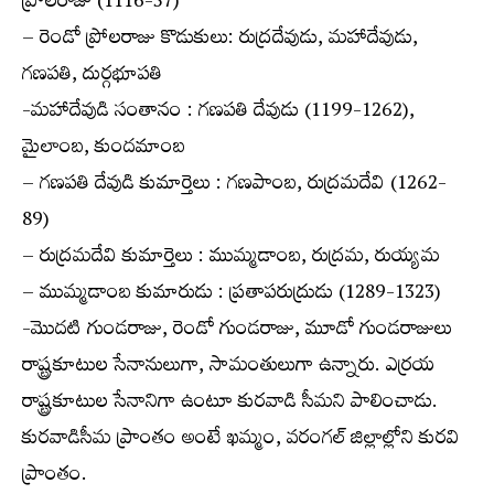
ప్రోలరాజు (1116-57)
– రెండో ప్రోలరాజు కొడుకులు: రుద్రదేవుడు, మహాదేవుడు,
గణపతి, దుర్గభూపతి
-మహాదేవుడి సంతానం : గణపతి దేవుడు (1199-1262),
మైలాంబ, కుందమాంబ
– గణపతి దేవుడి కుమార్తెలు : గణపాంబ, రుద్రమదేవి (1262-
89)
– రుద్రమదేవి కుమార్తెలు : ముమ్మడాంబ, రుద్రమ, రుయ్యమ
– ముమ్మడాంబ కుమారుడు : ప్రతాపరుద్రుడు (1289-1323)
-మొదటి గుండరాజు, రెండో గుండరాజు, మూడో గుండరాజులు
రాష్ట్రకూటుల సేనానులుగా, సామంతులుగా ఉన్నారు. ఎర్రయ
రాష్ట్రకూటుల సేనానిగా ఉంటూ కురవాడి సీమని పాలించాడు.
కురవాడిసీమ ప్రాంతం అంటే ఖమ్మం, వరంగల్ జిల్లాల్లోని కురవి
ప్రాంతం.