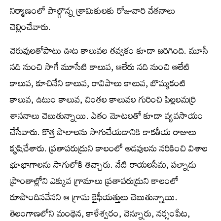
నిర్మాణంలో పాల్గొన్న శ్రామికులకు రోజువారి వేతనాలు
చెల్లించేవారు.
చెరువులతోపాటు ఊట కాలువల తవ్వకం కూడా జరిగింది. మూసీ
నది నుంచి సాగే మూసేటి కాలువ, ఆలేరు నది నుంచి ఆలేటి
కాలువ, కూచినేని కాలువ, రావిపాలు కాలువ, బొమ్మకంటి
కాలువ, ఉటుం కాలువ, చింతల కాలువల గురించి పిల్లలమర్రి
శాసనాలు చెబుతున్నాయి. ఏతం మోటలతో కూడా వ్యవసాయం
చేసేవారు. కొత్త పొలాలను సాగుచేయడానికి కాకతీయ రాజులు
కృషిచేశారు. ప్రతాపరుద్రుని కాలంలో అడవులను నరికించి విశాల
భూభాగాలను సాగులోకి తెచ్చారు. నేటి రాయలసీమ, పల్నాడు
ప్రాంతాల్లోని ఎక్కువ గ్రామాలు ప్రతాపరుద్రుని కాలంలో
రూపొందినవేనని ఆ గ్రామ కైఫీయత్తులు చెబుతున్నాయి.
తెలంగాణలోని మంథెన, కాళేశ్వరం, చెన్నూరు, నర్సంపేట,