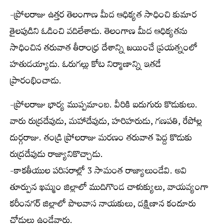
-ప్రోలరాజు ఉత్తర తెలంగాణ మీద ఆధిక్యత సాధించి కుమార
తైలపుడిని ఓడించి వదిలేశాడు. తెలంగాణ మీద ఆధిక్యతను
సాధించిన తరువాత తీరాంధ్ర దేశాన్ని జయించే ప్రయత్నంలో
హతుడయ్యాడు. ఓరుగల్లు కోట నిర్మాణాన్ని ఇతడే
ప్రారంభించాడు.
-ప్రోలరాజు భార్య ముప్పమాంబ. వీరికి ఐదుగురు కొడుకులు.
వారు రుద్రదేవుడు, మహాదేవుడు, హరిహరుడు, గణపతి, రేపోల్ల
దుర్గరాజు. తండ్రి ప్రోలరాజు మరణం తరువాత పెద్ద కొడుకు
రుద్రదేవుడు రాజ్యానికొచ్చాడు.
-కాకతీయుల పరిసరాల్లో 3 సామంత రాజ్యాలుండేవి. అవి
తూర్పున ఖమ్మం జిల్లాలో ముదిగొండ చాళుక్యులు, వాయవ్యంగా
కరీంనగర్ జిల్లాలో పొలవాస నాయకులు, దక్షిణాన కందూరు
చోడులు ఉండేవారు.