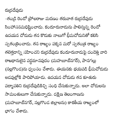
రుద్రదేవుడు
-తండ్రి రెండో ప్రోలరాజు మరణం తరువాత రుద్రదేవుడు
సింహాసనమధిష్టించాడు. కందూరునాడును పాలిస్తున్న రెండో
ఉదయన చోడుడు తన కొడుకు నాలుగో భీమచోడునితో కలిసి
స్వతంత్రించాడు. తన రాజ్యం పక్కన మరో స్వతంత్ర రాజ్యం
తలెత్తడాన్ని సహించని రుద్రదేవుడు కందూరునాడుపై దండెత్తి వారి
రాజధానులైన వర్ధమానపురం (మహబూబ్‌నగర్), పానగల్లు
(నల్లగొండ)ను ధ్వంసం చేశాడు. ఈయనకు భయపడి భీమచోడుడు
అడవుల్లోకి పారిపోయాడు. ఉదయన చోడుడు తన కూతురు
పద్మావతిని రుద్రదేవుడికిచ్చి సంధి చేసుకున్నాడు. అలా చోడులను
సామంతులుగా చేసుకున్నాడు. దక్షిణ తెలంగాణను
(మహబూబ్‌నగర్, నల్లగొండ జిల్లాలను) కాకతీయ రాజ్యంలో
భాగం చేశాడు.