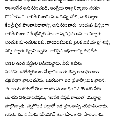
నాయంకర విధానం కాకతీయ రాజ్యపతనం తరువాత విజయనగర
రాజులచేత అనుసరించబడి, ఆంగ్లేయ రాజ్యనిర్మాణం వరకూ
కొనసాగింది. కాకతీయులకు ముందున్న చోళ, చాళుక్యులు
కేంద్రీకృత పాలనావిధానాన్ని అనుసరించారు. అందుకు భిన్నంగా
కాకతీయులు వికేంద్రీకృత పాలనా వ్యవస్థను అమలు పర్చారు.
అందుకే మాండలికులకు, నాయంకరులకు సైనిక విషయాల్లో తప్ప
సర్వ స్వాతంత్య్రమిచ్చారు. వారిపైన అధికారాన్ని రుద్దలేదు.
అణచి ఉంచే పద్ధతిని విడిచిపెట్టారు. వీరు తమను
మహామండలేశ్వరులుగానే భావించారు తప్ప రాజాధిరాజుగా
చక్రవర్తిగా భావించలేదు. ఒకరకంగా ఇది ప్రజాస్వామిక భావన.
ఈ నాయంకరుల్లో తెలంగాణకు సంబంధించిన కొందరి పేర్లు..
యాదవ విశ్వనాథదేవుడు, గణపతి దేవుడి కాలంలో యుద్ధాల్లో
పాల్గొన్నాడు. నల్లగొండ జిల్లాలో ఒక ప్రాంతాన్ని పరిపాలించాడు.
అక్షయ చంద్రదేవుడు కరీంనగర్ జిల్లా ప్రాంతాన్ని పాలించాడు.