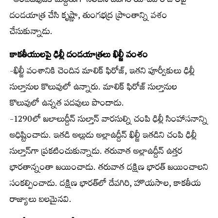
-అంబదేవుడికి మద్దతుగా నిలిచిన దేవగిరి యాదవ రాజులపై
దండయాత్ర చేసి కృష్ణా, తుంగభద్ర ప్రాంతాన్ని వశం
చేసుకున్నాడు.
కాకతీయులపై ఢిల్లీ దండయాత్రలు ఖిల్జీ వంశం
-ఖిల్జీ వంశానికి చెందిన మాలిక్ ఫిరోజ్, ఇతని పూర్వీకులు ఢిల్లీ
సుల్తానుల కొలువులో ఉన్నారు. మాలిక్ ఫిరోజ్ సుల్తానుల
కొలువులో ఉన్నత పదవులు పొందాడు.
-1290లో జలాలుద్దీన్ సుల్తాన్ వారసుల్ని చంపి ఢిల్లీ సింహాసనాన్ని
అధిష్టించాడు. ఇతడి అల్లుడు అల్లాఉద్దీన్ ఖిల్జీ ఇతడిని చంపి ఢిల్లీ
సుల్తాన్‌గా ప్రకటించుకున్నాడు. తరువాత అల్లాఉద్దీన్ ఉత్తర
భారతాన్నంతా జయించాడు. తరువాత దక్షిణ భారత్ జయించాలని
సంకల్పించాడు. దక్షిణ భారత్‌లో దేవగిరి, హొయసాల, కాకతీయ
రాజ్యాలు బలమైనవి.