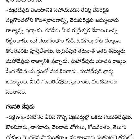
పునాదులు వేశాడు.
-రుద్రదేవుడి విజయానికి సహాయపడిన రేచర్ల బేతిరెడ్డికి
నల్లగొండలోని కొంతప్రాంతాన్ని, చెరుకురెడ్లకు జమ్ములూరు
రాజ్యాన్ని ఇచ్చాడు. తనపేరు మీద రుద్రేశ్వర దేవాలయాన్ని
కట్టించాడు. ఇదే వేయిస్తంభాల గుడి. ఓరుగల్లు కోట నిర్మాణం
కొంతవరకు పూర్తిచేశాడు. రుద్రదేవుడి తరువాత ఇతడి తమ్ముడు
మహాదేవుడు రాజ్యానికి వచ్చాడు. మహాదేవుడు యాదవ రాజ్యం
మీద చేసిన యుద్ధంలో మరణించాడు. మహాదేవుడి భార్య
బయ్యాంబ. వీరికి గణపతిదేవుడు, మైలాంబ, కుందమాంబ
సంతానం.
గణపతి దేవుడు
-దక్షిణ భారతదేశం ఏలిన గొప్ప చక్రవర్తుల్లో ఒకడు గణపతిదేవుడు.
కొలనివారు, చాగవారు, వెలనాట చోళులు, కోటవంశం, తెలుగు
చోళులు మొదలైన సామంతరాజు వంశాలవారు స్వతంత్రలై తమలో