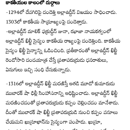
కాకతీయుల కాలంలో దుర్గాలు
-1294లో దేవగిరిపై దండెత్తి అల్లాఉద్దీన్ విజయం సాధించాడు.
1303లో కాకతీయ సామ్రాజ్యంపై దండెత్తాడు.
-అల్లాఉద్దీన్ మాలిక్ ఫక్రుద్దీన్ జునా, ఝాజా నాయకత్వంలో
అల్లాఉద్దీన్ ఖిల్జీ సైన్యం కాకతీయ రాజ్యంపై దండెత్తింది. కాకతీయ
సైన్యం ఖిల్జీ సైన్యాన్ని ఓడించింది. ప్రతీకారంతో అల్లాఉద్దీన్ ఖిల్జీ
రెండోసారి దండయాత్ర చేస్తే ప్రతాపరుద్రుడు ధనరాశులు,
ఏనుగులు ఇచ్చి సంధి చేసుకున్నాడు.
-1316లో అల్లాఉద్దీన్ ఖిల్జీ మరణిస్తే అతడి మూడో కుమారుడు
ముబారక్ షా ఢిల్లీ సింహాసనాన్ని అధిష్టించాడు. అల్లాఉద్దీన్ ఖిల్జీ
మరణించడంతో ప్రతాపరుద్రుడు కప్పం చెల్లించడం మానేశాడు.
దీంతో ముబారక్ షా ఖిల్జీ ప్రతాపరుద్రుడి నుంచి కప్పం వసూలు
చేయమని ఖుస్రూఖాన్‌ను సైన్యంగా పంపాడు. ఖుస్రూ,