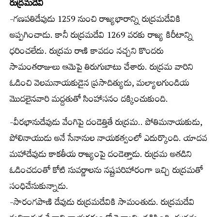
రుద్రమదేవి
-గణపతిదేవుడు 1259 నుంచి రాజ్యభారాన్ని రుద్రమదేవికి
అప్పగించాడు. కానీ రుద్రమదేవి 1269 వరకు రాజ్య కిరీటాన్ని
ధరించలేదు. రుద్రమ రాణి కావడం నచ్చని కొందరు
సామంతరాజులు ఆమెపై తిరుగుబాటు చేశారు. రుద్రమ వారిని
ఓడించి వెలమనాయకుడైన ప్రసాదిత్యుడు, మల్యాలగుండియ
మొదలైనవారి మద్దతుతో సింహాసనం దక్కించుకుంది.
-వీరభానుదేవుడు వేంగిపై దండెత్తితే రుద్రమ.. పోతిమనాయకుడు,
పోలినాయుడు అనే సేనానుల నాయకత్వంలో ఎదుర్కొంది. యాదవ
మహాదేవుడు కాకతీయ రాజ్యంపై దండెత్తాడు. రుద్రమ అతడిని
ఓడించడంతో కోటి సువర్ణాలను నష్టపరిహారంగా ఇచ్చి రుద్రమతో
సంధిచేసుకున్నాడు.
-సారంగపాణి దేవుడు రుద్రమదేవికి సామంతుడు. రుద్రమదేవి