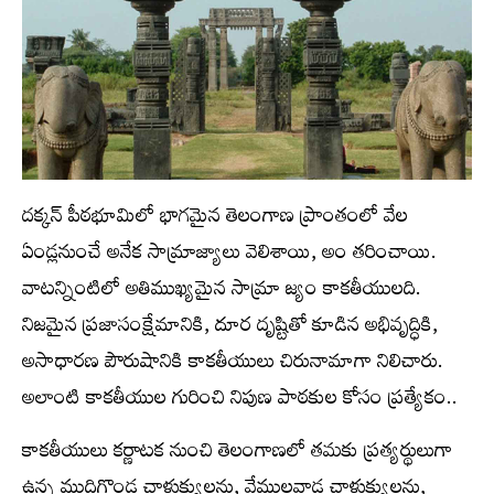
దక్కన్ పీఠభూమిలో భాగమైన తెలంగాణ ప్రాంతంలో వేల
ఏండ్లనుంచే అనేక సామ్రాజ్యాలు వెలిశాయి, అం తరించాయి.
వాటన్నింటిలో అతిముఖ్యమైన సామ్రా జ్యం కాకతీయులది.
నిజమైన ప్రజాసంక్షేమానికి, దూర దృష్టితో కూడిన అభివృద్ధికి,
అసాధారణ పౌరుషానికి కాకతీయులు చిరునామాగా నిలిచారు.
అలాంటి కాకతీయుల గురించి నిపుణ పాఠకుల కోసం ప్రత్యేకం..
కాకతీయులు కర్ణాటక నుంచి తెలంగాణలో తమకు ప్రత్యర్థులుగా
ఉన్న ముదిగొండ చాళుక్యులను, వేములవాడ చాళుక్యులను,