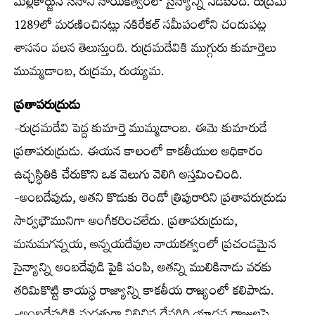
మల్లికార్జున సేనాని నాయకత్వంలో సైన్యాన్ని నడిపింది. రుద్రమ
1289లో మరణించినట్లు నకిరేకల్ సమీపంలోని చందుపట్ల
శాసనం వలన తెలుస్తుంది. రుద్రమదేవికి ముగ్గురు కుమార్తెలు
ముమ్మడాంబ, రుద్రమ, రుయ్యమ.
ప్రతాపరుద్రుడు
-రుద్రమదేవి పెద్ద కుమార్తె ముమ్మడాంబ. ఈమె కుమారుడే
ప్రతాపరుద్రుడు. ఈయన కాలంలో కాకతీయుల అధికారం
ఉచ్ఛస్థితికి చేరుకొని ఒక వెలుగు వెలిగి అస్తమించింది.
-అంబదేవుడు, అతని కొడుకు రెండో త్రిపురారిని ప్రతాపరుద్రుడు
సార్వభౌమునిగా అంగీకరించలేదు. ప్రతాపరుద్రుడు,
మనుమగన్నయ, అన్నయదేవుల నాయకత్వంలో ప్రచండమైన
సైన్యాన్ని అంబదేవుడి పైకి పంపి, అతన్ని ములికినాడు వరకు
తరిమికొట్టి కాయస్థ రాజ్యాన్ని కాకతీయ రాజ్యంలో కలిపాడు.