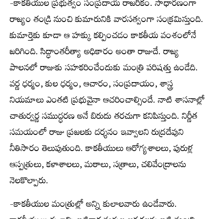
-కాకతీయుల ప్రభుత్వం సంప్రదాయ రాజరికం. సాధారణంగా
రాజ్యం తండ్రి నుంచి కుమారునికి వారసత్వంగా సంక్రమిస్తుంది.
కుమార్తెకు కూడా ఆ హక్కు కల్పించడం కాకతీయ వంశంలోనే
జరిగింది. సిద్ధాంతరీత్యా అధికారం అంతా రాజుదే. రాజ్య
పాలనలో రాజుకు సహకరించేందుకు మంత్రి పరిషత్తు ఉండేది.
వర్ణ ధర్మం, కుల ధర్మం, ఆచారం, సంప్రదాయం, శాస్త్ర
నియమాలు ఎంతటి ప్రభువైనా ఆచరించాల్సిందే. నాటి శాసనాల్లో
చాతుర్వర్ణ సముద్ధరణ అనే బిరుదు తరచుగా కనిపిస్తుంది. నిర్ణీత
సమయంలో రాజు ప్రజలకు దర్శనం ఇవ్వాలని రుద్రదేవుని
నీతిసారం తెలుపుతుంది. కాకతీయులు ఆరోగ్యశాలలు, పురుళ్ల
ఆస్పత్రులు, కళాశాలలు, మఠాలు, సత్రాలు, చలివేంద్రాలను
నెలకొల్పారు.
-కాకతీయుల మంత్రుల్లో అన్ని కులాలవారు ఉండేవారు.