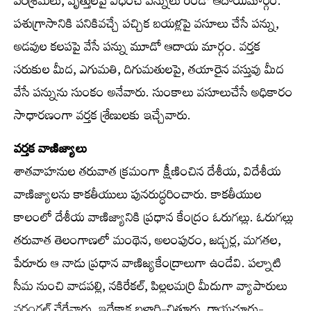
పరిశ్రమలు, వృత్తులపై విధించే పన్నులు రెండో ఆదాయమార్గం.
పశుగ్రాసానికి పనికివచ్చే పచ్చిక బయళ్లపై వసూలు చేసే పన్ను,
అడవుల కలపపై వేసే పన్ను మూడో ఆదాయ మార్గం. వర్తక
సరుకుల మీద, ఎగుమతి, దిగుమతులపై, తయారైన వస్తువు మీద
వేసే పన్నును సుంకం అనేవారు. సుంకాలు వసూలుచేసే అధికారం
సాధారణంగా వర్తక శ్రేణులకు ఇచ్చేవారు.
వర్తక వాణిజ్యాలు
శాతవాహనుల తరువాత క్రమంగా క్షీణించిన దేశీయ, విదేశీయ
వాణిజ్యాలను కాకతీయులు పునరుద్ధరించారు. కాకతీయుల
కాలంలో దేశీయ వాణిజ్యానికి ప్రధాన కేంద్రం ఓరుగల్లు. ఓరుగల్లు
తరువాత తెలంగాణలో మంథెన, అలంపురం, జడ్చర్ల, మగతల,
పేరూరు ఆ నాడు ప్రధాన వాణిజ్యకేంద్రాలుగా ఉండేవి. పల్నాటి
సీమ నుంచి వాడపల్లి, నకిరేకల్, పిల్లలమర్రి మీదుగా వ్యాపారులు