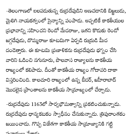
-తెలంగాణలో బలపడుతున్న రుద్రదేవుడిని అణచడానికి బిజ్జలుడు,
మైలిగి నాయకత్వంలో సైన్యాన్ని పంపాడు. అప్పటికే కాకతీయుల
ప్రభావాన్ని సహించని రెండో మేడరాజు, ఇతని కొడుకు రెండో
జగ్గదేవుడు, దొమ్మరాజు కూటమిగా ఏర్పడి రుద్రుడి మీద
దండెత్తారు. ఈ కూటమి ప్రణాళికను రుద్రదేవుడు భగ్నం చేసి
వారిని ఓడించి నగునూరు, పొలవాస రాజ్యాలను కాకతీయ
రాజ్యంలో కలిపాడు. దీంతో కాకతీయ రాజ్యం గోదావరి దాకా
విస్తరించింది. కాలచూరి రాజ్యంలో ఉన్న బీదర్, జహీరాబాద్
మొదలైన ప్రాంతాలను కాకతీయ సామ్రాజ్యంలో చేర్చాడు.
-రుద్రదేవుడు 1163లో సార్వభౌమత్వాన్ని ప్రకటించుకున్నాడు.
రుద్రదేవుడు ధాన్యకటకం స్వాధీనం చేసుకున్నాడు. త్రిపురాంతకం
జయించాడు. గొప్ప విజేతగా కాకతీయ సామ్రాజ్యానికి గట్టి