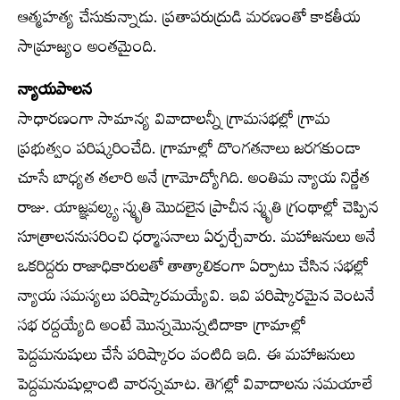
ఆత్మహత్య చేసుకున్నాడు. ప్రతాపరుద్రుడి మరణంతో కాకతీయ
సామ్రాజ్యం అంతమైంది.
న్యాయపాలన
సాధారణంగా సామాన్య వివాదాలన్నీ గ్రామసభల్లో గ్రామ
ప్రభుత్వం పరిష్కరించేది. గ్రామాల్లో దొంగతనాలు జరగకుండా
చూసే బాధ్యత తలారి అనే గ్రామోద్యోగిది. అంతిమ న్యాయ నిర్ణేత
రాజు. యాజ్ఞవల్క్య స్మృతి మొదలైన ప్రాచీన స్మృతి గ్రంథాల్లో చెప్పిన
సూత్రాలననుసరించి ధర్మాసనాలు ఏర్పర్చేవారు. మహాజనులు అనే
ఒకరిద్దరు రాజాధికారులతో తాత్కాలికంగా ఏర్పాటు చేసిన సభల్లో
న్యాయ సమస్యలు పరిష్కారమయ్యేవి. ఇవి పరిష్కారమైన వెంటనే
సభ రద్దయ్యేది అంటే మొన్నమొన్నటిదాకా గ్రామాల్లో
పెద్దమనుషులు చేసే పరిష్కారం వంటిది ఇది. ఈ మహాజనులు
పెద్దమనుషుల్లాంటి వారన్నమాట. తెగల్లో వివాదాలను సమయాలే