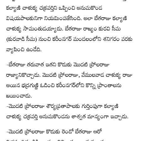
కల్యాణి చాళుక్య చక్రవర్తిని ఒప్పించి అనుమకొండ
విషయపాలకునిగా నియమింపజేసింది. అలా బేతరాజు కల్యాణి
చాళుక్య సామంతుడయ్యాడు. బేతరాజు రాజ్యం కురవి సీమ
(కురవాడి సీమ) నుంచి కరీంనగర్ మండలంలోని శనిగరం వరకు
వ్యాపించి ఉండేది.
-బేతరాజు తరువాత ఇతని కొడుకు మొదటి ప్రోలరాజు
రాజ్యానికొచ్చాడు. మొదటి ప్రోలరాజు, వేములవాడ చాళుక్య రాజు
అయిన భద్రగుణ్ణి ఓడించి కరీంనగర్‌లోని కొన్ని ప్రాంతాలను
జయించాడు.
-మొదటి ప్రోలరాజు శౌర్యప్రతాపాలకు గుర్తింపుగా కల్యాణి
చాళుక్య చక్రవర్తి అనుమకొండను శాశ్వత మాన్యంగా ఇచ్చాడు.
-మొదటి ప్రోలరాజు కొడుకు రెండో బేతరాజు ఆరో