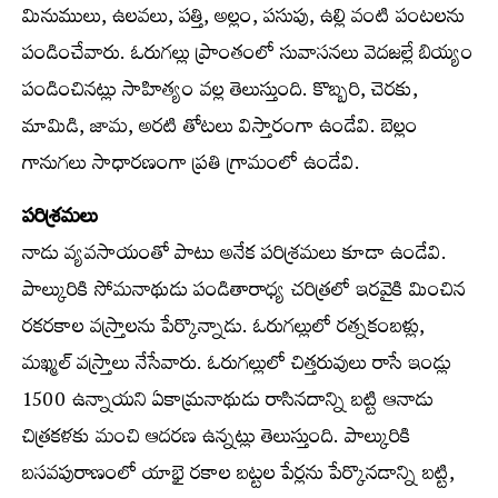
మినుములు, ఉలవలు, పత్తి, అల్లం, పసుపు, ఉల్లి వంటి పంటలను
పండించేవారు. ఓరుగల్లు ప్రాంతంలో సువాసనలు వెదజల్లే బియ్యం
పండించినట్లు సాహిత్యం వల్ల తెలుస్తుంది. కొబ్బరి, చెరకు,
మామిడి, జామ, అరటి తోటలు విస్తారంగా ఉండేవి. బెల్లం
గానుగలు సాధారణంగా ప్రతి గ్రామంలో ఉండేవి.
పరిశ్రమలు
నాడు వ్యవసాయంతో పాటు అనేక పరిశ్రమలు కూడా ఉండేవి.
పాల్కురికి సోమనాథుడు పండితారాధ్య చరిత్రలో ఇరవైకి మించిన
రకరకాల వస్ర్తాలను పేర్కొన్నాడు. ఓరుగల్లులో రత్నకంబళ్లు,
మఖ్మల్ వస్ర్తాలు నేసేవారు. ఓరుగల్లులో చిత్తరువులు రాసే ఇండ్లు
1500 ఉన్నాయని ఏకామ్రనాథుడు రాసినదాన్ని బట్టి ఆనాడు
చిత్రకళకు మంచి ఆదరణ ఉన్నట్లు తెలుస్తుంది. పాల్కురికి
బసవపురాణంలో యాభై రకాల బట్టల పేర్లను పేర్కొనడాన్ని బట్టి,