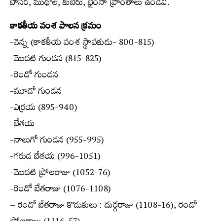
బాసర, ముథోల్, కుబేరు, భైంసా ప్రాంతాలు ఉండేవి.
కాకతీయ వంశ పాలన క్రమం
-వెన్న (కాకతీయ వంశ స్థాపకుడు- 800-815)
-మొదటి గుండన (815-825)
-రెండో గుండన
-మూడో గుండన
-ఎర్రయ (895-940)
-బేతయ
-నాలుగో గుండన (955-995)
-గరుడ బేతయ (996-1051)
-మొదటి ప్రోలరాజు (1052-76)
-రెండో బేతరాజు (1076-1108)
– రెండో బేతరాజు కొడుకులు : దుర్గరాజు (1108-16), రెండో