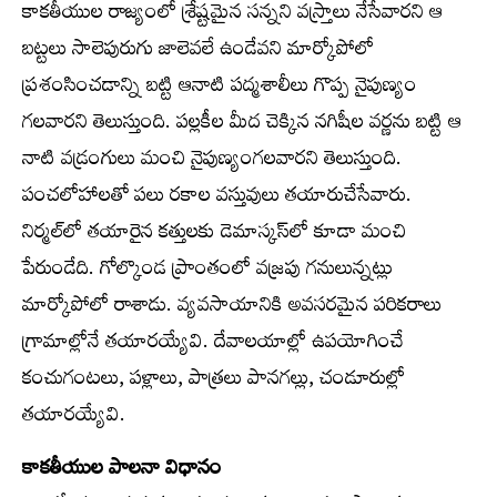
కాకతీయుల రాజ్యంలో శ్రేష్టమైన సన్నని వస్ర్తాలు నేసేవారని ఆ
బట్టలు సాలెపురుగు జాలెవలే ఉండేవని మార్కోపోలో
ప్రశంసించడాన్ని బట్టి ఆనాటి పద్మశాలీలు గొప్ప నైపుణ్యం
గలవారని తెలుస్తుంది. పల్లకీల మీద చెక్కిన నగిషీల వర్ణను బట్టి ఆ
నాటి వడ్రంగులు మంచి నైపుణ్యంగలవారని తెలుస్తుంది.
పంచలోహాలతో పలు రకాల వస్తువులు తయారుచేసేవారు.
నిర్మల్‌లో తయారైన కత్తులకు డెమాస్కస్‌లో కూడా మంచి
పేరుండేది. గోల్కొండ ప్రాంతంలో వజ్రపు గనులున్నట్లు
మార్కోపోలో రాశాడు. వ్యవసాయానికి అవసరమైన పరికరాలు
గ్రామాల్లోనే తయారయ్యేవి. దేవాలయాల్లో ఉపయోగించే
కంచుగంటలు, పళ్లాలు, పాత్రలు పానగల్లు, చండూరుల్లో
తయారయ్యేవి.
కాకతీయుల పాలనా విధానం