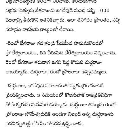
విక్రమాదిత్యుడికి అండగా నిలిచాడు. అందుకుగాను
విక్రమాదిత్యుడు బేతరాజుకు జగదేవుడి నుంచి సబ్బి-1000
మొత్తాన్ని తీసుకొని ఇతనికిచ్చాడు. అలా శనిగరం ప్రాంతం, సబ్బి
సహస్రం కాకతీయ రాజ్యంలో చేరాయి.
-రెండో బేతరాజు తన తండ్రి పేరుమీద హనుమకొండలో
ప్రోలేశ్వరాలయం, తన పేరుమీద బేతేశ్వరాలయం నిర్మించాడు.
రెండో బేతరాజు తరువాత ఇతని పెద్ద కొడుకు దుర్గరాజు
రాజయ్యాడు. దుర్గరాజు, రెండో ప్రోలరాజు అన్నదమ్ములు.
-దుర్గరాజు, జగదేవుని సహకారంతో స్వతంత్రించడానికి
ప్రయత్నించాడు. ఆ సమయంలో కొలనుపాక రాజప్రతినిధిగా
సోమేశ్వరుడు నియమితుడయ్యాడు. దుర్గరాజు తమ్ముడు రెండో
ప్రోలరాజు సోమేశ్వరుడికి అండగా నిలబడి అన్న దుర్గరాజును
పదవీచ్చుతుణ్ణి చేసి సింహాసనమధిష్టించాడు.