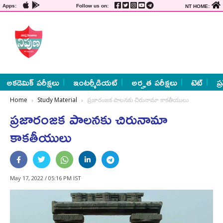
Apps:
Follow us on:
NT HOME:
అకడెమిక్ పరీక్షలు
ఇంటర్మీడియట్
అర్హత పరీక్షలు
టెట్
ప్
Home
Study Material
ప్రజారంజక పాలనకు చిరునామా కాకతీయులు
ప్రజారంజక పాలనకు చిరునామా
కాకతీయులు
May 17, 2022 / 05:16 PM IST