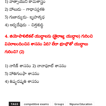
1) వాత్సాయుని కామశాస్త్రం
2) హాలుడు – గాధాసప్తశతి
3) గుణాడ్యుడు- బృహత్కథ
4) ఆర్యదేవుడు – చిత్తశుద్ధి
4. జియోపొలిటికల్ యుద్ధాలను (త్రైరాజ్య యుద్ధాల) గురించి
వివరాలందించిన శాసనం ఏది? లేదా భూభౌతో యుద్ధాలు
గురించి? (2)
1) నాసిక్ శాసనం 2) నానాఘాట్ శాసనం
3) హాతిగుంఫా శాసనం
4) తిష్యరష్మతి శాసనం
TAGS
competitive exams
Groups‌
Nipuna Education