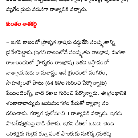
లంబోదరుడు, అప్పీలకుడు, మేఘస్వాతి, స్వాతికర్ణి, స్కందస్వాతి,
మృగేంద్రుడు వరుసగా రాజ్యానికి వచ్చారు.
కుంతల శాతకర్ణి
– ఇతని కాలంలో ప్రాకృత భాషను రద్దుచేసి సంస్కృతాన్ని
ప్రవేశపెట్టాడు.(ఇతని కాలంలోనే సంస్కృతం రాజభాష, మిగతా
రాజులందరిలో ప్రాకృతం రాజభాష) ఇతని ఆస్థానంలో
వాత్సాయనుడు కామశాస్త్రం అనే గ్రంథంలో సంగీతం,
సాహిత్యంతో పాటు (64 కళల గురించి పేర్కొన్నాడు)
పేయింటింగ్స్, వాటి రకాల గురించి పేర్కొన్నాడు. ఈ గ్రంథానికి
శంకారాచార్యుడు జయమంగళం పేరుతో వ్యాఖ్యా నం
రచించాడు. తర్వాత పులోమావి-I రాజ్యానికి వచ్చాడు. ఇతడు
పాటలీపుత్రంపై దాడి చేశాడు. ఇతని చేతిలో ఓటమి చెంది
ఉరిశిక్షకు గురైన కణ్వ వంశ పాలకుడు సుశర్మ.(సుశర్మ