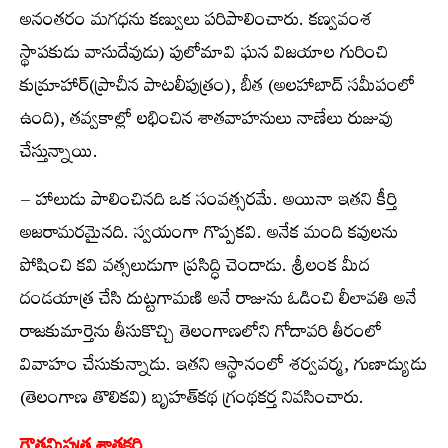
అనంతరం మగధను కణ్వులు పరిపాలించారు. కణ్వవంశ
స్థాపకుడు వాసుదేవుడు) పులోమావి ఘన విజయాల గురించి
కుమ్రాహార్(ప్రాచీన పాటలీపుత్రం), బీత (అలహాబాద్ సమీపంలో
ఉంది), తవ్వకాల్లో లభించిన శాతవాహనులు నాణేలు రుజువు
చేస్తున్నాయి.
– హాలుడు పాలించినది ఒక సంవత్సరమే. అయినా ఇతని కీర్తి
అజరామరమైనది. స్వయంగా గొప్పకవి. అనేక మంది కవులను
పోషించి కవి వత్సలుడుగా ప్రసిద్ధి చెందాడు. శ్రీలంక మీద
దండయాత్ర చేసి దుట్టగామణి అనే రాజును ఓడించి లీలావతి అనే
రాజకుమార్తెను తీసుకొచ్చి తెలంగాణలోని గోదావరి తీరంలో
వివాహం చేసుకున్నాడు. ఇతని ఆస్థానంలో శర్వవర్మ, గుణాడ్యుడు
(తెలంగాణ తొలికవి) బృహత్‌కథ గ్రంథకర్త నివసించారు.