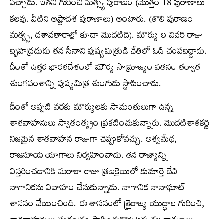
వచ్చాడు. ఇతని గురించి మత్స్య పురాణం (మొత్తం 18 పురాణాలు
కలవు. వీటిని అష్టాదశ పురాణాలు) అంటారు. (తొలి పురాణం
మత్య్స, దశావతారాల్లో కూడా మొదటిది). మౌర్యు ల చివరి రాజు
బృహద్రదుడు తన సేనాని పుష్యమిత్రుడి చేతిలో ఓడి చంపబడ్డాడు.
దీంతో ఉత్తర భారతదేశంలో మౌర్య సామ్రాజ్యం పతనం తర్వాత
శుంగవంశాన్ని పుష్యమిత్ర శుంగుడు స్థాపించాడు.
దీంతో అప్పటి వరకు మౌర్యులకు సామంతులుగా ఉన్న
శాతవాహనులు స్వాతంత్య్రం ప్రకటించుకున్నారు. మొదటిశాతకర్ణి
నిజమైన శాతవాహన రాజుగా చెప్పుకోవచ్చు. అశ్వమేథ,
రాజసూయ యాగాలు నిర్వహించాడు. తన రాజ్యాన్ని
విస్తరించడానికి మరాఠా రాజు త్రణకైయిలో కుమార్తె దేవి
నాగానికను వివాహం చేసుకున్నాడు. నాగానిక నానాఘాట్
శాసనం వేయించింది. ఈ శాసనంలో త్రైరాజ్య యుద్ధాల గురించి,