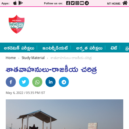
Apps:
Follow us on:
NT HOME:
అకడెమిక్ పరీక్షలు
ఇంటర్మీడియట్
అర్హత పరీక్షలు
టెట్
ప్
Home
Study Material
శాతవాహనులు-రాజకీయ చరిత్ర
శాతవాహనులు-రాజకీయ చరిత్ర
May 6, 2022 / 05:35 PM IST