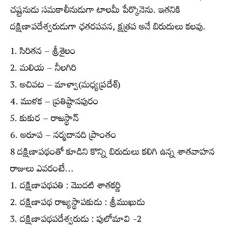
చష్టనుడు సమకాలీనుడుగా టాలమీ పేర్కొనెను. ఇతనికి
దక్షిణాపదేశ్వరుడుగా ఛతరపవన, క్షత్రప అనే బిరుదులు కలవు.
1. సిరితన – శ్రీశైలం
2. మలియ – నీలగిరి
3. అచివట – మాళ్వా(మధ్యప్రదేశ్)
4. ముళక – ప్రతిష్ఠానపురం
5. కుకుర – రాజస్థాన్
6. అరూప – నర్మదానది ప్రాంతం
8 దక్షిణాపథంతో కూడిని కొన్ని బిరుదులు కలిగి ఉన్న శాతవాహన
రాజులు ఎవరంటే…
1. దక్షిణాపథపతి : మొదటి శాతకర్ణి
2. దక్షిణాపథ రాజ్యస్థాపకుడు : శ్రీముఖుడు
3. దక్షిణాపథపదేశ్వరుడు : పులోమావి -2