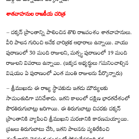
దుర్గాలు ఉన్నాయని పేర్కొన్నాడు.
శాతవాహనుల రాజకీయ చరిత్ర
– దక్కన్ ప్రాంతాన్ని పాలించిన తొలి రాజవంశం శాతవాహనులు.
వీరి పాలన గురించి అనేక చారిత్రక ఆధారాలు ఉన్నాయి. వాయు
పురాణంలో 30 మంది రాజులని, మత్స్య పురాణంలో 19 మంది
రాజులని వివరాలు ఉన్నాయి. (ఇక్కడ అభ్యర్థులు గమనించాల్సిన
విషయం ఏ పురాణంలో ఎంత మంతి రాజులను పేర్కొన్నారు)
– శ్రీముఖుడు ఈ రాజ్య స్థాపకుడు ఇతడు మౌర్యులకు
సామంతుడిగా పనిచేశాడు. ఇతని కాలంలో దక్షిణ భారతదేశంలో
పౌరతిరుగుబాట్లు జరిగాయి. ఈ తిరుగుబాట్లు చివరకు దక్కన్
ప్రాంతానికి వ్యాపించి శ్రీముఖుని మరణానికి కారణమయ్యాయి.
ప్రజలు తిరుగుబాటు చేసి, ఇతని పాలనను వ్యతిరేకించి