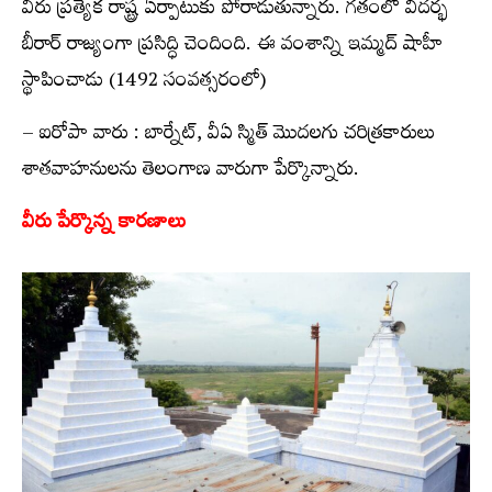
వీరు ప్రత్యేక రాష్ట్ర ఏర్పాటుకు పోరాడుతున్నారు. గతంలో విదర్భ
బీరార్ రాజ్యంగా ప్రసిద్ధి చెందింది. ఈ వంశాన్ని ఇమ్మద్ షాహీ
స్థాపించాడు (1492 సంవత్సరంలో)
– ఐరోపా వారు : బార్నేట్, వీఏ స్మిత్ మొదలగు చరిత్రకారులు
శాతవాహనులను తెలంగాణ వారుగా పేర్కొన్నారు.
వీరు పేర్కొన్న కారణాలు