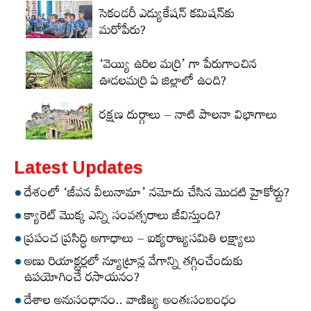
సెకండరీ ఎడ్యుకేషన్‌ కమిషన్‌కు
మరోపేరు?
‘వెయ్యి ఉరిల మర్రి’ గా పేరుగాంచిన
ఊడలమర్రి ఏ జిల్లాలో ఉంది?
రక్షణ దుర్గాలు – నాటి పాలనా విభాగాలు
Latest Updates
దేశంలో ‘జీవన వీలునామా’ నమోదు చేసిన మొదటి హైకోర్టు?
క్యారెట్‌ మొక్క ఎన్ని సంవత్సరాలు జీవిస్తుంది?
ప్రపంచ ప్రసిద్ధి అగాధాలు – ఐక్యరాజ్యసమితి లక్ష్యాలు
అణు రియాక్టర్లలో న్యూట్రాన్ల వేగాన్ని తగ్గించేందుకు
ఉపయోగించే రసాయనం?
దేశాల అనుసంధానం.. వాణిజ్య అంతఃసంబంధం