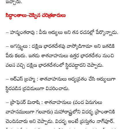
ఇచ్చారు.
సిద్ధాంతాలు-చెప్పిన చరిత్రకారులు
– హన్మంతరావు : వీరు ఆర్యులు అని తన రచనల్లో పేర్కొన్నాడు.
– అగస్త్యులు : దక్షిణ భారతదేశపు వాస్కోడిగామా అని ఇతడికి
పేరు కలదు. ఇతడు శాతవాహనులు ఉత్తర భారతదేశం నుంచి
వలస వచ్చి దక్షిణ భారతదేశంలో స్థిరపడ్డారని చెప్పాడు.
– ఆర్‌ఎస్ బ్రహ్మ : శాతవాహనులు ఆర్యవ్రతం చేసి ఆర్యులుగా
స్థిరపడిన ద్రవిడులుగా వివరించాడు.
– ప్రొఫెసర్ మిరాషి : శాతవాహనులు (వంద ఏనుగులు
వాహనములుగా గలవారు) మహారాష్ట్రలోని విదర్భ ప్రాంతానికి
చెందినవారు అని చెప్పాడు. విదర్భ అంటే ప్రస్తుతం నాగ్‌పూర్.