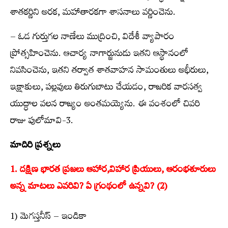
శాతకర్ణిని అరక, మహాతారకగా శాసనాలు వర్ణించెను.
– ఓడ గుర్తుగల నాణేలు ముద్రించి, విదేశీ వ్యాపారం
ప్రోత్సహించెను. ఆచార్య నాగార్జునుడు ఇతని ఆస్థానంలో
నివసించెను, ఇతని తర్వాత శాతవాహన సామంతులు అభీరులు,
ఇక్షాకులు, పల్లవులు తిరుగుబాటు చేయడం, రాజరిక వారసత్వ
యుద్ధాల వలన రాజ్యం అంతమయ్యెను. ఈ వంశంలో చివరి
రాజు పులోమావి-3.
మాదిరి ప్రశ్నలు
1. దక్షిణ భారత ప్రజలు ఆహార,విహార ప్రియులు, ఆరంభశూరులు
అన్న మాటలు ఎవరివి? ఏ గ్రంథంలో ఉన్నవి? (2)
1) మెగస్తనీస్ – ఇండికా