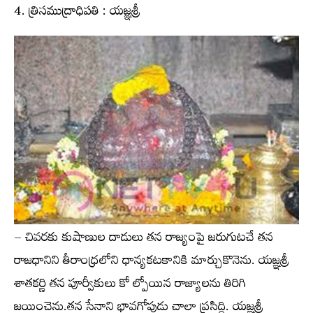
4. త్రిసముద్రాధిపతి : యజ్ఞశ్రీ
– చివరకు కుషాణుల దాడులు తన రాజ్యంపై జరుగుటచే తన
రాజధానిని తీరాంధ్రలోని ధాన్యకటకానికి మార్చుకొనెను. యజ్ఞశ్రీ
శాతకర్ణి తన పూర్వీకులు కో ల్పోయిన రాజ్యాలను తిరిగి
జయించెను.తన సేనాని భావగోపుడు చాలా ప్రసిద్ధి. యజ్ఞశ్రీ