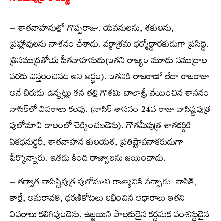
గౌతమిపుత్ర శాతకర్ణి
– శాతవాహనుల్లో గొప్పరాజు. యవనులను, శకులను,
ప్రహ్లావులను నాశనం చేశాడు. వర్ణాశ్రమ ధర్మోద్ధారకుడుగా ప్రసిద్ధి.
త్రిసముద్రతోయ పీతవాహనుడు(ఇతని రాజ్యం మూడు సముద్రాల
వరకు విస్తరించినది అని అర్థం). ఇతనికి రాజరాణో లేదా రాజరాజు
అనే బిరుదు ఉన్నట్లు తన తల్లి గౌతమి బాలాశ్రీ వేయించిన శాసనం
నాసిక్‌లో వివరాలు కలవు. (నాసిక్ శాసనం 24వ రాజు వాసిష్టపుత్ర
పులోమావి కాలంలో చెక్కించబడెను). గౌతమీపుత్ర శాతకర్ణికి
ఏకధనుర్ధరీ, శాతవాహన కులయశ, ప్రతిష్టాపనాకరుడుగా
పేర్కొన్నారు. ఇతడు కింది రాజ్యాలను జయించాడు.
– తర్వాత వాసిష్టిపుత్ర పులోమావి రాజ్యానికి వచ్చాడు. నాసిక్,
కార్లే, అమరావతి, ధరణికోటలు లభించిన ఆధారాలు ఇతని
వివరాలు కలిగివుండెను. ఉజ్జయిని పాలకుడైన కర్దమక వంశస్థుడైన