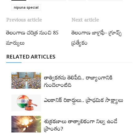
nipuna special
Previous article
Next article
తెలంగాణ చరిత్ర నుంచి 85
తెలంగాణ జాగ్రఫీ- గ్రూప్స్
మార్కులు
ప్రత్యేకం
RELATED ARTICLES
తాత్వికతను తెలిపేది.. రాజ్యాంగానికి
గుండెలాంటిది
ఎలకానిక్‌ రికార్డులు.. ప్రాథమిక సాక్ష్యాలు
శుక్రకణాలు తాత్కాలికంగా నిల్వ ఉండే
ప్రాంతం?