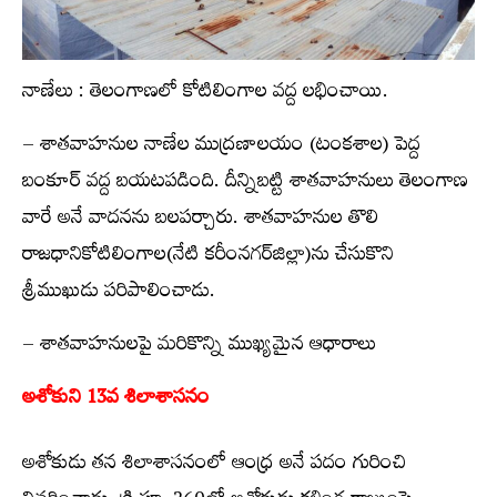
నాణేలు : తెలంగాణలో కోటిలింగాల వద్ద లభించాయి.
– శాతవాహనుల నాణేల ముద్రణాలయం (టంకశాల) పెద్ద
బంకూర్ వద్ద బయటపడింది. దీన్నిబట్టి శాతవాహనులు తెలంగాణ
వారే అనే వాదనను బలపర్చారు. శాతవాహనుల తొలి
రాజధానికోటిలింగాల(నేటి కరీంనగర్‌జిల్లా)ను చేసుకొని
శ్రీముఖుడు పరిపాలించాడు.
– శాతవాహనులపై మరికొన్ని ముఖ్యమైన ఆధారాలు
అశోకుని 13వ శిలాశాసనం
అశోకుడు తన శిలాశాసనంలో ఆంధ్ర అనే పదం గురించి