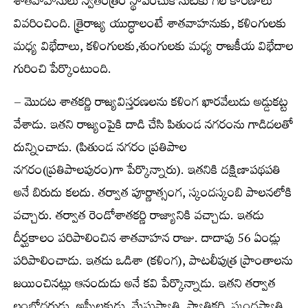
శాతవాహనులు స్వతంత్రం స్థాపించుకొనుటకు గల కారణాలు
వివరించింది. త్రైరాజ్య యుద్ధాలంటే శాతవాహనుకు, కళింగులకు
మధ్య విభేదాలు, కళింగులకు,శుంగులకు మధ్య రాజకీయ విభేదాల
గురించి పేర్కొంటుంది.
– మొదట శాతకర్ణి రాజ్యవిస్తరణలను కళింగ ఖారవేలుడు అడ్డుకట్ట
వేశాడు. ఇతని రాజ్యంపైకి దాడి చేసి పితుండ నగరంను గాడిదలతో
దున్నించాడు. (పితుండ నగరం ప్రతిపాల
నగరం(ప్రతిపాలపురం)గా పేర్కొన్నారు). ఇతనికి దక్షిణాపథపతి
అనే బిరుదు కలదు. తర్వాత పూర్ణాత్సంగ, స్కందస్కంబి పాలనలోకి
వచ్చారు. తర్వాత రెండోశాతకర్ణి రాజ్యానికి వచ్చాడు. ఇతడు
దీర్ఘకాలం పరిపాలించిన శాతవాహన రాజు. దాదాపు 56 ఏండ్లు
పరిపాలించాడు. ఇతడు ఒడిశా (కళింగ), పాటలీపుత్ర ప్రాంతాలను
జయించినట్లు ఆనందుడు అనే కవి పేర్కొన్నాడు. ఇతని తర్వాత