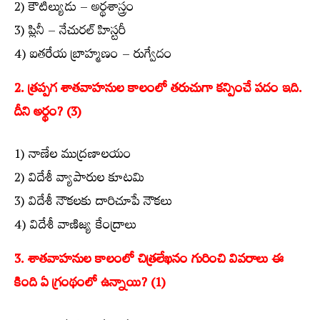
2) కౌటిల్యుడు – అర్థశాస్త్రం
3) ప్లినీ – నేచురల్ హిస్టరీ
4) ఐతరేయ బ్రాహ్మణం – రుగ్వేదం
2. త్రప్పగ శాతవాహనుల కాలంలో తరుచుగా కన్పించే పదం ఇది.
దీని అర్థం? (3)
1) నాణేల ముద్రణాలయం
2) విదేశీ వ్యాపారుల కూటమి
3) విదేశీ నౌకలకు దారిచూపే నౌకలు
4) విదేశీ వాణిజ్య కేంద్రాలు
3. శాతవాహనుల కాలంలో చిత్రలేఖనం గురించి వివరాలు ఈ
కింది ఏ గ్రంథంలో ఉన్నాయి? (1)