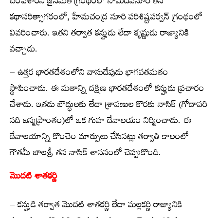
చంపేశారని జైనమత గ్రంథంలో సోమదేవసూరి తన
కథాసరిత్సాగరంలో, హేమచంద్ర సూరి పరిశిష్టపర్వన్ గ్రంథంలో
వివరించారు. ఇతని తర్వాత కన్హుడు లేదా కృష్ణుడు రాజ్యానికి
వచ్చాడు.
– ఉత్తర భారతదేశంలోని వాసుదేవుడు భాగవతమతం
స్థాపించాడు. ఈ మతాన్ని దక్షిణ భారతదేశంలో కన్హుడు ప్రచారం
చేశాడు. ఇతడు బౌద్ధులకు లేదా శ్రావణుల కొరకు నాసిక్ (గోదావరి
నది జన్మప్రాంతం)లో ఒక గుహ దేవాలయం నిర్మించాడు. ఈ
దేవాలయాన్ని కొంచెం మార్పులు చేసినట్లు తర్వాతి కాలంలో
గౌతమీ బాలశ్రీ తన నాసిక్ శాసనంలో చెప్పుకొంది.
మొదటి శాతకర్ణి
– కన్హుడి తర్వాత మొదటి శాతకర్ణి లేదా మల్లకర్ణి రాజ్యానికి