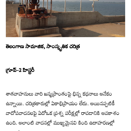
తెలంగాణ సామాజిక, సాంస్కృతిక చరిత్ర
గ్రూప్-2 హిస్టరీ
శాతవాహనులు వారి జన్మప్రాంతంపై భిన్న కథనాలు అనేకం
ఉన్నాయి. చరిత్రకారుల్లో ఏకాభిప్రాయం లేదు. అయినప్పటికీ
వాదోపవాదనలపై ఏదోఒక ప్రశ్న పరీక్షల్లో రావడానికి అవకాశం
ఉంది. అలాంటి వాదనల్లో ముఖ్యమైనవి కింది ఉదాహరణల్లో