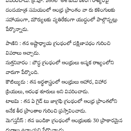
వివరించాడు. క్రి.పూ. 260లో అశోకుడు కళింగ రాజ్యంపై
దండయాత్ర సమయంలో ఆంధ్ర ప్రాంతం వా రు కళింగులకు
సహాయంగా, మౌర్యులకు వ్యతిరేకంగా యుద్ధంలో పాల్గొన్నట్లు
పేర్కొన్నాడు.
పాణిని : తన అష్టాధ్యాయ గ్రంథంలో దక్షిణాపథం గురించి
వివరాలు ఆచ్చాడు.
సుత్తనివారం : బౌద్ధ గ్రంథంలో ఆంధ్రులు అస్మక రాజ్యంలోని
వారుగా పేర్కొంది.
కౌటిల్యుడు : తన అర్థశాస్త్రంలో ఆంధ్రులు ఆహార, విహార
ప్రియులు, ఆరంభ శూరులు అని వివరించాడు.
టాలమి : తన ఏ గైడ్ టు జాగ్రఫి గ్రంథంలో ఆంధ్ర ప్రాంతలోని
అనేక తీర ప్రాంతాల గురించి ప్రస్తావించాడు.
మెగస్తనీస్ : తన ఇండికా గ్రంథంలో ఆంధ్రులకు 30 ప్రాకారమైన