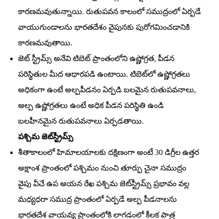
కారణమవుతున్నాయి. రుతుపవన కాలంలో సముద్రంలో ఏర్పడే
వాయుగుండాలను భారతదేశం వైపునకు పురోగమించడానికి
కారణమవుతాయి.
జెట్‌ స్ట్రీమ్స్‌ అనేవి టిబెట్‌ ప్రాంతంలోని ఉష్ణోగ్రత, పీడన
పరిస్థితుల మీద ఆధారపడి ఉంటాయి. టిబెట్‌లో ఉష్ణోగ్రతలు
అధికంగా ఉంటే అల్పపీడనం ఏర్పడి బలమైన రుతుపవనాలు,
అల్ప ఉష్ణోగ్రతలు ఉంటే అధిక పీడన పరిస్థితి ఉండి
బలహీనమైన రుతుపవనాలు ఏర్పడతాయి.
పశ్చిమ జెట్‌స్ట్రీమ్స్‌
శీతాకాలంలో హిమాలయాలకు దక్షిణంగా అంటే 30 డిగ్రీల ఉత్తర
అక్షాంశ ప్రాంతంలో పశ్చిమం నుంచి తూర్పు చైనా సముద్రం
వైపు వీచే ఉప అయన రేఖ పశ్చిమ జెట్‌స్ట్రీమ్స్‌ ప్రభావం వల్ల
మధ్యధరా సముద్ర ప్రాంతంలో ఏర్పడే అల్ప పీడనాలను
భారతదేశ వాయవ్య ప్రాంతంలోకి లాగడంలో కీలక పాత్ర