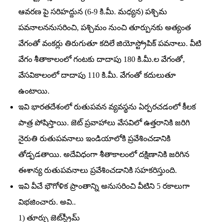
ఆవరణ పై సరిహద్దున (6-9 కి.మీ. మధ్యన) పశ్చిమ
పవనాలననుసరించి, పశ్చిమం నుంచి తూర్పునకు అత్యంత
వేగంతో వంకర్లు తిరుగుతూ కదిలే జియోస్ట్రోపిక్‌ పవనాలు. వీటి
వేగం శీతాకాలంలో గంటకు దాదాపు 180 కి.మీ.ల వేగంతో,
వేసవికాలంలో దాదాపు 110 కి.మీ. వేగంతో కదులుతూ
ఉంటాయి.
ఇవి భారతదేశంలో రుతుపవన వ్యవస్థను ఏర్పరచడంలో కీలక
పాత్ర పోషిస్తాయి. జెట్‌ ప్రవాహాలు వేసవిలో ఉత్తరానికి జరిగి
నైరుతి రుతుపవనాలు ఇండియాలోకి ప్రవేశించడానికి
తోడ్పడతాయి. అదేవిధంగా శీతాకాలంలో దక్షిణానికి జరిగిన
ఈశాన్య రుతుపవనాలు ప్రవేశించడానికి సహకరిస్తుంది.
ఇవి వీచే భౌగోళిక ప్రాంతాన్ని అనుసరించి వీటిని 5 రకాలుగా
విభజించారు. అవి..
1) తూర్పు జెట్‌స్ట్రీమ్‌