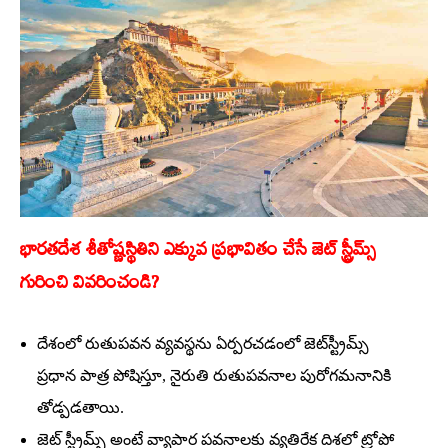
భారతదేశ శీతోష్ణస్థితిని ఎక్కువ ప్రభావితం చేసే జెట్‌ స్ట్రీమ్స్‌
గురించి వివరించండి?
దేశంలో రుతుపవన వ్యవస్థను ఏర్పరచడంలో జెట్‌స్ట్రీమ్స్‌
ప్రధాన పాత్ర పోషిస్తూ, నైరుతి రుతుపవనాల పురోగమనానికి
తోడ్పడతాయి.
జెట్‌ స్ట్రీమ్స్‌ అంటే వ్యాపార పవనాలకు వ్యతిరేక దిశలో ట్రోపో