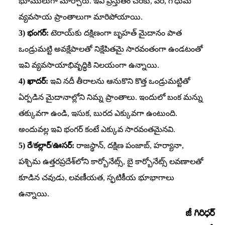
భూములుగా మార్చారు. ఇవి ప్రస్తుతం చెరకు, వరి, గోధుమ
వ్యవసాయ ప్రాంతాలుగా మారిపోయాయి.
3) భంగర్‌:
టెరాయ్‌కు దక్షిణంగా బృహత్‌ మైదానం పాత
ఒండ్రుమట్టి అవక్షేపాలతో నిక్షేపితమై సారవంతంగా ఉండటంతో
ఇవి వ్యవసాయాభివృద్ధికి నిలయంగా ఉన్నాయి.
4) ఖాదర్‌:
ఇవి నదీ తీరాలను ఆనుకొని కొత్త ఒండ్రుమట్టితో
ఏర్పడిన మైదానాల్లోని నిమ్న ప్రాంతాలు. ఇందులో బంక మన్ను
తక్కువగా ఉండి, ఇసుక, బురద ఎక్కువగా ఉంటుంది.
అందువల్ల ఇవి భంగర్‌ కంటే ఎక్కువ సారవంతమైనవి.
5) రే/కల్లార్‌/ఊసర్‌:
రాజస్థాన్‌, దక్షిణ పంజాబ్‌, హర్యానా,
పశ్చిమ ఉత్తరప్రదేశ్‌లోని కార్బోనేట్స్‌, బై కార్బోనేట్స్‌ లవణాలతో
కూడిన చవుడు, లవణీయత, స్ఫటికీయ భూభాగాలు
ఉన్నాయి.
జీ గిరిధర్‌