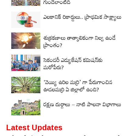
గుండెలాంటిది
ఎలకానిక్‌ రికార్డులు.. ప్రాథమిక సాక్ష్యాలు
శుక్రకణాలు తాత్కాలికంగా నిల్వ ఉండే
ప్రాంతం?
సెకండరీ ఎడ్యుకేషన్‌ కమిషన్‌కు
మరోపేరు?
‘వెయ్యి ఉరిల మర్రి’ గా పేరుగాంచిన
ఊడలమర్రి ఏ జిల్లాలో ఉంది?
రక్షణ దుర్గాలు – నాటి పాలనా విభాగాలు
Latest Updates