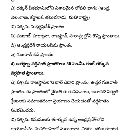
ఎ) దక్కన్‌ పీఠభూమిలోని విశాలమైన లోపలి భాగం (ఆంధ్ర,
తెలంగాణ, కర్ణాటక, తమిళనాడు, మహారాష్ట్ర)
బి) పశ్చిమ మధ్యప్రదేశ్‌ ప్రాంతం
సి) పంజాబ్‌, హర్యానా, రాజస్థాన్‌, సౌరాష్ట్రల్లోని కొన్ని ప్రాంతాలు
డి) ఆంధ్రప్రదేశ్‌ రాయలసీమ ప్రాంతం
ఇ) గుజరాత్‌ కచ్‌ ప్రాంతం
4) అత్యల్ప వర్షపాత ప్రాంతాలు: 50 సెం.మీ. కంటే తక్కువ
వర్షపాత ప్రాంతాలు.
ఎ) పశ్చిమ రాజస్థాన్‌లోని థార్‌ ఎడారి ప్రాంతం, ఉత్తర గుజరాత్‌
ప్రాంతం. ఈ ప్రాంతంలో నైరుతి రుతుపవనాలు, ఆరావళి పర్వత
శ్రేణులకు సమాంతరంగా ప్రయాణం చేయడంతో వర్షపాతం
సంభవించదు.
బి) పశ్చిమ కనుమలకు తూర్పున ఉన్న ఆంధ్రప్రదేశ్‌లోని
రాయలసీమ, మహారాష్ట్రలో మరాఠ్వాడ, విదర్భ, దక్షిణ కర్ణాటక