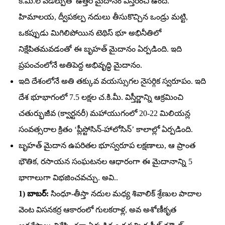
కి.మీ.ల వెడల్పుతో ఉత్తర మైదానం విస్తరించి ఉంది.
హిమాలయ, ద్వీపకల్ప నదులు తీసుకొచ్చిన ఒండ్రు మట్టి,
ఒకప్పుడు మిగిలిపోయిన టెథిస్‌ భూ అభినీతిలో
నిక్షేపితమవడంతో ఈ బృహత్‌ మైదానం ఏర్పడింది. ఇది
ప్రపంచంలోనే అతిపెద్ద అభివృద్ధి మైదానం.
ఇది దేశంలోనే అతి తక్కువ వయస్సుగల నైసర్గిక స్వరూపం. ఇది
దేశ భూభాగంలో 7.5 లక్షల చ.కి.మీ. విస్తీర్ణాన్ని ఆక్రమించి
చతుర్భుజీవ (క్వార్టనరీ) మహాయుగంలో 20-22 మిలియన్ల
సంవత్సరాల క్రితం ‘ప్లీస్టోసిన్‌-హాలోసిన్‌’ కాలాల్లో ఏర్పడింది.
బృహత్‌ మైదాన ఉపరితల భూస్వరూప లక్షణాలు, ఆ ప్రాంత
భౌతిక, రసాయన సంఘటనల ఆధారంగా ఈ మైదానాన్ని 5
భాగాలుగా విభజించవచ్చు. అవి..
1) బాబర్‌:
సింధూ-తీస్తా నదుల మధ్య శివాలిక్‌ శ్రేణుల పాదాల
వెంట విసనకర్ర ఆకారంలో గులకరాళ్ల, అవ అశోణీకృత