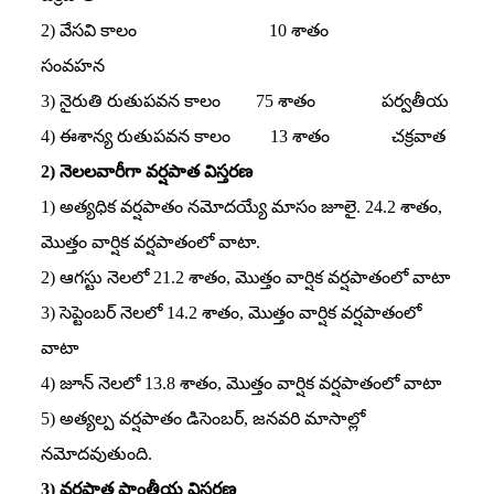
2) వేసవి కాలం 10 శాతం
సంవహన
3) నైరుతి రుతుపవన కాలం 75 శాతం పర్వతీయ
4) ఈశాన్య రుతుపవన కాలం 13 శాతం చక్రవాత
2) నెలలవారీగా వర్షపాత విస్తరణ
1) అత్యధిక వర్షపాతం నమోదయ్యే మాసం జూలై. 24.2 శాతం,
మొత్తం వార్షిక వర్షపాతంలో వాటా.
2) ఆగస్టు నెలలో 21.2 శాతం, మొత్తం వార్షిక వర్షపాతంలో వాటా
3) సెప్టెంబర్‌ నెలలో 14.2 శాతం, మొత్తం వార్షిక వర్షపాతంలో
వాటా
4) జూన్‌ నెలలో 13.8 శాతం, మొత్తం వార్షిక వర్షపాతంలో వాటా
5) అత్యల్ప వర్షపాతం డిసెంబర్‌, జనవరి మాసాల్లో
నమోదవుతుంది.
3) వర్షపాత ప్రాంతీయ విస్తరణ