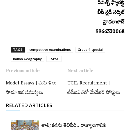
సివిల్స్‌ ఫ్యాకల్టీ
బీసీ స్టడీ సర్కిల్‌
హైదరాబాద్‌
9966330068
TAGS
competitive examinations
Group-1 special
Indian Geography
TSPSC
Previous article
Next article
Model Essays | మహిళలు
TCIL Recruitment |
సామాజిక సమస్యలు
టీసీఐఎల్‌లో మేనేజర్‌ పోస్టులు
RELATED ARTICLES
తాత్వికతను తెలిపేది.. రాజ్యాంగానికి