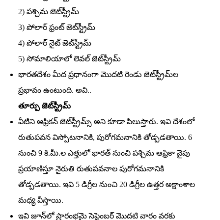
2) పశ్చిమ జెట్‌స్ట్రీమ్‌
3) పోలార్‌ ఫ్రంట్‌ జెట్‌స్ట్రీమ్‌
4) పోలార్‌ నైట్‌ జెట్‌స్ట్రీమ్‌
5) సోమాలియాలో లెవల్‌ జెట్‌స్ట్రీమ్‌
భారతదేశం మీద ప్రధానంగా మొదటి రెండు జెట్‌స్ట్రీమ్‌ల
ప్రభావం ఉంటుంది. అవి..
తూర్పు జెట్‌స్ట్రీమ్‌
వీటిని ఆఫ్రికన్‌ జెట్‌స్ట్రీమ్స్‌ అని కూడా పిలుస్తారు. ఇవి దేశంలో
రుతుపవన విస్పోటనానికి, పురోగమనానికి తోడ్పడతాయి. 6
నుంచి 9 కి.మీ.ల ఎత్తులో భారత్‌ నుంచి పశ్చిమ ఆఫ్రికా వైపు
ప్రయాణిస్తూ నైరుతి రుతుపవనాల పురోగమనానికి
తోడ్పడతాయి. ఇవి 5 డిగ్రీల నుంచి 20 డిగ్రీల ఉత్తర అక్షాంశాల
మధ్య వీస్తాయి.
ఇవి జూన్‌లో ప్రారంభమై సెప్టెంబర్‌ మొదటి వారం వరకు