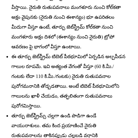
వీస్తాయి. నైరుతి రుతుపవనాలు మంగళూరు నుంచి కోల్‌కతా
అక్షం వైపునకు (నైరుతి నుంచి ఈశాన్యం) భూ ఉపరితలం
మీదుగా వీస్తూ ఉంటే, తూర్పు జెట్‌స్ట్రీమ్‌ కోల్‌కతా నుంచి
మంగళూరు అక్షం దిశలో (ఈశాన్యం నుంచి నైరుతి) ట్రోపో
ఆవరణం పై భాగంలో వీస్తూ ఉంటాయి.
ఈ తూర్పు జెట్‌స్ట్రీమ్‌ టిబెట్‌ పీఠభూమిలో ఏర్పడిన అల్పపీడన
గాలుల రూపమే. ఇవి అత్యంత వేగంతో వీస్తూ (60 కి.మీ./
గంటకు లేదా 110 కి.మీ./గంటకు) నైరుతి రుతుపవనాల
పురోగమనానికి తోడ్పడతాయి. అంటే టిబెట్‌ పీఠభూమిలోని
గాలులను ఖాళీ చేయడం, తత్ఫలితంగా రుతుపవనాలు
పురోగమిస్తాయి.
తూర్పు జెట్‌స్ట్రీమ్స్‌ చల్లగా ఉండి పొడిగా ఉండే
వాయురాశులు. తమ కింద ప్రయాణించే నైరుతి
రుతుపవనాలను తాకినప్పుడు చల్లబడి వర్షానికి