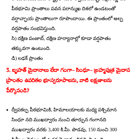
పీఠభూమి ప్రాంతాలు పవన పరాన్ముఖ దిశలో ఉండటంతో
వర్షాచ్ఛాయ ప్రాంతాలుగా రూపొందాయి. ఈ ప్రాంతంలో అల్ప
వర్షపాతం సంభవిస్తుంది.
సి) దక్షిణ పంజాబ్‌, దక్షిణ హర్యానాల్లో కూడా వర్షపాతం
తక్కువగా ఉంటుంది.
డి) లఢక్‌ ప్రాంతం
3. బృహత్‌ మైదానాలు లేదా గంగా- సింధూ- బ్రహ్మపుత్ర మైదాన
ప్రాంతం ఉపరితల భూస్వరూపాలను, వాటి లక్షణాలను
పేర్కొనండి?
ద్వీపకల్ప పీఠభూమికి, హిమాలయాలకు మధ్య పశ్చిమాన
సింధూ నది ముఖద్వారం నుంచి తూర్పున గంగానది
ముఖద్వారం వరకు 3,400 కి.మీ. పొడవు, 150 నుంచి 300