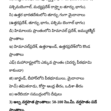
పశ్చిమబెంగాల్‌, మధ్యప్రదేశ్‌ రాష్ర్టాల తూర్పు భాగం).
సి) ఉత్తర భారతదేశంలోని తూర్పు గంగా మైదానాలు
(ఉత్తరప్రదేశ్‌, తూర్పు భాగం, పశ్చిమ బెంగాల్‌ భాగం)
డి) హిమాలయ ప్రాంతంలోని హిమాచల్‌ ప్రదేశ్‌, జమ్ముకశ్మీర్‌
ప్రాంతాలు
ఇ) హిమాచల్‌ప్రదేశ్‌, ఉత్తరాఖండ్‌, ఉత్తరప్రదేశ్‌లోని కొండ
ప్రాంతాలు
ఎఫ్‌) మహారాష్ట్రలోని ఎక్కువ ప్రాంతం (విదర్భ పీఠభూమి
కాకుండా)
జి) జార్ఖండ్‌, బీహార్‌లోని పీఠభూములు, మైదానాలు
హెచ్‌) తమిళనాడు, కోస్తా ఆంధ్ర తీరం, ఒడిశా తీరం
ఐ) అరేబియా సముద్రంలోని దీవులు
3) అల్ప వర్షపాత ప్రాంతాలు: 50-100 సెం.మీ. వర్షపాతం పడే
ప్రాంతాలు.