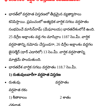
భారతదేశంలో వర్షపాత విస్తరణను తెలియజేయండి?
భారత్‌లో వర్షపాత విస్తరణలో తీవ్రమైన వ్యత్యాసాలు
కనిపిస్తాయి. ప్రపంచంలో అత్యధిక వార్షిక సగటు వర్షపాతం
సంభవించే మాసిన్‌రామ్‌ (మేఘాలయ) భారతదేశంలోనే ఉంది.
25 డిగ్రీల అక్షాంశం వద్ద గల మాసిన్రాం 1187 సెం.మీ. వార్షిక
వర్షపాతాన్ని నమోదు చేస్తుండగా, 26 డిగ్రీల అక్షాంశం వద్దగల
జైసల్మేర్‌ (థార్‌ ఎడారిలో) 13 సెం.మీ. వార్షిక వర్షపాతాన్ని
మాత్రమే పొందుతుంది.
భారతదేశ వార్షిక సగటు వర్షపాతం 118.7 సెం.మీ.
1) రుతువులవారీగా వర్షపాత విస్తరణ
రుతువు వర్షపాతం
వర్షపాత రకం
1) శీతాకాలం 2 శాతం
చక్రవాత