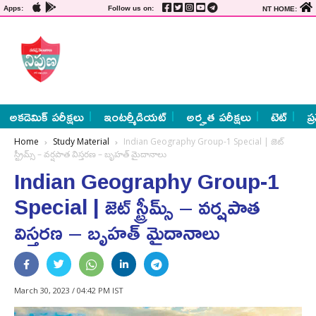
Apps:
Follow us on:
NT HOME:
అకడెమిక్ పరీక్షలు
ఇంటర్మీడియట్
అర్హత పరీక్షలు
టెట్
ప్
Home
Study Material
Indian Geography Group-1 Special | జెట్‌
స్ట్రీమ్స్‌ – వర్షపాత విస్తరణ – బృహత్‌ మైదానాలు
Indian Geography Group-1
Special | జెట్‌ స్ట్రీమ్స్‌ – వర్షపాత
విస్తరణ – బృహత్‌ మైదానాలు
March 30, 2023 / 04:42 PM IST