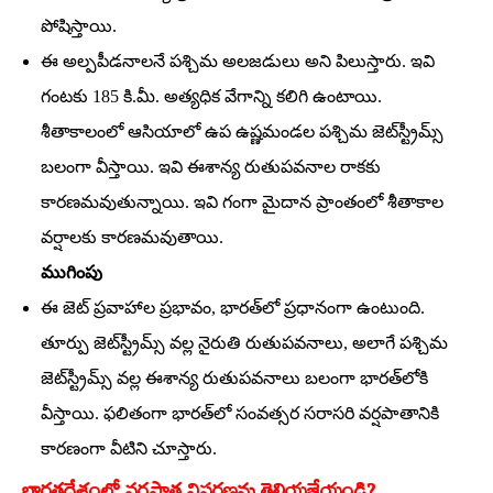
పోషిస్తాయి.
ఈ అల్పపీడనాలనే పశ్చిమ అలజడులు అని పిలుస్తారు. ఇవి
గంటకు 185 కి.మీ. అత్యధిక వేగాన్ని కలిగి ఉంటాయి.
శీతాకాలంలో ఆసియాలో ఉప ఉష్ణమండల పశ్చిమ జెట్‌స్ట్రీమ్స్‌
బలంగా వీస్తాయి. ఇవి ఈశాన్య రుతుపవనాల రాకకు
కారణమవుతున్నాయి. ఇవి గంగా మైదాన ప్రాంతంలో శీతాకాల
వర్షాలకు కారణమవుతాయి.
ముగింపు
ఈ జెట్‌ ప్రవాహాల ప్రభావం, భారత్‌లో ప్రధానంగా ఉంటుంది.
తూర్పు జెట్‌స్ట్రీమ్స్‌ వల్ల నైరుతి రుతుపవనాలు, అలాగే పశ్చిమ
జెట్‌స్ట్రీమ్స్‌ వల్ల ఈశాన్య రుతుపవనాలు బలంగా భారత్‌లోకి
వీస్తాయి. ఫలితంగా భారత్‌లో సంవత్సర సరాసరి వర్షపాతానికి
కారణంగా వీటిని చూస్తారు.