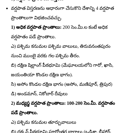
వర్షపాత విస్తరణను ఆధారంగా చేసుకొని దేశాన్ని 4 వర్షపాత
ప్రాంతాలుగా విభజించవచ్చు.
1) అధిక వర్షపాత ప్రాంతాలు:
200 సెం.మీ.ల కంటే అధిక
వర్షపాతం పడే ప్రాంతాలు.
ఎ) పశ్చిమ కనుమల పశ్చిమ వాలులు, తిరువనంతపురం
నుంచి ముంబై వరకు గల పశ్చిమ తీరం.
బి) దక్షిణ షిల్లాంగ్‌ పీఠభూమి (మేఘాలయలోని గారో, ఖాసి,
జయంతియా కొండల దక్షిణ భాగం).
సి) అసోం కొండల దక్షిణ భాగం (అసోం, మణిపూర్‌, త్రిపుర)
డి) అండమాన్‌, నికోబార్‌ దీవులు
2) మధ్యస్థ వర్షపాత ప్రాంతాలు: 100-200 సెం.మీ. వర్షపాతం
పడే ప్రాంతాలు.
ఎ) పశ్చిమ కనుమల తూర్పువాలులు
బి) దక్కన్‌ పీఠభూమి పూర్వోత్తర భాగాలు (ఒడిశా, బీహార్‌,