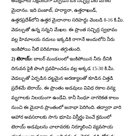
అవక్షేపాలు నిక్షేపించగా ఏర్పడిన ఒక సచ్ఛిద్ర పీట్‌ మౌంట్‌
మైదానం. ఇది పంజాబ్‌, హర్యానా, ఉత్తరాఖండ్‌,
ఉత్తరప్రదేశ్‌లోని ఉత్తర మైదానాల సరిహద్దు వెంబడి 8-16 కి.మీ.
వెడల్పుతో ఉన్న సన్నని మేఖల. ఈ ప్రాంత సచ్ఛిద్ర స్వభావం
వల్ల హిమాలయ నదులు ఇక్కడికి రాగానే అందులోని నీరు
ఇంకిపోయి నీటి పరిమాణం తగ్గుతుంది.
2) టెరాయ్‌:
బాబర్‌ మండలంలో ఇంకిపోయిన నీరు దీనికి
దిగువన పైకి పొంగి ప్రవహించడం వల్ల అక్కడ 15-30 కి.మీ.
వెడల్పుతో ఏర్పడిన దట్టమైన అరణ్యాలతో కూడిన చిత్తడి
ప్రదేశమే టెరాయ్‌. ఈ ప్రాంతం అడవులు వివిధ రకాల వన్య
మృగాలకు నిలయంగా ఉండేవి. కానీ సింధూ నాగరికత కాలం
నుంచి ఈ మైదాన ప్రాంతంలో జనాభా పెరిగింది. తద్వారా వారి
ఆహార అవసరాలకు సాగు భూమి విస్తీర్ణం పెంచే క్రమంలో
టెరాయ్‌ అడవులను చాలావరకు నిర్మూలించి వ్యవసాయ