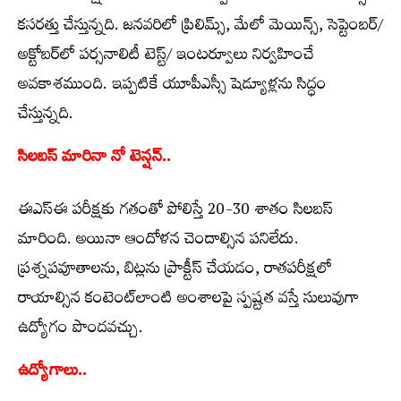
కసరత్తు చేస్తున్నది. జనవరిలో ప్రిలిమ్స్, మేలో మెయిన్స్, సెప్టెంబర్/
అక్టోబర్‌లో పర్సనాలిటీ టెస్ట్/ ఇంటర్వూలు నిర్వహించే
అవకాశముంది. ఇప్పటికే యూపీఎస్సీ షెడ్యూళ్లను సిద్ధం
చేస్తున్నది.
సిలబస్ మారినా నో టెన్షన్..
ఈఎస్‌ఈ పరీక్షకు గతంతో పోలిస్తే 20-30 శాతం సిలబస్
మారింది. అయినా ఆందోళన చెందాల్సిన పనిలేదు.
ప్రశ్నపవూతాలను, బిట్లను ప్రాక్టీస్ చేయడం, రాతపరీక్షలో
రాయాల్సిన కంటెంట్‌లాంటి అంశాలపై స్పష్టత వస్తే సులువుగా
ఉద్యోగం పొందవచ్చు.
ఉద్యోగాలు..