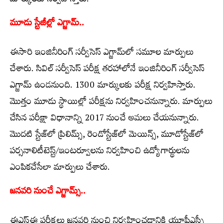
మార్కులకు నిర్వహిస్తారు.
మూడు స్టేజీల్లో ఎగ్జామ్..
ఈసారి ఇంజినీరింగ్ సర్వీసెస్ ఎగ్జామ్‌లో సమూల మార్పులు
చేశారు. సివిల్ సర్వీసెస్ పరీక్ష తరహాలోనే ఇంజినీరింగ్ సర్వీసెస్
ఎగ్జామ్ ఉండనుంది. 1300 మార్కులకు పరీక్ష నిర్వహిస్తారు.
మొత్తం మూడు స్థాయిల్లో పరీక్షను నిర్వహించనున్నారు. మార్పులు
చేసిన పరీక్షా విధానాన్ని 2017 నుంచే అమలు చేయనున్నారు.
మొదటి స్టేజ్‌లో ప్రిలిమ్స్, రెండోస్టేజ్‌లో మెయిన్స్, మూడోస్టేజ్‌లో
పర్సనాలిటీటెస్ట్/ఇంటర్వూలను నిర్వహించి ఉద్యోగార్థులను
ఎంపికచేసేలా మార్పులు చేశారు.
జనవరి నుంచే ఎగ్జామ్స్..
ఈఎస్‌ఈ పరీక్షలు జనవరి నుంచి నిర్వహించడానికి యూపీఎస్సీ