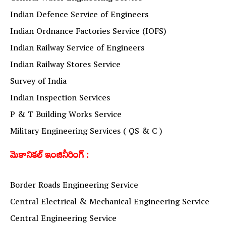
Indian Defence Service of Engineers
Indian Ordnance Factories Service (IOFS)
Indian Railway Service of Engineers
Indian Railway Stores Service
Survey of India
Indian Inspection Services
P & T Building Works Service
Military Engineering Services ( QS & C )
మెకానికల్ ఇంజినీరింగ్ :
Border Roads Engineering Service
Central Electrical & Mechanical Engineering Service
Central Engineering Service