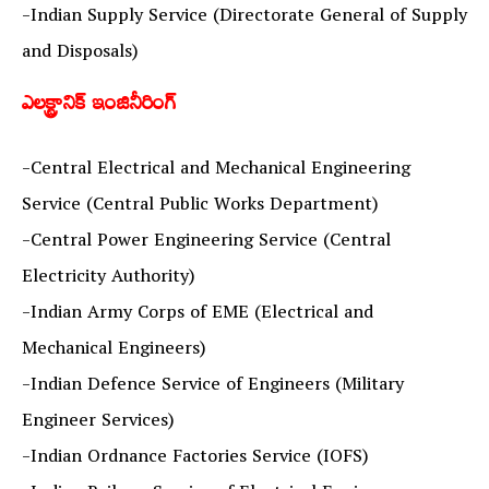
-Indian Supply Service (Directorate General of Supply
and Disposals)
ఎలక్ట్రానిక్ ఇంజినీరింగ్
-Central Electrical and Mechanical Engineering
Service (Central Public Works Department)
-Central Power Engineering Service (Central
Electricity Authority)
-Indian Army Corps of EME (Electrical and
Mechanical Engineers)
-Indian Defence Service of Engineers (Military
Engineer Services)
-Indian Ordnance Factories Service (IOFS)