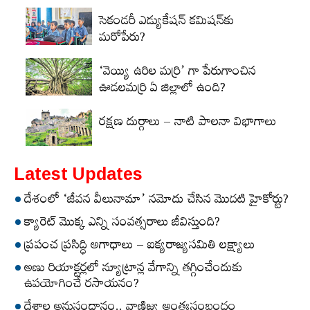
సెకండరీ ఎడ్యుకేషన్‌ కమిషన్‌కు
మరోపేరు?
‘వెయ్యి ఉరిల మర్రి’ గా పేరుగాంచిన
ఊడలమర్రి ఏ జిల్లాలో ఉంది?
రక్షణ దుర్గాలు – నాటి పాలనా విభాగాలు
Latest Updates
దేశంలో ‘జీవన వీలునామా’ నమోదు చేసిన మొదటి హైకోర్టు?
క్యారెట్‌ మొక్క ఎన్ని సంవత్సరాలు జీవిస్తుంది?
ప్రపంచ ప్రసిద్ధి అగాధాలు – ఐక్యరాజ్యసమితి లక్ష్యాలు
అణు రియాక్టర్లలో న్యూట్రాన్ల వేగాన్ని తగ్గించేందుకు
ఉపయోగించే రసాయనం?
దేశాల అనుసంధానం.. వాణిజ్య అంతఃసంబంధం