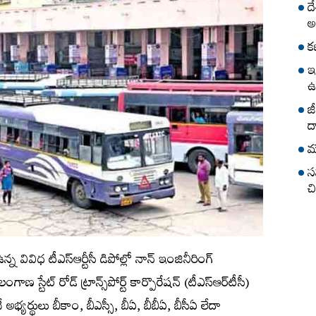
ద
అ
క
ఇ
ఉ
జ
ద
మ
స
చ
 వివిధ టీఎస్‌ఆర్టీసీ డిపోల్లో నాన్‌ ఇంజినీరింగ్‌
ాణ స్టేట్‌ రోడ్‌ ట్రాన్స్‌పోర్ట్‌ కార్పొరేషన్‌ (టీఎస్‌ఆర్‌టీసీ)
ే అభ్య‌ర్థులు బీకాం, బీఎస్సీ, బీఏ, బీబీఏ, బీసీఏ లేదా