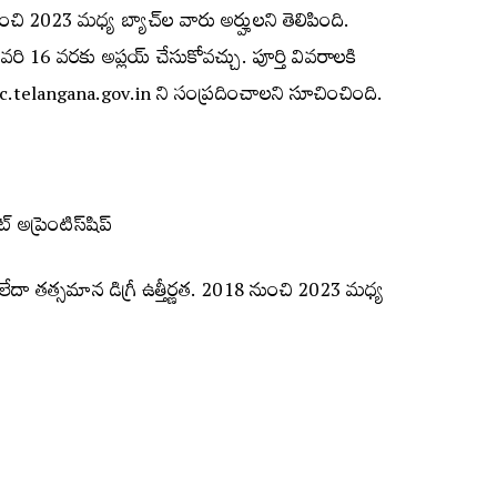
ుంచి 2023 మధ్య బ్యాచ్‌ల వారు అర్హులని తెలిపింది.
వరి 16 వ‌ర‌కు అప్ల‌య్ చేసుకోవ‌చ్చు. పూర్తి వివరాలకి
tsrtc.telangana.gov.in ని సంప్రదించాలని సూచించింది.
్‌ అప్రెంటిస్‌షిప్‌
ఏ లేదా తత్సమాన డిగ్రీ ఉత్తీర్ణత. 2018 నుంచి 2023 మధ్య