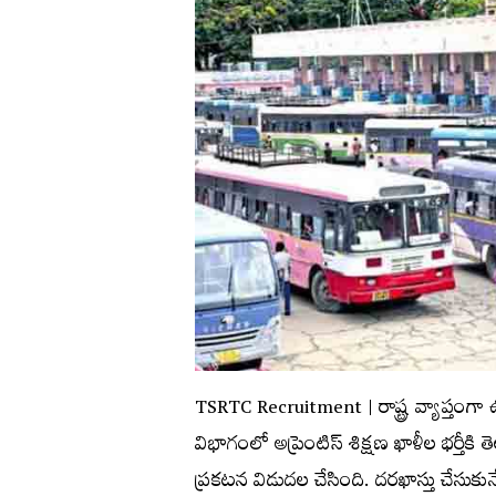
TSRTC Recruitment | రాష్ట్ర వ్యాప్తంగా ఉన్న
విభాగంలో అప్రెంటిస్‌ శిక్షణ ఖాళీల భర్తీకి తెలంగ
ప్ర‌క‌ట‌న విడుద‌ల చేసింది. ద‌ర‌ఖాస్తు చేసుకున