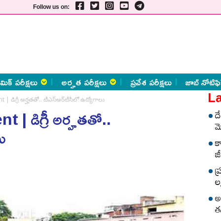
Follow us on:
మిక్ పరీక్షలు
అర్హత పరీక్షలు
ప్రవేశ పరీక్షలు
జాబ్ నోటిఫి
La
డిగ్రీ అర్హ‌త‌తో.. టీఎస్‌ఆర్‌టీసీలో ఉద్యోగాలు
డిగ్రీ అర్హ‌త‌తో..
ద
మ
లు
క
జీ
ప
లక
అ
త