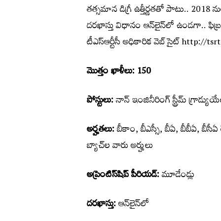
తత్సమాన డిగ్రీ ఉత్తీర్ణతతో పాటు.. 2018 న
ద‌రఖాస్తు విధానం ఆన్‌లైన్‌లో ఉండ‌గా.. ఫిబ్ర
టీఎస్ఆర్టీసీ అధికారిక వెబ్ సైట్ http://
మొత్తం ఖాళీలు: 150
పోస్టులు:
నాన్‌ ఇంజినీరింగ్‌ స్ట్రీమ్‌ గ్రాడ్యుయేట
అర్హతలు:
బీకాం, బీఎస్సీ, బీఏ, బీబీఏ, బీసీ
బ్యాచ్‌ల వారు అర్హులు
అప్రెంటిస్‌షిప్‌ పీరియడ్‌:
మూడేండ్లు
దరఖాస్తు:
ఆన్‌లైన్‌లో