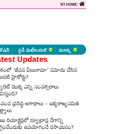
NT HOME:
కేషన్
స్టడీ మెటీరియల్
మరిన్ని
test Updates
ేశంలో ‘జీవన వీలునామా’ నమోదు చేసిన
ొదటి హైకోర్టు?
్యారెట్‌ మొక్క ఎన్ని సంవత్సరాలు
విస్తుంది?
్రపంచ ప్రసిద్ధి అగాధాలు – ఐక్యరాజ్యసమితి
్ష్యాలు
ణు రియాక్టర్లలో న్యూట్రాన్ల వేగాన్ని
గ్గించేందుకు ఉపయోగించే రసాయనం?