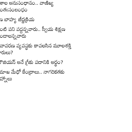
ేశాల అనుసంధానం.. వాణిజ్య
ంతఃసంబంధం
ణ బాహ్య జీర్ణక్రియ
ంటి పని వద్దన్నవారు.. స్వీయ శిక్షణ
ండాలన్నవారు
ీవావరణ వ్యవస్థకు కావలసిన మూలశక్తి
ారులు?
ౌజియన్‌ అనే గ్రీకు పదానికి అర్థం?
మాజ మేధో కేంద్రాలు.. నాగరికతకు
ిహ్నాలు