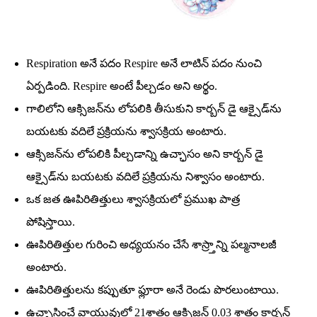
Respiration అనే పదం Respire అనే లాటిన్‌ పదం నుంచి
ఏర్పడింది. Respire అంటే పీల్చడం అని అర్థం.
గాలిలోని ఆక్సిజన్‌ను లోపలికి తీసుకుని కార్బన్‌ డై ఆక్సైడ్‌ను
బయటకు వదిలే ప్రక్రియను శ్వాసక్రియ అంటారు.
ఆక్సిజన్‌ను లోపలికి పీల్చడాన్ని ఉచ్ఛాసం అని కార్బన్‌ డై
ఆక్సైడ్‌ను బయటకు వదిలే ప్రక్రియను నిశ్వాసం అంటారు.
ఒక జత ఊపిరితిత్తులు శ్వాసక్రియలో ప్రముఖ పాత్ర
పోషిస్తాయి.
ఊపిరితిత్తుల గురించి అధ్యయనం చేసే శాస్ర్తాన్ని పల్మనాలజీ
అంటారు.
ఊపిరితిత్తులను కప్పుతూ ఫ్లూరా అనే రెండు పొరలుంటాయి.
ఉచ్ఛాసించే వాయువులో 21శాతం ఆక్సిజన్‌ 0.03 శాతం కార్బన్‌