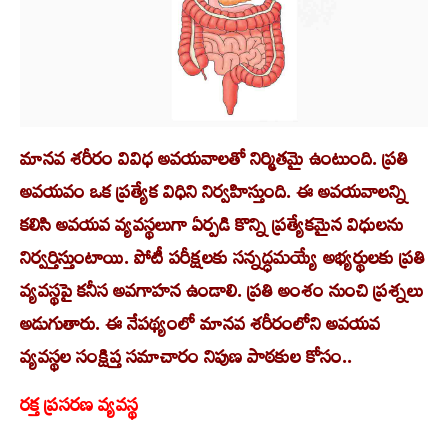
మానవ శరీరం వివిధ అవయవాలతో నిర్మితమై ఉంటుంది. ప్రతి
అవయవం ఒక ప్రత్యేక విధిని నిర్వహిస్తుంది. ఈ అవయవాలన్ని
కలిసి అవయవ వ్యవస్థలుగా ఏర్పడి కొన్ని ప్రత్యేకమైన విధులను
నిర్వర్తిస్తుంటాయి. పోటీ పరీక్షలకు సన్నద్ధమయ్యే అభ్యర్థులకు ప్రతి
వ్యవస్థపై కనీస అవగాహన ఉండాలి. ప్రతి అంశం నుంచి ప్రశ్నలు
అడుగుతారు. ఈ నేపథ్యంలో మానవ శరీరంలోని అవయవ
వ్యవస్థల సంక్షిప్త సమాచారం నిపుణ పాఠకుల కోసం..
రక్త ప్రసరణ వ్యవస్థ