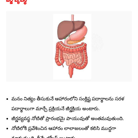
జీర్ణ వ్యవస్థ
మనం నిత్యం తీసుకునే ఆహారంలోని సంక్లిష్ట పదార్థాలను సరళ
పదార్థాలుగా మార్చే ప్రక్రియనే జీర్ణక్రియ అంటారు.
జీర్ణవ్యవస్థ నోటితో ప్రారంభమై పాయువుతో అంతమవుతుంది.
నోటిలోకి ప్రవేశించిన ఆహారం లాలాజలంతో కలిసి ముద్దగా