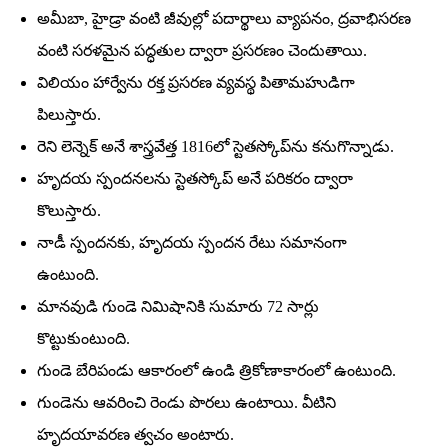
అమీబా, హైడ్రా వంటి జీవుల్లో పదార్థాలు వ్యాపనం, ద్రవాభిసరణ
వంటి సరళమైన పద్ధతుల ద్వారా ప్రసరణం చెందుతాయి.
విలియం హార్వేను రక్త ప్రసరణ వ్యవస్థ పితామహుడిగా
పిలుస్తారు.
రెని లెన్నెక్‌ అనే శాస్త్రవేత్త 1816లో స్టెతస్కోప్‌ను కనుగొన్నాడు.
హృదయ స్పందనలను స్టెతస్కోప్‌ అనే పరికరం ద్వారా
కొలుస్తారు.
నాడీ స్పందనకు, హృదయ స్పందన రేటు సమానంగా
ఉంటుంది.
మానవుడి గుండె నిమిషానికి సుమారు 72 సార్లు
కొట్టుకుంటుంది.
గుండె బేరిపండు ఆకారంలో ఉండి త్రికోణాకారంలో ఉంటుంది.
గుండెను ఆవరించి రెండు పొరలు ఉంటాయి. వీటిని
హృదయావరణ త్వచం అంటారు.