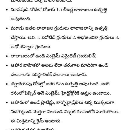
మారుతుంది. దీన్నే బోలస్‌ అంటారు.
మానవుడి నోటిలో రోజుకు 1.5 లీటర్ల లాలాజలం ఉత్పత్తి
అవుతుంది.
మూడు జతల లాలాజల గ్రంథులు లాలాజలాన్ని ఉత్పత్తి
చేస్తాయి. అవి. 1. పెరోటిడ్‌ గ్రంథులు 2. అధోజంబికా గ్రంథులు 3.
అధో జిహ్వకా గ్రంథులు.
లాలాజలంలో ఉండే ఎంజైమ్‌ ఎమైలేజ్‌ (టయలిన్‌).
ఆహార వాహికలో అలలు లేదా తరంగాల మాదిరిగా ఉండే
చలనాలను పెరిస్టాలిటిక్‌ చలనాలు అంటారు.
జీర్ణాశయపు గోడల్లో జఠర రసం ఉత్పత్తి అవుతుంది. జఠర
రసంలో పెప్సిన్‌ అనే ఎంజైమ్‌, హైడ్రోక్లోరిక్‌ ఆమ్లం ఉంటాయి.
ఆహారంలో ఉండే ప్రొటీన్లు, కార్బోహైడ్రేట్‌లు చిన్న ముక్కలుగా
విడగొట్టబడి మెత్తగా చిలకబడి చిక్కటి రూపంలోకి మారుతాయి.
ఈ మిశ్రమాన్ని కైమ్‌ అంటారు.