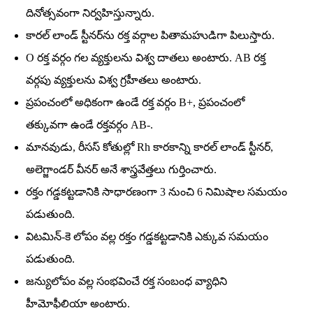
దినోత్సవంగా నిర్వహిస్తున్నారు.
కారల్‌ లాండ్‌ స్టీనర్‌ను రక్త వర్గాల పితామహుడిగా పిలుస్తారు.
O రక్త వర్గం గల వ్యక్తులను విశ్వ దాతలు అంటారు. AB రక్త
వర్గపు వ్యక్తులను విశ్వ గ్రహీతలు అంటారు.
ప్రపంచంలో అధికంగా ఉండే రక్త వర్గం B+, ప్రపంచంలో
తక్కువగా ఉండే రక్తవర్గం AB-.
మానవుడు, రీసస్‌ కోతుల్లో Rh కారకాన్ని కారల్‌ లాండ్‌ స్టీనర్‌,
అలెగ్జాండర్‌ వీనర్‌ అనే శాస్త్రవేత్తలు గుర్తించారు.
రక్తం గడ్డకట్టడానికి సాధారణంగా 3 నుంచి 6 నిమిషాల సమయం
పడుతుంది.
విటమిన్‌-కె లోపం వల్ల రక్తం గడ్డకట్టడానికి ఎక్కువ సమయం
పడుతుంది.
జన్యులోపం వల్ల సంభవించే రక్త సంబంధ వ్యాధిని
హీమోఫీలియా అంటారు.