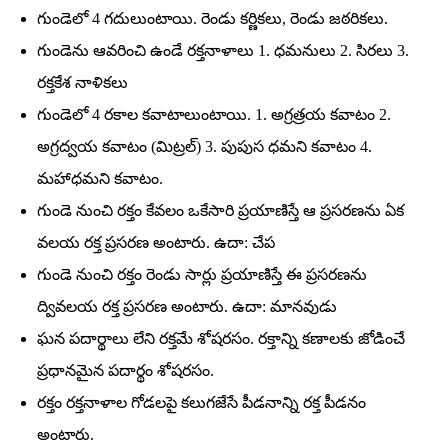
గుండెలో 4 గదులుంటాయి. రెండు కర్ణికలు, రెండు జఠరికలు.
గుండెను ఆవరించి ఉండే రక్తనాళాలు 1. ధమనులు 2. సిరలు 3.
రక్తకేశ నాళికలు
గుండెలో 4 రకాల కవాటాలుంటాయి. 1. అగ్రత్రయ కవాటం 2.
అగ్రద్వయ కవాటం (మిట్రల్‌) 3. పుపుస ధమని కవాటం 4.
మహాధమని కవాటం.
గుండె నుంచి రక్తం కేవలం ఒకేసారి ప్రయాణిస్తే ఆ ప్రసరణను ఏక
వలయ రక్త ప్రసరణ అంటారు. ఉదా: చేప
గుండె నుంచి రక్తం రెండు సార్లు ప్రయాణిస్తే ఈ ప్రసరణను
ద్వివలయ రక్త ప్రసరణ అంటారు. ఉదా: మానవుడు
ఘన పదార్థాలు లేని రక్తమే శోషరసం. రక్తాన్ని కణాలకు జోడించే
ప్రధానమైన పదార్థం శోషరసం.
రక్తం రక్తనాళాల గోడలపై కలుగజేసే పీడనాన్ని రక్త పీడనం
అంటారు.