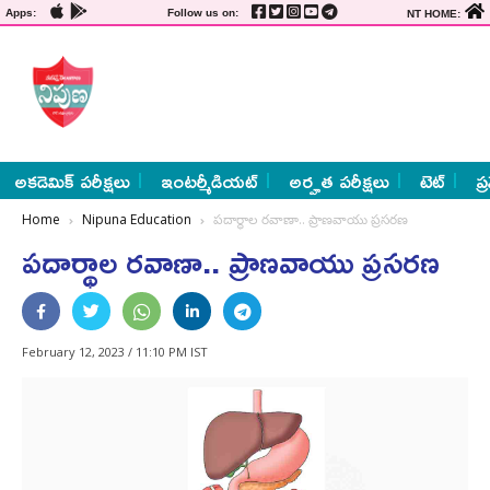
Apps:
Follow us on:
NT HOME:
అకడెమిక్ పరీక్షలు
ఇంటర్మీడియట్
అర్హత పరీక్షలు
టెట్
ప్
Home
Nipuna Education
పదార్థాల రవాణా.. ప్రాణవాయు ప్రసరణ
పదార్థాల రవాణా.. ప్రాణవాయు ప్రసరణ
February 12, 2023 / 11:10 PM IST