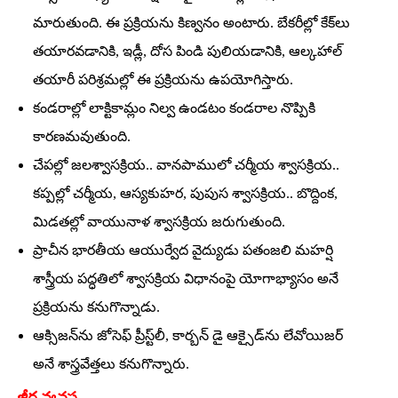
మారుతుంది. ఈ ప్రక్రియను కిణ్వనం అంటారు. బేకరీల్లో కేక్‌లు
తయారవడానికి, ఇడ్లీ, దోస పిండి పులియడానికి, ఆల్కహాల్‌
తయారీ పరిశ్రమల్లో ఈ ప్రక్రియను ఉపయోగిస్తారు.
కండరాల్లో లాక్టికామ్లం నిల్వ ఉండటం కండరాల నొప్పికి
కారణమవుతుంది.
చేపల్లో జలశ్వాసక్రియ.. వానపాములో చర్మీయ శ్వాసక్రియ..
కప్పల్లో చర్మీయ, ఆస్యకుహర, పుపుస శ్వాసక్రియ.. బొద్దింక,
మిడతల్లో వాయునాళ శ్వాసక్రియ జరుగుతుంది.
ప్రాచీన భారతీయ ఆయుర్వేద వైద్యుడు పతంజలి మహర్షి
శాస్త్రీయ పద్ధతిలో శ్వాసక్రియ విధానంపై యోగాభ్యాసం అనే
ప్రక్రియను కనుగొన్నాడు.
ఆక్సిజన్‌ను జోసెఫ్‌ ప్రీస్ట్‌లీ, కార్బన్‌ డై ఆక్సైడ్‌ను లేవోయిజర్‌
అనే శాస్త్రవేత్తలు కనుగొన్నారు.