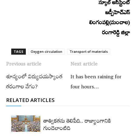
స్కూల్‌ అసిస్టెంట్‌
జడ్పీహెచ్‌ఎస్‌
లింగంపల్లి(మంచాల)
రంగారెడ్డి జిల్లా
TAGS
Oxygen circulation
Transport of materials
Previous article
Next article
శూన్యంలో విద్యుదయస్కాంత
It has been raining for
తరంగాల వేగం?
four hours…
RELATED ARTICLES
తాత్వికతను తెలిపేది.. రాజ్యాంగానికి
గుండెలాంటిది