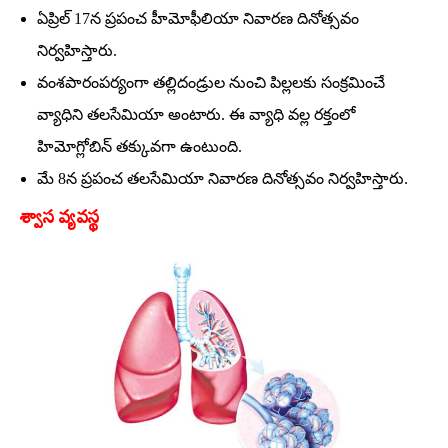
ఏప్రిల్‌ 17న ప్రపంచ హీమోఫీలియా నివారణ దినోత్సవం
నిర్వహిస్తారు.
వంశపారంపర్యంగా తల్లిదండ్రుల నుంచి పిల్లలకు సంక్రమించే
వ్యాధిని తలసేమియా అంటారు. ఈ వ్యాధి వల్ల రక్తంలో
హిమోగ్లోబిన్‌ తక్కువగా ఉంటుంది.
మే 8న ప్రపంచ తలసేమియా నివారణ దినోత్సవం నిర్వహిస్తారు.
శ్వాస వ్యవస్థ