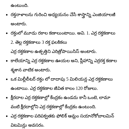
ఉంటుంది.
రక్తనాళాలను గురించి అధ్యయనం చేసే శాస్త్రాన్ని ఎంజియాలజీ
అంటారు.
రక్తంలో మూడు రకాల కణాలుంటాయి. అవి. 1. ఎర్ర రక్తకణాలు
2. తెల్ల రక్తకణాలు 3 రక్త ఫలకికలు
ఎర్ర రక్తకణాల ఉత్పత్తిని ఎరిత్రోపాయిసిస్‌ అంటారు.
కాలేయాన్ని ఎర్ర రక్తకణాల ఊయల అని, ప్లీహాన్ని ఎర్రరక్త కణాల
శ్మశాన వాటిక అంటారు.
ఒక మిల్లీలీటర్‌ రక్తం లో దాదాపు 5 మిలియన్ల ఎర్ర రక్తకణాలు
ఉంటాయి. ఎర్ర రక్తకణాల జీవిత కాలం 120 రోజులు.
క్షీరదాల ఎర్ర రక్తకణాల్లో కేంద్రకం ఉండదు కానీ ఒంటె, లామా
వంటి క్షీరదాల్లోని ఎర్ర రక్తకణాల్లో కేంద్రకం ఉంటుంది.
ఎర్ర రక్తకణాల పరిపక్వతకు ఫోలిక్‌ ఆమ్లం సయానోకోబాలమిన్‌
విటమిన్లు అవసరం.