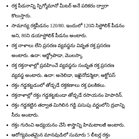
రక్త పీడనాన్ని స్పిగ్మోమానో మీటర్‌ అనే పరికరం ద్వారా
కొలుస్తారు.
సామాన్య రక్తపీడనం 120/80. ఇందులో 120ని సిస్టోలిక్‌ పీడనం
అని, 80ని డయాస్టోలిక్‌ పీడనం అంటారు.
రక్త నాళాలు లేని ప్రసరణ వ్యవస్థను వివృత రక్త ప్రసరణ
అంటారు. ఉదా: ఆర్థ్రోపొడా, మొలస్కా
రక్త రక్తనాళాల్లో ప్రవహించే వ్యవస్థను సంవృత రక్త ప్రసరణ
వ్యవస్థ అంటారు. ఉదా: అనెలిడా, ఇఖైనోడర్మెటా, ఆక్టోపస్‌
రక్తం గడ్డకట్టడంలో తోడ్పడే రక్తకణాలు రక్త ఫలకికలు.
రక్తనాళాల్లో రక్తం గడ్డకట్టకుండా తోడ్పడే రసాయనం హెపారిన్‌.
రక్తం గడ్డకట్టిన తర్వాత మిగిలిన గడ్డి పసుపు వర్ణంలోని ద్రవాన్ని
సీరం అంటారు.
రక్తం గురించి అధ్యయనం చేసే శాస్త్రాన్ని హిమటాలజీ అంటారు.
ఆరోగ్యవంతమైన మానవుడిలో సుమారు 5 లీటర్ల రక్తం