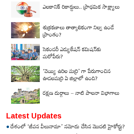
ఎలకానిక్‌ రికార్డులు.. ప్రాథమిక సాక్ష్యాలు
శుక్రకణాలు తాత్కాలికంగా నిల్వ ఉండే
ప్రాంతం?
సెకండరీ ఎడ్యుకేషన్‌ కమిషన్‌కు
మరోపేరు?
‘వెయ్యి ఉరిల మర్రి’ గా పేరుగాంచిన
ఊడలమర్రి ఏ జిల్లాలో ఉంది?
రక్షణ దుర్గాలు – నాటి పాలనా విభాగాలు
Latest Updates
దేశంలో ‘జీవన వీలునామా’ నమోదు చేసిన మొదటి హైకోర్టు?