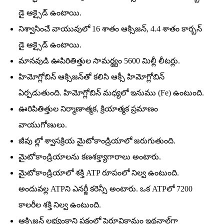
డై ఆక్సైడ్‌ ఉంటాయి.
నిశ్వాసించే వాయువులో 16 శాతం ఆక్సిజన్‌, 4.4 శాతం కార్బన్‌
డై ఆక్సైడ్‌ ఉంటాయి.
మానవుడి ఊపిరితిత్తుల సామర్థ్యం 5600 మిల్లీ లీటర్లు.
హిమోగ్లోబిన్‌ ఆక్సిజన్‌తో కలిసి ఆక్సీ హిమోగ్లోబిన్‌
ఏర్పడుతుంది. హిమోగ్లోబిన్‌ మధ్యలో ఇనుము (Fe) ఉంటుంది.
ఊరిపితిత్తుల నిర్మాణాత్మక, క్రియాత్మక ప్రమాణం
వాయుగోణులు.
జీవు ల్లో శ్వాసక్రియ మైటోకాండ్రియాలో జరుగుతుంది.
మైటోకాండ్రియాలను కణశక్త్యాగారాలు అంటారు.
మైటోకాండ్రియాలో శక్తి ATP రూపంలో నిల్వ ఉంటుంది.
అందువల్ల ATPని ఎనర్జీ కరెన్సీ అంటారు. ఒక ATPలో 7200
కాలరీల శక్తి నిల్వ ఉంటుంది.
ఆక్సిజన్‌ లభ్యంకాని పక్షంలో పైరూవికామ్లం ఇథనాల్‌గా