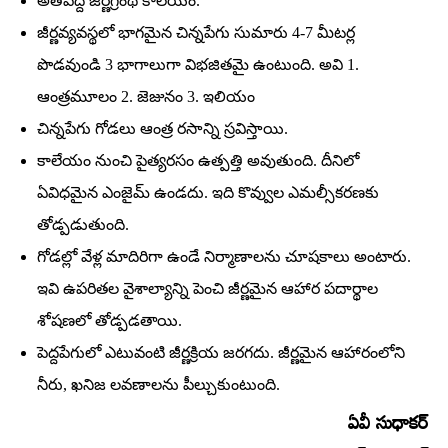
అతిపెద్ద జీర్ణగ్రంథి కాలేయం.
జీర్ణవ్యవస్థలో భాగమైన చిన్నపేగు సుమారు 4-7 మీటర్ల
పొడవుండి 3 భాగాలుగా విభజితమై ఉంటుంది. అవి 1.
ఆంత్రమూలం 2. జెజునం 3. ఇలియం
చిన్నపేగు గోడలు ఆంత్ర రసాన్ని స్రవిస్తాయి.
కాలేయం నుంచి పైత్యరసం ఉత్పత్తి అవుతుంది. దీనిలో
ఏవిధమైన ఎంజైమ్‌ ఉండదు. ఇది కొవ్వుల ఎమల్సీకరణకు
తోడ్పడుతుంది.
గోడల్లో వేళ్ల మాదిరిగా ఉండే నిర్మాణాలను చూషకాలు అంటారు.
ఇవి ఉపరితల వైశాల్యాన్ని పెంచి జీర్ణమైన ఆహార పదార్థాల
శోషణలో తోడ్పడతాయి.
పెద్దపేగులో ఎటువంటి జీర్ణక్రియ జరగదు. జీర్ణమైన ఆహారంలోని
నీరు, ఖనిజ లవణాలను పీల్చుకుంటుంది.
ఏవీ సుధాకర్‌