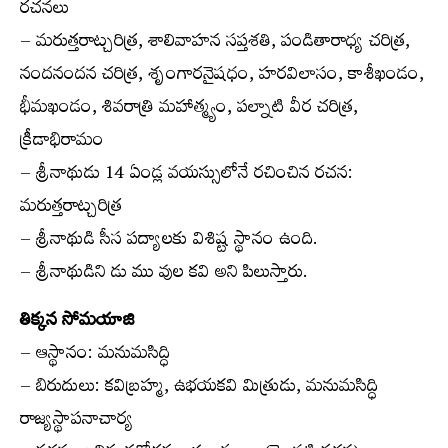
రచనలు
– మరుత్తరాట్చరిత్ర, శాలివాహన సప్తశతి, పండితారాధ్య చరిత్ర,
నందనందన చరిత్ర, శృంగారనైషధం, హరవిలాసం, కాశీఖండం,
భీమఖండం, శివరాత్రి మహాత్మ్యం, పల్నాటి వీర చరిత్ర,
క్రీడాభిరామం
– శ్రీనాథుడు 14 ఏండ్ల వయస్సులోనే రచించిన రచన:
మరుత్తరాట్చరిత్ర
– శ్రీనాథుడి సీస పద్యాలకు విశిష్ట స్థానం ఉంది.
– శ్రీనాథుడిని డు ము వుల కవి అని పిలుస్తారు.
తిక్కన సోమయాజి
– ఆస్థానం: మనుమసిద్ధి
– బిరుదులు: కవిబ్రహ్మ, ఉభయకవి మిత్రుడు, మనుమసిద్ధి
రాజ్యస్థాపనాచార్య