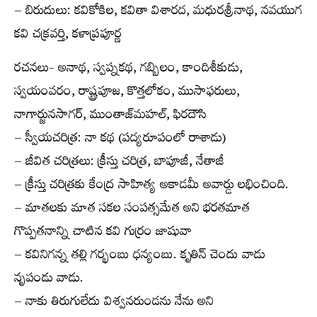
– బిరుదులు: కవికోకిల, కవితా విశారద, మధురశ్రీనాథ, నవయుగ
కవి చక్రవర్తి, కళాప్రపూర్ణ
రచనలు- అనాథ, స్వప్నకథ, గబ్బిలం, కాందిశీకుడు,
స్వయంవరం, రాష్ట్రపూజ, కొత్తలోకం, ముసాఫరులు,
నాగార్జునసాగర్, ముంతాజ్‌మహల్, ఫిరదౌసి
– స్వీయచరిత్ర: నా కథ (పద్యరూపంలో రాశాడు)
– జీవిత చరిత్రలు: క్రీస్తు చరిత్ర, బాపూజీ, నేతాజీ
– క్రీస్తు చరిత్రకు కేంద్ర సాహిత్య అకాడమీ అవార్డు లభించింది.
– మాతలకు మాత సకల సంపత్సమేత అని భరతమాత
గొప్పతనాన్ని చాటిన కవి గుర్రం జాషువా
– కవినిగన్న తల్లి గర్భంబు ధన్యంబు. కృతిన్ చెందు వాడు
నృపండు వాడు.
– నాకు తిరుగులేదు విశ్వనరుండను నేను అని