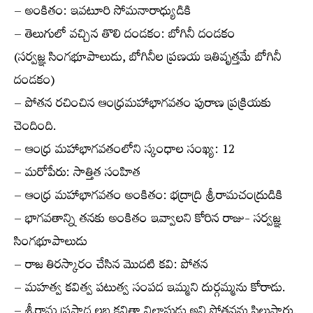
– అంకితం: ఇవటూరి సోమనారాధ్యుడికి
– తెలుగులో వచ్చిన తొలి దండకం: బోగినీ దండకం
(సర్వజ్ఞ సింగభూపాలుడు, బోగినీల ప్రణయ ఇతివృత్తమే బోగినీ
దండకం)
– పోతన రచించిన ఆంధ్రమహాభాగవతం పురాణ ప్రక్రియకు
చెందింది.
– ఆంధ్ర మహాభాగవతంలోని స్కంధాల సంఖ్య: 12
– మరోపేరు: సాత్తిత సంహిత
– ఆంధ్ర మహాభాగవతం అంకితం: భద్రాద్రి శ్రీరామచంద్రుడికి
– భాగవతాన్ని తనకు అంకితం ఇవ్వాలని కోరిన రాజు- సర్వజ్ఞ
సింగభూపాలుడు
– రాజ తిరస్కారం చేసిన మొదటి కవి: పోతన
– మహత్వ కవిత్వ పటుత్వ సంపద ఇమ్మని దుర్గమ్మను కోరాడు.
– శ్రీరామ ప్రసాద లబ్ధ కవితా విలాసుడు అని పోతనను పిలుస్తారు.