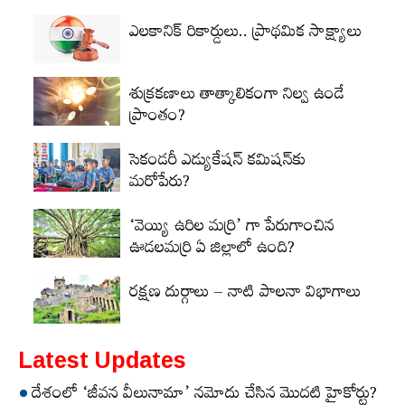
ఎలకానిక్‌ రికార్డులు.. ప్రాథమిక సాక్ష్యాలు
శుక్రకణాలు తాత్కాలికంగా నిల్వ ఉండే
ప్రాంతం?
సెకండరీ ఎడ్యుకేషన్‌ కమిషన్‌కు
మరోపేరు?
‘వెయ్యి ఉరిల మర్రి’ గా పేరుగాంచిన
ఊడలమర్రి ఏ జిల్లాలో ఉంది?
రక్షణ దుర్గాలు – నాటి పాలనా విభాగాలు
Latest Updates
దేశంలో ‘జీవన వీలునామా’ నమోదు చేసిన మొదటి హైకోర్టు?