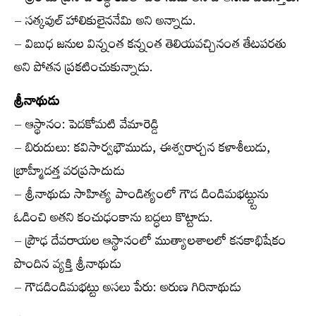
– సత్కవుల్ హాలికులైననేమి అని అన్నాడు.
– విబుధ జనుల విన్నంత కన్నంత తెలియవచ్చినంత తేటపరతు
అని పోతన ప్రకటించుకున్నాడు.
శ్రీనాథుడు
– ఆస్థానం: పెదకోమటి వేమారెడ్డి
– బిరుదులు: కవిసార్వభౌముడు, ఈశ్వరార్చన కళాశీలుడు,
బ్రాహ్మీదత్త వరప్రసాదుడు
– శ్రీనాథుడు సాహిత్య పాండిత్యంలో గౌడ డిండిమభట్ట్టును
ఓడించి అతని కంచుఢంకాను బద్ధలు కొట్టాడు.
– ప్రౌఢ దేవరాయల ఆస్థానంలో ముత్యాలశాలలో కనకాభిషేకం
పొందిన వ్యక్తి శ్రీనాథుడు
– గౌడడిండిమభట్టు అసలు పేరు: అరుణ గిరినాథుడు