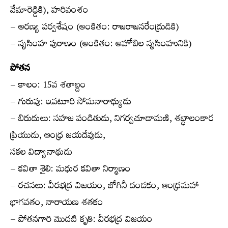
వేమారెడ్డికి), హరివంశం
– అరణ్య పర్వశేషం (అంకితం: రాజరాజనరేంద్రుడికి)
– నృసింహ పురాణం (అంకితం: అహోబిల నృసింహునికి)
పోతన
– కాలం: 15వ శతాబ్దం
– గురువు: ఇవటూరి సోమనారాధ్యుడు
– బిరుదులు: సహజ పండితుడు, నిగర్వచూడామణి, శబ్ధాలంకార
ప్రియుడు, ఆంధ్ర జయదేవుడు,
సకల విద్యానాథుడు
– కవితా శైలి: మధుర కవితా నిర్మాణం
– రచనలు: వీరభద్ర విజయం, బోగినీ దండకం, ఆంధ్రమహా
భాగవతం, నారాయణ శతకం
– పోతనగారి మొదటి కృతి: వీరభద్ర విజయం