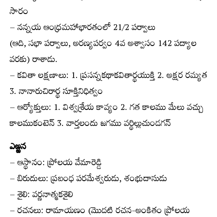
సారం
– నన్నయ ఆంధ్రమహాభారతంలో 21/2 పర్వాలు
(ఆది, సభా పర్వాలు, అరణ్యపర్వం 4వ అశ్వాసం 142 పద్యాల
వరకు) రాశాడు.
– కవితా లక్షణాలు: 1. ప్రసన్నకథాకవితార్థయుక్తి 2. అక్షర రమ్యత
3. నానారుచిరార్థ సూక్తినిధిత్వం
– ఆర్యోక్తులు: 1. విశ్వశ్రేయ కావ్యం 2. గత కాలము మేలు వచ్చు
కాలముకంటెన్ 3. వార్తలందు జగము వర్థిల్లుచుండగన్
ఎఱ్ఱన
– ఆస్థానం: ప్రోలయ వేమారెడ్డి
– బిరుదులు: ప్రబంధ పరమేశ్వరుడు, శంభుదాసుడు
– శైలి: వర్ణనాత్మకశైలి
– రచనలు: రామాయణం (మొదటి రచన-అంకితం ప్రోలయ