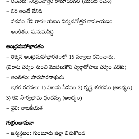
– రచనలు: నిర్వచనోత్తర రామాయణం (మొదటి రచన)
– నిర్ అంటే లేనిది
– వచనం లేని రామాయణం నిర్వచనోత్తర రామాయణం
– అంకితం: మనుమసిద్ధి
ఆంధ్రమహాభారతం
– తిక్కన ఆంధ్రమహాభారతంలో 15 పర్వాలు రచించాడు.
(విరాట పర్వం నుంచి మొదలుకొని స్వర్గారోహణ పర్వం వరకు)
– అంకితం: హరహరనాథుడు
– ఇతర రచనలు: 1) విజయ సేనము 2) కృష్ణ శతకము (అలభ్యం)
3) కవి సార్వభౌమ ఛందస్సు (ఆలభ్యం)
– శైలి: నాటకీయత
గుర్రంజాషువా
– జన్మస్థలం: గుంటూరు జిల్లా వినుకొండ