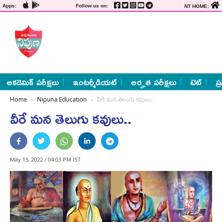
Apps:
Follow us on:
NT HOME:
అకడెమిక్ పరీక్షలు
ఇంటర్మీడియట్
అర్హత పరీక్షలు
టెట్
ప్
Home
Nipuna Education
వీరే మన తెలుగు కవులు..
వీరే మన తెలుగు కవులు..
May 15, 2022 / 04:03 PM IST