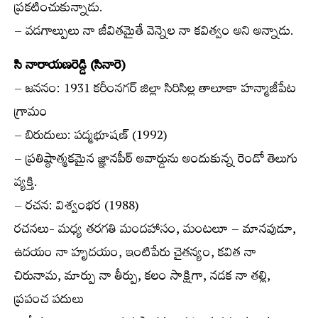
ప్రకటించుకున్నాడు.
– వడగాల్పులు నా జీవితమైతే వెన్నెల నా కవిత్వం అని అన్నాడు.
సి నారాయణరెడ్డి (సినారె)
– జననం: 1931 కరీంనగర్ జిల్లా సిరిసిల్ల తాలూకా హన్మాజీపేట
గ్రామం
– బిరుదులు: పద్మభూషణ్ (1992)
– ప్రతిష్ఠాత్మకమైన జ్ఞానపీఠ్ అవార్డును అందుకున్న రెండో తెలుగు
వ్యక్తి.
– రచన: విశ్వంభర (1988)
రచనలు- మధ్య తరగతి మందహాసం, మంటలూ – మానవుడూ,
ఉదయం నా హృదయం, ఇంటిపేరు చైతన్యం, కవిత నా
చిరునామ, మార్పు నా తీర్పు, కలం సాక్షిగా, నడక నా తల్లి,
ప్రపంచ పదులు