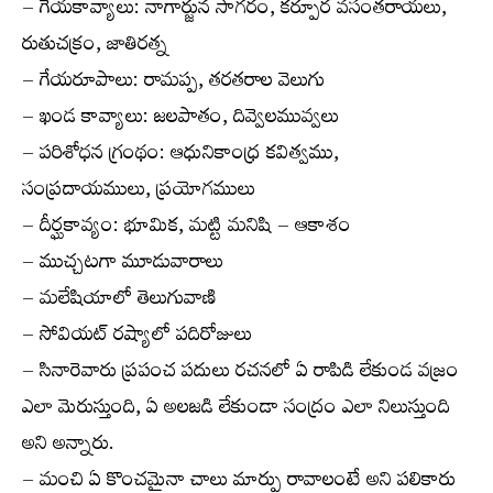
– గేయకావ్యాలు: నాగార్జున సాగరం, కర్పూర వసంతరాయలు,
రుతుచక్రం, జాతిరత్న
– గేయరూపాలు: రామప్ప, తరతరాల వెలుగు
– ఖండ కావ్యాలు: జలపాతం, దివ్వెలమువ్వలు
– పరిశోధన గ్రంథం: ఆధునికాంధ్ర కవిత్వము,
సంప్రదాయములు, ప్రయోగములు
– దీర్ఘకావ్యం: భూమిక, మట్టి మనిషి – ఆకాశం
– ముచ్చటగా మూడువారాలు
– మలేషియాలో తెలుగువాణి
– సోవియట్ రష్యాలో పదిరోజులు
– సినారెవారు ప్రపంచ పదులు రచనలో ఏ రాపిడి లేకుండ వజ్రం
ఎలా మెరుస్తుంది, ఏ అలజడి లేకుండా సంద్రం ఎలా నిలుస్తుంది
అని అన్నారు.
– మంచి ఏ కొంచమైనా చాలు మార్పు రావాలంటే అని పలికారు