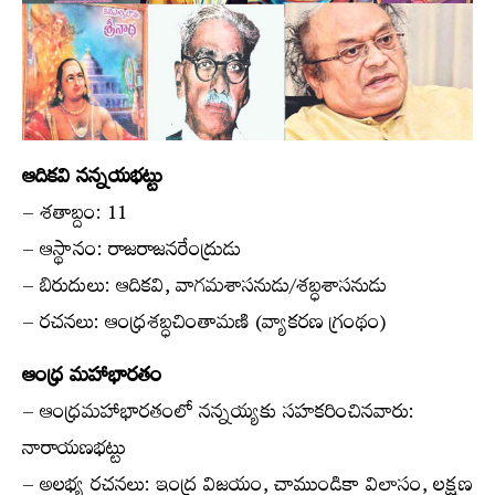
ఆదికవి నన్నయభట్టు
– శతాబ్దం: 11
– ఆస్థానం: రాజరాజనరేంద్రుడు
– బిరుదులు: ఆదికవి, వాగమశాసనుడు/శబ్ధశాసనుడు
– రచనలు: ఆంధ్రశబ్ధచింతామణి (వ్యాకరణ గ్రంథం)
ఆంధ్ర మహాభారతం
– ఆంధ్రమహాభారతంలో నన్నయ్యకు సహకరించినవారు:
నారాయణభట్టు
– అలభ్య రచనలు: ఇంద్ర విజయం, చాముండికా విలాసం, లక్షణ