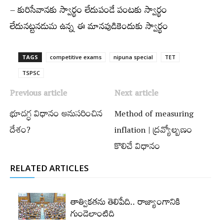
– కురిసేవానకు స్వార్థం లేదుపండే పంటకు స్వార్థం
లేదునట్టనడుమ ఉన్న ఈ మానవుడికెందుకు స్వార్థం
TAGS
competitive exams
nipuna special
TET
TSPSC
Previous article
Next article
భూదగ్ధ విధానం అనుసరించిన
Method of measuring
దేశం?
inflation | ద్రవ్యోల్బణం
కొలిచే విధానం
RELATED ARTICLES
తాత్వికతను తెలిపేది.. రాజ్యాంగానికి
గుండెలాంటిది