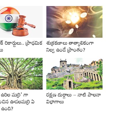
్‌ రికార్డులు.. ప్రాథమిక
శుక్రకణాలు తాత్కాలికంగా
లు
నిల్వ ఉండే ప్రాంతం?
 ఉరిల మర్రి’ గా
రక్షణ దుర్గాలు – నాటి పాలనా
ాంచిన ఊడలమర్రి ఏ
విభాగాలు
ో ఉంది?