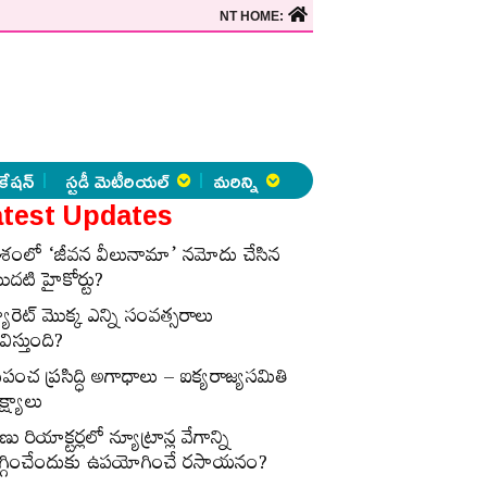
NT HOME:
కేషన్
స్టడీ మెటీరియల్
మరిన్ని
test Updates
ేశంలో ‘జీవన వీలునామా’ నమోదు చేసిన
ొదటి హైకోర్టు?
్యారెట్‌ మొక్క ఎన్ని సంవత్సరాలు
విస్తుంది?
్రపంచ ప్రసిద్ధి అగాధాలు – ఐక్యరాజ్యసమితి
్ష్యాలు
ణు రియాక్టర్లలో న్యూట్రాన్ల వేగాన్ని
గ్గించేందుకు ఉపయోగించే రసాయనం?