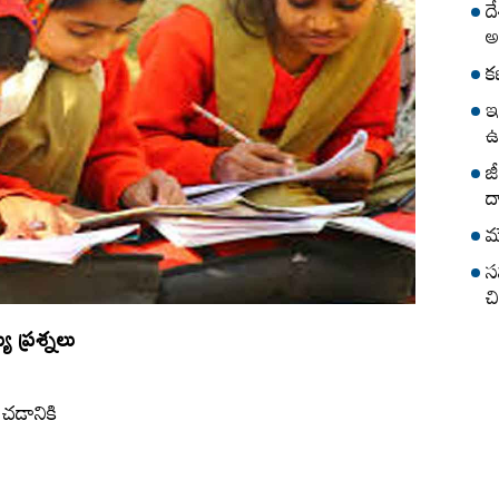
ద
అ
క
ఇ
ఉ
జ
ద
మ
స
చ
 ప్రశ్నలు
ంచడానికి