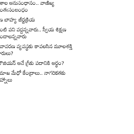
ేశాల అనుసంధానం.. వాణిజ్య
ంతఃసంబంధం
ణ బాహ్య జీర్ణక్రియ
ంటి పని వద్దన్నవారు.. స్వీయ శిక్షణ
ండాలన్నవారు
ీవావరణ వ్యవస్థకు కావలసిన మూలశక్తి
ారులు?
ౌజియన్‌ అనే గ్రీకు పదానికి అర్థం?
మాజ మేధో కేంద్రాలు.. నాగరికతకు
ిహ్నాలు