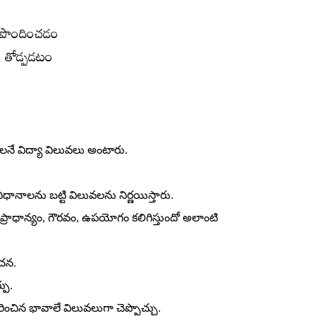
 పెంపొందించడం
ధికి తోడ్పడటం
్థ్యాలనే విద్యా విలువలు అంటారు.
విధానాలను బట్టి విలువలను నిర్ణయిస్తారు.
కి ప్రాధాన్యం, గౌరవం, ఉపయోగం కలిగిస్తుందో అలాంటి
ోచన.
పు.
రించిన భావాలే విలువలుగా చెప్పొచ్చు.