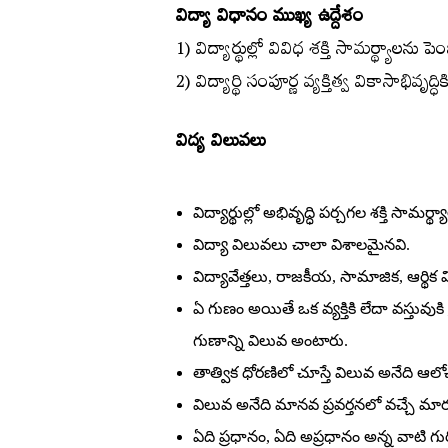
విద్యా విధానం ముఖ్య ఉద్దేశం
1) విద్యార్థుల్లో వివిధ శక్తి సామర్థ్యాలను
2) విద్యార్థి సంపూర్ణ వ్యక్తిత్వ వికాసాభివృద్
విద్య విలువలు
విద్యార్థుల్లో అభివృద్ధి పర్చగల శక్తి సామర
విద్యా విలువలు చాలా విశాలమైనవి.
విద్యావేత్తలు, రాజకీయ, సామాజిక, ఆర్థిక 
ఏ గుణం అయితే ఒక వ్యక్తికి లేదా వస్తువు
గుణాన్ని విలువ అంటారు.
తాత్విక ధోరణిలో చూస్తే విలువ అనేది ఆల
విలువ అనేది మానవ ప్రవర్తనలో వచ్చే మార్
ఏది ప్రధానం, ఏది అప్రధానం అన్న వాటి గు