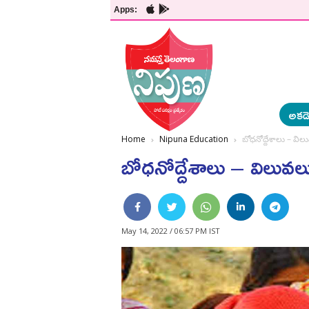
Apps:
అకడె
Home
Nipuna Education
బోధనోద్దేశాలు – వి
బోధనోద్దేశాలు – విలువల
May 14, 2022 / 06:57 PM IST