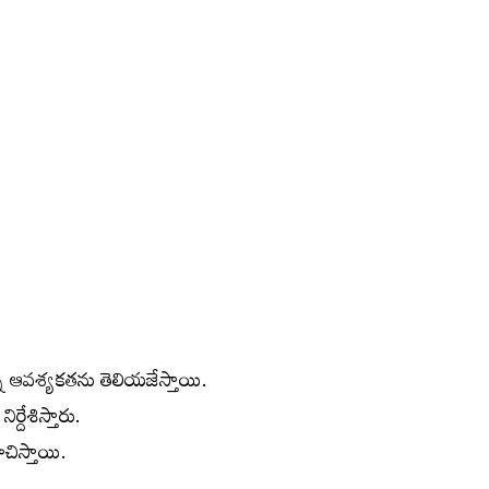
న్న ఆవశ్యకతను తెలియజేస్తాయి.
్దేశిస్తారు.
ిస్తాయి.