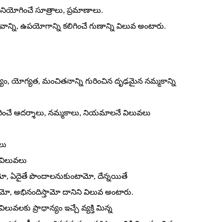
ినియోగించే సూత్రాలు, ప్రమాణాలు.
ి, గౌరవాన్ని, ఉపయోగాన్ని కలిగించే గుణాన్ని విలువ అంటారు.
ృత్యం, యోగ్యత, మంచితనాన్ని గురించిన దృఢమైన నమ్మకాన్ని
ించే ఆదర్శాలు, నమ్మకాలు, నియమాలనే విలువలు
వలు
యా విలువలు
తామో, ఏదైతే పొందాలనుకుంటామో, దేన్నయితే
ో, అభినందిస్తామో దానిని విలువ అంటారు.
ా విలువలకు ప్రాధాన్యం ఇచ్చే వ్యక్తి మిన్న