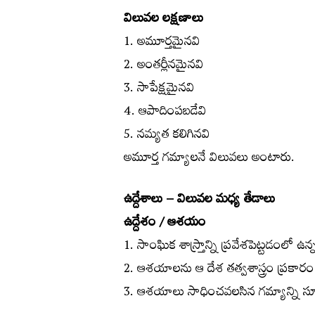
విలువల లక్షణాలు
1. అమూర్తమైనవి
2. అంతర్లీనమైనవి
3. సాపేక్షమైనవి
4. ఆపాదింపబడేవి
5. నమ్యత కలిగినవి
అమూర్త గమ్యాలనే విలువలు అంటారు.
ఉద్దేశాలు – విలువల మధ్య తేడాలు
ఉద్దేశం / ఆశయం
1. సాంఘిక శాస్ర్తాన్ని ప్రవేశపెట్టడంలో ఉ
2. ఆశయాలను ఆ దేశ తత్వశాస్త్రం ప్రకారం నిర
3. ఆశయాలు సాధించవలసిన గమ్యాన్ని సూచ