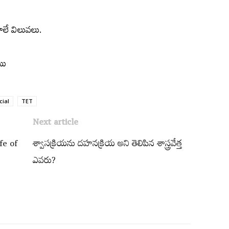
తాలే విలువలు.
యి
cial
TET
Next article
fe of
శ్వాసక్రియను దహనక్రియ అని తెలిపిన శాస్త్రవేత్త
ఎవరు?