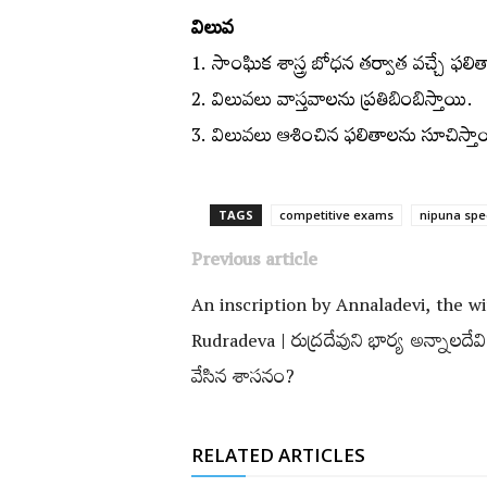
విలువ
1. సాంఘిక శాస్త్ర బోధన తర్వాత వచ్చే ఫలి
2. విలువలు వాస్తవాలను ప్రతిబింబిస్తాయి.
3. విలువలు ఆశించిన ఫలితాలను సూచిస్తా
TAGS
competitive exams
nipuna spe
Previous article
An inscription by Annaladevi, the wi
Rudradeva | రుద్రదేవుని భార్య అన్నాలదేవి
వేసిన శాసనం?
RELATED ARTICLES