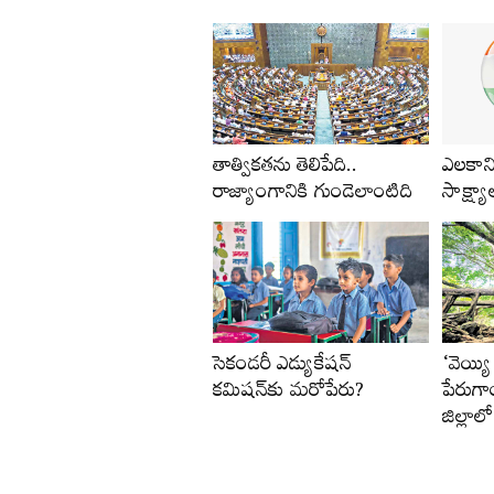
తాత్వికతను తెలిపేది..
ఎలకానిక
రాజ్యాంగానికి గుండెలాంటిది
సాక్ష్యా
సెకండరీ ఎడ్యుకేషన్‌
‘వెయ్యి
కమిషన్‌కు మరోపేరు?
పేరుగ
జిల్లాల