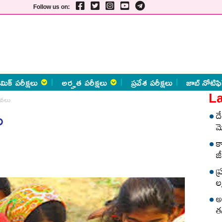
Follow us on:
మిక్ పరీక్షలు
అర్హత పరీక్షలు
ప్రవేశ పరీక్షలు
జాబ్ నోటిఫి
La
లువలు
ు
ద
మ
క
జీ
ప
లక
అ
త