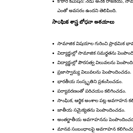
కొఠారి కమిషన్‌: నేడు అనేక రాజకీయ, సామాజ
ఎంతో అవసరం ఉందని తెలిపింది.
సాంఘిక శాస్త్ర బోధనా ఆశయాలు
సామాజిక విషయాల గురించి ప్రాథమిక భ
విద్యార్థుల్లో సామాజిక సమర్థతను పెంపొం
విద్యార్థుల్లో పౌరసత్వ విలువలను పెంపొం
ప్రజాస్వామ్య విలువలను పెంపొందించడం.
భారతీయ సంస్కృతిని ప్రశంసించడం.
పర్యావరణంతో పరిచయం కలిగించడం.
సాంఘిక, ఆర్థిక అంశాల పట్ల అవగాహన కల
జాతీయ సమైక్యతను పెంపొందించడం.
అంతర్జాతీయ అవగాహనను పెంపొందించ
మానవ సంబంధాలపై అవగాహన కలిగించ