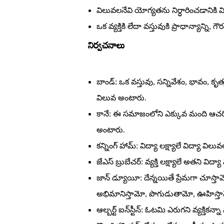
విలువలనేవి యోగ్యతను నిర్ధారించడానికి వ
ఒక వ్యక్తికి లేదా వస్తువుకి ప్రాధాన్యాన్న
నిర్వచనాలు
బాండ్‌: ఒక వస్తువు, సన్నివేశం, భావం, క
విలువ అంటారు.
కానే: ఈ సమాజంలోని ఎక్కువ మంది ఆచర
అంటారు.
కన్నింగ్‌ హామ్‌: విద్యా లక్ష్యాలే విద్యా విలు
జేఎస్‌ బ్రుబేచర్‌: వ్యక్తి లక్ష్యాలే అతని విద్
జాన్‌ డ్యూయీ: దేన్నయితే ప్రేమగా చూస్
అభిమానిస్తామో, పొగుడుతామో, ఊహిస్తామ
ఆల్బర్ట్‌ ఐన్‌స్టీన్‌: ఓటమి ఎరుగని వ్యక్తికన్న