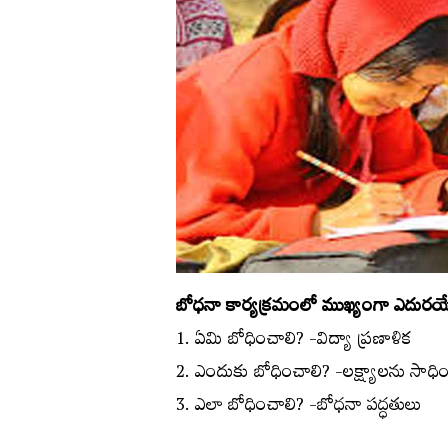
బోధనా కార్యక్రమంలో ముఖ్యంగా ఎదురయ్యే
1. ఏమి బోధించాలి? -విద్యా ప్రణాళిక
2. ఎందుకు బోధించాలి? -లక్ష్యాలను సాధి
3. ఎలా బోధించాలి? -బోధనా పద్ధతులు