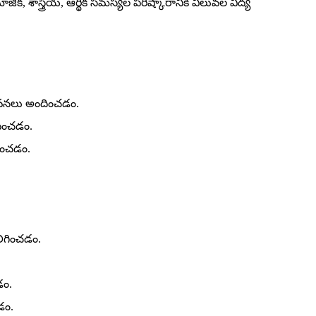
ిక, శాస్త్రీయ, ఆర్థిక సమస్యల పరిష్కారానికి విలువల విద్య
ావనలు అందించడం.
దించడం.
దించడం.
ిగించడం.
డం.
డం.