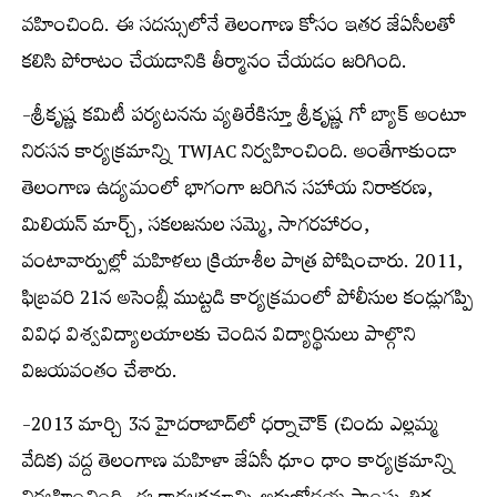
వహించింది. ఈ సదస్సులోనే తెలంగాణ కోసం ఇతర జేఏసీలతో
కలిసి పోరాటం చేయడానికి తీర్మానం చేయడం జరిగింది.
-శ్రీకృష్ణ కమిటీ పర్యటనను వ్యతిరేకిస్తూ శ్రీకృష్ణ గో బ్యాక్ అంటూ
నిరసన కార్యక్రమాన్ని TWJAC నిర్వహించింది. అంతేగాకుండా
తెలంగాణ ఉద్యమంలో భాగంగా జరిగిన సహాయ నిరాకరణ,
మిలియన్ మార్చ్, సకలజనుల సమ్మె, సాగరహారం,
వంటావార్పుల్లో మహిళలు క్రియాశీల పాత్ర పోషించారు. 2011,
ఫిబ్రవరి 21న అసెంబ్లీ ముట్టడి కార్యక్రమంలో పోలీసుల కండ్లుగప్పి
వివిధ విశ్వవిద్యాలయాలకు చెందిన విద్యార్థినులు పాల్గొని
విజయవంతం చేశారు.
-2013 మార్చి 3న హైదరాబాద్‌లో ధర్నాచౌక్ (చిందు ఎల్లమ్మ
వేదిక) వద్ద తెలంగాణ మహిళా జేఏసీ ధూం ధాం కార్యక్రమాన్ని