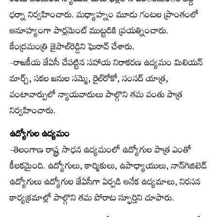
రెండు వేలమంది న్యాయవాదులు ఢిల్లీలోని జంతర్‌మంతర్ వద్ద
ధర్నా నిర్వహించారు. మధ్యాహ్నం మూడు గంటల ప్రాంతంలో
అనూహ్యంగా పార్లమెంట్ ముట్టడికి ప్రయత్నించారు.
కేంద్రమంత్రి జైపాల్‌రెడ్డిని ఘెరావ్ చేశారు.
-రాజకీయ జేఏసీ చేపట్టిన సహాయ నిరాకరణ ఉద్యమం మిలియన్
మార్చ్, సకల జనుల సమ్మె, రైల్‌రోకో, సంసద్ యాత్ర,
వంటావార్పులో న్యాయవాదులు పాల్గొని తమ వంతు పాత్ర
నిర్వహించారు.
ఉద్యోగుల ఉద్యమం
-తెలంగాణ రాష్ట్ర సాధన ఉద్యమంలో ఉద్యోగుల పాత్ర ఎంతో
కీలకమైంది. ఉద్యోగులు, కార్మికులు, ఉపాధ్యాయులు, నాన్‌గెజిటెడ్
ఉద్యోగులు ఉద్యోగుల జేఏసీగా ఏర్పడి అనేక ఉద్యమాలు, నిరసన
కార్యక్రమాల్లో పాల్గొని తమ పోరాట స్ఫూర్తిని చూపారు.