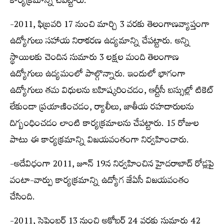
కార్యక్రమాన్ని చేపట్టారు.
-2011, ఫిబ్రవరి 17 నుంచి మార్చి 3 వరకు తెలంగాణవ్యాప్తంగా
ఉద్యోగులు సహాయ నిరాకరణ ఉద్యమాన్ని చేపట్టారు. అన్ని
స్థాయిలకు చెందిన సుమారు 3 లక్షల మంది తెలంగాణ
ఉద్యోగులు ఉద్యమంలో పాల్గొన్నారు. ఇందులో భాగంగా
ఉద్యోగులు తమ విధులను బహిష్కరించడం, ఆర్టీసీ బస్సుల్లో టికెట్
లేకుండా ప్రయాణించడం, ర్యాలీలు, జాతీయ రహదారులను
దిగ్బంధించడం లాంటి కార్యక్రమాలను చేపట్టారు. 15 రోజుల
పాటు ఈ కార్యక్రమాన్ని విజయవంతంగా నిర్వహించారు.
-అదేవిధంగా 2011, జూన్ 19న నిర్వహించిన హైదరాబాద్ రోడ్లపై
వంటా-వార్పు కార్యక్రమాన్ని ఉద్యోగ జేఏసీ విజయవంతం
చేసింది.
-2011, సెప్టెంబర్ 13 నుంచి అక్టోబర్ 24 వరకు సుమారు 42