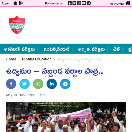
Apps:
Follow us on:
NT HOME:
అకడెమిక్ పరీక్షలు
ఇంటర్మీడియట్
అర్హత పరీక్షలు
టెట్
ప్
Home
Nipuna Education
ఉద్యమం – సబ్బండ వర్ణాల పాత్ర..
ఉద్యమం – సబ్బండ వర్ణాల పాత్ర..
May 14, 2022 / 09:29 PM IST