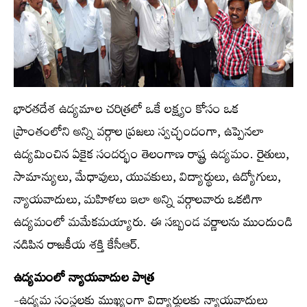
భారతదేశ ఉద్యమాల చరిత్రలో ఒకే లక్ష్యం కోసం ఒక
ప్రాంతంలోని అన్ని వర్గాల ప్రజలు స్వచ్ఛందంగా, ఉప్పెనలా
ఉద్యమించిన ఏకైక సందర్భం తెలంగాణ రాష్ట్ర ఉద్యమం. రైతులు,
సామాన్యులు, మేధావులు, యువకులు, విద్యార్థులు, ఉద్యోగులు,
న్యాయవాదులు, మహిళలు ఇలా అన్ని వర్గాలవారు ఒకటిగా
ఉద్యమంలో మమేకమయ్యారు. ఈ సబ్బండ వర్ణాలను ముందుండి
నడిపిన రాజకీయ శక్తి కేసీఆర్.
ఉద్యమంలో న్యాయవాదుల పాత్ర
-ఉద్యమ సంస్థలకు ముఖ్యంగా విద్యార్థులకు న్యాయవాదులు