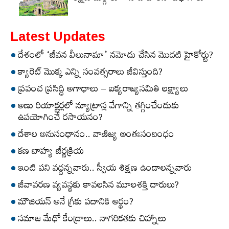
Latest Updates
దేశంలో ‘జీవన వీలునామా’ నమోదు చేసిన మొదటి హైకోర్టు?
క్యారెట్‌ మొక్క ఎన్ని సంవత్సరాలు జీవిస్తుంది?
ప్రపంచ ప్రసిద్ధి అగాధాలు – ఐక్యరాజ్యసమితి లక్ష్యాలు
అణు రియాక్టర్లలో న్యూట్రాన్ల వేగాన్ని తగ్గించేందుకు
ఉపయోగించే రసాయనం?
దేశాల అనుసంధానం.. వాణిజ్య అంతఃసంబంధం
కణ బాహ్య జీర్ణక్రియ
ఇంటి పని వద్దన్నవారు.. స్వీయ శిక్షణ ఉండాలన్నవారు
జీవావరణ వ్యవస్థకు కావలసిన మూలశక్తి దారులు?
మౌజియన్‌ అనే గ్రీకు పదానికి అర్థం?
సమాజ మేధో కేంద్రాలు.. నాగరికతకు చిహ్నాలు