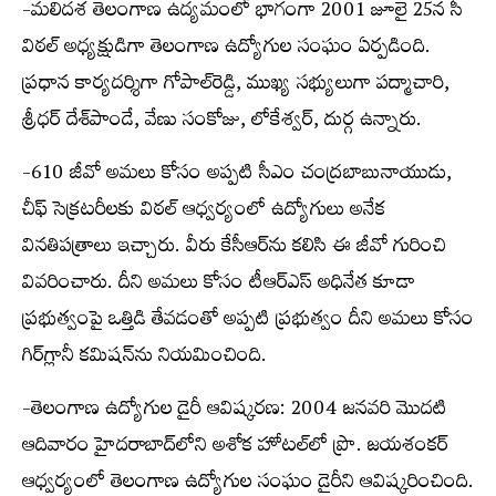
-మలిదశ తెలంగాణ ఉద్యమంలో భాగంగా 2001 జూలై 25న సీ
విఠల్ అధ్యక్షుడిగా తెలంగాణ ఉద్యోగుల సంఘం ఏర్పడింది.
ప్రధాన కార్యదర్శిగా గోపాల్‌రెడ్డి, ముఖ్య సభ్యులుగా పద్మాచారి,
శ్రీధర్ దేశ్‌పాండే, వేణు సంకోజు, లోకేశ్వర్, దుర్గ ఉన్నారు.
-610 జీవో అమలు కోసం అప్పటి సీఎం చంద్రబాబునాయుడు,
చీఫ్ సెక్రటరీలకు విఠల్ ఆధ్వర్యంలో ఉద్యోగులు అనేక
వినతిపత్రాలు ఇచ్చారు. వీరు కేసీఆర్‌ను కలిసి ఈ జీవో గురించి
వివరించారు. దీని అమలు కోసం టీఆర్‌ఎస్ అధినేత కూడా
ప్రభుత్వంపై ఒత్తిడి తేవడంతో అప్పటి ప్రభుత్వం దీని అమలు కోసం
గిర్‌గ్లానీ కమిషన్‌ను నియమించింది.
-తెలంగాణ ఉద్యోగుల డైరీ ఆవిష్కరణ: 2004 జనవరి మొదటి
ఆదివారం హైదరాబాద్‌లోని అశోక హోటల్‌లో ప్రొ. జయశంకర్
ఆధ్వర్యంలో తెలంగాణ ఉద్యోగుల సంఘం డైరీని ఆవిష్కరించింది.