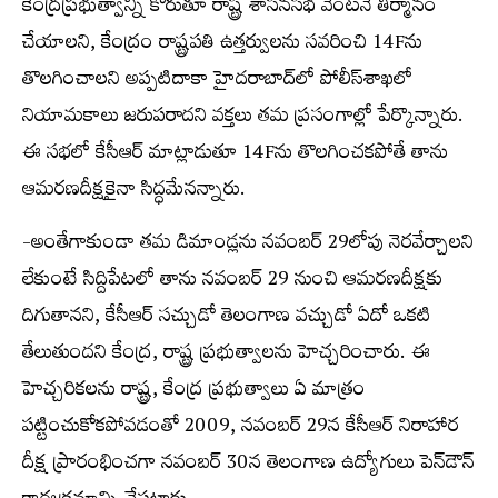
కేంద్రప్రభుత్వాన్ని కోరుతూ రాష్ట్ర శాసనసభ వెంటనే తీర్మానం
చేయాలని, కేంద్రం రాష్ట్రపతి ఉత్తర్వులను సవరించి 14Fను
తొలగించాలని అప్పటిదాకా హైదరాబాద్‌లో పోలీస్‌శాఖలో
నియామకాలు జరుపరాదని వక్తలు తమ ప్రసంగాల్లో పేర్కొన్నారు.
ఈ సభలో కేసీఆర్ మాట్లాడుతూ 14Fను తొలగించకపోతే తాను
ఆమరణదీక్షకైనా సిద్ధమేనన్నారు.
-అంతేగాకుండా తమ డిమాండ్లను నవంబర్ 29లోపు నెరవేర్చాలని
లేకుంటే సిద్దిపేటలో తాను నవంబర్ 29 నుంచి ఆమరణదీక్షకు
దిగుతానని, కేసీఆర్ సచ్చుడో తెలంగాణ వచ్చుడో ఏదో ఒకటి
తేలుతుందని కేంద్ర, రాష్ట్ర ప్రభుత్వాలను హెచ్చరించారు. ఈ
హెచ్చరికలను రాష్ట్ర, కేంద్ర ప్రభుత్వాలు ఏ మాత్రం
పట్టించుకోకపోవడంతో 2009, నవంబర్ 29న కేసీఆర్ నిరాహార
దీక్ష ప్రారంభించగా నవంబర్ 30న తెలంగాణ ఉద్యోగులు పెన్‌డౌన్