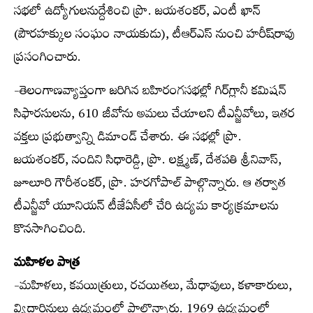
సభలో ఉద్యోగులనుద్దేశించి ప్రొ. జయశంకర్, ఎంటీ ఖాన్
(పౌరహక్కుల సంఘం నాయకుడు), టీఆర్‌ఎస్ నుంచి హరీష్‌రావు
ప్రసంగించారు.
-తెలంగాణవ్యాప్తంగా జరిగిన బహిరంగసభల్లో గిర్‌గ్లానీ కమిషన్
సిఫారసులను, 610 జీవోను అమలు చేయాలని టీఎన్జీవోలు, ఇతర
వక్తలు ప్రభుత్వాన్ని డిమాండ్ చేశారు. ఈ సభల్లో ప్రొ.
జయశంకర్, నందిని సిధారెడ్డి, ప్రొ. లక్ష్మణ్, దేశపతి శ్రీనివాస్,
జూలూరి గౌరీశంకర్, ప్రొ. హరగోపాల్ పాల్గొన్నారు. ఆ తర్వాత
టీఎన్జీవో యూనియన్ టీజేఏసీలో చేరి ఉద్యమ కార్యక్రమాలను
కొనసాగించింది.
మహిళల పాత్ర
-మహిళలు, కవయిత్రులు, రచయితలు, మేధావులు, కళాకారులు,
వ్యిదార్థినులు ఉద్యమంలో పాల్గొన్నారు. 1969 ఉద్యమంలో