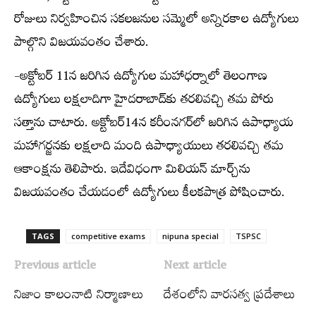
రోజులు నిర్వహించిన సకలజనుల సమ్మెలో అన్నిరకాల ఉద్యోగులు
పాల్గొని విజయవంతం చేశారు.
-అక్టోబర్ 11న జరిగిన ఉద్యోగుల మహాధర్నాలో తెలంగాణ
ఉద్యోగులు లక్షలాదిగా హైదరాబాద్‌కు తరలివచ్చి తమ పోరు
సత్తాను చాటారు. అక్టోబర్14న కరీంనగర్‌లో జరిగిన ఉపాధ్యాయ
మహాగర్జనకు లక్షలాది మంది ఉపాధ్యాయులు తరలివచ్చి తమ
ఆకాంక్షను తెలిపారు. ఇదేవిధంగా మిలియన్ మార్చ్‌ను
విజయవంతం చేయడంలో ఉద్యోగులు కీలకపాత్ర పోషించారు.
TAGS
competitive exams
nipuna special
TSPSC
Previous article
Next article
నిజాం కాలంనాటి నిర్మాణాలు
దేశంలోని వారసత్వ ప్రదేశాలు