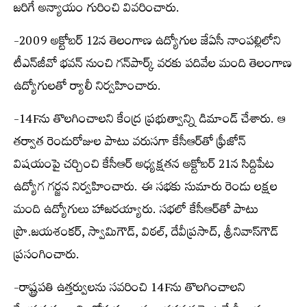
జరిగే అన్యాయం గురించి వివరించారు.
-2009 అక్టోబర్ 12న తెలంగాణ ఉద్యోగుల జేఏసీ నాంపల్లిలోని
టీఎన్‌జీవో భవన్ నుంచి గన్‌పార్క్ వరకు పదివేల మంది తెలంగాణ
ఉద్యోగులతో ర్యాలీ నిర్వహించారు.
-14Fను తొలగించాలని కేంద్ర ప్రభుత్వాన్ని డిమాండ్ చేశారు. ఆ
తర్వాత రెండురోజుల పాటు వరుసగా కేసీఆర్‌తో ఫ్రీజోన్
విషయంపై చర్చించి కేసీఆర్ అధ్యక్షతన అక్టోబర్ 21న సిద్దిపేట
ఉద్యోగ గర్జన నిర్వహించారు. ఈ సభకు సుమారు రెండు లక్షల
మంది ఉద్యోగులు హాజరయ్యారు. సభలో కేసీఆర్‌తో పాటు
ప్రొ.జయశంకర్, స్వామిగౌడ్, విఠల్, దేవీప్రసాద్, శ్రీనివాస్‌గౌడ్
ప్రసంగించారు.
-రాష్ట్రపతి ఉత్తర్వులను సవరించి 14Fను తొలగించాలని