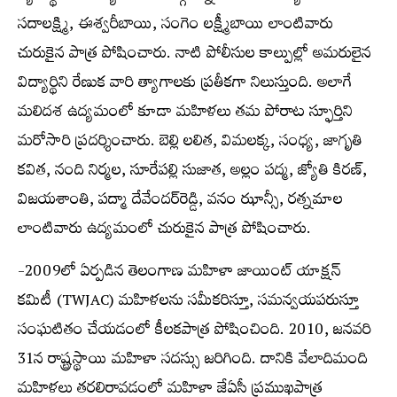
సదాలక్ష్మి, ఈశ్వరీబాయి, సంగెం లక్ష్మీబాయి లాంటివారు
చురుకైన పాత్ర పోషించారు. నాటి పోలీసుల కాల్పుల్లో అమరులైన
విద్యార్థిని రేణుక వారి త్యాగాలకు ప్రతీకగా నిలుస్తుంది. అలాగే
మలిదశ ఉద్యమంలో కూడా మహిళలు తమ పోరాట స్ఫూర్తిని
మరోసారి ప్రదర్శించారు. బెల్లి లలిత, విమలక్క, సంధ్య, జాగృతి
కవిత, నంది నిర్మల, సూరేపల్లి సుజాత, అల్లం పద్మ, జ్యోతి కిరణ్,
విజయశాంతి, పద్మా దేవేందర్‌రెడ్డి, వనం ఝాన్సీ, రత్నమాల
లాంటివారు ఉద్యమంలో చురుకైన పాత్ర పోషించారు.
-2009లో ఏర్పడిన తెలంగాణ మహిళా జాయింట్ యాక్షన్
కమిటీ (TWJAC) మహిళలను సమీకరిస్తూ, సమన్వయపరుస్తూ
సంఘటితం చేయడంలో కీలకపాత్ర పోషించింది. 2010, జనవరి
31న రాష్ట్రస్థాయి మహిళా సదస్సు జరిగింది. దానికి వేలాదిమంది
మహిళలు తరలిరావడంలో మహిళా జేఏసీ ప్రముఖపాత్ర