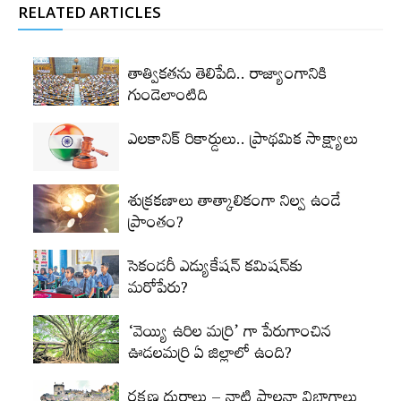
RELATED ARTICLES
తాత్వికతను తెలిపేది.. రాజ్యాంగానికి
గుండెలాంటిది
ఎలకానిక్‌ రికార్డులు.. ప్రాథమిక సాక్ష్యాలు
శుక్రకణాలు తాత్కాలికంగా నిల్వ ఉండే
ప్రాంతం?
సెకండరీ ఎడ్యుకేషన్‌ కమిషన్‌కు
మరోపేరు?
‘వెయ్యి ఉరిల మర్రి’ గా పేరుగాంచిన
ఊడలమర్రి ఏ జిల్లాలో ఉంది?
రక్షణ దుర్గాలు – నాటి పాలనా విభాగాలు