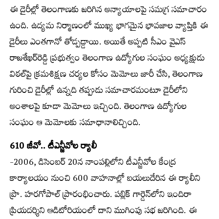
ఈ డైరీల్లో తెలంగాణకు జరిగిన అన్యాయాలపై సమగ్ర సమాచారం
ఉంది. ఉద్యమ నిర్మాణంలో ముఖ్య భాగమైన భావజాల వ్యాప్తికి ఈ
డైరీలు ఎంతగానో తోడ్పడ్డాయి. అయితే అప్పటి సీఎం వైఎస్
రాజశేఖర్‌రెడ్డి ప్రభుత్వం తెలంగాణ ఉద్యోగుల సంఘం అధ్యక్షుడు
విఠల్‌పై క్రమశిక్షణ చర్యల కోసం మెమోలు జారీ చేసి, తెలంగాణ
గురించి డైరీల్లో ఉన్నది తప్పుడు సమాచారమంటూ డైరీలోని
అంశాలపై కూడా మెమోలు ఇచ్చింది. తెలంగాణ ఉద్యోగుల
సంఘం ఆ మెమోలకు సమాధానాలిచ్చింది.
610 జీవో.. టీఎన్జీవోల ర్యాలీ
-2006, డిసెంబర్ 20న నాంపల్లిలోని టీఎన్జీవోల కేంద్ర
కార్యాలయం నుంచి 600 వాహనాల్లో బయలుదేరిన ఈ ర్యాలీని
ప్రొ. హరగోపాల్ ప్రారంభించారు. పబ్లిక్ గార్డెన్‌లోని ఇందిరా
ప్రియదర్శిని ఆడిటోరియంలో దాని ముగింపు సభ జరిగింది. ఈ