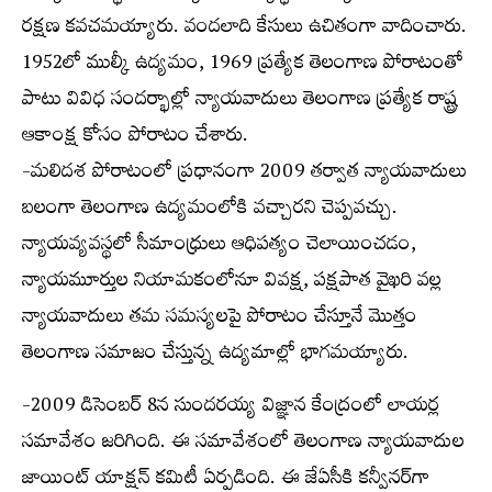
రక్షణ కవచమయ్యారు. వందలాది కేసులు ఉచితంగా వాదించారు.
1952లో ముల్కీ ఉద్యమం, 1969 ప్రత్యేక తెలంగాణ పోరాటంతో
పాటు వివిధ సందర్భాల్లో న్యాయవాదులు తెలంగాణ ప్రత్యేక రాష్ట్ర
ఆకాంక్ష కోసం పోరాటం చేశారు.
-మలిదశ పోరాటంలో ప్రధానంగా 2009 తర్వాత న్యాయవాదులు
బలంగా తెలంగాణ ఉద్యమంలోకి వచ్చారని చెప్పవచ్చు.
న్యాయవ్యవస్థలో సీమాంధ్రులు ఆధిపత్యం చెలాయించడం,
న్యాయమూర్తుల నియామకంలోనూ వివక్ష, పక్షపాత వైఖరి వల్ల
న్యాయవాదులు తమ సమస్యలపై పోరాటం చేస్తూనే మొత్తం
తెలంగాణ సమాజం చేస్తున్న ఉద్యమాల్లో భాగమయ్యారు.
-2009 డిసెంబర్ 8న సుందరయ్య విజ్ఞాన కేంద్రంలో లాయర్ల
సమావేశం జరిగింది. ఈ సమావేశంలో తెలంగాణ న్యాయవాదుల
జాయింట్ యాక్షన్ కమిటీ ఏర్పడింది. ఈ జేఏసీకి కన్వీనర్‌గా