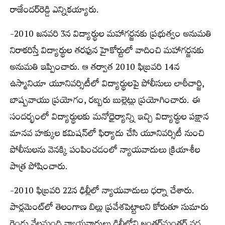
రాజేందర్‌రెడ్డి ఎన్నికయ్యారు.
-2010 జనవరి 3న విద్యార్థుల మహాగర్జనకు ప్రభుత్వం అనుమతి
నిరాకరిస్తే విద్యార్థుల తరఫున హైకోర్టులో వాదించి మహాగర్జనకు
అనుమతి ఇప్పించారు. ఆ తర్వాత 2010 ఫిబ్రవరి 14న
ఉస్మానియా యూనివర్సిటీలో విద్యార్థులపై పోలీసులు లాఠీచార్జి,
బాష్పవాయు ప్రయోగం, రబ్బరు బుల్లెట్లు ప్రయోగించారు. ఈ
సందర్భంలో విద్యార్థులకు మనోధైర్యాన్ని ఇచ్చి విద్యార్థుల పక్షాన
మానవ హక్కుల కమిషన్‌లో ఫిర్యాదు చేసి యూనివర్సిటీ నుంచి
పోలీసులను వెనక్కి పంపించడంలో న్యాయవాదులు క్రియాశీల
పాత్ర పోషించారు.
-2010 ఫిబ్రవరి 22న ఢిల్లీలో న్యాయవాదులు ధర్నా చేశారు.
పార్లమెంట్‌లో తెలంగాణ బిల్లు ప్రవేశపెట్టాలని కోరుతూ సుమారు