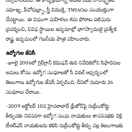
నిర్వహించింది. ఈ కార్యక్రమాన్ని అరుణోదయ సాంస్కృతిక
సమాఖ్య, పీవోడబ్ల్యూ, స్త్రీ విముక్తి, TWJACలు సంయుక్తంగా
చేపట్టాయి. ఈ విధంగా మహిళలు తమ పోరాట పటిమను
ప్రదర్శించి, వివిధ స్థాయిల ఉద్యమాల్లో భాగస్వాములై ప్రత్యేక
రాష్ట్ర ఉద్యమంలో గణనీయ పాత్ర వహించారు.
ఉద్యోగుల జేఏసీ
-జూలై 2006లో గ్లిర్‌గ్లానీ కమిషన్ తుది నివేదికలోని సిఫారసుల
అమలు కోసం ఉద్యోగ సంఘాలతో సీ విఠల్ ఆధ్వర్యంలో
తెలంగాణ ఉద్యోగుల జేఏసీ ఏర్పడింది. దీనిలో సుమారు 26
సంఘాలు చేరాయి.
-2009 అక్టోబర్ 10న హైదరాబాద్ ఫ్రీజోన్‌పై సుప్రీంకోర్టు
తీర్పునకు నిరసనగా ఉద్యోగ సంఘ నాయకులు శాసనసభకు వెళ్లి
టీఆర్‌ఎస్ నాయకులను కలిసి సుప్రీంకోర్టు తీర్పు వల్ల తెలంగాణకు